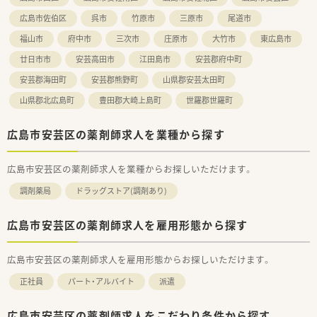
広島市佐伯区
呉市
竹原市
三原市
尾道市
福山市
府中市
三次市
庄原市
大竹市
東広島市
廿日市市
安芸高田市
江田島市
安芸郡府中町
安芸郡海田町
安芸郡熊野町
山県郡安芸太田町
山県郡北広島町
豊田郡大崎上島町
世羅郡世羅町
広島市安芸区の薬剤師求人を業種から探す
広島市安芸区の薬剤師求人を業種からお探しいただけます。
調剤薬局
ドラッグストア(調剤あり)
広島市安芸区の薬剤師求人を雇用形態から探す
広島市安芸区の薬剤師求人を雇用形態からお探しいただけます。
正社員
パート・アルバイト
派遣
広島市安芸区の薬剤師求人をこだわり条件から探す