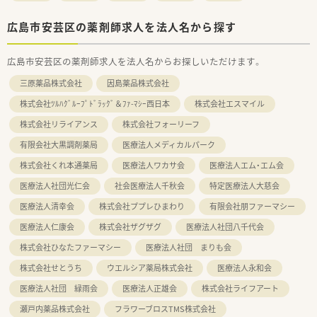
広島市安芸区の薬剤師求人を法人名から探す
広島市安芸区の薬剤師求人を法人名からお探しいただけます。
三原薬品株式会社
因島薬品株式会社
株式会社ﾂﾙﾊｸﾞﾙｰﾌﾟﾄﾞﾗｯｸﾞ＆ﾌｧ-ﾏｼｰ西日本
株式会社エスマイル
株式会社リライアンス
株式会社フォーリーフ
有限会社大黒調剤薬局
医療法人メディカルパーク
株式会社くれ本通薬局
医療法人ワカサ会
医療法人エム・エム会
医療法人社団光仁会
社会医療法人千秋会
特定医療法人大慈会
医療法人清幸会
株式会社ププレひまわり
有限会社朋ファーマシー
医療法人仁康会
株式会社ザグザグ
医療法人社団八千代会
株式会社ひなたファーマシー
医療法人社団 まりも会
株式会社せとうち
ウエルシア薬局株式会社
医療法人永和会
医療法人社団 緑雨会
医療法人正雄会
株式会社ライフアート
瀬戸内薬品株式会社
フラワーブロスTMS株式会社