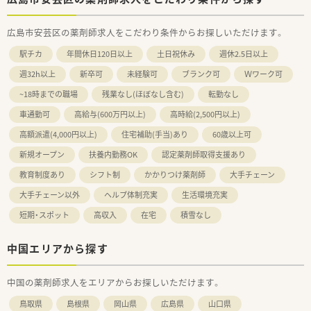
広島市安芸区の薬剤師求人をこだわり条件からお探しいただけます。
駅チカ
年間休日120日以上
土日祝休み
週休2.5日以上
週32h以上
新卒可
未経験可
ブランク可
Ｗワーク可
~18時までの職場
残業なし(ほぼなし含む)
転勤なし
車通勤可
高給与(600万円以上)
高時給(2,500円以上)
高額派遣(4,000円以上)
住宅補助(手当)あり
60歳以上可
新規オープン
扶養内勤務OK
認定薬剤師取得支援あり
教育制度あり
シフト制
かかりつけ薬剤師
大手チェーン
大手チェーン以外
ヘルプ体制充実
生活環境充実
短期・スポット
高収入
在宅
積雪なし
中国エリアから探す
中国の薬剤師求人をエリアからお探しいただけます。
鳥取県
島根県
岡山県
広島県
山口県