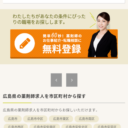
■薬剤師は常勤3名が在籍しています。
〈メディカルリソースの派遣〉
わたしたちがあなたの条件にぴった
■弊社は全国に12拠点を展開し、
りの職場をお探しします。
全国各地の薬局・ドラッグストアなど、
派遣先との信頼関係を大切にしながら、
豊富な求人情報をご提供しています。
また、今後ご転居された場合でも、
全国各地のエリア情報に精通したコンサルタントが
皆様をお迎えいたします。
■充実した福利厚生！
福利厚生サービス利用可能・スポーツクラブ利用可能・
特別休暇制度・慶弔見舞金制度などがございます。
■研修制度も充実！
e-ラーニング受講無料・ファーマシーセミナーへの参加無料・
情報メディア「ファルマラボ」 などがございます。
■各種社会保険完備(雇用保険・社会保険：週20時間以上勤務者)
■就業日は当社負担にて薬剤師賠償責任保険が適用されますの
で、
広島県の薬剤師求人を市区町村から探す
安心してご就業いただけます。
■有給休暇も取得(6ヶ月以上勤務)可能です。
広島県の薬剤師求人を市区町村からお探しいただけます。
他にも、夏季休暇・結婚休暇・出産休暇（産休取得者以外）・
産前産後休暇・忌引休暇・子の看護休暇・介護休暇が取得可能で
広島市
広島市中区
広島市東区
広島市南区
す。
広島市西区
広島市安佐南区
広島市安佐北区
広島市安芸区