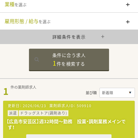
業種
を選ぶ
雇用形態 / 給与
を選ぶ
詳細条件を表示
条件に合う求人
1
件を
検索する
1
件の薬剤師求人
並び順
更新日：
2026/06/23
薬剤師求人ID：
509910
派遣
ドラッグストア(調剤あり)
【広島市安芸区】週32時間～勤務 投薬・調剤業務メインで
す！