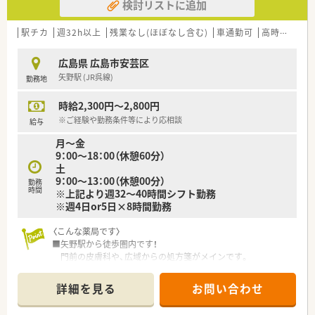
検討リストに追加
駅チカ
週32h以上
残業なし(ほぼなし含む)
車通勤可
高時給(2,500円以上)
広島県 広島市安芸区
矢野駅 (JR呉線)
勤務地
時給2,300円～2,800円
※ご経験や勤務条件等により応相談
給与
月～金
9：00～18：00（休憩60分）
土
9：00～13：00（休憩00分）
勤務
時間
※上記より週32～40時間シフト勤務
※週4日or5日×8時間勤務
〈こんな薬局です〉
■矢野駅から徒歩圏内です！
門前の皮膚科や、広域からの処方箋がメインです。
調剤・投薬業務をメインに対応頂きます。
■1日8時間勤務頂ける方歓迎◎
詳細を見る
お問い合わせ
■処方箋は80枚/日程度、
多い時は100枚超/日程度となります。