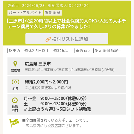
新入社員研修（集合・OJT）、フォローアップ研修（1～3年目）、
更新日：
2026/06/23
薬剤師求人ID：
622420
実務指導者研修、管理薬剤師研修（マネジメント他）、
接遇研修、病院研修、ライブ研修（インターネット学習） 他あ
パート・アルバイト
調剤薬局
ります。
【三原市】≪週20時間以上で社会保険加入OK≫人気の大手チ
ェーン薬局で久しぶりの募集がでました！
■大手ならではの福利厚生制度
株式給付制度、従業員持株会、育児短時間勤務制度（小学1年生
検討リストに追加
まで）、
借上社宅制度（広域勤務のみ）、研修保養施設、永年勤続表彰
他
駅チカ
週休2.5日以上
週32h以上
車通勤可
認定薬剤師取得支援あり
広島県 三原市
三原駅 (JR山陽本線)／三原駅 (JR山陽本線)／三原駅 (JR呉線)
勤務地
時給2,000円～2,000円
※ご経験や面接等により応相談
給与
月～金 9：00～18：00（休憩60分）
土 9：00～13：00（休憩00分）
勤務
※上記のうち週3～5日シフト制勤務
時間
■全国展開されている大手チェーンです。
広島県内にも複数店舗ございます。