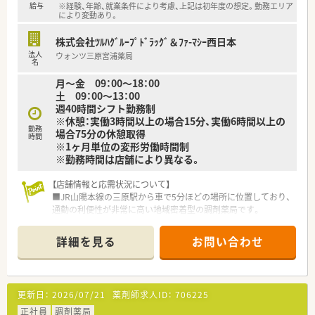
給与
※経験、年齢、就業条件により考慮、上記は初年度の想定。勤務エリア
■在宅医療にも力を入れており、お薬の管理だけでなく衛生用品
により変動あり。
や生活必需品のご案内など、生活面からのトータルサポートを経
験できます。
株式会社ﾂﾙﾊｸﾞﾙｰﾌﾟﾄﾞﾗｯｸﾞ＆ﾌｧ-ﾏｼｰ西日本
■漢方の取り扱いを促進しているため、通常の調剤薬局では扱う
法人
ウォンツ三原宮浦薬局
機会の少ない漢方の知識を習得し、薬剤師としての専門性を高め
名
られます。
月～金 09：00～18：00
土 09：00～13：00
【職場環境と雰囲気】
週40時間シフト勤務制
■赤ちゃんからお年寄りまで幅広い層のお客様が訪れる場所で
※休憩：実働3時間以上の場合15分、実働6時間以上の
あり、明るく活気に満ちた、地域住民との触れ合いが多い温かな
勤務
場合75分の休憩取得
時間
職場です。
※1ヶ月単位の変形労働時間制
■大手法人ならではの教育システムが確立されているため、調剤
※勤務時間は店舗により異なる。
未経験の方やブランクがある方でも安心して一歩ずつ成長でき
る環境です。
【店舗情報と応需状況について】
■育児休業からの復帰率が98パーセントを超えており、子育て
■JR山陽本線の三原駅から車で5分ほどの場所に位置しており、
中の薬剤師も多いため、お互いを支え合う風土が根付いているの
通勤の利便性が非常に高い地域密着型の調剤薬局です。
が特徴です。
■耳鼻咽喉科をメインに応需しており、1日あたりの処方箋枚数
は約70枚となっており、広域からも処方箋を受け付けています。
詳細を見る
お問い合わせ
■現在は常勤薬剤師3名と非常勤1名の体制で運営しており、薬
剤師がゆとりを持って日々の業務に専念できる人員配置です。
【法人特徴について】
更新日：
2026/07/21
薬剤師求人ID：
706225
■中国地方を中心に330店舗以上を展開しており、売上と店舗数
ともに業界トップクラスを誇る非常に安定した経営基盤を持つ
正社員
調剤薬局