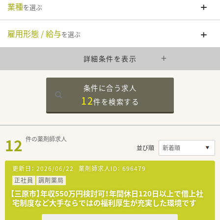
業種
を選ぶ
雇用形態 / 給与
を選ぶ
詳細条件を表示
条件に合う求人
12
件を
検索する
12
件の薬剤師求人
並び順
更新日：
2026/06/22
薬剤師求人ID：
696479
正社員
調剤薬局
【三原市】年収550万円検討可！年間休日120日以上で借上社
宅制度など大手ならではの福利厚生が充実した環境です