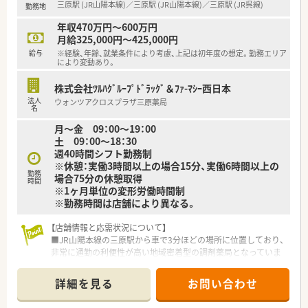
三原駅 (JR山陽本線)／三原駅 (JR山陽本線)／三原駅 (JR呉線)
勤務地
に運営会社を分けており、地域医療への貢献を追求しています。
年収470万円～600万円
【求人情報について】
月給325,000円～425,000円
■年収は経験やスキルに応じて400万円から550万円の提示が可
給与
※経験、年齢、就業条件により考慮、上記は初年度の想定。勤務エリア
能で、手厚い各種手当を含めた安定した給与体系です。
により変動あり。
■昇給は年に1回あり、賞与も年に2回支給されるため、日々の頑
張りがしっかりと収入として還元される仕組みがあります。
株式会社ﾂﾙﾊｸﾞﾙｰﾌﾟﾄﾞﾗｯｸﾞ＆ﾌｧ-ﾏｼｰ西日本
■広域勤務が可能な場合には借上社宅制度が利用でき、自己負担
法人
ウォンツアクロスプラザ三原薬局
なしで住居を確保できるなど福利厚生が大変充実しています。
名
月～金 09：00～19：00
土 09：00～18：30
週40時間シフト勤務制
※休憩：実働3時間以上の場合15分、実働6時間以上の
勤務
場合75分の休憩取得
時間
※1ヶ月単位の変形労働時間制
※勤務時間は店舗により異なる。
【店舗情報と応需状況について】
■JR山陽本線の三原駅から車で3分ほどの場所に位置しており、
非常に通勤の利便性が高い地域密着型の調剤薬局となっていま
す。
■門前の耳鼻咽喉科をメインに応需しており、1日あたりの処方
詳細を見る
お問い合わせ
箋枚数は約130枚となっており、広域からも受け付けています。
■現在は常勤薬剤師4名と非常勤薬剤師2名の体制で運営してお