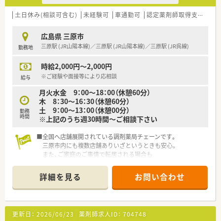
他
土日休み(相談可含む)
未経験可
車通勤可
認定薬剤師取得支援あり
広島県 三原市
三原駅 (JR山陽本線)／三原駅 (JR山陽本線)／三原駅 (JR呉線)
勤務地
時給2,000円～2,000円
※ご経験や面接等により応相談
給与
月火水金 9：00～18：00（休憩60分）
木 8：30～16：30（休憩60分）
土 9：00～13：00（休憩00分）
勤務
時間
※上記のうち週30時間～ご相談下さい
■全国へ店舗展開されている調剤薬局チェーンです。
三原市内にも複数店舗ありいざというときも安心。
また、ご家庭のご事情で転居される場合も
転居先付近に店舗があれば異動のご相談も可能です。
詳細を見る
お問い合わせ
■充実の研修制度
社内研修でも研修認定薬剤師の単位取得が可能です！そのほか
にも、
新入社員研修（集合・OJT）、フォローアップ研修（1～3年目）、
更新日：
2026/06/23
薬剤師求人ID：
704748
実務指導者研修、管理薬剤師研修（マネジメント他）、