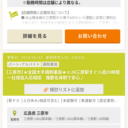
※勤務時間は店舗により異なる。
■有給休暇は1時間単位から取得可能となっており、平均取得日
数も12日と高く、自身のライフスタイルに合わせた働き方が可
【店舗情報と応需状況について】
能です。
■JR山陽本線の三原駅から車で4分という通勤に非常に便利な
立地であり、地域住民の健康を支える調剤薬局として営業してい
ます。
■現在は薬剤師2名体制で運営しており、広域処方箋をメインに
詳細を見る
お問い合わせ
応需しつつ、1日あたりの処方箋枚数は約30枚で落ち着いていま
す。
■調剤業務に集中できる環境を整えており、質の高い調剤業務を
提供しながら、地域の方々の健康をサポートできる薬局体制で
更新日：
2026/06/23
薬剤師求人ID：
330315
す。
パート・アルバイト
調剤薬局
【法人特徴について】
【三原市】★全国大手調剤薬局★≪JR三原駅すぐ≫週20時間
■中国地方を中心に業界最大規模の店舗展開をしており、地域に
～社保加入応相談 複数名体制で安心♪
密着したドラッグストアと調剤薬局を運営する安定企業です。
■すべての店舗を調剤併設にしていく目標を掲げ、地域の健康を
検討リストに追加
トータルでサポートする薬局づくりを積極的に推進していま
す。
■医療や保険、福祉などのテーマで健康セミナーを年間130回以
駅チカ
土日休み(相談可含む)
未経験可
車通勤可
認定薬剤師取得支援あり
上開催し、地域密着の健康サポート薬局の役割を担います。
広島県 三原市
【求人情報について】
三原駅 (JR山陽本線)／三原駅 (JR山陽本線)／三原駅 (JR呉線)
勤務地
■これまでの職務経験や年齢を考慮したうえで納得感のある適
正な年収を個別に決定し、最大600万円の提示も可能です。