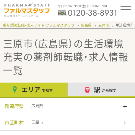
平日9：30-19：00 土日10：00-19：00
薬剤師の転職・求人サイト ファルマスタッフ
広島県
三原市
生活環境充
三原市（広島県）の生活環境
充実
の薬剤師転職・求人情報
一覧
エリア
駅
で探す
から探す
都道府県
広島県
市区町村
三原市