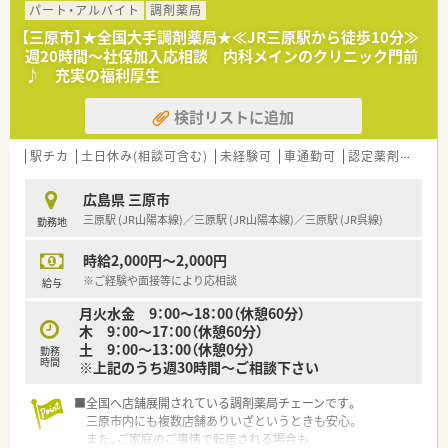
接遇研修、病院研修、ライブ研修（インターネット学習） 他あ
パート・アルバイト
調剤薬局
ります。
【三原市】★全国大手調剤薬局★≪JR三原駅から徒歩10分≫
週20時間～社保加入応相談 内科メインのクリニック門前
■大手ならではの福利厚生制度
♪ 充実の福利厚生
株式給付制度、従業員持株会、育児短時間勤務制度（小学1年生
まで）、
検討リストに追加
借上社宅制度（広域勤務のみ）、研修保養施設、永年勤続表彰
他
駅チカ
土日休み(相談可含む)
未経験可
車通勤可
認定薬剤師取得支援あり
広島県 三原市
三原駅 (JR山陽本線)／三原駅 (JR山陽本線)／三原駅 (JR呉線)
勤務地
時給2,000円～2,000円
※ご経験や面接等により応相談
給与
月火水金 9：00～18：00（休憩60分）
木 9：00～17：00（休憩60分）
土 9：00～13：00（休憩0分）
勤務
時間
※上記のうち週30時間～ご相談下さい
■全国へ店舗展開されている調剤薬局チェーンです。
三原市内にも複数店舗ありいざというときも安心。
また、ご家庭のご事情で転居される場合も