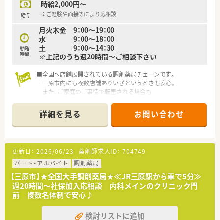
時給2,000円～
■月給には薬剤師手当75,000円が含まれているほか、住宅手当
や家族手当などの各種手当も非常に充実しております。
※ご経験や面接等により応相談
給与
■正社員として安定した収入を得ながら専門性を磨くことがで
月火木金 9：00～19：00
き、研修制度を活用して着実にステップアップできる環境です。
水 9：00～18：00
土 9：00～14：30
勤務
【勤務実態について】
時間
※上記のうち週20時間～ご相談下さい
■全店舗の平均残業時間は月5時間から6時間程度と非常に少な
く、残業代は1分単位で全額支給されるため安心して働けます。
■全国へ店舗展開されている調剤薬局チェーンです。
■年間休日は114日を確保しており、シフト制を採用しているた
三原市内にも複数店舗ありいざというときも安心。
め規則的で働きやすい環境が整っているのが大きな特徴です。
また、ご家庭のご事情で転居される場合も
■有給休暇は入社半年後に法定通り付与され、1時間単位で取得
転居先付近に店舗があれば異動のご相談も可能です。
可能と利用促進されており、非常に活用しやすい制度です。
詳細を見る
お問い合わせ
■充実の研修制度
社内研修でも研修認定薬剤師の単位取得が可能です！そのほか
にも、
新入社員研修（集合・OJT）、フォローアップ研修（1～3年目）、
更新日：
2026/06/23
薬剤師求人ID：
704749
実務指導者研修、管理薬剤師研修（マネジメント他）、
接遇研修、病院研修、ライブ研修（インターネット学習） 他あ
パート・アルバイト
調剤薬局
ります。
【三原市】★全国大手調剤薬局★≪JR三原駅から車で5分≫
週20時間～社保加入応相談 内科メインのクリニック門
■大手ならではの福利厚生制度
前 複数名体制で安心♪
株式給付制度、従業員持株会、育児短時間勤務制度（小学1年生
まで）、
検討リストに追加
借上社宅制度（広域勤務のみ）、研修保養施設、永年勤続表彰