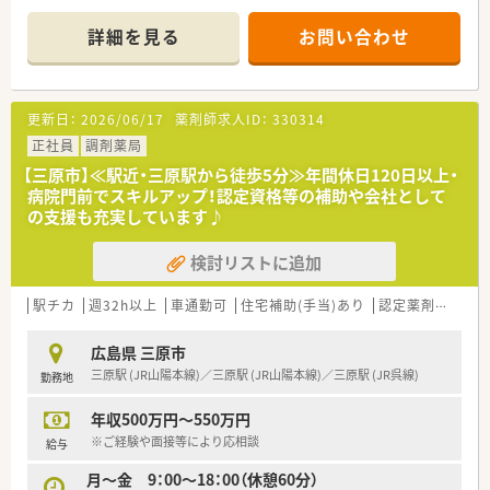
■1日に約100枚の処方箋を応需しており、精神科や心療内科、内
科などを幅広く扱っています。
詳細を見る
お問い合わせ
■薬剤師は常勤3名とパート1名、事務スタッフ4名の体制で協力
して日々の業務を行っています。
【募集背景と求める人物像について】
更新日：
2026/06/17
薬剤師求人ID：
330314
■体制強化を目的とした増員募集を行っており、チームワークを
大切にできる方を歓迎しています。
正社員
調剤薬局
■前向きに業務に取り組み、地域医療への貢献に対して意欲的に
【三原市】≪駅近・三原駅から徒歩5分≫年間休日120日以上・
行動できる方が活躍できる環境です。
病院門前でスキルアップ！認定資格等の補助や会社として
■経験が浅い方やブランクがある方も、充実した研修制度が整っ
の支援も充実しています♪
ているため安心して応募できます。
検討リストに追加
【法人特徴について】
■全国に460店舗以上を展開する東証プライム上場グループ企
業が運営する安定した法人です。
駅チカ
週32h以上
車通勤可
住宅補助(手当)あり
認定薬剤師取得支援あり
■全国規模のネットワークを持ちながらも、地域ごとの特性やニ
ーズを大切にした運営を行っています。
広島県 三原市
■安定した経営基盤のもと、調剤薬局事業を通じて地域医療への
三原駅 (JR山陽本線)／三原駅 (JR山陽本線)／三原駅 (JR呉線)
勤務地
貢献を追求し続けている企業です。
年収500万円～550万円
【求人情報について】
■正社員としての採用で、これまでの経験やスキルを考慮して年
※ご経験や面接等により応相談
給与
収550万円まで提示が可能です。
月～金 9：00～18：00（休憩60分）
■借上社宅制度や住宅手当など、大手グループならではの手厚い