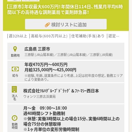
企業です。
【三原市】年収最大600万円！年間休日114日、残業月平均6時
■すべてのドラッグストアを調剤併設店にする目標を掲げ、地域
間以下の高待遇な調剤薬局で薬剤師急募！
のトータルヘルスケアを支えるステーションとしての役割を担
います。
検討リストに追加
■近隣店舗との強力なフォロー体制が整っているため、急な欠員
が発生した際も組織全体でカバーし合える安心の運営体制で
す。
週32h以上
高給与(600万円以上)
住宅補助(手当)あり
認定薬剤師取得支援あり
【求人情報について】
広島県 三原市
■これまでのご経験や前職の年収を最大限に考慮した上で、三原
三原駅 (JR山陽本線)／三原駅 (JR山陽本線)／三原駅 (JR呉線)
勤務地
市エリアでは年収490万円から600万円の高待遇を提示します。
■月給には一律75,000円の薬剤師手当が含まれており、世帯主
年収470万円～600万円
であれば月額15,000円の住宅手当が別途支給される仕組みで
月給325,000円～425,000円
す。
給与
※経験、年齢、就業条件により考慮、上記は初年度の想定。勤務エリア
■昇給は年1回、賞与は年2回で計4.5か月分支給される実績があ
により変動あり。
り、正社員として安定した生涯設計を描くことが可能な環境で
す。
株式会社ﾂﾙﾊｸﾞﾙｰﾌﾟﾄﾞﾗｯｸﾞ＆ﾌｧ-ﾏｼｰ西日本
法人
ウォンツ三原古浜薬局
【勤務実態について】
名
■全店舗の平均残業時間は月に5時間から6時間程度と極めて少
月～金 09：00～18：00
なく、1分単位で残業代が支給されるためサービス残業はありま
週40時間シフト勤務制
せん。
※休憩：実働3時間以上の場合15分、実働6時間以上の
■年間休日は114日確保されており、週40時間の変形労働時間制
場合75分の休憩取得
勤務
を採用することでワークライフバランスを保ちながら勤務でき
時間
※1ヶ月単位の変形労働時間制
ます。