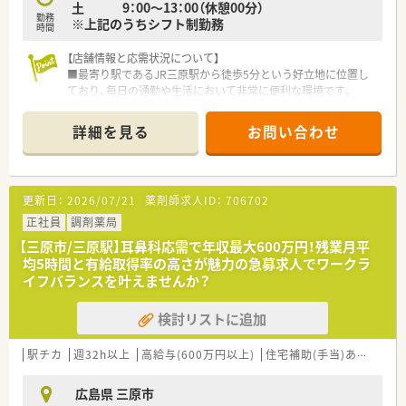
土 9：00～13：00（休憩00分）
福利厚生制度が整っています。
勤務
※上記のうちシフト制勤務
■産前産後休暇や育児休業の取得実績も豊富で、ライフステージ
時間
が変わっても働き続けられます。
【店舗情報と応需状況について】
■最寄り駅であるJR三原駅から徒歩5分という好立地に位置し
ており、毎日の通勤や生活において非常に便利な環境です。
■近隣の医療機関からは内科や呼吸器科をはじめ、整形外科や皮
膚科など多岐にわたる科目の処方箋を応需しています。
詳細を見る
お問い合わせ
■1日平均55枚の処方箋に対して薬剤師は常勤4名とパート1名
が在籍しており、事務も6名いるため手厚い人員体制です。
【募集背景と求める人物像について】
更新日：
2026/07/21
薬剤師求人ID：
706702
■地域の患者様により良い医療サービスを提供するため、将来を
見据えた体制強化を目的として薬剤師の増員募集を行います。
正社員
調剤薬局
■変化を恐れずに新しいことへ前向きに挑戦できる方や、自身の
【三原市/三原駅】耳鼻科応需で年収最大600万円！残業月平
スキルアップに対して意欲的な方を歓迎している職場です。
均5時間と有給取得率の高さが魅力の急募求人でワークラ
■未経験の方でも30代までなら応募が可能であり、経験者であ
イフバランスを叶えませんか？
れば40代半ばまで幅広く相談に乗っていただける環境です。
検討リストに追加
【法人特徴について】
■全国に460店舗以上を展開している大手調剤薬局グループで
ありながら、地域密着の姿勢を大切にしている企業です。
駅チカ
週32h以上
高給与(600万円以上)
住宅補助(手当)あり
認定
■母体は一部上場企業であり経営基盤が非常に安定しているた
め、長期的な視点で安心してキャリアを築くことが可能です。
広島県 三原市
■地域ごとの特性やニーズを細かく把握するためにエリアごと