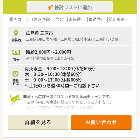
検討リストに追加
駅チカ
土日休み(相談可含む)
未経験可
車通勤可
認定薬剤師取得支援あり
広島県 三原市
三原駅 (JR山陽本線)／三原駅 (JR山陽本線)／三原駅 (JR呉線)
勤務地
時給2,000円～2,000円
※ご経験や面接等により応相談
給与
月火水金 9：00～18：00（休憩60分）
木 8：30～16：30（休憩60分）
土 9：00～17：00（休憩60分）
勤務
時間
※上記のうち週30時間～ご相談下さい
■全国へ店舗展開されている調剤薬局チェーンです。
三原市内にも複数店舗ありいざというときも安心。
また、ご家庭のご事情で転居される場合も
転居先付近に店舗があれば異動のご相談も可能です。
詳細を見る
お問い合わせ
■充実の研修制度
社内研修でも研修認定薬剤師の単位取得が可能です！そのほか
にも、