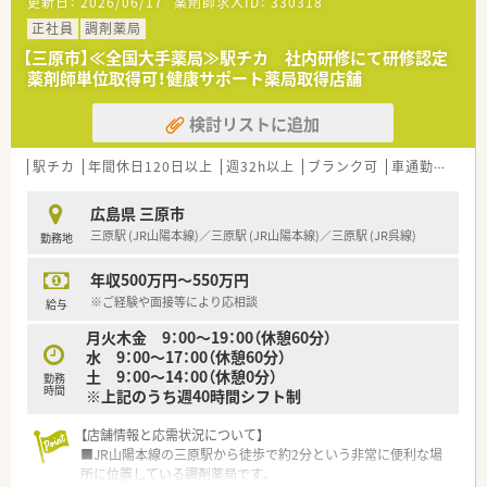
更新日：
2026/06/17
薬剤師求人ID：
330318
■地域医療への貢献を目指し体制強化のための増員募集を行っ
ており、意欲的な方を歓迎しています。
正社員
調剤薬局
■前向きに新しいことに挑戦できる方を求めており、自身のスキ
【三原市】≪全国大手薬局≫駅チカ 社内研修にて研修認定
ルアップを目指す方に適しています。
薬剤師単位取得可！健康サポート薬局取得店舗
■調剤経験がある方を優先していますが、ブランクがある方や経
験が浅い方も相談可能な環境です。
検討リストに追加
【法人特徴について】
■東証プライム市場上場のグループ企業が運営しており、経営基
駅チカ
年間休日120日以上
週32h以上
ブランク可
車通勤可
寮
盤が非常に安定している安心の法人です。
■全国規模で展開しながらも地域密着の薬局運営を大切にし、患
広島県 三原市
者様からの信頼を第一に考えています。
三原駅 (JR山陽本線)／三原駅 (JR山陽本線)／三原駅 (JR呉線)
勤務地
■地域ごとの特性やニーズを的確に把握するため、エリアごとに
運営会社を分ける体制をとっています。
年収500万円～550万円
【求人情報について】
※ご経験や面接等により応相談
給与
■年収は経験やスキルに応じて500万円から550万円の提示が可
月火木金 9：00～19：00（休憩60分）
能で、高待遇が期待できる案件です。
水 9：00～17：00（休憩60分）
■年間休日は120日以上確保されており、仕事とプライベートの
土 9：00～14：00（休憩0分）
勤務
バランスが取りやすい環境です。
時間
※上記のうち週40時間シフト制
■広域勤務が可能な場合には借上社宅制度が利用でき、自己負担
なしで住居を確保することも可能です。
【店舗情報と応需状況について】
■JR山陽本線の三原駅から徒歩で約2分という非常に便利な場
所に位置している調剤薬局です。