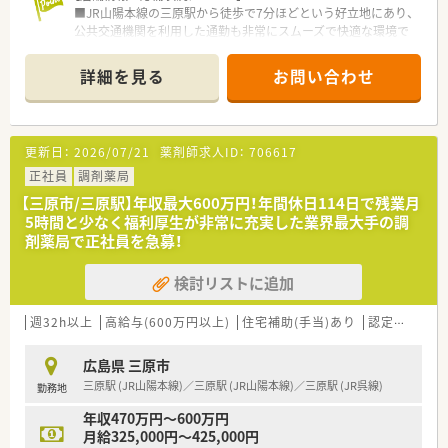
■全店舗の平均残業時間は月に5時間から6時間程度と極めて少
■JR山陽本線の三原駅から徒歩で7分ほどという好立地にあり、
なく、1分単位で残業代が支給されるためサービス残業はありま
公共交通機関を利用した通勤も非常にスムーズで快適な環境で
せん。
す。
■年間休日は114日確保されており、週40時間の変形労働時間制
■処方箋は広域科目を1日平均50枚から60枚ほど応需しており、
詳細を見る
お問い合わせ
を採用することで心身ともにリフレッシュしながら勤務が可能
多種多様な医療機関の処方に触れることで幅広い知識が身につ
です。
きます。
■有給休暇は1時間単位から取得できる便利な制度を導入してお
■薬剤師は常時2名から3名体制で運営されているため、一人ひ
り、平均取得日数も12日と高く、自由度の高い働き方が実現でき
とりの業務負担が適切に分散され、無理なく調剤に専念できる体
更新日：
2026/07/21
薬剤師求人ID：
706617
ます。
制です。
正社員
調剤薬局
【募集背景と求める人物像について】
【三原市/三原駅】年収最大600万円！年間休日114日で残業月
■地域に根ざしたヘルスケアステーションとしての機能を強化
5時間と少なく福利厚生が非常に充実した業界最大手の調
するため、質の高い医療を提供できる正社員薬剤師を募集してお
剤薬局で正社員を急募！
ります。
■調剤業務の経験があり、お客様の健康をトータルでサポートし
検討リストに追加
たいという情熱を持った、コミュニケーション能力の高い方を求
めています。
■変化を恐れずに新しい取り組みへ挑戦できる方や、周囲のスタ
週32h以上
高給与(600万円以上)
住宅補助(手当)あり
認定薬剤師取得支援あり
ッフと協力して円滑に業務を進めることができる協調性のある
方を歓迎します。
広島県 三原市
三原駅 (JR山陽本線)／三原駅 (JR山陽本線)／三原駅 (JR呉線)
勤務地
【想定される業務内容】
■処方箋に基づく調剤、監査、服薬指導といった基本業務に加
年収470万円～600万円
え、OTC販売を通じたセルフメディケーションの提案も積極的に
月給325,000円～425,000円
行います。