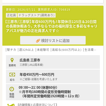
り、薬剤師がゆとりを持って日々の業務に専念できる人員配置で
す。
更新日：
2026/07/21
薬剤師求人ID：
706819
【法人特徴について】
正社員
ドラッグストア(調剤あり)
■中四国エリアで業界最大規模の店舗数を誇る大手グループで
【三原市/三原駅】年収600万円も！年間休日125日＆20日間
あり、安定した経営基盤と高い成長性を兼ね備えている企業法人
の長期休暇あり。大手ならではの福利厚生と多彩なキャリ
です。
アパスが魅力の正社員求人です☆
■すべてのドラッグストアを調剤併設店にすることを目指して
おり、地域住民の生活をトータルサポートする体制を整えていま
検討リストに追加
す。
■近隣店舗が多いため急な欠員時にも相互に助け合える体制が
あり、会社全体で薬剤師の働きやすさを強力にバックアップして
駅チカ
週32h以上
未経験可
高給与(600万円以上)
生活環境充実
います。
広島県 三原市
【求人情報について】
三原駅 (JR山陽本線)
勤務地
■三原市エリアでの勤務においては年収490万円から600万円の
提示が可能であり、前職の給与や経験を最大限に考慮いたしま
年収450万円～600万円
す。
■月給には一律75,000円の薬剤師手当が含まれるほか、世帯主
※ご経験・前職を考慮いたします
給与
であれば月額15,000円の住宅手当が別途支給される仕組みで
09：00～21：00（休憩60分）
す。
※月平均160時間の変形労働時間制
■昇給は年1回で賞与は年2回の合計4.5か月分支給される実績が
勤務
（年間所定労働時間1920時間÷12ヶ月）
あり、正社員として腰を据えて長く働ける優れた条件です。
時間
【勤務実態について】
【店舗情報と応需状況について】