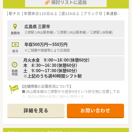
検討リストに追加
駅チカ
年間休日120日以上
週32h以上
ブランク可
車通勤可
寮
広島県 三原市
三原駅 (JR山陽本線)／三原駅 (JR山陽本線)／三原駅 (JR呉線)
勤務地
年収500万円～550万円
※ご経験や面接等により応相談
給与
月火水金 9：00～18：00（休憩60分）
木 8：30～16：30（休憩60分）
土 9：00～17：00（休憩60分）
勤務
時間
※上記のうち週40時間シフト制
【店舗情報と応需状況について】
■JR山陽本線の三原駅から徒歩5分という好立地に位置してお
り、毎日の通勤が非常に便利な環境です。
■主な処方箋応需科目は内科や循環器科、眼科が中心であり、地
域医療に貢献できる環境が整っています。
詳細を見る
お問い合わせ
■1日の処方箋枚数は約50枚程度で、現在は常勤薬剤師2名と事
務1名の体制で業務を行っています。
【募集背景と求める人物像について】