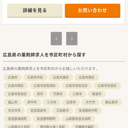
■週20時間以上の勤務で社会保険に加入できます！
大手チェーン薬局ならではの福利厚生が充実しています。
詳細を見る
お問い合わせ
■充実の研修制度
社内研修でも研修認定薬剤師の単位取得が可能です！そのほか
にも、
新入社員研修（集合・OJT）、フォローアップ研修（1～3年目）、
実務指導者研修、管理薬剤師研修（マネジメント他）、
接遇研修、病院研修、ライブ研修（インターネット学習） 他あ
ります。
広島県の薬剤師求人を市区町村から探す
■選べるキャリア！
現場経験を経て、幅広く選択できるキャリアがあります。
広島県の薬剤師求人を市区町村からお探しいただけます。
マネジメント、専門領域に特化した薬剤師を目指す、
広島市
広島市中区
広島市東区
広島市南区
現場での業務を活かして本部業務に携わることも可能です。
広島市西区
広島市安佐南区
広島市安佐北区
広島市安芸区
広島市佐伯区
呉市
竹原市
三原市
尾道市
福山市
府中市
三次市
庄原市
大竹市
東広島市
廿日市市
安芸高田市
江田島市
安芸郡府中町
安芸郡海田町
安芸郡熊野町
山県郡安芸太田町
山県郡北広島町
豊田郡大崎上島町
世羅郡世羅町