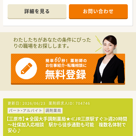
転居先付近に店舗があれば異動のご相談も可能です。
詳細を見る
お問い合わせ
■充実の研修制度
社内研修でも研修認定薬剤師の単位取得が可能です！そのほか
にも、
新入社員研修（集合・OJT）、フォローアップ研修（1～3年目）、
実務指導者研修、管理薬剤師研修（マネジメント他）、
わたしたちがあなたの条件にぴった
接遇研修、病院研修、ライブ研修（インターネット学習） 他あ
りの職場をお探しします。
ります。
■大手ならではの福利厚生制度
株式給付制度、従業員持株会、育児短時間勤務制度（小学1年生
まで）、
借上社宅制度（広域勤務のみ）、研修保養施設、永年勤続表彰
他
更新日：
2026/06/23
薬剤師求人ID：
704746
パート・アルバイト
調剤薬局
【三原市】★全国大手調剤薬局★≪JR三原駅すぐ≫週20時間
～社保加入応相談 駅から徒歩通勤も可能 複数名体制で
安心♪