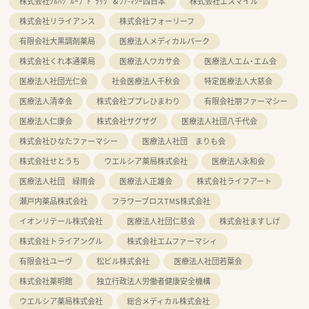
株式会社ﾂﾙﾊｸﾞﾙｰﾌﾟﾄﾞﾗｯｸﾞ＆ﾌｧ-ﾏｼｰ西日本
株式会社エスマイル
株式会社リライアンス
株式会社フォーリーフ
有限会社大黒調剤薬局
医療法人メディカルパーク
株式会社くれ本通薬局
医療法人ワカサ会
医療法人エム・エム会
医療法人社団光仁会
社会医療法人千秋会
特定医療法人大慈会
医療法人清幸会
株式会社ププレひまわり
有限会社朋ファーマシー
医療法人仁康会
株式会社ザグザグ
医療法人社団八千代会
株式会社ひなたファーマシー
医療法人社団 まりも会
株式会社せとうち
ウエルシア薬局株式会社
医療法人永和会
医療法人社団 緑雨会
医療法人正雄会
株式会社ライフアート
瀬戸内薬品株式会社
フラワーブロスTMS株式会社
イオンリテール株式会社
医療法人社団仁慈会
株式会社ますしげ
株式会社トライアングル
株式会社エムファーマシィ
有限会社ユーヴ
松ビル株式会社
医療法人社団若葉会
株式会社薬明館
独立行政法人労働者健康安全機構
ウエルシア薬局株式会社
総合メディカル株式会社