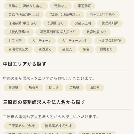
残業なし(ほぼなし含む)
転勤なし
車通勤可
高給与(600万円以上)
高時給(2,500円以上)
寮・借上社宅あり
住宅補助(手当)あり
託児所あり
60歳以上可
管理薬剤師
扶養内勤務OK
認定薬剤師取得支援あり
教育制度あり
シフト制
大手チェーン
大手チェーン以外
ヘルプ体制充実
生活環境充実
空港近く
高収入
在宅
積雪あり
中国エリアから探す
中国の薬剤師求人をエリアからお探しいただけます。
鳥取県
島根県
岡山県
広島県
山口県
三原市の薬剤師求人を法人名から探す
三原市の薬剤師求人を法人名からお探しいただけます。
三原薬品株式会社
因島薬品株式会社