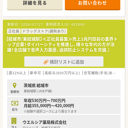
頑張り次第で高給与も可能！
詳細を見る
お問い合わせ
■経験や勤務コースによりますが、経験の少ない方でも500万前
半スタートと業界TOP水準！
■職種や職域に合わせ、豊富な社内研修や外部組織と連携した研
修を用意されています
更新日：
2026/07/17
薬剤師求人ID：
492860
■薬剤師が中心の会社だからこそ活躍できるキャリアパスが多
種多様に用意されています。
正社員
ドラッグストア(調剤あり)
■店舗拡大に伴い、エリアマネジャーや営業部長等のマネジメン
【結城市/東結城駅】≪正社員募集≫売上1兆円目前の業界ト
トのポジションも増えます。
ップ企業！ダイバーシティを推進し、様々な年代の方が活
■在宅や教育等の専門性を活かせるスペシャリストを目指すこ
躍！全店舗で音声入力薬歴、過誤防止システムを完備♪
とも可能です。
■その他にも、管理部門や商品部門等の本社スタッフなど活動領
検討リストに追加
域は多種多様です。
■在宅実施店舗は年々増加しており、在宅医療へもしっかりと関
わる事ができます。
週32h以上
新卒可
高給与(600万円以上)
住宅補助(手当)あり
認定
■育児休暇は3歳まで取得が可能で、時短制度は小学5年生まで
時短勤務ができるよう変更予定です。
茨城県 結城市
■年間休日が120日とワークライフバランスが整っています
東結城駅 (JR水戸線)
勤務地
■日用品から常備薬まで、従業員割引制度など嬉しいメリットも
たくさんあります！
年収530万円～700万円
月給355,000円～420,000円
給与
※経験や選択コースにより異なります
ウエルシア薬局株式会社
法人
ウエルシア 結城下り松店