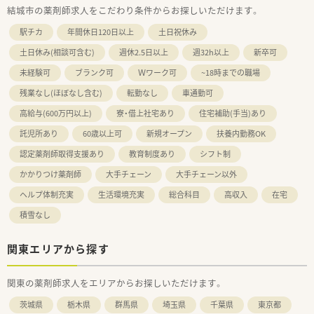
結城市の薬剤師求人をこだわり条件からお探しいただけます。
駅チカ
年間休日120日以上
土日祝休み
土日休み(相談可含む)
週休2.5日以上
週32h以上
新卒可
未経験可
ブランク可
Ｗワーク可
~18時までの職場
残業なし(ほぼなし含む)
転勤なし
車通勤可
高給与(600万円以上)
寮・借上社宅あり
住宅補助(手当)あり
託児所あり
60歳以上可
新規オープン
扶養内勤務OK
認定薬剤師取得支援あり
教育制度あり
シフト制
かかりつけ薬剤師
大手チェーン
大手チェーン以外
ヘルプ体制充実
生活環境充実
総合科目
高収入
在宅
積雪なし
関東エリアから探す
関東の薬剤師求人をエリアからお探しいただけます。
茨城県
栃木県
群馬県
埼玉県
千葉県
東京都