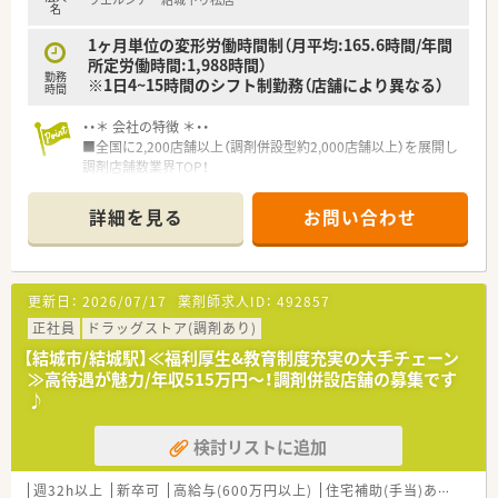
名
1ヶ月単位の変形労働時間制（月平均:165.6時間/年間
所定労働時間:1,988時間）
勤務
※1日4~15時間のシフト制勤務（店舗により異なる）
時間
・・＊ 会社の特徴 ＊・・
■全国に2,200店舗以上（調剤併設型約2,000店舗以上）を展開し
調剤店舗数業界TOP！
■店舗拡大に伴いキャリアアップできるポジションが多数あり！
頑張り次第で高給与も可能！
詳細を見る
お問い合わせ
■経験や勤務コースによりますが、経験の少ない方でも500万前
半スタートと業界TOP水準！
■職種や職域に合わせ、豊富な社内研修や外部組織と連携した研
修を用意されています
更新日：
2026/07/17
薬剤師求人ID：
492857
■薬剤師が中心の会社だからこそ活躍できるキャリアパスが多
種多様に用意されています。
正社員
ドラッグストア(調剤あり)
■店舗拡大に伴い、エリアマネジャーや営業部長等のマネジメン
【結城市/結城駅】≪福利厚生&教育制度充実の大手チェーン
トのポジションも増えます。
≫高待遇が魅力/年収515万円～！調剤併設店舗の募集です
■在宅や教育等の専門性を活かせるスペシャリストを目指すこ
♪
とも可能です。
■その他にも、管理部門や商品部門等の本社スタッフなど活動領
検討リストに追加
域は多種多様です。
■在宅実施店舗は年々増加しており、在宅医療へもしっかりと関
わる事ができます。
週32h以上
新卒可
高給与(600万円以上)
住宅補助(手当)あり
認定