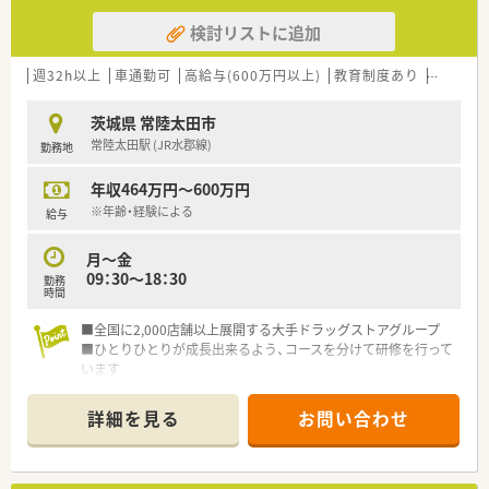
検討リストに追加
週32h以上
車通勤可
高給与(600万円以上)
教育制度あり
シフト制
茨城県 常陸太田市
常陸太田駅 (JR水郡線)
勤務地
年収464万円～600万円
※年齢・経験による
給与
月～金
09：30～18：30
勤務
時間
■全国に2,000店舗以上展開する大手ドラッグストアグループ
■ひとりひとりが成長出来るよう、コースを分けて研修を行って
います
■育休・産休だけでなく、復帰後は勤務時間を短くすることがで
きます 家庭との両立にお役立て下さい
詳細を見る
お問い合わせ