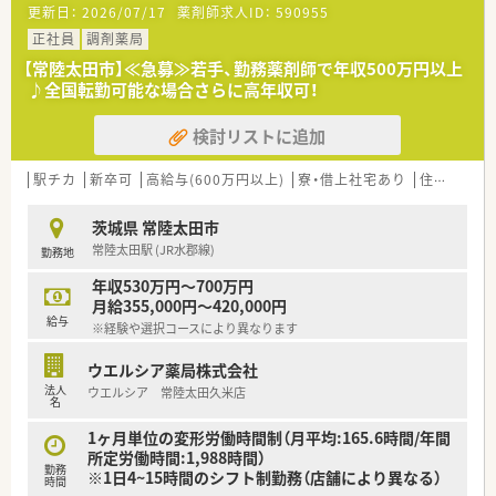
更新日：
2026/07/17
薬剤師求人ID：
590955
正社員
調剤薬局
【常陸太田市】≪急募≫若手、勤務薬剤師で年収500万円以上
♪全国転勤可能な場合さらに高年収可！
検討リストに追加
駅チカ
新卒可
高給与(600万円以上)
寮・借上社宅あり
住宅補助(手当)あり
茨城県 常陸太田市
常陸太田駅 (JR水郡線)
勤務地
年収530万円～700万円
月給355,000円～420,000円
給与
※経験や選択コースにより異なります
ウエルシア薬局株式会社
法人
ウエルシア 常陸太田久米店
名
1ヶ月単位の変形労働時間制（月平均:165.6時間/年間
所定労働時間:1,988時間）
勤務
※1日4~15時間のシフト制勤務（店舗により異なる）
時間