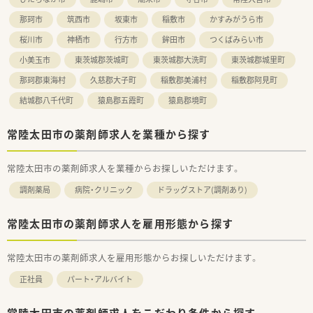
那珂市
筑西市
坂東市
稲敷市
かすみがうら市
桜川市
神栖市
行方市
鉾田市
つくばみらい市
小美玉市
東茨城郡茨城町
東茨城郡大洗町
東茨城郡城里町
那珂郡東海村
久慈郡大子町
稲敷郡美浦村
稲敷郡阿見町
結城郡八千代町
猿島郡五霞町
猿島郡境町
常陸太田市の薬剤師求人を業種から探す
常陸太田市の薬剤師求人を業種からお探しいただけます。
調剤薬局
病院・クリニック
ドラッグストア(調剤あり)
常陸太田市の薬剤師求人を雇用形態から探す
常陸太田市の薬剤師求人を雇用形態からお探しいただけます。
正社員
パート・アルバイト
常陸太田市の薬剤師求人をこだわり条件から探す