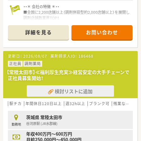
・・＊ 会社の特徴 ＊・・
■全国に2,200店舗以上（調剤併設型約2,000店舗以上）を展開し
調剤店舗数業界TOP！
■店舗拡大に伴いキャリアアップできるポジションが多数あり！
頑張り次第で高給与も可能！
詳細を見る
お問い合わせ
■経験や勤務コースによりますが、経験の少ない方でも500万前
半スタートと業界TOP水準！
■職種や職域に合わせ、豊富な社内研修や外部組織と連携した研
修を用意されています
更新日：
2026/08/07
薬剤師求人ID：
186468
■薬剤師が中心の会社だからこそ活躍できるキャリアパスが多
種多様に用意されています。
正社員
調剤薬局
■店舗拡大に伴い、エリアマネジャーや営業部長等のマネジメン
【常陸太田市】≪福利厚生充実≫経営安定の大手チェーンで
トのポジションも増えます。
正社員募集開始！
■在宅や教育等の専門性を活かせるスペシャリストを目指すこ
とも可能です。
検討リストに追加
■その他にも、管理部門や商品部門等の本社スタッフなど活動領
域は多種多様です。
■在宅実施店舗は年々増加しており、在宅医療へもしっかりと関
駅チカ
年間休日120日以上
週32h以上
ブランク可
残業なし(ほぼなし含む)
わる事ができます。
■育児休暇は3歳まで取得が可能で、時短制度は小学5年生まで
茨城県 常陸太田市
時短勤務ができるよう変更予定です。
谷河原駅 (JR水郡線)
勤務地
■年間休日が120日とワークライフバランスが整っています
■日用品から常備薬まで、従業員割引制度など嬉しいメリットも
年収400万円～600万円
たくさんあります！
月給250,000円～450,000円