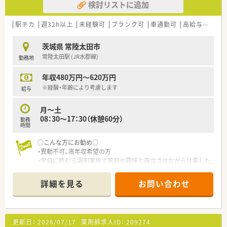
検討リストに追加
駅チカ
週32h以上
未経験可
ブランク可
車通勤可
高給与(600万円以上)
茨城県 常陸太田市
常陸太田駅 (JR水郡線)
勤務地
年収480万円～620万円
※経験・年齢により考慮します
給与
月～土
08：30～17：30（休憩60分）
勤務
時間
○こんな方にお勧め○
・異動不可、高年収希望の方
・早目に終わる調剤薬局で家庭や趣味と両立させながら仕事した
い方
詳細を見る
お問い合わせ
更新日：
2026/07/17
薬剤師求人ID：
209274