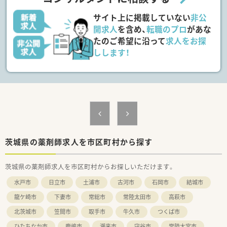
■薬剤師は正社員3名と、パートの方1名の常時2名体制です。優
しいお人柄の方々です
サイト上に掲載していない
非公
≪休日、終業時間など≫
開求人
を含め、
転職のプロ
があな
■お盆休みは1週間以上の実績あり、制度として夏季休暇はない
たのご希望に沿って
求人をお探
ため、有給消化となります。有給消化をしたくない場合は他店舗
しします！
へのヘルプでも働いていただくことも可能です！
■有給休暇付与前に、お休みの必要が出た場合は配慮いただけま
す
≪その他待遇≫
■会社負担で定期的にPCR検査を実施しています
≪こんな方にお勧め≫
■地元密着の薬局希望の方、地元に腰を据えて働きたい方
■在宅業務に興味がある方
■メリハリある働き方をしたい方
茨城県の薬剤師求人を市区町村から探す
茨城県の薬剤師求人を市区町村からお探しいただけます。
水戸市
日立市
土浦市
古河市
石岡市
結城市
龍ケ崎市
下妻市
常総市
常陸太田市
高萩市
北茨城市
笠間市
取手市
牛久市
つくば市
ひたちなか市
鹿嶋市
潮来市
守谷市
常陸大宮市