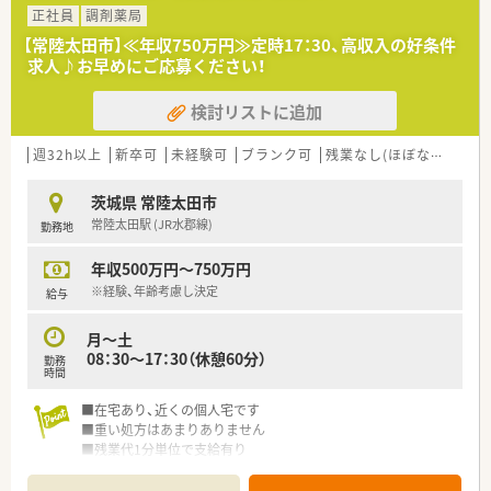
正社員
調剤薬局
【常陸太田市】≪年収750万円≫定時17：30、高収入の好条件
求人♪お早めにご応募ください！
検討リストに追加
週32h以上
新卒可
未経験可
ブランク可
残業なし(ほぼなし含む)
茨城県 常陸太田市
常陸太田駅 (JR水郡線)
勤務地
年収500万円～750万円
※経験、年齢考慮し決定
給与
月～土
08：30～17：30（休憩60分）
勤務
時間
■在宅あり、近くの個人宅です
■重い処方はあまりありません
■残業代1分単位で支給有り