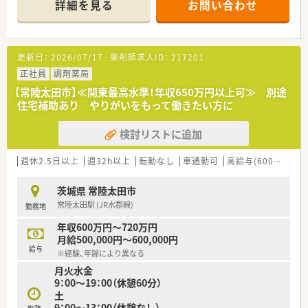
詳細を見る
お問い合わせ
更新日：
2026/07/17
薬剤師求人ID：
217201
正社員
調剤薬局
【常陸太田市】≪関東最高水準！年収650万円以上可≫ 別途
住宅補助あり やりがいをもって働きたい方に
検討リストに追加
週休2.5日以上
週32h以上
転勤なし
車通勤可
高給与(600万円以上)
茨城県 常陸太田市
常陸太田駅 (JR水郡線)
勤務地
年収600万円～720万円
月給500,000円～600,000円
給与
※経験、年齢により異なる
月火水金
9：00～19：00（休憩60分）
土
9：00～13：00（休憩なし）