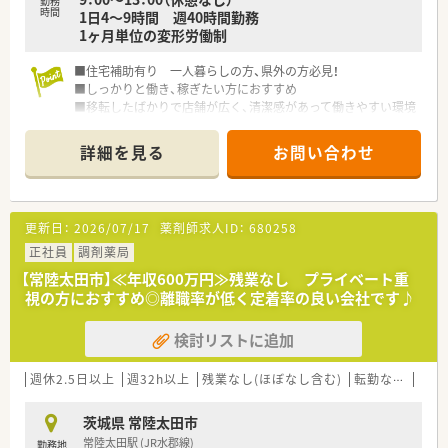
勤務
時間
1日4〜9時間 週40時間勤務
1ヶ月単位の変形労働制
■住宅補助有り 一人暮らしの方、県外の方必見！
■しっかりと働き、稼ぎたい方におすすめ
■移転したばかりで店舗が広く、清潔感があって働きやすい環境
です
詳細を見る
お問い合わせ
更新日：
2026/07/17
薬剤師求人ID：
680258
正社員
調剤薬局
【常陸太田市】≪年収600万円≫残業なし プライベート重
視の方におすすめ◎離職率が低く定着率の良い会社です♪
検討リストに追加
週休2.5日以上
週32h以上
残業なし(ほぼなし含む)
転勤なし
車通
茨城県 常陸太田市
常陸太田駅 (JR水郡線)
勤務地