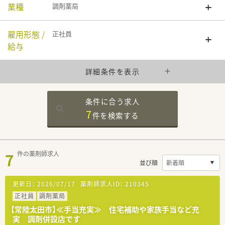
業種
調剤薬局
雇用形態 /
正社員
給与
詳細条件を表示
条件に合う求人
7
件を
検索する
7
件の薬剤師求人
並び順
更新日：
2026/07/17
薬剤師求人ID：
210345
正社員
調剤薬局
【常陸太田市】≪手当充実≫ 住宅補助や家族手当など充
実 調剤併設店です