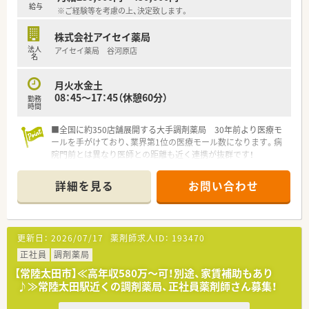
給与
※ご経験等を考慮の上、決定致します。
株式会社アイセイ薬局
法人
アイセイ薬局 谷河原店
名
月火水金土
08：45～17：45（休憩60分）
勤務
時間
■全国に約350店舗展開する大手調剤薬局 30年前より医療モ
ールを手がけており、業界第1位の医療モール数になります。病
院門前とは異なり医師との距離も近く連携が抜群です！
■自動監査システムや自動混注器などの最新技術を店舗へ順次
導入しています。薬剤師の業務負担を減らし、患者様の服薬管
詳細を見る
お問い合わせ
理・指導へより注力できる体制を整えています。過誤の心配が無
い為、安心して勤務ができるメリットもあります。
■年間休日120日以上、有給取得推奨！産休育休から復帰される
方がほとんどで長く勤められる環境です
更新日：
2026/07/17
薬剤師求人ID：
193470
正社員
調剤薬局
【常陸太田市】≪高年収580万～可！別途、家賃補助もあり
♪≫常陸太田駅近くの調剤薬局、正社員薬剤師さん募集！