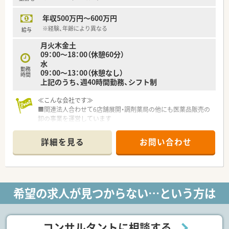
年収500万円～600万円
※経験、年齢により異なる
給与
月火木金土
09：00～18：00（休憩60分）
水
勤務
09：00～13：00（休憩なし）
時間
上記のうち、週40時間勤務、シフト制
≪こんな会社です≫
■関連法人合わせて6店舗展開・調剤薬局の他にも医薬品販売の
卸の事業を運営しています
■社長は非薬剤師の優しい方です
■離職率が低く、定年後も働いている方もおり、長く働ける会社
詳細を見る
お問い合わせ
です
■有給取得推奨、社員満足度◎
≪こんな店舗です≫
■約20年前に開局した歴史ある店舗です
希望の求人が見つからない…という方は
■内科、泌尿器科、整形外科、眼科などをはじめとする複数診療
科の病院、老人ホーム、他にもサービス付き高齢者住宅の処方も
対応しています。
■１日の処方箋枚数は80枚程度です。
コンサルタントに相談する