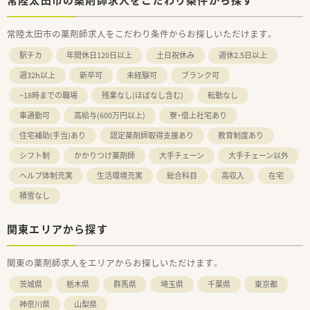
常陸太田市の薬剤師求人をこだわり条件からお探しいただけます。
駅チカ
年間休日120日以上
土日祝休み
週休2.5日以上
週32h以上
新卒可
未経験可
ブランク可
~18時までの職場
残業なし(ほぼなし含む)
転勤なし
車通勤可
高給与(600万円以上)
寮・借上社宅あり
住宅補助(手当)あり
認定薬剤師取得支援あり
教育制度あり
シフト制
かかりつけ薬剤師
大手チェーン
大手チェーン以外
ヘルプ体制充実
生活環境充実
総合科目
高収入
在宅
積雪なし
関東エリアから探す
関東の薬剤師求人をエリアからお探しいただけます。
茨城県
栃木県
群馬県
埼玉県
千葉県
東京都
神奈川県
山梨県