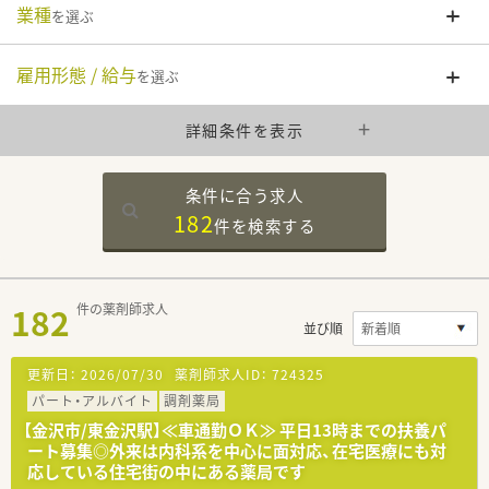
業種
を選ぶ
雇用形態 / 給与
を選ぶ
詳細条件を表示
条件に合う求人
182
件を
検索する
182
件の薬剤師求人
並び順
更新日：
2026/07/30
薬剤師求人ID：
724325
パート・アルバイト
調剤薬局
【金沢市/東金沢駅】≪車通勤ＯＫ≫ 平日13時までの扶養パ
ート募集◎外来は内科系を中心に面対応、在宅医療にも対
応している住宅街の中にある薬局です