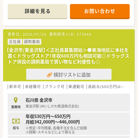
■主な応需科目は耳鼻科、皮膚科、婦人科、産科で、幅広い知識を
活かしながらスキルアップできる環境です。
詳細を見る
お問い合わせ
■処方箋は1日あたり約70～100枚で、薬剤師は常時3～4名体制
です。事務スタッフが複数名在籍しており協力体制は抜群です。
【勤務実態について】
更新日：
2026/07/24
薬剤師求人ID：
573648
■産休・育休からの復帰率は97%と非常に高く、復職後も時短勤
務制度を利用して働くことが可能です。
正社員
調剤薬局
■夏季や年末年始の休暇に加えて、永年勤続特別休暇や保存有給
【金沢市/東金沢駅】＜正社員募集開始＞●東海地区に本社を
休暇制度もあり、長く働きやすい環境です。
置くドラッグストア！年収600万円も相談可能◎ドラッグス
■自宅から通える範囲での勤務や、エリア内での広域勤務など、
トア併設の調剤薬局で買い物など利便性も◎
ご自身の希望に合わせた働き方が選べます。
検討リストに追加
【こんな方にオススメ】
■年間休日120日以上のため、仕事とプライベートのどちらも大
切にしたいと考えている方におすすめです。
新卒可
未経験可
ブランク可
車通勤可
高給与(600万円以上)
大
■未経験の方やブランクのある方でも、充実した教育制度がある
ので安心してキャリアをスタートできます。
石川県 金沢市
■大手グループならではの安定した経営基盤と、手厚い福利厚生
東金沢駅 (IRいしかわ鉄道株式会社)
勤務地
のもとで長く働きたい方に最適です。
年収530万円～650万円
月給342,000円～446,000円
給与
※想定・平均残業、各種手当を含んだ総額
※経験・スキルなどにより異なる