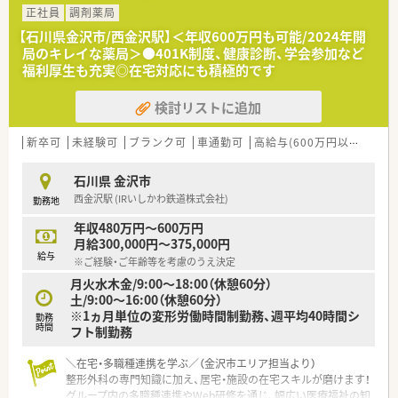
して活躍いただける方を募集します。
正社員
調剤薬局
■幅広い診療科の処方箋に対応するため、新しい知識の習得に前
【石川県金沢市/西金沢駅】＜年収600万円も可能/2024年開
向きで、向上心のある方を求めています。
局のキレイな薬局＞●401K制度、健康診断、学会参加など
■調剤業務とOTC販売の両方に興味があり、地域の皆様の健康に
福利厚生も充実◎在宅対応にも積極的です
多角的に貢献したいという方にオススメです。
検討リストに追加
【求人情報について】
■これまでのご経験やスキルを十分に考慮し、年収最大550万で
ご相談可能です。
新卒可
未経験可
ブランク可
車通勤可
高給与(600万円以上)
新
■年間休日は106日に加え、別途6日間のリフレッシュ休暇が設
けられており、仕事と私生活を両立できます。
石川県 金沢市
■世帯主の方への住宅手当や扶養家族がいる方への家族手当な
西金沢駅 (IRいしかわ鉄道株式会社)
勤務地
ど、ライフステージに合わせたサポートが充実です。
年収480万円～600万円
【こんな方にオススメ】
月給300,000円～375,000円
■幅広い診療科の処方箋に触れたい、薬剤師としてオールラウン
給与
※ご経験・ご年齢等を考慮のうえ決定
ドな知識と経験を積みたいという方
月火水木金/9:00～18:00（休憩60分）
■歴史と安定性のある企業で、腰を据えて地域医療に貢献し、自
土/9:00～16:00（休憩60分）
身のキャリアを築いていきたい方
※1ヵ月単位の変形労働時間制勤務、週平均40時間シ
■調剤業務に限定されず、OTC販売や健康相談など、幅広い業務
勤務
時間
フト制勤務
を通じてスキルアップしたい方
＼在宅・多職種連携を学ぶ／（金沢市エリア担当より）
整形外科の専門知識に加え、居宅・施設の在宅スキルが磨けます！
グループ内の多職種連携やWeb研修を通じ、幅広い医療福祉の知