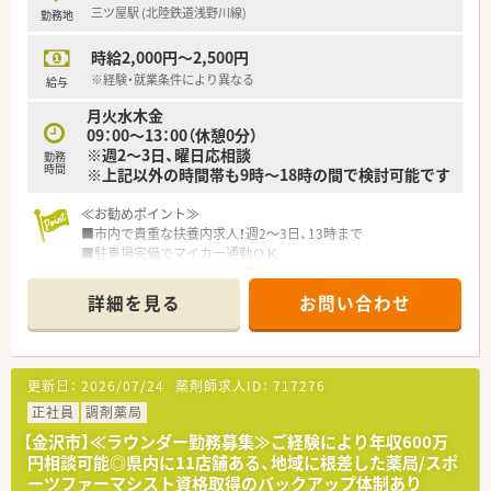
三ツ屋駅 (北陸鉄道浅野川線)
勤務地
時給2,000円～2,500円
※経験・就業条件により異なる
給与
月火水木金
09：00～13：00（休憩0分）
※週2～3日、曜日応相談
勤務
時間
※上記以外の時間帯も9時～18時の間で検討可能です
≪お勧めポイント≫
■市内で貴重な扶養内求人！週2～3日、13時まで
■駐車場完備でマイカー通勤ＯＫ
■病院からマンツーマンで心療内科・精神科の処方箋を応需
■外来以外に在宅医療にも対応しています
詳細を見る
お問い合わせ
≪こんな薬局です≫
■石川県内に3店舗展開している地域密着型の調剤薬局です。
■希少な金沢市内でのパート薬剤師様の募集です！
更新日：
2026/07/24
薬剤師求人ID：
717276
■今後の出店計画もあり、在宅件数も増えているため増員の募集
となります
正社員
調剤薬局
■代表は元々チェーン店でエリアマネージャーや責任者をされ
【金沢市】≪ラウンダー勤務募集≫ご経験により年収600万
ており、現場のこともよく理解されております。現場の意見も積
円相談可能◎県内に11店舗ある、地域に根差した薬局/スポ
極的に取り入れながら、運営されております。
ーツファーマシスト資格取得のバックアップ体制あり
■時間・曜日は相談可能！ご家庭を優先しながらご勤務したい方