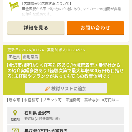
【店舗情報と応需状況について】
■金沢駅から車で約8分の立地にあり、マイカーでの通勤が非常
に便利な薬局です。
■呼吸器科や婦人科、透析など多科目を応需し、1日平均80枚の
処方箋に対応します。
詳細を見る
お問い合わせ
■薬剤師は正社員3名、パート1名の体制で、常に協力しながら業
務を進めています。
【法人特徴について】
更新日：
2026/07/24
薬剤師求人ID：
84556
■石川県内にて11店舗の調剤薬局を運営し、地域医療に深く貢
献している法人です。
正社員
調剤薬局
■調剤事業に加えて介護事業も展開しており、非常に安定した経
【金沢市/野町駅】＜在宅対応あり/地域密着型＞●弊社から
営基盤を誇ります。
の紹介実績多数あり！経験次第で最大年収600万円も目指せ
■患者様が快適に過ごせるよう、キッズコーナーを設けるなど店
る！未経験やブランクがあっても安心の教育体制です
舗ごとに工夫を凝らしています。
検討リストに追加
【想定されるキャリアイメージ】
■多科目応需と在宅業務を通じて、薬剤師として総合的なスキル
アップが図れます。
新卒可
未経験可
ブランク可
車通勤可
高給与(600万円以上)
認
■呼吸器疾患に関する専門知識や吸入指導スキルを深く追求し
ていくことができます。
石川県 金沢市
■法人の手厚いバックアップのもと、スポーツファーマシストな
野町駅 (北陸鉄道石川線)
勤務地
どの資格取得も可能です。
年収450万円～600万円
【想定されるモデル年収】