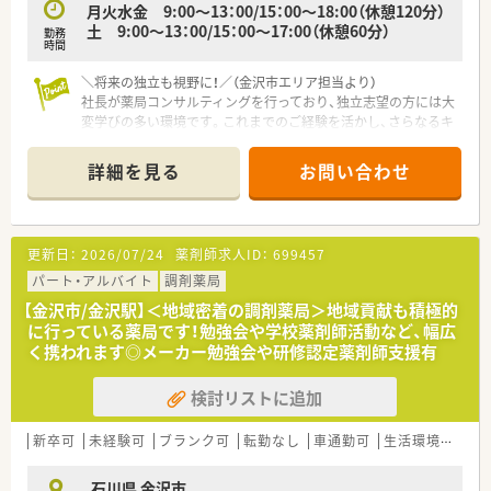
月火水金 9:00～13：00/15：00～18:00（休憩120分）
土 9:00～13：00/15：00～17:00（休憩60分）
勤務
【こんな取り組みをしています】
時間
■医療と福祉に携わる企業としての責任を持ち、グループ全体で
SDGsの推進に向けた様々な活動に積極的に取り組んでいます。
＼将来の独立も視野に！／（金沢市エリア担当より）
■薬剤師全員が肩掛けの小さなカバンを身に着け、必要な道具
社長が薬局コンサルティングを行っており、独立志望の方には大
を携帯することで、調剤室を常に整理整頓された状態に保ちま
変学びの多い環境です。これまでのご経験を活かし、さらなるキ
す。
ャリアアップを目指せます。
■薬局運営を多角的にサポートするため、リスクマネージメント
＊------------------------------------------＊
詳細を見る
お問い合わせ
室や人材開発部などを整備し、安全な業務環境を提供していま
【店舗情報と応需状況について】
す。
■新西金沢駅から車で6分ほどの場所に位置し、整形外科の処方
箋をメインに1日50枚から60枚程度を応需しています。
■薬剤師は常勤2名と非常勤2名が在籍しており、事務スタッフ
更新日：
2026/07/24
薬剤師求人ID：
699457
も在籍しているため落ち着いて業務に取り組むことが可能で
す。
パート・アルバイト
調剤薬局
■広々とした清潔感のある調剤室が完備されており、門前の医療
【金沢市/金沢駅】＜地域密着の調剤薬局＞地域貢献も積極的
機関との関係性も良好でストレスなくスムーズに働けます。
に行っている薬局です！勉強会や学校薬剤師活動など、幅広
く携われます◎メーカー勉強会や研修認定薬剤師支援有
【法人特徴について】
■埼玉県と石川県などを中心に調剤薬局を複数店舗展開してお
検討リストに追加
り、多角的な事業運営を行っている安定した企業です。
■薬局運営のほかにもコンサルティング事業を行っており、柔軟
に事業を拡大させている成長中の法人となっております。
新卒可
未経験可
ブランク可
転勤なし
車通勤可
生活環境充実
■代表が薬剤師の独立支援やコンサルを行っているため、将来的
に独立を目指したい方にとっても学びが多い法人と言えます。
石川県 金沢市