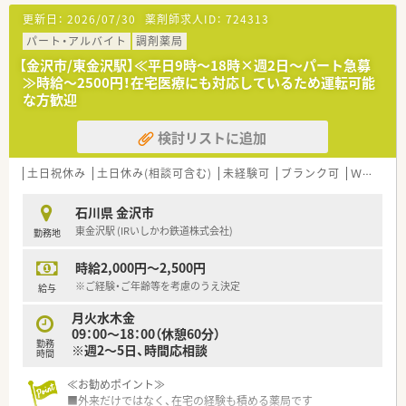
■希少な金沢市内でのパート薬剤師様の募集です！
更新日：
2026/07/30
薬剤師求人ID：
724313
■今後の出店計画もあり、在宅件数も増えているため増員の募集
となります
パート・アルバイト
調剤薬局
■代表は元々チェーン店でエリアマネージャーや責任者をされ
【金沢市/東金沢駅】≪平日9時～18時×週2日～パート急募
ており、現場のこともよく理解されております。現場の意見も積
≫時給～2500円！在宅医療にも対応しているため運転可能
極的に取り入れながら、運営されております。
な方歓迎
■時間・曜日は相談可能！ご家庭を優先しながらご勤務したい方
にオススメです！
検討リストに追加
土日祝休み
土日休み(相談可含む)
未経験可
ブランク可
Ｗワーク可
石川県 金沢市
東金沢駅 (IRいしかわ鉄道株式会社)
勤務地
時給2,000円～2,500円
※ご経験・ご年齢等を考慮のうえ決定
給与
月火水木金
09：00～18：00（休憩60分）
勤務
※週2～5日、時間応相談
時間
≪お勧めポイント≫
■外来だけではなく、在宅の経験も積める薬局です