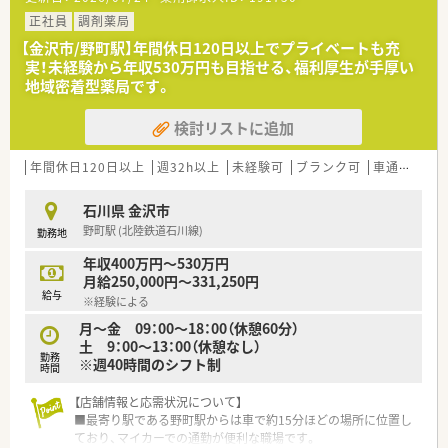
正社員
調剤薬局
【金沢市/野町駅】年間休日120日以上でプライベートも充
実！未経験から年収530万円も目指せる、福利厚生が手厚い
地域密着型薬局です。
検討リストに追加
年間休日120日以上
週32h以上
未経験可
ブランク可
車通勤可
石川県 金沢市
野町駅 (北陸鉄道石川線)
勤務地
年収400万円～530万円
月給250,000円～331,250円
給与
※経験による
月～金 09：00～18：00（休憩60分）
土 9：00～13：00（休憩なし）
勤務
※週40時間のシフト制
時間
【店舗情報と応需状況について】
■最寄り駅である野町駅からは車で約15分ほどの場所に位置し
ており、マイカーでの通勤が便利な職場です。