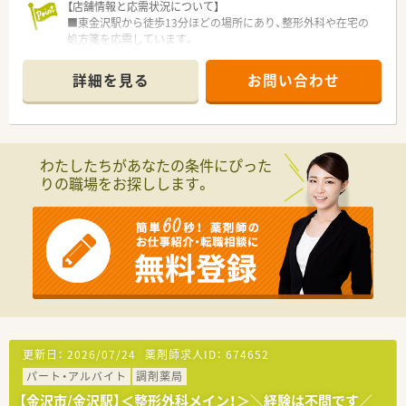
【店舗情報と応需状況について】
■東金沢駅から徒歩13分ほどの場所にあり、整形外科や在宅の
処方箋を応需しています。
■1日あたり30枚ほどの処方箋枚数で、常勤薬剤師2名が中心に
業務を行っています。
詳細を見る
お問い合わせ
■応需枚数は少ないものの、在宅に力を入れており、専門的なス
キルが身につきます。
【募集背景と求める人物像について】
■今回の募集は増員が目的のため、チームの一員として長く勤務
わたしたちがあなたの条件にぴった
できる方を歓迎します。
りの職場をお探しします。
■頑張って仕事に取り組める方や、協調性をもって働ける方を求
めています。
■未経験の方やブランクがある方も丁寧に指導しますので安心
して働けます。
【法人特徴について】
■石川県を拠点に、東京や沖縄にも店舗を展開している調剤薬局
グループです。
■クリニックや個人病院の門前薬局として、地域医療に貢献して
います。
■有料老人ホームなども運営しており、多職種連携を学べる機会
更新日：
2026/07/24
薬剤師求人ID：
674652
が豊富です。
パート・アルバイト
調剤薬局
【金沢市/金沢駅】＜整形外科メイン！＞＼経験は不問です／