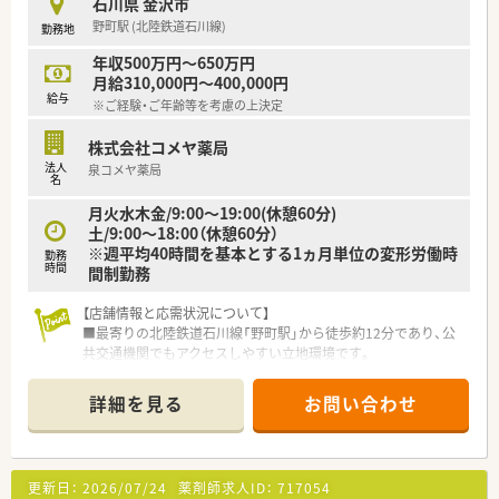
石川県 金沢市
えている調剤薬局が多くあります。
野町駅 (北陸鉄道石川線)
勤務地
そのため、しっかりと薬剤師スキルを豊富な処方箋枚数から向上
させることが可能です。
年収500万円～650万円
また、患者様へのフォローアップやトレーシングレポートの作成
月給310,000円～400,000円
などを通して、地域の患者様の健康に寄り添っています。
給与
※ご経験・ご年齢等を考慮の上決定
★挑戦する人にはチャンス（多彩なキャリアパス）があります！
株式会社コメヤ薬局
20歳代・30歳代の若い薬剤師が薬局や本部スタッフとして活躍
法人
泉コメヤ薬局
し会社を引っ張っています。
名
年齢や性別は関係なく、実務力を兼ね備え挑戦をする姿勢の方に
月火水木金/9:00～19:00(休憩60分)
はチャンスが与えられます。
土/9:00～18:00（休憩60分）
毎年、自分のキャリアイメージ申告、ライフスタイル申告など、
※週平均40時間を基本とする1ヵ月単位の変形労働時
自分の理想を提出できます。
勤務
時間
間制勤務
年間２回の面談では、上長と自身のビジョンや悩みなど話すスタ
ッフが多く、1人1人の考えを重視しています。
【店舗情報と応需状況について】
★日祝休み、充実した休暇制度・福利厚生！
■最寄りの北陸鉄道石川線「野町駅」から徒歩約12分であり、公
薬剤師は原則日祝は完全休み！
共交通機関でもアクセスしやすい立地環境です。
日祝と特別休暇をつなげ連休を取る社員も多く、
■近隣の医療機関から処方箋を面で応需しており、総合的な処方
毎年付与されるワークライフバランス（WLB）休暇9日間を組み
内容に触れる機会が多いです。
詳細を見る
お問い合わせ
合わせて海外旅行や帰省などに利用しています。
■現在の薬剤師は2名体制ですが、増員後はよりゆとりを持って
希望する特別休暇取得率が100％となっておりますので、ご安心
丁寧な患者様対応ができる体制を目指します。
ください。
ワークライフバランスを重視される方には魅力的な制度となっ
【募集背景と求める人物像について】
更新日：
2026/07/24
薬剤師求人ID：
717054
ています。
■今後の店舗体制の強化を目的とした増員募集であり、正社員と