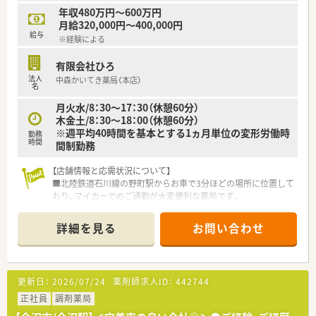
年収480万円～600万円
月給320,000円～400,000円
給与
※経験による
有限会社ひろ
法人
中森かいてき薬局（本店）
名
月火水/8：30～17：30（休憩60分）
木金土/8：30～18：00（休憩60分）
※週平均40時間を基本とする1ヵ月単位の変形労働時
勤務
時間
間制勤務
【店舗情報と応需状況について】
■北陸鉄道石川線の野町駅からお車で3分ほどの場所に位置して
おり、マイカーでのご通勤が大変便利な薬局です。
■精神科と心療内科の処方箋を主に応需しており、1日の枚数は
40~50枚程度と落ち着いて業務に取り組める環境です。
詳細を見る
お問い合わせ
■薬剤師は常勤2名とパート2名の計4名体制で、事務スタッフも
4名在籍しており、協力体制が整っています。
【募集背景と求める人物像について】
更新日：
2026/07/24
薬剤師求人ID：
442744
■今回は、将来的に店舗の運営を担っていただく次世代の店舗責
任者候補としてご活躍いただける方の募集です。
正社員
調剤薬局
■これまでのご経験を活かし、患者様一人ひとりと向き合いなが