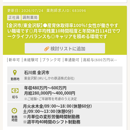
＼ おすすめポイント ／
■勤務曜日・時間のご相談可能♪プライベートに合わせて柔軟に
更新日：
2026/07/24
薬剤師求人ID：
683096
対応いただける環境です
■未経験・ブランクある方も応募可能です◎OJT研修もあり安心
正社員
調剤薬局
してスタートできます
【金沢市/東金沢駅】●産育休取得率100％！女性が働きやす
■30代～60代まで幅広い薬剤師が活躍中！雰囲気も良い薬局で、
い職場です◎月平均残業10時間程度と年間休日114日でワ
落ち着いた環境でご勤務いただけます
ークライフバランスも◎キャリアを積める環境です
検討リストに追加
新卒可
未経験可
ブランク可
車通勤可
高給与(600万円以上)
生
石川県 金沢市
東金沢駅 (IRいしかわ鉄道株式会社)
勤務地
年収480万円～600万円
月給280,000円～400,000円
給与
※ご経験・ご年齢等を考慮のうえ決定
月火水木金/09：00～18：00（休憩60分）
土/09：00～13：00（休憩0分）
※月単位の変形労働時間制勤務
勤務
時間
※週平均40時間のシフト制勤務