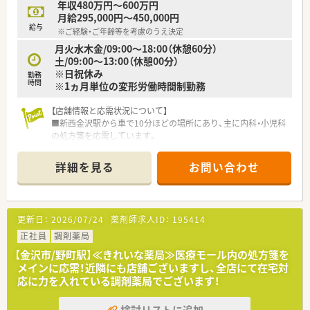
年収480万円～600万円
月給295,000円～450,000円
給与
※ご経験・ご年齢等を考慮のうえ決定
月火水木金/09:00～18:00（休憩60分）
土/09:00～13:00（休憩00分）
※日祝休み
勤務
時間
※1ヵ月単位の変形労働時間制勤務
【店舗情報と応需状況について】
■新西金沢駅から車で10分ほどの場所にあり、主に内科・小児科
の処方箋を応需しています。
■1日あたり50枚ほどの処方箋枚数で、常時2～3名の薬剤師が勤
務しています。
詳細を見る
お問い合わせ
■応需先はメインが85%ですが、面応需も来るため多岐にわた
る処方箋を経験できます。
【募集背景と求める人物像について】
更新日：
2026/07/24
薬剤師求人ID：
195414
■今回の募集は増員が目的で、新しい環境でキャリアを築きたい
方におすすめです。
正社員
調剤薬局
■頑張って仕事に取り組める方や、協調性をもって働ける方を求
【金沢市/野町駅】≪きれいな薬局≫医療モール内の処方箋を
めています。
メインに応需！近隣にも店舗ございますし、全店にて在宅対
■未経験の方やブランクがある方も丁寧に指導しますので安心
応に力を入れている調剤薬局でございます！
して働けます。
検討リストに追加
【勤務実態について】