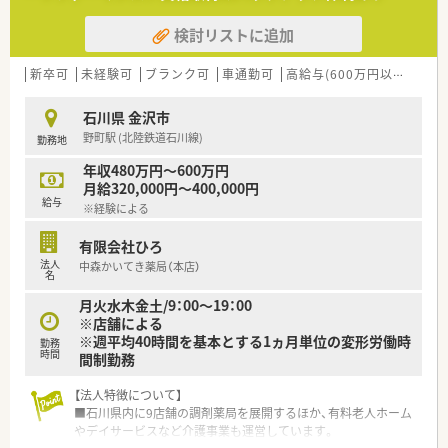
にオススメです！
検討リストに追加
新卒可
未経験可
ブランク可
車通勤可
高給与(600万円以上)
寮・
石川県 金沢市
野町駅 (北陸鉄道石川線)
勤務地
年収480万円～600万円
月給320,000円～400,000円
給与
※経験による
有限会社ひろ
法人
中森かいてき薬局（本店）
名
月火水木金土/9：00～19：00
※店舗による
※週平均40時間を基本とする1ヵ月単位の変形労働時
勤務
時間
間制勤務
【法人特徴について】
■石川県内に9店舗の調剤薬局を展開するほか、有料老人ホーム
やデイサービスなど介護事業も運営しています。