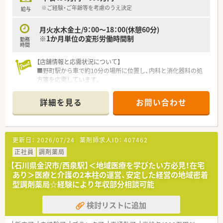
■30歳で調剤経験をお持ちの方であれば、年収500万円程度を想
※ご経験・ご年齢等を考慮のうえ決定
給与
定しています。
■スキルやご経験によっては年収600万円以上も可能で、高い目
月火水木金土/9：00～18：00(休憩60分)
標を持って働けます。
※1か月単位の変形労働時間制
勤務
■毎年1回の定期昇給が保証されており、着実な年収アップを実
時間
現することができます。
【店舗情報と応需状況について】
■野町駅から車で約10分の場所に位置し、内科と消化器科の処
方箋を応需しています。
■1日あたり50枚ほどの処方箋枚数で、常勤薬剤師1名とパート
薬剤師3名体制で対応しています。
詳細を見る
お問い合わせ
■地域のクリニックとの連携を重視し、患者様一人ひとりに丁寧
な服薬指導を行っています。
【募集背景と求める人物像について】
更新日：
2026/07/24
薬剤師求人ID：
407462
■今回の募集は増員が目的のため、新たな仲間を迎え入れる準備
ができています。
正社員
調剤薬局
■ブランクのある方や調剤未経験者の方も歓迎しており、丁寧に
【石川県金沢市/西泉駅】＜地域医療を学びたい方必見！在宅
指導いたします。
あり＞医療と介護の2本柱の運営、安定した経営の地域密着
■人当たりが良く、他人と協力して業務に取り組める方を求めて
型調剤薬局☆経験により年収部分相談可能
います。
検討リストに追加
【職場環境と雰囲気】
■ピラミッド型ではないフラットな組織体制のため、風通しが非