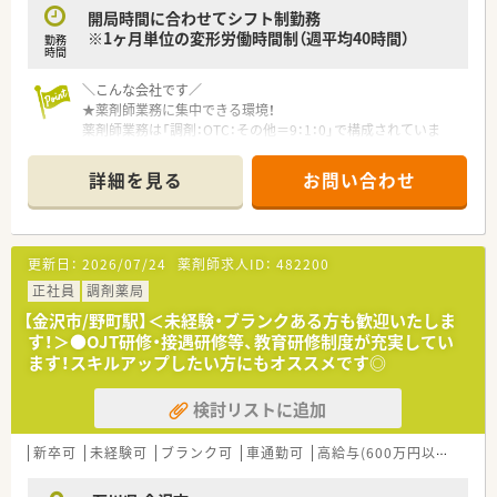
開局時間に合わせてシフト制勤務
※1ヶ月単位の変形労働時間制（週平均40時間）
勤務
時間
＼こんな会社です／
★薬剤師業務に集中できる環境！
薬剤師業務は「調剤：OTC：その他＝9：1：0」で構成されていま
す。
また、1人1台iPadが支給されるためカスタマイズ機能も利用で
詳細を見る
お問い合わせ
き、ストレスなく薬歴記載ができます。
このように利便性の高いシステムを導入することで、時間を有効
活用し対人業務を充実させることが可能です。
更新日：
2026/07/24
薬剤師求人ID：
482200
★地域に密着した健康ステーション！
スーパーやスポーツクラブなどのグループ企業と共に、多業種と
正社員
調剤薬局
連携した出店をしております。
【金沢市/野町駅】＜未経験・ブランクある方も歓迎いたしま
「調剤の待ち時間に買物を…」「いつも利用するスーパーでお薬
す！＞●OJT研修・接遇研修等、教育研修制度が充実してい
を受け取れると便利…」といった利便性・集客力があり、
ます！スキルアップしたい方にもオススメです◎
不特定多数の医療機関から発行された面分業の処方せんが集ま
ります。
検討リストに追加
取り扱う薬剤の種類が多く、疾患内容も多岐にわたっており、幅
広い勉強ができるのも特徴です。
新卒可
未経験可
ブランク可
車通勤可
高給与(600万円以上)
住宅
★薬剤師スキルの向上が可能！
医師の開業支援も行っており、開院時からマンツーマン体制を整