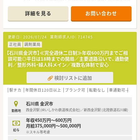
識を習得できる職場です。
＊------------------------------------------＊
詳細を見る
お問い合わせ
【店舗情報と応需状況について】
■西金沢駅から車で11分ほどの場所に位置しており、主に整形
外科の処方箋を専門的に応需している調剤薬局です。
■1日あたり40枚から60枚ほどの処方箋を常時複数名の薬剤師
更新日：
2026/07/24
薬剤師求人ID：
714745
体制で対応しており、落ち着いて業務に取り組めます。
■地域に根ざした外来対応に加え、在宅医療にも積極的に取り組
正社員
調剤薬局
んでおり、薬剤師としての幅広い経験を積める環境です。
【石川県金沢市】≪完全週休二日制≫年収600万円までご相
談可能◎平日は18時までの開局／主要道路沿いで、通勤便
【法人特徴について】
利／整形外科・婦人科メイン／複数名体制で安心
■石川県内を中心に多数の店舗を展開しており、地域での知名度
も高く安定した経営基盤を持つ調剤薬局チェーンです。
検討リストに追加
■医療機関との関係性を大切にしながら、クリニックや個人病院
の門前を中心に展開し地域の患者様を支えております。
■女性が働きやすい環境作りを推進しており、産休・育休の取得
駅チカ
年間休日120日以上
ブランク可
転勤なし
車通勤可
高給与
率や職場への復帰率が非常に高いことが大きな特徴です。
石川県 金沢市
【想定される業務内容】
西金沢駅 (IRいしかわ鉄道株式会社)／新西金沢駅 (北陸鉄道石川線)
勤務地
■主に整形外科クリニックからの処方箋に対する調剤や監査、患
者様への丁寧な服薬指導を中心に担当していただきます。
年収450万円～600万円
■居宅や高齢者施設への訪問を伴う在宅医療業務にも携わって
月給375,000円～500,000円
いただき、地域医療に貢献するやりがいを実感できます。
給与
※スキル等考慮
■医薬品の在庫管理や発注業務はすべて事務スタッフが行うた
め、薬剤師は本来の専門的な業務に集中できる仕組みです。