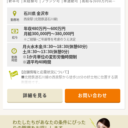
常に良いです。
新卒可
未経験可
ブランク可
車通勤可
高給与(600万円以上)
認
■在庫管理はすべて事務スタッフが担当し、薬剤師は本来業務に
専念できる環境です。
石川県 金沢市
■平均年齢が30代前半と若く、明るく活気にあふれた雰囲気で
西泉駅 (北陸鉄道石川線)
勤務地
仕事ができます。
年収480万円～600万円
月給300,000円～380,000円
給与
※ご経験・ご年齢等を考慮のうえ決定
月火水木金/8：30～18：30(休憩60分)
土/8：30～13：30(休憩0分)
※1か月単位の変形労働時間制
勤務
時間
※週平均40時間
【店舗情報と応需状況について】
■北陸鉄道石川線の西泉駅から徒歩10分の好立地に位置する調
剤薬局です。
■主な応需科目は内科で、在宅医療にも積極的に取り組んでお
り、居宅と施設の両方を応需しています。
詳細を見る
お問い合わせ
■1日の処方箋応需枚数は30～40枚で、薬剤師が常時2～3名、事
務員が2名体制で業務にあたっています。
【募集背景と求める人物像について】
■新店舗の展開や在宅業務の増加に伴い、新たな仲間を募集して
わたしたちがあなたの条件にぴった
います。
りの職場をお探しします。