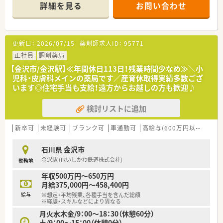
ベンチ設置店舗も拡大されています。ドクターとの協働や患者
詳細を見る
お問い合わせ
様への服薬指導にも力を入れているため、コミュニケーション能
力を重視されています
■閑静な住宅街に位置している薬局で、店舗は平屋で比較的新し
く、広々とした空間です。調剤室は広く、きっちり整理整頓され
更新日：
2026/07/15
薬剤師求人ID：
95771
ており非常に綺麗です
正社員
調剤薬局
【金沢市/金沢駅】≪年間休日113日！残業時間少なめ≫＼小
児科・皮膚科メインの薬局です／産育休取得実績多数ござ
います◎住宅手当も支給！遠方からお越しの方も歓迎♪
検討リストに追加
新卒可
未経験可
ブランク可
車通勤可
高給与(600万円以上)
住宅
石川県 金沢市
金沢駅 (IRいしかわ鉄道株式会社)
勤務地
年収500万円～650万円
月給375,000円～458,400円
給与
※想定・平均残業、各種手当を含んだ総額
※経験・スキルなどにより異なる
月火水木金/9：00～18：30（休憩60分）
土/9：00～15：00（休憩0分）