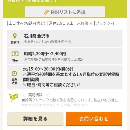
が適切に分散されており精神的にもゆとりを持てます。
検討リストに追加
土日休み(相談可含む)
週休2.5日以上
未経験可
ブランク可
Ｗワー
石川県 金沢市
金沢駅 (IRいしかわ鉄道株式会社)
勤務地
時給2,200円～2,400円
※ご経験・ご勤務条件等を考慮のうえ決定
給与
水/15：00～20：00（休憩0分）
※週平均40時間を基本とする1ヵ月単位の変形労働時
間制勤務
勤務
時間
※曜日・時間等ご相談ください！
＼ 薬局情報 ／
■近隣クリニックの処方箋を応需しています。幅広い処方箋に
対応できるのでスキルアップも可能です◎
■薬剤師は常時複数名体制！未経験・ブランクある方も安心して
ご勤務いただけます
詳細を見る
お問い合わせ
■駅から車で10分程度に位置しています◎お車通勤も可能です