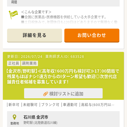
時間
＜こんな企業です＞
■全国に医薬品・医療機器を供給している大手企業です。
■土日祝休みで、年間休日も120日ほどありますので無理なく働
くことができます。
■福利厚生もしっかりしているので長期就業が可能な企業で
詳細を見る
お問い合わせ
す。
＜就業環境＞
■医薬品卸会社での管理薬剤師募集です
更新日：
2026/07/24
薬剤師求人ID：
683528
■医薬品管理やＤＩ業務などを担当していただきます
■残業も少なくライフワークバランスが取れる環境が嬉しいで
正社員
調剤薬局
すね。
【金沢市/野町駅】≪高年収！600万円も検討可≫17：00閉局で
残業もほぼナシ！遠方からのIターン希望も歓迎◎次世代店
舗責任者候補を募集しています！
検討リストに追加
新卒可
未経験可
ブランク可
車通勤可
高給与(600万円以上)
寮・
石川県 金沢市
野町駅 (北陸鉄道石川線)
勤務地