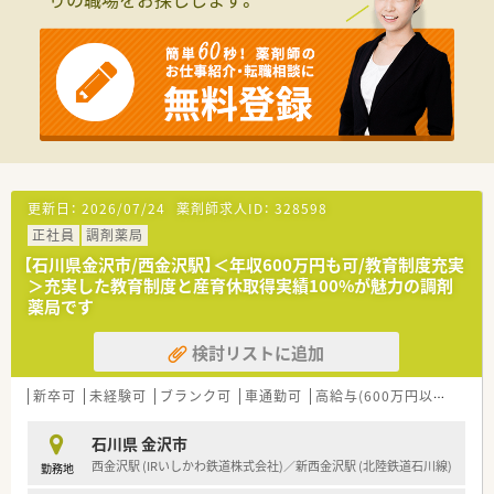
■最低限の協調性があり、普通に頑張って仕事に取り組める方を
求めています。
■20代から40代までのバリバリ働きたいキャリア志向の方を歓
迎しています。
【勤務実態について】
■完全週休2日制で、年間休日は114日以上あり、プライベートも
充実できます。
■入社した初日から有給休暇が使用できるため、安心して働き始
めることができます。
■残業は15分単位でしっかりと支給されるため、働いた分だけ
更新日：
2026/07/24
薬剤師求人ID：
328598
きちんと評価されます。
正社員
調剤薬局
【石川県金沢市/西金沢駅】＜年収600万円も可/教育制度充実
＞充実した教育制度と産育休取得実績100%が魅力の調剤
薬局です
検討リストに追加
新卒可
未経験可
ブランク可
車通勤可
高給与(600万円以上)
新
石川県 金沢市
西金沢駅 (IRいしかわ鉄道株式会社)／新西金沢駅 (北陸鉄道石川線)
勤務地