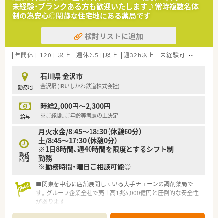
未経験・ブランクある方も歓迎いたします♪常時複数名体
制の為安心◎閑静な住宅地にある薬局です
検討リストに追加
年間休日120日以上
週休2.5日以上
週32h以上
未経験可
ブランク
石川県 金沢市
金沢駅 (IRいしかわ鉄道株式会社)
勤務地
時給2,000円～2,300円
※ご経験、ご年齢等考慮の上決定
給与
月火水金/8:45～18:30（休憩60分）
土/8:45～17:30（休憩0分）
※1日8時間、週40時間を限度とするシフト制
勤務
勤務
時間
※勤務時間・曜日ご相談可能◎
■関東を中心に店舗展開している大手チェーンの調剤薬局で
す。グループ企業全社で売上高1兆5,000億円と圧倒的な安全性
があります
■設立当初から在宅を実施され、現在では無菌調剤室やクリーン