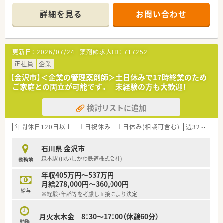
■クリニックの門前での開業を基本方針としており、地域に根差
した医療サービスの提供を大切にしています。
詳細を見る
お問い合わせ
■患者様に快適に過ごしていただくための環境づくりを重視し、
畳コーナーやキッズコーナーなどを設置しています。
更新日：
2026/07/24
薬剤師求人ID：
717252
正社員
企業
【金沢市】＜企業の管理薬剤師＞土日休みで17時終業のため
ご家庭との両立が可能です。 未経験の方も大歓迎！
検討リストに追加
年間休日120日以上
土日祝休み
土日休み(相談可含む)
週32h以上
石川県 金沢市
森本駅 (IRいしかわ鉄道株式会社)
勤務地
年収405万円～537万円
月給278,000円～360,000円
給与
※経験・年齢等を考慮し面接により決定
月火水木金 8：30～17：00（休憩60分）
勤務