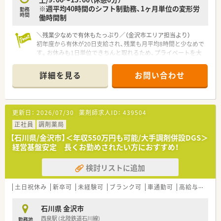
※週平均40時間のシフト制勤務、1ヶ月単位の変形労
勤務
時間
働時間制
＼残業少なめで有休もたっぷり／（金沢市エリア担当より）
初年度から有休が20日支給され、残業も月平均8時間と少なめで
す。お休みも1日単位できちんと取れるため、プライベートを大
切にしながら長く活躍できますよ。
＊------------------------------------------＊
詳細を見る
お問い合わせ
【店舗情報と応需状況について】
■金沢駅から車で20分ほどの場所に位置しており、広い駐車場
が完備されているためマイカーでの通勤が大変便利です。
更新日：
2026/07/30
薬剤師求人ID：
439504
■近隣の小児科や皮膚科のクリニックから、1日あたり80枚から
100枚ほどの処方箋を安定して応需しています。
正社員
調剤薬局
■店舗には薬剤師3名と複数の事務員が在籍しており、複数名体
【石川県/金沢市】＜年収550万円も可能/大手調剤併設DGS＞
制で協力しながら調剤や監査の業務を行っています。
経営基盤安定 長くお勤めされたい方におすすめ！
【募集背景と求める人物像について】
検討リストに追加
■近年の産休や育休の取得者が増加していることを踏まえ、店舗
の体制強化と将来を見据えた増員募集を行います。
■周囲のスタッフと協調性を持って前向きに業務に取り組み、柔
土日祝休み
新卒可
未経験可
ブランク可
車通勤可
高給与(600万円以上)
軟なコミュニケーションが取れる方を求めています。
■30代までの若い世代であれば調剤未経験の方も歓迎してお
石川県 金沢市
り、意欲的にスキルを磨きたい方に最適な環境です。
西泉駅 (北陸鉄道石川線)
勤務地