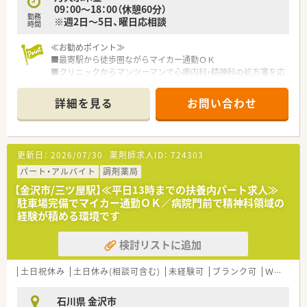
09：00～18：00（休憩60分）
勤務
※週2日～5日、曜日応相談
時間
≪お勧めポイント≫
■最寄駅から徒歩圏ながらマイカー通勤ＯＫ
■クリニックからマンツーマンで心療内科・精神科の処方箋を応
需
■外来以外に在宅医療にも対応しています
詳細を見る
お問い合わせ
≪こんな薬局です≫
■石川県内に3店舗展開している地域密着型の調剤薬局です。
■希少な金沢市内でのパート薬剤師様の募集です！
更新日：
2026/07/30
薬剤師求人ID：
724303
■今後の出店計画もあり、在宅件数も増えているため増員の募集
となります
パート・アルバイト
調剤薬局
■代表は元々チェーン店でエリアマネージャーや責任者をされ
【金沢市/三ツ屋駅】≪平日13時までの扶養内パート求人≫
ており、現場のこともよく理解されております。現場の意見も積
駐車場完備でマイカー通勤ＯＫ／病院門前で精神科領域の
極的に取り入れながら、運営されております。
経験が積める環境です
■時間・曜日は相談可能！ご家庭を優先しながらご勤務したい方
にオススメです！
検討リストに追加
土日祝休み
土日休み(相談可含む)
未経験可
ブランク可
Ｗワーク可
石川県 金沢市