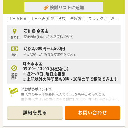
検討リストに追加
土日祝休み
土日休み(相談可含む)
未経験可
ブランク可
Ｗワーク可
石川県 金沢市
東金沢駅 (IRいしかわ鉄道株式会社)
勤務地
時給2,000円～2,500円
※ご経験・ご年齢等を考慮のうえ決定
給与
月火水木金
09：00～13：00（休憩なし）
※週2～3日、曜日応相談
勤務
時間
※上記以外の時間帯も9時～18時の間で相談できます
≪お勧めポイント≫
■人気の午前中扶養内求人です！しかも平日のみでＯＫ
■外来は内科系の中心に面で対応しており、在宅医療にも注力し
ているため幅広い経験を積むことができます
■住宅街の中にあり、地域に密着した店舗づくりをしています
詳細を見る
お問い合わせ
≪こんな薬局です≫
■石川県内に3店舗展開している地域密着型の調剤薬局です。