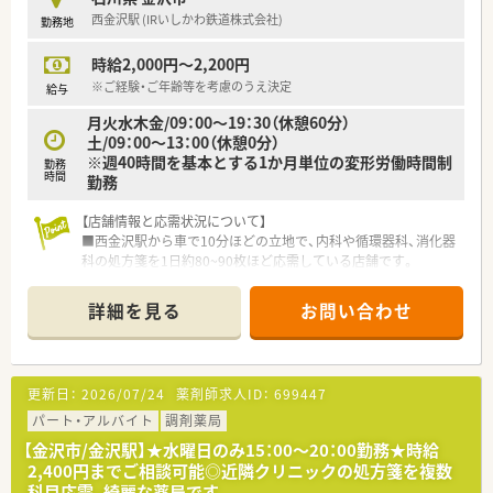
西金沢駅 (IRいしかわ鉄道株式会社)
勤務地
【職場環境と雰囲気】
■門前の医師との関係性が非常に良好であり、疑義照会などもス
時給2,000円～2,200円
ムーズに行えるためストレスなく業務に集中できる環境です。
■幅広い年代のスタッフが活躍しており、お互いに協力し合いな
※ご経験・ご年齢等を考慮のうえ決定
給与
がら和やかな雰囲気の中で日々の業務に取り組んでいます。
月火水木金/09：00～19：30（休憩60分）
■清潔感のある広々とした調剤室が完備されており、動線も良く
土/09：00～13：00（休憩0分）
快適な空間で効率的に調剤業務を進めることが可能です。
※週40時間を基本とする1か月単位の変形労働時間制
勤務
時間
勤務
【こんな方にオススメ】
■年間休日が120日以上確保された環境で、心にゆとりを持ちな
【店舗情報と応需状況について】
がら自分らしいペースで仕事に取り組みたい方に最適な職場で
■西金沢駅から車で10分ほどの立地で、内科や循環器科、消化器
す。
科の処方箋を1日約80~90枚ほど応需している店舗です。
■管理薬剤師としてキャリアアップを図りたい方や、経営に近い
■皮膚科をメインに月間2000枚以上の処方箋を扱っており、薬
ポジションで薬局運営の醍醐味を味わいたい方に強くお勧めし
剤師2名から3名と事務2名の体制で運営しています。
ます。
詳細を見る
お問い合わせ
■近隣のクリニックから幅広い科目の処方箋を受け付けており、
■新しくて綺麗な職場で働きたい方や、内科を中心とした落ち着
地域の健康を支える重要な役割を担っている職場です。
いた応需環境で、患者様とじっくり向き合いたい方に最適です。
【職場環境と雰囲気】
更新日：
2026/07/24
薬剤師求人ID：
699447
■2020年に開局したばかりの非常に綺麗な店舗で、最新の設備
が整った明るく清潔感のある環境で気持ち良く働けます。
パート・アルバイト
調剤薬局
■スタッフ同士の仲が良く中途入社の方でもすぐに馴染める温
【金沢市/金沢駅】★水曜日のみ15：00～20：00勤務★時給
かい職場環境が魅力です。
2,400円までご相談可能◎近隣クリニックの処方箋を複数
■無理のない人員配置を行っているため、一人ひとりの業務負担
科目応需、綺麗な薬局です