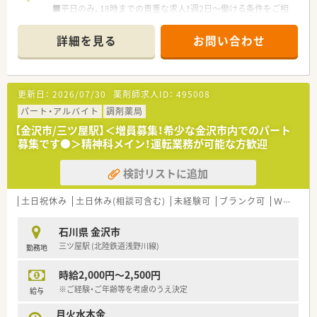
■平日のみ、18時までの貴重な求人！週2日～働ける条件をご相
談ください
■住宅街の中にあり、地域に密着した店舗づくりをしています
詳細を見る
お問い合わせ
≪こんな薬局です≫
■石川県内に3店舗展開している地域密着型の調剤薬局です。
■希少な金沢市内でのパート薬剤師様の募集です！
更新日：
2026/07/30
薬剤師求人ID：
495008
■今後の出店計画もあり、在宅件数も増えているため増員の募集
となります
パート・アルバイト
調剤薬局
■代表は元々チェーン店でエリアマネージャーや責任者をされ
【金沢市/三ツ屋駅】＜増員募集！希少な金沢市内でのパート
ており、現場のこともよく理解されております。現場の意見も積
募集です●＞精神科メイン！運転業務が可能な方歓迎
極的に取り入れながら、運営されております。
■時間・曜日は相談可能！ご家庭を優先しながらご勤務したい方
検討リストに追加
にオススメです！
土日祝休み
土日休み(相談可含む)
未経験可
ブランク可
Ｗワーク可
石川県 金沢市
三ツ屋駅 (北陸鉄道浅野川線)
勤務地
時給2,000円～2,500円
※ご経験・ご年齢等を考慮のうえ決定
給与
月火水木金