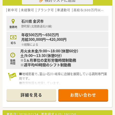
■日曜祝日に加えてシフトでのお休みがあり、年間休日は114日
と充実しています。
新卒可
未経験可
ブランク可
車通勤可
高給与(600万円以上)
住宅
■残業時間は月平均10時間程度と少なく、プライベートを大切
にしたい方にも最適です。
石川県 金沢市
■残業代は15分単位で支給されるため、働いた分だけしっかり
野町駅 (北陸鉄道石川線)
勤務地
と給与に反映されます。
年収500万円～650万円
月給300,000円～420,000円
給与
※経験による
月火水木金/9:00～18:00（休憩60分）
土/9:00～13:30（休憩0分）
※1ヵ月単位の変形労働時間制勤務
勤務
時間
※週平均40時間のシフト制勤務
■地域密着で、富山・石川・岐阜に店舗を展開している調剤専門薬
局です。
■教育制度も充実しています。
詳細を見る
お問い合わせ
更新日：
2026/07/24
薬剤師求人ID：
191750