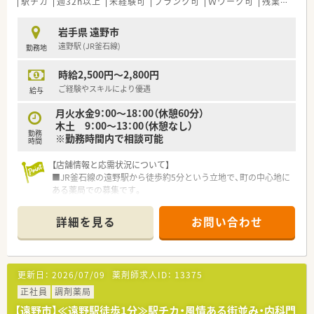
駅チカ
週32h以上
未経験可
ブランク可
Ｗワーク可
残業なし(ほぼなし含む)
岩手県 遠野市
遠野駅 (JR釜石線)
勤務地
時給2,500円～2,800円
ご経験やスキルにより優遇
給与
月火水金9：00～18：00（休憩60分）
木土 9：00～13：00（休憩なし）
勤務
※勤務時間内で相談可能
時間
【店舗情報と応需状況について】
■JR釜石線の遠野駅から徒歩約5分という立地で、町の中心地に
ある薬局での募集です。
■主な応需科目は内科と消化器科であり、1日に平均して85枚ほ
どの処方箋に対応しています。
詳細を見る
お問い合わせ
■現在は薬剤師2名と医療事務スタッフ2名の体制で、地域医療
への貢献を目指しています。
【法人特徴について】
更新日：
2026/07/09
薬剤師求人ID：
13375
■岩手県内に2店舗の調剤薬局を運営しており、地域に根差した
医療サービスを提供しています。
正社員
調剤薬局
■母体は大手医薬品卸業の会社であるため、非常に安定した経営
【遠野市】≪遠野駅徒歩1分≫駅チカ・風情ある街並み・内科門