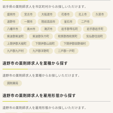
≪ 企業の詳細 ≫
岩手県の薬剤師求人を市区町村からお探しいただけます。
■岩手県に本社を構える地場チェーン薬局です！
新規出店も継続しており、県内には20店舗以上ございます。
盛岡市
宮古市
大船渡市
花巻市
北上市
久慈市
平均年齢は37歳と比較的若く、懐が深い社員が多く在籍してい
ます。
遠野市
一関市
陸前高田市
釜石市
二戸市
薬局は、クリニック門前から病院門前などに出店しているため、
八幡平市
奥州市
滝沢市
岩手郡雫石町
岩手郡岩手町
どんな経験を積みたいかによって選ぶことも可能です！
紫波郡紫波町
紫波郡矢巾町
和賀郡西和賀町
気仙郡住田町
≪ 薬局紹介 ≫
■総合科目を応需しております。
上閉伊郡大槌町
下閉伊郡山田町
下閉伊郡田野畑村
門前が県立病院になりますが、近隣にも整形外科クリニックがあ
九戸郡九戸村
九戸郡洋野町
二戸郡一戸町
り、近隣各地の処方箋を応需しています。
■座り投薬を導入しているため、患者様と目線を合わせてじっく
り向き合うことができます。
遠野市の薬剤師求人を業種から探す
■店内は広くて明るく、清潔感があり気持ちよく就業できる環境
です。
松倉駅から徒歩で20分、お車でも通勤が可能なため、通勤手段に
遠野市の薬剤師求人を業種からお探しいただけます。
は困らない立地にございます。
調剤薬局
≪ こんな方を歓迎いたします！ ≫
■病院門前で専門性を高めて就業したい方
遠野市の薬剤師求人を雇用形態から探す
■頼れる存在（エリアマネージャー）がいる環境でスキルアップ
を図っていきたい方
遠野市の薬剤師求人を雇用形態からお探しいただけます。