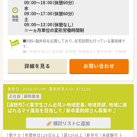
09：00～18：00（休憩60分）
地域密着のかかりつけ薬局として事業展開をしてきました。
水
多くの顧客の心を掴み、北東北ナンバーワンの薬局として成長を
09：00～17：00（休憩60分）
続けています。
勤務
土
また、医療や介護現場との連携により、調剤の必要性をあらため
時間
09：00～13：00（休憩なし）
て知ってもらう在宅訪問管理業務なども積極的におこなってい
※一ヵ月単位の変形労働時間制
ます。
■内科・脳外科を応需しており、在宅訪問も行っている薬局様で
す。
■山形県を中心に岩手県、秋田県、宮城県など東北各地に店舗展
開をしています。
■残業も少ないことや、1時間単位の時間有給制度や子育て支援
詳細を見る
お問い合わせ
制度もあるため、子育て世帯の薬剤師さんも安心して働くことが
出来る環境です。
■新人・若手向けの研修は勿論、管理職のステップアップのため
の研修やe-Learningの受講割引制度など、教育制度も充実して
更新日：
2026/07/09
薬剤師求人ID：
473226
います。
正社員
調剤薬局
【遠野市】≪薬学生さん必見≫地域密着、地域貢献、地域に選
ばれるマイ薬局を目指して / 新卒薬剤師さん募集中♪
検討リストに追加
駅チカ
年間休日120日以上
週32h以上
新卒可
未経験可
ブラン