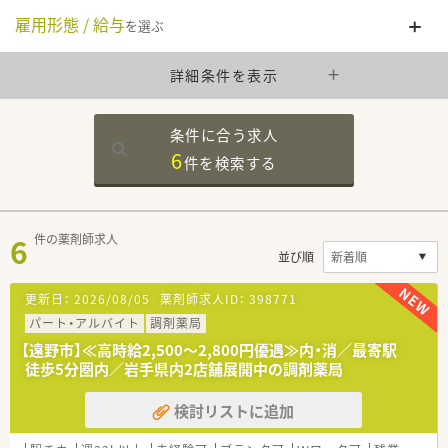
雇用形態 / 給与
を選ぶ
詳細条件を表示
条件に合う求人
6
件を
検索する
6
件の薬剤師求人
並び順
更新日：
2026/08/05
薬剤師求人ID：
398771
パート・アルバイト
調剤薬局
【遠野市】≪高時給2,500～2,800円優遇≫内・消／最寄駅
徒歩5分圏内／岩手県内2店舗展開中の調剤薬局
検討リストに追加