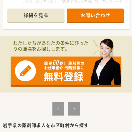
ノルマは設けていなく、ご自身で決めた目標に対してのフィード
バラだったり、飲み忘れ、飲み違いがある方には、飲むタイミン
バックを定期面談で実施しその達成具合を評価しております。
グ毎に袋にまとめる一包化調剤も実施しています。
『こうなっていたい』という想いを大切にし、立てた目標を達成
■店内は広くて明るく、清潔感があり気持ちよく就業できる環境
詳細を見る
お問い合わせ
するにはどうしたらいいかを、一緒に考えサポートしています。
です。
遠野駅から徒歩で6分、お車でも通勤が可能なため、通勤手段に
■社長をはじめ、懐が深い社員が多いです
は困らない立地にございます。
『3年先の人事』を見据えており、3年後はどうなっていたいかを
ライフプランなどを踏まえて希望を聞いております。
≪ こんな方を歓迎いたします！ ≫
わたしたちがあなたの条件にぴった
年2回の面談を通して、心境などを伺い、産休育休の相談はもち
■門前クリニックの前で専門性を高めて就業したい方
りの職場をお探しします。
ろんのこと、社員が長く、そして気持ちよく働けるような環境作
■頼れる存在（エリアマネージャー）がいる環境でスキルアップ
りをしています。
を図っていきたい方
また、誕生日には、社長が毎年手書きのバースデーカードと一緒
にプレゼントがあります♪
店舗数が増えている今でも、変わらず『社員を想う』行動を継続
されています。
■教育体制がしっかりしています
エリアマネージャーは、ほぼ新卒で入社しており、その際に泊ま
り込みで研修を受けており、しっかりと教育基盤がある同社で育
成されている方々です。
その方々の元で現場研修（OJT）をしていただきます。
学術大会や、様々なセミナーにも積極的に参加しており、定期的
にスキルアップできるようバックアップしています。
岩手県の薬剤師求人を市区町村から探す