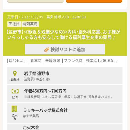
福利厚生やワークライフバランスに重点を置いており、【産前、
産後休業】、【育児休業】、【時短勤務】等の制度も多くの社員が利
用し自身のライフステージに合わせた働き方が実現できます。
更新日：
2026/07/09
薬剤師求人ID：
220693
また、新卒採用を積極的に行っている関係で、経験浅い方から豊
富な方までスキルに合わせた教育制度がございます。
正社員
調剤薬局
そして将来の薬剤師の育成で、独立支援制度も行っています。独
【遠野市】≪駅近＆残業少なめ≫内科・脳外科応需、お子様が
立後もしっかりフォローするのが同社の特徴です。
いらっしゃる方も安心して働ける福利厚生充実の薬局♪
＜ こんな薬局です！ ＞
検討リストに追加
内科クリニックが門前にあり、メインに応需しています。
遠野駅よりすぐそばで徒歩1，2分程度の立地にございます。
外観は、名称のとおり「民話のふるさと」である遠野に馴染むよ
週32h以上
新卒可
未経験可
ブランク可
残業なし(ほぼなし含む)
うな「昔ながらの家屋」をイメージした造りとなっております。
地域住民の方が多く利用されているため、地域交流が盛んな薬局
岩手県 遠野市
です♪
遠野駅 (JR釜石線)
勤務地
＜ こんな方はぜひ！ ＞
年収450万円～700万円
●コミュケーションを大事にでき、対応力を磨いていきたい方
●風情ある環境で働きたい方
※経験者例・スキル等考慮 年収には諸手当、賞与含まれます。
給与
●オンオフの切り替えよく働きたい方
ラッキーバッグ株式会社
・・・ 企業紹介 ・・・
法人
はやせ薬局
岩手県39店舗・青森県1店舗展開しております。
名
東北の調剤薬局初となるISO9001を認証取得している信頼ある
月火木金
企業です。