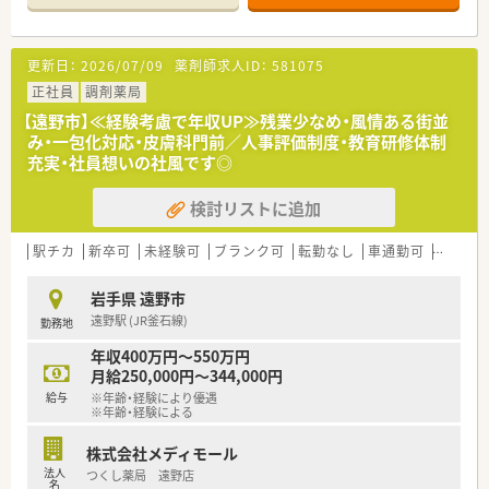
■教育制度は集合研修やEラーニングを活用しております。
更新日：
2026/07/09
薬剤師求人ID：
581075
正社員
調剤薬局
【遠野市】≪経験考慮で年収UP≫残業少なめ・風情ある街並
み・一包化対応・皮膚科門前／人事評価制度・教育研修体制
充実・社員想いの社風です◎
検討リストに追加
駅チカ
新卒可
未経験可
ブランク可
転勤なし
車通勤可
寮・借
岩手県 遠野市
遠野駅 (JR釜石線)
勤務地
年収400万円～550万円
月給250,000円～344,000円
給与
※年齢・経験により優遇
※年齢・経験による
株式会社メディモール
法人
つくし薬局 遠野店
名