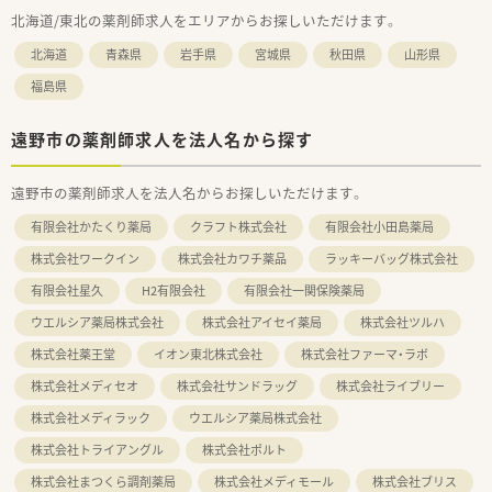
北海道/東北の薬剤師求人をエリアからお探しいただけます。
北海道
青森県
岩手県
宮城県
秋田県
山形県
福島県
遠野市の薬剤師求人を法人名から探す
遠野市の薬剤師求人を法人名からお探しいただけます。
有限会社かたくり薬局
クラフト株式会社
有限会社小田島薬局
株式会社ワークイン
株式会社カワチ薬品
ラッキーバッグ株式会社
有限会社星久
H2有限会社
有限会社一関保険薬局
ウエルシア薬局株式会社
株式会社アイセイ薬局
株式会社ツルハ
株式会社薬王堂
イオン東北株式会社
株式会社ファーマ・ラボ
株式会社メディセオ
株式会社サンドラッグ
株式会社ライブリー
株式会社メディラック
ウエルシア薬局株式会社
株式会社トライアングル
株式会社ポルト
株式会社まつくら調剤薬局
株式会社メディモール
株式会社ブリス