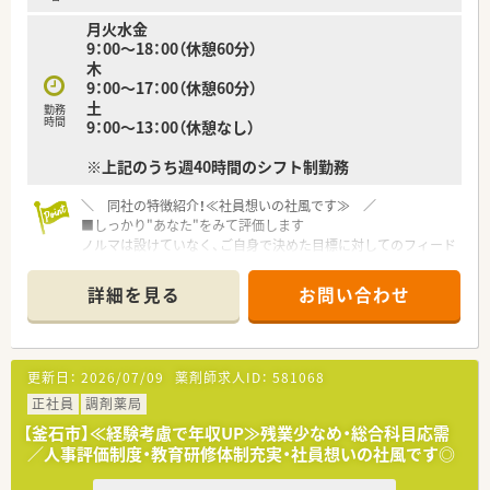
月火水金
9：00～18：00（休憩60分）
木
9：00～17：00（休憩60分）
土
勤務
時間
9：00～13：00（休憩なし）
※上記のうち週40時間のシフト制勤務
＼ 同社の特徴紹介！≪社員想いの社風です≫ ／
■しっかり"あなた"をみて評価します
ノルマは設けていなく、ご自身で決めた目標に対してのフィード
バックを定期面談で実施しその達成具合を評価しております。
『こうなっていたい』という想いを大切にし、立てた目標を達成
詳細を見る
お問い合わせ
するにはどうしたらいいかを、一緒に考えサポートしています。
■社長をはじめ、懐が深い社員が多いです
『3年先の人事』を見据えており、3年後はどうなっていたいかを
更新日：
2026/07/09
薬剤師求人ID：
581068
ライフプランなどを踏まえて希望を聞いております。
年2回の面談を通して、心境などを伺い、産休育休の相談はもち
正社員
調剤薬局
ろんのこと、社員が長く、そして気持ちよく働けるような環境作
【釜石市】≪経験考慮で年収UP≫残業少なめ・総合科目応需
りをしています。
／人事評価制度・教育研修体制充実・社員想いの社風です◎
また、誕生日には、社長が毎年手書きのバースデーカードと一緒
にプレゼントがあります♪