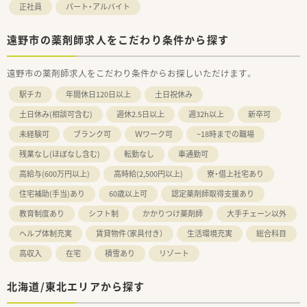
正社員
パート・アルバイト
遠野市の薬剤師求人をこだわり条件から探す
遠野市の薬剤師求人をこだわり条件からお探しいただけます。
駅チカ
年間休日120日以上
土日祝休み
土日休み(相談可含む)
週休2.5日以上
週32h以上
新卒可
未経験可
ブランク可
Ｗワーク可
~18時までの職場
残業なし(ほぼなし含む)
転勤なし
車通勤可
高給与(600万円以上)
高時給(2,500円以上)
寮・借上社宅あり
住宅補助(手当)あり
60歳以上可
認定薬剤師取得支援あり
教育制度あり
シフト制
かかりつけ薬剤師
大手チェーン以外
ヘルプ体制充実
賃貸物件（家具付き）
生活環境充実
総合科目
高収入
在宅
積雪あり
リゾート
北海道/東北エリアから探す