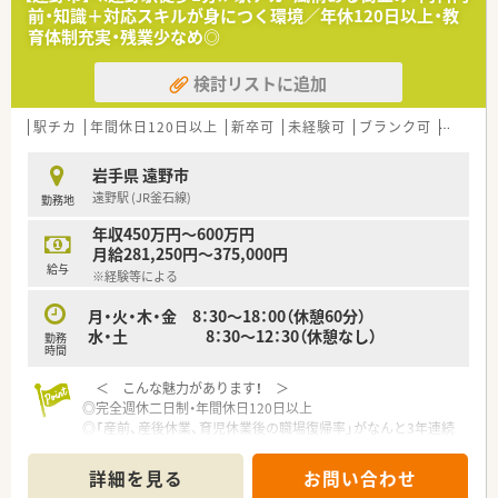
基盤を誇っています。
前・知識＋対応スキルが身につく環境／年休120日以上・教
■原則として異動がないため、腰を据えて長く働き続けたい方に
育体制充実・残業少なめ◎
最適な環境といえます。
検討リストに追加
【こんな方におすすめ】
■風通しの良い環境で、患者様や他の医療スタッフとの円滑なコ
ミュニケーションの中で働きたい方。
駅チカ
年間休日120日以上
新卒可
未経験可
ブランク可
残業なし
■増員での募集です。地域医療に貢献したい、あたたかい雰囲気
の店舗でゆったり働きたいと方。
岩手県 遠野市
■時給高めのパートで、仕事と私生活のメリハリをつけ、どちら
遠野駅 (JR釜石線)
勤務地
の時間も大切にしたいという方。
年収450万円～600万円
月給281,250円～375,000円
給与
※経験等による
月・火・木・金 8：30～18：00（休憩60分）
水・土 8：30～12：30（休憩なし）
勤務
時間
＜ こんな魅力があります！ ＞
◎完全週休二日制・年間休日120日以上
◎「産前、産後休業、育児休業後の職場復帰率」がなんと3年連続
100％達成中！
◎独立支援制度も実施・充実した教育制度有
詳細を見る
お問い合わせ
⇓