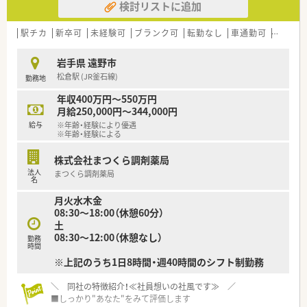
検討リストに追加
店舗数が増えている今でも、変わらず『社員を想う』行動を継続
されています。
駅チカ
新卒可
未経験可
ブランク可
転勤なし
車通勤可
寮・借
■教育体制がしっかりしています
エリアマネージャーは、ほぼ新卒で入社しており、その際に泊ま
岩手県 遠野市
り込みで研修を受けており、しっかりと教育基盤がある同社で育
松倉駅 (JR釜石線)
勤務地
成されている方々です。
その方々の元で現場研修（OJT）をしていただきます。
年収400万円～550万円
学術大会や、様々なセミナーにも積極的に参加しており、定期的
月給250,000円～344,000円
にスキルアップできるようバックアップしています。
給与
※年齢・経験により優遇
※年齢・経験による
≪ 企業の詳細 ≫
株式会社まつくら調剤薬局
■岩手県に本社を構える地場チェーン薬局です！
法人
まつくら調剤薬局
新規出店も継続しており、県内には20店舗以上ございます。
名
平均年齢は37歳と比較的若く、懐が深い社員が多く在籍してい
月火水木金
ます。
08:30～18:00（休憩60分）
薬局は、クリニック門前から病院門前などに出店しているため、
土
どんな経験を積みたいかによって選ぶことも可能です！
08:30～12:00（休憩なし）
勤務
時間
≪ 薬局紹介 ≫
※上記のうち1日8時間・週40時間のシフト制勤務
■皮膚科をメインに応需しており、一包化にも対応しています。
門前が皮膚科の医療機関になりますが、近隣にも内科クリニック
＼ 同社の特徴紹介！≪社員想いの社風です≫ ／
があり、近隣各地の処方箋を応需しています。
■しっかり"あなた"をみて評価します
また、同薬局では円盤を導入しており、残っている薬の数がバラ