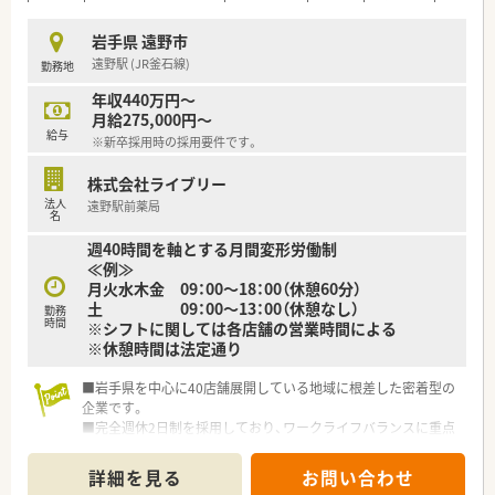
岩手県 遠野市
遠野駅 (JR釜石線)
勤務地
年収440万円～
月給275,000円～
給与
※新卒採用時の採用要件です。
株式会社ライブリー
法人
遠野駅前薬局
名
週40時間を軸とする月間変形労働制
≪例≫
月火水木金 09：00～18：00（休憩60分）
土 09：00～13：00（休憩なし）
勤務
時間
※シフトに関しては各店舗の営業時間による
※休憩時間は法定通り
■岩手県を中心に40店舗展開している地域に根差した密着型の
企業です。
■完全週休2日制を採用しており、ワークライフバランスに重点
を置いている企業です。
■新卒採用も積極的に行っており、若手も活躍できる環境は整っ
詳細を見る
お問い合わせ
ております。