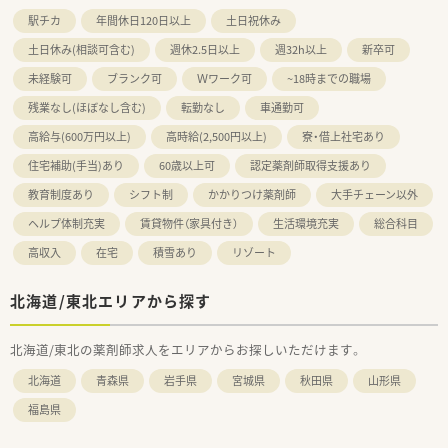
駅チカ
年間休日120日以上
土日祝休み
土日休み(相談可含む)
週休2.5日以上
週32h以上
新卒可
未経験可
ブランク可
Ｗワーク可
~18時までの職場
残業なし(ほぼなし含む)
転勤なし
車通勤可
高給与(600万円以上)
高時給(2,500円以上)
寮・借上社宅あり
住宅補助(手当)あり
60歳以上可
認定薬剤師取得支援あり
教育制度あり
シフト制
かかりつけ薬剤師
大手チェーン以外
ヘルプ体制充実
賃貸物件（家具付き）
生活環境充実
総合科目
高収入
在宅
積雪あり
リゾート
北海道/東北エリアから探す
北海道/東北の薬剤師求人をエリアからお探しいただけます。
北海道
青森県
岩手県
宮城県
秋田県
山形県
福島県