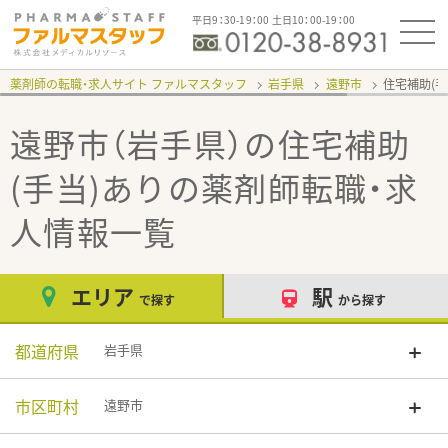
平日9：30-19：00 土日10：00-19：00
薬剤師の転職・求人サイト ファルマスタッフ
岩手県
遠野市
住宅補助(手
遠野市（岩手県）の住宅補助
(手当)あり
の薬剤師転職・求
人情報一覧
エリア
駅
で探す
から探す
都道府県
岩手県
市区町村
遠野市