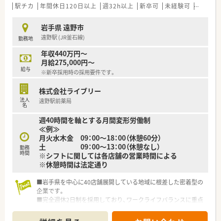
駅チカ
年間休日120日以上
週32h以上
新卒可
未経験可
ブラン
岩手県 遠野市
遠野駅 (JR釜石線)
勤務地
年収440万円～
月給275,000円～
給与
※新卒採用時の採用要件です。
株式会社ライブリー
法人
遠野駅前薬局
名
週40時間を軸とする月間変形労働制
≪例≫
月火水木金 09：00～18：00（休憩60分）
土 09：00～13：00（休憩なし）
勤務
時間
※シフトに関しては各店舗の営業時間による
※休憩時間は法定通り
■岩手県を中心に40店舗展開している地域に根差した密着型の
企業です。
■完全週休2日制を採用しており、ワークライフバランスに重点
を置いている企業です。
■新卒採用も積極的に行っており、若手も活躍できる環境は整っ