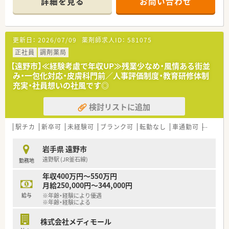
詳細を見る
お問い合わせ
ております。
■教育制度は集合研修やEラーニングを活用しております。
更新日：
2026/07/09
薬剤師求人ID：
581075
正社員
調剤薬局
【遠野市】≪経験考慮で年収UP≫残業少なめ・風情ある街並
み・一包化対応・皮膚科門前／人事評価制度・教育研修体制
充実・社員想いの社風です◎
検討リストに追加
駅チカ
新卒可
未経験可
ブランク可
転勤なし
車通勤可
寮・借
岩手県 遠野市
遠野駅 (JR釜石線)
勤務地
年収400万円～550万円
月給250,000円～344,000円
給与
※年齢・経験により優遇
※年齢・経験による
株式会社メディモール