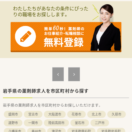
・しっかりお休みを1日獲得できる環境で、オンオフ切り替えよ
社内体制整えていますので、ワークライフバランスを大事にでき
わたしたちがあなたの条件にぴった
く働きたい方
る環境づくりをしています。
りの職場をお探しします。
・今後のキャリアアップを考えており、会社としてバックアップ
■社員を大事にしている会社です。風通し良く、相談しやすい環
が整っている環境で働きたい方
境づくりを心掛けており、定着率の良い会社です。
≪薬局紹介≫
■JR遠野駅から徒歩5分ほどの立地で、お車での通勤も可能なた
め、通勤には困らないです。
■内科・消化器科メインで処方箋応需しており、薬の品目数も多
く、やりがいのある職場です。
■ご高齢の方のご利用も多く、会話を大事にしながら業務出来る
方だとご活躍いただける環境です！
岩手県の薬剤師求人を市区町村から探す
岩手県の薬剤師求人を市区町村からお探しいただけます。
盛岡市
宮古市
大船渡市
花巻市
北上市
久慈市
遠野市
一関市
陸前高田市
釜石市
二戸市
八幡平市
奥州市
滝沢市
岩手郡雫石町
岩手郡岩手町