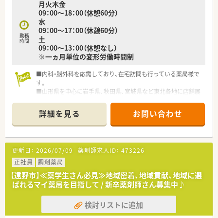
月火木金
企業です。
09：00～18：00（休憩60分）
地域密着のかかりつけ薬局として事業展開をしてきました。
水
多くの顧客の心を掴み、北東北ナンバーワンの薬局として成長を
09：00～17：00（休憩60分）
続けています。
勤務
土
また、医療や介護現場との連携により、調剤の必要性をあらため
時間
09：00～13：00（休憩なし）
て知ってもらう在宅訪問管理業務なども積極的におこなってい
※一ヵ月単位の変形労働時間制
ます。
■内科・脳外科を応需しており、在宅訪問も行っている薬局様で
す。
■山形県を中心に岩手県、秋田県、宮城県など東北各地に店舗展
開をしています。
■残業も少ないことや、1時間単位の時間有給制度や子育て支援
詳細を見る
お問い合わせ
制度もあるため、子育て世帯の薬剤師さんも安心して働くことが
出来る環境です。
■新人・若手向けの研修は勿論、管理職のステップアップのため
の研修やe-Learningの受講割引制度など、教育制度も充実して
更新日：
2026/07/09
薬剤師求人ID：
473226
います。
正社員
調剤薬局
【遠野市】≪薬学生さん必見≫地域密着、地域貢献、地域に選
ばれるマイ薬局を目指して / 新卒薬剤師さん募集中♪
検討リストに追加