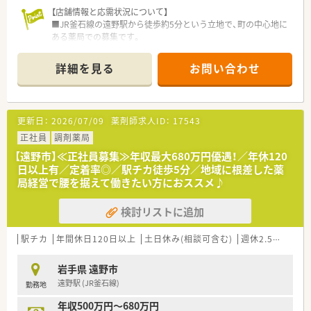
【店舗情報と応需状況について】
■JR釜石線の遠野駅から徒歩約5分という立地で、町の中心地に
ある薬局での募集です。
■主な応需科目は内科と消化器科であり、1日に平均して85枚ほ
どの処方箋に対応しています。
詳細を見る
お問い合わせ
■現在は薬剤師2名と医療事務スタッフ2名の体制で、地域医療
への貢献を目指しています。
【法人特徴について】
更新日：
2026/07/09
薬剤師求人ID：
17543
■岩手県内に2店舗の調剤薬局を運営しており、地域に根差した
医療サービスを提供しています。
正社員
調剤薬局
■母体は大手医薬品卸業の会社であるため、非常に安定した経営
【遠野市】≪正社員募集≫年収最大680万円優遇！／年休120
基盤を誇っています。
日以上有／定着率◎／駅チカ徒歩5分／地域に根差した薬
■原則として異動がないため、腰を据えて長く働き続けたい方に
局経営で腰を据えて働きたい方におススメ♪
最適な環境といえます。
検討リストに追加
【こんな方におすすめ】
■風通しの良い環境で、患者様や他の医療スタッフとの円滑なコ
ミュニケーションの中で働きたい方。
駅チカ
年間休日120日以上
土日休み(相談可含む)
週休2.5日以上
■増員での募集です。地域医療に貢献したい、あたたかい雰囲気
の店舗でゆったり働きたいと方。
岩手県 遠野市
■時給高めのパートで、仕事と私生活のメリハリをつけ、どちら
遠野駅 (JR釜石線)
勤務地
の時間も大切にしたいという方。
年収500万円～680万円