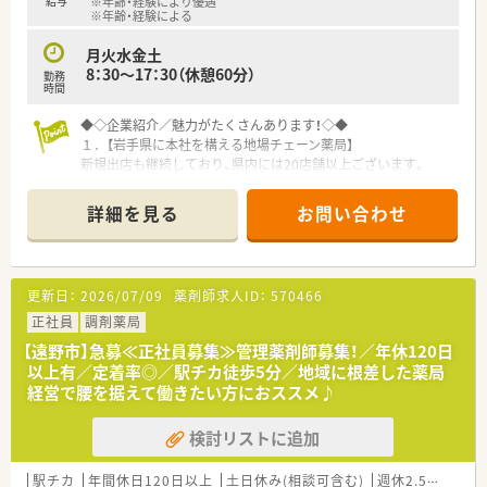
給与
※年齢・経験により優遇
※年齢・経験による
≪ 企業の詳細 ≫
■岩手県に本社を構える地場チェーン薬局です！
月火水金土
新規出店も継続しており、県内には20店舗以上ございます。
8：30～17：30（休憩60分）
勤務
平均年齢は37歳と比較的若く、懐が深い社員が多く在籍してい
時間
ます。
◆◇企業紹介／魅力がたくさんあります！◇◆
薬局は、クリニック門前から病院門前などに出店しているため、
１．【岩手県に本社を構える地場チェーン薬局】
どんな経験を積みたいかによって選ぶことも可能です！
新規出店も継続しており、県内には20店舗以上ございます。
平均年齢は37歳と比較的若く、懐が深い社員が多く在籍してい
≪ 薬局紹介 ≫
ます。
■総合科目を応需しております。
詳細を見る
お問い合わせ
薬局は、クリニック門前から病院門前などに出店しているため、
門前が県立病院になりますが、近隣にも整形外科クリニックがあ
どんな経験を積みたいかによって選ぶことも可能です！
り、近隣各地の処方箋を応需しています。
■座り投薬を導入しているため、患者様と目線を合わせてじっく
２．【社長をはじめ、懐が深い社員が多いです】
り向き合うことができます。
更新日：
2026/07/09
薬剤師求人ID：
570466
『3年先の人事』を見据えており、3年後はどうなっていたいかを
■店内は広くて明るく、清潔感があり気持ちよく就業できる環境
ライフプランなどを踏まえて希望を聞いております。
正社員
です。
調剤薬局
年2回の面談を通して、心境などを伺い、産休育休の相談はもち
松倉駅から徒歩で20分、お車でも通勤が可能なため、通勤手段に
【遠野市】急募≪正社員募集≫管理薬剤師募集！／年休120日
ろんのこと、社員が長く、そして気持ちよく働けるような環境作
は困らない立地にございます。
以上有／定着率◎／駅チカ徒歩5分／地域に根差した薬局
りをしています。
経営で腰を据えて働きたい方におススメ♪
また、誕生日には、社長が毎年手書きのバースデーカードと一緒
≪ こんな方を歓迎いたします！ ≫
にプレゼントがあります♪
■病院門前で専門性を高めて就業したい方
検討リストに追加
店舗数が増えている今でも、変わらず『社員を想う』行動を継続
■頼れる存在（エリアマネージャー）がいる環境でスキルアップ
されています。
を図っていきたい方
駅チカ
年間休日120日以上
土日休み(相談可含む)
週休2.5日以上