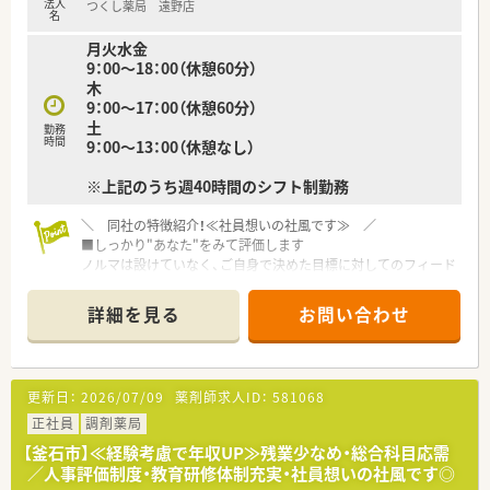
法人
つくし薬局 遠野店
名
月火水金
9：00～18：00（休憩60分）
木
9：00～17：00（休憩60分）
土
勤務
時間
9：00～13：00（休憩なし）
※上記のうち週40時間のシフト制勤務
＼ 同社の特徴紹介！≪社員想いの社風です≫ ／
■しっかり"あなた"をみて評価します
ノルマは設けていなく、ご自身で決めた目標に対してのフィード
バックを定期面談で実施しその達成具合を評価しております。
『こうなっていたい』という想いを大切にし、立てた目標を達成
詳細を見る
お問い合わせ
するにはどうしたらいいかを、一緒に考えサポートしています。
■社長をはじめ、懐が深い社員が多いです
『3年先の人事』を見据えており、3年後はどうなっていたいかを
更新日：
2026/07/09
薬剤師求人ID：
581068
ライフプランなどを踏まえて希望を聞いております。
年2回の面談を通して、心境などを伺い、産休育休の相談はもち
正社員
調剤薬局
ろんのこと、社員が長く、そして気持ちよく働けるような環境作
【釜石市】≪経験考慮で年収UP≫残業少なめ・総合科目応需
りをしています。
／人事評価制度・教育研修体制充実・社員想いの社風です◎
また、誕生日には、社長が毎年手書きのバースデーカードと一緒