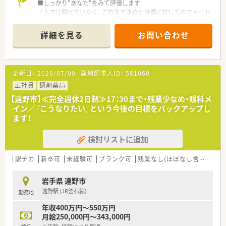
■しっかり"あなた"をみて評価します
また、同薬局では円盤を導入しており、残っている薬の数がバラ
ノルマは設けていなく、ご自身で決めた目標に対してのフィード
バラだったり、飲み忘れ、飲み違いがある方には、飲むタイミン
バックを定期面談で実施しその達成具合を評価しております。
グ毎に袋にまとめる一包化調剤も実施しています。
『こうなっていたい』という想いを大切にし、立てた目標を達成
■店内は広くて明るく、清潔感があり気持ちよく就業できる環境
詳細を見る
お問い合わせ
するにはどうしたらいいかを、一緒に考えサポートしています。
です。
遠野駅から徒歩で6分、お車でも通勤が可能なため、通勤手段に
■社長をはじめ、懐が深い社員が多いです
は困らない立地にございます。
『3年先の人事』を見据えており、3年後はどうなっていたいかを
更新日：
2026/07/09
薬剤師求人ID：
581060
ライフプランなどを踏まえて希望を聞いております。
≪ こんな方を歓迎いたします！ ≫
年2回の面談を通して、心境などを伺い、産休育休の相談はもち
正社員
調剤薬局
■門前クリニックの前で専門性を高めて就業したい方
ろんのこと、社員が長く、そして気持ちよく働けるような環境作
■頼れる存在（エリアマネージャー）がいる環境でスキルアップ
【遠野市】≪完全週休2日制≫17：30まで・残業少なめ・眼科メ
りをしています。
を図っていきたい方
イン／『こうなりたい』という今後の目標をバックアップし
また、誕生日には、社長が毎年手書きのバースデーカードと一緒
ます！
にプレゼントがあります♪
店舗数が増えている今でも、変わらず『社員を想う』行動を継続
検討リストに追加
されています。
■教育体制がしっかりしています
駅チカ
新卒可
未経験可
ブランク可
残業なし(ほぼなし含む)
車
エリアマネージャーは、ほぼ新卒で入社しており、その際に泊ま
り込みで研修を受けており、しっかりと教育基盤がある同社で育
岩手県 遠野市
成されている方々です。
遠野駅 (JR釜石線)
勤務地
その方々の元で現場研修（OJT）をしていただきます。
学術大会や、様々なセミナーにも積極的に参加しており、定期的
年収400万円～550万円
にスキルアップできるようバックアップしています。
月給250,000円～343,000円