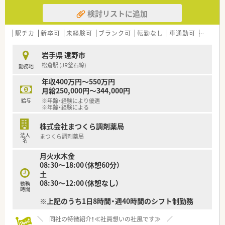
にプレゼントがあります♪
検討リストに追加
店舗数が増えている今でも、変わらず『社員を想う』行動を継続
されています。
駅チカ
新卒可
未経験可
ブランク可
転勤なし
車通勤可
寮・借
■教育体制がしっかりしています
エリアマネージャーは、ほぼ新卒で入社しており、その際に泊ま
岩手県 遠野市
り込みで研修を受けており、しっかりと教育基盤がある同社で育
松倉駅 (JR釜石線)
勤務地
成されている方々です。
その方々の元で現場研修（OJT）をしていただきます。
年収400万円～550万円
学術大会や、様々なセミナーにも積極的に参加しており、定期的
月給250,000円～344,000円
にスキルアップできるようバックアップしています。
給与
※年齢・経験により優遇
※年齢・経験による
≪ 企業の詳細 ≫
株式会社まつくら調剤薬局
■岩手県に本社を構える地場チェーン薬局です！
法人
まつくら調剤薬局
新規出店も継続しており、県内には20店舗以上ございます。
名
平均年齢は37歳と比較的若く、懐が深い社員が多く在籍してい
月火水木金
ます。
08:30～18:00（休憩60分）
薬局は、クリニック門前から病院門前などに出店しているため、
土
どんな経験を積みたいかによって選ぶことも可能です！
08:30～12:00（休憩なし）
勤務
時間
≪ 薬局紹介 ≫
※上記のうち1日8時間・週40時間のシフト制勤務
■皮膚科をメインに応需しており、一包化にも対応しています。
門前が皮膚科の医療機関になりますが、近隣にも内科クリニック
＼ 同社の特徴紹介！≪社員想いの社風です≫ ／
があり、近隣各地の処方箋を応需しています。