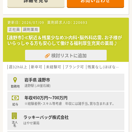
詳細を見る
お問い合わせ
⇓
福利厚生やワークライフバランスに重点を置いており、【産前、
産後休業】、【育児休業】、【時短勤務】等の制度も多くの社員が利
用し自身のライフステージに合わせた働き方が実現できます。
更新日：
2026/07/09
薬剤師求人ID：
220693
また、新卒採用を積極的に行っている関係で、経験浅い方から豊
富な方までスキルに合わせた教育制度がございます。
正社員
調剤薬局
そして将来の薬剤師の育成で、独立支援制度も行っています。独
【遠野市】≪駅近＆残業少なめ≫内科・脳外科応需、お子様が
立後もしっかりフォローするのが同社の特徴です。
いらっしゃる方も安心して働ける福利厚生充実の薬局♪
＜ こんな薬局です！ ＞
検討リストに追加
内科クリニックが門前にあり、メインに応需しています。
遠野駅よりすぐそばで徒歩1，2分程度の立地にございます。
外観は、名称のとおり「民話のふるさと」である遠野に馴染むよ
週32h以上
新卒可
未経験可
ブランク可
残業なし(ほぼなし含む)
うな「昔ながらの家屋」をイメージした造りとなっております。
地域住民の方が多く利用されているため、地域交流が盛んな薬局
岩手県 遠野市
です♪
遠野駅 (JR釜石線)
勤務地
＜ こんな方はぜひ！ ＞
年収450万円～700万円
●コミュケーションを大事にでき、対応力を磨いていきたい方
●風情ある環境で働きたい方
※経験者例・スキル等考慮 年収には諸手当、賞与含まれます。
給与
●オンオフの切り替えよく働きたい方
ラッキーバッグ株式会社
・・・ 企業紹介 ・・・
法人
はやせ薬局
岩手県39店舗・青森県1店舗展開しております。
名
東北の調剤薬局初となるISO9001を認証取得している信頼ある