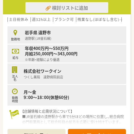
検討リストに追加
土日祝休み
週32h以上
ブランク可
残業なし(ほぼなし含む)
転勤
岩手県 遠野市
遠野駅 (JR釜石線)
勤務地
年収400万円～550万円
月給250,000円～343,000円
給与
※年齢・経験により優遇
株式会社ワークイン
法人
つくし薬局 遠野病院前店
名
月～金
9：00～18：00(休憩60分)
勤務
時間
【店舗情報と応需状況について】
■JR釜石線の遠野駅から車で5分ほどの場所に位置し、総合病院
の門前薬局として総合科目の処方を広範に受け付けています。
■1日あたりの処方箋枚数は80枚から90枚ほどで、病院からの総
合科目と整形外科の処方がそれぞれ半分ずつの割合です。