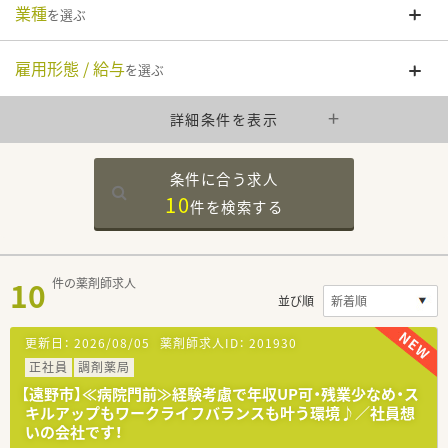
業種
を選ぶ
雇用形態 / 給与
を選ぶ
詳細条件を表示
条件に合う求人
10
件を
検索する
10
件の薬剤師求人
並び順
更新日：
2026/08/05
薬剤師求人ID：
201930
正社員
調剤薬局
【遠野市】≪病院門前≫経験考慮で年収UP可・残業少なめ・ス
キルアップもワークライフバランスも叶う環境♪／社員想
いの会社です！