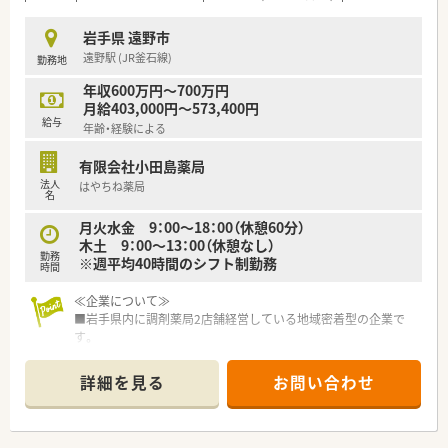
３．【しっかり"あなた"をみて評価します】
ノルマは設けていなく、自身で決めた目標に対してのフィードバ
岩手県 遠野市
ックを定期面談で実施しその達成具合を評価しております。
遠野駅 (JR釜石線)
勤務地
『こうなっていたい』という想いを大切にし、立てた目標を達成
するにはどうしたらいいかを、一緒に考えサポートしています。
年収600万円～700万円
月給403,000円～573,400円
４．【教育体制が整っている環境】
給与
年齢・経験による
エリアマネージャーは、ほぼ新卒で入社しており、その際に泊ま
り込みで研修を受けており、しっかりと教育基盤がある同社で育
有限会社小田島薬局
成されている方々です。
法人
はやちね薬局
その方々の元で現場研修（OJT）をしていただきます。
名
学術大会や、様々なセミナーにも積極的に参加しており、定期的
にスキルアップできるようバックアップしています。
月火水金 9：00～18：00（休憩60分）
木土 9：00～13：00（休憩なし）
勤務
※週平均40時間のシフト制勤務
時間
◆◇薬局について◇◆
木・日が定休日であるため、完全週休2日制が叶います！
≪企業について≫
遠野駅が最寄りで徒歩10分圏内の立地にあります。
■岩手県内に調剤薬局2店舗経営している地域密着型の企業で
もちろんお車での通勤も可能ですので、公共交通機関でもお車で
す。
もお好きな手段で通勤いただけます。
■患者様のニーズに合わせて在宅医療も実施しています。患者
眼科クリニックが門前のため、メインで応需しています。
様との会話を大事にしており、服薬指導の時間を大事にしている
詳細を見る
お問い合わせ
処方箋枚数は1日40枚前後であり、処方内容も安定しているため
薬局です。
無理なく働ける環境です！
■母体が医薬品卸業の会社で、安定感のある経営をされていて安
心。異動も無く腰を据えて働ける環境です。
◆◇こんな方にオススメ◇◆
■残業は月5時間程度でほぼ無し！