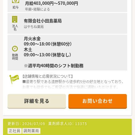
月給403,000円～570,000円
給与
年齢・経験による
有限会社小田島薬局
法人
はやちね薬局
名
月火水金
09:00～18:00（休憩60分）
木土
09:00～13:00（休憩なし）
勤務
時間
※週平均40時間のシフト制勤務
【店舗情報と応需状況について】
■最寄り駅である遠野駅から徒歩約5分の好立地となっており、
お車でも徒歩でもご希望の方法で快適に通勤いただけます。
■主に内科と消化器科の処方箋を近隣の医療機関から応需して
おり、1日あたりの平均応需枚数は約85枚ほどとなっています。
詳細を見る
お問い合わせ
■現在は薬剤師2名と医療事務スタッフが在籍しており、お互い
にしっかりと協力し合いながら日々の業務を行っています。
【法人特徴について】
更新日：
2026/07/09
薬剤師求人ID：
13375
■岩手県内にて調剤薬局を2店舗展開しており、地域の健康を支
え続けている非常に安定した地域密着型の企業です。
正社員
調剤薬局