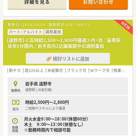
詳細を見る
お問い合わせ
■薬剤師は3名体制で事務スタッフも2名在籍しており、非常に
雰囲気が良く、若手からベテランまで協力して働いています。
【勤務実態について】
更新日：
2026/08/05
薬剤師求人ID：
398771
■開局時間は平日9時から18時までで土曜日は午前中のみとな
っており、残業も月平均10時間程度と非常に少なめです。
パート・アルバイト
調剤薬局
■余裕を持った人員配置を行っているため、急な休みや有給休暇
【遠野市】≪高時給2,500～2,800円優遇≫内・消／最寄駅
の取得についても互いにフォローし合える体制が整っています。
徒歩5分圏内／岩手県内2店舗展開中の調剤薬局
■一方的な無理な異動はさせない方針を掲げており、個人の生活
事情やワークライフバランスを最大限に尊重する環境です。
検討リストに追加
【法人特徴について】
■岩手県に本社を構えて着実に店舗数を増やしており、新規出店
駅チカ
週32h以上
未経験可
ブランク可
Ｗワーク可
残業なし(ほぼなし含む)
を継続しながら成長を続けている勢いのある優良企業です。
■社長自らが手書きのカードとプレゼントを贈るなど、社員一人
岩手県 遠野市
ひとりを家族のように大切にする温かい社風が根付いていま
遠野駅 (JR釜石線)
勤務地
す。
■各地域にエリアマネージャーを配置しており、店舗間の交流や
時給2,500円～2,800円
悩み相談がしやすい、非常に風通しの良い組織体制です。
ご経験やスキルにより優遇
給与
月火水金9：00～18：00（休憩60分）
木土 9：00～13：00（休憩なし）
勤務
※勤務時間内で相談可能
時間