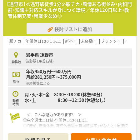
■母体が歴史ある医薬品卸業の会社であるため経営基盤が強固
【遠野市】≪遠野駅徒歩1分≫駅チカ・風情ある街並み・内科門
であり、将来的にも安心して腰を据えて働けます。
前・知識＋対応スキルが身につく環境／年休120日以上・教
■社員を非常に大切にする社風が根づいており、風通しが良く何
育体制充実・残業少なめ◎
かあってもすぐに相談しやすい環境が魅力です。
検討リストに追加
【こんな方にオススメ】
■地元にしっかりと根を張り、地域密着の環境で一人ひとりの患
者様と長く深く関わっていきたい方にオススメです。
駅チカ
年間休日120日以上
新卒可
未経験可
ブランク可
残業なし
■残業がほぼ無く年間休日も充実しているため、仕事のやりがい
と自分の時間の両方を大切にしたい方に最適です。
岩手県 遠野市
■経営母体が安定している企業で、転勤や異動の心配をすること
遠野駅 (JR釜石線)
勤務地
なく落ち着いて正社員として働きたい方にぴったりです。
年収450万円～600万円
月給281,250円～375,000円
給与
※経験等による
月・火・木・金 8：30～18：00（休憩60分）
水・土 8：30～12：30（休憩なし）
勤務
時間
＜ こんな魅力があります！ ＞
◎完全週休二日制・年間休日120日以上
◎「産前、産後休業、育児休業後の職場復帰率」がなんと3年連続
100％達成中！
◎独立支援制度も実施・充実した教育制度有