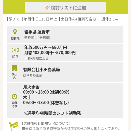
検討リストに追加
駅チカ
年間休日120日以上
土日休み(相談可含む)
週休2.5日以上
岩手県 遠野市
遠野駅 (JR釜石線)
勤務地
年収500万円～680万円
月給403,000円～570,000円
給与
年齢・経験による
有限会社小田島薬局
法人
はやちね薬局
名
月火水金
09:00～18:00（休憩60分）
木土
09:00～13:00（休憩なし）
勤務
時間
※週平均40時間のシフト制勤務
【店舗情報と応需状況について】
■最寄り駅である遠野駅から徒歩約5分の好立地となっており、