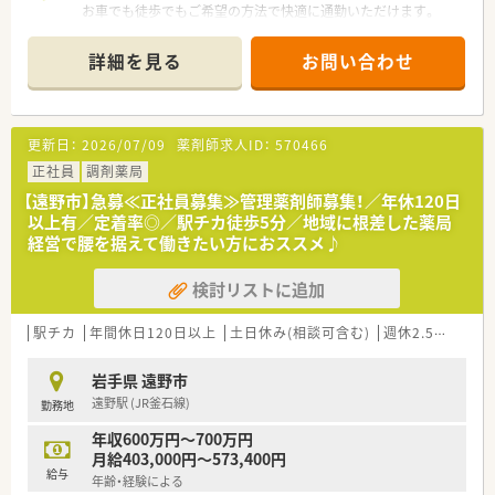
お車でも徒歩でもご希望の方法で快適に通勤いただけます。
■主に内科と消化器科の処方箋を近隣の医療機関から応需して
おり、1日あたりの平均応需枚数は約85枚ほどとなっています。
詳細を見る
お問い合わせ
■現在は薬剤師2名と医療事務スタッフが在籍しており、お互い
にしっかりと協力し合いながら日々の業務を行っています。
【法人特徴について】
更新日：
2026/07/09
薬剤師求人ID：
570466
■岩手県内にて調剤薬局を2店舗展開しており、地域の健康を支
え続けている非常に安定した地域密着型の企業です。
正社員
調剤薬局
■母体が歴史ある医薬品卸業の会社であるため経営基盤が強固
【遠野市】急募≪正社員募集≫管理薬剤師募集！／年休120日
であり、将来的にも安心して腰を据えて働けます。
以上有／定着率◎／駅チカ徒歩5分／地域に根差した薬局
■社員を非常に大切にする社風が根づいており、風通しが良く何
経営で腰を据えて働きたい方におススメ♪
かあってもすぐに相談しやすい環境が魅力です。
検討リストに追加
【こんな方にオススメ】
■地元にしっかりと根を張り、地域密着の環境で一人ひとりの患
者様と長く深く関わっていきたい方にオススメです。
駅チカ
年間休日120日以上
土日休み(相談可含む)
週休2.5日以上
■残業がほぼ無く年間休日も充実しているため、仕事のやりがい
と自分の時間の両方を大切にしたい方に最適です。
岩手県 遠野市
■経営母体が安定している企業で、転勤や異動の心配をすること
遠野駅 (JR釜石線)
勤務地
なく落ち着いて正社員として働きたい方にぴったりです。
年収600万円～700万円
月給403,000円～573,400円
給与
年齢・経験による