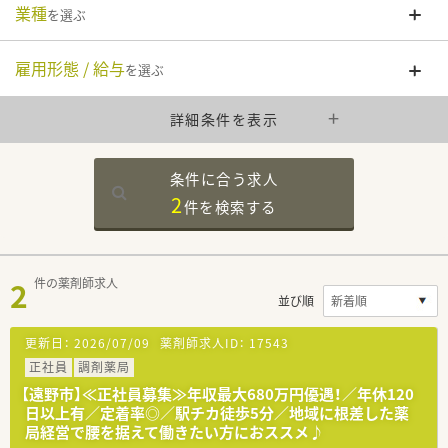
業種
を選ぶ
雇用形態 / 給与
を選ぶ
詳細条件を表示
条件に合う求人
2
件を
検索する
2
件の薬剤師求人
並び順
更新日：
2026/07/09
薬剤師求人ID：
17543
正社員
調剤薬局
【遠野市】≪正社員募集≫年収最大680万円優遇！／年休120
日以上有／定着率◎／駅チカ徒歩5分／地域に根差した薬
局経営で腰を据えて働きたい方におススメ♪