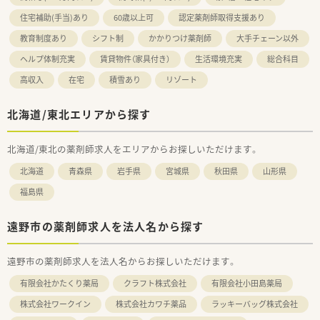
住宅補助(手当)あり
60歳以上可
認定薬剤師取得支援あり
教育制度あり
シフト制
かかりつけ薬剤師
大手チェーン以外
ヘルプ体制充実
賃貸物件（家具付き）
生活環境充実
総合科目
高収入
在宅
積雪あり
リゾート
北海道/東北エリアから探す
北海道/東北の薬剤師求人をエリアからお探しいただけます。
北海道
青森県
岩手県
宮城県
秋田県
山形県
福島県
遠野市の薬剤師求人を法人名から探す
遠野市の薬剤師求人を法人名からお探しいただけます。
有限会社かたくり薬局
クラフト株式会社
有限会社小田島薬局
株式会社ワークイン
株式会社カワチ薬品
ラッキーバッグ株式会社