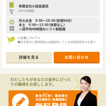
有限会社小田島薬局
法人
はやちね薬局
名
月火水金 9：00～18：00（休憩60分）
木土 9：00～13：00（休憩なし）
勤務
※週平均40時間のシフト制勤務
時間
≪企業について≫
■岩手県内に調剤薬局2店舗経営している地域密着型の企業で
す。
■患者様のニーズに合わせて在宅医療も実施しています。患者
様との会話を大事にしており、服薬指導の時間を大事にしている
詳細を見る
お問い合わせ
薬局です。
■母体が医薬品卸業の会社で、安定感のある経営をされていて安
心。異動も無く腰を据えて働ける環境です。
■残業は月5時間程度でほぼ無し！
社内体制整えていますので、ワークライフバランスを大事にでき
わたしたちがあなたの条件にぴった
る環境づくりをしています。
りの職場をお探しします。
■社員を大事にしている会社です。風通し良く、相談しやすい環
境づくりを心掛けており、定着率の良い会社です。
≪薬局紹介≫
■JR遠野駅から徒歩5分ほどの立地で、お車での通勤も可能なた