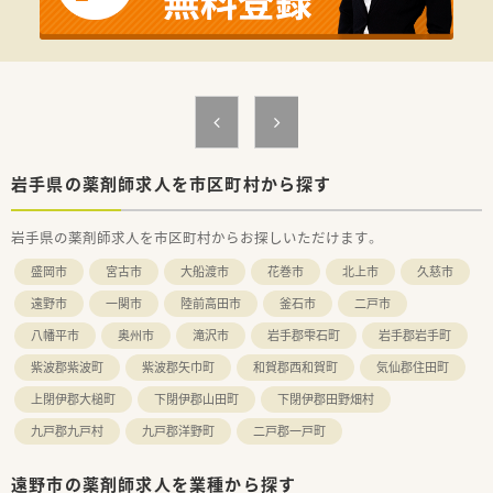
め、通勤には困らないです。
■内科・消化器科メインで処方箋応需しており、薬の品目数も多
く、やりがいのある職場です。
■ご高齢の方のご利用も多く、会話を大事にしながら業務出来る
方だとご活躍いただける環境です！
岩手県の薬剤師求人を市区町村から探す
岩手県の薬剤師求人を市区町村からお探しいただけます。
盛岡市
宮古市
大船渡市
花巻市
北上市
久慈市
遠野市
一関市
陸前高田市
釜石市
二戸市
八幡平市
奥州市
滝沢市
岩手郡雫石町
岩手郡岩手町
紫波郡紫波町
紫波郡矢巾町
和賀郡西和賀町
気仙郡住田町
上閉伊郡大槌町
下閉伊郡山田町
下閉伊郡田野畑村
九戸郡九戸村
九戸郡洋野町
二戸郡一戸町
遠野市の薬剤師求人を業種から探す