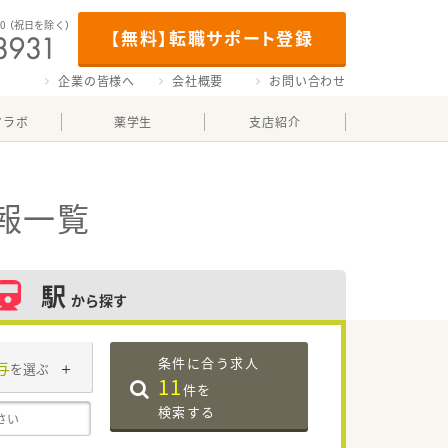
00
（祝日を除く）
【無料】転職サポート登録
企業の皆様へ
会社概要
お問い合わせ
マラボ
薬学生
支店紹介
報一覧
駅
から探す
条件に合う求人
与
を選ぶ
11
件を
検索する