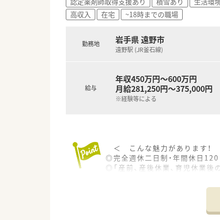
認定薬剤師取得支援あり
積雪あり
生活環
高収入
在宅
~18時までの職場
岩手県 遠野市
勤務地
遠野駅 (JR釜石線)
年収450万円～600万円
月給281,250円～375,000円
給与
※経験等による
＜ こんな魅力があります！ 
◎完全週休二日制・年間休日12
◎「産前、産後休業、育児休業後の
◎独立支援制度も実施・充実し
⇓
福利厚生やワークライフバランス
のライフステージに合わせた働
また、新卒採用を積極的に行っ