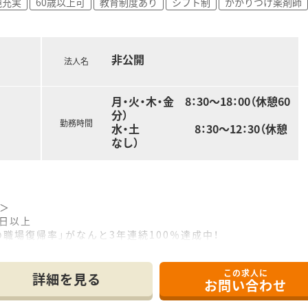
境充実
60歳以上可
教育制度あり
シフト制
かかりつけ薬剤師
非公開
法人名
月・火・木・金 8：30～18：00（休憩60
分）
勤務時間
水・土 8：30～12：30（休憩
なし）
＞
0日以上
職場復帰率」がなんと3年連続100％達成中！
た教育制度有
この求人に
に重点を置いており、【産前、産後休業】、【育児休業】、【時短
詳細を見る
お問い合わせ
き方が実現できます。
ている関係で、経験浅い方から豊富な方までスキルに合わせた教