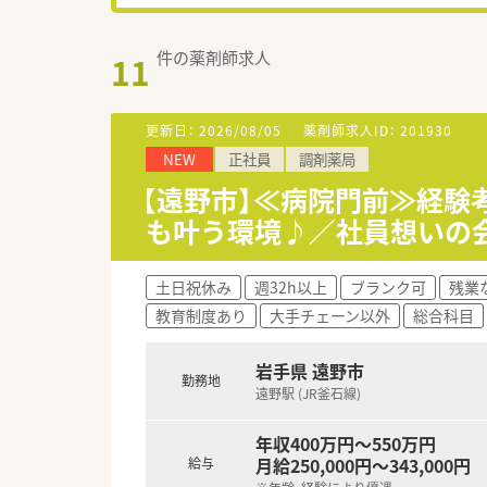
件の薬剤師求人
11
更新日：
2026/08/05
薬剤師求人ID：
201930
NEW
正社員
調剤薬局
【遠野市】≪病院門前≫経験
も叶う環境♪／社員想いの
土日祝休み
週32h以上
ブランク可
残業
教育制度あり
大手チェーン以外
総合科目
岩手県 遠野市
勤務地
遠野駅 (JR釜石線)
年収400万円～550万円
月給250,000円～343,000円
給与