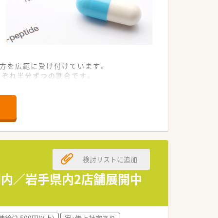
処方を広範に受け付けています。
れぞれ半分ずつの割合です。
ンまで協力して働いています。
程度と非常に少なめです。
ーし合える体制が整っています。
を最大限に尊重する環境です。
検討リストに追加
る勢いのある優良企業です。
する温かい社風が根付いています。
分圏内／岩手県内2店舗展開中
通しの良い組織体制です。
時給(2,500円以上)
寮・借上社宅あり