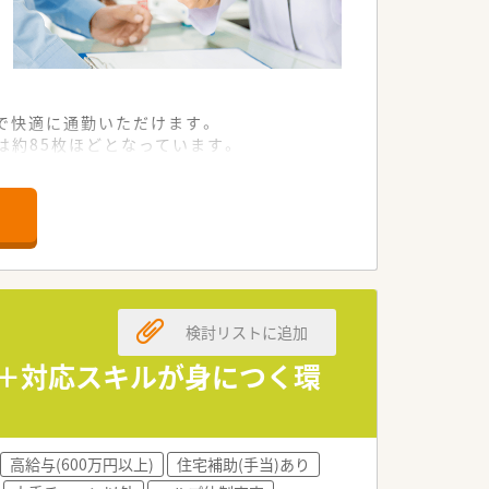
で快適に通勤いただけます。
は約85枚ほどとなっています。
日々の業務を行っています。
域密着型の企業です。
据えて働けます。
環境が魅力です。
検討リストに追加
い方にオススメです。
たい方に最適です。
識＋対応スキルが身につく環
きたい方にぴったりです。
高給与(600万円以上)
住宅補助(手当)あり