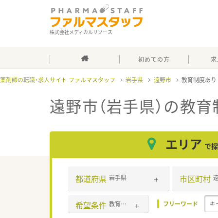
株式会社メディカルリソース
初めての方
求
薬剤師の転職・求人サイト ファルマスタッフ
岩手県
遠野市
教育制度あ
遠野市（岩手県）の教育
エリア
で探
都道府県
市区町村
岩手県
希望条件
教育制度あり
フリーワード