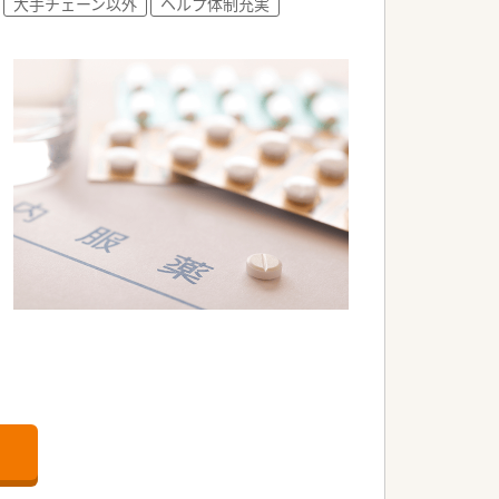
大手チェーン以外
ヘルプ体制充実
勤務】等の制度も多くの社員が利用し自身
育制度がございます。