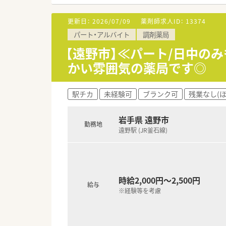
そして将来の薬剤師の育成で、
更新日：
2026/07/09
薬剤師求人ID：
13374
＜ こんな薬局です！ ＞
パート・アルバイト
調剤薬局
内科クリニックが門前にあり、
遠野駅よりすぐそばで徒歩1，2
【遠野市】≪パート/日中の
外観は、名称のとおり「民話のふ
かい雰囲気の薬局です◎
地域住民の方が多く利用されて
＜ こんな方はぜひ！ ＞
駅チカ
未経験可
ブランク可
残業なし(
●コミュケーションを大事にで
●風情ある環境で働きたい方
●オンオフの切り替えよく働き
岩手県 遠野市
勤務地
遠野駅 (JR釜石線)
・・・ 企業紹介 ・・・
岩手県39店舗・青森県1店舗展
東北の調剤薬局初となるISO9
地域密着のかかりつけ薬局とし
多くの顧客の心を掴み、北東北
時給2,000円～2,500円
給与
また、医療や介護現場との連携
※経験等を考慮