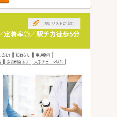
検討リストに追加
い方。
。
有／定着率◎／駅チカ徒歩5分
。
し含む)
転勤なし
車通勤可
実
教育制度あり
大手チェーン以外