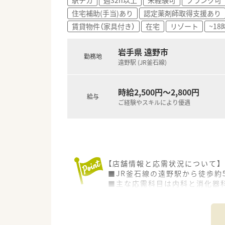
住宅補助(手当)あり
認定薬剤師取得支援あり
賃貸物件（家具付き）
在宅
リゾート
~1
岩手県 遠野市
勤務地
遠野駅 (JR釜石線)
時給2,500円～2,800円
給与
ご経験やスキルにより優遇
【店舗情報と応需状況について】
■JR釜石線の遠野駅から徒歩約
■主な応需科目は内科と消化器科
■現在は薬剤師2名と医療事務ス
【法人特徴について】
■岩手県内に2店舗の調剤薬局