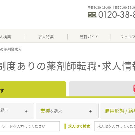
平日9：30-19：00 土日10：00-19：
人検索
求人特集
転職ガイド
ファル
り
制度あり
の薬剤師転職・求人情
す
業種
雇用形態 / 給
遠野市
を選ぶ
求人IDで検索