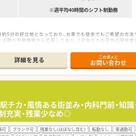
※週平均40時間のシフト制勤務
歩約5分の好立地となっており、お車でも徒歩でもご希望の方法
近隣の医療機関から応需しており、1日あたりの平均応需枚数
スタッフが在籍しており、お互いにしっかりと協力し合いながら
この求人に
詳細を見る
お問い合わせ
舗展開しており、地域の健康を支え続けている非常に安定した地
会社であるため経営基盤が強固であり、将来的にも安心して腰を
が根づいており、風通しが良く何かあってもすぐに相談しやすい
地域密着の環境で一人ひとりの患者様と長く深く関わっていきた
実しているため、仕事のやりがいと自分の時間の両方を大切にし
≫駅チカ・風情ある街並み・内科門前・知
で、転勤や異動の心配をすることなく落ち着いて正社員として働
体制充実・残業少なめ◎
験可
ブランク可
残業なし(ほぼなし含む)
転勤なし
車通勤可