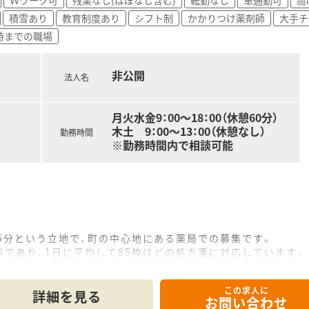
積雪あり
教育制度あり
シフト制
かかりつけ薬剤師
大手チ
8時までの職場
非公開
法人名
月火水金9：00～18：00（休憩60分）
木土 9：00～13：00（休憩なし）
勤務時間
※勤務時間内で相談可能
5分という立地で、町の中心地にある薬局での募集です。
であり、1日に平均して85枚ほどの処方箋に対応しています。
タッフ2名の体制で、地域医療への貢献を目指しています。
この求人に
詳細を見る
お問い合わせ
を運営しており、地域に根差した医療サービスを提供しています