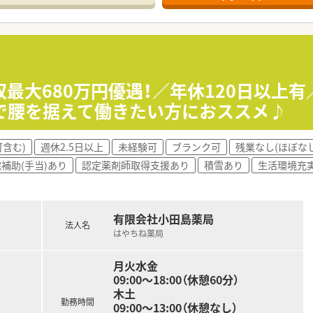
であるため、非常に安定した経営基盤を誇っています。
腰を据えて長く働き続けたい方に最適な環境といえます。
や他の医療スタッフとの円滑なコミュニケーションの中で働きた
に貢献したい、あたたかい雰囲気の店舗でゆったり働きたいと方
収最大680万円優遇！／年休120日以上
私生活のメリハリをつけ、どちらの時間も大切にしたいという方
で腰を据えて働きたい方におススメ♪
含む)
週休2.5日以上
未経験可
ブランク可
残業なし(ほぼな
補助(手当)あり
認定薬剤師取得支援あり
積雪あり
生活環境充
有限会社小田島薬局
法人名
はやちね薬局
月火水金
09:00～18:00（休憩60分）
木土
勤務時間
09:00～13:00（休憩なし）