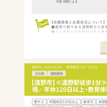
年齢・経験による
【店舗情報と応需状況について】
■最寄り駅である遠野駅から徒
■主に内科と消化器科の処方箋を
■現在は薬剤師2名と医療事務
【法人特徴について】
■岩手県内にて調剤薬局を2店
■母体が歴史ある医薬品卸業の
■社員を非常に大切にする社風
更新日：
2026/07/09
薬剤師求人ID：
13375
【こんな方にオススメ】
正社員
調剤薬局
■地元にしっかりと根を張り、
■残業がほぼ無く年間休日も充
【遠野市】≪遠野駅徒歩1分
■経営母体が安定している企業
境／年休120日以上・教育
駅チカ
年間休日120日以上
新卒可
未経