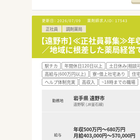
■母体は大手医薬品卸業の会社
■原則として異動がないため、
更新日：
2026/07/09
薬剤師求人ID：
17543
【こんな方におすすめ】
正社員
調剤薬局
■風通しの良い環境で、患者様
■増員での募集です。地域医療
【遠野市】≪正社員募集≫年
■時給高めのパートで、仕事と
／地域に根差した薬局経営
駅チカ
年間休日120日以上
土日休み(相談可
高給与(600万円以上)
寮・借上社宅あり
住宅
ヘルプ体制充実
高収入
~18時までの職場
岩手県 遠野市
勤務地
遠野駅 (JR釜石線)
年収500万円～680万円
月給403,000円～570,000円
給与