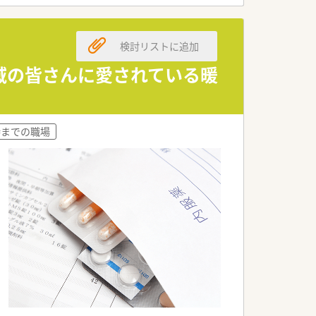
が同社の特徴です。
検討リストに追加
地域の皆さんに愛されている暖
ジした造りとなっております。
時までの職場
務なども積極的におこなっています。