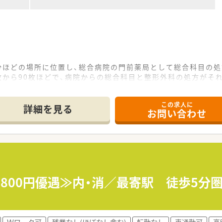
5分ほどの場所に位置し、総合病院の門前薬局として総合科目の
枚から90枚ほどで、病院からの総合科目と整形外科の処方がそ
フも2名在籍しており、非常に雰囲気が良く、若手からベテラ
この求人に
詳細を見る
お問い合わせ
までで土曜日は午前中のみとなっており、残業も月平均10時間
ているため、急な休みや有給休暇の取得についても互いにフォロ
い方針を掲げており、個人の生活事情やワークライフバランス
店舗数を増やしており、新規出店を継続しながら成長を続けてい
プレゼントを贈るなど、社員一人ひとりを家族のように大切に
～2,800円優遇≫内・消／最寄駅 徒歩5
を配置しており、店舗間の交流や悩み相談がしやすい、非常に風
Ｗワーク可
残業なし(ほぼなし含む)
転勤なし
車通勤可
高