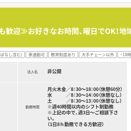
独立支援制度も行っています。独立後もしっかりフォローするの
メインに応需しています。
分程度の立地にございます。
みも歓迎≫お好きなお時間、曜日でOK！
るさと」である遠野に馴染むような「昔ながらの家屋」をイメー
いるため、地域交流が盛んな薬局です♪
ほぼなし含む)
車通勤可
教育制度あり
大手チェーン以外
~18
き、対応力を磨いていきたい方
たい方
非公開
法人名
開しております。
月火木金／8：30～18：00（休憩60分）
001を認証取得している信頼ある企業です。
水 ／8：30～14：00（休憩なし）
て事業展開をしてきました。
土 ／8：30～13：00（休憩なし）
ナンバーワンの薬局として成長を続けています。
※週40時間以内のシフト制勤務
勤務時間
により、調剤の必要性をあらためて知ってもらう在宅訪問管理業
※上記の中で、週3日～ご相談下さ
い。
（1日8ｈ勤務できる方歓迎）