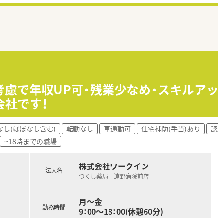
考慮で年収UP可・残業少なめ・スキルア
会社です！
なし(ほぼなし含む)
転勤なし
車通勤可
住宅補助(手当)あり
認
~18時までの職場
株式会社ワークイン
法人名
つくし薬局 遠野病院前店
月～金
勤務時間
9：00～18：00(休憩60分)