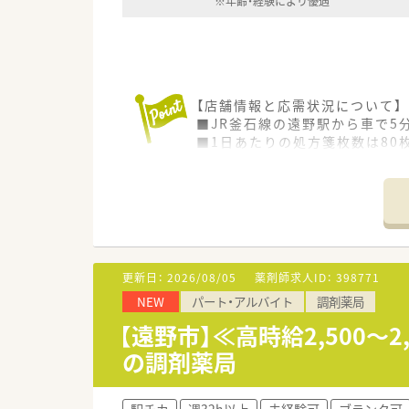
※年齢・経験により優遇
【店舗情報と応需状況について】
■JR釜石線の遠野駅から車で
■1日あたりの処方箋枚数は80
■薬剤師は3名体制で事務スタッ
【勤務実態について】
■開局時間は平日9時から18時
■余裕を持った人員配置を行っ
■一方的な無理な異動はさせな
更新日：
2026/08/05
薬剤師求人ID：
398771
【法人特徴について】
NEW
パート・アルバイト
調剤薬局
■岩手県に本社を構えて着実に
■社長自らが手書きのカードと
【遠野市】≪高時給2,500
■各地域にエリアマネージャー
の調剤薬局
駅チカ
週32h以上
未経験可
ブランク可