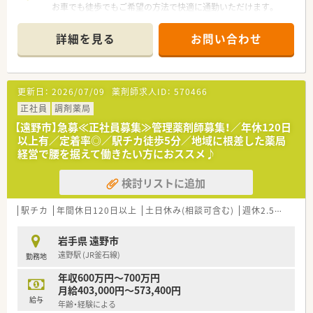
お車でも徒歩でもご希望の方法で快適に通勤いただけます。
■主に内科と消化器科の処方箋を近隣の医療機関から応需して
おり、1日あたりの平均応需枚数は約85枚ほどとなっています。
詳細を見る
お問い合わせ
■現在は薬剤師2名と医療事務スタッフが在籍しており、お互い
にしっかりと協力し合いながら日々の業務を行っています。
【法人特徴について】
更新日：
2026/07/09
薬剤師求人ID：
570466
■岩手県内にて調剤薬局を2店舗展開しており、地域の健康を支
え続けている非常に安定した地域密着型の企業です。
正社員
調剤薬局
■母体が歴史ある医薬品卸業の会社であるため経営基盤が強固
【遠野市】急募≪正社員募集≫管理薬剤師募集！／年休120日
であり、将来的にも安心して腰を据えて働けます。
以上有／定着率◎／駅チカ徒歩5分／地域に根差した薬局
■社員を非常に大切にする社風が根づいており、風通しが良く何
経営で腰を据えて働きたい方におススメ♪
かあってもすぐに相談しやすい環境が魅力です。
検討リストに追加
【こんな方にオススメ】
■地元にしっかりと根を張り、地域密着の環境で一人ひとりの患
者様と長く深く関わっていきたい方にオススメです。
駅チカ
年間休日120日以上
土日休み(相談可含む)
週休2.5日以上
■残業がほぼ無く年間休日も充実しているため、仕事のやりがい
と自分の時間の両方を大切にしたい方に最適です。
岩手県 遠野市
■経営母体が安定している企業で、転勤や異動の心配をすること
遠野駅 (JR釜石線)
勤務地
なく落ち着いて正社員として働きたい方にぴったりです。
年収600万円～700万円
月給403,000円～573,400円
給与
年齢・経験による