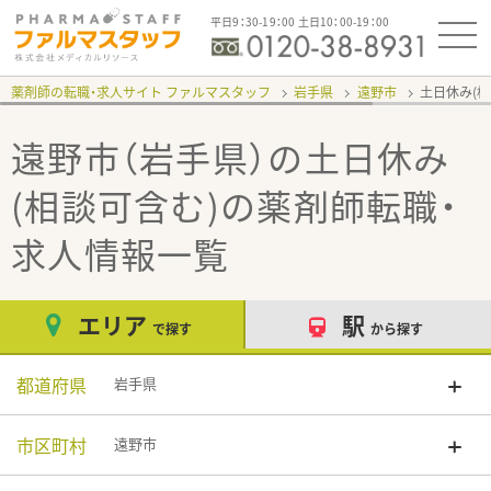
平日9：30-19：00 土日10：00-19：00
薬剤師の転職・求人サイト ファルマスタッフ
岩手県
遠野市
土日休み(
遠野市（岩手県）の土日休み
(相談可含む)
の薬剤師転職・
求人情報一覧
エリア
駅
で探す
から探す
都道府県
岩手県
市区町村
遠野市