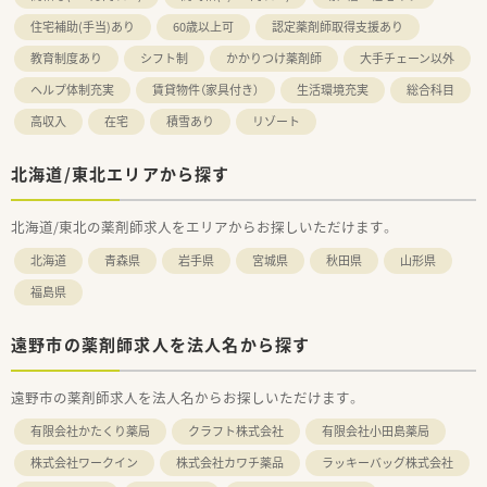
住宅補助(手当)あり
60歳以上可
認定薬剤師取得支援あり
教育制度あり
シフト制
かかりつけ薬剤師
大手チェーン以外
ヘルプ体制充実
賃貸物件（家具付き）
生活環境充実
総合科目
高収入
在宅
積雪あり
リゾート
北海道/東北エリアから探す
北海道/東北の薬剤師求人をエリアからお探しいただけます。
北海道
青森県
岩手県
宮城県
秋田県
山形県
福島県
遠野市の薬剤師求人を法人名から探す
遠野市の薬剤師求人を法人名からお探しいただけます。
有限会社かたくり薬局
クラフト株式会社
有限会社小田島薬局
株式会社ワークイン
株式会社カワチ薬品
ラッキーバッグ株式会社