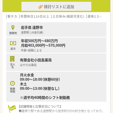
検討リストに追加
駅チカ
年間休日120日以上
土日休み(相談可含む)
週休2.5日以上
岩手県 遠野市
遠野駅 (JR釜石線)
勤務地
年収500万円～680万円
月給403,000円～570,000円
給与
年齢・経験による
有限会社小田島薬局
法人
はやちね薬局
名
月火水金
09:00～18:00（休憩60分）
木土
09:00～13:00（休憩なし）
勤務
時間
※週平均40時間のシフト制勤務
【店舗情報と応需状況について】
■最寄り駅である遠野駅から徒歩約5分の好立地となっており、