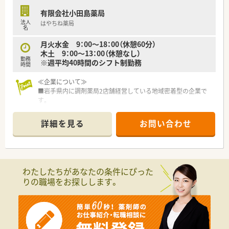
有限会社小田島薬局
法人
はやちね薬局
名
月火水金 9：00～18：00（休憩60分）
木土 9：00～13：00（休憩なし）
勤務
※週平均40時間のシフト制勤務
時間
≪企業について≫
■岩手県内に調剤薬局2店舗経営している地域密着型の企業で
す。
■患者様のニーズに合わせて在宅医療も実施しています。患者
様との会話を大事にしており、服薬指導の時間を大事にしている
詳細を見る
お問い合わせ
薬局です。
■母体が医薬品卸業の会社で、安定感のある経営をされていて安
心。異動も無く腰を据えて働ける環境です。
■残業は月5時間程度でほぼ無し！
社内体制整えていますので、ワークライフバランスを大事にでき
わたしたちがあなたの条件にぴった
る環境づくりをしています。
りの職場をお探しします。
■社員を大事にしている会社です。風通し良く、相談しやすい環
境づくりを心掛けており、定着率の良い会社です。
≪薬局紹介≫
■JR遠野駅から徒歩5分ほどの立地で、お車での通勤も可能なた