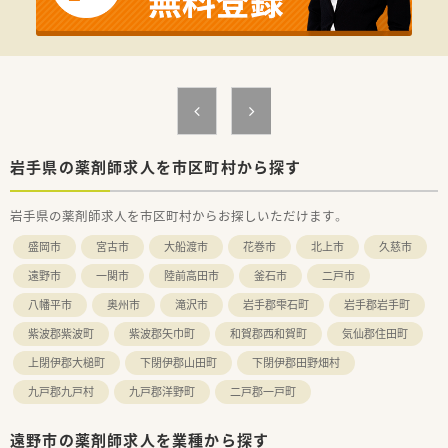
め、通勤には困らないです。
■内科・消化器科メインで処方箋応需しており、薬の品目数も多
く、やりがいのある職場です。
■ご高齢の方のご利用も多く、会話を大事にしながら業務出来る
方だとご活躍いただける環境です！
岩手県の薬剤師求人を市区町村から探す
岩手県の薬剤師求人を市区町村からお探しいただけます。
盛岡市
宮古市
大船渡市
花巻市
北上市
久慈市
遠野市
一関市
陸前高田市
釜石市
二戸市
八幡平市
奥州市
滝沢市
岩手郡雫石町
岩手郡岩手町
紫波郡紫波町
紫波郡矢巾町
和賀郡西和賀町
気仙郡住田町
上閉伊郡大槌町
下閉伊郡山田町
下閉伊郡田野畑村
九戸郡九戸村
九戸郡洋野町
二戸郡一戸町
遠野市の薬剤師求人を業種から探す