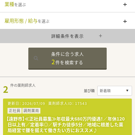
業種
を選ぶ
雇用形態 / 給与
を選ぶ
詳細条件を表示
条件に合う求人
2
件を
検索する
2
件の薬剤師求人
並び順
更新日：
2026/07/09
薬剤師求人ID：
17543
正社員
調剤薬局
【遠野市】≪正社員募集≫年収最大680万円優遇！／年休120
日以上有／定着率◎／駅チカ徒歩5分／地域に根差した薬
局経営で腰を据えて働きたい方におススメ♪