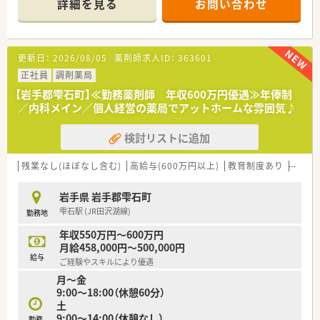
詳細を見る
お問い合わせ
更新日：
2026/08/05
薬剤師求人ID：
363601
正社員
調剤薬局
【岩手郡雫石町】≪勤務薬剤師 年収600万円優遇≫年俸制
／内科メイン／個人経営の薬局でアットホームな雰囲気♪
検討リストに追加
残業なし(ほぼなし含む)
高給与(600万円以上)
教育制度あり
大手チ
岩手県 岩手郡雫石町
雫石駅 (JR田沢湖線)
勤務地
年収550万円～600万円
月給458,000円～500,000円
給与
ご経験やスキルにより優遇
月～金
9:00～18:00（休憩60分）
土
9:00～14:00（休憩なし）
勤務