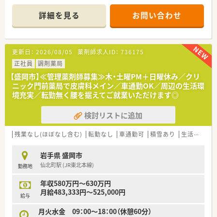
＊------------------------------------------＊
・・＊ 店舗について ＊・・
■JR紫波中央駅から徒歩8分程度の立地にあり、季節問わず通勤
詳細を見る
お問い合わせ
【店舗情報と応需状況について】
しやすいエリアです。
■厨川駅から車で5分の場所に位置しており、マイカーでの通勤
周辺には飲食店の他、スーパーもあるためご就業前後の用足しに
が可能なため毎日の通勤負担を軽減できます。
も便利な環境です♪
■内科の処方箋を中心に1日あたり約40枚応需しており、患者様
■OTC販売をメインに行っていただくほか、店舗のレイアウト作
更新日：
2026/08/05
薬剤師求人ID：
736175
一人ひとりとじっくり向き合える環境です。
成等も行っていただきます。
■現在は薬剤師1名と事務員2名の体制で運営しており、スタッ
正社員
調剤薬局
フ間で協力し合いながら日々の業務に励んでいます。
・・＊ こんな方にオススメ ＊・・
【盛岡市】≪管理薬剤師募集≫木・土曜PM＋日曜休み／クリ
★接客が好きな方
ニック門前薬局で皮膚科メイン／車通勤OK／周辺の生活環
【法人特徴について】
★OTC専門で知識を生かしたい方、身に着けたい方
境充実／転勤無く腰を据えてご就業いただけます◎
■設立から着実に店舗数を増やしている企業ですが、地域の必要
★遅番勤務が可能な方
性に応じて安定的に出店する堅実な方針を持っています。
検討リストに追加
■かかりつけ薬剤師としての役割を非常に重視しており、患者様
との繋がりを大切にした店舗運営を行っております。
■住宅地に出店しているため、門前の医療機関以外からの処方箋
残業なし(ほぼなし含む)
転勤なし
車通勤可
積雪あり
生活環境充実
応需もあり、地域住民の健康を広くサポートしています。
岩手県 盛岡市
【求人情報について】
仙北町駅 (JR東北本線)
勤務地
■正社員の薬剤師として、これまでのご経験やスキルをしっかり
と考慮し、年収650万円から700万円の提示が可能です。
年収580万円～630万円
■日曜日や祝日に加えてシフトによるお休みがあり、年間を通じ
月給483,333円～525,000円
たワークライフバランスの確保がしやすい環境となります。
給与
■時間外手当や職能手当に加えて、月に8万円から10万円の管理
月火水金 09：00～18：00（休憩60分）
薬剤師手当が支給されるなど手当が非常に充実しています。