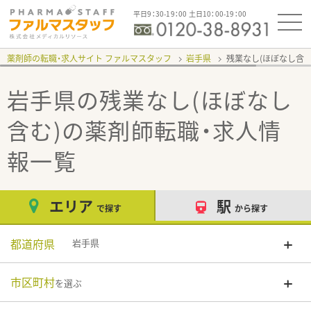
平日9：30-19：00 土日10：00-19：00
薬剤師の転職・求人サイト ファルマスタッフ
岩手県
残業なし(ほぼなし含む
岩手県の残業なし(ほぼなし
含む)
の薬剤師転職・求人情
報一覧
エリア
駅
で探す
から探す
都道府県
岩手県
市区町村
を選ぶ