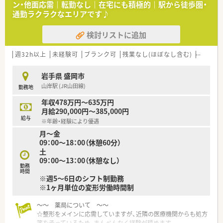
ン・他面応需｜転勤なし｜在宅にも積極的｜駅から徒歩圏・
通勤ラクラクなエリアです♪
検討リストに追加
週32h以上
未経験可
ブランク可
残業なし(ほぼなし含む)
転勤な
岩手県 盛岡市
山岸駅 (JR山田線)
勤務地
年収478万円～635万円
月給290,000円～385,000円
給与
※年齢・経験により優遇
月～金
09：00～18：00（休憩60分）
土
09：00～13：00（休憩なし）
勤務
時間
※週5～6日のシフト制勤務
※1ヶ月単位の変形労働時間制
～～ 薬局について ～～
☆整形をメインに応需していますが、近隣の医療機関からも処方
箋を承っているため、まんべんなく経験が積めます。