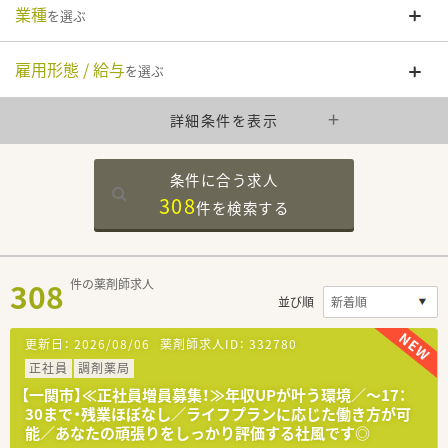
業種
を選ぶ
雇用形態 / 給与
を選ぶ
詳細条件を表示
条件に合う求人
308
件を
検索する
308
件の薬剤師求人
並び順
更新日：
2026/08/06
薬剤師求人ID：
332780
正社員
調剤薬局
【一関市】≪正社員増員募集！≫年収UPが叶う環境／～17：
30まで・残業ほぼなし／ライフプランに応じた働き方が可
能／あなたの頑張りをしっかり評価する社風です◎