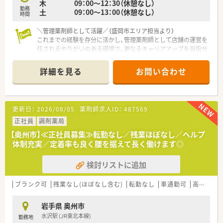
木 09：00～12：30（休憩なし）
勤務
土 09：00～13：00（休憩なし）
時間
＼管理薬剤師として活躍／（盛岡市エリア担当より）
これまでの経験を存分に活かし、管理薬剤師として店舗の運営を
任されるやりがいのある環境で、更なるキャリアアップを目指せ
ます。
＊------------------------------------------＊
詳細を見る
お問い合わせ
【店舗情報と応需状況について】
■仙北町駅から車で8分の場所に立地しており、毎日の通勤には
便利なマイカー通勤が可能な環境が整っている店舗です。
更新日：
2026/08/05
薬剤師求人ID：
487569
■皮膚科や内科をはじめとする複数科目を応需しており、1日あ
たり約30枚の処方箋に丁寧に対応している職場です。
正社員
調剤薬局
■現在は常勤の薬剤師1名と非常勤の薬剤師1名が在籍してお
【奥州市】≪正社員募集≫転勤なし／残業ほぼなし／ヘルプ
り、少人数で協力しながら日々の業務にあたっております。
体制充実／定着率も良く腰を据えて長く働けます◎
【法人特徴について】
検討リストに追加
■グループ会社との連携により薬局の開業を行っており、門前ク
リニックのドクターと非常に良好な関係性を構築しています。
■社長は経営のプロフェッショナルとして会社を支えており、各
ブランク可
残業なし(ほぼなし含む)
転勤なし
車通勤可
高給与(600万円以上)
店舗が地域特性に合わせて柔軟に運営できるよう配慮していま
す。
岩手県 奥州市
■幅広い年齢層の社員が所属し、男女比のバランスも良く、風通
水沢駅 (JR東北本線)
勤務地
しの良い社風で定着率の高い安定した企業でございます。