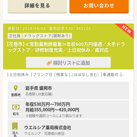
詳細を見る
お問い合わせ
更新日：
2026/08/05
薬剤師求人ID：
392125
正社員
ドラッグストア(調剤あり)
【花巻市】≪常勤薬剤師募集≫年収600万円優遇／大手ドラ
ッグストア／研修制度充実／土日祝休み／面対応
検討リストに追加
土日祝休み
ブランク可
残業なし(ほぼなし含む)
車通勤可
高給与(
岩手県 盛岡市
花巻駅 (JR釜石線)
勤務地
年収530万円～700万円
月給355,000円～420,000円
給与
※経験や選択コースにより異なります
ウエルシア薬局株式会社
法人
ウエルシア 花巻南川原店
名