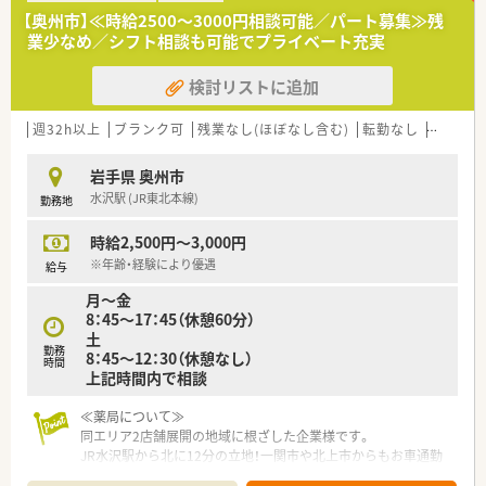
■HPKIカード発行費用の全額負担など、最新の医療システム導
【奥州市】≪時給2500～3000円相談可能／パート募集≫残
入を支援しており、どの店舗にいても効率的に業務が行える環境
業少なめ／シフト相談も可能でプライベート充実
です。
■健康診断やインフルエンザワクチン接種の費用補助など、複数
検討リストに追加
の現場を支える薬剤師の健康管理を法人として手厚くサポート
します。
週32h以上
ブランク可
残業なし(ほぼなし含む)
転勤なし
車通勤
岩手県 奥州市
水沢駅 (JR東北本線)
勤務地
時給2,500円～3,000円
※年齢・経験により優遇
給与
月～金
8：45～17：45（休憩60分）
土
勤務
8：45～12：30（休憩なし）
時間
上記時間内で相談
≪薬局について≫
同エリア2店舗展開の地域に根ざした企業様です。
JR水沢駅から北に12分の立地！一関市や北上市からもお車通勤
圏です。