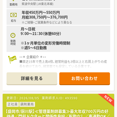
貨の商品補充や店舗の売上利益にとらわれることなく、調剤業務
紫波中央駅 (JR東北本線)
勤務地
やOTCカウンセリングなど「薬剤師の仕事」に集中することがで
きます。
年収450万円～550万円
月給308,750円～376,700円
≪ 充実した福利厚生 ≫
給与
※ご経験・ご就業条件などにより異なる
★プラチナくるみんマーク取得、えるぼし（3ツ星）認定を受けて
月～日祝
おります★
9：00～21：30（休憩60分）
■育児休業を3歳まで延長できる制度、時短勤務は子供が中学1
年生になるまで、復職フォロー制度など育児支援が充実！
勤務
※1ヶ月単位の変形労働時間制
お子様がいらっしゃる薬剤師様も安心してご就業いただけま
時間
※週5～6日勤務
す。
■医薬品・化粧品・日用雑貨などを社員価格で購入できる「社員購
買割引制度」がございます！
・・＊ 企業紹介 ＊・・
そのほかに「奨学金返済サポート制度」、「定期 健康診断・人間ド
■直近15年で売上高4倍、経常利益も3倍以上と右肩上がりの成
ッグ・がん検診補助制度」など各種福利制度が用意されていま
長を続けており、経営面でも安定している企業です。
す。
■調剤併設のドラッグストア、病院門前やクリニックモール併
設、駅前型や郊外型店舗など様々な店舗のスタイルが安定・成長・
詳細を見る
お問い合わせ
高収益に繋がっています。
＼ 店舗について ／
■国の指針に沿って、かかりつけ薬剤師・薬局の機能に加えて、
■JR花巻駅から車で6分程度の立地にございます。
OTC薬や健康食品、介護や食事・栄養摂取に関することまで気軽
周辺には飲食店も多く、地元のスーパーもございますので生活環
に相談できる薬局として厚生労働省が定める「健康サポート薬
更新日：
2026/08/05
薬剤師求人ID：
493590
境には困らないエリアです♪
局」についても、認定の取得に取り組んでいます。
■残業時間も少なく、プライベートとも両立しやすい環境です。
正社員
調剤薬局
≪ 働き方について ≫
【盛岡市/厨川駅】≪管理薬剤師募集≫最大年収700万円の好
＼ こんな方にオススメ ／
■入社時に調剤コースかOTCコースを選択でき、それに応じた教
待遇／門前ドクターと関係性良好／転勤なし／車通勤OK／