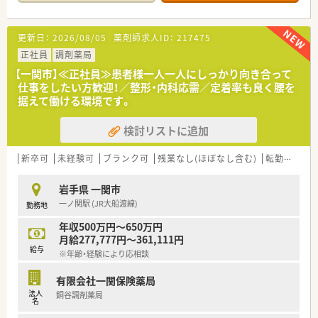
更新日：
2026/08/05
薬剤師求人ID：
217475
正社員
調剤薬局
【一関市】≪正社員≫患者様一人一人にしっかり向き合って
仕事をしたい方歓迎！／整形・内科応需／定着率も良く腰を
据えて働ける環境です。
検討リストに追加
新卒可
未経験可
ブランク可
残業なし(ほぼなし含む)
転勤なし
岩手県 一関市
一ノ関駅 (JR大船渡線)
勤務地
年収500万円～650万円
月給277,777円～361,111円
給与
※年齢・経験により応相談
有限会社一関保険薬局
法人
銅谷調剤薬局
名