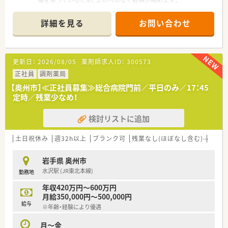
☆在宅医療にも積極的に対応しており、地域に根差した医療貢献
が経験できるような環境です。
詳細を見る
お問い合わせ
☆薬剤師は現在5名在籍しています。在宅に不安がある方でもサ
ポートできる体制のため、安心して勤務いただけます！
☆最寄り駅は山岸駅で、徒歩10分程度の位置にございます。JR
盛岡駅から車で15分ほどにあり、車でも徒歩でもお好きな手段
更新日：
2026/08/05
薬剤師求人ID：
300573
で通うことが可能です♪
正社員
調剤薬局
～～ 魅力ポイント紹介♪ ～～
【奥州市】≪正社員募集≫総合病院門前／平日のみ／17：45
・休暇制度長期休暇にできるリフレッシュ休暇制度、永年勤続表
定時／残業少なめ！
彰制度、産休・育休の取得実績もございます。子育てと両立して
長く活躍できるよう、育休復帰などのバックアップもしっかりし
検討リストに追加
て頂ける体制です◎
・人柄重視の採用！なので入社後に人間関係で悩まない環境づく
りを経営者側が考えています。
土日祝休み
週32h以上
ブランク可
残業なし(ほぼなし含む)
転勤
店舗展開も多くあるため、希望に応じて店舗異動もあり、様々な
環境で経験を積みたい方にもオススメです！
岩手県 奥州市
水沢駅 (JR東北本線)
勤務地
～～ 企業紹介 ～～
・盛岡市内を中心に店舗展開をしており、他花巻市、滝沢市、雫石
年収420万円～600万円
町に岩手県内に11店舗ほど展開している調剤薬局です。
月給350,000円～500,000円
・新卒から活躍されている薬剤師もおり、定着率も高く幅広い年
給与
※年齢・経験により優遇
代の方が在籍しています。
・無理な異動や転居を伴う異動がないので腰を据えて働ける環境
月～金