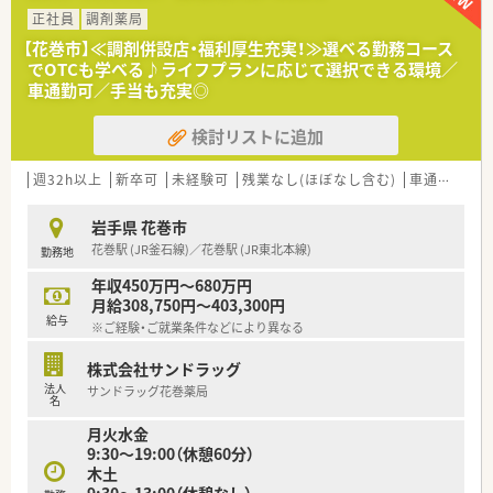
■ライフイベントの際にも企業側がしっかりとしたサポート体
日数が多いことが魅力の1つです。
正社員
調剤薬局
制を取って欲しいという方
■子育てサポートも充実！
【花巻市】≪調剤併設店・福利厚生充実！≫選べる勤務コース
■薬剤師としてスキル面でも人間的にも成長していきたいとい
産前産後休暇の取得はもちろんのこと、時短勤務も1日最大2時
でOTCも学べる♪ライフプランに応じて選択できる環境／
う方
間まで就業時間を短くして働くことができるため、子育て中の方
車通勤可／手当も充実◎
■幅広い世代の方がお勤めしており、共に高めあっており雰囲気
も活躍できる環境です。
はどちらの店舗も◎
検討リストに追加
雰囲気重視で選びたい方にピッタリの求人です。
≪将来のキャリアをバックアップ≫
■選択肢が広がる！
薬剤師で活躍できる場はもちろんのことですが、他にも社員の
週32h以上
新卒可
未経験可
残業なし(ほぼなし含む)
車通勤可
高
「やりたいこと」を重視しています。
さまざまな目標を持つ社員たちが自分の可能性を広げていま
岩手県 花巻市
す。
花巻駅 (JR釜石線)／花巻駅 (JR東北本線)
勤務地
1年に1回、勤務コースの変更や将来のビジョン、職場環境につい
てのアンケート調査を実施し、
年収450万円～680万円
その調査結果をもとに、働きやすい環境で着実にキャリアアップ
月給308,750円～403,300円
を目指せるようサポートします。
給与
※ご経験・ご就業条件などにより異なる
■独立支援制度
入社5年目から受けれるようになります。
株式会社サンドラッグ
独立後も経営分析ツールの提供、薬事情報の提供や研修など、さ
法人
サンドラッグ花巻薬局
まざまな支援を通して店舗経営を応援します！
名
月火水金
≪薬局について≫
9:30～19:00（休憩60分）
■門前のクリニックから整形外科メインで処方箋応需していま
木土
す。1日80枚ほど応需しており、残量ほぼ無く勤務可能です。