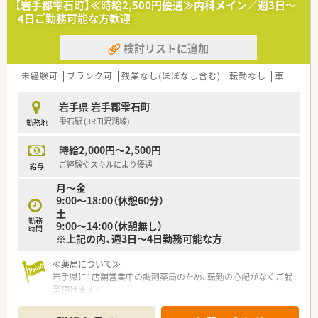
【岩手郡雫石町】≪時給2,500円優遇≫内科メイン／週3日～
で丁寧な対応を心がけています。
4日ご勤務可能な方歓迎
■薬剤師は2名体制で行っており、ベテラン薬剤師もいるため分
からないことなどはすぐ聞きやすい環境です。
検討リストに追加
■JR岩手飯岡駅から車で5分程度の立地にございます。
国道4号線沿いにあり、お車での通勤が便利です。
未経験可
ブランク可
残業なし(ほぼなし含む)
転勤なし
車通勤可
≪ こんな方にオススメ ≫
■管理薬剤師を目指している方、あるいは経験を活かして働きた
岩手県 岩手郡雫石町
い方
雫石駅 (JR田沢湖線)
勤務地
■転勤・異動なく腰を据えて長く安定して働きたい方
時給2,000円～2,500円
ご経験やスキルにより優遇
給与
月～金
9:00～18:00（休憩60分）
土
勤務
9:00～14:00（休憩無し）
時間
※上記の内、週3日～4日勤務可能な方
≪薬局について≫
岩手県に1店舗営業中の調剤薬局のため、転勤の心配がなくご就
業頂けます！
薬剤師、事務全員が女性の店舗で、アットホームな雰囲気の店舗
です♪