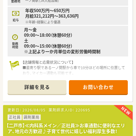
一ノ関駅 (JR大船渡線)
勤務地
年収500万円～650万円
月給321,212円～363,636円
給与
※年齢・経験により優遇
月〜金
09:00〜18:00（休憩60分）
土
勤務
09:00〜15:00（休憩60分）
時間
※上記より一か月単位の変形労働時間制
【店舗情報と応需状況について】
■最寄り駅である一ノ関駅から車で10分ほどの場所に位置して
おり、マイカー通勤も可能です。
■1日あたり150枚から170枚ほどの処方箋を、近隣の医療機関
から幅広く応需しています。
詳細を見る
お問い合わせ
■薬剤師は常勤と非常勤を合わせて5名体制で、事務スタッフも
4名在籍し協力しています。
【募集背景と求める人物像について】
更新日：
2026/08/05
薬剤師求人ID：
220695
■地域医療への貢献度を高めるための増員募集であり、現在非常
に温度感を高く採用中です。
正社員
調剤薬局
■即戦力となる経験者はもちろん、意欲的に業務に取り組める方
【二戸市】≪内科系メイン／正社員≫お車通勤に便利なエリ
を幅広く歓迎しております。
ア、地元の方歓迎♪子育て世代に嬉しい福利厚生多数！
■チームワークを大切にし、周囲とコミュニケーションを取りな