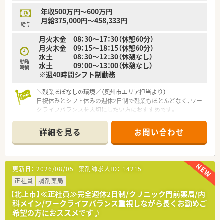
年収500万円～600万円
【求人情報について】
月給375,000円～458,333円
■管理薬剤師の募集として、これまでのご経験をしっかりと評価
給与
し、年収580万円から630万円のご相談が可能な求人です。
月火木金 08：30〜17：30（休憩60分）
■給与体系は賞与を含まない年俸制を採用しており、ご自身のラ
月火木金 09：15～18：15（休憩60分）
イフスタイルに合わせて12分割か14分割を選択できます。
水土 08：30〜12：30（休憩なし）
■日曜日と祝日が固定でお休みとなるほか、木曜日と土曜日は午
勤務
水土 09：00〜13：00（休憩なし）
後がお休みとなり、無理なく働き続けられる勤務条件です。
時間
※週40時間シフト制勤務
＼残業ほぼなしの環境／（奥州市エリア担当より）
日祝休みとシフト休みの週休2日制で残業もほとんどなく、ワー
クライフバランスを大切にしたい方におすすめです。
＊------------------------------------------＊
詳細を見る
お問い合わせ
【店舗情報と応需状況について】
■水沢駅から車で6分ほどの場所に立地しており、マイカー通勤
が可能で毎日の通勤の負担を少なくすることができます。
■内科をはじめとする複数科目の処方箋を、1日あたり平均140
更新日：
2026/08/05
薬剤師求人ID：
14215
枚ほど応需している忙しくもやりがいのある職場です。
■薬剤師は常勤3名とパート4名が在籍し、医療事務3名と協力し
正社員
調剤薬局
て日々の調剤業務をスムーズに進めている環境です。
【北上市】≪正社員≫完全週休2日制/クリニック門前薬局/内
科メイン/ワークライフバランス重視しながら長くお勤めご
【法人特徴について】
希望の方におススメです♪
■地域に根ざした医療の提供を目指し、患者様一人ひとりに寄り