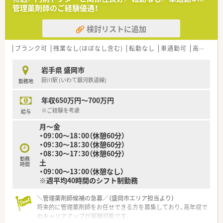
★OTCの経験もしっかり積んでいきたい方、接客が好きな方
育プログラムを受講することができます。
管理薬剤師のご経験優遇！
★家庭やプライベートと両立しながら働きたい方
もちろん途中でコースの変更も可能ですし、調剤コースにいなが
★福利厚生が整っている環境で働きたい方
らOTCも勉強できます。
検討リストに追加
■処方箋枚数を1人あたり20～30枚に設定し余裕を持った人員
配置をすることで、じっくりと教育をしたり、働きやすい労働環
境を整えたり、一人の患者様に丁寧に対応することを実現させて
ブランク可
残業なし(ほぼなし含む)
転勤なし
車通勤可
高給与(600万円以上)
います。
■1店舗2ライン制により専門業務を分担しているので、日用雑
岩手県 盛岡市
貨の商品補充や店舗の売上利益にとらわれることなく、調剤業務
厨川駅 (いわて銀河鉄道線)
勤務地
やOTCカウンセリングなど「薬剤師の仕事」に集中することがで
きます。
年収650万円～700万円
≪ 充実した福利厚生 ≫
※ご経験を考慮
給与
★プラチナくるみんマーク取得、えるぼし（3ツ星）認定を受けて
月～金
おります★
・09：00～18：00（休憩60分）
■育児休業を3歳まで延長できる制度、時短勤務は子供が中学1
・09：30～18：30（休憩60分）
年生になるまで、復職フォロー制度など育児支援が充実！
・08：30～17：30（休憩60分）
お子様がいらっしゃる薬剤師様も安心してご就業いただけま
勤務
土
す。
時間
・09：00～13：00（休憩なし）
■医薬品・化粧品・日用雑貨などを社員価格で購入できる「社員購
※週平均40時間のシフト制勤務
買割引制度」がございます！
そのほかに「奨学金返済サポート制度」、「定期 健康診断・人間ド
＼管理薬剤師候補の急募／（盛岡市エリア担当より）
ッグ・がん検診補助制度」など各種福利制度が用意されていま
将来的に管理薬剤師をお任せできる方を募集しており、高年収で
す。
のキャリアアップが実現可能です。