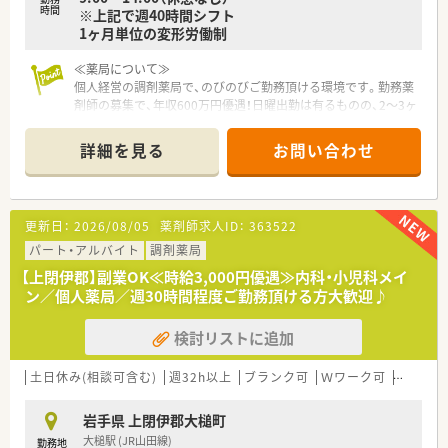
時間
※上記で週40時間シフト
1ヶ月単位の変形労働制
≪薬局について≫
個人経営の調剤薬局で、のびのびご勤務頂ける環境です。勤務薬
剤師の募集で、年収600万円優遇！日曜出勤は有るものの、2～3ヶ
月に1度で、休日出勤した分は代休取得を徹底しておりますの
で、ご安心下さいませ。
詳細を見る
お問い合わせ
更新日：
2026/08/05
薬剤師求人ID：
363522
パート・アルバイト
調剤薬局
【上閉伊郡】副業OK≪時給3,000円優遇≫内科・小児科メイ
ン／個人薬局／週30時間程度ご勤務頂ける方大歓迎♪
検討リストに追加
土日休み(相談可含む)
週32h以上
ブランク可
Ｗワーク可
残業なし
岩手県 上閉伊郡大槌町
大槌駅 (JR山田線)
勤務地