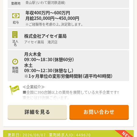
青山駅 (いわて銀河鉄道線)
勤務地
導入しています。薬剤師様が本当に働きやすい職場を常に追求
しています。
年収400万円～600万円
月給250,000円～450,000円
≪研修内容≫
給与
※ご経験等を考慮の上、決定致します。
■経験や資格によってランク分けされており、ランクに応じて必
要な各種研修を受講できます。
株式会社アイセイ薬局
■ランクが上がれば給与にも反映されるためモチベーションに
法人
アイセイ薬局 滝沢店
繋がる方が多くいらっしゃいます。
名
■在宅研修、疾患別研修、漢方基礎研修、店長研修（人材育成研
月火木金
修、評価者研修）、月例勉強会、ロジカルシンキング研修、プレゼ
09：00～18：30（休憩60分）
ンテーション研修、研修認定薬剤師取得へのe-ラーニングなど数
水土
えだすとキリがないぐらい多種多様の研修がございます。
勤務
09：00～12：30（休憩なし）
時間
※1ヶ月単位の変形労働時間制（週平均40時間）
≪薬局について≫
20代中心のスタッフでコミュニケーションを取りやすく、風通
しの良い職場となっております。
≪企業紹介≫
施設の処方も受けており、お薬の仕分け等の多様な経験が出来る
■全国に390店舗以上の薬局を展開している大手企業です！
薬局です。
東北には27店舗ございます。
また、東北以外にも幅広く全国に160店舗以上の薬局を展開して
■選べる社員制度があります！
いる企業です。
エリアを特定し、転勤なく地域に根付いた働き方か、全国で幅広
詳細を見る
お問い合わせ
充実した研修制度や実力に応じたキャリアパスを用意するなど、
く経験を積みたいなど、ご要望に合わせた働き方が可能です。
人材育成に非常に力を入れていらっしゃいます。
≪ワークライフバランスが実現可能≫
≪こんな方にオススメ≫
■平年で年間休日123日相当！
更新日：
2026/08/07
薬剤師求人ID：
449670
■お仕事とプライベートを両方充実して働きたい方
年次有給休暇は12日付与（4月1日入社時点）あり、他の企業より