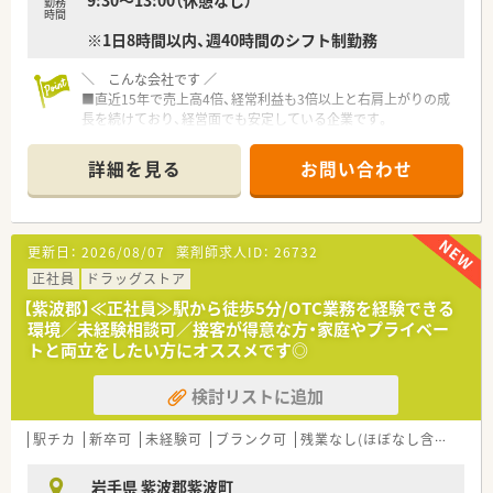
9:30～13:00（休憩なし）
■薬剤師2名、事務2名の薬局です。残業時間は月5時間程度と少
勤務
時間
ないほか、シフトも柔軟に相談の上決定しています。
※1日8時間以内、週40時間のシフト制勤務
＼ こんな会社です ／
■直近15年で売上高4倍、経常利益も3倍以上と右肩上がりの成
長を続けており、経営面でも安定している企業です。
■調剤併設のドラッグストア、病院門前やクリニックモール併
設、駅前型や郊外型店舗など様々な店舗のスタイルが安定・成長・
詳細を見る
お問い合わせ
高収益に繋がっています。
■国の指針に沿って、かかりつけ薬剤師・薬局の機能に加えて、
OTC薬や健康食品、介護や食事・栄養摂取に関することまで気軽
に相談できる薬局として厚生労働省が定める「健康サポート薬
更新日：
2026/08/07
薬剤師求人ID：
26732
局」についても、認定の取得に取り組んでいます。
正社員
ドラッグストア
≪ 働き方について ≫
【紫波郡】≪正社員≫駅から徒歩5分/OTC業務を経験できる
■入社時に調剤コースかOTCコースを選択でき、それに応じた教
環境／未経験相談可／接客が得意な方・家庭やプライベー
育プログラムを受講することができます。
トと両立をしたい方にオススメです◎
もちろん途中でコースの変更も可能ですし、調剤コースにいなが
らOTCも勉強できます。
検討リストに追加
■処方箋枚数を1人あたり20～30枚に設定し余裕を持った人員
配置をすることで、じっくりと教育をしたり、働きやすい労働環
境を整えたり、一人の患者様に丁寧に対応することを実現させて
駅チカ
新卒可
未経験可
ブランク可
残業なし(ほぼなし含む)
車
います。
■1店舗2ライン制により専門業務を分担しているので、日用雑
岩手県 紫波郡紫波町