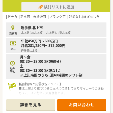
添った温かみのある薬局運営を大切にしている安定企業です。
検討リストに追加
■従業員が長く安心して働き続けられるように、産休や育休など
の福利厚生制度の充実を図ることに力を入れている法人です。
■関連会社との連携も行っており、地域の医療ネットワークに貢
駅チカ
新卒可
未経験可
ブランク可
残業なし(ほぼなし含む)
車
献しながら質の高いサービスの提供を追求し続けています。
岩手県 北上市
【求人情報について】
北上駅 (JR北上線)／北上駅 (JR東北本線)
勤務地
■調剤経験がある方を対象とした正社員求人で、これまでの経験
やスキルを評価し年収500万円から600万円のご相談が可能で
年収450万円～600万円
す。
月給281,250円～375,000円
■日曜日と祝日に加えてシフトによる休日が設けられており、仕
給与
経験等による
事とプライベートの予定を調整しやすい勤務体系となっていま
月～金
す。
08：30～18：00（休憩60分）
■転居を伴う就業をご検討の方には転居費補助や借上社宅制度
土
も用意されており、遠方からのご応募も安心して行える求人で
勤務
08：30～13：00（休憩なし）
す。
時間
※上記時間のうち、週40時間のシフト制
【店舗情報と応需状況について】
■北上駅より車で10分の立地に位置しておりマイカーでの通勤
もスムーズに行えて大変便利です。
■脳神経内科や内科や小児科を中心に1日80枚ほどの処方箋に
対応し経験を積むことができます。
詳細を見る
お問い合わせ
■現場では薬剤師5名と事務3名が在籍しており手厚い人数体制
で安心して業務に臨めます。