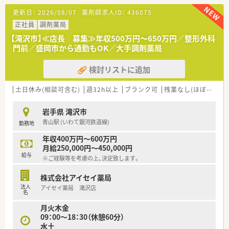
場所に位置しお車での通勤に大変便利な調剤薬局です。
更新日：
2026/08/07
薬剤師求人ID：
436075
■近隣医療機関から内科や消化器科や小児科などの処方箋を1日
あたり50枚から60枚程度応需して地域医療に貢献しています。
正社員
調剤薬局
■現在は常勤薬剤師が2名と医療事務スタッフが2名在籍してお
【滝沢市】≪店長 募集≫年収500万円～650万円／整形外科
り協力しながら日々の調剤業務や患者様対応を行っておりま
門前／盛岡市から通勤もOK／大手調剤薬局
す。
検討リストに追加
【法人特徴について】
■岩手県内に本社を置き地域に根差した店舗展開を続けている
チェーン薬局であり今後の成長も見込まれる優良な企業です。
土日休み(相談可含む)
週32h以上
ブランク可
残業なし(ほぼなし含む)
■社員一人ひとりの生活を尊重する温かい社風があり一方的な
異動や無理な働き方を強いることはなく安心して勤務可能で
岩手県 滝沢市
す。
青山駅 (いわて銀河鉄道線)
勤務地
■経営陣と社員の距離が近くコミュニケーションが活発であり
風通しの良い環境の中でモチベーション高く働くことができま
年収400万円～600万円
す。
月給250,000円～450,000円
給与
※ご経験等を考慮の上、決定致します。
【こんな方にオススメ】
■ワークライフバランスを保ちながら、地域に根差して長く働き
株式会社アイセイ薬局
たい方に最適です。
法人
アイセイ薬局 滝沢店
■自身の努力や貢献が正当に評価され、しっかりと給与に反映さ
名
れる職場を求めている方におすすめです。
月火木金
■幅広い業務経験を通じて、薬剤師としてさらなるスキルアップ
09：00～18：30（休憩60分）
を目指したい方におすすめです。
水土