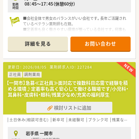
が整っています！
08：45～17：45（休憩60分）
勤務
時間
～～ こんな方にオススメ ～～
☆経験が少なくてもこれから知識をつけていきたい方
■会社全体で男女のバランスがいい会社です。長年ご活躍され
☆在宅医療に携わりたい方
ているベテラン薬剤師も在籍。
☆ライフイベントに応じて長く働ける環境を希望される方
■定着率も良く働きやすい環境が整っている会社です。何事も
相談しやすく、私生活に合わせて勤務について相談できます。
■ドミナントで出店しておりヘルプ体制も万全です。皆さんお
詳細を見る
お問い合わせ
互い様精神で助け合いながら勤務しています。
■監査機材も導入されており、安心して働ける環境を整えていま
す。患者様との服薬指導の時間も充実させることができていま
す。
更新日：
2026/08/05
薬剤師求人ID：
227284
■地域の薬局が出資してできた薬局なので信頼のおける会社で
す。
正社員
調剤薬局
【一関市】急募≪正社員≫面対応で複数科目応需で経験を積
める環境♪定着率も高く安心して働ける職場です/小児科・
耳鼻科・皮膚科・眼科/残業少なめ/充実の福利厚生
検討リストに追加
土日休み(相談可含む)
新卒可
未経験可
ブランク可
残業なし(ほぼなし含む)
岩手県 一関市