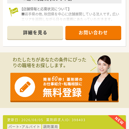
【店舗情報と応需状況について】
■岩手県の他、秋田県を中心に店舗展開している法人です。広い
エリアを巡回しながら日々の業務にあたっていただきます。
■各店舗は薬剤師2名以上と事務員も3名程度の体制の複数人拠
点が中心であり、ラウンダーとして現場の円滑な運営を支える重
詳細を見る
お問い合わせ
要な役割を担います。
■各店舗を合算すると1日平均45枚程度の応需枚数ですが、店舗
により処方内容が異なるため、多岐にわたる知識・スキルを磨く
ことが可能です。
わたしたちがあなたの条件にぴった
【想定される業務内容】
りの職場をお探しします。
■特定の店舗に固定されず、東北エリアの各店舗にて調剤や監
査、多種多様な患者様への服薬指導を幅広く担当いただきます。
■各現場の状況に合わせた的確な薬歴管理を行いながら、店舗間
の情報共有や業務フローの最適化など、運営のサポートも実施し
ます。
■将来的には在宅医療業務への参画や、エリア全体のマネジメン
ト業務、後進の育成など、より責任あるポジションでの活躍も期
待されます。
【こんな取り組みをしています】
■ラウンダー勤務の方が各店舗で戸惑わないよう、共通のe-
更新日：
2026/08/05
薬剤師求人ID：
398403
Learningや勉強会を通じて、業務マニュアルの標準化を積極的
パート・アルバイト
調剤薬局
に進めています。