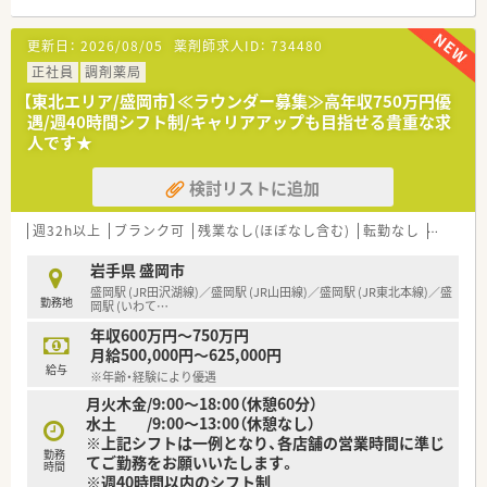
【法人特徴について】
更新日：
2026/08/05
薬剤師求人ID：
734480
■岩手県を中心に40店舗を展開しており地域密着の薬局作りを
運営方針に掲げている企業です。
正社員
調剤薬局
■地域生活に溶け込み患者様からいつでも頼りにされる存在を
【東北エリア/盛岡市】≪ラウンダー募集≫高年収750万円優
目指して店舗展開を進めています。
遇/週40時間シフト制/キャリアアップも目指せる貴重な求
■バリアフリー設備の充実や環境に調和した店舗デザインなど
人です★
訪れやすい空間づくりを行っています。
検討リストに追加
【こんな取り組みをしています】
■訪れる患者様すべてが心地よく利用できるように設備や接遇
の充実に注力して取り組んでいます。
週32h以上
ブランク可
残業なし(ほぼなし含む)
転勤なし
車通勤
■従業員のワークライフバランスを重視しており有給休暇の取
得もしやすい環境を整えています。
岩手県 盛岡市
■産休や育休の取得実績が多数あり時短勤務制度なども活用し
盛岡駅 (JR田沢湖線)／盛岡駅 (JR山田線)／盛岡駅 (JR東北本線)／盛
勤務地
ながら長く働ける体制があります。
岡駅 (いわて
…
年収600万円～750万円
【こんな方が活躍中】
月給500,000円～625,000円
■子育てや家庭環境の変化と両立させながら無理なく働き続け
給与
※年齢・経験により優遇
ている女性スタッフが多数います。
月火木金/9:00～18:00（休憩60分）
■未経験からスタートして丁寧な研修とOJTを通じて知識を身
水土 /9:00～13:00（休憩なし）
につけた若手社員が活躍中です。
※上記シフトは一例となり、各店舗の営業時間に準じ
■患者様とのコミュニケーションを大切にし地域密着の医療を
勤務
てご勤務をお願いいたします。
提供したい方が活躍しています。
時間
※週40時間以内のシフト制