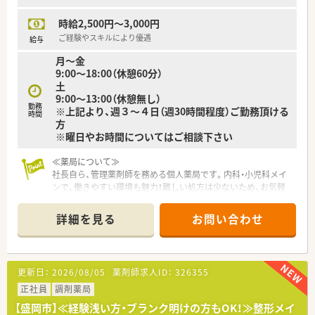
時給2,500円～3,000円
ご経験やスキルにより優遇
給与
月～金
9:00～18:00（休憩60分）
土
9:00～13:00（休憩無し）
勤務
※上記より、週３～４日（週30時間程度）ご勤務頂ける
時間
方
※曜日やお時間についてはご相談下さい
≪薬局について≫
社長自ら、管理薬剤師を務める個人薬局です。内科・小児科メイ
ンで、働きやすい環境も魅力！難しい処方は少ないため、お気軽
にお問合せ下さいませ。
商業施設内にあるため、お買い物もできて便利♪プライベートと
詳細を見る
お問い合わせ
のバランスも良く働きたい方におススメ。
患者様との距離感も近く、相談しやすい環境づくりを心がけてい
ます。
更新日：
2026/08/05
薬剤師求人ID：
326355
正社員
調剤薬局
【盛岡市】≪経験浅い方・ブランク明けの方もOK！≫整形メイ