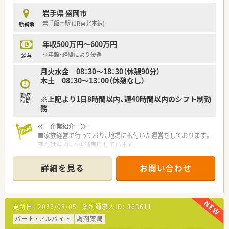
時短勤務ができるよう変更予定です。
岩手県 盛岡市
■年間休日が120日とワークライフバランスが整っています
岩手飯岡駅 (JR東北本線)
勤務地
■日用品から常備薬まで、従業員割引制度など嬉しいメリットも
たくさんあります！
年収500万円～600万円
※年齢・経験により優遇
給与
月火水金 08：30～18：30（休憩90分）
木土 08：30～13：00（休憩なし）
勤務
※上記より1日8時間以内、週40時間以内のシフト制勤
時間
務
≪ 企業紹介 ≫
■家族経営で行っており、地場に根付いた運営をしております。
現在は県内に2店舗展開しています。
そのため、転勤や異動の心配なく長く安定して働ける環境です。
■コミュニケーションを大切にしながら働ける職場で、経営者と
詳細を見る
お問い合わせ
の距離が近く、風通し良く働けるのも魅力です。
≪ 薬局特徴 ≫
■小児科メインで応需しています。
更新日：
2026/08/05
薬剤師求人ID：
363611
その他、近隣の歯科クリニックなどからも処方箋を受け付けてお
ります。
パート・アルバイト
調剤薬局
幅広い年齢層の地域のみなさまからご利用いただいており、誠実