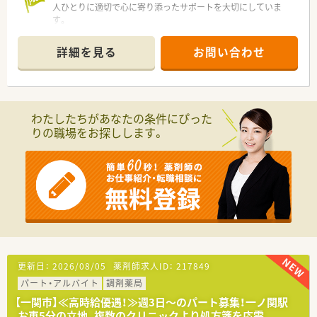
人ひとりに適切で心に寄り添ったサポートを大切にしていま
す。
■山形県に本社を構え、宮城県・秋田県・岩手県など東北エリア各
地に店舗展開をしているチェーン薬局様です。平成11年の創業
詳細を見る
お問い合わせ
より、門前ドクターとの連携を重視していらっしゃいます。
■お子様のいらっしゃる方が働きやすいように時間単位の時間
有給制度や子育て支援制度のご用意があります。ライフスタイ
ルの変化に合わせて働き方の調整も出来るよう、各種福利厚生も
整っております。
わたしたちがあなたの条件にぴった
■幅広い年代の方が活躍されており、子育て世代の方もご活躍さ
りの職場をお探しします。
れています。
更新日：
2026/08/05
薬剤師求人ID：
217849
パート・アルバイト
調剤薬局
【一関市】≪高時給優遇！≫週3日～のパート募集！一ノ関駅
お車5分の立地、複数のクリニックより処方箋を応需