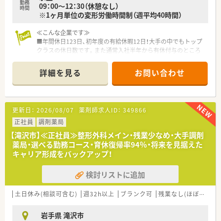
勤務
09：00～12：30（休憩なし）
時間
※1ヶ月単位の変形労働時間制（週平均40時間）
≪こんな企業です≫
■年間休日123日、初年度の有給休暇12日！大手の中でもトップ
クラスの休日数です。また通常入社半年から有休付与のところ
入社3ヶ月から有休が使えますので、急なご予定や病欠でも安心
です。
詳細を見る
お問い合わせ
■有休消化率92％と高く、みんなで助け合い取得するという社
風が恒常化しています！
■育休はお子様が3歳になる迄、時短制度はお子様が小学生にな
るまで取得を延長する事が可能です。
更新日：
2026/08/07
薬剤師求人ID：
349866
■財形貯蓄、インフルエンザ補助制度、確定拠出年金など様々制
度があります。将来に向け安心して就業できます。
正社員
調剤薬局
■医療モールを中心として、病院門前・クリニック門前など様々
【滝沢市】≪正社員≫整形外科メイン・残業少なめ・大手調剤
なタイプの店舗があります
薬局・選べる勤務コース・育休復帰率94％・将来を見据えた
■1つの会社にいながら、色んな店舗を経験することが出来ま
キャリア形成をバックアップ！
す！
■ノルマなども無くノビノビと成長する環境を意識している為、
検討リストに追加
非常に働きやすい社風です。
■毎年新卒を採用している企業のため未経験者へのフォロー体
制はバッチリ◎
土日休み(相談可含む)
週32h以上
ブランク可
残業なし(ほぼなし含む)
■本部での教育研修や店舗での勉強会、ＷＥＢラーニングなど充
実です
岩手県 滝沢市
■自動監査システムや自動混注器などの最新技術を店舗へ順次