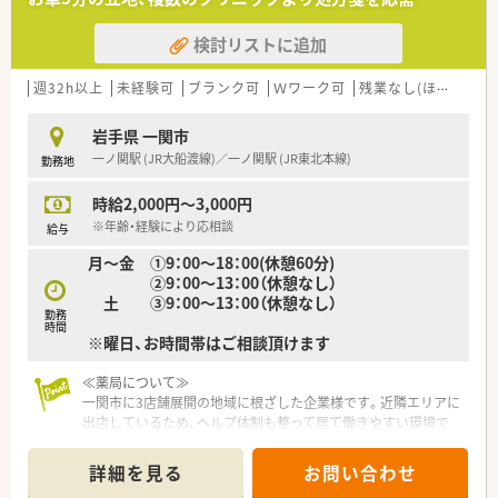
検討リストに追加
週32h以上
未経験可
ブランク可
Ｗワーク可
残業なし(ほぼなし含む)
岩手県 一関市
一ノ関駅 (JR大船渡線)／一ノ関駅 (JR東北本線)
勤務地
時給2,000円～3,000円
※年齢・経験により応相談
給与
月〜金 ①9：00～18：00(休憩60分)
②9：00～13：00（休憩なし）
土 ③9：00～13：00（休憩なし）
勤務
時間
※曜日、お時間帯はご相談頂けます
≪薬局について≫
一関市に3店舗展開の地域に根ざした企業様です。近隣エリアに
出店しているため、ヘルプ体制も整って居て働きやすい環境で
す！定着率も良く、ベテランの薬剤師も在籍。安心して働けます。
薬剤師会とのつながりも強く、経験やスキルを磨きたい方にもお
詳細を見る
お問い合わせ
ススメの会社です。