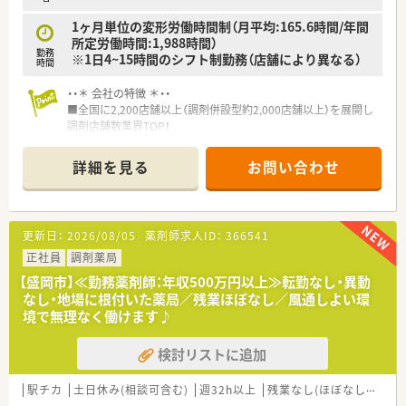
1ヶ月単位の変形労働時間制（月平均:165.6時間/年間
所定労働時間:1,988時間）
勤務
※1日4~15時間のシフト制勤務（店舗により異なる）
時間
・・＊ 会社の特徴 ＊・・
■全国に2,200店舗以上（調剤併設型約2,000店舗以上）を展開し
調剤店舗数業界TOP！
■店舗拡大に伴いキャリアアップできるポジションが多数あり！
頑張り次第で高給与も可能！
詳細を見る
お問い合わせ
■経験や勤務コースによりますが、経験の少ない方でも500万前
半スタートと業界TOP水準！
■職種や職域に合わせ、豊富な社内研修や外部組織と連携した研
修を用意されています
更新日：
2026/08/05
薬剤師求人ID：
366541
■薬剤師が中心の会社だからこそ活躍できるキャリアパスが多
種多様に用意されています。
正社員
調剤薬局
■店舗拡大に伴い、エリアマネジャーや営業部長等のマネジメン
【盛岡市】≪勤務薬剤師：年収500万円以上≫転勤なし・異動
トのポジションも増えます。
なし・地場に根付いた薬局／残業ほぼなし／風通しよい環
■在宅や教育等の専門性を活かせるスペシャリストを目指すこ
境で無理なく働けます♪
とも可能です。
■その他にも、管理部門や商品部門等の本社スタッフなど活動領
検討リストに追加
域は多種多様です。
■在宅実施店舗は年々増加しており、在宅医療へもしっかりと関
わる事ができます。
駅チカ
土日休み(相談可含む)
週32h以上
残業なし(ほぼなし含む)
■育児休暇は3歳まで取得が可能で、時短制度は小学5年生まで