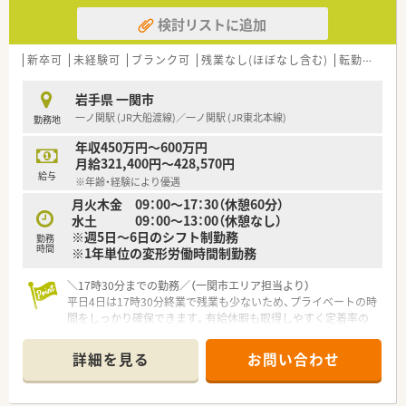
検討リストに追加
新卒可
未経験可
ブランク可
残業なし(ほぼなし含む)
転勤なし
岩手県 一関市
一ノ関駅 (JR大船渡線)／一ノ関駅 (JR東北本線)
勤務地
年収450万円～600万円
月給321,400円～428,570円
給与
※年齢・経験により優遇
月火木金 09：00～17：30（休憩60分）
水土 09：00～13：00（休憩なし）
※週5日～6日のシフト制勤務
勤務
時間
※1年単位の変形労働時間制勤務
＼17時30分までの勤務／（一関市エリア担当より）
平日4日は17時30分終業で残業も少ないため、プライベートの時
間をしっかり確保できます。有給休暇も取得しやすく定着率の
高い働きやすい職場です。
＊------------------------------------------＊
詳細を見る
お問い合わせ
【店舗情報と応需状況について】
■JR大船渡線およびJR東北本線の一ノ関駅から車で8分ほどの