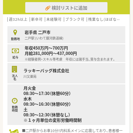
がら業務を進められる方です。
検討リストに追加
【法人特徴について】
■東北地方を中心にドラッグストアや調剤薬局を350店舗以上
週32h以上
新卒可
未経験可
ブランク可
残業なし(ほぼなし含む)
チェーン展開している企業です。
■東証プライム市場に上場しており、安定した経営基盤のもとで
岩手県 二戸市
安心して就業いただけます。
二戸駅 (いわて銀河鉄道線)
勤務地
■社員の定着率は91.8％と非常に高く、長く働き続けられる環境
が整っているのが特徴です。
年収450万円～700万円
月給281,000円～437,000円
給与
※経験者例・スキル等考慮 年収には諸手当、賞与含まれます。
ラッキーバッグ株式会社
法人
川又薬局
名
月火金
08:30～17:30（休憩60分）
水木
08:30～16:30（休憩60分）
勤務
土
時間
08:30～12:30（休憩なし）
※１ヶ月単位の変形労働時間制
■二戸駅からお車10分！内科系メインに応需しており、患者様一