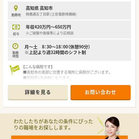
【こんな方におススメ】
高知県 高知市
■託児所がついている病院で勤務を行いたい方
桟橋通五丁目駅 (土佐電鉄桟橋線)
勤務地
■アクセスが良好な所が良い方
などなどお問い合わせお待ちしております♪
年収420万円～650万円
※ご経験や面接等により応相談
給与
月～土 8：30～18：00（休憩90分）
※上記より週32時間のシフト制
勤務
時間
【こんな病院です】
■高知市の南部に位置する場所に病院がございます。
■薬剤師1名体制になります。
【業務内容】
詳細を見る
お問い合わせ
■午前中に7～8割の患者様が集中していますので、午後は比較
的にゆっくりとご勤務いただけます。
■複数科目を応需しておりますがメインは内科・外科・整形外科
が多いです。
■現在、病棟業務は対応していません。
わたしたちがあなたの条件にぴった
調剤・監査等がメインです。
りの職場をお探しします。
【調剤設備】