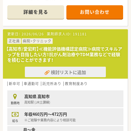
理、委員会活動（薬事、安全管理、感染対策）を行っていただきま
【業務内容】科目や枚数
す。
詳細を見る
お問い合わせ
■泌尿器科, 透析,腎臓内科,糖尿病内科を受けております。
■病棟業務担当と調剤業務担当で多少分けている分もありま
す。
【研修制度】
■先輩社員よりOJT研修を実施頂きます。
＜研修制度＞
更新日：
2026/06/26
薬剤師求人ID：
191181
■現場の先輩薬剤師より指導を受けて頂きます。
【法人概要】
正社員
病院・クリニック
■1974年に透析医療や泌尿器疾患の診療所からスタートし、
＜こんな方にもオススメ＞
【高知市/愛宕町】≪機能評価機構認定病院≫病院でスキルア
1979年には増床に伴いクリニックから病院へ変更しておりま
■調剤経験のある方
ップを目指したい方！抗がん剤治療やTDM業務などで経験
す。
■夜遅くまでの勤務が難しい方
を積むことができます！
県東部からの透析通院患者様のために1980年に診療所開設、
■子育て中・介護中の方
2000年にクリニックを開設しております。
検討リストに追加
2011年に老人ホームを併設いたしました。
■病院運営の他、診療所1過少・クリニック1箇所・訪問看護ステ
ーション2箇所・居宅介護支援事業所1箇所・老人ホーム1箇所・
新卒可
車通勤可
託児所あり
教育制度あり
ショートステーション1箇所を運営しております。
高知県 高知市
【こんな方におススメ】
高知駅 (JR土讃線)
勤務地
■地元の病院でお勤め希望の方
■病院での勤務に興味がある方
年収460万円～472万円
などなどお問い合わせお待ちしております♪
※ご経験や業務内容により相談可能
給与
月～金