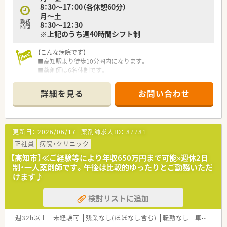
8：30～17：00（各休憩60分）
月～土
勤務
8：30～12：30
時間
※上記のうち週40時間シフト制
【こんな病院です】
■高知駅より徒歩10分圏内になります。
■薬剤師は6名体制です。
【業務内容】
詳細を見る
お問い合わせ
■院外に処方をだしており入院患者の対応がメインになりま
す。
■総合科目を診療しております。
更新日：
2026/06/17
薬剤師求人ID：
87781
【法人概要】
■高知市の中央に位置し昭和42年に民間で初めての救急病院と
正社員
病院・クリニック
してスタートしております。24時間の救急医療からリハビリテ
【高知市】≪ご経験等により年収650万円まで可能»週休2日
ーションまで総合病院として一貫した医療提供体制を整えてお
制・一人薬剤師です。午後は比較的ゆったりとご勤務いただ
ります。
けます♪
■令和元年12月に介護保険法の改定にともない、介護療養病床
を介護医療院へ転換しております。高齢化が進む昨今の社会状
検討リストに追加
況に対応していくことを目標に努められております。
■市道北側の２つの病棟を順次改築・免震化しより安全で快適な
療養環境の実現を進めております。
週32h以上
未経験可
残業なし(ほぼなし含む)
転勤なし
車通勤可