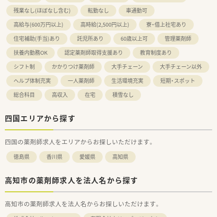
残業なし(ほぼなし含む)
転勤なし
車通勤可
高給与(600万円以上)
高時給(2,500円以上)
寮・借上社宅あり
住宅補助(手当)あり
託児所あり
60歳以上可
管理薬剤師
扶養内勤務OK
認定薬剤師取得支援あり
教育制度あり
シフト制
かかりつけ薬剤師
大手チェーン
大手チェーン以外
ヘルプ体制充実
一人薬剤師
生活環境充実
短期・スポット
総合科目
高収入
在宅
積雪なし
四国エリアから探す
四国の薬剤師求人をエリアからお探しいただけます。
徳島県
香川県
愛媛県
高知県
高知市の薬剤師求人を法人名から探す
高知市の薬剤師求人を法人名からお探しいただけます。