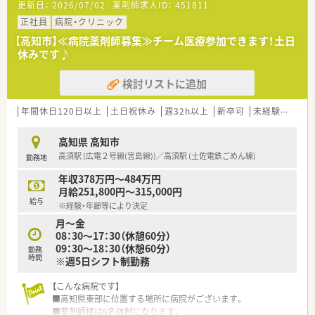
更新日：
2026/07/02
薬剤師求人ID：
451811
※ご経験・面接による
勤務時間：月～土 8：30～17：15（45分休憩）
正社員
病院・クリニック
※1ヶ月単位変形労働制
【高知市】≪病院薬剤師募集≫チーム医療参加できます！土日
休日：月9日休み（2月のみ8日）、有給休暇（時間単位で取得可能）、
休みです♪
夏季休暇、年末年始
福利厚生諸手当：厚生年金／雇用保険／薬剤師賠償責任保険／そ
検討リストに追加
の他健保 職務手当50,000円
＜こんな病院です＞
年間休日120日以上
土日祝休み
週32h以上
新卒可
未経験可
転
■最寄り駅より徒歩3分！通勤便利な立地です。
■脳動脈瘤・脳腫瘍・慢性硬膜下血腫などの手術を中心に行って
高知県 高知市
いる病院です。
高須駅 (広電２号線(宮島線))／高須駅 (土佐電鉄ごめん線)
勤務地
■救急の受け入れもしている他、脳卒中の患者様を退院後も他の
医療機関との連携によって地域全体で支えていくための仕組み
年収378万円～484万円
作りをしているなど患者様一人ひとりに合わせた柔軟な対応で
月給251,800円～315,000円
地域住民の健康に寄与しています。
給与
※経験・年齢等により決定
■ガンマナイフ等最新の機器を導入しています。
月～金
■地域の方に向けた健康教室を開催しています。
08：30～17：30（休憩60分）
■「くるみんマーク」を取得している法人です。育児・介護休業の
09：30～18：30（休憩60分）
規定の改善など、従業員の方が働きやすい環境を整備されていま
勤務
時間
※週5日シフト制勤務
す。高知県ワークライフバランス推進企業にも認定されました。
【こんな病院です】
＜業務内容＞
■高知県東部に位置する場所に病院がございます。
■処方箋による調剤業務、服薬指導、薬剤情報の提供など
■薬剤師様は6名体制になります。
■調剤、監査、薬剤管理指導、ミキシング、DI、持参薬鑑別、在庫管