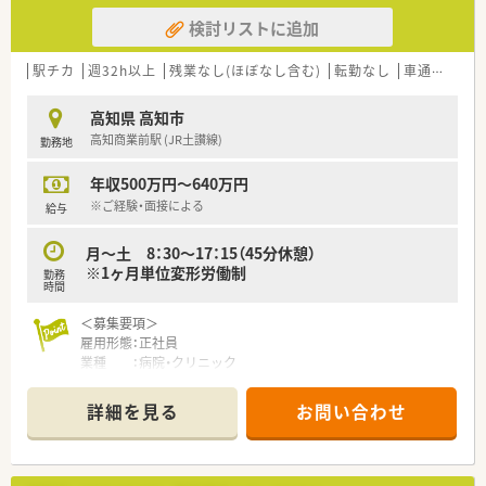
検討リストに追加
駅チカ
週32h以上
残業なし(ほぼなし含む)
転勤なし
車通勤可
高
高知県 高知市
高知商業前駅 (JR土讃線)
勤務地
年収500万円～640万円
※ご経験・面接による
給与
月～土 8：30～17：15（45分休憩）
※1ヶ月単位変形労働制
勤務
時間
＜募集要項＞
雇用形態：正社員
業種 ：病院・クリニック
業務内容：調剤／監査／服薬指導／病棟業務／持参薬チェック／
DI業務／院内委員会参加／混注業務／病棟服薬指導
詳細を見る
お問い合わせ
診療科目（脳神経外科、内科、循環器内科、消化器内科、小児科、眼
科、放射線科ほか）
資格 ：薬剤師免許をお持ちの方（取得見込みの方を含む）
給与 ：年収500万円～640万円