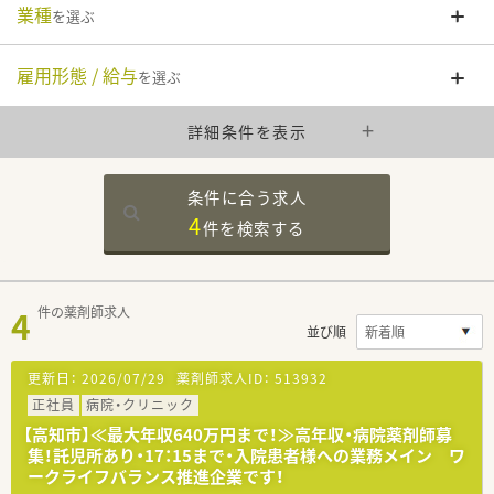
業種
を選ぶ
雇用形態 / 給与
を選ぶ
詳細条件を表示
条件に合う求人
4
件を
検索する
4
件の薬剤師求人
並び順
更新日：
2026/07/29
薬剤師求人ID：
513932
正社員
病院・クリニック
【高知市】≪最大年収640万円まで！≫高年収・病院薬剤師募
集！託児所あり・17：15まで・入院患者様への業務メイン ワ
ークライフバランス推進企業です！