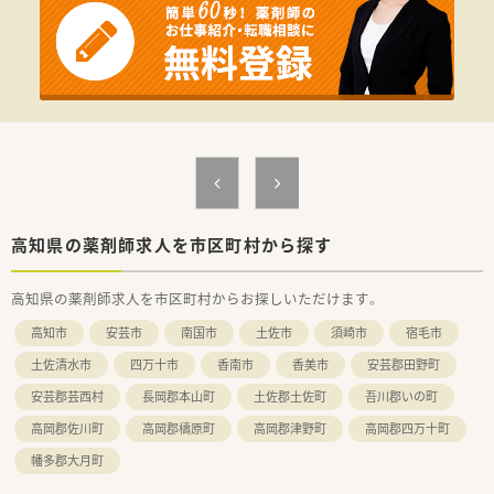
■カルテは紙を使っておりますが全自動分包機、Vマスも導入し
ております。
■注射薬も含めて480品目になります。
【研修制度】
■先輩社員よりOJT研修を実施頂きます。
【法人概要】
■高知市南部に病院を構えており、中核病院として地域に根差し
た医療の実績がございます。
■明治11年より代々受け疲れた病院になります。
現在の理事長は4代目になります。
■病院運営の他に老人保健施設の運営も行っております。
高知県の薬剤師求人を市区町村から探す
【こんな方におススメ】
高知県の薬剤師求人を市区町村からお探しいただけます。
■腰を据えてゆったり働きたい方
■地元の病院で勤務希望の方
高知市
安芸市
南国市
土佐市
須崎市
宿毛市
などなどお問い合わせお待ちしております♪
土佐清水市
四万十市
香南市
香美市
安芸郡田野町
安芸郡芸西村
長岡郡本山町
土佐郡土佐町
吾川郡いの町
高岡郡佐川町
高岡郡檮原町
高岡郡津野町
高岡郡四万十町
幡多郡大月町