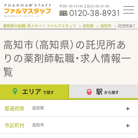
平日9：30-19：00 土日10：00-19：00
薬剤師の転職・求人サイト ファルマスタッフ
高知県
高知市
託児所あり
高知市（高知県）の託児所あ
り
の薬剤師転職・求人情報一
覧
エリア
駅
で探す
から探す
都道府県
高知県
市区町村
高知市