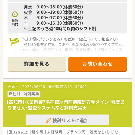
ラウンドな薬剤師として成長できます。
月水 9：00～18：00（休憩60分）
■高知県内でも高レベルと評される研修制度を活用し、専門知識
火金 9：00～19：00（休憩60分）
やスキルを着実に習得できます。
木 9：00～17：00（休憩60分）
■将来的には、管理薬剤師やリーダーとして、店舗運営や後進の
勤務
土 9：00～16：30（休憩60分）
育成に携わることも可能です。
時間
※上記のうち週40時間以内のシフト制
＼未経験・ブランクある方も歓迎／（高知市エリア担当より）
正社員が複数名在籍しており、急なお休みが取りやすく質問もし
やすい温かい雰囲気です。手厚い教育制度で未経験からでも安
心です。
詳細を見る
お問い合わせ
【店舗情報と応需状況について】
■最寄り駅である田辺島通駅から徒歩10分ほどの国道沿いに位
置し、車通勤にも便利なクリニックビル内の調剤薬局です。
■整形外科や皮膚科、耳鼻科など多岐にわたる科目の処方箋を1
更新日：
2026/06/26
薬剤師求人ID：
36609
日に150から160枚ほど応需している活気ある店舗です。
■近隣の居宅への在宅訪問業務にも積極的に対応しており、地域
正社員
調剤薬局
に密着した医療の提供を通じて社会貢献を実感できます。
【高知市】≪薬剤師7名在籍≫門前病院処方箋メイン・残業あ
りません・監査システムなど調剤充実★
【法人特徴について】
■よく働きよく遊びよく学ぶことをテーマに掲げ、時代の変化に
検討リストに追加
合わせた攻めの経営を目指している地域密着型の法人です。
■開業当初から20年以上にわたり在宅医療に取り組んでおり、
これまでに400件以上の対応実績を誇る安定した企業です。
週32h以上
新卒可
未経験可
ブランク可
残業なし(ほぼなし含む)