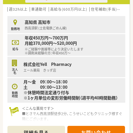
■処方箋枚数は1日あたり平均130枚です。
です。
■複数科目取り扱っており単科に偏ることなく、幅広く勉強でき
週32h以上
車通勤可
高給与(600万円以上)
住宅補助(手当)あり
管
■管理薬剤師⇒薬局長というキャリアや
ます。
新卒採用や教育研修・店舗開発・安全管理などのキャリアも目
■クリーンベンチなどの設備がある店舗でスキルアップできる
指していくことができます。
高知県 高知市
環境です。
■企業年金制度や従業員持ち株制度、英会話スクール補助等の福
西高須駅 (土佐電鉄ごめん線)
勤務地
■高知医療センターからの外来処方箋の対応がメインです。
利厚生も充実しています。
■在宅専任者の方がいらっしゃいますので在宅業務について基
年収450万円～700万円
本的に対応はございません。
＜こんな方にオススメ＞
月給370,000円～520,000円
■総合病院門前でスキルアップしたい方
給与
※ご経験や面接等により決定いたします
＜研修制度＞
■店舗異動なく同じ店舗で長くお仕事したい方
※調剤未経験の方：年収450万～
■ご入職後は店舗での実務を通じて一連の流れを習得頂きま
■年間休日120日以上を希望されている方 等
す。
株式会社Yell Pharmacy
ベテランの社員さんもおられますので安心です。
法人
エール薬局 きっず店
■認定薬剤師取得サポートとしてe-ラーニングの利用が可能で
名
す。
月～金 09：00～18：00
土 09：00～13：00
＜法人特徴＞
※休憩時間法定通り付与
勤務
■高知県内を中心にグループ全体で32店舗展開中です。今後も
時間
※1ヶ月単位の変形労働時間制（週平均40時間勤務）
県内・県外にて店舗を増やしていく方針です。
■総合病院門前からクリニック門前までさまざまな科目の店舗
＜こんな薬局です＞
を運営されています。
■とさでん西高須駅徒歩2分、こうせいこどもクリニック様すぐ
■在宅件数はグループ全体で700件以上ございます。在宅専任薬
隣にございます。
剤師も複数名いらっしゃいます。
■2階建ての建物の1階が店舗となっています。
■1年に1回以上学会に参加されており、学会発表チームを立ち
■薬剤師1名体制の店舗です。配属店舗につきましてはご経験や
上げ、日々の業務で感じたことや、患者さまからの要望などを議
詳細を見る
お問い合わせ