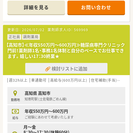
医療を提供できる環境作りをしています
詳細を見る
お問い合わせ
■時短勤務・借り上げ社宅・就業困難な期間の給与を補償する「ツ
ルハグループLTD制度」と長く安心・安定した勤務を確保できる
福利厚生が充実しています！
■現場でのキャリアップ以外にも、本部職では薬事教育部・在宅
更新日：
2026/07/02
薬剤師求人ID：
569969
推進部といった運営側へのキャリアパスも用意されており大手
ならではの充実したキャリアパスがあります
正社員
調剤薬局
【高知市】≪年収550万円～600万円≫糖尿病専門クリニック
門前！薬剤師1名・事務1名体制と自分のペースでお仕事でき
ます。嬉しい17：30終業★
検討リストに追加
週32h以上
車通勤可
高給与(600万円以上)
住宅補助(手当)あり
シ
高知県 高知市
知寄町駅 (土佐電鉄ごめん線)
勤務地
年収550万円～600万円
ご経験にあわせて考慮いたします
給与
月～金
8：30～17：30（休憩60分）