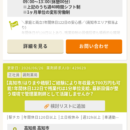
09：00～13：00（休憩00分）
※上記のうち週40時間シフト制
※1ヶ月単位の変形労働制
＼家庭と両立！年間休日122日の安心感／（高知市エリア担当よ
り）
年間休日が120日以上あり、残業抑制の設備投資も積極的な職場
です。管理薬剤師さんも子育てに理解があり、急なお休みも助け
合える温かい雰囲気が魅力ですよ。
詳細を見る
お問い合わせ
【店舗情報と応需状況について】
■上町二丁目駅から徒歩5分と好立地で、公共交通機関を利用し
ての通勤も非常にスムーズな市中心部の薬局です。
更新日：
2026/06/26
薬剤師求人ID：
429629
■門前の大規模病院より精神科や心療内科を中心に受けており、
1日平均140枚から150枚の処方箋を応需します。
正社員
調剤薬局
■事務スタッフが4名在籍しているため、薬剤師は調剤や服薬指
【高知市/はりまや橋駅】ご経験により年収最大700万円も可
導といった本来の専門業務に専念できる体制です。
能！年間休日122日で残業代は1分単位支給、最新設備が整
う環境で管理薬剤師として活躍しませんか？
【法人特徴について】
■東証プライム上場グループの一員として安定した経営基盤を
検討リストに追加
誇り、安心して長く働き続けられる優良企業です。
■5年先を歩く薬局を目指してドライブスルーや無菌室を導入す
るなど、常に新しい挑戦を続ける革新的な組織です。
駅チカ
年間休日120日以上
土日祝休み
週32h以上
車通勤可
高給
■在宅医療の分野では20年以上の実績と豊富なノウハウを持っ
ており、業界内でもトップクラスのシェアを誇ります。
高知県 高知市