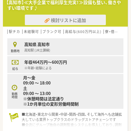
【高知市】≪大手企業で福利厚生充実！≫設備も整い、働きや
すい環境です♪
【法人特徴について】
■高知県内にて2店舗の薬局を運営しており、創業から約27年を
検討リストに追加
迎える地域密着型の安定した企業です。
■勤続年数の長いスタッフが多く在籍しているため、定着率が高
く腰を据えて働ける環境が整っています。
駅チカ
未経験可
ブランク可
高給与(600万円以上)
寮・借上社宅あり
■社員の方々は皆さんお優しい性格の方ばかりで、人間関係のス
トレスが少なく、馴染みやすい職場です。
高知県 高知市
高知駅 (JR土讃線)
勤務地
【求人情報について】
■正社員の募集となっており、これまでのご経験を考慮して年収
年収464万円～600万円
600万円までご提示が可能でございます。
■完全週休2日制を採用しているため、週32時間以上の勤務を維
※年齢・経験による
給与
持しながらもしっかりと休息が取れます。
月～金
■昇給や年2回の賞与支給といった待遇面も充実しており、将来
09:00 ～ 18:00
を見据えて長く活躍いただける求人です。
土
09:00 ～ 13:00
勤務
【想定される業務内容】
時間
※休憩時間は法定通り
■基本的な調剤業務や監査、服薬指導のほか、OTC医薬品の販売
※1か月単位の変形労働時間制
など幅広い業務をご担当いただきます。
■門前病院の幅広い科目を扱うため、薬歴管理を通じて多種多様
■北海道・東北から関東・中部・関西・四国、そして海外へも店舗拡
な症例に触れ、知識を深めることができます。
大している業界トップクラスのドラッグストアチェーンです
■患者様一人ひとりに寄り添った丁寧な服薬指導を大切にして
■全店にグループ独自の調剤監査システムを導入しており、調剤
おり、地域医療への貢献を実感できる業務です。
機器なども統一することでどの店舗でも均一化された質の高い