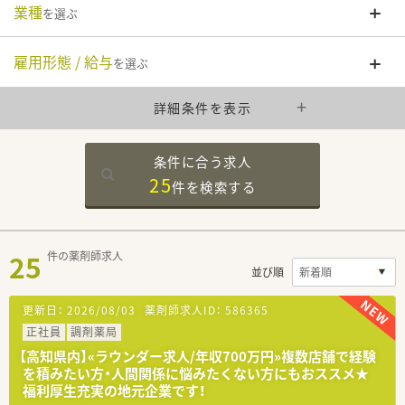
業種
を選ぶ
雇用形態 / 給与
を選ぶ
詳細条件を表示
条件に合う求人
25
件を
検索する
25
件の薬剤師求人
並び順
更新日：
2026/08/03
薬剤師求人ID：
586365
正社員
調剤薬局
【高知県内】«ラウンダー求人/年収700万円»複数店舗で経験
を積みたい方・人間関係に悩みたくない方にもおススメ★
福利厚生充実の地元企業です！