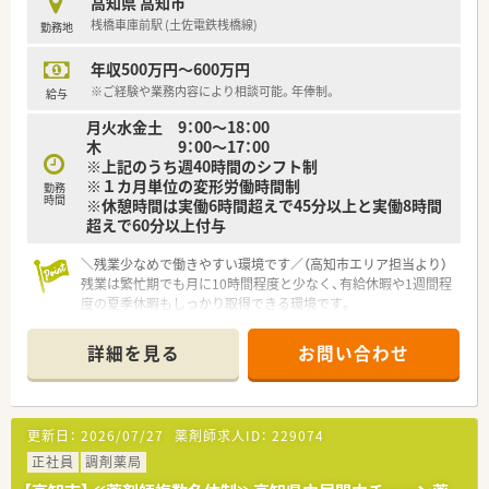
高知県 高知市
【職場環境と雰囲気】
桟橋車庫前駅 (土佐電鉄桟橋線)
勤務地
■調剤室は整理整頓が徹底されており、手狭な店舗であってもゆ
とりを持って安全に業務を行える空間です。
年収500万円～600万円
■最新のレセコンやピッキングサポートシステムを積極的に導
入し、スタッフの業務負担を軽減しています。
※ご経験や業務内容により相談可能。年俸制。
給与
■平均勤続年数は10年と非常に長く、長期間にわたって安心し
月火水金土 9：00～18：00
て働き続けられる温かい雰囲気が魅力です。
木 9：00～17：00
※上記のうち週40時間のシフト制
【こんな方が活躍中】
※１カ月単位の変形労働時間制
■患者様にしっかりと寄り添いながら、地域医療の発展に貢献し
勤務
時間
※休憩時間は実働6時間超えで45分以上と実働8時間
たいという強い使命感を持った方が活躍しています。
超えで60分以上付与
■店舗間の連携や事務スタッフとの円滑なコミュニケーション
を大切にし、チーム医療を実践できる方ばかりです。
＼残業少なめで働きやすい環境です／（高知市エリア担当より）
■未経験からスタートし、周囲の温かいサポートを受けながら着
残業は繁忙期でも月に10時間程度と少なく、有給休暇や1週間程
実にスキルアップを果たしたスタッフもいます。
度の夏季休暇もしっかり取得できる環境です。
【店舗情報と応需状況について】
詳細を見る
お問い合わせ
■桟橋車庫前駅から車で8分ほどの立地にある調剤薬局で、車通
勤も可能なため日々の通勤もスムーズです。
■内科や小児科、皮膚科など幅広い科目の処方箋を1日80から90
枚程度応需し、専門性の高い知識が身につきます。
更新日：
2026/07/27
薬剤師求人ID：
229074
■近隣の居宅への在宅訪問業務にも対応しており、地域医療に貢
献しながら多職種連携の経験を積むことができます。
正社員
調剤薬局