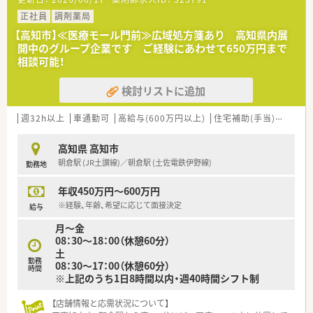
■主に心療内科や精神科の処方箋を1日平均40枚ほど応需して
おり、患者さま一人ひとりとじっくり向き合った服薬指導が可能
正社員
調剤薬局
です。
【高知市】≪医療モール門前≫広域処方箋あり 高知県内展
■常勤薬剤師1名と事務員2名の体制で運営されており、少数精
開中のグループ企業です ご経験にあわせて650万円まで
鋭ながらもお互いに助け合いながら円滑に業務を進めている店
相談可能！
舗です。
検討リストに追加
【法人特徴について】
■高知県を中心に30店舗以上を展開する安定した法人で、今後
も県内外への新規出店を計画している成長著しいグループ企業
週32h以上
車通勤可
高給与(600万円以上)
住宅補助(手当)あり
教
です。
■在宅業務にも注力しており、グループ全体で700件以上の実績
高知県 高知市
があるため、外来調剤以外の幅広い知識を習得することが可能で
朝倉駅 (JR土讃線)／朝倉駅 (土佐電鉄伊野線)
勤務地
す。
■多職種連携を重視し、薬剤師だけでなく看護師やケアマネジャ
年収450万円～600万円
ーも合同で参加する勉強会を年3回開催して知識を深めていま
す。
※経験、年齢、希望に応じて面接決定
給与
月～金
【求人情報について】
08：30～18：00（休憩60分）
■給与は年俸制を採用しており、経験やスキルを考慮した上で年
土
収450万円から最大700万円までの高待遇を提示することが可能
勤務
08：30～17：00（休憩60分）
です。
時間
※上記のうち1日8時間以内・週40時間シフト制
■各種手当が充実しており、認定薬剤師手当や管理薬剤師手当の
ほか、県外から転居される方には住宅手当の支給制度もございま
【店舗情報と応需状況について】
す。