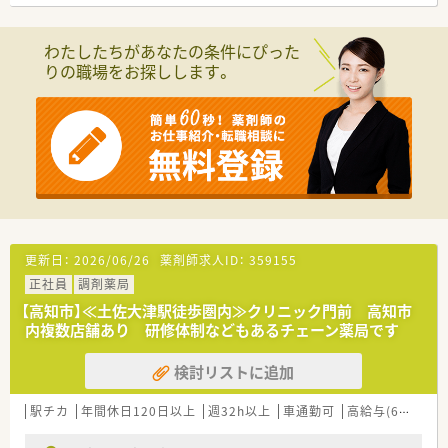
■調剤・投薬・監査 等外来対応業務がメインです。
在宅患者様のご対応もされている店舗です。
■1日あたりの処方箋枚数は平均170枚。
わたしたちがあなたの条件にぴった
■内科・泌尿器科・循環器科・透析・整形外科の処方箋を主に取り
りの職場をお探しします。
扱います。
■投薬口は2か所。患者様の近くまで持っていき投薬を行われて
います。
＜研修制度＞
■ご入職後は店舗での実務を通じて一連の流れを習得頂きま
す。
ベテランの社員さんもおられますので安心です。
■認定薬剤師取得サポートとしてe-ラーニングの利用が可能で
す。
更新日：
2026/06/26
薬剤師求人ID：
359155
＜法人特徴＞
正社員
調剤薬局
■高知県内を中心にグループ全体で32店舗展開中です。今後も
県内・県外にて店舗を増やしていく方針です。
【高知市】≪土佐大津駅徒歩圏内≫クリニック門前 高知市
■総合病院門前からクリニック門前までさまざまな科目の店舗
内複数店舗あり 研修体制などもあるチェーン薬局です
を運営されています。
■在宅件数はグループ全体で700件以上ございます。在宅専任薬
検討リストに追加
剤師も複数名いらっしゃいます。
■1年に1回以上学会に参加されており、学会発表チームを立ち
駅チカ
年間休日120日以上
週32h以上
車通勤可
高給与(600万円以上)
上げ、日々の業務で感じたことや、患者さまからの要望などを議
論して発表の題目を検討されています。