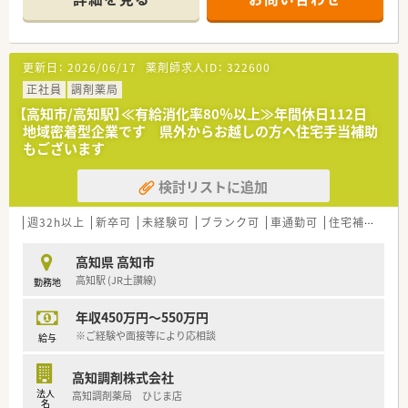
面接等により最終決定いたします。
論して発表の題目を検討されています。
当店舗以外での配属となる可能性もございます。
■1年に3回（3月、7月、11月）グループ内の薬剤師・看護師・ケアマ
■業務効率化や正確な調剤を行うため、電子薬歴・散剤分包機（円
ネージャー・看護師・事務職全ての職員を集めての勉強会を開か
盤）・監査システム・
れています。薬の知識だけでなく、安全管理の取り組みや外部の
更新日：
2026/06/17
薬剤師求人ID：
322600
統一調剤マニュアル・自動発注システム ・散剤ピッキングシス
専門家による接遇研修等も行われています。
テム・二次元バーコードなど導入されています。
正社員
調剤薬局
■保険薬局での勤務未経験の方に対しても、電子薬歴の使用方法
や調剤報酬の算定方法等の教育カリキュラムをご準備されてい
【高知市/高知駅】≪有給消化率80％以上≫年間休日112日
＜業務内容＞
ます。
地域密着型企業です 県外からお越しの方へ住宅手当補助
■調剤・投薬・監査等、外来処方箋の対応全般をお願いいたしま
■希望制となりますが、職員研修の一環として医療機関のご協力
もございます
す。
のもと、4～6カ月の病院研修も行われています。
■小児科門前のため、お子様・その親御様が来局されることが多
■調剤業務だけでなく、災害対策や野菜の販売等を通して地域貢
検討リストに追加
いです。
献を行われています。
■処方箋枚数は1日あたり平均40枚です。
■在宅患者様の対応も行っています。これまでのご経験や入社
週32h以上
新卒可
未経験可
ブランク可
車通勤可
住宅補助(手当)あり
＜こんな方にもオススメ＞
後の状況に応じてご担当頂く場合がございます。
■総合病院門前で働きたい方
■毎週出なくても土日休みがあればいいなとお考えの方
高知県 高知市
＜研修制度＞
高知駅 (JR土讃線)
勤務地
■ご入職後は店舗での実務を通じて一連の流れを習得頂きま
す。
年収450万円～550万円
■認定薬剤師取得サポートとしてe-ラーニングの利用が可能で
す。
※ご経験や面接等により応相談
給与
■1年に3回（3月、7月、11月）グループ内の薬剤師・看護師・ケアマ
ネージャー・看護師・事務職全ての職員を集めての勉強会を開か
高知調剤株式会社
れています。薬の知識だけでなく、安全管理の取り組みや外部の
法人
高知調剤薬局 ひじま店
専門家による接遇研修等も行われています。
名