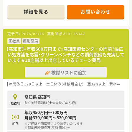
■コンビニもすぐそばにあり便利です。
グループを含めると2,000店舗以上展開。
■薬剤師人数は常時6名体制です。
業界最大規模な上に、最近では全国展開+アジア進出も果たし、
詳細を見る
お問い合わせ
■男女比率は半々です。長くご勤務されているベテランの社員
グローバル企業の仲間入りをしています。
さんも複数いらっしゃいますので安心です。
■患者様・現場目線での店舗運営を行っています！
■20代・30代・40代・50代まで幅広い年齢層の方がご勤務されて
■病院門前･併設型･ドライブスルー型・専門店と患者様ニーズに
います。
応えるべく多様な形態を展開しています。
更新日：
2026/06/26
薬剤師求人ID：
35347
全店にグループ独自の調剤監査システムを導入しており、調剤機
＜業務内容＞
正社員
調剤薬局
器なども統一することでどの店舗でも均一化された質の高い医
■1日あたりの処方箋枚数は平均130～150枚です。
療を提供できる環境作りをされています。
【高知市】«年収600万円まで»高知医療センターの門前！幅広
■門前病院は多職種の研修生を受け入れを行っておられるよう
■大手ならではキャリアパスも充実！
い処方箋を応需・クリーンベンチなどの調剤設備も充実して
な病院です。
薬局長以降は、「SV⇒調剤部長⇒調剤本部長」といった現場での
います★30店舗以上出店しているチェーン薬局
幅広い症例を取り扱いますので大変勉強になります！
キャリアップ以外に、薬事教育部（薬事Gr・教育Gr・システムGr・
■取扱品目は2000品目以上。
薬学実務教育指導Gr）・在宅推進部などといった運営側へのキャ
検討リストに追加
■調剤・投薬・監査など外来処方箋の対応とレジ業務など店内業
リアパスも用意されています。
務全般をご対応頂きます。
■調剤・投薬・監査については日替わりで担当を変えて対応され
年間休日120日以上
土日休み(相談可含む)
週32h以上
新卒可
未経
ています。
高知県 高知市
＜研修制度＞
県立美術館通駅 (土佐電鉄ごめん線)
勤務地
■ご入職後は店舗での実務を通して一連の流れを習得いただき
ます。
年収450万円～700万円
■研修体制は、中途入社でも1年目・2年目などの研修に任意で参
月給370,000円～520,000円
加することができます。
給与
※ご経験や面接等により決定いたします
■e-ラーニングや外部研修補助なども充実しており、スキルアッ
※調剤未経験の方：年収450万～
プをしやすい環境です。