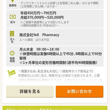
デンテツターミナルビル前駅 (土佐電鉄ごめん線)／はりまや橋駅
勤務地
【勤務実態について】
(土佐電鉄ごめん線)／はりま
…
■年間休日は120日以上を確保しており、昨年度の実績は122日
年収450万円～700万円
とワークライフバランスを重視した働き方です。
月給370,000円～520,000円
■産前産後休暇や育児休暇の取得実績が多数あり、ライフステー
給与
※ご経験や面接等により決定いたします
ジの変化に合わせながら継続して勤務いただけます。
※調剤未経験の方：年収450万～
■勤続5年ごとに表彰される永年勤続制度など、長く貢献する社
員を大切にする福利厚生が充実している職場です。
株式会社Yell Pharmacy
法人
エール薬局 はりまや店
【想定される業務内容】
名
■精神科領域の処方箋をメインに取り扱い、患者様一人ひとりに
月火木金 09：00～18：00
対する深い服薬指導と心のケアを担当いただきます。
※休憩時間は実働6時間以上で45分、8時間以上で60分
■長期処方に伴う一包化業務の比重が高い店舗ですが、最新の全
取得
勤務
自動分包機を完備しており効率的に作業できます。
時間
※1ヶ月単位の変形労働時間制（週平均40時間勤務）
■音声入力の電子薬歴や各種監査システムを積極的に導入して
おり、ミスの防止と業務負担の軽減を図っています。
＼残業少なめ、私生活も大切に／（高知市エリア担当より）
年間休日122日に加え、残業代は1分単位で支給されます。土曜
出勤の振替休日も徹底されており、心身ともにリフレッシュしな
がら長く働き続けられる環境ですよ。
詳細を見る
お問い合わせ
【店舗情報と応需状況について】
■はりまや橋駅から徒歩5分の好立地にあり、通勤の利便性が非
常に高く、近隣には商業施設も多いため買い物にも便利な環境で
す。
更新日：
2026/06/17
薬剤師求人ID：
325791