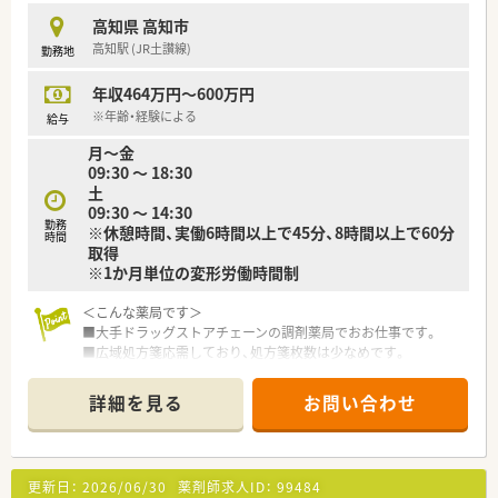
高知県 高知市
高知駅 (JR土讃線)
勤務地
年収464万円～600万円
※年齢・経験による
給与
月～金
09:30 ～ 18:30
土
09:30 ～ 14:30
勤務
※休憩時間、実働6時間以上で45分、8時間以上で60分
時間
取得
※1か月単位の変形労働時間制
＜こんな薬局です＞
■大手ドラッグストアチェーンの調剤薬局でおお仕事です。
■広域処方箋応需しており、処方箋枚数は少なめです。
■薬剤師1名体制です。
詳細を見る
お問い合わせ
＜業務内容＞
■調剤・監査・投薬等、薬剤師業務全般をお願いします。
■処方箋枚数は5～10枚/日程度です。
更新日：
2026/06/30
薬剤師求人ID：
99484
＜研修制度＞