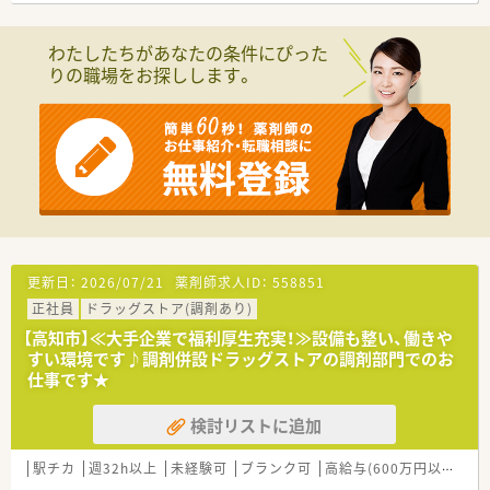
■処方箋による調剤業務、服薬指導、薬剤情報の提供、在宅業務
など
わたしたちがあなたの条件にぴった
りの職場をお探しします。
＜研修制度＞
新人研修から月例の社内勉強会、店舗を飛び出しての研修など地
元薬局としては珍しいほど充実した研修制度を整えています。
＜法人特徴＞
■高知県で主要な総合病院から地域密着型病院まで対応したか
かりつけ薬局として複数店舗運営されています。
■薬剤師と管理栄養士が連携した健康サポートを行っていま
す。法人内の3店舗が厚生労働省基準適合の健康サポート薬局と
して認定されています。
■薬局薬剤師はもちろん病院薬剤師、薬学博士、大学教授経験者
更新日：
2026/07/21
薬剤師求人ID：
558851
なども在籍しています。
正社員
ドラッグストア(調剤あり)
＜こんな方にもオススメ＞
【高知市】≪大手企業で福利厚生充実！≫設備も整い、働きや
■薬剤師としてスキルアップを図りたい方
すい環境です♪調剤併設ドラッグストアの調剤部門でのお
■長く勤められる地元企業をお探しの方
仕事です★
検討リストに追加
駅チカ
週32h以上
未経験可
ブランク可
高給与(600万円以上)
寮