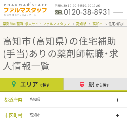
平日9：30-19：00 土日10：00-19：00
薬剤師の転職・求人サイト ファルマスタッフ
高知県
高知市
住宅補助(手
高知市（高知県）の住宅補助
(手当)あり
の薬剤師転職・求
人情報一覧
エリア
駅
で探す
から探す
都道府県
高知県
市区町村
高知市