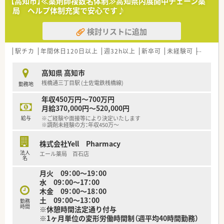
【高知市】≪薬剤師複数名体制≫高知県内展開中チェーン薬
【法人特徴について】
局 ヘルプ体制充実で安心です♪
■よく働き、よく遊び、よく学ぶことをテーマに掲げ、時代の変
化に合わせた攻めの経営を目指している法人です。
検討リストに追加
■開業当初から20年以上にわたり在宅医療に取り組んでおり、
これまでに400件以上の実績を誇る地域密着型の企業です。
■年に1回社長が従業員全員と面談を行うなど、現場の意見を大
駅チカ
年間休日120日以上
週32h以上
新卒可
未経験可
ブラン
切に汲み取るボトムアップの社風が根付いています。
高知県 高知市
【勤務実態について】
桟橋通三丁目駅 (土佐電鉄桟橋線)
勤務地
■残業時間は繁忙期であっても月に10時間程度と少なく、ワーク
ライフバランスを保ちながら無理なく働けます。
年収450万円～700万円
■木曜は17時まで、その他の曜日は18時までの営業となってお
月給370,000円～520,000円
り、退勤後のプライベートな予定も立てやすい環境です。
給与
※ご経験や面接等により決定いたします
■産前産後休暇や育児休業、介護休業の取得実績があり、ライフ
※調剤未経験の方：年収450万～
ステージが変化しても長く働き続けられる職場です。
株式会社Yell Pharmacy
【職場環境と雰囲気】
法人
エール薬局 百石店
■正社員4名に加えてパートスタッフや事務員が在籍しており、
名
多めの人数配置で協力し合いながら業務を進めています。
月火 09：00～19：00
■年に1回社員を集めて会社の方向性やビジョンを共有する機会
水 09：00～17：00
があり、組織としての一体感を感じられる職場です。
木金 09：00～18：00
■現場の声を積極的に経営に活かす風通しの良い社風であり、ス
土 09：00～13：00
勤務
タッフ同士のコミュニケーションも活発に行われています。
時間
※休憩時間法定通り付与
※1ヶ月単位の変形労働時間制（週平均40時間勤務）