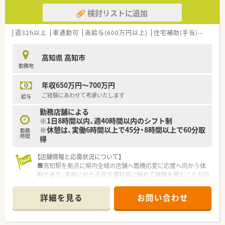
検討リストに追加
週32h以上
車通勤可
高給与(600万円以上)
住宅補助(手当)あり
シ
高知県 高知市
勤務地
年収650万円～700万円
ご経験にあわせて考慮いたします
給与
勤務店舗による
※1日8時間以内、週40時間以内のシフト制
※休憩は、実働6時間以上で45分・8時間以上で60分取
勤務
時間
得
【店舗情報と応需状況について】
■高知駅を拠点に県内全域の店舗へ臨機応変に応援へ向かう体
制であり、多岐にわたる処方箋科目に触れて経験を積むことが可
能です。
■各店舗の処方箋枚数や応需科目は配属先により異なりますが、
詳細を見る
お問い合わせ
地域に根ざしたクリニック門前への展開をメインとして運営し
ています。
■勤務する薬剤師や事務スタッフの人数は各店舗の規模に応じ