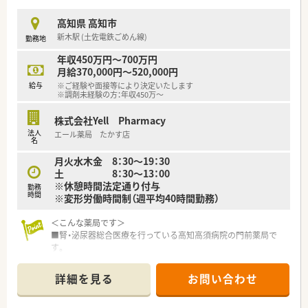
■年に1回社長が従業員全員と面談を実施するなど、現場の意見
を大切に汲み取る風通しの良いボトムアップの社風です。
高知県 高知市
新木駅 (土佐電鉄ごめん線)
勤務地
【職場環境と雰囲気】
■正社員が複数名在籍しており、調剤室はコンパクトながらもス
年収450万円～700万円
タッフ同士で連携しやすく、質問もしやすい温かい雰囲気です。
月給370,000円～520,000円
■近隣には郵便局や商業施設、飲食店などが揃っており、お昼休
給与
※ご経験や面接等により決定いたします
みや仕事帰りのお買い物にも非常に便利な周辺環境です。
※調剤未経験の方：年収450万～
■毎年9月には社員を集めて会社の方向性やビジョンを共有する
機会があり、組織としての一体感を感じられる職場です。
株式会社Yell Pharmacy
法人
エール薬局 たかす店
【こんな取り組みをしています】
名
■遠方からの転居を伴う就職を支援するため、片道100キロ以上
月火水木金 8：30～19：30
からの場合は社宅をご用意する手厚いサポート制度がありま
土 8：30～13：00
す。
※休憩時間法定通り付与
勤務
■カセット式全自動分包機や電子天秤一体型監査システムなど
時間
※変形労働時間制（週平均40時間勤務）
の最新機器を導入し、安全かつ効率的な調剤業務を推進していま
す。
＜こんな薬局です＞
■在宅医療に特化した専門店舗の運営や、漢方専門の店舗を展開
■腎・泌尿器総合医療を行っている高知高須病院の門前薬局で
するなど、地域医療の多様なニーズに柔軟に応え続けています。
す。
■土日祝は門前の病院がお休みのため、店舗もお休みです。
■複数薬剤師が在籍している店舗です。管理薬剤師は男性です。
詳細を見る
お問い合わせ
＜業務内容＞