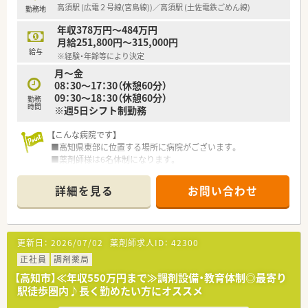
高須駅 (広電２号線(宮島線))／高須駅 (土佐電鉄ごめん線)
勤務地
■県外から転居される方には、上限5万円の住宅手当や上限10万
円の引越し費用補助制度がございます。
年収378万円～484万円
月給251,800円～315,000円
【法人特徴について】
給与
※経験・年齢等により決定
■高知県内で地域に根差したクリニックの門前を中心に、複数の
月～金
店舗を展開しているグループ企業です。
08：30～17：30（休憩60分）
■自治体と連携した栄養管理指導や健康フェアの開催など、地域
09：30～18：30（休憩60分）
医療へ積極的に貢献しています。
勤務
時間
※週5日シフト制勤務
■会社全体でフレイル（虚弱状態）予防にも力を入れており、地域
の健康サポートに多角的に取り組んでいます。
【こんな病院です】
■高知県東部に位置する場所に病院がございます。
■薬剤師様は6名体制になります。
【業務内容】科目や枚数
詳細を見る
お問い合わせ
■泌尿器科, 透析,腎臓内科,糖尿病内科を受けております。
【研修制度】
■先輩社員よりOJT研修を実施頂きます。
更新日：
2026/07/02
薬剤師求人ID：
42300
【法人概要】
正社員
調剤薬局
■1974年に透析医療や泌尿器疾患の診療所からスタートし、
【高知市】≪年収550万円まで≫調剤設備・教育体制◎最寄り
1979年には増床に伴いクリニックから病院へ変更しておりま
駅徒歩圏内♪長く勤めたい方にオススメ
す。