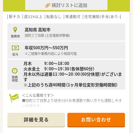
県東部からの透析通院患者様のために1980年に診療所開設、
検討リストに追加
2000年にクリニックを開設しております。
2011年に老人ホームを併設いたしました。
■病院運営の他、診療所1過少・クリニック1箇所・訪問看護ステ
駅チカ
週32h以上
転勤なし
車通勤可
住宅補助(手当)あり
認定
ーション2箇所・居宅介護支援事業所1箇所・老人ホーム1箇所・
ショートステーション1箇所を運営しております。
高知県 高知市
旭町三丁目駅 (土佐電鉄伊野線)
勤務地
【こんな方におススメ】
■地元の病院でお勤め希望の方
年収500万円～550万円
■病院での勤務に興味がある方
などなどお問い合わせお待ちしております♪
※ご経験や業務内容により相談可能
給与
月木 9：00～18：00
火水金土 9：00～19：30（各休憩60分）
月木以外は遅番11：00～20：00（60分休憩）がございま
勤務
す
時間
※上記のうち週40時間（1ヶ月単位変形労働時間制）
＜こんな薬局です＞
■旭町三丁目駅より徒歩2分！お車通勤で無い方でも通勤しやす
い立地です。
■オレンジの看板が目印♪住宅に囲まれた穏やかなエリアに建
っています。
詳細を見る
お問い合わせ
■近隣の病院より心療内科メインで応需されています。
＜業務内容＞