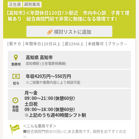
■中途入社の方は、ＯＪＴ研修が基本となりますが、グループ企
正社員
調剤薬局
業全体の症例・ノウハウ等、ナレッジの共有と蓄積がなされてお
【高知市】≪年間休日120日！≫駅近 市内中心部 子育て理
り、興味がある事や疑問点はいつでも情報を引き出せる環境があ
解あり 総合病院門前で非常に勉強になる環境です！
ります。
■キャリアに応じた研修制度も用意されており、管理薬剤師セミ
検討リストに追加
ナー等の多種多様なセミナー開催やグループ学術発表大会など
学びの機会が多いです。
駅チカ
年間休日120日以上
週32h以上
未経験可
ブランク可
転
＜福利厚生＞
■長く安心・安定した勤務を確保できる福利厚生が充実していま
高知県 高知市
す。
高知橋駅 (土佐電鉄桟橋線)
勤務地
■傷病による長期休業または退職後、会社から給与支給がなくな
った後も、60歳まで独自の給与保障制度を導入しており、万が一
年収420万円～550万円
の際も本人と家族の生活を支えてくれます。
■育児短時間勤務制度は、300名近い方が利用中、お子様が小学
※ご経験や業務内容により相談可能
給与
校３年生が終了する迄利用可能です。
月～金
■管理職の方にはストックオプションの権利(決められた価格で
09：00～21：00（休憩60分）
株を購入する権利)が付与されます。
土日祝
■借上げ社宅制度では、業界では珍しく自分の好きな物件を選ぶ
勤務
09：00～18：00（休憩60分）
事ができるので、納得した物件に居住することが可能です。
時間
※上記のうち週40時間シフト制
＜法人概要＞
＜こんな薬局です＞
★北海道・東北で高いシェアを誇る業界トップ企業！北海道を中
■総合病院門前の川沿いにある薬局です。病院を出てすぐの立
心に約1,300店舗以上（内調剤350店舗以上）展開中のドラッグス
地。
トアチェーンです。