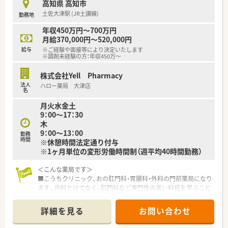
■1年に3回（3月、7月、11月）グループ内の薬剤師・看護師・ケアマ
高知県 高知市
ネージャー・看護師・事務職全ての職員を集めての勉強会を開か
土佐大津駅 (JR土讃線)
勤務地
れています。薬の知識だけでなく、安全管理の取り組みや外部の
専門家による接遇研修等も行われています。
年収450万円～700万円
■保険薬局での勤務未経験の方に対しても、電子薬歴の使用方法
月給370,000円～520,000円
や調剤報酬の算定方法等の教育カリキュラムをご準備されてい
給与
※ご経験や面接等により決定いたします
※調剤未経験の方：年収450万～
ます。
■希望制となりますが、職員研修の一環として医療機関のご協力
株式会社Yell Pharmacy
のもと、4～6カ月の病院研修も行われています。
■調剤業務だけでなく、災害対策や野菜の販売等を通して地域貢
法人
ハロー薬局 大津店
名
献を行われています。
月火水金土
＜こんな方にもオススメ＞
9：00～17：30
■調剤未経験でも教えて頂ける環境があるところを探している
木
方
9：00～13：00
勤務
■高知県内のみで働きたい方
時間
※休憩時間法定通り付与
■研修や学会など参加意欲を後押ししてくれる会社を希望した
※1ヶ月単位の変形労働時間制（週平均40時間勤務）
い方 等
＜こんな薬局です＞
■こうちクリニック、おの肛門科・胃腸科・外科の門前薬局になり
ます。内科だけでなく、肛門科など専門性の高い科目を学ぶこと
ができます。
■土佐大津駅から徒歩5分圏内にあり、車をお持ちでない方も通
詳細を見る
お問い合わせ
勤可能な店舗です。
■業務短縮のため、電子薬歴・分包機（円盤）・一部店舗に二次元バ