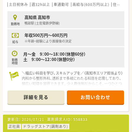
■患者様一人ひとりに寄り添った丁寧な服薬指導を大切にでき
土日祝休み
週32h以上
車通勤可
高給与(600万円以上)
住宅補助(手当)あり
る、ホスピタリティ溢れる方を歓迎いたします。
高知県 高知市
【法人特徴について】
鴨部駅 (土佐電鉄伊野線)
勤務地
■高知市内を中心に地域密着型の店舗展開を行っており、地元の
方々に安心を届ける医療サービスを提供しています。
年収500万円～600万円
■社長自らも薬剤師として現場に立ち、スタッフと同じ目線で業
務に取り組む非常に風通しの良い組織文化です。
※年齢・経験により面接後の決定
給与
■地域に根ざした経営を行っているため店舗異動は基本的に発
生せず、同じ場所で長く腰を据えて勤務可能です。
月～金 9：00～18：00（休憩60分）
土 9：00～12：00（休憩0分）
勤務
【求人情報について】
時間
■年収は経験やスキルを考慮し500万円から580万円まで提示可
能で、高水準の待遇でお迎えいたします。
＼幅広い科目を学び、スキルアップを／（高知市エリア担当より）
■週32時間以上の勤務を基本とした正社員採用となっており、
内科から整形外科、透析まで多岐にわたる科目を応需しており、
安定した雇用環境でキャリアを築くことが可能です。
幅広い知識を習得できます。少人数体制だからこそ、一つひとつ
■電子薬歴や監査システムなど業務を支える設備が整っており、
の業務に深く携わり成長できるチャンスです。
効率的に調剤業務を進められる環境があります。
詳細を見る
お問い合わせ
【店舗情報と応需状況について】
■鴨部駅からお車で8分ほどの立地にある、地域に根ざした落ち
着いた雰囲気の調剤薬局でございます。
■処方箋は1日に約60枚ほど応需しており、内科や外科、整形外
更新日：
2026/07/21
薬剤師求人ID：
558833
科など多岐にわたる科目を扱います。
■門前病院であるJCHO高知西病院からの処方箋を中心に、透析
正社員
ドラッグストア(調剤あり)
等の専門的な分野も学ぶことが可能です。