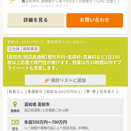
■高知市内、朝倉駅から車で5分ほどの医療モール内に位置して
■昇給は年1回、7月に実施されるため、日々の努力や店舗運営へ
おり、通勤にも便利な薬局です。
の貢献度がしっかりと給与に反映される納得感の高い評価制度
■医療モール内の複数のクリニックから、総合科目の処方箋を1
です。
日に平均して120枚程度応需しています。
詳細を見る
お問い合わせ
■薬剤師は4名体制で、事務スタッフと共にチームとして協力
【勤務実態について】
し、質の高い医療サービスを提供します。
■残業代は1分単位で全額支給される仕組みが整っており、サー
ビス残業は一切なく、働いた分だけ正当に報われる仕組みです。
【募集背景と求める人物像について】
■年間休日は122日と多く設定されており、土曜日に出勤した場
更新日：
2026/06/17
薬剤師求人ID：
40874
■今回は、今後のさらなる店舗体制強化と地域貢献を見据えた、
合は平日に振替休日を取得できるため、実質的な週休2日制で
増員による正社員募集となります。
正社員
調剤薬局
す。
■「よく働き、よく遊び、よく学ぶ」という社風に共感し、主体的
■有給休暇は半日単位での取得が可能となっており、お子様の学
【高知市/田辺島通駅】整形外科・皮膚科・耳鼻科など1日150
に成長したい意欲のある方を歓迎します。
校行事や急な予定にも柔軟に対応できるため、育児中の方も安心
枚以上応需で専門性が磨けます。残業は月10時間以内でプ
■未経験やブランクのある方も、充実した研修制度があるため、
です。
ライベートも充実します。
学びたいという気持ちがあればご相談ください。
検討リストに追加
【法人特徴について】
■高知県を中心に複数店舗を展開し、地域に根差した「かかりつ
け薬局」としての役割を大切にしています。
転勤なし
車通勤可
高給与(600万円以上)
寮・借上社宅あり
住宅補
■現場の意見を尊重するボトムアップ型の経営で、薬剤師が働き
やすい環境作りを常に目指しています。
高知県 高知市
■健康サポート薬局の認定取得や、薬剤師と管理栄養士の連携な
田辺島通駅 (土佐電鉄ごめん線)
勤務地
ど、予防医療にも力を入れています。
年収550万円～700万円
【想定されるキャリアイメージ】
■総合病院門前という環境で、幅広い疾患や処方に触れ、オール
※ご経験や業務内容により相談可能。年俸制。
給与