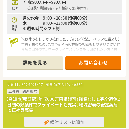
年収500万円～580万円
県内・県外にて店舗を増やしていく方針です。
■総合病院門前からクリニック門前までさまざまな科目の店舗
※ご経験や業務内容により相談可能。年俸制。
給与
を運営されています。
月火水金 9：00～18：30（休憩60分）
■在宅件数はグループ全体で700件以上ございます。在宅専任薬
木土 9：00～13：00（休憩00分）
剤師も複数名いらっしゃいます。
勤務
※週40時間シフト制
■1年に1回以上学会に参加されており、学会発表チームを立ち
時間
上げ、日々の業務で感じたことや、患者さまからの要望などを議
論して発表の題目を検討されています。
＼お休みをしっかり確保したい方に！／（高知市エリア担当より）
■1年に3回（3月、7月、11月）グループ内の薬剤師・看護師・ケアマ
増員募集のため、急な予定や有給休暇の相談もしやすい温かい雰
ネージャー・看護師・事務職全ての職員を集めての勉強会を開か
囲気の職場です。ワークライフバランスを大切にしたい方に最
れています。薬の知識だけでなく、安全管理の取り組みや外部の
適ですよ。
専門家による接遇研修等も行われています。
詳細を見る
お問い合わせ
■保険薬局での勤務未経験の方に対しても、電子薬歴の使用方法
【店舗情報と応需状況について】
や調剤報酬の算定方法等の教育カリキュラムをご準備されてい
■円行寺口駅から車で5分の立地で、小児科を中心に内科や皮膚
ます。
科など複数の医療機関から処方箋を応需しています。
■希望制となりますが、職員研修の一環として医療機関のご協力
■1日あたりの処方箋枚数は60枚から70枚程度で、地域に密着し
更新日：
2026/07/07
薬剤師求人ID：
40881
のもと、4～6カ月の病院研修も行われています。
た薬局として多くの患者様に親しまれています。
■調剤業務だけでなく、災害対策や野菜の販売等を通して地域貢
■小児科特有の複雑な体重計算などは最新のシステムが自動で
正社員
調剤薬局
献を行われています。
行うため、計数調剤の負担が少なく集中できます。
【高知市/鴨部駅】年収600万円相談可！残業なし＆完全週休2
日制の好条件でプライベートも充実、地域密着の安定薬局
【募集背景と求める人物像について】
で正社員募集
■スタッフの皆様がより柔軟にお休みを取得できる体制を整え
るため、今回は将来を見据えた増員募集を行います。
検討リストに追加
■年齢や性別だけでなく経験の有無も一切問いませんので、周囲
と協力しながら明るく勤務できる方を募ります。