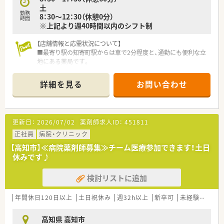
土
勤務
8：30～12：30（休憩0分）
時間
※上記より週40時間以内のシフト制
【店舗情報と応需状況について】
■最寄り駅の知寄町駅からは車で2分程度と、通勤にも便利な立
地にある薬局です。
■近隣の糖尿病専門クリニックからの処方箋がメインで、1日の
応需枚数は約20枚と落ち着いています。
詳細を見る
お問い合わせ
■現在は薬剤師1名と事務員1名体制で運営しており、アットホ
ームな雰囲気です。
【募集背景と求める人物像について】
更新日：
2026/07/02
薬剤師求人ID：
451811
■将来の体制強化を見据え、ゆくゆくは管理薬剤師を担っていた
だける方を増員募集いたします。
正社員
病院・クリニック
■周囲のスタッフと円滑にコミュニケーションを取り、協力して
【高知市】≪病院薬剤師募集≫チーム医療参加できます！土日
業務を進められる協調性を重視しています。
休みです♪
■調剤業務のご経験がある方で、地域医療に貢献したいという意
欲のある方のご応募をお待ちしております。
検討リストに追加
【求人情報について】
■これまでのご経験やスキルを十分に考慮し、年収550万円から
年間休日120日以上
土日祝休み
週32h以上
新卒可
未経験可
転
600万円の範囲でご相談が可能です。
■年間休日は120日と充実しており、バースデイ休暇1日やリフ
高知県 高知市
レッシュ休暇2日も取得できます。