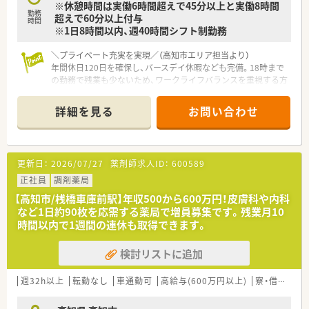
※休憩時間は実働6時間超えで45分以上と実働8時間
【想定される業務内容】
勤務
超えで60分以上付与
■高知県内にある各店舗を巡回しながら調剤や監査および服薬
時間
※1日8時間以内、週40時間シフト制勤務
指導を行い、状況に応じて在宅業務や施設への配達なども担当し
ていただきます。
＼プライベート充実を実現／（高知市エリア担当より）
■特定の店舗に縛られることなく欠員のある場所へヘルプに入
年間休日120日を確保し、バースデイ休暇なども完備。18時まで
るため、多様な処方内容や患者様への対応能力を磨くことができ
の勤務で残業も少ないため、ワークライフバランスを重視する方
る内容です。
にぴったりの環境です。
■関連会社でのジェネリック医薬品の取り扱いがあるため、安定
した医薬品供給と経済性を考慮した調剤業務を実践することが
詳細を見る
お問い合わせ
【店舗情報と応需状況について】
可能です。
■旭町三丁目駅から徒歩4分という好立地にあり、毎日の通勤負
担が少なく通いやすい調剤薬局です。
■皮膚科や整形外科など多岐にわたる専門的な処方箋を1日あた
更新日：
2026/07/27
薬剤師求人ID：
600589
り50から60枚ほど応需しています。
■居宅や施設への在宅業務にも積極的に注力しており、地域医療
正社員
調剤薬局
に深く貢献できるやりがいのある環境です。
【高知市/桟橋車庫前駅】年収500から600万円！皮膚科や内科
など1日約90枚を応需する薬局で増員募集です。残業月10
【法人特徴について】
時間以内で1週間の連休も取得できます。
■何よりも患者様のためになることを理念として掲げ、医療のプ
ロフェッショナルとしての使命を大切にしています。
検討リストに追加
■地域に根ざしたクリニックの門前を中心とした店舗展開を行
い、かかりつけ薬剤師の役割を担っています。
■経営陣が薬剤師として自ら現場で勤務する現場主義を貫いて
週32h以上
転勤なし
車通勤可
高給与(600万円以上)
寮・借上社宅あり
おり、現場の意見が届きやすい社風です。