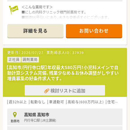
＜こんな薬局です＞
■にしの内科クリニック様門前薬局です。
■国道56号沿いにあり、大きな交差点すぐにございます。
■駐車場は広々、同じ敷地内に複数ございます。
■コンビニやスーパーも近くに複数ございますのでお帰りの際
詳細を見る
お問い合わせ
にお買い物をして帰ることも可能です。
■業務短縮の為最新機器（電子薬歴・分包機（円盤）二次元バーコ
ード、ピッキング鑑査機、散剤鑑査機を導入されています。
■薬剤師常時3名体制です。
更新日：
2026/07/27
薬剤師求人ID：
37939
＜業務内容＞
正社員
調剤薬局
■内科・循環器科（心臓内科）・呼吸器内科・老年内科の診療を受け
【高知市/円行寺口駅】年収最大580万円！小児科メインで自
た患者様の来局が中心です。
動計算システム完備、残業少なめ＆お休み調整がしやすい
■在宅対応も行っており、ご経験や入職後の状況に応じてお願い
増員募集の好条件求人です。
する場合もございます。
■処方箋枚数は70枚/日平均となります。
検討リストに追加
＜研修制度＞
■ご入職後は店舗での実務研修がメインとなります。
週32h以上
転勤なし
車通勤可
高給与(600万円以上)
住宅補助(手当)あり
■認定薬剤師取得サポートとしてe-ラーニングの利用が可能で
す。
高知県 高知市
円行寺口駅 (JR土讃線)
勤務地
＜法人特徴＞
■高知県内を中心にグループ全体で32店舗展開中です。今後も