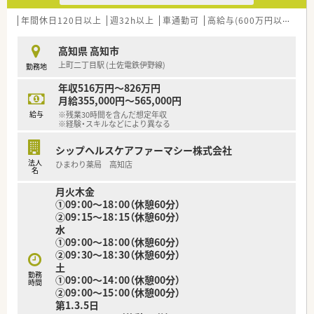
【求人情報について】
■外来対応だけでなく、在宅業務など幅広く経験していきたい方
■ご経験や能力を最大限に評価し、年収500万円から最大650万
年間休日120日以上
等 少しでも気になる方はお気軽にお問い合わせ下さい。
週32h以上
車通勤可
高給与(600万円以上)
住
円までご提示が可能です。
■県外からの転職者には、引越し費用（上限10万円）や家賃補助
高知県 高知市
（上限5万円）など手厚いサポートがあります。
上町二丁目駅 (土佐電鉄伊野線)
勤務地
■賞与はありませんが、その分が年俸に含まれ、月々の安定した
収入に繋がります。
年収516万円～826万円
月給355,000円～565,000円
【勤務実態について】
給与
※残業30時間を含んだ想定年収
■年間休日は120日（公休117日＋リフレッシュ休暇3日）と、お
※経験・スキルなどにより異なる
休みをしっかり確保できます。
■有給休暇の消化率は約90％と非常に高く、半日単位での取得
シップヘルスケアファーマシー株式会社
も可能で、計画的に利用できます。
法人
ひまわり薬局 高知店
■育休復帰時の時短勤務制度も完備しており、ライフステージの
名
変化に合わせた働き方が可能です。
月火木金
①09：00～18：00（休憩60分）
②09：15～18：15（休憩60分）
水
①09：00～18：00（休憩60分）
②09：30～18：30（休憩60分）
土
勤務
①09：00～14：00（休憩00分）
時間
②09：00～15：00（休憩00分）
第1.3.5日