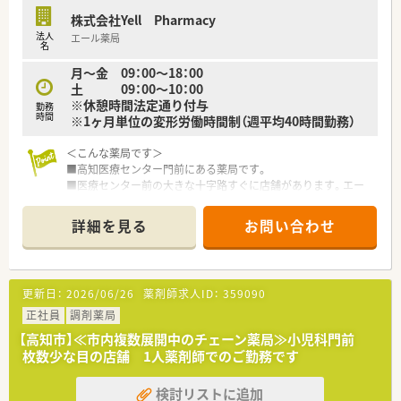
また経験に不安がある方には、OJT制度や個別研修なども行っ
株式会社Yell Pharmacy
て下さいます。
法人
エール薬局
名
＜法人特徴＞
月～金 09：00～18：00
■大阪・神戸を中心に35店舗展開している調剤薬局。
土 09：00～10：00
薬剤師資格を保有されている社長様ですので、現場の事を非常
※休憩時間法定通り付与
勤務
に理解されています。
時間
※1ヶ月単位の変形労働時間制（週平均40時間勤務）
役員も全員薬剤師です。無借金経営で毎年増収増益の為、安定
性は抜群の企業です。毎年昇給も安定してございます。
＜こんな薬局です＞
■総合病院門前・中小病院門前・医療モール型・クリニック前・在
■高知医療センター門前にある薬局です。
宅専門薬局と、
■医療センター前の大きな十字路すぐに店舗があります。エー
様々なタイプの薬局で自分のスキルを生かすことが出来ま
ル薬局ならではのピンク色の看板が目印です。
す。
■駐車場も広々しており、近隣は渋滞も発生しませんのでお車で
■1年に1度人事部へキャリアについて自己申告シートを提出す
詳細を見る
お問い合わせ
の通勤時も楽々です。
る事ができ、
■総合病院門前のため老若男女幅広く患者様が来局されます。
その際にキャリアや自身にあった店舗についてなどを申告で
キッズスペースやドリンクコーナーなど、お待ちいただく時間を
きる制度がございます。
少しでも快適にお過ごし頂けるような店内になっています。
■年間休日は120日前後（特別休暇・計画有給含む）です。
更新日：
2026/06/26
薬剤師求人ID：
359090
■薬剤師常時4～5名体制です。管理薬剤師は女性です。
残業も全店舗平均が月6時間とライフワークバランスも充実す
正社員
調剤薬局
る事ができます。
＜設備も充実＞
■住宅手当は、自己都合での1人暮らしや持ち家でも支給がござ
【高知市】≪市内複数展開中のチェーン薬局≫小児科門前
■電子薬歴・分包機（円盤）・二次元バーコード・クリーンベンチ
います。（規定あり）
枚数少な目の店舗 1人薬剤師でのご勤務です
等導入されています。
保育料補助制度や傷病手当なども独自に制度化されていま
す。
検討リストに追加
＜業務内容＞
産育休復帰率100%で、産休育休者も多くの実績がある会社様