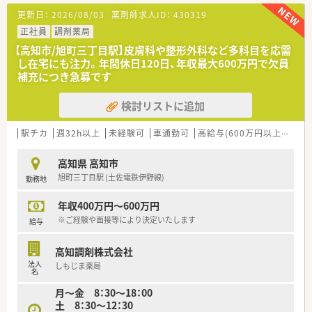
て最適化されており、協力しながら日々の業務を円滑に進めてお
更新日：
2026/08/03
薬剤師求人ID：
430319
ります。
正社員
調剤薬局
【法人特徴について】
【高知市/旭町三丁目駅】皮膚科や整形外科など多科目を応需
■高知県内においてグループ全体で16店舗を展開しており、地
し在宅にも注力。年間休日120日、年収最大600万円で欠員
域住民の健やかな暮らしを支える医療の提供を最優先事項とし
補充につき急募です
ています。
■自治体と強固なタッグを組みながら地域の皆様の栄養管理を
検討リストに追加
実施しており、地域医療へ積極的に参画する姿勢を非常に大切に
しています。
■社長や専務自身が薬剤師として現場に出て勤務しているため、
駅チカ
週32h以上
未経験可
車通勤可
高給与(600万円以上)
住宅
現場の声を反映しやすく風通しの良い組織文化が醸成されてい
る会社です。
高知県 高知市
旭町三丁目駅 (土佐電鉄伊野線)
勤務地
【勤務実態について】
■年間休日は120日確保されており、バースデイ休暇やリフレッ
年収400万円～600万円
シュ休暇を利用することで心身ともにリフレッシュできる環境
です。
※ご経験や面接等により決定いたします
給与
■有給休暇の消化率は約90％と非常に高く、私生活の予定と業
務のバランスを保ちながら無理なく長期的に勤め続けることが
高知調剤株式会社
可能です。
法人
しもじま薬局
■固定残業代が設定されているため月々の給与が安定しており、
名
残業自体もほとんど発生しない仕組みが整えられている点が魅
月～金 8：30～18：00
力です。
土 8：30～12：30