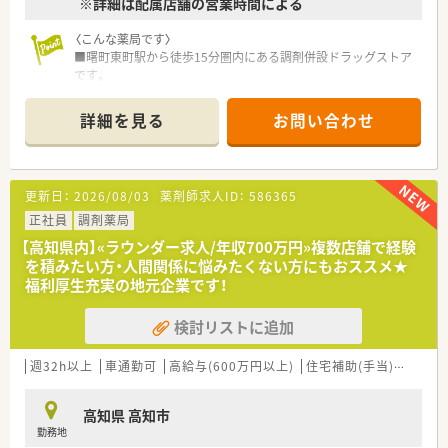
※詳細は配属店舗の営業時間による
〈こんな薬局です〉
■曙町東町駅から徒歩15分圏内にある調剤併設ドラッグストア
です。
■処方箋枚数は5～10枚/日程。
広域処方箋の他、近隣の耳鼻咽喉科クリニックからの処方箋も
詳細を見る
お問い合わせ
応需しています。
■薬剤師1名、事務2名体制です。
〈業務内容〉
更新日：
2026/08/03
薬剤師求人ID：
586365
■OTC医薬品の販売に関する販売・接客・レジ業務。
■調剤業務、レセコンを用いての処方箋入力などをお願いしま
正社員
調剤薬局
す。
【高知県内】«ラウンダー求人/年収700万円»複数店舗で経験
を積みたい方・人間関係に悩みたくない方にもおススメ★
〈法人概要〉
福利厚生充実の地元企業です！
■創業205周年を迎える総合健康企業です。
■高知県内でドラッグストアを経営し、調剤併設店も展開してい
検討リストに追加
ます。
■医薬品から日用品、化粧品等も取扱があり幅広い業務に触れる
ことができます。
週32h以上
車通勤可
高給与(600万円以上)
住宅補助(手当)あり
シ
■薬剤師は新しいポストとなりますので、新たな挑戦をしたい方
に最適の環境です。調剤ご経験者であれば高年収が狙えます。
高知県 高知市
■広々とした調剤室はどこも綺麗で、監査システム・自動分包機
勤務地
などの調剤設備も整っています。