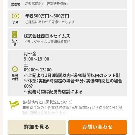
高知駅前駅 (土佐電鉄桟橋線)
勤務地
ライフバランスを保ちながら無理なく働けます。
■木曜は17時まで、その他の曜日は18時までの営業となってお
年収500万円～600万円
り、退勤後のプライベートな予定も立てやすい環境です。
■産前産後休暇や育児休業、介護休業の取得実績があり、ライフ
ご経験にあわせて考慮いたします
給与
ステージが変化しても長く働き続けられる職場です。
株式会社西日本セイムス
【職場環境と雰囲気】
法人
ドラッグセイムス高知駅前薬局
■正社員4名に加えてパートスタッフや事務員が在籍しており、
名
多めの人数配置で協力し合いながら業務を進めています。
月～金
■年に1回社員を集めて会社の方向性やビジョンを共有する機会
9：00～19：00
があり、組織としての一体感を感じられる職場です。
土
■現場の声を積極的に経営に活かす風通しの良い社風であり、ス
09：00～13：00
タッフ同士のコミュニケーションも活発に行われています。
※上記より1日8時間以内・週40時間以内のシフト制
勤務
時間
※休憩：実働6時間超の場合45分、実働8時間超の場合
60分
※勤務時間は配属先店舗による
【店舗情報と応需状況について】
■最寄り駅の土佐電鉄桟橋線「高知駅前駅」から徒歩約2分と通
勤に便利な立地にあります。
■広域の医療機関から処方箋を応需しており、1日の平均枚数は
30枚から40枚程度です。
詳細を見る
お問い合わせ
■薬剤師は常勤1名、事務員1名の体制で、落ち着いて業務に取り
組める環境が整っています。