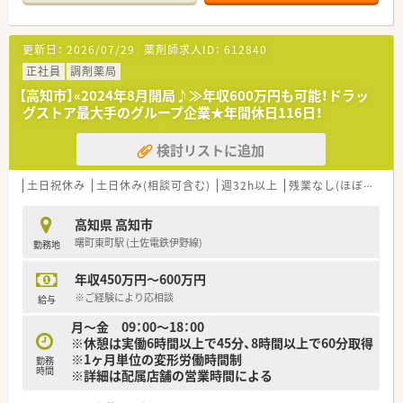
〈業務内容〉
■OTC医薬品の販売に関する販売・接客・レジ業務。
更新日：
2026/07/29
薬剤師求人ID：
612840
■調剤業務、レセコンを用いての処方箋入力などをお願いしま
す。
正社員
調剤薬局
【高知市】«2024年8月開局♪≫年収600万円も可能！ドラッ
〈法人概要〉
グストア最大手のグループ企業★年間休日116日！
■創業205周年を迎える総合健康企業です。
■高知県内でドラッグストアを経営し、調剤併設店も展開してい
検討リストに追加
ます。
■医薬品から日用品、化粧品等も取扱があり幅広い業務に触れる
ことができます。
土日祝休み
土日休み(相談可含む)
週32h以上
残業なし(ほぼなし含む)
■薬剤師は新しいポストとなりますので、新たな挑戦をしたい方
に最適の環境です。調剤ご経験者であれば高年収が狙えます。
高知県 高知市
■広々とした調剤室はどこも綺麗で、監査システム・自動分包機
曙町東町駅 (土佐電鉄伊野線)
勤務地
などの調剤設備も整っています。
■ドラッグストアでのご就業となりますので、医薬品から日用
年収450万円～600万円
品、化粧品等も取扱があり幅広い業務に触れることができます。
※ご経験により応相談
給与
〈こんな方にもおススメ〉
月～金 09：00～18：00
■処方箋枚数少なめ+一人薬剤師
※休憩は実働6時間以上で45分、8時間以上で60分取得
自分のペースで働きたい方
※1ヶ月単位の変形労働時間制
勤務
■福利厚生も充実！
時間
※詳細は配属店舗の営業時間による
安心して長くお勤めされたい方