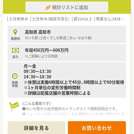
検討リストに追加
【法人特徴について】
■東証プライム上場企業のグループ会社として、東北から沖縄ま
で全国に多数の店舗を展開している安定企業です。
土日祝休み
土日休み(相談可含む)
週32h以上
残業なし(ほぼなし含む)
■患者様の生活の質や日常生活動作を考慮した服薬指導を徹底
し、地域に根ざした信頼される店舗作りを行っています。
高知県 高知市
■薬剤師の業務をバックアップするための機械化やシステム化
のいち駅 (土佐くろしお鉄道ごめん・なはり線)
勤務地
を積極的に推進し、安全な調剤環境を提供しています。
年収450万円～600万円
【こんな方にオススメ】
■東証プライム上場企業のグループという安定した経営基盤の
※ご経験により応相談
給与
もと、腰を据えて長く安心して働き続けたい方に最適の職場で
月～金
す。
09：30～13：30
■内科の処方箋に集中して取り組み、幅広い疾患に対する専門的
14：30～18：30
な知識や対応スキルをしっかりと身につけたい方におすすめで
※休憩は実働6時間以上で45分、8時間以上で60分取得
す。
勤務
時間
※1ヶ月単位の変形労働時間制
■退勤時間が早く、応援体制も整っているため、子育てや家事な
※詳細は配属店舗の営業時間による
どのご家庭の事情と両立させながら働きたい方にぴったりで
す。
〈こんな薬局です〉
■のいち駅から徒歩圏内のドラッグストア調剤併設店です。
■ショッピングモールも近く、お仕事終わりにお買い物をされる
際にも便利な立地です。
■処方箋枚数は6～7枚/日と少なめです。
詳細を見る
お問い合わせ
■一人薬剤師でのご勤務となります。