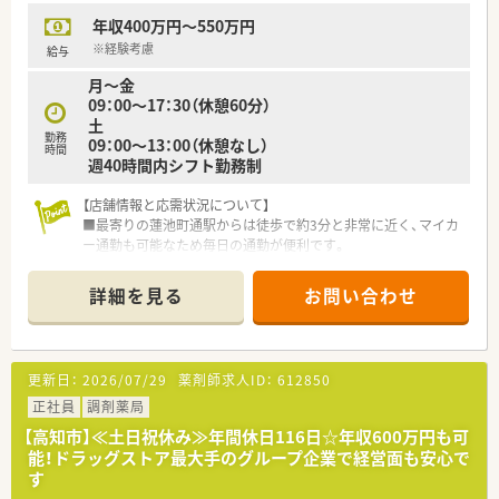
【法人特徴について】
年収400万円～550万円
■東証プライム上場企業のグループ会社として、東北から沖縄ま
で全国に多数の店舗を展開している非常に安定した企業です。
※経験考慮
給与
■患者様の生活の質や日常生活動作を考慮した服薬指導を徹底
月～金
し、地域に根ざした信頼される店舗作りを行っています。
09：00～17：30（休憩60分）
■薬剤師の業務をバックアップするための機械化やシステム化
土
を積極的に推進し、安全かつ効率的な調剤環境を提供していま
勤務
09：00～13：00（休憩なし）
す。
時間
週40時間内シフト勤務制
【こんな方にオススメ】
【店舗情報と応需状況について】
■東証プライム上場企業のグループという安定した経営基盤の
■最寄りの蓮池町通駅からは徒歩で約3分と非常に近く、マイカ
もと、腰を据えて長く安心して働き続けたい方に最適の職場で
ー通勤も可能なため毎日の通勤が便利です。
す。
■隣接するクリニックより内科の処方箋をメインに受け付けて
■循環器内科の処方箋に集中して取り組み、幅広い疾患に対する
おり、1日の応需枚数は約50枚となっています。
専門的な知識や対応スキルをしっかりと身につけたい方におす
詳細を見る
お問い合わせ
■現在は男性の管理薬剤師1名とパート薬剤師1名、事務員2名の
すめです。
体制で協力しながら円滑に業務を行っています。
■月曜日と日曜日の連休を活用し、仕事とプライベートのバラン
スをしっかりと保ちながら働きたい方にぴったりの環境です。
【募集背景と求める人物像について】
更新日：
2026/07/29
薬剤師求人ID：
612850
■今後の体制強化を見据えた募集であり、将来的に店舗の主力と
して長く活躍していただける方を求めています。
正社員
調剤薬局
■内科を中心とした処方箋を通じて、患者様とのコミュニケーシ
【高知市】≪土日祝休み≫年間休日116日☆年収600万円も可
ョンを大切にしながら親身に対応できる方を歓迎します。
能！ドラッグストア最大手のグループ企業で経営面も安心で
■経験が浅い方でも、周囲のスタッフと協力しながら前向きに業
す
務に取り組み、スキルアップを目指せる方を求めます。