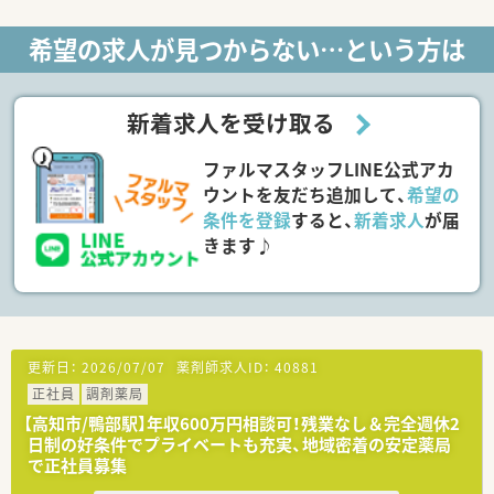
が取りやすい企業です。
【業務内容】
■ベテラン薬剤師さんを中心に店舗運営されていますが、積極的
■内科、呼吸器科、リハビリテーション科を診療しております。
希望の求人が見つからない…という方は
に新卒採用もされており毎年5名前後入社されています。
■院内処方のため入院患者・外来患者の対応が必要です。病棟業
務の対応は行っておりません。
＜こんな方にもおススメ＞
■広域処方箋やOTCに触れられる環境で働きたい方
【法人概要】
新着求人を受け取る
■処方箋枚数は少なめでゆったりと働きたい方
■高知県で2施設の療養型病院の運営しております。
■若手社員の活躍できる環境で働きたい方
■病院間での連携も行っております。
ファルマスタッフLINE公式アカ
などお気軽にお問い合わせください！
【こんな方におススメ】
ウントを友だち追加して、
希望の
■平日のみ勤務を希望されている方
条件を登録
すると、
新着求人
が届
■残業が少なく、プライベートの時間も大切にされたい方
きます♪
などなどお問い合わせお待ちしております♪
更新日：
2026/07/07
薬剤師求人ID：
40881
正社員
調剤薬局
【高知市/鴨部駅】年収600万円相談可！残業なし＆完全週休2
日制の好条件でプライベートも充実、地域密着の安定薬局
で正社員募集