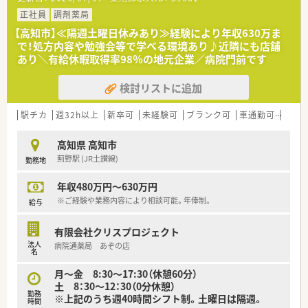
科など多岐にわたる科目を扱います。
■門前病院であるJCHO高知西病院からの処方箋を中心に、透析
正社員
調剤薬局
等の専門的な分野も学ぶことが可能です。
【高知市】≪隔週土曜日休みあり≫経験により年収630万ま
で！処方内容や勉強会等で学べる環境あり♪近隣にも店舗
【法人特徴について】
あり＼有給休暇取得率98％の地元企業／病院門前です
■高知県内にて2店舗の薬局を運営しており、創業から約27年を
迎える地域密着型の安定した企業です。
検討リストに追加
■勤続年数の長いスタッフが多く在籍しているため、定着率が高
く腰を据えて働ける環境が整っています。
■社員の方々は皆さんお優しい性格の方ばかりで、人間関係のス
駅チカ
週32h以上
新卒可
未経験可
ブランク可
車通勤可
高給与
トレスが少なく、馴染みやすい職場です。
高知県 高知市
【求人情報について】
薊野駅 (JR土讃線)
勤務地
■正社員の募集となっており、これまでのご経験を考慮して年収
600万円までご提示が可能でございます。
年収480万円～630万円
■完全週休2日制を採用しているため、週32時間以上の勤務を維
持しながらもしっかりと休息が取れます。
※ご経験や業務内容により相談可能。年俸制。
給与
■昇給や年2回の賞与支給といった待遇面も充実しており、将来
を見据えて長く活躍いただける求人です。
有限会社クリスプロジェクト
法人
病院通薬局 あぞの店
【想定される業務内容】
名
■基本的な調剤業務や監査、服薬指導のほか、OTC医薬品の販売
月～金 8:30～17:30（休憩60分）
など幅広い業務をご担当いただきます。
土 8：30～12：30（0分休憩）
■門前病院の幅広い科目を扱うため、薬歴管理を通じて多種多様
勤務
※上記のうち週40時間シフト制。土曜日は隔週。
な症例に触れ、知識を深めることができます。
時間