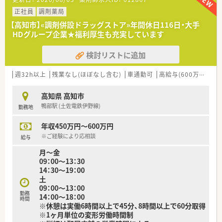
す。
正社員
調剤薬局
〈法人概要〉
【高知市】«調剤併設ドラッグストア»年間休日116日・大手
■創業205周年を迎える総合健康企業です。
HDグループ企業★福利厚生も充実しています
■高知県内でドラッグストアを経営し、調剤併設店も展開してい
ます。
検討リストに追加
■医薬品から日用品、化粧品等も取扱があり幅広い業務に触れる
ことができます。
■薬剤師は新しいポストとなりますので、新たな挑戦をしたい方
週32h以上
残業なし(ほぼなし含む)
車通勤可
高給与(600万円以上)
に最適の環境です。調剤ご経験者であれば高年収が狙えます。
■広々とした調剤室はどこも綺麗で、監査システム・自動分包機
高知県 高知市
などの調剤設備も整っています。
鴨部駅 (土佐電鉄伊野線)
勤務地
■ドラッグストアでのご就業となりますので、医薬品から日用
品、化粧品等も取扱があり幅広い業務に触れることができます。
年収450万円～600万円
〈こんな方にもおススメ〉
※ご経験により応相談
給与
■少数精鋭体制で人間関係を気にせず働きたい方
月～金
■大手HDグループならではの福利厚生や企業安定度を大切にし
09：00～13：30
たい方
14：30～19：00
土
などお気軽にお問い合わせください！
09：00～13：00
勤務
14：00～18：00
時間
※休憩は実働6時間以上で45分、8時間以上で60分取得
※1ヶ月単位の変形労働時間制