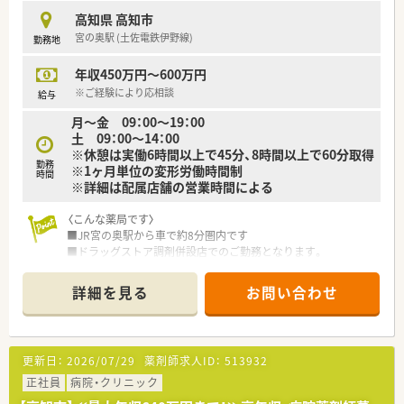
高知県 高知市
宮の奥駅 (土佐電鉄伊野線)
勤務地
年収450万円～600万円
※ご経験により応相談
給与
月～金 09：00〜19：00
土 09：00〜14：00
※休憩は実働6時間以上で45分、8時間以上で60分取得
勤務
※1ヶ月単位の変形労働時間制
時間
※詳細は配属店舗の営業時間による
〈こんな薬局です〉
■JR宮の奥駅から車で約8分圏内です
■ドラッグストア調剤併設店でのご勤務となります。
■広域処方箋を応需しています。
処方箋枚数は16～20枚/日程です。
詳細を見る
お問い合わせ
■薬剤師2名、事務1名体制が在籍しています。
〈業務内容〉
■OTC医薬品の販売に関する販売・接客・レジ業務。
更新日：
2026/07/29
薬剤師求人ID：
513932
■調剤業務、レセコンを用いての処方箋入力などをお願いしま
す。
正社員
病院・クリニック