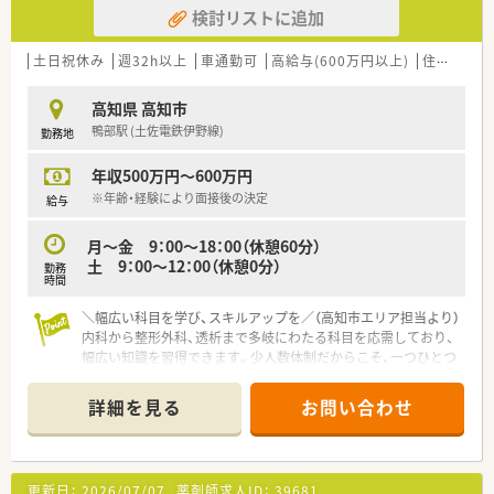
検討リストに追加
土日祝休み
週32h以上
車通勤可
高給与(600万円以上)
住宅補助(手当)あり
高知県 高知市
鴨部駅 (土佐電鉄伊野線)
勤務地
年収500万円～600万円
※年齢・経験により面接後の決定
給与
月～金 9：00～18：00（休憩60分）
土 9：00～12：00（休憩0分）
勤務
時間
＼幅広い科目を学び、スキルアップを／（高知市エリア担当より）
内科から整形外科、透析まで多岐にわたる科目を応需しており、
幅広い知識を習得できます。少人数体制だからこそ、一つひとつ
の業務に深く携わり成長できるチャンスです。
詳細を見る
お問い合わせ
【店舗情報と応需状況について】
■鴨部駅からお車で8分ほどの立地にある、地域に根ざした落ち
着いた雰囲気の調剤薬局でございます。
■処方箋は1日に約60枚ほど応需しており、内科や外科、整形外
更新日：
2026/07/07
薬剤師求人ID：
39681