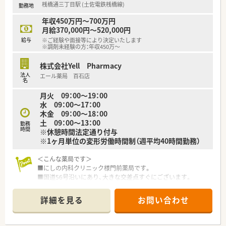
桟橋通三丁目駅 (土佐電鉄桟橋線)
勤務地
ベテランの社員さんもおられますので安心です。
■認定薬剤師取得サポートとしてe-ラーニングの利用が可能で
年収450万円～700万円
す。
月給370,000円～520,000円
■1年に3回（3月、7月、11月）グループ内の薬剤師・看護師・ケアマ
給与
※ご経験や面接等により決定いたします
ネージャー・看護師・事務職全ての職員を集めての勉強会を開か
※調剤未経験の方：年収450万～
れています。薬の知識だけでなく、安全管理の取り組みや外部の
専門家による接遇研修等も行われています。
株式会社Yell Pharmacy
■保険薬局での勤務未経験の方に対しても、電子薬歴の使用方法
法人
エール薬局 百石店
や調剤報酬の算定方法等の教育カリキュラムをご準備されてい
名
ます。
月火 09：00～19：00
■希望制となりますが、職員研修の一環として医療機関のご協力
水 09：00～17：00
のもと、4～6カ月の病院研修も行われています。
木金 09：00～18：00
土 09：00～13：00
勤務
＜法人特徴＞
時間
※休憩時間法定通り付与
■高知県内を中心にグループ全体で32店舗展開中です。今後も
※1ヶ月単位の変形労働時間制（週平均40時間勤務）
県内・県外にて店舗を増やしていく方針です。
■総合病院門前からクリニック門前までさまざまな科目の店舗
＜こんな薬局です＞
を運営されています。
■にしの内科クリニック様門前薬局です。
■在宅件数はグループ全体で700件以上ございます。在宅専任薬
■国道56号沿いにあり、大きな交差点すぐにございます。
剤師も複数名いらっしゃいます。
■駐車場は広々、同じ敷地内に複数ございます。
■1年に1回以上学会に参加されており、学会発表チームを立ち
■コンビニやスーパーも近くに複数ございますのでお帰りの際
上げ、日々の業務で感じたことや、患者さまからの要望などを議
詳細を見る
お問い合わせ
にお買い物をして帰ることも可能です。
論して発表の題目を検討されています。
■業務短縮の為最新機器（電子薬歴・分包機（円盤）二次元バーコ
■調剤業務だけでなく、災害対策や野菜の販売等を通して地域貢
ード、ピッキング鑑査機、散剤鑑査機を導入されています。
献を行われています。