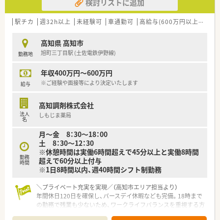
検討リストに追加
実施しており、地域医療へ積極的に参画する姿勢を非常に大切に
しています。
■社長や専務自身が薬剤師として現場に出て勤務しているため、
駅チカ
週32h以上
未経験可
車通勤可
高給与(600万円以上)
住宅
現場の声を反映しやすく風通しの良い組織文化が醸成されてい
る会社です。
高知県 高知市
旭町三丁目駅 (土佐電鉄伊野線)
勤務地
【勤務実態について】
■年間休日は120日確保されており、バースデイ休暇やリフレッ
年収400万円～600万円
シュ休暇を利用することで心身ともにリフレッシュできる環境
です。
※ご経験や面接等により決定いたします
給与
■有給休暇の消化率は約90％と非常に高く、私生活の予定と業
務のバランスを保ちながら無理なく長期的に勤め続けることが
高知調剤株式会社
可能です。
法人
しもじま薬局
■固定残業代が設定されているため月々の給与が安定しており、
名
残業自体もほとんど発生しない仕組みが整えられている点が魅
月～金 8：30～18：00
力です。
土 8：30～12：30
※休憩時間は実働6時間超えで45分以上と実働8時間
【想定される業務内容】
勤務
超えで60分以上付与
■高知県内にある各店舗を巡回しながら調剤や監査および服薬
時間
※1日8時間以内、週40時間シフト制勤務
指導を行い、状況に応じて在宅業務や施設への配達なども担当し
ていただきます。
＼プライベート充実を実現／（高知市エリア担当より）
■特定の店舗に縛られることなく欠員のある場所へヘルプに入
年間休日120日を確保し、バースデイ休暇なども完備。18時まで
るため、多様な処方内容や患者様への対応能力を磨くことができ
の勤務で残業も少ないため、ワークライフバランスを重視する方
る内容です。
にぴったりの環境です。
■関連会社でのジェネリック医薬品の取り扱いがあるため、安定