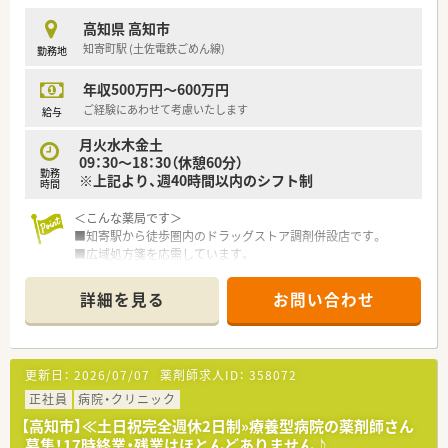
などの調剤設備も整っています。
高知県 高知市
■ドラッグストアでのご就業となりますので、医薬品から日用
知寄町駅 (土佐電鉄ごめん線)
勤務地
品、化粧品等も取扱があり幅広い業務に触れることができます。
年収500万円～600万円
〈こんな方にもおススメ〉
■患者様とのコミュニケーションを大切にしたい方
ご経験にあわせて考慮いたします
給与
■安定度の高い企業で長く安心して働きたい方
月火水木金土
09：30～18：30（休憩60分）
などお気軽にお問い合わせください！
勤務
※上記より、週40時間以内のシフト制
時間
＜こんな薬局です＞
■知寄駅から徒歩圏内のドラッグストア調剤併設店です。
■広域処方箋を応需しています。
■患者様への調剤はもちろん、OTC医薬品の対応もあり、患者様
のヘルスケアをトータルサポートできる環境です。
詳細を見る
お問い合わせ
■1人薬剤師でのご勤務ですので、自分のペースで働きながら、
患者様に寄り添った対応が叶います。
＜業務内容＞
更新日：
2026/07/07
薬剤師求人ID：
358072
■調剤・監査・投薬・OJT販売・薬歴管理等、薬剤師業務全般をお願
いします。
正社員
病院・クリニック
■処方箋は1日1～10枚程度です。
【高知市】≪土日祝完全週休2日制»療養型病院の薬剤師さん
募集！17時終業・残業はほとんどありません♪