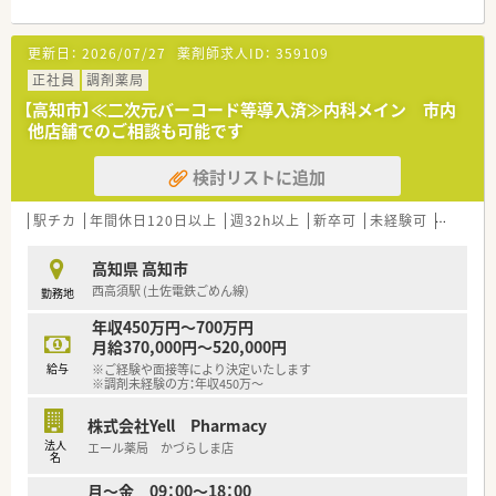
【勤務実態について】
更新日：
2026/07/27
薬剤師求人ID：
359109
■月間の平均残業時間は約6.6時間と非常に少なく、プライベー
トの時間も確保しやすいです。
正社員
調剤薬局
■年間休日は111日で、有給休暇の平均取得日数は14日と高い消
【高知市】≪二次元バーコード等導入済≫内科メイン 市内
化率を誇っています。
他店舗でのご相談も可能です
■希望休はカレンダーに印をつけるだけで申請でき、6連休の取
得制度も利用可能です。
検討リストに追加
【想定される業務内容】
■主な業務は調剤、監査、服薬指導となり、薬剤師本来の専門業
駅チカ
年間休日120日以上
週32h以上
新卒可
未経験可
ブラン
務に集中できます。
■患者様へのカウンセリングが必要な際には、OTC医薬品の提案
高知県 高知市
や販売もお願いします。
西高須駅 (土佐電鉄ごめん線)
勤務地
■レセプト入力や指示書作成は本社で一括対応するため、店舗で
の事務作業は軽減されています。
年収450万円～700万円
月給370,000円～520,000円
【法人特徴について】
給与
※ご経験や面接等により決定いたします
■医薬品の研究開発から製造、販売までを一貫して手掛ける複合
※調剤未経験の方：年収450万～
型医薬品企業が母体です。
■中四国エリアを中心にドラッグストア・調剤薬局を70店舗以
株式会社Yell Pharmacy
上展開しており、安定性は抜群です。
法人
エール薬局 かづらしま店
■治療から予防、介護までをサポートし、地域に根差したかかり
名
つけ薬局の役割を目指しています。
月～金 09：00～18：00