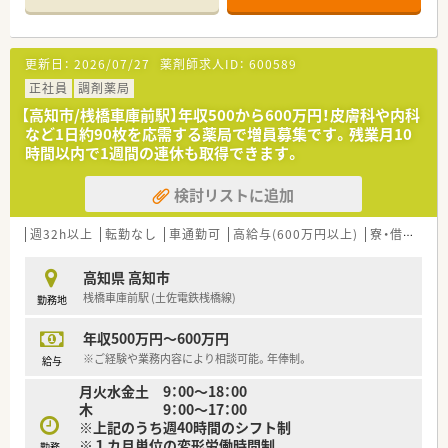
科、放射線科ほか）
資格 ：薬剤師免許をお持ちの方（取得見込みの方を含む）
給与 ：年収500万円～640万円
更新日：
2026/07/27
薬剤師求人ID：
600589
※ご経験・面接による
勤務時間：月～土 8：30～17：15（45分休憩）
正社員
調剤薬局
※1ヶ月単位変形労働制
【高知市/桟橋車庫前駅】年収500から600万円！皮膚科や内科
休日：月9日休み（2月のみ8日）、有給休暇（時間単位で取得可能）、
など1日約90枚を応需する薬局で増員募集です。残業月10
夏季休暇、年末年始
時間以内で1週間の連休も取得できます。
福利厚生諸手当：厚生年金／雇用保険／薬剤師賠償責任保険／そ
の他健保 職務手当50,000円
検討リストに追加
＜こんな病院です＞
■最寄り駅より徒歩3分！通勤便利な立地です。
週32h以上
転勤なし
車通勤可
高給与(600万円以上)
寮・借上社宅あり
■脳動脈瘤・脳腫瘍・慢性硬膜下血腫などの手術を中心に行って
いる病院です。
高知県 高知市
■救急の受け入れもしている他、脳卒中の患者様を退院後も他の
桟橋車庫前駅 (土佐電鉄桟橋線)
勤務地
医療機関との連携によって地域全体で支えていくための仕組み
作りをしているなど患者様一人ひとりに合わせた柔軟な対応で
年収500万円～600万円
地域住民の健康に寄与しています。
■ガンマナイフ等最新の機器を導入しています。
※ご経験や業務内容により相談可能。年俸制。
給与
■地域の方に向けた健康教室を開催しています。
月火水金土 9：00～18：00
■「くるみんマーク」を取得している法人です。育児・介護休業の
木 9：00～17：00
規定の改善など、従業員の方が働きやすい環境を整備されていま
※上記のうち週40時間のシフト制
す。高知県ワークライフバランス推進企業にも認定されました。
※１カ月単位の変形労働時間制
勤務