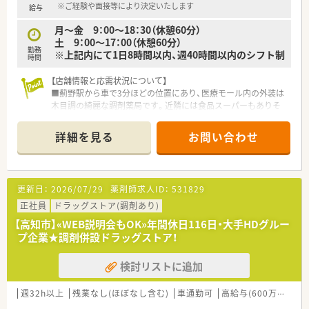
■福利厚生や手当がしっかりとした企業で働きたい方
※ご経験や面接等により決定いたします
給与
■患者様とのコミュニケーションがお好きな方
月～金 9：00～18：30（休憩60分）
土 9：00～17：00（休憩60分）
などお気軽にお問い合わせください！
勤務
※上記内にて1日8時間以内、週40時間以内のシフト制
時間
【店舗情報と応需状況について】
■薊野駅から車で3分ほどの位置にあり、医療モール内の外装は
木目調の綺麗な調剤薬局です。近隣には食品スーパーもありそ
のままお買い物をして帰ることもできます。
■隣接する皮膚科、整形外科はもちろん、広域より応需していま
詳細を見る
お問い合わせ
す。処方箋枚数は1日平均100枚程度です。
■薬剤師は常時2～3名体制を整え、綺麗な店舗と最新設備完備
♪安心して就業できる環境が整っています。（電子薬歴・自動分
包機導入済み）
更新日：
2026/07/29
薬剤師求人ID：
531829
■低栄養予防のためのチェックなども行っており、地域の皆様に
気軽に立ち寄ってもらえる店舗運営をしています。
正社員
ドラッグストア(調剤あり)
【高知市】«WEB説明会もOK»年間休日116日・大手HDグルー
【法人特徴】
プ企業★調剤併設ドラッグストア！
■医・食・福・美で地域貢献をするため、幅広い事業展開をされて
いるグループです。福祉事業も行っているため、施設在宅の件数
検討リストに追加
は徳島の薬局の中ではトップクラスです。
■調剤薬局事業以外も業績が安定しているため、将来性もあり、
徳島県内を中心に四国・関西エリアに店舗運営展開をしている法
週32h以上
残業なし(ほぼなし含む)
車通勤可
高給与(600万円以上)
人です。