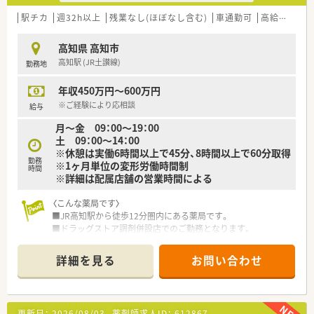
駅チカ
週32h以上
残業なし(ほぼなし含む)
車通勤可
高給与(600万円以上)
高知県 高知市
高知駅 (JR土讃線)
勤務地
年収450万円～600万円
※ご経験により応相談
給与
月～金 09：00〜19：00
土 09：00〜14：00
※休憩は実働6時間以上で45分、8時間以上で60分取得
勤務
※1ヶ月単位の変形労働時間制
時間
※詳細は配属店舗の営業時間による
〈こんな薬局です〉
■JR高知駅から徒歩12分圏内にある薬局です。
■ドラッグストア調剤併設店でのご勤務となります。
■広域処方箋は11～14枚/日平均と少なめです。
■薬剤師1名体制ですので自分のペースでご勤務いただけます。
詳細を見る
お問い合わせ
〈業務内容〉
■OTC医薬品の販売に関する販売・接客・レジ業務。
■調剤業務、レセコンを用いての処方箋入力などをお願いしま
更新日：
2026/08/03
薬剤師求人ID：
612867