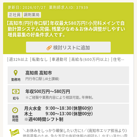
■薬剤師常時3名体制です。
■業務短縮の為、全店舗にて最新機器（電子薬歴・分包機（円盤）・
更新日：
2026/07/27
薬剤師求人ID：
37939
一部店舗に二次元バーコードやクリーンベンチ、ピッキング鑑査
＜業務内容＞
正社員
調剤薬局
機 等）を導入されています。
■内科・循環器科（心臓内科）・呼吸器内科・老年内科の診療を受け
【高知市/円行寺口駅】年収最大580万円！小児科メインで自
た患者様の来局が中心です。
＜こんな方にもオススメ＞
動計算システム完備、残業少なめ＆お休み調整がしやすい
■在宅対応も行っており、ご経験や入職後の状況に応じてお願い
■複数店舗展開されているチェーン薬局を希望されている方
増員募集の好条件求人です。
する場合もございます。
■研修制度が充実している企業をご希望の方
■処方箋枚数は70枚/日平均となります。
■外来対応だけでなく、在宅業務など幅広く経験していきたい方
検討リストに追加
等 少しでも気になる方はお気軽にお問い合わせ下さい。
＜研修制度＞
■ご入職後は店舗での実務研修がメインとなります。
週32h以上
転勤なし
車通勤可
高給与(600万円以上)
住宅補助(手当)あり
■認定薬剤師取得サポートとしてe-ラーニングの利用が可能で
す。
高知県 高知市
円行寺口駅 (JR土讃線)
勤務地
＜法人特徴＞
■高知県内を中心にグループ全体で32店舗展開中です。今後も
年収500万円～580万円
県内・県外にて店舗を増やしていく方針です。
■総合病院門前からクリニック門前までさまざまな科目の店舗
※ご経験や業務内容により相談可能。年俸制。
給与
を運営されています。
月火水金 9：00～18：30（休憩60分）
■在宅件数はグループ全体で700件以上ございます。在宅専任薬
木土 9：00～13：00（休憩00分）
剤師も複数名いらっしゃいます。
勤務
※週40時間シフト制
■1年に1回以上学会に参加されており、学会発表チームを立ち
時間
上げ、日々の業務で感じたことや、患者さまからの要望などを議
論して発表の題目を検討されています。
＼お休みをしっかり確保したい方に！／（高知市エリア担当より）
■1年に3回（3月、7月、11月）グループ内の薬剤師・看護師・ケアマ
増員募集のため、急な予定や有給休暇の相談もしやすい温かい雰