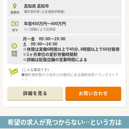
■調剤センターを開設して在宅専門店舗も運営している法人で
高知県 高知市
す。
曙町東町駅 (土佐電鉄伊野線)
勤務地
（※訪問薬局支援システム「P-pass」も導入して在宅訪問時の患
者管理も徹底しております。）
年収450万円～600万円
■有給消化とは別にリフレッシュ休暇もあり（最大5日）、有給取
得率も80％以上です。
※ご経験により応相談
給与
月～金 09：00～19：00
【働きやすい環境】
土 09：00～14：00
■子育て支援の取り組みも徹底されている法人です（徳島県では
※休憩は実働6時間以上で45分、8時間以上で60分取得
はぐくみ支援企業として認定されています。）
勤務
※1ヶ月単位の変形労働時間制
■人事考課制度やリフレッシュ休暇等も現場からの声で生まれ
時間
※詳細は配属店舗の営業時間による
たもので、風通しの良い会社です。
■人事考課制度があります。従業員のモチベーションを保つ為、
〈こんな薬局です〉
昇給率は比較的高く設定されています。
■曙町東町駅から徒歩15分圏内にある調剤併設ドラッグストア
■設備投資、託児所運営を含め、様々な労働環境改善を図ってい
です。
る薬局です。
■処方箋枚数：23～28枚/日程応需しています。広域処方箋の他、
門前には歯科・産科婦人科クリニックがございます。
詳細を見る
お問い合わせ
■薬剤師2名体制です。
〈業務内容〉
■OTC医薬品の販売に関する販売・接客・レジ業務。
■調剤業務、レセコンを用いての処方箋入力などをお願いしま
希望の求人が見つからない…という方は
す。