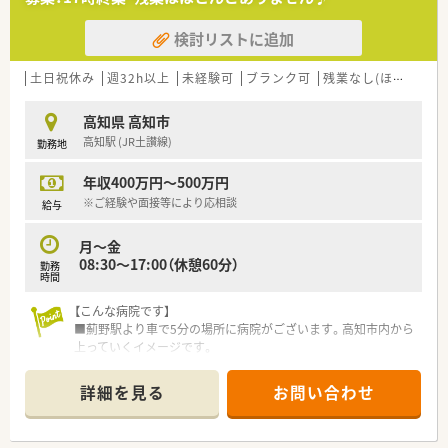
＜研修制度＞
■入職後はOJT研修が中心です。実務をとして先輩薬剤師より指
検討リストに追加
導いただけます。
チェックリストを使って3ヶ月間で業務ができるようになるよ
うなスケジュールで研修を行いますので、未経験の方も安心で
土日祝休み
週32h以上
未経験可
ブランク可
残業なし(ほぼなし含む)
す。
■e-learningでの認定薬剤師資格取得・更新の支援を頂けます。
高知県 高知市
高知駅 (JR土讃線)
勤務地
＜法人概要＞
■全国に1300店舗以上展開するドラッグストアチェーンのグル
年収400万円～500万円
ープ企業です。
■四国4県にてドラッグストアを50店舗以上展開しています。う
※ご経験や面接等により応相談
給与
ち調剤併設13店舗を展開しています。
お薬に関してだけでなく、美と健康に特化した事業展開で地域
月～金
に貢献していきたいと考えています。
08:30～17:00（休憩60分）
勤務
■各店舗主に一人薬剤師にて運営されています。
時間
■調剤店舗内では従業員数は少ないですが、他の従業員の方もお
られるドラッグストア内でのご勤務です。
【こんな病院です】
■新規開局も増えているため、研修後に管理薬剤師のポジション
■薊野駅より車で5分の場所に病院がございます。高知市内から
になることも叶います。
上っていくイメージです。
■急なお休みについては、ラウンダー勤務・エリアマネージャー
■病床数約100床の療養型病院です。
に対応頂けますのでご安心ください。
■薬剤師2名、助手1名の体制です。
詳細を見る
お問い合わせ
■休憩時間はバックヤードで休憩して頂き、患者様からの呼び出
30代～50代の方がご活躍されています。薬局長は50代の薬剤
しがあればご対応頂きます。
師様です。
■平均残業時間は1日あたり30分程度でワークライフバランス