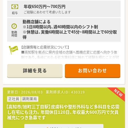
■ドラッグストアでのご就業となりますので、医薬品から日用
年収650万円～700万円
品、化粧品等も取扱があり幅広い業務に触れることができます。
ご経験にあわせて考慮いたします
給与
〈こんな方にもおススメ〉
勤務店舗による
■処方箋枚数は少なめ、ゆったりと働きたい方
※1日8時間以内、週40時間以内のシフト制
■福利厚生が充実した企業をお探しの方
※休憩は、実働6時間以上で45分・8時間以上で60分取
■残業時間はほとんどありません
勤務
時間
得
プライベートとの両立をしたい方
【店舗情報と応需状況について】
などお気軽にお問い合わせください！
■高知駅を拠点に県内全域の店舗へ臨機応変に応援へ向かう体
制であり、多岐にわたる処方箋科目に触れて経験を積むことが可
能です。
■各店舗の処方箋枚数や応需科目は配属先により異なりますが、
詳細を見る
お問い合わせ
地域に根ざしたクリニック門前への展開をメインとして運営し
ています。
■勤務する薬剤師や事務スタッフの人数は各店舗の規模に応じ
て最適化されており、協力しながら日々の業務を円滑に進めてお
更新日：
2026/08/03
薬剤師求人ID：
430319
ります。
正社員
調剤薬局
【法人特徴について】
【高知市/旭町三丁目駅】皮膚科や整形外科など多科目を応需
■高知県内においてグループ全体で16店舗を展開しており、地
し在宅にも注力。年間休日120日、年収最大600万円で欠員
域住民の健やかな暮らしを支える医療の提供を最優先事項とし
補充につき急募です
ています。
■自治体と強固なタッグを組みながら地域の皆様の栄養管理を