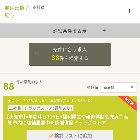
雇用形態 /
正社員
給与
詳細条件を表示
条件に合う求人
88
件を
検索する
88
件の薬剤師求人
並び順
更新日：
2026/08/03
薬剤師求人ID：
613662
正社員
ドラッグストア(調剤あり)
【高知市】«年間休日116日»福利厚生や研修体制も充実◎高
知市内に店舗展開中★調剤併設ドラッグストア
検討リストに追加