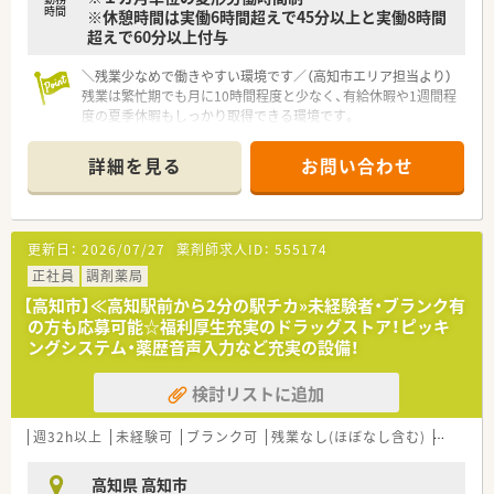
時間
※休憩時間は実働6時間超えで45分以上と実働8時間
＜業務内容＞
超えで60分以上付与
■処方箋による調剤業務、服薬指導、薬剤情報の提供など
■調剤、監査、薬剤管理指導、ミキシング、DI、持参薬鑑別、在庫管
＼残業少なめで働きやすい環境です／（高知市エリア担当より）
理、委員会活動（薬事、安全管理、感染対策）を行っていただきま
残業は繁忙期でも月に10時間程度と少なく、有給休暇や1週間程
す。
度の夏季休暇もしっかり取得できる環境です。
■病棟業務担当と調剤業務担当で多少分けている分もありま
す。
【店舗情報と応需状況について】
詳細を見る
お問い合わせ
■桟橋車庫前駅から車で8分ほどの立地にある調剤薬局で、車通
＜研修制度＞
勤も可能なため日々の通勤もスムーズです。
■現場の先輩薬剤師より指導を受けて頂きます。
■内科や小児科、皮膚科など幅広い科目の処方箋を1日80から90
枚程度応需し、専門性の高い知識が身につきます。
＜こんな方にもオススメ＞
更新日：
2026/07/27
薬剤師求人ID：
555174
■近隣の居宅への在宅訪問業務にも対応しており、地域医療に貢
■調剤経験のある方
献しながら多職種連携の経験を積むことができます。
正社員
調剤薬局
■夜遅くまでの勤務が難しい方
■子育て中・介護中の方
【高知市】≪高知駅前から2分の駅チカ»未経験者・ブランク有
【法人特徴について】
の方も応募可能☆福利厚生充実のドラッグストア！ピッキ
■よく働き、よく遊び、よく学ぶことをテーマに掲げ、時代の変
ングシステム・薬歴音声入力など充実の設備！
化に合わせた攻めの経営を目指している法人です。
■開業当初から20年以上にわたり在宅医療に取り組んでおり、
検討リストに追加
これまでに400件以上の実績を誇る地域密着型の企業です。
■年に1回社長が従業員全員と面談を行うなど、現場の意見を大
切に汲み取るボトムアップの社風が根付いています。
週32h以上
未経験可
ブランク可
残業なし(ほぼなし含む)
車通勤
【勤務実態について】
高知県 高知市
■残業時間は繁忙期であっても月に10時間程度と少なく、ワーク