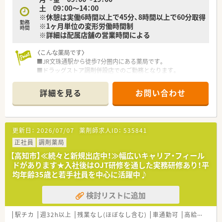
土 09：00〜14：00
生せず、同じ場所で長く腰を据えて勤務可能です。
※休憩は実働6時間以上で45分、8時間以上で60分取得
勤務
※1ヶ月単位の変形労働時間制
【求人情報について】
時間
※詳細は配属店舗の営業時間による
■年収は経験やスキルを考慮し500万円から580万円まで提示可
能で、高水準の待遇でお迎えいたします。
〈こんな薬局です〉
■週32時間以上の勤務を基本とした正社員採用となっており、
■JR文珠通駅から徒歩7分圏内にある薬局です。
安定した雇用環境でキャリアを築くことが可能です。
■ドラッグストア調剤併設店でのご勤務となります。
■電子薬歴や監査システムなど業務を支える設備が整っており、
■広域処方箋をは14～17枚/日程度応需しています。
効率的に調剤業務を進められる環境があります。
■薬剤師2名、事務1名体制です。
詳細を見る
お問い合わせ
〈業務内容〉
■OTC医薬品の販売に関する販売・接客・レジ業務。
■調剤業務、レセコンを用いての処方箋入力などをお願いしま
更新日：
2026/07/07
薬剤師求人ID：
535841
す。
正社員
調剤薬局
〈法人概要〉
【高知市】≪続々と新規出店中！≫幅広いキャリア・フィール
■創業205周年を迎える総合健康企業です。
ドがあります★入社後はOJT研修を通した実務研修あり！平
■高知県内でドラッグストアを経営し、調剤併設店も展開してい
均年齢35歳と若手社員を中心に活躍中♪
ます。
■医薬品から日用品、化粧品等も取扱があり幅広い業務に触れる
検討リストに追加
ことができます。
■薬剤師は新しいポストとなりますので、新たな挑戦をしたい方
に最適の環境です。調剤ご経験者であれば高年収が狙えます。
駅チカ
週32h以上
残業なし(ほぼなし含む)
車通勤可
高給与(600万円以上)
■広々とした調剤室はどこも綺麗で、監査システム・自動分包機