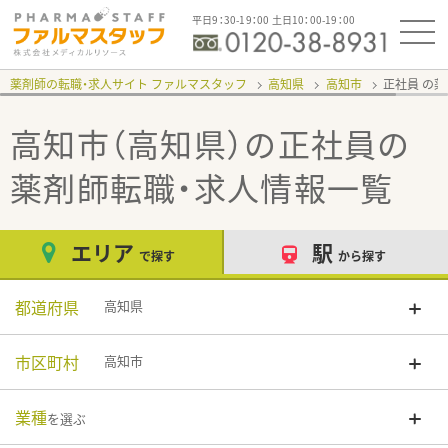
平日9：30-19：00 土日10：00-19：00
薬剤師の転職・求人サイト ファルマスタッフ
高知県
高知市
正社員
高知市（高知県）の正社員
の
薬剤師転職・求人情報一覧
エリア
駅
で探す
から探す
都道府県
高知県
市区町村
高知市
業種
を選ぶ