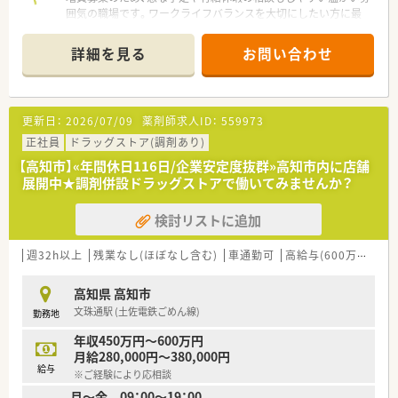
ネージャー・看護師・事務職全ての職員を集めての勉強会を開か
囲気の職場です。ワークライフバランスを大切にしたい方に最
れています。薬の知識だけでなく、安全管理の取り組みや外部の
適ですよ。
専門家による接遇研修等も行われています。
詳細を見る
お問い合わせ
■保険薬局での勤務未経験の方に対しても、電子薬歴の使用方法
【店舗情報と応需状況について】
や調剤報酬の算定方法等の教育カリキュラムをご準備されてい
■円行寺口駅から車で5分の立地で、小児科を中心に内科や皮膚
ます。
科など複数の医療機関から処方箋を応需しています。
■希望制となりますが、職員研修の一環として医療機関のご協力
■1日あたりの処方箋枚数は60枚から70枚程度で、地域に密着し
更新日：
2026/07/09
薬剤師求人ID：
559973
のもと、4～6カ月の病院研修も行われています。
た薬局として多くの患者様に親しまれています。
■調剤業務だけでなく、災害対策や野菜の販売等を通して地域貢
■小児科特有の複雑な体重計算などは最新のシステムが自動で
正社員
ドラッグストア(調剤あり)
献を行われています。
行うため、計数調剤の負担が少なく集中できます。
【高知市】«年間休日116日/企業安定度抜群»高知市内に店舗
展開中★調剤併設ドラッグストアで働いてみませんか？
【募集背景と求める人物像について】
■スタッフの皆様がより柔軟にお休みを取得できる体制を整え
検討リストに追加
るため、今回は将来を見据えた増員募集を行います。
■年齢や性別だけでなく経験の有無も一切問いませんので、周囲
と協力しながら明るく勤務できる方を募ります。
週32h以上
残業なし(ほぼなし含む)
車通勤可
高給与(600万円以上)
■患者様一人ひとりに寄り添った丁寧な服薬指導を大切にでき
る、ホスピタリティ溢れる方を歓迎いたします。
高知県 高知市
文珠通駅 (土佐電鉄ごめん線)
勤務地
【法人特徴について】
■高知市内を中心に地域密着型の店舗展開を行っており、地元の
年収450万円～600万円
方々に安心を届ける医療サービスを提供しています。
月給280,000円～380,000円
■社長自らも薬剤師として現場に立ち、スタッフと同じ目線で業
給与
※ご経験により応相談
務に取り組む非常に風通しの良い組織文化です。
月～金 09：00〜19：00
■地域に根ざした経営を行っているため店舗異動は基本的に発