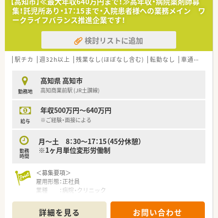
【高知市】≪最大年収640万円まで！≫高年収・病院薬剤師募
〈法人概要〉
集！託児所あり・17：15まで・入院患者様への業務メイン ワ
■創業205周年を迎える総合健康企業です。
ークライフバランス推進企業です！
■高知県内でドラッグストアを経営し、調剤併設店も展開してい
ます。
検討リストに追加
■医薬品から日用品、化粧品等も取扱があり幅広い業務に触れる
ことができます。
■薬剤師は新しいポストとなりますので、新たな挑戦をしたい方
駅チカ
週32h以上
残業なし(ほぼなし含む)
転勤なし
車通勤可
高
に最適の環境です。調剤ご経験者であれば高年収が狙えます。
■広々とした調剤室はどこも綺麗で、監査システム・自動分包機
高知県 高知市
などの調剤設備も整っています。
高知商業前駅 (JR土讃線)
勤務地
■ドラッグストアでのご就業となりますので、医薬品から日用
品、化粧品等も取扱があり幅広い業務に触れることができます。
年収500万円～640万円
〈こんな方にもおススメ〉
※ご経験・面接による
給与
■ゆったりとした職場をお探しの方
■ドラッグストアでのご勤務に興味のある方
月～土 8：30～17：15（45分休憩）
■研修体制や福利厚生を重視したい方
※1ヶ月単位変形労働制
勤務
時間
などお気軽にお問い合わせください！
＜募集要項＞
雇用形態：正社員
業種 ：病院・クリニック
業務内容：調剤／監査／服薬指導／病棟業務／持参薬チェック／
DI業務／院内委員会参加／混注業務／病棟服薬指導
詳細を見る
お問い合わせ
診療科目（脳神経外科、内科、循環器内科、消化器内科、小児科、眼