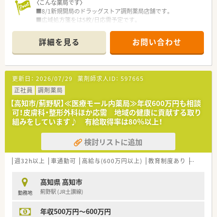
〈こんな薬局です〉
などお気軽にお問い合わせください！
■8/1新規開局のドラッグストア調剤薬局店舗です。
■広域処方箋をは5枚/日応需予定です。
■一人薬剤師でのご勤務となります。
詳細を見る
お問い合わせ
〈業務内容〉
■OTC医薬品の販売に関する販売・接客・レジ業務。
■調剤業務、レセコンを用いての処方箋入力などをお願いしま
す。
更新日：
2026/07/29
薬剤師求人ID：
597665
〈法人概要〉
正社員
調剤薬局
■創業205周年を迎える総合健康企業です。
【高知市/薊野駅】≪医療モール内薬局≫年収600万円も相談
■高知県内でドラッグストアを経営し、調剤併設店も展開してい
可！皮膚科・整形外科ほか応需 地域の健康に貢献する取り
ます。
組みをしています♪ 有給取得率は80％以上！
■医薬品から日用品、化粧品等も取扱があり幅広い業務に触れる
ことができます。
検討リストに追加
■薬剤師は新しいポストとなりますので、新たな挑戦をしたい方
に最適の環境です。調剤ご経験者であれば高年収が狙えます。
■広々とした調剤室はどこも綺麗で、監査システム・自動分包機
週32h以上
車通勤可
高給与(600万円以上)
教育制度あり
シフト制
などの調剤設備も整っています。
■ドラッグストアでのご就業となりますので、医薬品から日用
高知県 高知市
品、化粧品等も取扱があり幅広い業務に触れることができます。
薊野駅 (JR土讃線)
勤務地
〈こんな方にもおススメ〉
年収500万円～600万円
■経営面の安定性を大切にしたい方