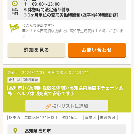
土 09：00～13：00
※休憩時間法定通り付与
勤務
時間
※1ヶ月単位の変形労働時間制（週平均40時間勤務）
＜こんな薬局です＞
■とさでん西高須駅徒歩3分、高知厚生病院様すぐ隣にございま
す。
■2階建ての建物の1階が全て店舗です。
■業務効率化や正確な調剤を行うために電子薬歴・散剤分包機
詳細を見る
お問い合わせ
（円盤）・二次元バーコードなど導入されています。
■薬剤師2名体制。管理薬剤師は女性です。
＜業務内容＞
更新日：
2026/07/27
薬剤師求人ID：
229074
■調剤・投薬・監査等、外来処方箋の対応全般をお願いいたしま
す。
正社員
調剤薬局
■内科・整形外科・緩和ケアの診療を行っておられますので、これ
【高知市】≪薬剤師複数名体制≫高知県内展開中チェーン薬
らの科目を主に応需しています。
局 ヘルプ体制充実で安心です♪
■処方箋枚数は1日あたり平均80枚です。
■投薬口は1カ所。投薬は立ち投薬がメインとなります。
検討リストに追加
■在宅業務もございます。これまでのご経験や入社後の状況に
応じてご担当頂く場合がございます。
駅チカ
年間休日120日以上
週32h以上
新卒可
未経験可
ブラン
＜研修制度＞
■ご入職後は店舗での実務を通じて一連の流れを習得頂きま
高知県 高知市
す。