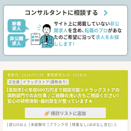
〈法人概要〉
■創業205周年を迎える総合健康企業です。
コンサルタントに相談する
■高知県内でドラッグストアを経営し、調剤併設店も展開してい
ます。
サイト上に掲載していない
非公
■医薬品から日用品、化粧品等も取扱があり幅広い業務に触れる
ことができます。
開求人
を含め、
転職のプロ
があな
■薬剤師は新しいポストとなりますので、新たな挑戦をしたい方
たのご希望に沿って
求人をお探
に最適の環境です。調剤ご経験者であれば高年収が狙えます。
しします！
■広々とした調剤室はどこも綺麗で、監査システム・自動分包機
などの調剤設備も整っています。
■ドラッグストアでのご就業となりますので、医薬品から日用
品、化粧品等も取扱があり幅広い業務に触れることができます。
〈こんな方にもおススメ〉
更新日：
2026/07/29
薬剤師求人ID：
531820
■高知県内で複数店舗展開のある薬局をお探しの方
正社員
ドラッグストア(調剤あり)
■大手企業で安定した働き方を希望の方
■新しいポストやキャリアアップを目指したい方
【高知市】≪年収600万円まで相談可能≫ドラッグストアの
調剤部門でのお仕事♪ご経験の浅い方もご相談ください！
などお気軽にお問い合わせください！
安心の研修体制・福利厚生が整っています★
検討リストに追加
週32h以上
未経験可
ブランク可
残業なし(ほぼなし含む)
車通勤