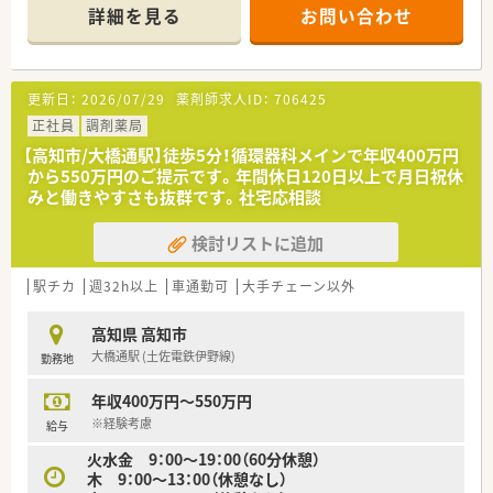
した医薬品供給と経済性を考慮した調剤業務を実践することが
詳細を見る
お問い合わせ
【店舗情報と応需状況について】
可能です。
■旭町三丁目駅から徒歩4分という好立地にあり、毎日の通勤負
担が少なく通いやすい調剤薬局です。
■皮膚科や整形外科など多岐にわたる専門的な処方箋を1日あた
更新日：
2026/07/29
薬剤師求人ID：
706425
り50から60枚ほど応需しています。
■居宅や施設への在宅業務にも積極的に注力しており、地域医療
正社員
調剤薬局
に深く貢献できるやりがいのある環境です。
【高知市/大橋通駅】徒歩5分！循環器科メインで年収400万円
から550万円のご提示です。年間休日120日以上で月日祝休
【法人特徴について】
みと働きやすさも抜群です。社宅応相談
■何よりも患者様のためになることを理念として掲げ、医療のプ
ロフェッショナルとしての使命を大切にしています。
検討リストに追加
■地域に根ざしたクリニックの門前を中心とした店舗展開を行
い、かかりつけ薬剤師の役割を担っています。
■経営陣が薬剤師として自ら現場で勤務する現場主義を貫いて
駅チカ
週32h以上
車通勤可
大手チェーン以外
おり、現場の意見が届きやすい社風です。
高知県 高知市
【職場環境と雰囲気】
大橋通駅 (土佐電鉄伊野線)
勤務地
■調剤室は整理整頓が徹底されており、手狭な店舗であってもゆ
とりを持って安全に業務を行える空間です。
年収400万円～550万円
■最新のレセコンやピッキングサポートシステムを積極的に導
入し、スタッフの業務負担を軽減しています。
※経験考慮
給与
■平均勤続年数は10年と非常に長く、長期間にわたって安心し
火水金 9：00～19：00（60分休憩）
て働き続けられる温かい雰囲気が魅力です。
木 9：00～13：00（休憩なし）