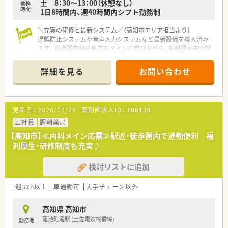
土 8：30～13：00（休憩なし）
【こんな方が活躍中】
勤務
時間
1日8時間内、週40時間内シフト勤務制
■患者様にしっかりと寄り添いながら、地域医療の発展に貢献し
たいという強い使命感を持った方が活躍しています。
＼充実の研修と最新システム／（高知市エリア担当より）
■店舗間の連携や事務スタッフとの円滑なコミュニケーション
過誤防止システムや音声入力システムなど最新設備を導入済み
を大切にし、チーム医療を実践できる方ばかりです。
です。循環器内科の処方をメインに学びながら、薬剤師本来の対
■未経験からスタートし、周囲の温かいサポートを受けながら着
人業務へしっかりと注力できます。
実にスキルアップを果たしたスタッフもいます。
詳細を見る
お問い合わせ
【店舗情報と応需状況について】
■最寄りの大橋通駅からは徒歩で約5分と非常に近く、市内中心
部に位置するため毎日の通勤が大変便利な立地です。
■隣接するクリニックより循環器内科や内科の処方箋をメイン
更新日：
2026/07/29
薬剤師求人ID：
706139
に受け付けており、1日の応需枚数は約20枚となっています。
■現在は50代の女性管理薬剤師とパート薬剤師、20代の事務ス
正社員
調剤薬局
タッフが在籍しており、少人数で協力しながら業務を行っていま
【高知市】≪内科メイン応需≫駅近・徒歩圏内で通勤便利 福
す。
利厚生・研修制度も充実♪
【募集背景と求める人物像について】
検討リストに追加
■今後の店舗体制の強化を見据えた募集であり、将来的に店舗の
主力として長くご活躍いただける薬剤師を求めています。
■循環器内科や内科の処方箋を通じて、患者様とのコミュニケー
週32h以上
車通勤可
大手チェーン以外
ションを大切にしながら親身に対応できる方を歓迎します。
■少人数のアットホームな店舗であるため、周囲のスタッフと協
高知県 高知市
調性を持ち、前向きに業務に取り組める方を求めます。
蓮池町通駅 (土佐電鉄桟橋線)
勤務地