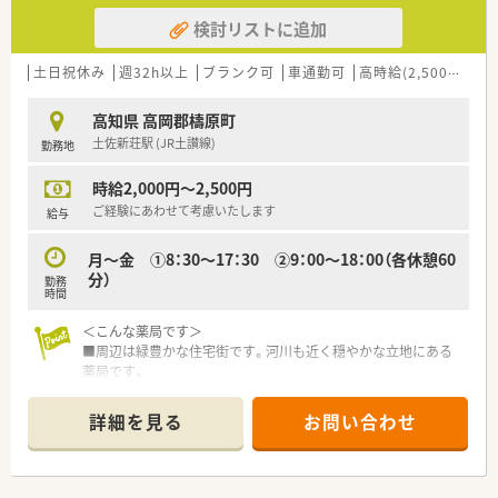
検討リストに追加
土日祝休み
週32h以上
ブランク可
車通勤可
高時給(2,500円以上)
高知県 高岡郡檮原町
土佐新荘駅 (JR土讃線)
勤務地
時給2,000円～2,500円
ご経験にあわせて考慮いたします
給与
月～金 ①8：30～17：30 ②9：00～18：00（各休憩60
分）
勤務
時間
＜こんな薬局です＞
■周辺は緑豊かな住宅街です。河川も近く穏やかな立地にある
薬局です。
■近隣にある町立病院からの処方箋を応需しています。
■応需科目は内科・眼科・小児科・整形外科です。
詳細を見る
お問い合わせ
■常時2名体制でまわしている店舗です。
＜業務内容＞
■調剤・監査・投薬・薬歴管理等、薬剤師業務全般をお願いしま