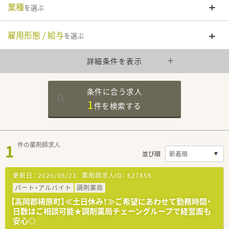
業種
を選ぶ
雇用形態 / 給与
を選ぶ
詳細条件を表示
条件に合う求人
1
件を
検索する
1
件の薬剤師求人
並び順
更新日：
2026/06/23
薬剤師求人ID：
627856
パート・アルバイト
調剤薬局
【高岡郡梼原町】≪土日休み！≫ご希望にあわせて勤務時間・
日数はご相談可能★調剤薬局チェーングループで経営面も
安心◎