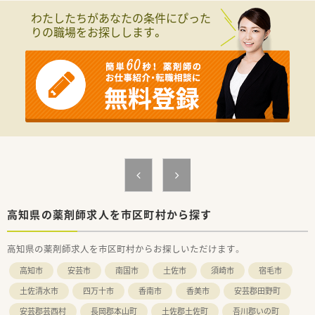
す。
わたしたちがあなたの条件にぴった
■処方箋枚数は40枚/日前後です。
りの職場をお探しします。
＜研修体制＞
■現場の先輩薬剤師より指導を受けて頂きます。
＜法人特徴＞
■兵庫県に本社があり、全国に280店舗以上ある調剤薬局チェー
ングループです。創業より無借金経営を続けており、他業種も運
営されているたね経営基盤が安定しています。
■処方箋枚数が多い店舗よりも、地域密着型のクリニックとのマ
ンツーマン薬局を運営されており、比較的にゆったりと調剤・投
薬ができる環境がございます。
■地域密着型の店舗ですので、個人在宅や施設在宅も行っている
店舗が多くございます。
■新店の店舗名は社員公募で決まったりするケースや新規開局
時には管理薬剤師に店舗デザインなどの決定権があるケースも
高知県の薬剤師求人を市区町村から探す
あり、非常に自由度の高い社風でございます。
■全国各地にエリアマネージャーさんやラウンダー勤務の方が
高知県の薬剤師求人を市区町村からお探しいただけます。
いるので、急なお休みやシフトのご要望なども、ご相談がしやす
い環境となります。
高知市
安芸市
南国市
土佐市
須崎市
宿毛市
■産休・育休の実績も多数あり、女性にとっても働きやすい会社
です。
土佐清水市
四万十市
香南市
香美市
安芸郡田野町
■30代で取締役へご就任される薬剤師様がいらっしゃたりと、
安芸郡芸西村
長岡郡本山町
土佐郡土佐町
吾川郡いの町
キャリアステップアップを目指す方には、多くのチャンスがござ