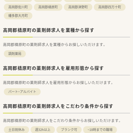
いますので、非常にやりがいのある環境となります。新規OPEN
高岡郡佐川町
高岡郡檮原町
高岡郡津野町
高岡郡四万十町
店舗への開発や店舗配属なども可能となります。
■多科目の経験をしたい！というご希望があれば複数店舗の掛け
幡多郡大月町
持ちも相談可能で、異動希望などの希望についても、柔軟に対応
頂けます。
高岡郡檮原町の薬剤師求人を業種から探す
■独立開業支援も行っておりまして、まずは店舗の管理薬剤師様
として勤務しながら、ノウハウを学び、フランチャイズ契約では
無く、完全独立店舗で開業となります。独立後も経営面でのご相
高岡郡檮原町の薬剤師求人を業種からお探しいただけます。
談をはじめ、薬事情報の提供・グループ研修会への参加も可能で
す。
調剤薬局
■慶弔特別休暇・慶弔見舞金や健康診断の費用負担、お薬代のサ
ポート、e-ラーニングの無料受講、保養施設・ホテルの優待、時短
高岡郡檮原町の薬剤師求人を雇用形態から探す
制度、退職金制度など様々な福利厚生もご用意されています。
高岡郡檮原町の薬剤師求人を雇用形態からお探しいただけます。
パート・アルバイト
高岡郡檮原町の薬剤師求人をこだわり条件から探す
高岡郡檮原町の薬剤師求人をこだわり条件からお探しいただけます。
土日祝休み
週32h以上
ブランク可
~18時までの職場