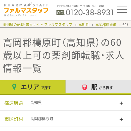
平日9：30-19：00 土日10：00-19：00
薬剤師の転職・求人サイト ファルマスタッフ
高知県
高岡郡檮原町
60
高岡郡檮原町（高知県）の60
歳以上可
の薬剤師転職・求人
情報一覧
エリア
駅
で探す
から探す
都道府県
高知県
市区町村
高岡郡檮原町