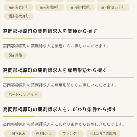
いますので、非常にやりがいのある環境となります。新規OPEN
高岡郡佐川町
高岡郡檮原町
高岡郡津野町
高岡郡四万十町
店舗への開発や店舗配属なども可能となります。
■多科目の経験をしたい！というご希望があれば複数店舗の掛け
幡多郡大月町
持ちも相談可能で、異動希望などの希望についても、柔軟に対応
頂けます。
高岡郡檮原町の薬剤師求人を業種から探す
■独立開業支援も行っておりまして、まずは店舗の管理薬剤師様
として勤務しながら、ノウハウを学び、フランチャイズ契約では
無く、完全独立店舗で開業となります。独立後も経営面でのご相
高岡郡檮原町の薬剤師求人を業種からお探しいただけます。
談をはじめ、薬事情報の提供・グループ研修会への参加も可能で
す。
調剤薬局
■慶弔特別休暇・慶弔見舞金や健康診断の費用負担、お薬代のサ
ポート、e-ラーニングの無料受講、保養施設・ホテルの優待、時短
高岡郡檮原町の薬剤師求人を雇用形態から探す
制度、退職金制度など様々な福利厚生もご用意されています。
高岡郡檮原町の薬剤師求人を雇用形態からお探しいただけます。
パート・アルバイト
高岡郡檮原町の薬剤師求人をこだわり条件から探す
高岡郡檮原町の薬剤師求人をこだわり条件からお探しいただけます。
土日祝休み
週32h以上
ブランク可
~18時までの職場