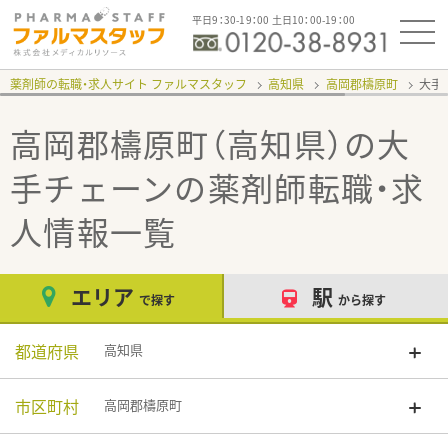
平日9：30-19：00 土日10：00-19：00
薬剤師の転職・求人サイト ファルマスタッフ
高知県
高岡郡檮原町
大手
高岡郡檮原町（高知県）の大
手チェーン
の薬剤師転職・求
人情報一覧
エリア
駅
で探す
から探す
都道府県
高知県
市区町村
高岡郡檮原町