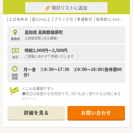
検討リストに追加
土日祝休み
週32h以上
ブランク可
車通勤可
高時給(2,500円以上)
高知県 高岡郡檮原町
土佐新荘駅 (JR土讃線)
勤務地
時給2,000円～2,500円
ご経験にあわせて考慮いたします
給与
月～金 ①8：30～17：30 ②9：00～18：00（各休憩60
分）
勤務
時間
＜こんな薬局です＞
■周辺は緑豊かな住宅街です。河川も近く穏やかな立地にある
薬局です。
■近隣にある町立病院からの処方箋を応需しています。
■応需科目は内科・眼科・小児科・整形外科です。
詳細を見る
お問い合わせ
■常時2名体制でまわしている店舗です。
＜業務内容＞
■調剤・監査・投薬・薬歴管理等、薬剤師業務全般をお願いしま