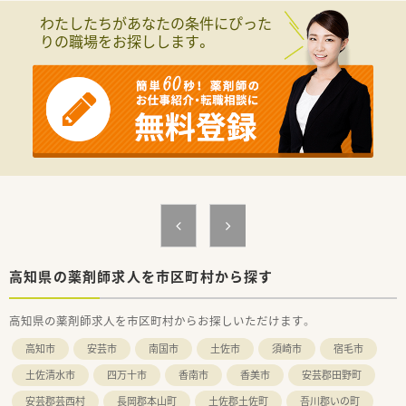
す。
わたしたちがあなたの条件にぴった
■処方箋枚数は40枚/日前後です。
りの職場をお探しします。
＜研修体制＞
■現場の先輩薬剤師より指導を受けて頂きます。
＜法人特徴＞
■兵庫県に本社があり、全国に280店舗以上ある調剤薬局チェー
ングループです。創業より無借金経営を続けており、他業種も運
営されているたね経営基盤が安定しています。
■処方箋枚数が多い店舗よりも、地域密着型のクリニックとのマ
ンツーマン薬局を運営されており、比較的にゆったりと調剤・投
薬ができる環境がございます。
■地域密着型の店舗ですので、個人在宅や施設在宅も行っている
店舗が多くございます。
■新店の店舗名は社員公募で決まったりするケースや新規開局
時には管理薬剤師に店舗デザインなどの決定権があるケースも
高知県の薬剤師求人を市区町村から探す
あり、非常に自由度の高い社風でございます。
■全国各地にエリアマネージャーさんやラウンダー勤務の方が
高知県の薬剤師求人を市区町村からお探しいただけます。
いるので、急なお休みやシフトのご要望なども、ご相談がしやす
い環境となります。
高知市
安芸市
南国市
土佐市
須崎市
宿毛市
■産休・育休の実績も多数あり、女性にとっても働きやすい会社
です。
土佐清水市
四万十市
香南市
香美市
安芸郡田野町
■30代で取締役へご就任される薬剤師様がいらっしゃたりと、
安芸郡芸西村
長岡郡本山町
土佐郡土佐町
吾川郡いの町
キャリアステップアップを目指す方には、多くのチャンスがござ