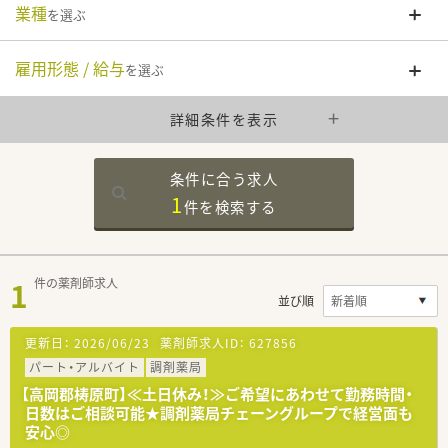
業種
を選ぶ
雇用形態 / 給与
を選ぶ
詳細条件を表示
条件に合う求人
1
件を
検索する
1
件の薬剤師求人
並び順
更新日：
2026/06/23
薬剤師求人ID：
627856
パート・アルバイト
調剤薬局
【高岡郡梼原町】≪土日休み！≫ご希望にあわせて勤務時間・
日数はご相談可能★調剤薬局チェーングループで経営面も
安心◎