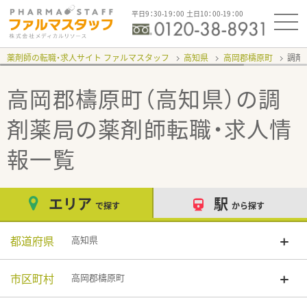
平日9：30-19：00 土日10：00-19：00
薬剤師の転職・求人サイト ファルマスタッフ
高知県
高岡郡檮原町
調剤
高岡郡檮原町（高知県）の調
剤薬局
の薬剤師転職・求人情
報一覧
エリア
駅
で探す
から探す
都道府県
高知県
市区町村
高岡郡檮原町