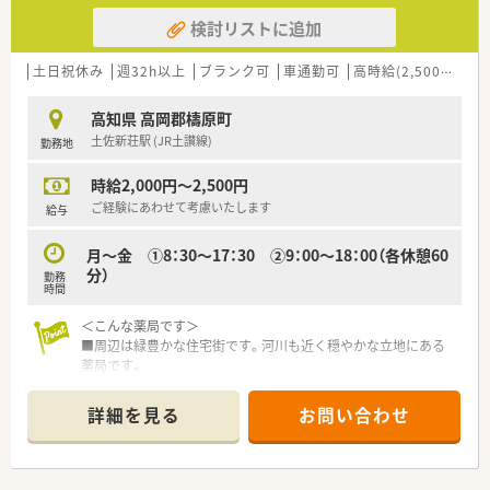
検討リストに追加
土日祝休み
週32h以上
ブランク可
車通勤可
高時給(2,500円以上)
高知県 高岡郡檮原町
土佐新荘駅 (JR土讃線)
勤務地
時給2,000円～2,500円
ご経験にあわせて考慮いたします
給与
月～金 ①8：30～17：30 ②9：00～18：00（各休憩60
分）
勤務
時間
＜こんな薬局です＞
■周辺は緑豊かな住宅街です。河川も近く穏やかな立地にある
薬局です。
■近隣にある町立病院からの処方箋を応需しています。
■応需科目は内科・眼科・小児科・整形外科です。
詳細を見る
お問い合わせ
■常時2名体制でまわしている店舗です。
＜業務内容＞
■調剤・監査・投薬・薬歴管理等、薬剤師業務全般をお願いしま