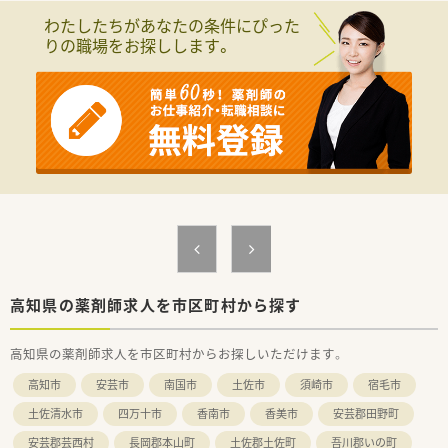
す。
わたしたちがあなたの条件にぴった
■処方箋枚数は40枚/日前後です。
りの職場をお探しします。
＜研修体制＞
■現場の先輩薬剤師より指導を受けて頂きます。
＜法人特徴＞
■兵庫県に本社があり、全国に280店舗以上ある調剤薬局チェー
ングループです。創業より無借金経営を続けており、他業種も運
営されているたね経営基盤が安定しています。
■処方箋枚数が多い店舗よりも、地域密着型のクリニックとのマ
ンツーマン薬局を運営されており、比較的にゆったりと調剤・投
薬ができる環境がございます。
■地域密着型の店舗ですので、個人在宅や施設在宅も行っている
店舗が多くございます。
■新店の店舗名は社員公募で決まったりするケースや新規開局
時には管理薬剤師に店舗デザインなどの決定権があるケースも
高知県の薬剤師求人を市区町村から探す
あり、非常に自由度の高い社風でございます。
■全国各地にエリアマネージャーさんやラウンダー勤務の方が
高知県の薬剤師求人を市区町村からお探しいただけます。
いるので、急なお休みやシフトのご要望なども、ご相談がしやす
い環境となります。
高知市
安芸市
南国市
土佐市
須崎市
宿毛市
■産休・育休の実績も多数あり、女性にとっても働きやすい会社
です。
土佐清水市
四万十市
香南市
香美市
安芸郡田野町
■30代で取締役へご就任される薬剤師様がいらっしゃたりと、
安芸郡芸西村
長岡郡本山町
土佐郡土佐町
吾川郡いの町
キャリアステップアップを目指す方には、多くのチャンスがござ