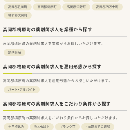
いますので、非常にやりがいのある環境となります。新規OPEN
高岡郡佐川町
高岡郡檮原町
高岡郡津野町
高岡郡四万十町
店舗への開発や店舗配属なども可能となります。
■多科目の経験をしたい！というご希望があれば複数店舗の掛け
幡多郡大月町
持ちも相談可能で、異動希望などの希望についても、柔軟に対応
頂けます。
高岡郡檮原町の薬剤師求人を業種から探す
■独立開業支援も行っておりまして、まずは店舗の管理薬剤師様
として勤務しながら、ノウハウを学び、フランチャイズ契約では
無く、完全独立店舗で開業となります。独立後も経営面でのご相
高岡郡檮原町の薬剤師求人を業種からお探しいただけます。
談をはじめ、薬事情報の提供・グループ研修会への参加も可能で
す。
調剤薬局
■慶弔特別休暇・慶弔見舞金や健康診断の費用負担、お薬代のサ
ポート、e-ラーニングの無料受講、保養施設・ホテルの優待、時短
高岡郡檮原町の薬剤師求人を雇用形態から探す
制度、退職金制度など様々な福利厚生もご用意されています。
高岡郡檮原町の薬剤師求人を雇用形態からお探しいただけます。
パート・アルバイト
高岡郡檮原町の薬剤師求人をこだわり条件から探す
高岡郡檮原町の薬剤師求人をこだわり条件からお探しいただけます。
土日祝休み
週32h以上
ブランク可
~18時までの職場