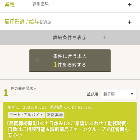
業種
調剤薬局
雇用形態 / 給与
を選ぶ
詳細条件を表示
条件に合う求人
1
件を
検索する
1
件の薬剤師求人
並び順
更新日：
2026/06/23
薬剤師求人ID：
627856
パート・アルバイト
調剤薬局
【高岡郡梼原町】≪土日休み！≫ご希望にあわせて勤務時間・
日数はご相談可能★調剤薬局チェーングループで経営面も
安心◎