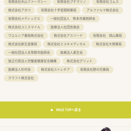
有限会社木山ファーマシー
有限会社プチマリノ
有限会社コムス
株式会社アガペ
有限会社十字堂調剤薬局
アルファルマ株式会社
有限会社メディックス
一般社団法人 熊本市薬剤師会
株式会社ユニスマイル
医療法人社団杏風会
ウエルシア薬局株式会社
株式会社アスリード
有限会社 岡山薬局
株式会社新生堂薬局
株式会社ミユキメディカル
株式会社大賀薬局
一般社団法人天草郡市医師会
医療法人愛生会
独立行政法人労働者健康安全機構
株式会社グリット
医療法人杉村会
株式会社ストレチア
有限会社野の花薬局
クラフト株式会社
PAGE TOPへ戻る