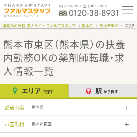
平日9：30-19：00 土日10：00-19：00
薬剤師の転職・求人サイト ファルマスタッフ
熊本県
熊本市東区
扶養内
熊本市東区（熊本県）の扶養
内勤務OK
の薬剤師転職・求
人情報一覧
エリア
駅
で探す
から探す
都道府県
熊本県
市区町村
熊本市東区