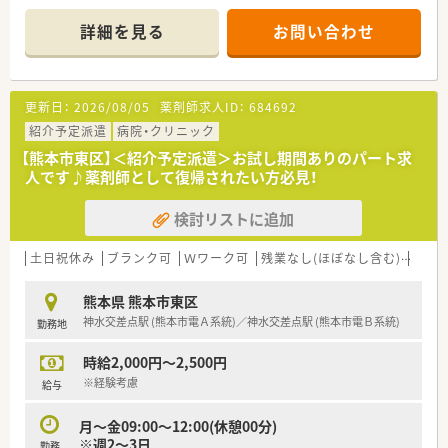
詳細を見る
お問い合わせ
更新日：
2026/08/05
薬剤師求人ID：
684692
紹介予定派遣
病院・クリニック
【熊本市東区】＜紹介予定派遣＞お試し期間ありのパート求
人です♪薬剤師として復帰されたい方必見！
検討リストに追加
土日祝休み
ブランク可
Ｗワーク可
残業なし(ほぼなし含む)
転勤
熊本県 熊本市東区
神水交差点駅 (熊本市電Ａ系統)／神水交差点駅 (熊本市電Ｂ系統)
勤務地
時給2,000円～2,500円
※経験考慮
給与
月～金09:00～12:00(休憩00分)
※週2～3日
勤務