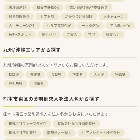
管理薬剤師
扶養内勤務OK
認定薬剤師取得支援あり
教育制度あり
シフト制
かかりつけ薬剤師
大手チェーン
大手チェーン以外
ヘルプ体制充実
一人薬剤師
生活環境充実
短期・スポット
総合科目
高収入
在宅
積雪なし
九州/沖縄エリアから探す
九州/沖縄の薬剤師求人をエリアからお探しいただけます。
福岡県
佐賀県
長崎県
熊本県
大分県
宮崎県
鹿児島県
沖縄県
熊本市東区の薬剤師求人を法人名から探す
熊本市東区の薬剤師求人を法人名からお探しいただけます。
株式会社ファーマダイワ
有限会社九品寺調剤薬局
株式会社下川薬局
医療法人一陽会
U.アソシエート株式会社