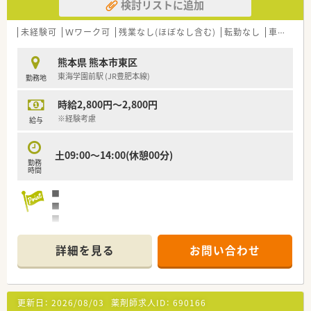
検討リストに追加
未経験可
Ｗワーク可
残業なし(ほぼなし含む)
転勤なし
車通勤可
熊本県 熊本市東区
東海学園前駅 (JR豊肥本線)
勤務地
時給2,800円～2,800円
※経験考慮
給与
土09:00～14:00(休憩00分)
勤務
時間
■
■
■
■
詳細を見る
お問い合わせ
更新日：
2026/08/03
薬剤師求人ID：
690166