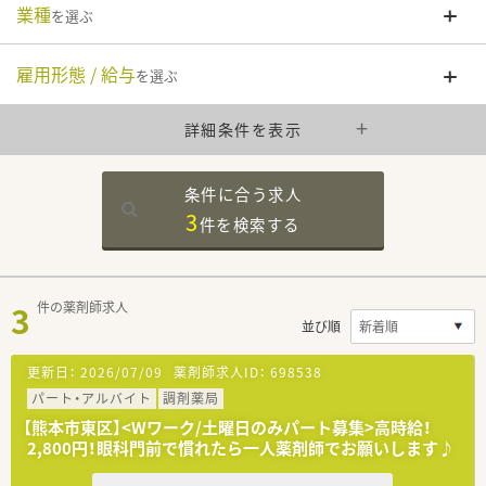
業種
を選ぶ
雇用形態 / 給与
を選ぶ
詳細条件を表示
条件に合う求人
3
件を
検索する
3
件の薬剤師求人
並び順
更新日：
2026/07/09
薬剤師求人ID：
698538
パート・アルバイト
調剤薬局
【熊本市東区】<Wワーク/土曜日のみパート募集>高時給！
2,800円！眼科門前で慣れたら一人薬剤師でお願いします♪