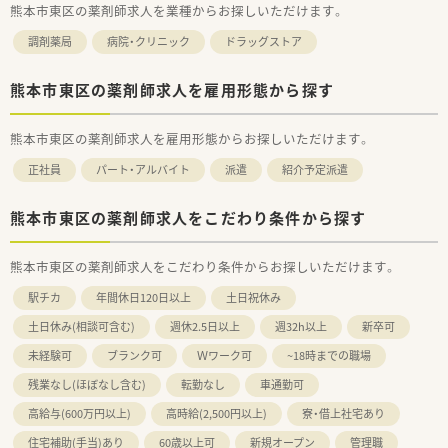
熊本市東区の薬剤師求人を業種からお探しいただけます。
調剤薬局
病院・クリニック
ドラッグストア
熊本市東区の薬剤師求人を雇用形態から探す
熊本市東区の薬剤師求人を雇用形態からお探しいただけます。
正社員
パート・アルバイト
派遣
紹介予定派遣
熊本市東区の薬剤師求人をこだわり条件から探す
熊本市東区の薬剤師求人をこだわり条件からお探しいただけます。
駅チカ
年間休日120日以上
土日祝休み
土日休み(相談可含む)
週休2.5日以上
週32h以上
新卒可
未経験可
ブランク可
Ｗワーク可
~18時までの職場
残業なし(ほぼなし含む)
転勤なし
車通勤可
高給与(600万円以上)
高時給(2,500円以上)
寮・借上社宅あり
住宅補助(手当)あり
60歳以上可
新規オープン
管理職