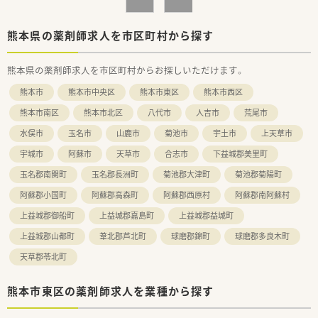
熊本県の薬剤師求人を市区町村から探す
熊本県の薬剤師求人を市区町村からお探しいただけます。
熊本市
熊本市中央区
熊本市東区
熊本市西区
熊本市南区
熊本市北区
八代市
人吉市
荒尾市
水俣市
玉名市
山鹿市
菊池市
宇土市
上天草市
宇城市
阿蘇市
天草市
合志市
下益城郡美里町
玉名郡南関町
玉名郡長洲町
菊池郡大津町
菊池郡菊陽町
阿蘇郡小国町
阿蘇郡高森町
阿蘇郡西原村
阿蘇郡南阿蘇村
上益城郡御船町
上益城郡嘉島町
上益城郡益城町
上益城郡山都町
葦北郡芦北町
球磨郡錦町
球磨郡多良木町
天草郡苓北町
熊本市東区の薬剤師求人を業種から探す