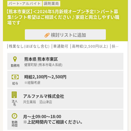
パート・アルバイト
調剤薬局
【熊本市東区】＜2026年5月新規オープン予定！＞パート募
集！シフト希望はご相談ください♪家庭と両立しやすい職
場です
検討リストに追加
残業なし(ほぼなし含む)
車通勤可
高時給(2,500円以上)
扶養内勤務OK
熊本県 熊本市東区
健軍町駅 (熊本市電Ａ系統)
勤務地
時給2,100円～2,500円
※経験考慮
給与
アルファルマ株式会社
法人
共生薬局 沼山津店
名
月～土09:00～18:00
※上記時間内でご相談ください。
勤務
時間