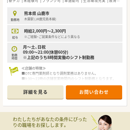
駅チカ
未経験可
ブランク可
車通勤可
生活環境充実
教育制度あり
熊本県 山鹿市
木葉駅 (JR鹿児島本線)
勤務地
時給2,000円～2,300円
※ご経験・ご就業条件などにより異なる
給与
月～土、日祝
09:00～21:00(休憩60分)
勤務
※上記のうち8時間実働のシフト制勤務
時間
≪店舗の特徴≫
■OTC専門薬剤師となり調剤業務はありません。
■9:30～22時の店舗営業時間内のシフト制勤務となります。
■スーパーが隣接しており周辺環境が充実しています。
詳細を見る
お問い合わせ
＜企業の特徴＞
■入社時に調剤コースかOTCコースを選択でき、それに応じた教
育プログラムを受講することができます。もちろん途中でコー
スの変更も可能ですし、調剤コースにいながらOTCも勉強できま
す。
わたしたちがあなたの条件にぴった
■1店舗2ライン制により専門業務を分担しているので、日用雑
りの職場をお探しします。
貨の商品補充や店舗の売上利益にとらわれることなく、調剤業務