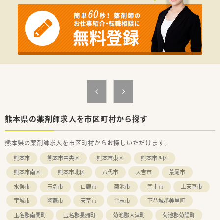
やOTCカウンセリングなど「薬剤師の仕事」に集中することがで
きます。
■育休休業を3歳まで延長できる制度、時短勤務は子供が中学1
年生になるまで、復職フォロー制度など育児支援が充実していま
す。
■医薬品・化粧品・日用雑貨などを社員価格で購入できる「社員購
買割引制度」や「奨学金返済サポート制度」、「定期 健康診断・人
間ドッグ・がん検診補助制度」など各種福利制度も充実。
＜こんな方にオススメ＞
■大手企業で安定して長期就業したい方
■充実した研修制度をご希望の方
■ライフステージが変わっても働き続けたい方
■ワーク・ライフ・バランスを大切にされている方
熊本県の薬剤師求人を市区町村から探す
熊本県の薬剤師求人を市区町村からお探しいただけます。
熊本市
熊本市中央区
熊本市東区
熊本市西区
熊本市南区
熊本市北区
八代市
人吉市
荒尾市
水俣市
玉名市
山鹿市
菊池市
宇土市
上天草市
宇城市
阿蘇市
天草市
合志市
下益城郡美里町
玉名郡南関町
玉名郡長洲町
菊池郡大津町
菊池郡菊陽町