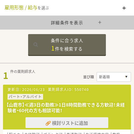
雇用形態 / 給与
を選ぶ
詳細条件を表示
条件に合う求人
1
件を
検索する
1
件の薬剤師求人
並び順
更新日：
2026/06/23
薬剤師求人ID：
550740
パート・アルバイト
【山鹿市】≪週3日の勤務≫1日8時間勤務できる方歓迎！未経
験者・60代の方も相談可能！
検討リストに追加