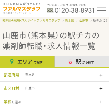
平日9：30-19：00 土日10：00-19：00
薬剤師の転職・求人サイト ファルマスタッフ
熊本県
山鹿市
駅チカ
山鹿市（熊本県）の駅チカ
の
薬剤師転職・求人情報一覧
エリア
駅
で探す
から探す
都道府県
熊本県
市区町村
山鹿市
業種
を選ぶ