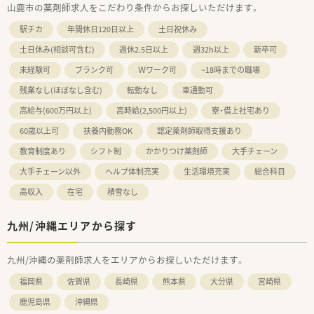
山鹿市の薬剤師求人をこだわり条件からお探しいただけます。
駅チカ
年間休日120日以上
土日祝休み
土日休み(相談可含む)
週休2.5日以上
週32h以上
新卒可
未経験可
ブランク可
Ｗワーク可
~18時までの職場
残業なし(ほぼなし含む)
転勤なし
車通勤可
高給与(600万円以上)
高時給(2,500円以上)
寮・借上社宅あり
60歳以上可
扶養内勤務OK
認定薬剤師取得支援あり
教育制度あり
シフト制
かかりつけ薬剤師
大手チェーン
大手チェーン以外
ヘルプ体制充実
生活環境充実
総合科目
高収入
在宅
積雪なし
九州/沖縄エリアから探す
九州/沖縄の薬剤師求人をエリアからお探しいただけます。
福岡県
佐賀県
長崎県
熊本県
大分県
宮崎県
鹿児島県
沖縄県