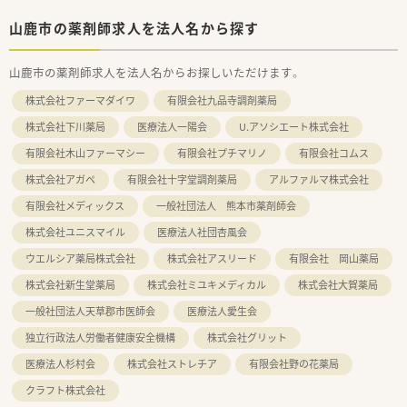
山鹿市の薬剤師求人を法人名から探す
山鹿市の薬剤師求人を法人名からお探しいただけます。
株式会社ファーマダイワ
有限会社九品寺調剤薬局
株式会社下川薬局
医療法人一陽会
U.アソシエート株式会社
有限会社木山ファーマシー
有限会社プチマリノ
有限会社コムス
株式会社アガペ
有限会社十字堂調剤薬局
アルファルマ株式会社
有限会社メディックス
一般社団法人 熊本市薬剤師会
株式会社ユニスマイル
医療法人社団杏風会
ウエルシア薬局株式会社
株式会社アスリード
有限会社 岡山薬局
株式会社新生堂薬局
株式会社ミユキメディカル
株式会社大賀薬局
一般社団法人天草郡市医師会
医療法人愛生会
独立行政法人労働者健康安全機構
株式会社グリット
医療法人杉村会
株式会社ストレチア
有限会社野の花薬局
クラフト株式会社