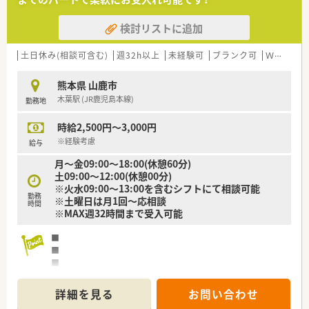
■女性が多数活躍している職場でチーム医療に貢献したい方を
募集しています。
検討リストに追加
【法人特徴について】
■高齢者向け住宅や介護老人保健施設など幅広い事業を展開し
土日休み(相談可含む)
週32h以上
未経験可
ブランク可
Ｗワーク可
ています。
■地域医療を支えるため複数施設を運営しトータルサポートを
熊本県 山鹿市
目指している法人です。
木葉駅 (JR鹿児島本線)
勤務地
■関連施設と連携して切れ目のない医療・介護サービスを提供し
ています。
時給2,500円～3,000円
【求人情報について】
※経験考慮
給与
■年間休日は109日あり完全週休2日制でプライベートを大切に
月～金09:00～18:00(休憩60分)
できます。
土09:00～12:00(休憩00分)
■経験を考慮した上で給与額を決定するため転職後も安定して
※火水09:00～13:00を含むシフトにて相談可能
働けます。
勤務
※土曜日は月1回～応相談
■賞与は年2回で計4.3ヶ月分の支給実績があるためやりがいを
時間
※MAX週32時間まで受入可能
感じられます。
■
■
■
■
詳細を見る
お問い合わせ