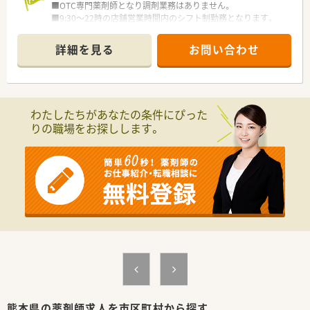
■OTC専門薬剤師となり調剤業務はありません。
■9:30～22時の店舗営業時間内のシフト制勤務となります。
■スーパーが隣接しており周辺環境が充実しています。
詳細を見る
お問い合わせ
＜企業の特徴＞
■入社時に調剤コースかOTCコースを選択でき、それに応じた教
育プログラムを受講することができます。もちろん途中でコー
スの変更も可能ですし、調剤コースにいながらOTCも勉強できま
す。
わたしたちがあなたの条件にぴった
■1店舗2ライン制により専門業務を分担しているので、日用雑
りの職場をお探しします。
貨の商品補充や店舗の売上利益にとらわれることなく、調剤業務
やOTCカウンセリングなど「薬剤師の仕事」に集中することがで
きます。
■育休休業を3歳まで延長できる制度、時短勤務は子供が中学1
年生になるまで、復職フォロー制度など育児支援が充実していま
す。
■医薬品・化粧品・日用雑貨などを社員価格で購入できる「社員購
買割引制度」や「奨学金返済サポート制度」、「定期 健康診断・人
間ドッグ・がん検診補助制度」など各種福利制度も充実。
＜こんな方にオススメ＞
■大手企業で安定して長期就業したい方
■充実した研修制度をご希望の方
■ライフステージが変わっても働き続けたい方
■ワーク・ライフ・バランスを大切にされている方
熊本県の薬剤師求人を市区町村から探す