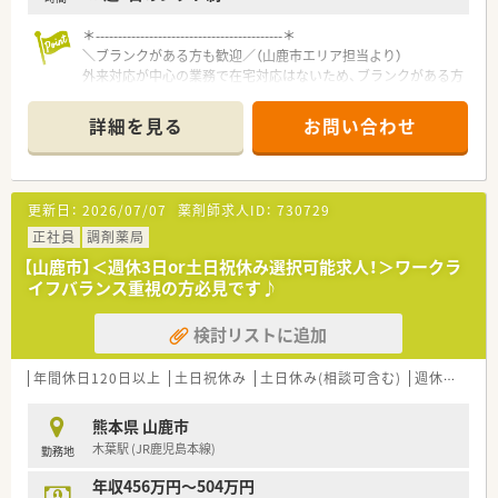
＊------------------------------------------＊
＼ブランクがある方も歓迎／（山鹿市エリア担当より）
外来対応が中心の業務で在宅対応はないため、ブランクがある方
や未経験の方も安心です。温かい雰囲気の職場で一から丁寧に
サポートします。
詳細を見る
お問い合わせ
＊------------------------------------------＊
【店舗情報と応需状況について】
■木葉駅から車で30分ほどの熊本県山鹿市に位置しており、マ
更新日：
2026/07/07
薬剤師求人ID：
730729
イカー通勤が可能なため毎日の通勤も快適でスムーズです。
■近隣の病院から内科や消化器科、循環器科、外科、脳外科、整形
正社員
調剤薬局
外科など多科目の処方箋を1日約40枚応需しています。
【山鹿市】＜週休3日or土日祝休み選択可能求人！＞ワークラ
■現在の勤務者数は正社員薬剤師が2名と事務スタッフが4名在
イフバランス重視の方必見です♪
籍しており、今回はパート薬剤師の退職に伴う募集です。
検討リストに追加
【募集背景と求める人物像について】
■パート薬剤師の退職に伴う欠員補充として、体制維持と強化の
ために正社員を募集しています。
年間休日120日以上
土日祝休み
土日休み(相談可含む)
週休2.5日以上
■調剤や監査、服薬指導の即戦力として活躍していただける方で
あれば歓迎いたします。
熊本県 山鹿市
■調剤薬局のご経験がない方でも安心できる環境がございま
木葉駅 (JR鹿児島本線)
勤務地
す。
年収456万円～504万円
【法人特徴について】