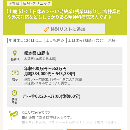
ています。
正社員
病院・クリニック
■地域医療を支えるため複数施設を運営しトータルサポートを
【山鹿市】＜土日休み＞～17時終業！残業ほぼ無し！病棟業務
目指している法人です。
や外来対応などもしっかりある精神科病院求人です♪
■関連施設と連携して切れ目のない医療・介護サービスを提供し
ています。
検討リストに追加
年間休日120日以上
土日祝休み
土日休み(相談可含む)
未経験可
熊本県 山鹿市
木葉駅 (JR鹿児島本線)
勤務地
年収400万円～652万円
月給334,000円～543,334円
給与
※想定・平均残業、各種手当を含んだ総額
※経験・スキルなどにより異なる
月～金08:20～17:00(休憩60分)
勤務
時間
《こんな病院です》
■山鹿市にある精神科病院です。
■土日休みの為、プライベートの時間もしっかり確保できます。