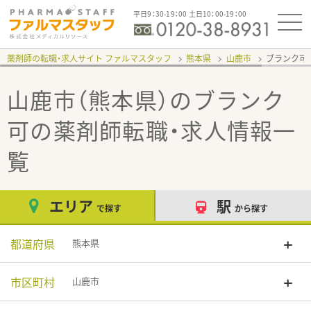
平日9：30-19：00 土日10：00-19：00
薬剤師の転職・求人サイト ファルマスタッフ
熊本県
山鹿市
ブランク可
山鹿市（熊本県）のブランク
可
の薬剤師転職・求人情報一
覧
エリア
駅
で探す
から探す
都道府県
熊本県
市区町村
山鹿市