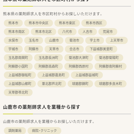
熊本県の薬剤師求人を市区町村からお探しいただけます。
熊本市
熊本市中央区
熊本市東区
熊本市西区
熊本市南区
熊本市北区
八代市
人吉市
荒尾市
水俣市
玉名市
山鹿市
菊池市
宇土市
上天草市
宇城市
阿蘇市
天草市
合志市
下益城郡美里町
玉名郡南関町
玉名郡長洲町
菊池郡大津町
菊池郡菊陽町
阿蘇郡小国町
阿蘇郡高森町
阿蘇郡西原村
阿蘇郡南阿蘇村
上益城郡御船町
上益城郡嘉島町
上益城郡益城町
上益城郡山都町
葦北郡芦北町
球磨郡錦町
球磨郡多良木町
天草郡苓北町
山鹿市の薬剤師求人を業種から探す
山鹿市の薬剤師求人を業種からお探しいただけます。
調剤薬局
病院・クリニック