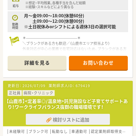
※想定・平均残業、各種手当を含んだ総額
■熊本県山鹿市にて地域の方々の健康を支え続け、今年で創業
給与
※経験・スキルなどにより異なる
50年目を迎える大変歴史の長い調剤薬局でございます。
月～金09:00～18:00(休憩60分)
■今月より元代表の娘様へ経営がバトンタッチされ、新体制のも
土09:00～12:00(休憩00分)
とでより働きやすい環境づくりを進めております。
勤務
※土日祝休みorシフトによる週休3日の選択可能
■代表自身も薬剤師として日々の店舗現場に出ており、スタッフ
時間
の意見や要望が届きやすい風通しの良さがあります。
＊------------------------------------------＊
＼ブランクがある方も歓迎／（山鹿市エリア担当より）
外来対応が中心の業務で在宅対応はないため、ブランクがある方
や未経験の方も安心です。温かい雰囲気の職場で一から丁寧に
サポートします。
詳細を見る
お問い合わせ
＊------------------------------------------＊
【店舗情報と応需状況について】
■木葉駅から車で30分ほどの熊本県山鹿市に位置しており、マ
更新日：
2026/07/09
薬剤師求人ID：
679419
イカー通勤が可能なため毎日の通勤も快適でスムーズです。
■近隣の病院から内科や消化器科、循環器科、外科、脳外科、整形
正社員
病院・クリニック
外科など多科目の処方箋を1日約40枚応需しています。
【山鹿市】<定着率◎/温泉地>託児施設など子育てサポートあ
■現在の勤務者数は正社員薬剤師が2名と事務スタッフが4名在
り！ワークライフバランス抜群の職場環境です！
籍しており、今回はパート薬剤師の退職に伴う募集です。
検討リストに追加
【募集背景と求める人物像について】
■パート薬剤師の退職に伴う欠員補充として、体制維持と強化の
ために正社員を募集しています。
未経験可
ブランク可
転勤なし
車通勤可
認定薬剤師取得支援あり