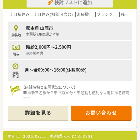
検討リストに追加
土日祝休み
土日休み(相談可含む)
未経験可
ブランク可
残業なし(ほぼなし含む)
熊本県 山鹿市
木葉駅 (JR鹿児島本線)
勤務地
時給2,000円～2,500円
※経験考慮
給与
月～金09:00～16:00(休憩60分)
勤務
時間
【店舗情報と応需状況について】
■JR新玉名駅から車で約30分と車通勤も便利な立地にある病院
です。
■内科や外科、泌尿器科など幅広い科目を応需しており薬剤師は
7名体制で勤務しています。
詳細を見る
お問い合わせ
■二次救急指定を受けている病院のため様々な症例を経験しス
キルアップできます。
【法人特徴について】
更新日：
2026/07/10
薬剤師求人ID：
368901
■高齢者向け住宅や介護老人保健施設など幅広い事業を展開し