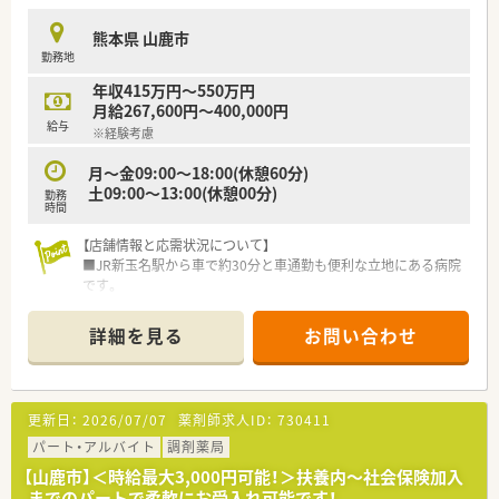
■調剤や監査、服薬指導の即戦力として活躍していただける方で
あれば歓迎いたします。
熊本県 山鹿市
■調剤薬局のご経験がない方でも安心できる環境がございま
勤務地
す。
年収415万円～550万円
【法人特徴について】
月給267,600円～400,000円
■熊本県山鹿市にて地域の方々の健康を支え続け、今年で創業
給与
※経験考慮
50年目を迎える大変歴史の長い調剤薬局でございます。
■今月より元代表の娘様へ経営がバトンタッチされ、新体制のも
月～金09:00～18:00(休憩60分)
とでより働きやすい環境づくりを進めております。
土09:00～13:00(休憩00分)
勤務
■代表自身も薬剤師として日々の店舗現場に出ており、スタッフ
時間
の意見や要望が届きやすい風通しの良さがあります。
【店舗情報と応需状況について】
■JR新玉名駅から車で約30分と車通勤も便利な立地にある病院
です。
■内科や外科、泌尿器科など幅広い科目を応需しており薬剤師は
7名体制で勤務しています。
詳細を見る
お問い合わせ
■二次救急指定を受けている病院のため様々な症例を経験しス
キルアップできます。
【募集背景と求める人物像について】
更新日：
2026/07/07
薬剤師求人ID：
730411
■欠員補充のための募集でチームワークを大切にしてくださる
方を求めています。
パート・アルバイト
調剤薬局
■経験を問わず幅広い業務に積極的に挑戦できる方を歓迎して
【山鹿市】＜時給最大3,000円可能！＞扶養内～社会保険加入
います。
までのパートで柔軟にお受入れ可能です！