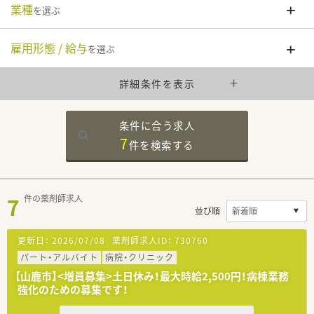
業種
を選ぶ
雇用形態 / 給与
を選ぶ
詳細条件を表示
条件に合う求人
7
件を
検索する
7
件の薬剤師求人
並び順
更新日：
2026/07/08
薬剤師求人ID：
730760
パート・アルバイト
病院・クリニック
【山鹿市】<増員募集>土日休み！最大時給2,500円！病棟業務
強化のための募集です！