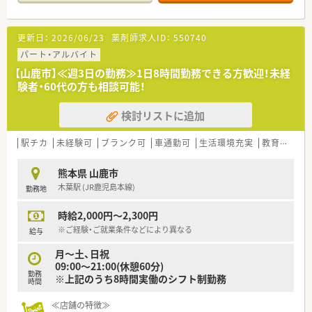
更新日：
2026/06/23
薬剤師求人ID：
550740
パート・アルバイト
【山鹿市】≪週3日の勤務≫1日8時間勤務できる方歓迎！未経
験者・60代の方も相談可能！
検討リストに追加
駅チカ
未経験可
ブランク可
車通勤可
生活環境充実
教育制度あり
熊本県 山鹿市
木葉駅 (JR鹿児島本線)
勤務地
時給2,000円～2,300円
※ご経験・ご就業条件などにより異なる
給与
月～土、日祝
09:00～21:00(休憩60分)
勤務
※上記のうち8時間実働のシフト制勤務
時間
≪店舗の特徴≫