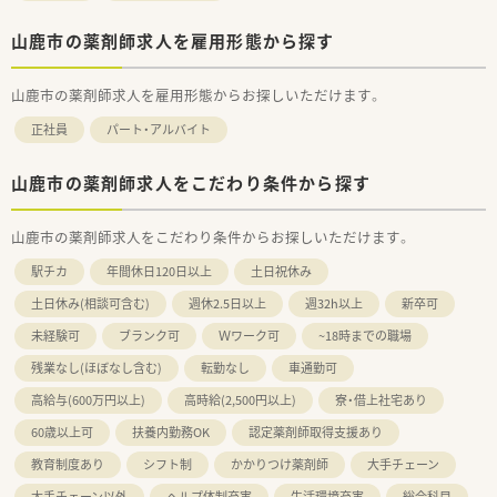
山鹿市の薬剤師求人を雇用形態から探す
山鹿市の薬剤師求人を雇用形態からお探しいただけます。
正社員
パート・アルバイト
山鹿市の薬剤師求人をこだわり条件から探す
山鹿市の薬剤師求人をこだわり条件からお探しいただけます。
駅チカ
年間休日120日以上
土日祝休み
土日休み(相談可含む)
週休2.5日以上
週32h以上
新卒可
未経験可
ブランク可
Ｗワーク可
~18時までの職場
残業なし(ほぼなし含む)
転勤なし
車通勤可
高給与(600万円以上)
高時給(2,500円以上)
寮・借上社宅あり
60歳以上可
扶養内勤務OK
認定薬剤師取得支援あり
教育制度あり
シフト制
かかりつけ薬剤師
大手チェーン
大手チェーン以外
ヘルプ体制充実
生活環境充実
総合科目