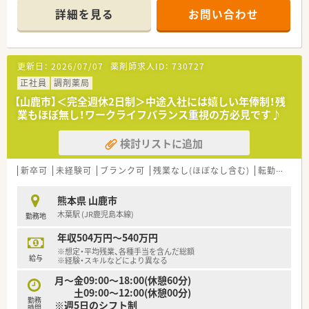
詳細を見る
お問い合わせ
更新日：
2026/07/07
薬剤師求人ID：
730727
正社員
調剤薬局
【山鹿市】＜完全週休2日制＞中途入社には嬉しい年俸制！残
業もほぼ無し！ワークライフバランス重視の方必見です♪
検討リストに追加
新卒可
未経験可
ブランク可
残業なし(ほぼなし含む)
転勤なし
熊本県 山鹿市
木葉駅 (JR鹿児島本線)
勤務地
年収504万円～540万円
※想定・平均残業、各種手当を含んだ総額
給与
※経験・スキルなどにより異なる
月～金09:00～18:00(休憩60分)
土09:00～12:00(休憩00分)
勤務
※週5日のシフト制
時間