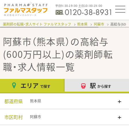
平日9：30-19：00 土日10：00-19：00
薬剤師の転職・求人サイト ファルマスタッフ
熊本県
阿蘇市
高給与(60
阿蘇市（熊本県）の高給与
(600万円以上)
の薬剤師転
職・求人情報一覧
エリア
駅
で探す
から探す
都道府県
熊本県
市区町村
阿蘇市