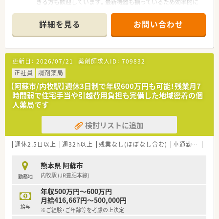
きる方も歓迎しています。最新機器も揃っているため効率的に
知識とスキルの幅を広げられますよ。
詳細を見る
お問い合わせ
【店舗情報と応需状況について】
■JR豊肥本線の内牧駅から車で10分の立地にあり、内科や循環
器科、透析をメインに応需している調剤薬局です。
■1日の処方箋枚数は40〜50枚程度で、重ための処方内容にも余
更新日：
2026/07/21
薬剤師求人ID：
709832
裕をもって対応できる環境が整えられています。
■店舗には薬剤師が常時2〜3名、事務スタッフが5名在籍してお
正社員
調剤薬局
り、手厚い人員体制で日々の業務を行っています。
【阿蘇市/内牧駅】週休3日制で年収600万円も可能！残業月7
時間弱で住宅手当や引越費用負担も完備した地域密着の個
【法人特徴について】
人薬局です
■阿蘇市にて1店舗を展開している個人薬局で、地域に密着した
丁寧な医療サービスの提供を継続しています。
検討リストに追加
■調剤業務に留まらず、在宅医療やOTC販売などの幅広い分野に
おいても地域社会への貢献に取り組んでいます。
■薬剤師である代表自らも現場で勤務しており、現場の声を反映
週休2.5日以上
週32h以上
残業なし(ほぼなし含む)
車通勤可
高給
した柔軟な組織運営を行っているのが特徴です。
熊本県 阿蘇市
【職場環境と雰囲気】
内牧駅 (JR豊肥本線)
勤務地
■調剤室には自動分包機や音声薬歴などが導入されており、業務
の機械化と効率化がしっかりと進んでいます。
年収500万円～600万円
■調剤室が広く開放的な一方で、投薬カウンターは患者様と座っ
月給416,667円～500,000円
てゆったり対話できる設計となっています。
給与
※ご経験・ご年齢等を考慮の上決定
■職場の雰囲気は明るくアットホームで、薬剤師と事務スタッフ