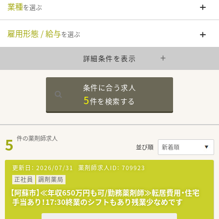
業種
を選ぶ
雇用形態 / 給与
を選ぶ
詳細条件を表示
条件に合う求人
5
件を
検索する
5
件の薬剤師求人
並び順
更新日：
2026/07/31
薬剤師求人ID：
709923
正社員
調剤薬局
【阿蘇市】≪年収650万円も可/勤務薬剤師≫転居費用・住宅
手当あり！17:30終業のシフトもあり残業少なめです