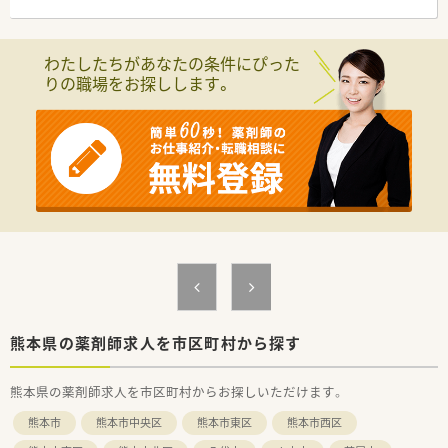
に利便性が高く、忙しい合間でも快適に過ごせる周辺環境です。
【法人特徴について】
わたしたちがあなたの条件にぴった
■阿蘇エリアにて3店舗を運営しており、熊本市を中心に20店舗
りの職場をお探しします。
を展開する大きなグループの一員として安定した経営基盤を誇
ります。
【こんな取り組みをしています】
■社内勉強会の開催やe-ラーニングの導入など、薬剤師としての
知識を常にアップデートできる教育環境をしっかりと整備して
います。
■定期的な健康診断の実施や退職金制度の完備など、長く安心し
て働けるように福利厚生の充実化に継続的に取り組んでいま
す。
■薬局運営だけでなく医薬品卸事業も展開しており、2つの事業
の柱を持つことで不況にも強い強固な経営体制を確立していま
す。
熊本県の薬剤師求人を市区町村から探す
熊本県の薬剤師求人を市区町村からお探しいただけます。
熊本市
熊本市中央区
熊本市東区
熊本市西区