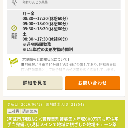
法人
阿蘇りんどう薬局
名
月～金
08:30～17:30（休憩60分）
09:00～18:00（休憩60分）
09:30～18:30（休憩60分）
土
勤務
時間
08:30～17:30（休憩60分）
※週40時間勤務
※1年単位の変形労働時間制
【店舗情報と応需状況について】
■阿蘇駅から車で10分ほどの距離に位置しており、阿蘇温泉病
院の門前薬局として総合科目の処方箋を広く応需しています。
■処方箋は1日あたり120枚から150枚程度を受け付けており、
地域で唯一の婦人科外来や透析などの専門的な処方も学べま
詳細を見る
お問い合わせ
す。
■薬剤師は常勤3名と非常勤2名が在籍しており、在宅業務は現
在10件ほど対応するなど地域に根ざした活動を行っています。
更新日：
2026/06/17
薬剤師求人ID：
213543
【法人特徴について】
■熊本県内に約40店舗を展開する有力なチェーングループであ
正社員
調剤薬局
り、東邦ホールディングス傘下として安定した経営基盤を誇りま
【阿蘇市/阿蘇駅】＜管理薬剤師募集＞年収600万円も可住宅
す。
手当完備、小児科メインで地域に根ざした地場チェーン薬
■本部が備蓄配送センターの機能を担うことで、各店舗の備蓄コ