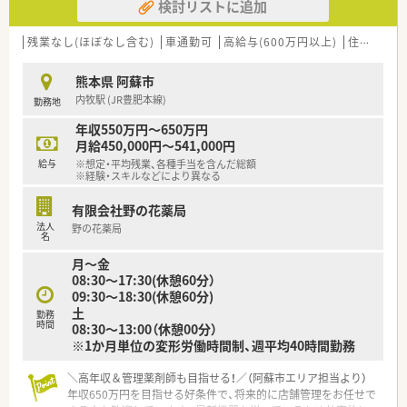
検討リストに追加
残業なし(ほぼなし含む)
車通勤可
高給与(600万円以上)
住宅補助(手当)あり
熊本県 阿蘇市
内牧駅 (JR豊肥本線)
勤務地
年収550万円～650万円
月給450,000円～541,000円
給与
※想定・平均残業、各種手当を含んだ総額
※経験・スキルなどにより異なる
有限会社野の花薬局
法人
野の花薬局
名
月～金
08:30～17:30(休憩60分）
09:30～18:30(休憩60分)
土
勤務
時間
08:30～13:00（休憩00分）
※1か月単位の変形労働時間制、週平均40時間勤務
＼高年収＆管理薬剤師も目指せる！／（阿蘇市エリア担当より）
年収650万円を目指せる好条件で、将来的に店舗管理をお任せで