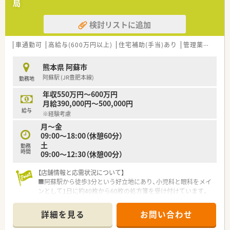
局
ストを最小限に抑えながら幅広い面分業への対応を可能にしま
す。
検討リストに追加
■専門領域に特化した勉強会を多数開催しており、薬剤師が常に
高い専門性を維持できるよう研鑽を積む環境を整えています。
車通勤可
高給与(600万円以上)
住宅補助(手当)あり
管理薬剤師
【こんな取り組みをしています】
■熊本大学と共同で化粧品を開発しており、希望する薬剤師は商
熊本県 阿蘇市
品の企画や開発プロセスに直接携わることが認められていま
阿蘇駅 (JR豊肥本線)
勤務地
す。
■専門領域の勉強会での発表や執筆活動を通じて単位を取得で
年収550万円～600万円
きる、独自の社内認定資格制度を設けてレベルアップを図ってい
月給390,000円～500,000円
ます。
給与
※経験考慮
■在宅専用の事務所を本部前に設置しており、営業活動は専門部
月～金
署が行うことで薬剤師が調剤業務に専念できる体制を整えてい
09:00～18:00（休憩60分）
ます。
土
勤務
時間
09:00～12:30（休憩00分）
【店舗情報と応需状況について】
■阿蘇駅から徒歩3分という好立地にあり、小児科と眼科をメイ
ンとして1日に約40枚から60枚の処方箋を受け付けています。
■薬剤師は常勤1名とパート1名の体制であり、事務スタッフ2名
と共に地域の患者様へ寄り添った迅速な対応を日々行っていま
詳細を見る
お問い合わせ
す。
■近隣にはコンビニエンスストアがあり、お昼休憩の際にも非常