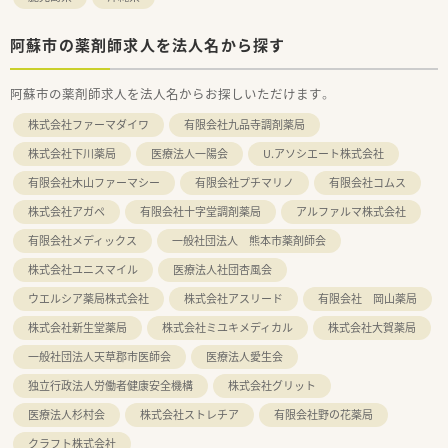
阿蘇市の薬剤師求人を法人名から探す
阿蘇市の薬剤師求人を法人名からお探しいただけます。
株式会社ファーマダイワ
有限会社九品寺調剤薬局
株式会社下川薬局
医療法人一陽会
U.アソシエート株式会社
有限会社木山ファーマシー
有限会社プチマリノ
有限会社コムス
株式会社アガペ
有限会社十字堂調剤薬局
アルファルマ株式会社
有限会社メディックス
一般社団法人 熊本市薬剤師会
株式会社ユニスマイル
医療法人社団杏風会
ウエルシア薬局株式会社
株式会社アスリード
有限会社 岡山薬局
株式会社新生堂薬局
株式会社ミユキメディカル
株式会社大賀薬局
一般社団法人天草郡市医師会
医療法人愛生会
独立行政法人労働者健康安全機構
株式会社グリット
医療法人杉村会
株式会社ストレチア
有限会社野の花薬局
クラフト株式会社