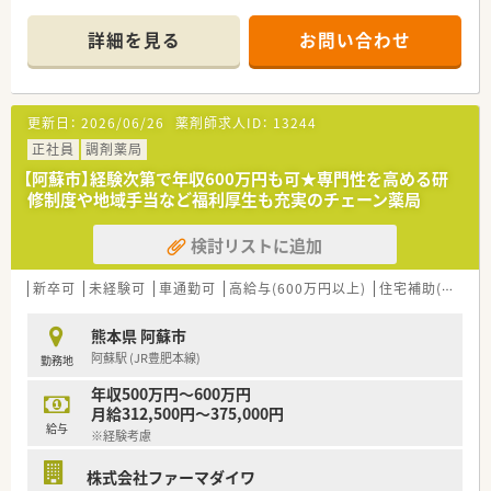
安定した企業です。
■在宅、健康増進事業にも今後積極的に取り組む予定です。
詳細を見る
お問い合わせ
■病院門前からクリニック門前まで幅広い店舗展開をしていま
す。
■応援体制も充実しており、急な休みにも対応いただける環境で
す。
更新日：
2026/06/26
薬剤師求人ID：
13244
＜こんな店舗です＞
正社員
調剤薬局
■薬局は新しく綺麗な作りで、待合室や調剤室も広く清潔な印象
【阿蘇市】経験次第で年収600万円も可★専門性を高める研
です。
修制度や地域手当など福利厚生も充実のチェーン薬局
■ドライブスルーにも対応しております。約10名/日程度が利用
されております。
検討リストに追加
■門前病院以外にも近隣の眼科の処方を平均10枚/日程度受けて
おります。
■全自動の錠剤自動分包機、円盤、Vマスの分包機等が導入され
新卒可
未経験可
車通勤可
高給与(600万円以上)
住宅補助(手当)あり
おり、調剤メインの事務の方がいらっしゃいます。
■薬歴はハイブリッジを導入されております。
熊本県 阿蘇市
■会社の幹部の方も常駐されており安心して就業できます。
阿蘇駅 (JR豊肥本線)
勤務地
■8:30から開局していますが、幹部以外の社員は9:00か9:30から
の勤務となります。
年収500万円～600万円
■完全土日祝休みの薬局です。残業もほとんど発生しておりま
月給312,500円～375,000円
せん。
給与
※経験考慮
株式会社ファーマダイワ