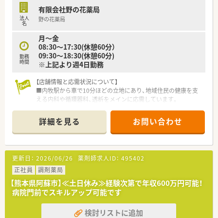
との関係性も良好で協力し合える環境です。
有限会社野の花薬局
法人
野の花薬局
【こんな取り組みをしています】
名
■地域支援体制加算を取得しており、地域密着型の薬局として高
月～金
度で持続可能な医療連携を行っています。
08:30～17:30(休憩60分）
■患者様の生活習慣や健康状態に合わせたOTC医薬品の提案な
09:30～18:30(休憩60分)
ど、セルフメディケーションの推進に注力します。
勤務
時間
※上記より週4日勤務
■居宅および施設への在宅訪問業務を積極的に実施し、通院が困
難な患者様への服薬支援を行っています。
【店舗情報と応需状況について】
■内牧駅から車で10分ほどの立地にあり、地域住民の健康を支
える内科や循環器科、透析をメインに応需しています。
■処方箋枚数は1日40枚から50枚程度となっており、薬剤師が常
時2名から3名体制のため、余裕を持って対応できます。
詳細を見る
お問い合わせ
■医薬品の採用品目数は約1200品目にのぼり、重めの処方内容
も含まれるため、幅広い知識を習得することが可能です。
【募集背景と求める人物像について】
更新日：
2026/06/26
薬剤師求人ID：
495402
■今回は欠員補充のための募集となっており、地域の方々と座っ
てじっくり対話ができる方を新たな仲間として迎えます。
正社員
調剤薬局
■患者様一人ひとりと向き合う姿勢を大切にしており、長期的に
【熊本県阿蘇市】≪土日休み≫経験次第で年収600万円可能！
腰を据えて勤務いただける薬剤師の方を求めています。
病院門前でスキルアップ可能です
■地域の医療貢献に意欲的な方を募集しており、在宅業務やOTC
販売の分野でも積極的に取り組める方を歓迎します。
検討リストに追加