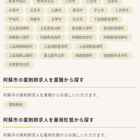
熊本市南区
熊本市北区
八代市
人吉市
荒尾市
水俣市
玉名市
山鹿市
菊池市
宇土市
上天草市
宇城市
阿蘇市
天草市
合志市
下益城郡美里町
玉名郡南関町
玉名郡長洲町
菊池郡大津町
菊池郡菊陽町
阿蘇郡小国町
阿蘇郡高森町
阿蘇郡西原村
阿蘇郡南阿蘇村
上益城郡御船町
上益城郡嘉島町
上益城郡益城町
上益城郡山都町
葦北郡芦北町
球磨郡錦町
球磨郡多良木町
天草郡苓北町
阿蘇市の薬剤師求人を業種から探す
阿蘇市の薬剤師求人を業種からお探しいただけます。
調剤薬局
阿蘇市の薬剤師求人を雇用形態から探す
阿蘇市の薬剤師求人を雇用形態からお探しいただけます。