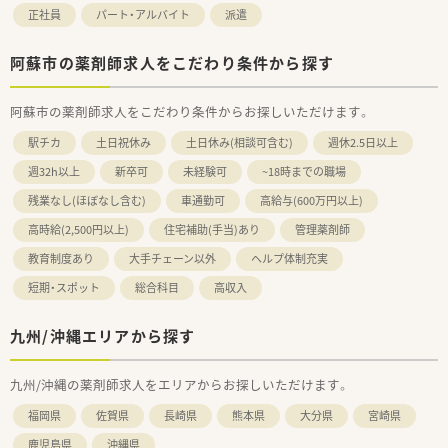
正社員
パート・アルバイト
派遣
阿蘇市の薬剤師求人をこだわり条件から探す
阿蘇市の薬剤師求人をこだわり条件からお探しいただけます。
駅チカ
土日祝休み
土日休み(相談可含む)
週休2.5日以上
週32h以上
新卒可
未経験可
~18時までの職場
残業なし(ほぼなし含む)
車通勤可
高給与(600万円以上)
高時給(2,500円以上)
住宅補助(手当)あり
管理薬剤師
教育制度あり
大手チェーン以外
ヘルプ体制充実
短期・スポット
総合科目
高収入
九州/沖縄エリアから探す
九州/沖縄の薬剤師求人をエリアからお探しいただけます。
福岡県
佐賀県
長崎県
熊本県
大分県
宮崎県
鹿児島県
沖縄県