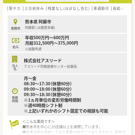
【法人特徴について】
■阿蘇市に根ざした1店舗運営の個人薬局で、代表者も現役の薬
駅チカ
土日祝休み
残業なし(ほぼなし含む)
車通勤可
高給与(600万円以上)
剤師として管理業務に従事しており風通しの良い組織です。
■地域密着型の経営方針を掲げており、在宅医療やOTC医薬品の
熊本県 阿蘇市
提供を通じて地域社会への多角的な貢献を目指しています。
阿蘇駅 (JR豊肥本線)
勤務地
■社長自らが現場の第一線で活躍されているため、現場の課題や
悩みに対しても迅速かつ柔軟に理解を示してくれます。
年収500万円～600万円
月給312,500円～375,000円
給与
※経験考慮
株式会社アスリード
法人
アスリード阿蘇医療センター前薬局
名
月～金
08:30～17:30（休憩60分）
09:00～18:00（休憩60分）
09:30～18:30（休憩60分）
勤務
※1ヵ月単位の変形労働時間制
時間
※週40時間シフト制
※上記いずれかのシフト固定での相談も可能
＜こんな薬局です＞
■熊本市を中心に20店舗以上を展開しています。
■医薬品卸も経営しており事業の柱が二つありますので、経営が