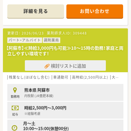
安定した企業です。
■在宅、健康増進事業にも今後積極的に取り組む予定です。
詳細を見る
お問い合わせ
■病院門前からクリニック門前まで幅広い店舗展開をしていま
す。
■応援体制も充実しており、急な休みにも対応いただける環境で
す。
更新日：
2026/06/23
薬剤師求人ID：
309448
＜こんな店舗です＞
パート・アルバイト
調剤薬局
■薬局は新しく綺麗な作りで、待合室や調剤室も広く清潔な印象
【阿蘇市】≪時給3,000円も可能≫10～15時の勤務！家庭と両
です。
立しやすい環境です！
■ドライブスルーにも対応しております。約10名/日程度が利用
されております。
検討リストに追加
■門前病院以外にも近隣の眼科の処方を平均10枚/日程度受けて
おります。
■全自動の錠剤自動分包機、円盤、Vマスの分包機等が導入され
残業なし(ほぼなし含む)
車通勤可
高時給(2,500円以上)
大手チェーン以外
おり、調剤メインの事務の方がいらっしゃいます。
■薬歴はハイブリッジを導入されております。
熊本県 阿蘇市
■会社の幹部の方も常駐されており安心して就業できます。
内牧駅 (JR豊肥本線)
勤務地
■8:30から開局していますが、幹部以外の社員は9:00か9:30から
の勤務となります。
時給2,500円～3,000円
■完全土日祝休みの薬局です。残業もほとんど発生しておりま
せん。
※経験考慮
給与
月～土
10:00～15:00(休憩00分)