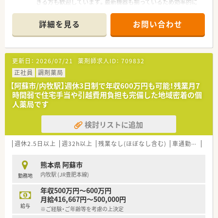
きる方も歓迎しています。最新機器も揃っているため効率的に
知識とスキルの幅を広げられますよ。
詳細を見る
お問い合わせ
【店舗情報と応需状況について】
■JR豊肥本線の内牧駅から車で10分の立地にあり、内科や循環
器科、透析をメインに応需している調剤薬局です。
■1日の処方箋枚数は40〜50枚程度で、重ための処方内容にも余
更新日：
2026/07/21
薬剤師求人ID：
709832
裕をもって対応できる環境が整えられています。
■店舗には薬剤師が常時2〜3名、事務スタッフが5名在籍してお
正社員
調剤薬局
り、手厚い人員体制で日々の業務を行っています。
【阿蘇市/内牧駅】週休3日制で年収600万円も可能！残業月7
時間弱で住宅手当や引越費用負担も完備した地域密着の個
【法人特徴について】
人薬局です
■阿蘇市にて1店舗を展開している個人薬局で、地域に密着した
丁寧な医療サービスの提供を継続しています。
検討リストに追加
■調剤業務に留まらず、在宅医療やOTC販売などの幅広い分野に
おいても地域社会への貢献に取り組んでいます。
■薬剤師である代表自らも現場で勤務しており、現場の声を反映
週休2.5日以上
週32h以上
残業なし(ほぼなし含む)
車通勤可
高給
した柔軟な組織運営を行っているのが特徴です。
熊本県 阿蘇市
【職場環境と雰囲気】
内牧駅 (JR豊肥本線)
勤務地
■調剤室には自動分包機や音声薬歴などが導入されており、業務
の機械化と効率化がしっかりと進んでいます。
年収500万円～600万円
■調剤室が広く開放的な一方で、投薬カウンターは患者様と座っ
月給416,667円～500,000円
てゆったり対話できる設計となっています。
給与
※ご経験・ご年齢等を考慮の上決定
■職場の雰囲気は明るくアットホームで、薬剤師と事務スタッフ