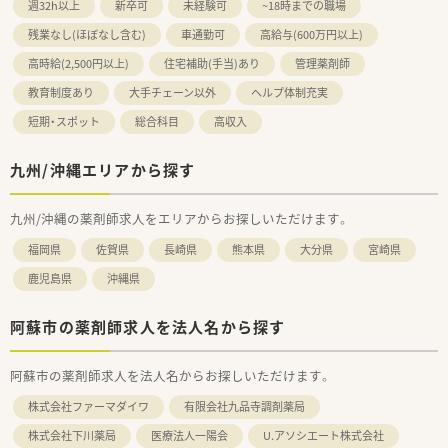
週32h以上
新卒可
未経験可
~18時までの職場
残業なし(ほぼなし含む)
車通勤可
高給与(600万円以上)
高時給(2,500円以上)
住宅補助(手当)あり
管理薬剤師
教育制度あり
大手チェーン以外
ヘルプ体制充実
短期・スポット
総合科目
高収入
九州/沖縄エリアから探す
九州/沖縄の薬剤師求人をエリアからお探しいただけます。
福岡県
佐賀県
長崎県
熊本県
大分県
宮崎県
鹿児島県
沖縄県
阿蘇市の薬剤師求人を法人名から探す
阿蘇市の薬剤師求人を法人名からお探しいただけます。
株式会社ファーマダイワ
有限会社九品寺調剤薬局
株式会社下川薬局
医療法人一陽会
U.アソシエート株式会社