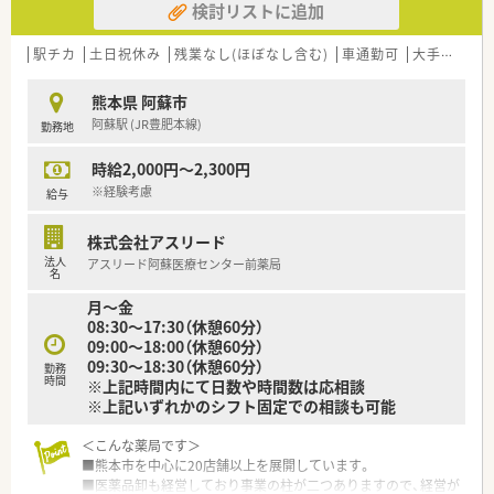
検討リストに追加
ストを最小限に抑えながら幅広い面分業への対応を可能にしま
す。
■専門領域に特化した勉強会を多数開催しており、薬剤師が常に
駅チカ
土日祝休み
残業なし(ほぼなし含む)
車通勤可
大手チェーン以外
高い専門性を維持できるよう研鑽を積む環境を整えています。
熊本県 阿蘇市
【こんな取り組みをしています】
阿蘇駅 (JR豊肥本線)
勤務地
■熊本大学と共同で化粧品を開発しており、希望する薬剤師は商
品の企画や開発プロセスに直接携わることが認められていま
時給2,000円～2,300円
す。
■専門領域の勉強会での発表や執筆活動を通じて単位を取得で
※経験考慮
給与
きる、独自の社内認定資格制度を設けてレベルアップを図ってい
ます。
株式会社アスリード
■在宅専用の事務所を本部前に設置しており、営業活動は専門部
法人
アスリード阿蘇医療センター前薬局
署が行うことで薬剤師が調剤業務に専念できる体制を整えてい
名
ます。
月～金
08:30～17:30（休憩60分）
09:00～18:00（休憩60分）
09:30～18:30（休憩60分）
勤務
時間
※上記時間内にて日数や時間数は応相談
※上記いずれかのシフト固定での相談も可能
＜こんな薬局です＞
■熊本市を中心に20店舗以上を展開しています。
■医薬品卸も経営しており事業の柱が二つありますので、経営が