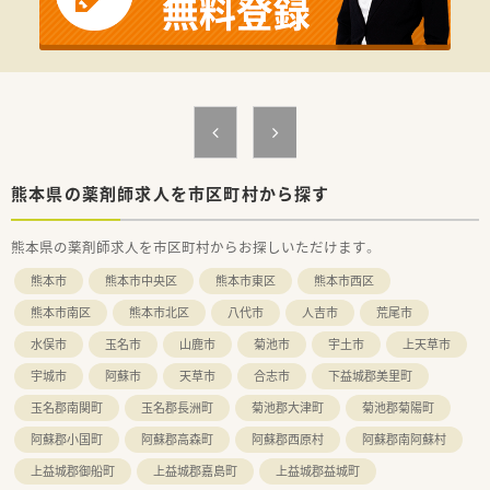
・高時給で効率的に働きたい方
◆派遣の魅力
・交通費は実費分支給
・薬剤師賠償保険に弊社負担にて加入頂けますので安心して就業
が可能
・週20時間以上で社会保険加入可能
・年1度の健康診断、インフルエンザ予防接種補助金有り
・残業代は1分単位で支給
熊本県の薬剤師求人を市区町村から探す
弊社は優良派遣事業者として厚生労働省より認定を受けていま
すので、
熊本県の薬剤師求人を市区町村からお探しいただけます。
安心してご就業して頂けるサポート体制・福利厚生が整っており
ます！
熊本市
熊本市中央区
熊本市東区
熊本市西区
熊本市南区
熊本市北区
八代市
人吉市
荒尾市
水俣市
玉名市
山鹿市
菊池市
宇土市
上天草市
宇城市
阿蘇市
天草市
合志市
下益城郡美里町
玉名郡南関町
玉名郡長洲町
菊池郡大津町
菊池郡菊陽町
阿蘇郡小国町
阿蘇郡高森町
阿蘇郡西原村
阿蘇郡南阿蘇村
上益城郡御船町
上益城郡嘉島町
上益城郡益城町