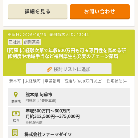
安定した企業です。
■在宅、健康増進事業にも今後積極的に取り組む予定です。
詳細を見る
お問い合わせ
■病院門前からクリニック門前まで幅広い店舗展開をしていま
す。
■応援体制も充実しており、急な休みにも対応いただける環境で
す。
更新日：
2026/06/26
薬剤師求人ID：
13244
＜こんな店舗です＞
正社員
調剤薬局
■薬局は新しく綺麗な作りで、待合室や調剤室も広く清潔な印象
【阿蘇市】経験次第で年収600万円も可★専門性を高める研
です。
修制度や地域手当など福利厚生も充実のチェーン薬局
■ドライブスルーにも対応しております。約10名/日程度が利用
されております。
検討リストに追加
■門前病院以外にも近隣の眼科の処方を平均10枚/日程度受けて
おります。
■全自動の錠剤自動分包機、円盤、Vマスの分包機等が導入され
新卒可
未経験可
車通勤可
高給与(600万円以上)
住宅補助(手当)あり
おり、調剤メインの事務の方がいらっしゃいます。
■薬歴はハイブリッジを導入されております。
熊本県 阿蘇市
■会社の幹部の方も常駐されており安心して就業できます。
阿蘇駅 (JR豊肥本線)
勤務地
■8:30から開局していますが、幹部以外の社員は9:00か9:30から
の勤務となります。
年収500万円～600万円
■完全土日祝休みの薬局です。残業もほとんど発生しておりま
月給312,500円～375,000円
せん。
給与
※経験考慮
株式会社ファーマダイワ