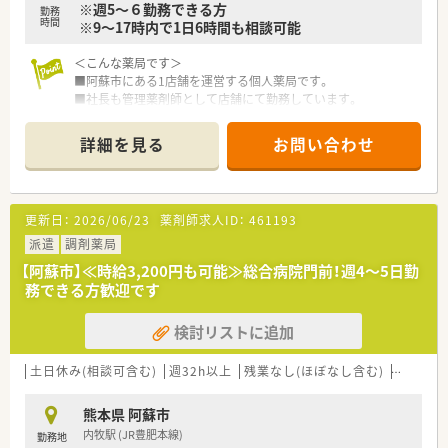
※週5～６勤務できる方
勤務
時間
※9～17時内で1日6時間も相談可能
＜こんな薬局です＞
■阿蘇市にある1店舗を運営する個人薬局です。
■社長も管理薬剤師として店舗にて勤務しています。
■地域密着の薬局で、在宅医療、OTC販売等の分野でも医療貢献
が出来る取り組みを行われております。
詳細を見る
お問い合わせ
＜こんな職場です＞
■内科・循環器科・透析をメインに応需しています。
■循環器系の重めの処方を受けていますが、余裕ある人員体制で
更新日：
2026/06/23
薬剤師求人ID：
461193
無理なく勤務できます。
■取扱い品目数は約1,200品目です。
派遣
調剤薬局
■調剤室は機械化されており、錠剤自動分包機・監査レンジの
【阿蘇市】≪時給3,200円も可能≫総合病院門前！週4～5日勤
他、音声薬歴なども導入されております。
務できる方歓迎です
検討リストに追加
土日休み(相談可含む)
週32h以上
残業なし(ほぼなし含む)
高時給(2
熊本県 阿蘇市
内牧駅 (JR豊肥本線)
勤務地