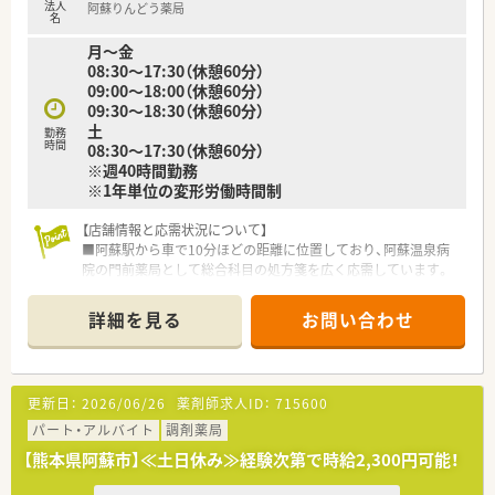
法人
阿蘇りんどう薬局
名
月～金
08:30～17:30（休憩60分）
09:00～18:00（休憩60分）
09:30～18:30（休憩60分）
土
勤務
時間
08:30～17:30（休憩60分）
※週40時間勤務
※1年単位の変形労働時間制
【店舗情報と応需状況について】
■阿蘇駅から車で10分ほどの距離に位置しており、阿蘇温泉病
院の門前薬局として総合科目の処方箋を広く応需しています。
■処方箋は1日あたり120枚から150枚程度を受け付けており、
地域で唯一の婦人科外来や透析などの専門的な処方も学べま
詳細を見る
お問い合わせ
す。
■薬剤師は常勤3名と非常勤2名が在籍しており、在宅業務は現
在10件ほど対応するなど地域に根ざした活動を行っています。
更新日：
2026/06/26
薬剤師求人ID：
715600
【法人特徴について】
■熊本県内に約40店舗を展開する有力なチェーングループであ
パート・アルバイト
調剤薬局
り、東邦ホールディングス傘下として安定した経営基盤を誇りま
【熊本県阿蘇市】≪土日休み≫経験次第で時給2,300円可能！
す。
■本部が備蓄配送センターの機能を担うことで、各店舗の備蓄コ