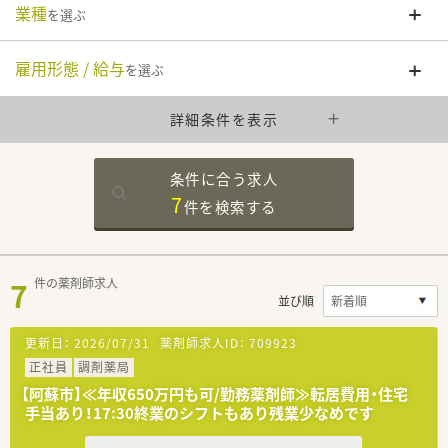
業種
を選ぶ
雇用形態 / 給与
を選ぶ
詳細条件を表示
条件に合う求人
7
件を
検索する
7
件の薬剤師求人
並び順
更新日：
2026/07/31
薬剤師求人ID：
709923
正社員
調剤薬局
【阿蘇市】≪年収650万円も可/勤務薬剤師≫転居費用・住宅
手当あり！17:30終業のシフトもあり残業少なめです