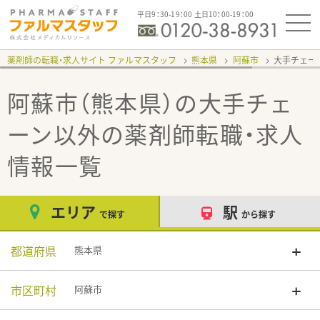
平日9：30-19：00 土日10：00-19：00
薬剤師の転職・求人サイト ファルマスタッフ
熊本県
阿蘇市
大手チェー
阿蘇市（熊本県）の大手チェ
ーン以外
の薬剤師転職・求人
情報一覧
エリア
駅
で探す
から探す
都道府県
熊本県
市区町村
阿蘇市