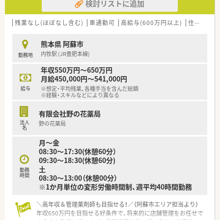
検討リストに追加
残業なし(ほぼなし含む)
車通勤可
高給与(600万円以上)
住宅補助(手当)あり
熊本県 阿蘇市
内牧駅 (JR豊肥本線)
勤務地
年収550万円～650万円
月給450,000円～541,000円
給与
※想定・平均残業、各種手当を含んだ総額
※経験・スキルなどにより異なる
有限会社野の花薬局
法人
野の花薬局
名
月～金
08:30～17:30(休憩60分）
09:30～18:30(休憩60分)
土
勤務
時間
08:30～13:00（休憩00分）
※1か月単位の変形労働時間制、週平均40時間勤務
＼高年収＆管理薬剤師も目指せる！／（阿蘇市エリア担当より）
年収650万円を目指せる好条件で、将来的に店舗管理をお任せで