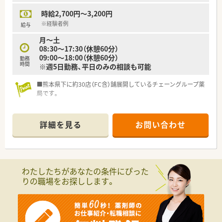
時給2,700円～3,200円
※経験者例
給与
月～土
08:30～17:30（休憩60分）
09:00～18:00（休憩60分）
勤務
時間
※週5日勤務、平日のみの相談も可能
■熊本県下に約30店（FC含）舗展開しているチェーングループ薬
局です。
≪派遣とは？≫
弊社の社員として期間を区切ってお仕事をして頂くシステムで
詳細を見る
お問い合わせ
す。
長期でも短期でも、ご希望に合わせてお仕事をして頂く事が可能
です。
◆こんな方に人気・オススメ
わたしたちがあなたの条件にぴった
・転職活動中にブランクを空けたくない方
りの職場をお探しします。
・様々な薬局で経験を積みたい方
・将来的に独立を検討している方
・転居や留学の予定があり、期間を区切って働きたい方
・旅行や趣味の時間等ライフスタイルに合わせて休みを調整した
い方