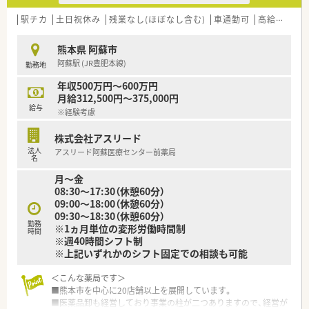
【法人特徴について】
■阿蘇市に根ざした1店舗運営の個人薬局で、代表者も現役の薬
駅チカ
土日祝休み
残業なし(ほぼなし含む)
車通勤可
高給与(600万円以上)
剤師として管理業務に従事しており風通しの良い組織です。
■地域密着型の経営方針を掲げており、在宅医療やOTC医薬品の
熊本県 阿蘇市
提供を通じて地域社会への多角的な貢献を目指しています。
阿蘇駅 (JR豊肥本線)
勤務地
■社長自らが現場の第一線で活躍されているため、現場の課題や
悩みに対しても迅速かつ柔軟に理解を示してくれます。
年収500万円～600万円
月給312,500円～375,000円
給与
※経験考慮
株式会社アスリード
法人
アスリード阿蘇医療センター前薬局
名
月～金
08:30～17:30（休憩60分）
09:00～18:00（休憩60分）
09:30～18:30（休憩60分）
勤務
※1ヵ月単位の変形労働時間制
時間
※週40時間シフト制
※上記いずれかのシフト固定での相談も可能
＜こんな薬局です＞
■熊本市を中心に20店舗以上を展開しています。
■医薬品卸も経営しており事業の柱が二つありますので、経営が