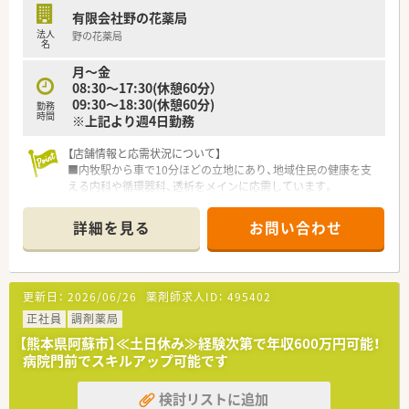
との関係性も良好で協力し合える環境です。
有限会社野の花薬局
法人
野の花薬局
【こんな取り組みをしています】
名
■地域支援体制加算を取得しており、地域密着型の薬局として高
月～金
度で持続可能な医療連携を行っています。
08:30～17:30(休憩60分）
■患者様の生活習慣や健康状態に合わせたOTC医薬品の提案な
09:30～18:30(休憩60分)
ど、セルフメディケーションの推進に注力します。
勤務
時間
※上記より週4日勤務
■居宅および施設への在宅訪問業務を積極的に実施し、通院が困
難な患者様への服薬支援を行っています。
【店舗情報と応需状況について】
■内牧駅から車で10分ほどの立地にあり、地域住民の健康を支
える内科や循環器科、透析をメインに応需しています。
■処方箋枚数は1日40枚から50枚程度となっており、薬剤師が常
時2名から3名体制のため、余裕を持って対応できます。
詳細を見る
お問い合わせ
■医薬品の採用品目数は約1200品目にのぼり、重めの処方内容
も含まれるため、幅広い知識を習得することが可能です。
【募集背景と求める人物像について】
更新日：
2026/06/26
薬剤師求人ID：
495402
■今回は欠員補充のための募集となっており、地域の方々と座っ
てじっくり対話ができる方を新たな仲間として迎えます。
正社員
調剤薬局
■患者様一人ひとりと向き合う姿勢を大切にしており、長期的に
【熊本県阿蘇市】≪土日休み≫経験次第で年収600万円可能！
腰を据えて勤務いただける薬剤師の方を求めています。
病院門前でスキルアップ可能です
■地域の医療貢献に意欲的な方を募集しており、在宅業務やOTC
販売の分野でも積極的に取り組める方を歓迎します。
検討リストに追加