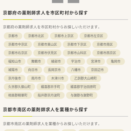
京都府の薬剤師求人を市区町村から探す
京都府の薬剤師求人を市区町村からお探しいただけます。
京都市
京都市北区
京都市上京区
京都市左京区
京都市中京区
京都市東山区
京都市下京区
京都市南区
京都市右京区
京都市伏見区
京都市山科区
京都市西京区
福知山市
舞鶴市
綾部市
宇治市
宮津市
亀岡市
城陽市
向日市
長岡京市
八幡市
京田辺市
京丹後市
南丹市
木津川市
乙訓郡大山崎町
久世郡久御山町
綴喜郡井手町
綴喜郡宇治田原町
相楽郡精華町
船井郡京丹波町
与謝郡与謝野町
京都市南区の薬剤師求人を業種から探す
京都市南区の薬剤師求人を業種からお探しいただけます。