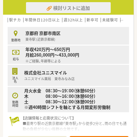
検討リストに追加
駅チカ
年間休日120日以上
週32h以上
新卒可
未経験可
ブラン
京都府 京都市南区
東寺駅 (近鉄京都線)
勤務地
年収420万円～650万円
月給260,000円～433,000円
給与
※ご経験、年齢等による
株式会社ユニスマイル
法人
ユニスマイル薬局 東寺みなみ店
名
月火水金 08：30～19：00（休憩60分）
木 08：00～16：00（休憩60分）
土 08：30～12：00（休憩00分）
勤務
時間
※週40時間シフトを軸とする月間変形労働制
【店舗情報と応需状況について】
■最寄り駅の近鉄京都線「東寺駅」から徒歩2分と、雨の日でも通
勤の負担が少ない抜群の立地です。
■内科・循環器科・小児科を中心に面で応需しており、1日の処方