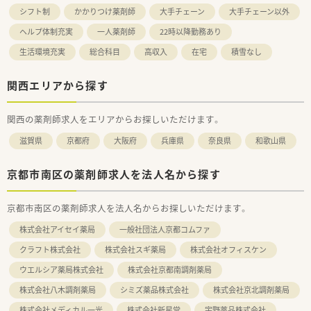
シフト制
かかりつけ薬剤師
大手チェーン
大手チェーン以外
ヘルプ体制充実
一人薬剤師
22時以降勤務あり
生活環境充実
総合科目
高収入
在宅
積雪なし
関西エリアから探す
関西の薬剤師求人をエリアからお探しいただけます。
滋賀県
京都府
大阪府
兵庫県
奈良県
和歌山県
京都市南区の薬剤師求人を法人名から探す
京都市南区の薬剤師求人を法人名からお探しいただけます。
株式会社アイセイ薬局
一般社団法人京都コムファ
クラフト株式会社
株式会社スギ薬局
株式会社オフィスケン
ウエルシア薬局株式会社
株式会社京都南調剤薬局
株式会社八木調剤薬局
シミズ薬品株式会社
株式会社京北調剤薬局
株式会社メディカル一光
株式会社新星堂
宇野薬品株式会社