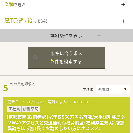
業種
を選ぶ
雇用形態 / 給与
を選ぶ
詳細条件を表示
条件に合う求人
5
件を
検索する
5
件の薬剤師求人
並び順
更新日：
2026/07/22
薬剤師求人ID：
639688
正社員
調剤薬局
【京都市南区/東寺駅】≪年収550万円も可能/大手調剤薬局≫
２WAYアクセスと交通便利◎教育制度・福利厚生充実、店舗
異動もほぼ無！長くお勤めしたい方にオススメ！