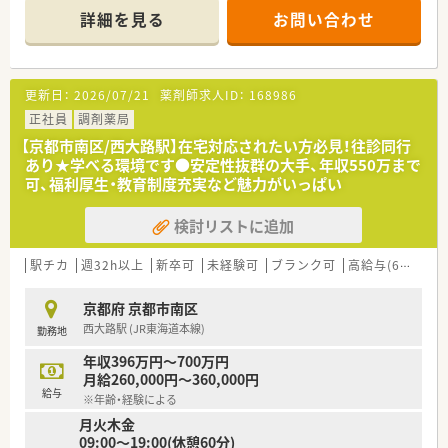
箋枚数は平均で約40枚です。
詳細を見る
お問い合わせ
■常に薬剤師2～3名体制で業務にあたっており、一人ひとりが
落ち着いて患者様と向き合えます。
【法人特徴について】
更新日：
2026/07/21
薬剤師求人ID：
168986
■大手調剤薬局チェーン同士の合併により誕生した、安定した経
営基盤と将来性を持つ大手企業です。
正社員
調剤薬局
■全店舗に最新の電子薬歴「Musubi」を導入し、薬剤師が対人業
【京都市南区/西大路駅】在宅対応されたい方必見！往診同行
務に集中できる環境を整えています。
あり★学べる環境です●安定性抜群の大手、年収550万まで
■各店舗に医療安全の専門家を配置するなど、安心して働ける
可、福利厚生・教育制度充実など魅力がいっぱい
「絶対安全」な職場環境を追求します。
検討リストに追加
【求人情報について】
■ご自身の希望やライフプランに合わせて4つの勤務コースから
選択でき、最大で年収650万円も可能です。
駅チカ
週32h以上
新卒可
未経験可
ブランク可
高給与(600万円以上)
■年間休日は昨年度実績で120日以上と業界トップクラスです。
■自己負担2割から利用できる手厚い借上げ社宅制度があり、新
京都府 京都市南区
生活を経済的に力強くサポートします。
西大路駅 (JR東海道本線)
勤務地
【こんな取り組みをしています】
年収396万円～700万円
■業界で初めて動機付け面接法（MI）研修を導入し、患者様の治
月給260,000円～360,000円
療意欲を高める会話術を学べます。
給与
※年齢・経験による
■入社時に画一的な研修ではなく、個々の経験やスキルに合わせ
月火木金
たオーダーメイドの研修を実施します。
09:00～19:00(休憩60分)
■全店舗に医療安全の専門家（MRC）を配置し、薬剤師が安心し