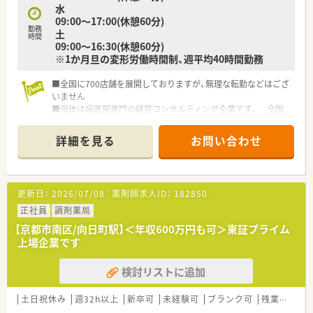
水
て業務に集中できる環境を追求します。
09:00～17:00(休憩60分)
勤務
土
時間
09:00～16:30(休憩60分)
※1か月旦の変形労働時間制、週平均40時間勤務
■全国に700店舗を展開しておりますが、無理な転勤などはござ
いません
■母体は病医院専門の経営コンサルティング企業です。 全国
に調剤薬局を550店舗以上展開しています。
■薬局事業だけでなく、クリニックモールの企画・運営や医療機
詳細を見る
お問い合わせ
器のリースなど幅広く事業を展開しております。
■ご自身の希望に沿って勤務コースが選べます
■資格取得制度も整っており、eラーニングの補助金や申請のた
めの補助金制度などがございます。フォローアップ研修等の教
更新日：
2026/07/08
薬剤師求人ID：
182850
育研修制度もございますので、未経験・ブランクのある方にも安
心です◎
正社員
調剤薬局
■育休復帰率は100％！
【京都市南区/向日町駅】＜年収600万円も可＞東証プライム
育児休業は、最大3歳に達した月の末日まで延長可能です。
上場企業です
■「短時間勤務制度」もあり、子育てと両立しながら勤務できる
環境です。
検討リストに追加
その他、介護休暇への「短時間勤務制度」があり、サポートが充実
しております。
■「くるみんマーク」を取得しています。
土日祝休み
週32h以上
新卒可
未経験可
ブランク可
残業なし(ほぼなし含む)