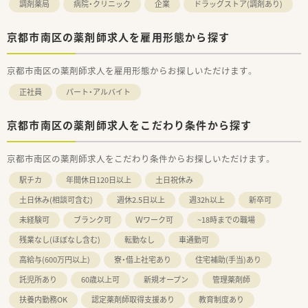
調剤薬局
病院・クリニック
企業
ドラッグストア(調剤あり)
京都市南区の薬剤師求人を雇用形態から探す
京都市南区の薬剤師求人を雇用形態からお探しいただけます。
正社員
パート・アルバイト
京都市南区の薬剤師求人をこだわり条件から探す
京都市南区の薬剤師求人をこだわり条件からお探しいただけます。
駅チカ
年間休日120日以上
土日祝休み
土日休み(相談可含む)
週休2.5日以上
週32h以上
新卒可
未経験可
ブランク可
Ｗワーク可
~18時までの職場
残業なし(ほぼなし含む)
転勤なし
車通勤可
高給与(600万円以上)
寮・借上社宅あり
住宅補助(手当)あり
託児所あり
60歳以上可
新規オープン
管理薬剤師
扶養内勤務OK
認定薬剤師取得支援あり
教育制度あり