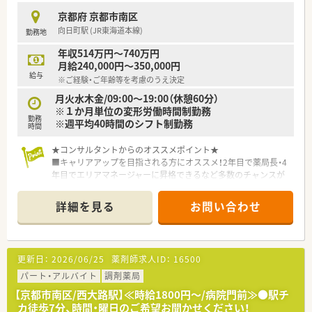
京都府 京都市南区
向日町駅 (JR東海道本線)
勤務地
年収514万円～740万円
月給240,000円～350,000円
給与
※ご経験・ご年齢等を考慮のうえ決定
月火水木金/09:00～19:00（休憩60分）
※１か月単位の変形労働時間制勤務
勤務
※週平均40時間のシフト制勤務
時間
★コンサルタントからのオススメポイント★
■キャリアアップを目指される方にオススメ！2年目で薬局長・4
年目でエリアマネージャーに昇格できるなど多数のチャンスが
ございます。また本社にてＤＩ業務・人事・薬事研究・教育情報部
など様々なステップアップが可能です。
詳細を見る
お問い合わせ
■年間で一回7連休もしくは、4連休を2回取得できる『リフレッ
シュ制度』もございます。
■育児休暇については希望される方は3歳まで取得可能となって
おりますので、長くご勤務頂くことができます。
更新日：
2026/06/25
薬剤師求人ID：
16500
＼職場環境について／
パート・アルバイト
調剤薬局
■大通りに面した広々とした清潔感のある店舗です。
【京都市南区/西大路駅】≪時給1800円～/病院門前≫●駅チ
■薬剤師業務に注力できる環境が整っております。
カ徒歩7分、時間・曜日のご希望お聞かせください！