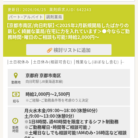
更新日：
2026/06/25
薬剤師求人ID：
642243
パート・アルバイト
調剤薬局
【京都市南区/向日町駅】＜2025年2月新規開局したばかりの
新しく綺麗な薬局/在宅に力を入れています＞●今ならご勤
務時間・曜日のご相談も可能！時給2,000円～
検討リストに追加
土日祝休み
土日休み(相談可含む)
残業なし(ほぼなし含む)
転勤な
京都府 京都市南区
向日町駅 (JR東海道本線)
勤務地
時給2,000円～2,500円
※ご経験・ご勤務条件等を考慮のうえ決定
給与
月火水木金/09：00～18：00（休憩60分）
土/9:00～13:00（休憩0分）
※1日8時間、週40時間を限度とするシフト制勤務
※ご勤務曜日・時間等ご相談可能♪
勤務
時間
※土曜日なしでも相談可能！AMのみ・16時迄など相談