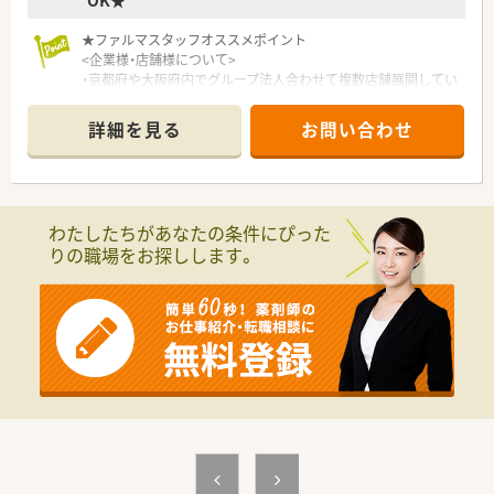
OK★
★ファルマスタッフオススメポイント
<企業様・店舗様について>
・京都府や大阪府内でグループ法人合わせて複数店舗展開してい
る法人様です。
・今後は店舗展開を積極的に考えている今乗りに乗った企業様の
詳細を見る
お問い合わせ
一つになります。
・急なお休みなども関連の薬局様から応援があり、体制が整って
いる薬局です
・代表が現場に入っており、従業員のことを優先に考えており、働
きやすい職場です
わたしたちがあなたの条件にぴった
・施設在宅の対応もありスキルアップをお考えの方にもオススメ
りの職場をお探しします。
です