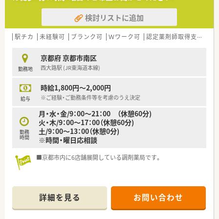
■音声入力の薬歴・ピッキングサポートシステム・投薬カウンタ
ーに薬歴閲覧用タブレット設置など、安心して業務に取り組んで
検討リストに追加
頂けます。
駅チカ
未経験可
ブランク可
Ｗワーク可
認定薬剤師取得支援あり
京都府 京都市南区
西大路駅 (JR東海道本線)
勤務地
時給1,800円～2,000円
※ご経験・ご勤務条件等を考慮のうえ決定
給与
月・水・金/9：00～21：00 （休憩60分)
火・木/9：00～17：00（休憩60分)
土/9：00～13：00（休憩0分)
勤務
時間
※時間・曜日応相談
■京都市内に6店舗展開している調剤薬局です。
詳細を見る
お問い合わせ