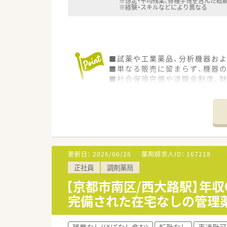
※想定・平均残業、各種手当を含んだ総
※経験・スキルなどにより異なる
■試薬や工業薬品、分析機器お
■単なる販売に留まらず、機器
■社会保険完備や退職金制度、
■年間休日は120日以上を確保
■白血病研究基金を育てる会に
■次世代へ引き継ぐ環境を守る
■専門スタッフが国内外のサプ
■本社等でISO14001認証
■東海地区を中心に全国へ営業
■半世紀以上の歴史があり、「創
更新日：
2026/06/26
薬剤師求人ID：
167218
正社員
調剤薬局
【京都市南区/西大路駅】年
完備された在宅なしの管理
残業なし(ほぼなし含む)
転勤なし
車通勤可