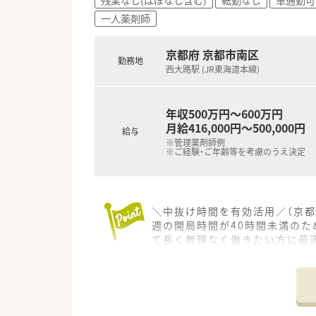
一人薬剤師
京都府 京都市南区
勤務地
西大路駅 (JR東海道本線)
年収500万円～600万円
月給416,000円～500,000円
給与
※管理薬剤師例
※ご経験・ご年齢等を考慮のうえ決定
＼中抜け時間を有効活用／（京都
週の開局時間が40時間未満の
て長く無理なく働きたい方に最
＊------------------------------
【店舗情報と応需状況について】
■最寄り駅である西大路駅から
■門前の医院から主に内科の処方