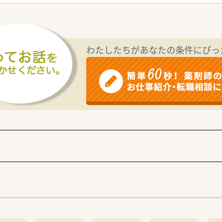
業務の対応を行っていないため、外来の患者様への対応へ集中で
て】
としており、管理薬剤師として店舗を支えながら長く勤務できる
がない方や若い方も歓迎しており、周囲と協力しながら成長でき
わたしたちがあなたの条件にぴっ
者様との信頼関係を大切にしながら、腰を据えて働きたい方に適
舗を含めて4つの薬局を展開しており、地域に深く根差した運営
ているだけでなく調剤機械も統一されているため、スムーズに業
ご紹介によって開局した事例があるなど、将来の独立を目指す方
採用となり、ご経験や年齢などをしっかりと考慮した上で待遇が
ら600万円となっており、これまでの実績次第で高年収の獲得も
対しては家賃の半額を補助する住宅手当が用意されており、生活