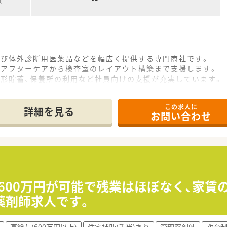
額
よび体外診断用医薬品などを幅広く提供する専門商社です。
のアフターケアから検査室のレイアウト構築まで支援します。
財形貯蓄、保養所の利用など社員向けの支援が充実しています。
し、産休や育児休暇の取得実績もあって働きやすい環境です。
所属しており、医療や科学分野の発展を通じて社会貢献します。
この求人に
ため、環境負荷が少ない製品の選定や省エネ推進に努めます。
詳細を見る
お問い合わせ
ライヤーや論文から最適な情報を提供し、研究現場を支えます。
を取得し、試薬や薬品の厳しい温度管理と迅速な配送を実現します。
拠点を展開し、地域の病院や大学、研究機関と幅広く取引します
造と努力」「誠実と感謝」の精神で顧客満足を追求しています。
収600万円が可能で残業はほぼなく、家
薬剤師求人です。
高給与(600万円以上)
住宅補助(手当)あり
管理薬剤師
教育