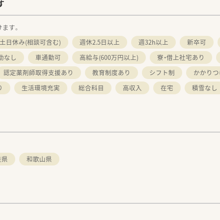
す
けます。
土日休み(相談可含む)
週休2.5日以上
週32h以上
新卒可
勤なし
車通勤可
高給与(600万円以上)
寮・借上社宅あり
認定薬剤師取得支援あり
教育制度あり
シフト制
かかりつ
り
生活環境充実
総合科目
高収入
在宅
積雪なし
良県
和歌山県
。