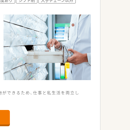
物ができるため、仕事と私生活を両立し
勤も認められています。
良好な店舗です。