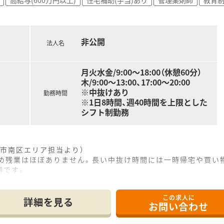
非公開
法人名
月火水金/9:00～18:00（休憩60分）
木/9:00～13:00、17:00～20:00
※中抜けあり
勤務時間
※1日8時間、週40時間を上限とした
シフト制勤務
市南区エリア担当より）
ため残業はほぼありません。長い中抜け時間には一時帰宅や買い
適です。
------------＊
この求人に
詳細を見る
お問い合わせ
徒歩14分ほどの場所に位置しており、京都市内では希少な車通
箋を1日に約40枚応需しており、ドクターとの関係性も非常に