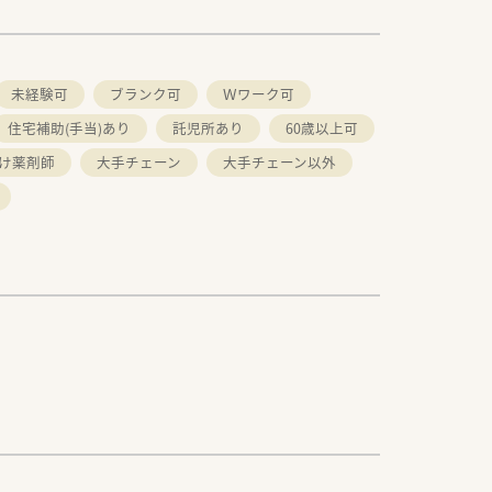
未経験可
ブランク可
Ｗワーク可
住宅補助(手当)あり
託児所あり
60歳以上可
け薬剤師
大手チェーン
大手チェーン以外