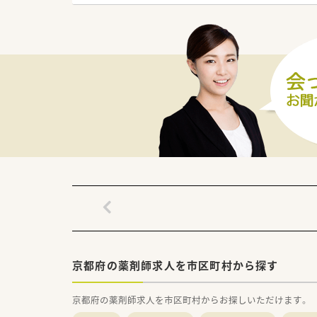
■こちらの店舗では現在、在宅
【募集背景と求める人物像につい
■今回の募集は欠員補充を目的
■管理薬剤師としての実務経験
■地域密着型の薬局で近隣の患
【法人特徴について】
■京都市内においてグループ店
■全店舗に電子薬歴が導入され
■過去に代表の人脈を活かした
【求人情報について】
■正社員の管理薬剤師としての
■想定される年収は500万円か
■一人暮らしを希望される方に
京都府の薬剤師求人を市区町村から探す
京都府の薬剤師求人を市区町村からお探しいただけます。