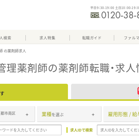
平日9：30-19：00 土日10：00-19：
人検索
求人特集
転職ガイド
ファル
師
管理薬剤師
の薬剤師転職・求人
す
業種
雇用形態 / 給
京都市南区
を選ぶ
求人IDで検索