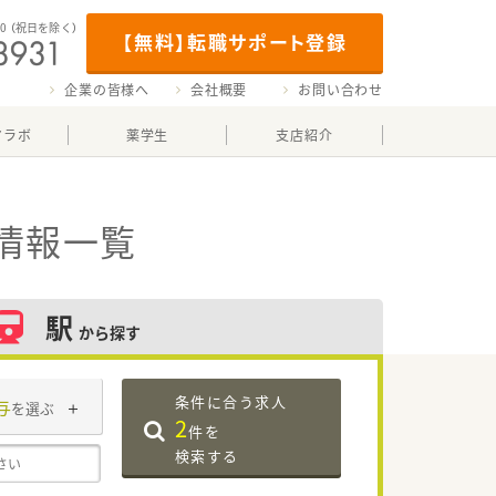
00
（祝日を除く）
【無料】転職サポート登録
企業の皆様へ
会社概要
お問い合わせ
マラボ
薬学生
支店紹介
情報一覧
駅
から探す
条件に合う求人
与
を選ぶ
2
件を
検索する