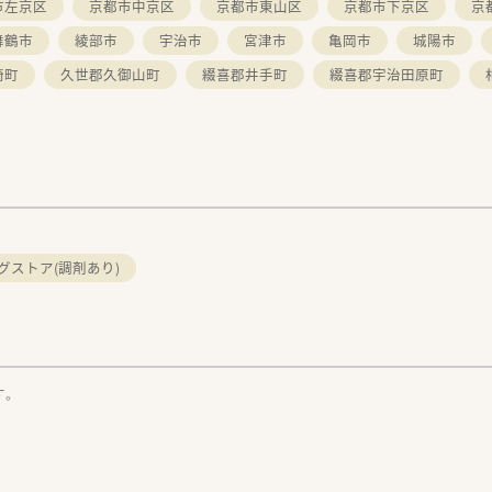
市左京区
京都市中京区
京都市東山区
京都市下京区
京
舞鶴市
綾部市
宇治市
宮津市
亀岡市
城陽市
崎町
久世郡久御山町
綴喜郡井手町
綴喜郡宇治田原町
グストア(調剤あり)
す。