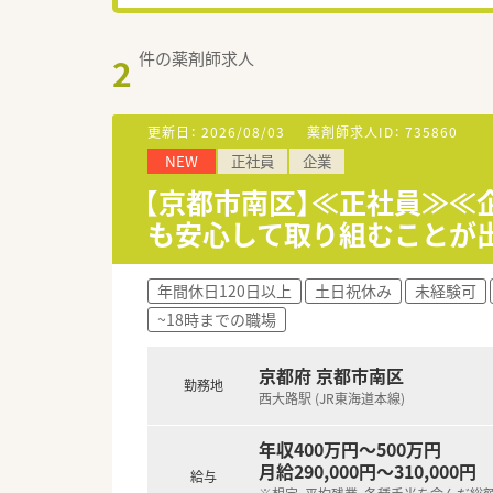
件の薬剤師求人
2
更新日：
2026/08/03
薬剤師求人ID：
735860
NEW
正社員
企業
【京都市南区】≪正社員≫≪
も安心して取り組むことが
年間休日120日以上
土日祝休み
未経験可
~18時までの職場
京都府 京都市南区
勤務地
西大路駅 (JR東海道本線)
年収400万円～500万円
月給290,000円～310,000円
給与