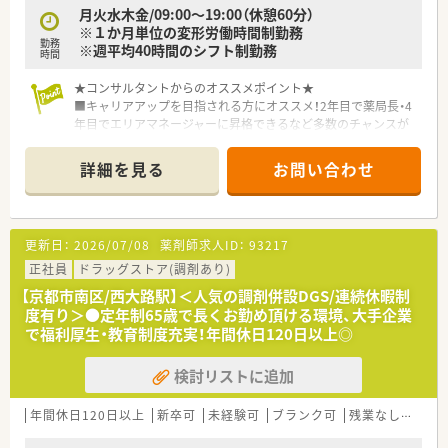
月火水木金/09:00～19:00（休憩60分）
※１か月単位の変形労働時間制勤務
勤務
※週平均40時間のシフト制勤務
時間
★コンサルタントからのオススメポイント★
■キャリアアップを目指される方にオススメ！2年目で薬局長・4
年目でエリアマネージャーに昇格できるなど多数のチャンスが
ございます。また本社にてＤＩ業務・人事・薬事研究・教育情報部
など様々なステップアップが可能です。
詳細を見る
お問い合わせ
■年間で一回7連休もしくは、4連休を2回取得できる『リフレッ
シュ制度』もございます。
■育児休暇については希望される方は3歳まで取得可能となって
おりますので、長くご勤務頂くことができます。
更新日：
2026/07/08
薬剤師求人ID：
93217
＼職場環境について／
正社員
ドラッグストア(調剤あり)
■大通りに面した広々とした清潔感のある店舗です。
【京都市南区/西大路駅】＜人気の調剤併設DGS/連続休暇制
■薬剤師業務に注力できる環境が整っております。
度有り＞●定年制65歳で長くお勤め頂ける環境、大手企業
■音声入力の薬歴・ピッキングサポートシステム・投薬カウンタ
で福利厚生・教育制度充実！年間休日120日以上◎
ーに薬歴閲覧用タブレット設置など、安心して業務に取り組んで
頂けます。
検討リストに追加
年間休日120日以上
新卒可
未経験可
ブランク可
残業なし(ほぼなし含む)