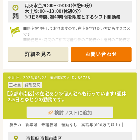
月火水金/9：00～19：00（休憩60分）
木土/9：00～13：00（休憩0分）
勤務
※1日8時間、週40時間を限度とするシフト制勤務
時間
■居宅在宅もしておりますので、在宅を学びたい方にもオススメ
です
■勤務曜日・時間のご相談可能◎夜のご勤務や土曜日のご勤務可
能な方歓迎しております♪
詳細を見る
お問い合わせ
更新日：
2026/06/25
薬剤師求人ID：
86758
正社員
調剤薬局
【京都市南区】≪在宅あり≫個人宅へも行っています！週休
2.5日とゆとりの勤務です。
検討リストに追加
駅チカ
新卒可
未経験可
転勤なし
高給与(600万円以上)
シフト
京都府 京都市南区