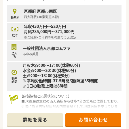
京都府 京都市南区
西大路駅 (JR東海道本線)
勤務地
年収430万円～520万円
月給285,000円～371,000円
給与
※ご経験・ご年齢等を考慮のうえ決定
一般社団法人京都コムファ
法人
あゆみ薬局
名
月火木/9：00～17：00(休憩60分)
水金/9：00～20：30(休憩60分)
土/9：00～13：00(休憩0分)
勤務
※平均労働時間：37.5時間/週(隔週35時間)
時間
※1日の勤務上限は8時間
【店舗情報と応需状況について】
■JR東海道本線の西大路駅から徒歩7分の場所に位置しており、
近隣にある吉祥院病院の門前薬局として地域医療を支えていま
す。
■応需科目は内科や外科を中心に多岐にわたり、処方箋枚数は1
詳細を見る
お問い合わせ
日あたり70枚から80枚ほどを安定して受け付けている状況で
す。