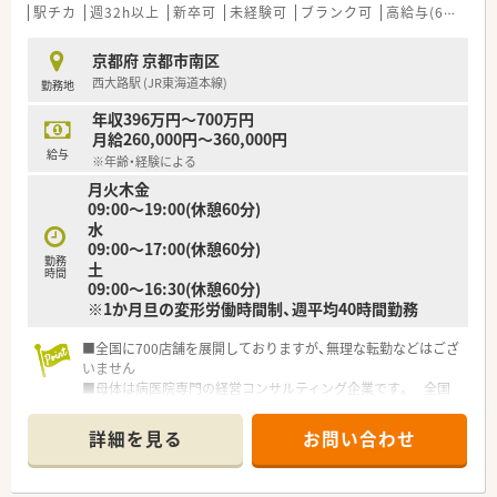
選択でき、最大で年収650万円も可能です。
駅チカ
週32h以上
新卒可
未経験可
ブランク可
高給与(600万円以上)
■年間休日は昨年度実績で120日以上と業界トップクラスです。
■自己負担2割から利用できる手厚い借上げ社宅制度があり、新
京都府 京都市南区
生活を経済的に力強くサポートします。
西大路駅 (JR東海道本線)
勤務地
【こんな取り組みをしています】
年収396万円～700万円
■業界で初めて動機付け面接法（MI）研修を導入し、患者様の治
月給260,000円～360,000円
療意欲を高める会話術を学べます。
給与
※年齢・経験による
■入社時に画一的な研修ではなく、個々の経験やスキルに合わせ
月火木金
たオーダーメイドの研修を実施します。
09:00～19:00(休憩60分)
■全店舗に医療安全の専門家（MRC）を配置し、薬剤師が安心し
水
て業務に集中できる環境を追求します。
09:00～17:00(休憩60分)
勤務
土
時間
09:00～16:30(休憩60分)
※1か月旦の変形労働時間制、週平均40時間勤務
■全国に700店舗を展開しておりますが、無理な転勤などはござ
いません
■母体は病医院専門の経営コンサルティング企業です。 全国
に調剤薬局を550店舗以上展開しています。
■薬局事業だけでなく、クリニックモールの企画・運営や医療機
詳細を見る
お問い合わせ
器のリースなど幅広く事業を展開しております。
■ご自身の希望に沿って勤務コースが選べます
■資格取得制度も整っており、eラーニングの補助金や申請のた