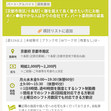
パート・アルバイト
調剤薬局
【京都市南区/十条駅】＜腰を据えて長く働きたい方にお勧
め！＞●穏やかな人ばかりの会社です。パート薬剤師の募集
♪
検討リストに追加
週32h以上
未経験可
ブランク可
Ｗワーク可
残業なし(ほぼなし含む)
京都府 京都市南区
十条駅 (近鉄京都線)／十条駅 (京都市営地下鉄烏丸線)
勤務地
時給2,000円～2,200円
※ご経験・ご年齢等を考慮の上決定
給与
月火水木金9:00～19:30（休憩60分）
土9:00～15:30 （休憩45分）
※1日8時間、週40時間を限度とするシフト制勤務
勤務
※閉局までのシフト週2回程度対応できる方歓迎
時間
※土曜日のシフト月数回でも対応できる方歓迎
■近隣の施設や個人宅への在宅も多く行っております。自転車
で通える範囲でもございますので