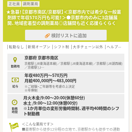
■耳鼻科の処方箋をメインに、1日約70枚の処方箋をメインに応
正社員
調剤薬局
需しています。薬剤師様は皆さん非常におだやかで良い方です
★急募！【京都市南区/京都駅】＜京都市内では希少な一般薬
ので、落ち着いた環境でご勤務いただけます
剤師で年収570万円も可能！＞●京都市内のみに3店舗展
開、地域密着型の調剤薬局◎店舗間も近く応援らくらく
＼駅近でアクセス抜群◎／
JR西大路駅より徒歩4分の好立地！西大路駅は京都駅から1駅で
検討リストに追加
すので、大阪方面や京都府南部からの通勤にも非常に便利です♪
駅からすべて明るい道を通って、薬局までいけるので安心して通
勤いただけます◎
転勤なし
新規オープン
シフト制
大手チェーン以外
ヘルプ体制充実
＼京都市内では希少な高年収！／
京都府 京都市南区
京都市内では希少な年収550万円以上も見込めます！年俸制・月
京都駅 (JR東海道本線)／京都駅 (JR東海道本線)／京都駅 (JR湖西線)
勤務地
給制をお選び頂くこともできますのでお気軽にお問い合わせく
／京都駅 (J
…
ださい
年収480万円～570万円
月給400,000円～483,000円
給与
※ご経験・ご年齢等を考慮の上決定
※年俸制
月火木金/9:00～20:00(休憩60分)
水土 /9:00～12:00(休憩00分)
※1か月単位の変形労働時間制、週平均40時間のシフ
勤務
時間
ト制勤務
＜こんな薬局です＞
■最寄駅から徒歩12分程の立地で、京都駅からも徒歩での通勤