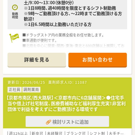
土/9：00～13：00（休憩0分）
※1日8時間、週40時間を限度とするシフト制勤務
※9時～ご勤務頂ける方、～22時までご勤務頂ける方
勤務
時間
歓迎！
※1日6.5時間以上勤務いただける方
■ドラッグストア内の業務全般をお任せ致します。
■車通勤が便利です。
■北陸を中心に関東･関西･東海･東北と600店舗以上展開してお
り、全国各地に今なお新規出店を続けており成長している企業で
す
詳細を見る
お問い合わせ
更新日：
2026/06/25
薬剤師求人ID：
11087
正社員
調剤薬局
【京都市南区/西大路駅】＜京都市内に6店舗展開＞●住宅手
当や借上げ社宅制度、医療費補助など福利厚生充実！非営利
団体で利益を考えずにご勤務頂ける環境です
検討リストに追加
週32h以上
新卒可
未経験可
ブランク可
シフト制
大手チェーン以外