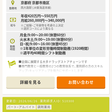
京都府 京都市南区
西大路駅 (JR東海道本線)
勤務地
年収420万円～550万円
月給260,000円～340,000円
給与
※ご経験・ご年齢等を考慮の上決定
※選択コースにより異なる
月金/9:00～20:00（休憩60分）
火水木土/9:00～19:00（休憩60分）
日・祝/9:00～16:00（休憩45分）
勤務
※1年単位の変形労働時間制勤務（1920時間）
時間
※週平均40時間シフト制勤務
■全国に展開する大手ドラッグストアチェーンです
■専門教育と一般教育の2つの教育体系で、薬剤師の方のスキル
アップ・キャリアアップを強力にサポートします
■ショッピングセンター内でのお仕事ですので、お仕事前後の買
い物にも便利です
詳細を見る
お問い合わせ
更新日：
2026/06/26
薬剤師求人ID：
510300
パート・アルバイト
調剤薬局