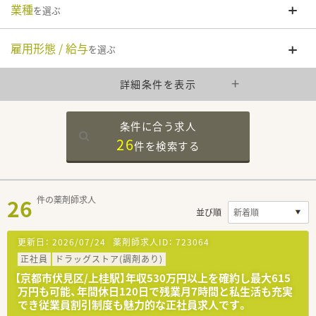
業種
を選ぶ
雇用形態 / 給与
を選ぶ
詳細条件を表示
条件に合う求人
26
件を
検索する
26
件の薬剤師求人
並び順
更新日：
2026/07/24
薬剤師求人ID：
723064
正社員
ドラッグストア(調剤あり)
【京都市伏見区/上桂駅】年収530万円以上を確約し最大615
万円も可能、年間休日120日で残業月7時間と私生活も充実
でき従業員割引制度も魅力的な正社員求人です。