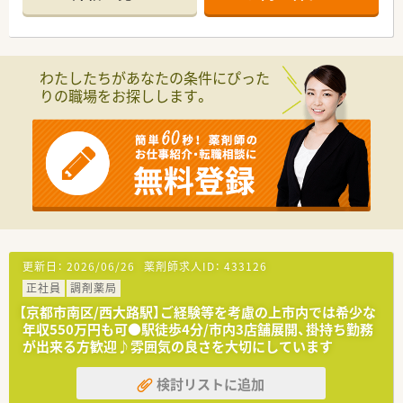
＜こんな方にオススメ＞
・土日に働きたい方
⇒京都市内では珍しく土日も終日開局されています！Wワーク
をお考えの方にもピッタリです
・京都市内で高い時給で働きたい方
わたしたちがあなたの条件にぴった
⇒夕方以降のご勤務で平常時給＋200円、土日のご勤務は平常
りの職場をお探しします。
時給＋300円！
扶養内～社保加入希望の方まで幅広く募集されております！
ご勤務曜日・時間、開始時期等お気軽にご相談ください♪
更新日：
2026/06/26
薬剤師求人ID：
433126
正社員
調剤薬局
【京都市南区/西大路駅】ご経験等を考慮の上市内では希少な
年収550万円も可●駅徒歩4分/市内3店舗展開、掛持ち勤務
が出来る方歓迎♪雰囲気の良さを大切にしています
検討リストに追加