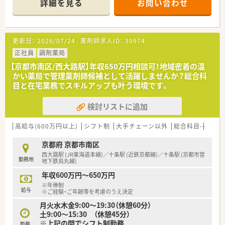
詳細を見る
お問い合わせ
【店舗情報と応需状況について】
■上桂駅から徒歩で15分ほどに位置しており、車での通勤も可
能で地域に根差した店舗運営を行っています。
■処方箋の応需枚数は1日10枚ほどと、薬剤師1名に対して非常
更新日：
2026/07/24
薬剤師求人ID：
39974
にゆとりがある環境が整っています。
■調剤業務のほかにお客様からのOTC医薬品に関する相談も受
正社員
調剤薬局
けており、面対応の薬局として貢献しています。
【京都市南区/西大路駅】年収650万円相談可！地域密着の温
かい薬局で管理薬剤師候補として活躍しませんか？総合科
【募集背景と求める人物像について】
目と在宅業務でスキルアップも叶う環境です。
■子育てが落ち着いた世代の復帰や、即戦力として活躍できる方
の採用に向けて募集を行っています。（48文字）
検討リストに追加
■周囲の状況を察して理解する力があり、チームでコツコツと協
力して頑張れる方を求めています。
■調剤業務の経験がある方はもちろん、後輩の指導や教育に携わ
高給与(600万円以上)
シフト制
大手チェーン以外
総合科目
在宅
りたいという意欲のある方も大歓迎です。
京都府 京都市南区
【法人特徴について】
西大路駅 (JR東海道本線)／十条駅 (近鉄京都線)／十条駅 (京都市営
勤務地
■京都府内に特化して多くの店舗を展開しており、大手グループ
地下鉄烏丸線)
に属する極めて安定した企業です。
年収600万円～650万円
■調剤併設化を積極的に推進しており、患者様の美と健康を支え
※年俸制
る専門総合店舗の実現を目指しています。
給与
※ご経験・ご年齢等を考慮のうえ決定
■大きなグループの関連企業でありながらも、現場の意見を尊重
月火水木金9:00～19:30（休憩60分）
する自由な風土が従業員に評価されています。
土9:00～15:30 （休憩45分）
※上記の間でシフト制勤務
勤務