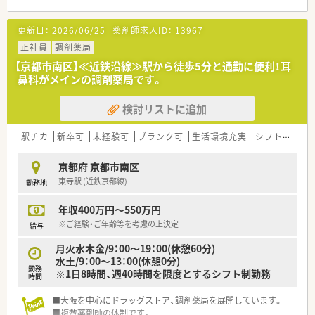
■薬剤師は常時5名体制で稼働しているため、一人ひとりの負担
が少なく、複数の事務スタッフと共に連携しながら業務に励めま
更新日：
2026/06/25
薬剤師求人ID：
13967
す。
正社員
調剤薬局
【法人特徴について】
【京都市南区】≪近鉄沿線≫駅から徒歩5分と通勤に便利！耳
■京都市内に合計6店舗の調剤薬局を展開しており、営利を目的
鼻科がメインの調剤薬局です。
としない非営利・協同の事業として地域住民の健康に貢献してい
ます。
検討リストに追加
■全日本民主医療機関連合会に加盟する法人として、医療機関や
他職種との強固な連携を活かした質の高い医療提供を追求して
います。
駅チカ
新卒可
未経験可
ブランク可
生活環境充実
シフト制
大
■専門技術の向上を最優先事項として掲げており、法人内だけで
なく近畿や全国レベルでの階層別研修を体系的に実施している
京都府 京都市南区
組織です。
東寺駅 (近鉄京都線)
勤務地
【職場環境と雰囲気】
年収400万円～550万円
■管理薬剤師は面倒見の良い姉御肌な性格であり、スタッフ同士
が助け合いながら業務に取り組む温かい人間関係が構築されて
※ご経験・ご年齢等を考慮の上決定
給与
います。
月火水木金/9：00～19：00(休憩60分)
■京都市内に複数の店舗を展開している強みを活かし、近隣店舗
水土/9：00～13：00(休憩0分)
との応援体制や交流があるため、孤立することなく安心して働け
勤務
※1日8時間、週40時間を限度とするシフト制勤務
ます。
時間
■子育てをしながら第一線で活躍するキャリア女性も在籍して
おり、多様なライフスタイルを尊重し合える理解のある職場環境
■大阪を中心にドラッグストア、調剤薬局を展開しています。
です。
■複数薬剤師の体制です。