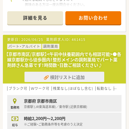
興味のある方は一度お問合せください。
■近くに総合病院もあり、幅広い処方内容を経験することが可能
です。
詳細を見る
お問い合わせ
■地域密着で運営している調剤薬局です。地元の方から愛され
ており温かい雰囲気も魅力の1つです。
更新日：
2026/06/25
薬剤師求人ID：
461415
パート・アルバイト
調剤薬局
【京都市南区/京都駅】<午前中扶養範囲内でも相談可能>●各
線京都駅から徒歩圏内！整形メインの調剤薬局でパート薬
剤師さん急募です！時間数・日数ご相談ください♪
検討リストに追加
ブランク可
Ｗワーク可
残業なし(ほぼなし含む)
転勤なし
生活環
京都府 京都市南区
京都駅 (JR東海道本線)／東寺駅 (近鉄京都線)
勤務地
時給2,200円～2,200円
※ご経験・ご勤務条件等を考慮のうえ決定
給与