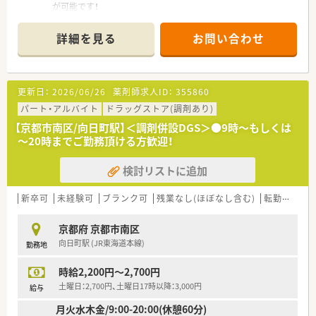
が可能です！
■外観は白を基調とした綺麗な薬局で、気持ちの良い環境で※ご
経験・ご勤務条件等を考慮のうえ決定頂けます
詳細を見る
お問い合わせ
＜業務内容＞
外来は門前の病院からの処方箋で整形外科がメインです。1日平
均20～30枚程度の処方箋を応需しています
更新日：
2026/06/26
薬剤師求人ID：
355860
＜こんな会社です＞
パート・アルバイト
ドラッグストア(調剤あり)
2003年に設立、京都市南区に2店舗、京都市中京区に1店舗展開
【京都市南区/向日町駅】＜調剤併設DGS＞●9時～もしくは
している企業です
～20時までご勤務頂ける方歓迎！
ご夫婦で運営されており、お二人とも薬剤師の方です
検討リストに追加
新卒可
未経験可
ブランク可
残業なし(ほぼなし含む)
転勤なし
京都府 京都市南区
向日町駅 (JR東海道本線)
勤務地
時給2,200円～2,700円
土曜日：2,700円、土曜日17時以降：3,000円
給与
月火水木金/9:00-20:00(休憩60分)