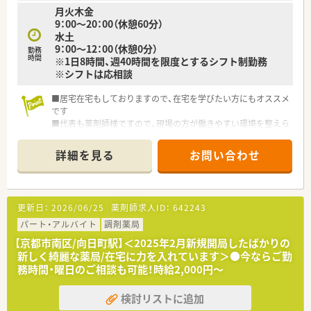
月火木金
9：00～20：00（休憩60分）
水土
9：00～12：00（休憩0分）
勤務
時間
※1日8時間、週40時間を限度とするシフト制勤務
※シフトは応相談
■居宅在宅もしておりますので、在宅を学びたい方にもオススメ
です
■代表も薬剤師様ですので、現場の方が働きやすい環境を整えら
れています
詳細を見る
お問い合わせ
更新日：
2026/06/25
薬剤師求人ID：
642243
パート・アルバイト
調剤薬局
【京都市南区/向日町駅】＜2025年2月新規開局したばかりの
新しく綺麗な薬局/在宅に力を入れています＞●今ならご勤
務時間・曜日のご相談も可能！時給2,000円～
検討リストに追加