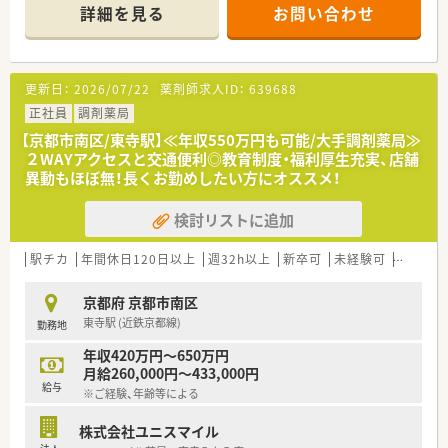
り約40枚応需しており、落ち着いて対応できます。
詳細を見る
お問い合わせ
■薬剤師は常時2名体制で事務スタッフも配置されており、協力
し合いながらスムーズに業務を進めることができます。
【法人特徴について】
更新日：
2026/07/22
薬剤師求人ID：
639688
■大手グループの一員として安定した基盤を持ちつつ、地域密着
型薬局ならではの温かさを大切にしている会社です。
正社員
調剤薬局
■職員一人ひとりの生活背景を考慮して無理な異動や厳しいノ
【京都市南区/東寺駅】≪年収550万円も可能/大手調剤薬局≫
ルマを課さないため、離職率が非常に低く定着率が抜群です。
２WAYアクセスと交通便利◎教育制度・福利厚生充実、店舗
■患者様と向き合う時間を増やすために機械化を積極的に進め
異動もほぼ無！長くお勤めしたい方にオススメ！
ており、業務効率を高めるための設備が十分に揃っています。
検討リストに追加
【勤務実態について】
■休日は日曜日と祝日が固定でお休みとなっており、年間休日は
カレンダーの暦により変動しますが120日以上確保されていま
駅チカ
年間休日120日以上
週32h以上
新卒可
未経験可
ブラン
す。
■入社3ヶ月後には5日間のリフレッシュ休暇が付与され、有給
京都府 京都市南区
休暇と合わせて実質年間休日130日以上が実現可能です。
東寺駅 (近鉄京都線)
勤務地
■残業時間は1分単位で正確に計算されるため、働いた分の対価
がしっかりと支払われる透明性の高い労働環境となっています。
年収420万円～650万円
月給260,000円～433,000円
給与
※ご経験、年齢等による
株式会社ユニスマイル