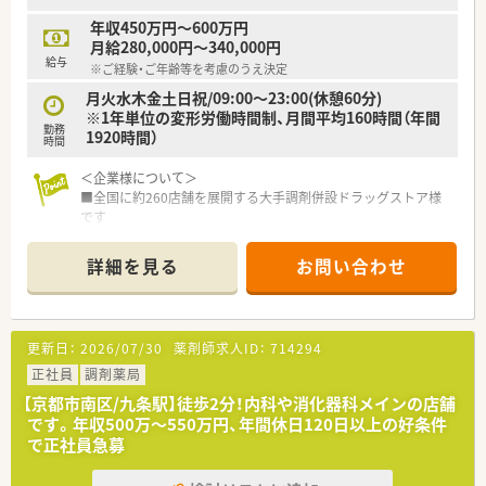
年収450万円～600万円
月給280,000円～340,000円
給与
※ご経験・ご年齢等を考慮のうえ決定
月火水木金土日祝/09:00～23:00(休憩60分)
※1年単位の変形労働時間制、月間平均160時間（年間
勤務
1920時間）
時間
＜企業様について＞
■全国に約260店舗を展開する大手調剤併設ドラッグストア様
です
■8期連続で最高収益を更新しており、世の中のニーズに合わせ
て積極的に業務拡大を図っている安定性抜群の企業です！
詳細を見る
お問い合わせ
＜働き方について＞
■1年間の変形労働時間制を採用されています
■年間休日は120日～125日と高水準◎最大で20日連休の取得
更新日：
2026/07/30
薬剤師求人ID：
714294
可能です♪
■コース区分も自由に選択できますので、ご自身のライフスタイ
正社員
調剤薬局
ルに合わせて転勤範囲をお選び頂くことが可能です
【京都市南区/九条駅】徒歩2分！内科や消化器科メインの店舗
■育休は最大で3年間まで取得可能と好待遇◎育休からの復帰率
です。年収500万～550万円、年間休日120日以上の好条件
は100%！ライフイベントがあっても長くお勤めいただける環境
で正社員急募
です