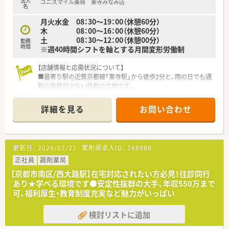
法人
ユニスマイル薬局 東寺みなみ店
名
月火水金 08：30～19：00（休憩60分）
木 08：00～16：00（休憩60分）
土 08：30～12：00（休憩00分）
勤務
時間
※週40時間シフトを軸とする月間変形労働制
【店舗情報と応需状況について】
■最寄り駅の近鉄京都線「東寺駅」から徒歩2分と、雨の日でも通
勤の負担が少ない抜群の立地です。
■内科・循環器科・小児科を中心に面で応需しており、1日の処方
箋枚数は平均で約40枚です。
詳細を見る
お問い合わせ
■常に薬剤師2～3名体制で業務にあたっており、一人ひとりが
落ち着いて患者様と向き合えます。
【法人特徴について】
更新日：
2026/07/21
薬剤師求人ID：
168986
■大手調剤薬局チェーン同士の合併により誕生した、安定した経
営基盤と将来性を持つ大手企業です。
正社員
調剤薬局
■全店舗に最新の電子薬歴「Musubi」を導入し、薬剤師が対人業
【京都市南区/西大路駅】在宅対応されたい方必見！往診同行
務に集中できる環境を整えています。
あり★学べる環境です●安定性抜群の大手、年収550万まで
■各店舗に医療安全の専門家を配置するなど、安心して働ける
可、福利厚生・教育制度充実など魅力がいっぱい
「絶対安全」な職場環境を追求します。
検討リストに追加
【求人情報について】
■ご自身の希望やライフプランに合わせて4つの勤務コースから