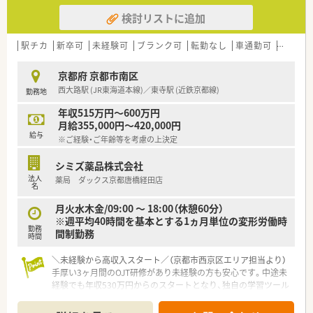
検討リストに追加
駅チカ
新卒可
未経験可
ブランク可
転勤なし
車通勤可
高給与(
京都府 京都市南区
西大路駅 (JR東海道本線)／東寺駅 (近鉄京都線)
勤務地
年収515万円～600万円
月給355,000円～420,000円
給与
※ご経験・ご年齢等を考慮の上決定
シミズ薬品株式会社
法人
薬局 ダックス京都唐橋経田店
名
月火水木金/09:00 ～ 18:00（休憩60分）
※週平均40時間を基本とする1ヵ月単位の変形労働時
勤務
間制勤務
時間
＼未経験から高収入スタート／（京都市西京区エリア担当より）
手厚い3ヶ月間のOJT研修があり未経験の方も安心です。中途未
経験でも年収530万円からのスタートとなり、独自の学習ツール
で知識を深めながら着実に成長できます。
＊------------------------------------------＊