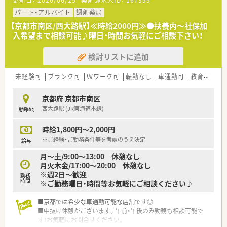
～その他、他店舗でも募集がございます。お気軽にご相談くださ
パート・アルバイト
調剤薬局
いませ～
【京都市南区/西大路駅】≪時給2000円≫●扶養内～社保加
入希望まで相談可能♪曜日・時間お気軽にご相談下さい！
検討リストに追加
未経験可
ブランク可
Ｗワーク可
転勤なし
車通勤可
教育制度あり
京都府 京都市南区
西大路駅 (JR東海道本線)
勤務地
時給1,800円～2,000円
※ご経験・ご勤務条件等を考慮のうえ決定
給与
月～土/9:00～13:00 休憩なし
月火木金/17:00～20:00 休憩なし
※週2日～歓迎
勤務
時間
※ご勤務曜日・時間等お気軽にご相談ください♪
■京都では希少な車通勤可能な店舗です◎
■中抜け休憩がございます。午前・午後のみ勤務も相談可能で
す！お気軽にお問合せください。