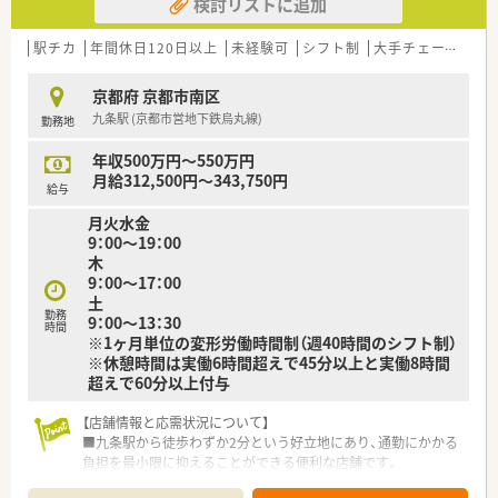
検討リストに追加
＜福利厚生について＞
・総合共済会、企業年金基金、団体生命保険、社員持株会、財形貯
蓄、買物割引制度などたくさんの福利厚生を用意されています！
駅チカ
年間休日120日以上
未経験可
シフト制
大手チェーン以外
＜教育研修制度について＞
京都府 京都市南区
■基礎教育やビジネススクールなどの一般教育から、管理薬剤師
九条駅 (京都市営地下鉄烏丸線)
勤務地
研修や総合研修、専門研修など専門教育など、段階に分けての教
育研修制度あり！
年収500万円～550万円
キャリア支援の制度も整いスキルアップを目指せる環境です
月給312,500円～343,750円
給与
月火水金
9：00～19：00
木
9：00～17：00
土
勤務
9：00～13：30
時間
※1ヶ月単位の変形労働時間制（週40時間のシフト制）
※休憩時間は実働6時間超えで45分以上と実働8時間
超えで60分以上付与
【店舗情報と応需状況について】
■九条駅から徒歩わずか2分という好立地にあり、通勤にかかる
負担を最小限に抑えることができる便利な店舗です。
■主に近隣のクリニックから内科や消化器科の処方箋を1日あた