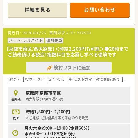
■薬剤師常時複数名体制ですので、未経験・ブランクのある方に
も安心してご勤務いただけます
詳細を見る
お問い合わせ
更新日：
2026/06/25
薬剤師求人ID：
239503
パート・アルバイト
調剤薬局
【京都市南区/西大路駅】＜時給2,200円も可能＞●20時まで
ご勤務頂ける歓迎！複数科目を応需し学べる環境です
検討リストに追加
駅チカ
Ｗワーク可
転勤なし
生活環境充実
教育制度あり
シフト
京都府 京都市南区
西大路駅 (JR東海道本線)
勤務地
時給1,800円～2,200円
※ご経験・ご勤務条件等を考慮のうえ決定
給与
月火木金/9:00～19:00（休憩60分）
水/9:00~17:00（休憩60分）