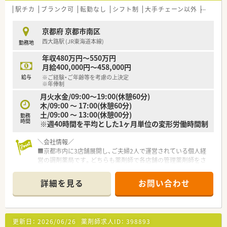
駅チカ
ブランク可
転勤なし
シフト制
大手チェーン以外
ヘルプ
京都府 京都市南区
西大路駅 (JR東海道本線)
勤務地
年収480万円～550万円
月給400,000円～458,000円
給与
※ご経験・ご年齢等を考慮の上決定
※年俸制
月火水金/09:00～19:00(休憩60分)
木/09:00 ～ 17:00(休憩60分)
土/09:00 ～ 13:00(休憩00分)
勤務
時間
※週40時間を平均とした1ヶ月単位の変形労働時間制
＼会社情報／
■京都市内に3店舗展開し、ご夫婦2人で運営されている個人経
営の調剤薬局です。どちらも薬剤師で各店舗の管理薬剤師をさ
れています
■月140時間～160時間が所定労働時間となりますが、変形労働
詳細を見る
お問い合わせ
時間制勤務となっておりますので、ご予定などに合わせて柔軟に
シフトを組むことが可能です
■代表は薬局内の雰囲気のよさを一番大切にされており、社員が
働きやすい環境を常に考えておられます。現在産休取得者も1名
更新日：
2026/06/26
薬剤師求人ID：
398893
おり長く働ける環境が整っています