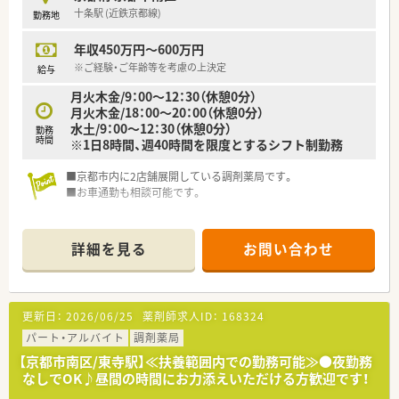
十条駅 (近鉄京都線)
勤務地
年収450万円～600万円
※ご経験・ご年齢等を考慮の上決定
給与
月火木金/9：00～12：30（休憩0分）
月火木金/18：00～20：00（休憩0分）
水土/9：00～12：30（休憩0分）
勤務
時間
※1日8時間、週40時間を限度とするシフト制勤務
■京都市内に2店舗展開している調剤薬局です。
■お車通勤も相談可能です。
詳細を見る
お問い合わせ
更新日：
2026/06/25
薬剤師求人ID：
168324
パート・アルバイト
調剤薬局
【京都市南区/東寺駅】≪扶養範囲内での勤務可能≫●夜勤務
なしでOK♪昼間の時間にお力添えいただける方歓迎です！