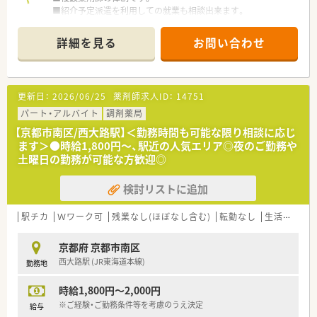
■紹介予定派遣を利用しての就業も相談出来ます。
【想定されるキャリアイメージ】
■入職後は経験に応じて新入・初期・中期・管理者といった段階的
詳細を見る
お問い合わせ
な研修を受け、薬剤師としての専門性を着実に高めることが可能
です。
■病院研修やeラーニング、学術大会への参加などを通じて、調
剤薬局の枠を超えた幅広い医療知識を習得する機会が豊富にあ
更新日：
2026/06/25
薬剤師求人ID：
14751
ります。
■資格取得の費用補助制度を活用することで、専門薬剤師や認定
パート・アルバイト
調剤薬局
薬剤師などの上位資格を目指し、将来的なキャリアアップも図れ
【京都市南区/西大路駅】＜勤務時間も可能な限り相談に応じ
ます。
ます＞●時給1,800円～、駅近の人気エリア◎夜のご勤務や
土曜日の勤務が可能な方歓迎◎
検討リストに追加
駅チカ
Ｗワーク可
残業なし(ほぼなし含む)
転勤なし
生活環境充実
京都府 京都市南区
西大路駅 (JR東海道本線)
勤務地
時給1,800円～2,000円
※ご経験・ご勤務条件等を考慮のうえ決定
給与