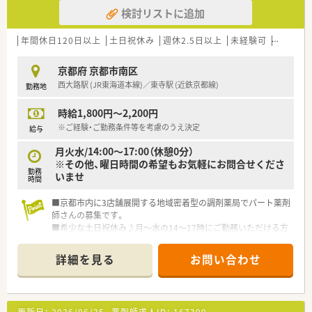
検討リストに追加
年間休日120日以上
土日祝休み
週休2.5日以上
未経験可
ブランク
京都府 京都市南区
西大路駅 (JR東海道本線)／東寺駅 (近鉄京都線)
勤務地
時給1,800円～2,200円
※ご経験・ご勤務条件等を考慮のうえ決定
給与
月火水/14:00～17:00（休憩0分）
※その他、曜日時間の希望もお気軽にお問合せくださ
勤務
いませ
時間
■京都市内に3店舗展開する地域密着型の調剤薬局でパート薬剤
師さんの募集です。
■希少な土日祝休み♪月～水の14～17時にご勤務いただける方
を募集しております◎朝ご家庭の用事を済まされた後、ゆっくり
午後から出勤！17時終業なので、夕方からのプライベートとの両
詳細を見る
お問い合わせ
立もバッチリ！
■未経験の方もお受入れ可能◎アットホームな環境で教えて頂
けますので、ブランクをお持ちの方も安心してご勤務いただけま
す。
更新日：
2026/06/25
薬剤師求人ID：
167399