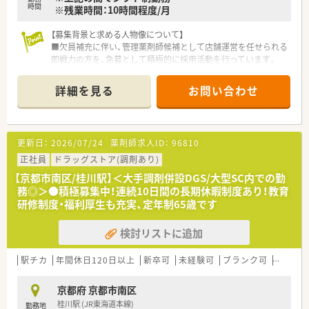
時間
※残業時間：10時間程度/月
【募集背景と求める人物像について】
■欠員補充に伴い、管理薬剤師候補として店舗運営を任せられる
即戦力の方を、急募として積極的に採用活動を行っています。
■代表が薬剤師ではないため、現場の管理業務全般を責任感を持
って担当できる方を歓迎しており、経験を重視しています。
詳細を見る
お問い合わせ
■50代の方やベテラン層の採用実績もあり、年齢に関わらずこ
れまでの経験を活かして活躍したい方を広く求めています。
【法人特徴について】
更新日：
2026/07/24
薬剤師求人ID：
96810
■京都市の伏見区と南区に2店舗を展開しており、地域に根差し
た運営を行っているため、転居を伴う店舗異動はありません。
正社員
ドラッグストア(調剤あり)
■代表は事務として現場に入っており、薬剤師とのコミュニケー
【京都市南区/桂川駅】＜大手調剤併設DGS/大型SC内での勤
ションを大切にする穏やかな社風が特徴の法人組織です。
務◎＞●積極募集中！連続10日間の長期休暇制度あり！教育
■助け合いの文化が根付いており、基本的には配属店舗での勤務
研修制度・福利厚生も充実、定年制65歳です
ですが、有事の際には店舗間で協力体制を取っています。
検討リストに追加
【求人情報について】
■管理薬剤師候補としてお迎えし、ご経験やスキルを十分に考慮
した上で、年収600万円以上も相談可能な好条件です。
駅チカ
年間休日120日以上
新卒可
未経験可
ブランク可
高給与(
■勤務形態はシフト制を採用しており、日曜日と祝日に加えて他
1日がお休みとなるため、メリハリをつけて働ける環境です。
京都府 京都市南区
■総合科目の処方箋対応や施設在宅業務を通じて、薬剤師として
桂川駅 (JR東海道本線)
勤務地
のスキルアップを目指せる環境がしっかりと整っています。