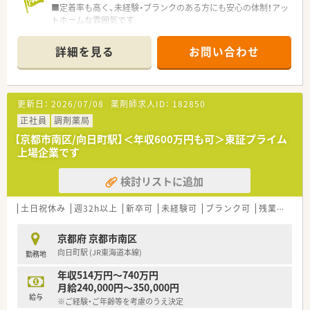
■定着率も高く、未経験・ブランクのある方にも安心の体制！アッ
トホームな雰囲気です
詳細を見る
お問い合わせ
更新日：
2026/07/08
薬剤師求人ID：
182850
正社員
調剤薬局
【京都市南区/向日町駅】＜年収600万円も可＞東証プライム
上場企業です
検討リストに追加
土日祝休み
週32h以上
新卒可
未経験可
ブランク可
残業なし(ほぼなし含む)
京都府 京都市南区
向日町駅 (JR東海道本線)
勤務地
年収514万円～740万円
月給240,000円～350,000円
給与
※ご経験・ご年齢等を考慮のうえ決定