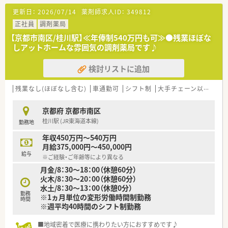
めの補助金制度などがございます。フォローアップ研修等の教
更新日：
2026/07/14
薬剤師求人ID：
349812
育研修制度もございますので、未経験・ブランクのある方にも安
心です◎
正社員
調剤薬局
■育休復帰率は100％！
【京都市南区/桂川駅】≪年俸制540万円も可≫●残業ほぼな
育児休業は、最大3歳に達した月の末日まで延長可能です。
しアットホームな雰囲気の調剤薬局です♪
■「短時間勤務制度」もあり、子育てと両立しながら勤務できる
環境です。
検討リストに追加
その他、介護休暇への「短時間勤務制度」があり、サポートが充実
しております。
■「くるみんマーク」を取得しています。
残業なし(ほぼなし含む)
車通勤可
シフト制
大手チェーン以外
高
京都府 京都市南区
桂川駅 (JR東海道本線)
勤務地
年収450万円～540万円
月給375,000円～450,000円
給与
※ご経験・ご年齢等により異なる
月金/8：30～18：00（休憩60分）
火木/8：30～20：00（休憩60分）
水土/8：30～13：00（休憩0分）
勤務
※1ヵ月単位の変形労働時間制勤務
時間
※週平均40時間のシフト制勤務
■地域密着で医療に携わりたい方におすすめです♪