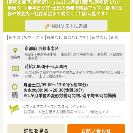
【京都市南区/京都駅】＜2023年1月新規開局/京都駅より徒
歩圏内！＞●平日夕方・土日の勤務で時給アップ◎掛持ち勤
務や扶養内～社保希望まで幅広くご相談可能です！
検討リストに追加
駅チカ
Ｗワーク可
残業なし(ほぼなし含む)
転勤なし
新規オープン
京都府 京都市南区
京都駅 (JR東海道本線)／京都駅 (JR東海道本線)／京都駅 (JR湖西線)
勤務地
／京都駅 (J
…
時給1,800円～2,500円
※ご経験・ご勤務条件等を考慮の上決定 ※夕方以降の勤務は、時給＋
給与
200円、 土日の勤務は時
…
月金土日/09:00〜17:00(休憩60分)
火水木/09:00〜20:30(休憩60分)
勤務
※1か月単位の変形労働時間制、週平均40時間勤務
時間
＜ファルマスタッフオススメポイント＞
・兵庫県に本社を構える調剤薬局のグループ会社様です
こちらの企業様の他にもグループ会社様をお持ちですので安
定性も抜群です
詳細を見る
お問い合わせ