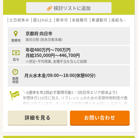
検討リストに追加
土日祝休み
週32h以上
新卒可
未経験可
車通勤可
高給与(600万円以上)
京都府 向日市
東向日駅 (阪急京都本線)
勤務地
年収480万円～700万円
月給350,000円～446,700円
給与
※想定・平均残業、各種手当を含んだ総額
月火水木金/09:00～18:00(休憩60分)
勤務
時間
＼6連休を年2回必ず取得可能！／（向日市エリア担当より）
年間休日116日に加え、リフレッシュのための長期休暇制度が義
務化されています。オンとオフの切り替えを大切にしながら、長
く安定して働きたい方に最適な環境ですよ。
＊------------------------------------------＊
詳細を見る
お問い合わせ
【店舗情報と応需状況について】
■東向日駅から徒歩3分という好立地にあり、近隣には駐車場も
完備されているため電車でも車でも非常に通勤しやすい環境で
す。