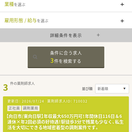
業種
を選ぶ
雇用形態 / 給与
を選ぶ
詳細条件を表示
条件に合う求人
3
件を
検索する
3
件の薬剤師求人
並び順
更新日：
2026/07/24
薬剤師求人ID：
710032
正社員
調剤薬局
【向日市/東向日駅】年収最大650万円可！年間休日116日＆6
連休×年2回必須の好待遇！駅徒歩3分で残業も少なく、私生
活を大切にできる地域密着型の調剤案件です。