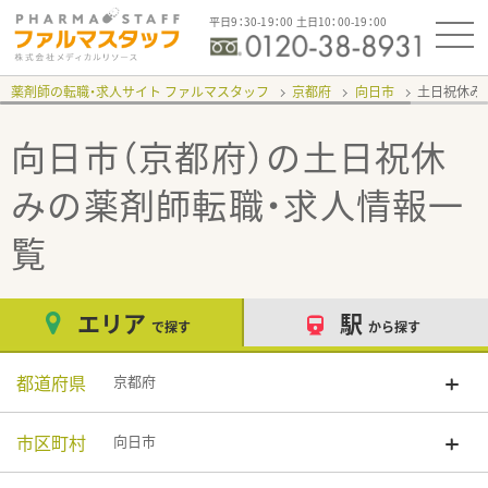
平日9：30-19：00 土日10：00-19：00
薬剤師の転職・求人サイト ファルマスタッフ
京都府
向日市
土日祝休み
向日市（京都府）の土日祝休
み
の薬剤師転職・求人情報一
覧
エリア
駅
で探す
から探す
都道府県
京都府
市区町村
向日市