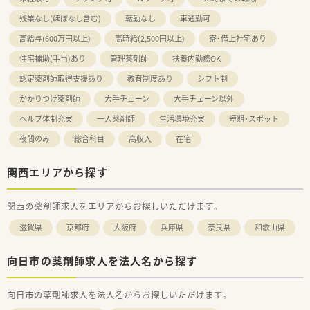
残業なし(ほぼなし含む)
転勤なし
車通勤可
高給与(600万円以上)
高時給(2,500円以上)
寮・借上社宅あり
住宅補助(手当)あり
管理薬剤師
扶養内勤務OK
認定薬剤師取得支援あり
教育制度あり
シフト制
かかりつけ薬剤師
大手チェーン
大手チェーン以外
ヘルプ体制充実
一人薬剤師
生活環境充実
短期・スポット
夜間のみ
総合科目
高収入
在宅
関西エリアから探す
関西の薬剤師求人をエリアからお探しいただけます。
滋賀県
京都府
大阪府
兵庫県
奈良県
和歌山県
向日市の薬剤師求人を法人名から探す
向日市の薬剤師求人を法人名からお探しいただけます。