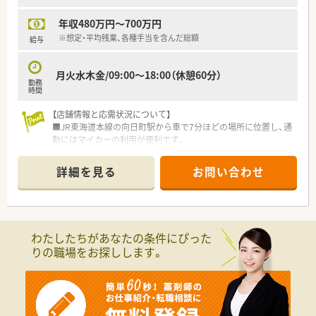
年収480万円～700万円
※想定・平均残業、各種手当を含んだ総額
給与
月火水木金/09:00～18:00（休憩60分）
勤務
時間
【店舗情報と応需状況について】
■JR東海道本線の向日町駅から車で7分ほどの場所に位置し、通
勤にはマイカーの利用が便利です。
■内科や小児科の処方箋を1日に20枚ほど応需しており、落ち着
いた環境で業務に取り組めます。
詳細を見る
お問い合わせ
■薬剤師1名と事務1名の少人数体制で運営されており、地域に
密着した丁寧な対応が求められます。
【募集背景と求める人物像について】
■現在の体制における欠員補充を目的とした募集であり、即戦力
わたしたちがあなたの条件にぴった
として活躍できる方を歓迎しています。
りの職場をお探しします。
■患者様一人ひとりに寄り添った親身な対応ができ、地域医療へ
の貢献に意欲的な方を求めています。
■チームワークを大切にしつつ、自身のスキルを活かして柔軟に
業務に対応できる方が活躍できます。