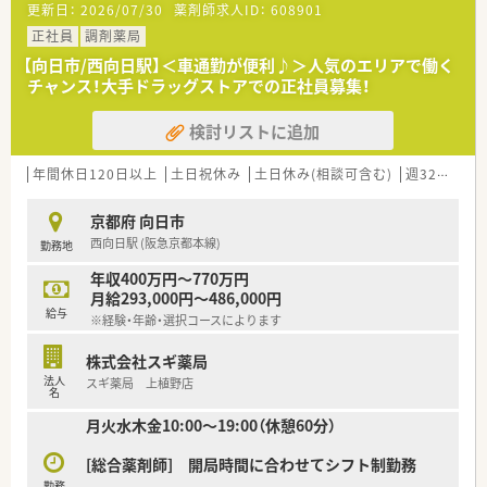
更新日：
2026/07/30
薬剤師求人ID：
608901
■面応需のスタイルで1日平均20枚ほどの処方箋を受け付けて
おり、一人ひとりの患者様へ丁寧に向き合える体制が整っていま
正社員
調剤薬局
す。
【向日市/西向日駅】＜車通勤が便利♪＞人気のエリアで働く
■平日は18時までの開局となっており、無理のない勤務スケジュ
チャンス！大手ドラッグストアでの正社員募集！
ールで幅広い疾患の処方内容に触れながら経験を積むことが可
能です。
検討リストに追加
【募集背景と求める人物像について】
■事業拡大に伴う組織体制の強化を目的とした増員募集であり、
年間休日120日以上
土日祝休み
土日休み(相談可含む)
週32h以上
地域医療を支える一員として前向きに業務へ取り組める方を募
ります。
京都府 向日市
■調剤未経験の方から即戦力の方まで幅広く募集しており、特に
西向日駅 (阪急京都本線)
勤務地
患者様へ寄り添う姿勢や誠実な人柄を重視した選考を大切にし
ます。
年収400万円～770万円
■地域の皆様の健康と美を支えたいという熱意を持ち、周囲のス
月給293,000円～486,000円
タッフと円滑に連携しながら店舗運営に取り組める方を歓迎し
給与
※経験・年齢・選択コースによります
ます。
株式会社スギ薬局
【法人特徴について】
法人
スギ薬局 上植野店
■東海と関西エリアを中心に200店舗以上を展開しており、大手
名
グループの一員として非常に安定した経営基盤を誇る法人様で
月火水木金10:00～19:00（休憩60分）
す。
■健康セミナーや育児相談会といった地域活動を積極的に行い、
[総合薬剤師] 開局時間に合わせてシフト制勤務
街の健康相談窓口としての役割を非常に大切にされている企業
です。
勤務