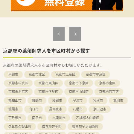
【勤務実態について】
■平日の9時から18時までの開局時間で、土日祝日はお休みのた
めワークライフバランスが良好です。
■調剤併設店においてはレジ打ちや商品の品出し業務はなく、薬
剤師としての業務に専念できる環境です。
■残業が少なく定時での退社も目指せるため、仕事と家庭の両立
を希望する方にも適した職場環境です。
【想定される業務内容】
■主な業務は処方箋に基づく調剤や鑑査、患者様への服薬指導な
京都府の薬剤師求人を市区町村から探す
ど、調剤薬局業務全般を担当します。
■来店されたお客様に対するOTC医薬品の販売や、健康相談への
京都府の薬剤師求人を市区町村からお探しいただけます。
対応も重要な業務の一つとなります。
■地域の患者様を対象とした在宅医療サービスにも対応してお
京都市
京都市北区
京都市上京区
京都市左京区
り、地域医療の一翼を担うことができます。
京都市中京区
京都市東山区
京都市下京区
京都市南区
京都市右京区
京都市伏見区
京都市山科区
京都市西京区
福知山市
舞鶴市
綾部市
宇治市
宮津市
亀岡市
城陽市
向日市
長岡京市
八幡市
京田辺市
京丹後市
南丹市
木津川市
乙訓郡大山崎町
久世郡久御山町
綴喜郡井手町
綴喜郡宇治田原町