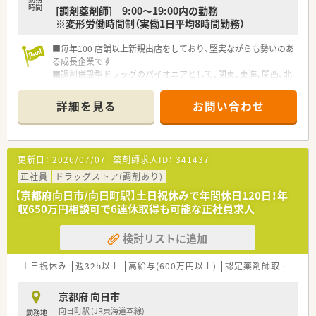
時間
[調剤薬剤師] 9:00～19:00内の勤務
■総合病院前や医療モールなど多様な形態の店舗を展開してお
※変形労働時間制（実働1日平均8時間勤務）
り、薬剤師としてキャリアに合わせた幅広い経験を積むことが可
能です。
■毎年100 店舗以上新規出店をしており、堅実ながらも勢いのあ
る成長企業です
【求人情報について】
■調剤併設型ドラッグのパイオニアとして、関東、東海、関西、北
■経験や年齢を考慮した上で最高年収650万円まで相談が可能
陸・信州を中心に約1,700店舗以上を展開しています
であり、大手チェーンならではの手厚い給与体系が大きな魅力で
■研修制度は様々なプランがあり、集合研修だけでなく任意で受
す。
詳細を見る
お問い合わせ
講可能な研修も幅広く用意されています
■薬剤師手当10万円や遠隔地手当などの諸手当が充実してお
■店舗で活躍する従業員、社外で活躍する従業員、将来経営幹部
り、個人の状況に応じた柔軟な待遇提示を受けることが期待でき
となる従業員など、薬剤師として様々な活躍ができるフィールド
ます。
を用意されています
■昇給は年1回、賞与は年2回の支給実績があり、日々の頑張りが
更新日：
2026/07/07
薬剤師求人ID：
341437
■総合薬剤師・調剤薬剤師（土日休み・19時までの勤務）どちらか
しっかりと評価される仕組みが整っているためモチベーション
の働き方を選択できます
正社員
が維持できます。
ドラッグストア(調剤あり)
■調剤併設型だけでなく「医療モール・クリニック併設店舗」「敷
【京都府向日市/向日町駅】土日祝休みで年間休日120日！年
地内薬局」「訪問調剤特化型店舗」など様々な店舗を運営してい
収650万円相談可で6連休取得も可能な正社員求人
ます
■在宅医療にも積極的取り組んでおり「訪問調剤特化型店舗」を
検討リストに追加
50店舗以上、無菌調剤室は業界最多の51店舗設置しています
■「プラチナくるみん認定企業」「健康経営優良法人2023（大規模
法人部門）認定」等を取得し一人ひとりが働きやすい環境が整備
土日祝休み
週32h以上
高給与(600万円以上)
認定薬剤師取得支援あり
されています
■充実した研修制度、人事制度、評価制度、キャリア支援制度等
京都府 向日市
があるのも特徴です
向日町駅 (JR東海道本線)
勤務地