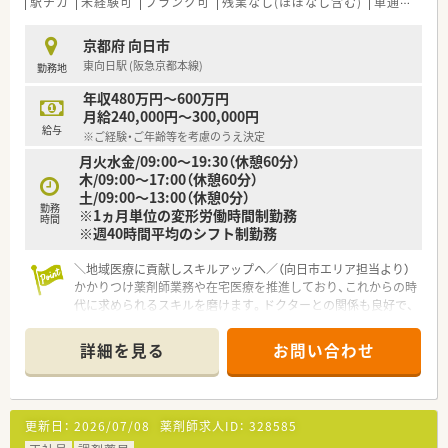
駅チカ
未経験可
ブランク可
残業なし(ほぼなし含む)
車通勤可
京都府 向日市
東向日駅 (阪急京都本線)
勤務地
年収480万円～600万円
月給240,000円～300,000円
給与
※ご経験・ご年齢等を考慮のうえ決定
月火水金/09:00～19:30（休憩60分）
木/09:00～17:00（休憩60分）
土/09:00～13:00（休憩0分）
勤務
※1ヵ月単位の変形労働時間制勤務
時間
※週40時間平均のシフト制勤務
＼地域医療に貢献しスキルアップへ／（向日市エリア担当より）
かかりつけ薬剤師業務や在宅医療を推進しており、これからの時
代に求められるスキルを磨けます。ドクターとの関係も良好で、
専門性を高めたい経験者に最適な職場です。
詳細を見る
お問い合わせ
【店舗情報と応需状況について】
■東向日駅から徒歩3分という大変アクセスしやすい立地にあ
り、新しく綺麗な建物が自慢の調剤薬局です。
■門前のクリニックからは主に内科や消化器科の処方箋を受け
更新日：
2026/07/08
薬剤師求人ID：
328585
付けており、1日あたり30枚から40枚を応需しています。