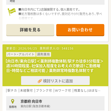
時間
■向日市内にて2店舗展開する、個人薬局です。
■処方箋枚数は多くないですが、面対応でOTC販売もあり、学べ
る環境です。
■もう1店舗も徒歩圏内になります。
詳細を見る
お問い合わせ
更新日：
2026/06/25
薬剤師求人ID：
548156
パート・アルバイト
調剤薬局
【向日市/東向日駅】＜薬剤師複数体制/駅チカ徒歩3分程度＞
週30時間程度、社保加入程度をお考えの方歓迎！ご勤務曜
日・時間などご相談可能♪薬剤師常時複数名体制です
検討リストに追加
駅チカ
未経験可
ブランク可
Ｗワーク可
残業なし(ほぼなし含む)
京都府 向日市
東向日駅 (阪急京都本線)
勤務地