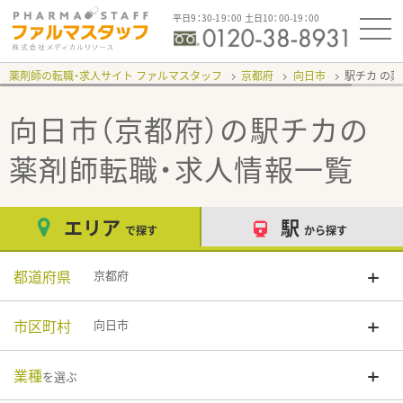
平日9：30-19：00 土日10：00-19：00
薬剤師の転職・求人サイト ファルマスタッフ
京都府
向日市
駅チカ
向日市（京都府）の駅チカ
の
薬剤師転職・求人情報一覧
エリア
駅
で探す
から探す
都道府県
京都府
市区町村
向日市
業種
を選ぶ