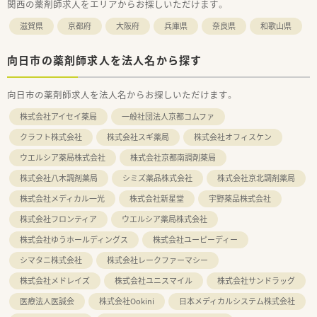
関西の薬剤師求人をエリアからお探しいただけます。
滋賀県
京都府
大阪府
兵庫県
奈良県
和歌山県
向日市の薬剤師求人を法人名から探す
向日市の薬剤師求人を法人名からお探しいただけます。
株式会社アイセイ薬局
一般社団法人京都コムファ
クラフト株式会社
株式会社スギ薬局
株式会社オフィスケン
ウエルシア薬局株式会社
株式会社京都南調剤薬局
株式会社八木調剤薬局
シミズ薬品株式会社
株式会社京北調剤薬局
株式会社メディカル一光
株式会社新星堂
宇野薬品株式会社
株式会社フロンティア
ウエルシア薬局株式会社
株式会社ゆうホールディングス
株式会社ユーピーディー
シマタニ株式会社
株式会社レークファーマシー
株式会社メドレイズ
株式会社ユニスマイル
株式会社サンドラッグ
医療法人医誠会
株式会社Ookini
日本メディカルシステム株式会社