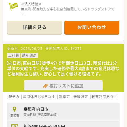
≪法人特徴≫
■東海・関西地方を中心に店舗展開しているドラッグストアで
す。
■電子薬歴や自動分包機など設備も導入済みで、お仕事いただき
やすい環境です。
詳細を見る
お問い合わせ
■育児休暇制度も100％の取得率で、時短制度もお子さんが小学
3年生まで利用可能です。
≪店舗特徴≫
■処方箋枚数も多く、常時複数薬剤師体制になります。
更新日：
2026/06/25
薬剤師求人ID：
14271
■レジ打ちや納品などの業務は一切ありません。
■処方箋の待合スペースもあり、患者にもゆったりとお待ちいた
正社員
調剤薬局
だける環境です。
【向日市/東向日駅】徒歩4分で年間休日123日、残業代は1分
単位の支給です。充実した研修や最大3歳までの育児休暇な
ど福利厚生も整い、安心して長く働ける環境です。
検討リストに追加
駅チカ
年間休日120日以上
新卒可
未経験可
教育制度あり
シフ
京都府 向日市
東向日駅 (阪急京都本線)
勤務地
年収400万円～550万円