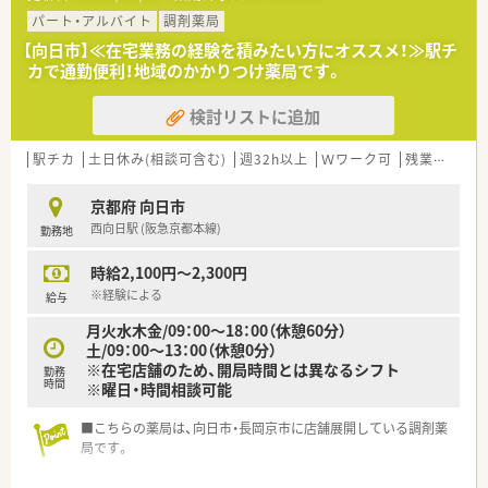
■居宅を中心とした在宅業務がメインで1日に7名～10名程度の
患者様宅や施設を訪問していただきます。
パート・アルバイト
調剤薬局
■ALS、末期患者様のターミナルケアや看取りにも対応し、麻薬
【向日市】≪在宅業務の経験を積みたい方にオススメ！≫駅チ
の調剤・管理など高度な在宅医療を担います
カで通勤便利！地域のかかりつけ薬局です。
■在宅患者様の調剤が中心であり、調剤業務の半分以上が錠剤の
粉砕調剤となるため、粉剤の取り扱いが多くなります
検討リストに追加
【こんな取り組みをしています】
■店舗ごとのメーカー勉強会や薬局内勉強会、学会参加などを通
駅チカ
土日休み(相談可含む)
週32h以上
Ｗワーク可
残業なし(ほぼなし含む)
じて継続的に知識をアップデートできる環境です
■京都中小企業振興センター（KPC）に加入しており、慶弔見舞金
京都府 向日市
や提携施設の利用斡旋など手厚い福利厚生が受けられます
西向日駅 (阪急京都本線)
勤務地
■2025年3月からは全店で新しい電子薬歴システム
「Soramichi」を導入し、業務効率化をさらに推進しています
時給2,100円～2,300円
【こんな方が活躍中】
※経験による
給与
■平均年齢が30代と若く特に20代の薬剤師が中心となって活躍
月火水木金/09：00～18：00（休憩60分）
しており、非常に活気のある職場です
土/09：00～13：00（休憩0分）
■正社員の男性比率が非常に高く、男性薬剤師も働きやすい環境
※在宅店舗のため、開局時間とは異なるシフト
勤務
が整っており、情報交換も活発です ■現代表も病院から調剤薬
時間
※曜日・時間相談可能
局へ転身した経歴があり、病院での勤務経験を持つ方の転職も歓
迎しています
■こちらの薬局は、向日市・長岡京市に店舗展開している調剤薬
局です。