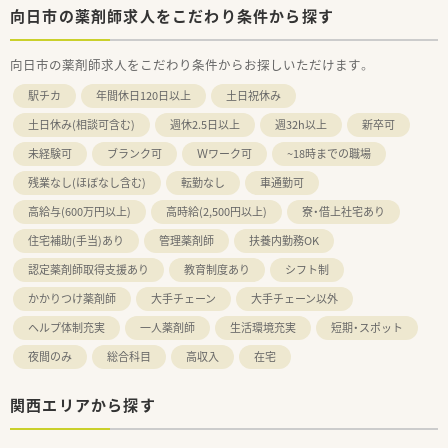
向日市の薬剤師求人をこだわり条件から探す
向日市の薬剤師求人をこだわり条件からお探しいただけます。
駅チカ
年間休日120日以上
土日祝休み
土日休み(相談可含む)
週休2.5日以上
週32h以上
新卒可
未経験可
ブランク可
Ｗワーク可
~18時までの職場
残業なし(ほぼなし含む)
転勤なし
車通勤可
高給与(600万円以上)
高時給(2,500円以上)
寮・借上社宅あり
住宅補助(手当)あり
管理薬剤師
扶養内勤務OK
認定薬剤師取得支援あり
教育制度あり
シフト制
かかりつけ薬剤師
大手チェーン
大手チェーン以外
ヘルプ体制充実
一人薬剤師
生活環境充実
短期・スポット
夜間のみ
総合科目
高収入
在宅
関西エリアから探す