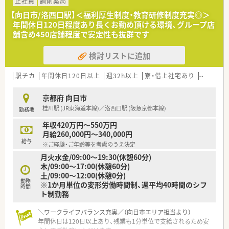
■薬局内には1200品目以上の医薬品を採用しており、多様な処
正社員
調剤薬局
方内容に対して迅速に対応できる体制です。
【向日市/洛西口駅】＜福利厚生制度・教育研修制度充実◎＞
年間休日120日程度あり長くお勤め頂ける環境、グループ店
【募集背景と求める人物像について】
舗含め450店舗程度で安定性も抜群です
■今回は家庭の事情により退職されるスタッフの後任として、即
戦力となって頂ける調剤経験者を募集しています。
検討リストに追加
■年齢層は30代から50代前半まで幅広く想定しており、周囲と
協調しながら業務に取り組める方を求めています。
■完全な未経験の方の採用は現在難しい状況ですが、これまでの
駅チカ
年間休日120日以上
週32h以上
寮・借上社宅あり
住宅補助
実務経験を活かして活躍したい方に最適です。
京都府 向日市
【法人特徴について】
桂川駅 (JR東海道本線)／洛西口駅 (阪急京都本線)
勤務地
■京都府内において4店舗の調剤薬局を展開しており、地域に密
着した安定感のある企業運営が強みです。
年収420万円～550万円
■ドミナント戦略による出店体制を敷いているため、近隣店舗か
月給260,000円～340,000円
らの急な応援やヘルプの体制が整っています。
給与
※ご経験・ご年齢等を考慮のうえ決定
■国の医療方針に則したかかりつけ薬剤師業務や、在宅業務の推
月火水金/09:00～19:30(休憩60分)
進にいち早く取り組んでいる先進的な法人です。
木/09:00～17:00(休憩60分)
土/09:00～12:00(休憩0分)
【求人情報について】
勤務
※1か月単位の変形労働時間制、週平均40時間のシフ
■正社員の勤務薬剤師としての採用となり、想定される年収は
時間
ト制勤務
480万円から600万円の幅で提示されます。
■具体的な給与額はこれまでのご経験やご年齢をしっかりと考
慮した上で、お互いが納得できるよう決定します。
＼ワークライフバランス充実／（向日市エリア担当より）
■昇給は年1回4月に業績や勤務実績に応じて行われ、さらに年2
年間休日は120日以上あり、残業も1分単位で支給されるため安