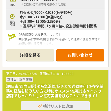
※ご経験・ご年齢等を考慮のうえ決定
給与
月火水金/9：00～19：30(休憩60分)
木/9：00～17：00（休憩60分）
土/9：00～13：00(休憩0分)
勤務
時間
※週平均40時間、1ヶ月単位の変形労働時間制勤務
【店舗情報と応需状況について】
■阪急京都本線の東向日駅から徒歩4分と通勤に便利な立地で、
JR線の駅も徒歩圏内です。
■近隣の内科クリニックからの処方箋をメインに、1日40枚から
80枚ほど応需しています。
詳細を見る
お問い合わせ
■薬剤師は常時2名から3名体制で、事務員も複数名在籍してお
り協力して業務を行います。
【募集背景と求める人物像について】
更新日：
2026/06/25
薬剤師求人ID：
193302
■店舗の体制強化のための増員募集を行っており、チームワーク
を大切にできる方を歓迎します。
正社員
調剤薬局
■調剤未経験の方やブランクがある方も、充実した研修制度があ
【向日市/西向日駅】≪阪急沿線/駅チカで通勤便利！≫在宅業
るため安心して応募できます。
務の経験を積みたい方に特にオススメ！在宅対応メインの
■患者様との信頼関係を重視し、地域医療への貢献に意欲を持っ
店舗でしっかりとした在宅実績を積むことができます！
て取り組める方を求めています。
検討リストに追加
【職場環境と雰囲気】
■駅からのアクセスが良く、近隣には商業施設もあるため仕事帰