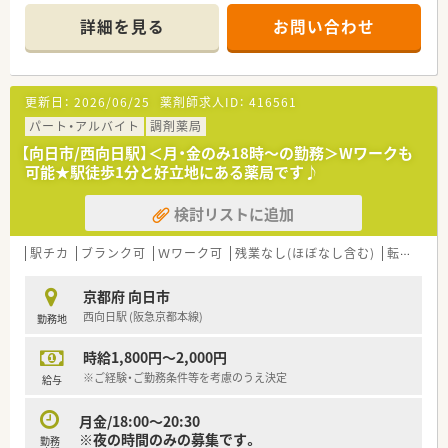
詳細を見る
お問い合わせ
更新日：
2026/06/25
薬剤師求人ID：
416561
パート・アルバイト
調剤薬局
【向日市/西向日駅】＜月・金のみ18時～の勤務＞Wワークも
可能★駅徒歩1分と好立地にある薬局です♪
検討リストに追加
駅チカ
ブランク可
Ｗワーク可
残業なし(ほぼなし含む)
転勤なし
京都府 向日市
西向日駅 (阪急京都本線)
勤務地
時給1,800円～2,000円
※ご経験・ご勤務条件等を考慮のうえ決定
給与
月金/18:00～20:30
※夜の時間のみの募集です。
勤務