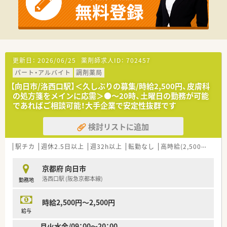
更新日：
2026/06/25
薬剤師求人ID：
702457
パート・アルバイト
調剤薬局
【向日市/洛西口駅】＜久しぶりの募集/時給2,500円、皮膚科
の処方箋をメインに応需＞●～20時、土曜日の勤務が可能
であればご相談可能！大手企業で安定性抜群です
検討リストに追加
駅チカ
週休2.5日以上
週32h以上
転勤なし
高時給(2,500円以上)
京都府 向日市
洛西口駅 (阪急京都本線)
勤務地
時給2,500円～2,500円
給与
月火水金/09：00～20：00