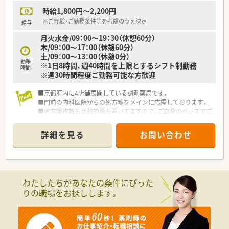
時給1,800円～2,200円
※ご経験・ご勤務条件等を考慮のうえ決定
給与
月火水金/09：00～19：30（休憩60分）
木/09：00～17：00（休憩60分）
土/09：00～13：00（休憩0分）
勤務
※1日8時間、週40時間を上限とするシフト制勤務
時間
※週30時間程度ご勤務可能な方歓迎
■京都府内に4店舗展開している調剤薬局です。
■門前の内科医院からの処方箋をメインに応需しております。
■処方箋枚数も比較的落ち着いてますので、ご自身のペースでご
就業できる環境です。
■残業ほぼなし！メリハリをもってご勤務頂くことが可能です。
詳細を見る
お問い合わせ
■ドミナント戦略で出店しておりますので、近隣店舗からの応援
やヘルプ体制も充実しております。
わたしたちがあなたの条件にぴった
りの職場をお探しします。