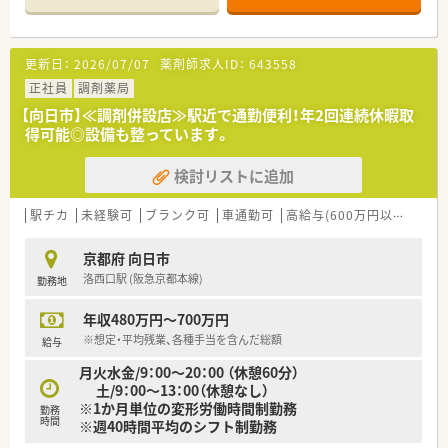
フと協力しながら業務にあたります
【募集背景と求める人物像について】
更新日：
2026/07/07
薬剤師求人ID：
643558
■門前の内科クリニックが新規開院され、処方箋が増加している
ための増員での募集となります
正社員
調剤薬局
■新しい店舗で、地域に信頼される薬局を一緒に創り上げてくだ
【向日市】≪調剤併設店≫駅近で通勤便利！年2回連続休暇取
さる意欲のある方を求めています
得可能◎設備も整っています。
■周囲のスタッフと円滑なコミュニケーションを図り、チームワ
ークを大切にできる方を歓迎します
検討リストに追加
【法人特徴について】
■京都府内に100店舗以上を展開する、創業70年以上の歴史を持
駅チカ
未経験可
ブランク可
車通勤可
高給与(600万円以上)
教
つ地域に根差した薬局グループです
■「近くにあるから安心」と地域の皆様に信頼される、かかりつ
京都府 向日市
け薬局の実現をビジョンに掲げています
洛西口駅 (阪急京都本線)
勤務地
■店舗薬剤師だけでなく、適性に応じてマネジメント職や本社勤
務など多彩なキャリアパスがあります
年収480万円～700万円
【こんな取り組みをしています】
※想定・平均残業、各種手当を含んだ総額
給与
■OJTやeラーニングに加え、中途入社者向けの合同研修を年2回
月火水金/9：00～20：00 （休憩60分）
実施し、継続的な学びを支援します
土/9：00〜13：00（休憩なし）
■散剤の重量監査システムやピッキングサポートシステムを導
※1か月単位の変形労働時間制勤務
勤務
入し、安全で効率的な業務を実現します
時間
※週40時間平均のシフト制勤務
■産休育休の取得率および復職率がともに100%で、ライフステ
ージの変化後も長く働ける体制です