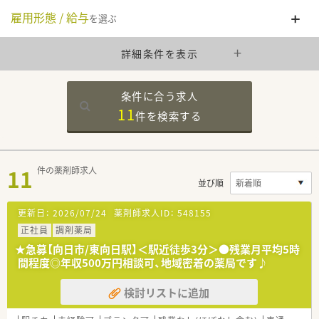
雇用形態 / 給与
を選ぶ
詳細条件を表示
条件に合う求人
11
件を
検索する
11
件の薬剤師求人
並び順
更新日：
2026/07/24
薬剤師求人ID：
548155
正社員
調剤薬局
★急募【向日市/東向日駅】＜駅近徒歩3分＞●残業月平均5時
間程度◎年収500万円相談可、地域密着の薬局です♪
検討リストに追加