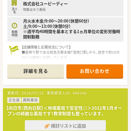
株式会社ユーピーディー
【想定されるキャリアイメージ】
法人
物集女ゆう薬局
■一般勤務からスタートし、管理薬剤師やエリアマネージャー、
名
さらには本部スタッフへと着実にステップアップできます。
月火水木金/9:00～20:00（休憩60分）
■経験年数や役職に応じた多様な研修プログラムが用意されて
土/9:00～13:00（休憩0分）
おり、常に自身のスキルを磨き続けることが可能です。
※週平均40時間を基本とする1ヵ月単位の変形労働時
勤務
■日本薬剤師研修センターの認定単位を取得できるプログラム
時間
間制勤務
や、学会発表の機会など専門性を高める支援が豊富です。
【店舗情報と応需状況について】
■最寄り駅である阪急京都本線「洛西口駅」から、徒歩で約10分
ほどの場所に位置しています
■近隣のクリニックから、主に整形外科・外科・皮膚科の処方箋を
1日40～50枚応需します
詳細を見る
お問い合わせ
■薬剤師は常時2名体制を基本としており、事務スタッフと連携
しながら業務にあたります
【募集背景と求める人物像について】
更新日：
2026/07/15
薬剤師求人ID：
468166
■今後の更なるサービス向上と、より働きやすい職場環境を整え
ていくための増員募集です
正社員
調剤薬局
■周囲のスタッフと円滑にコミュニケーションを取り、チームワ
【向日市/西向日駅】＜地場薬局で安定性◎＞2022年1月オー
ークを大切にできる方を求めています
プンの綺麗な薬局です！教育制度も整っています。
■新しい知識やスキルを積極的に学ぶ意欲があり、自身の成長の
ために努力できる方を歓迎します
検討リストに追加