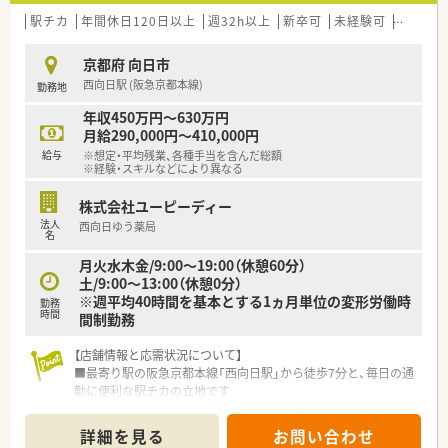
【勤務実態について】
■年間休日は125日と大変豊富で、完全週休2日制のためプライ
駅チカ
年間休日120日以上
週32h以上
新卒可
未経験可
高給与(
ベートも充実させられます
■基本的に毎週同じ曜日が休日となる固定シフト制を採用して
京都府 向日市
おり、先の予定が立てやすいです
西向日駅 (阪急京都本線)
勤務地
■ご自宅から1時間以内で通勤できる店舗への配属が基本で、無
理な転勤の心配はありません
年収450万円～630万円
月給290,000円～410,000円
【想定される業務内容】
給与
※想定・平均残業、各種手当を含んだ総額
■整形外科や外科、皮膚科領域の処方箋を中心に、調剤・監査・服
※経験・スキルなどにより異なる
薬指導の一連の業務を担います
■法人として在宅医療に注力しているため、ご希望や適性に応じ
株式会社ユーピーディー
て在宅業務に携わることも可能です
法人
西向日ゆう薬局
■患者様一人ひとりと向き合い、信頼関係を築きながら「かかり
名
つけ薬剤師」としての役割も担います
月火水木金/9:00～19:00（休憩60分）
土/9:00～13:00（休憩0分）
※週平均40時間を基本とする1ヵ月単位の変形労働時
勤務
時間
間制勤務
【店舗情報と応需状況について】
■最寄り駅の阪急京都本線「西向日駅」から徒歩7分と、毎日の通
勤に便利な駅チカの立地です
■眼科の処方箋が全体の7割を占め、1日あたり30枚から40枚を
落ち着いて応需しています
詳細を見る
お問い合わせ
■薬剤師は常時1名から2名体制で、気遣いのできる事務スタッ