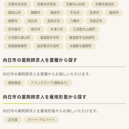
京都市右京区
京都市伏見区
京都市山科区
京都市西京区
福知山市
舞鶴市
綾部市
宇治市
宮津市
亀岡市
城陽市
向日市
長岡京市
八幡市
京田辺市
京丹後市
南丹市
木津川市
乙訓郡大山崎町
久世郡久御山町
綴喜郡井手町
綴喜郡宇治田原町
相楽郡精華町
船井郡京丹波町
与謝郡与謝野町
向日市の薬剤師求人を業種から探す
向日市の薬剤師求人を業種からお探しいただけます。
調剤薬局
ドラッグストア(調剤あり)
向日市の薬剤師求人を雇用形態から探す
向日市の薬剤師求人を雇用形態からお探しいただけます。
正社員
パート・アルバイト