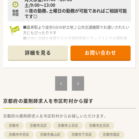
土/9:00～13:00
※夜の勤務、土曜日の勤務が可能であればご相談可能
勤務
時間
です◎
■最寄駅より徒歩5分の好立地♪公共交通機関でお通いされたい
方にもぴったりです
■全国に店舗を展開する大手調剤併設ドラッグストアの調剤薬
局薬局です
■皮膚科の処方箋をメインに応需！薬剤師様常時複数名体制です
詳細を見る
お問い合わせ
京都府の薬剤師求人を市区町村から探す
京都府の薬剤師求人を市区町村からお探しいただけます。
京都市
京都市北区
京都市上京区
京都市左京区
京都市中京区
京都市東山区
京都市下京区
京都市南区