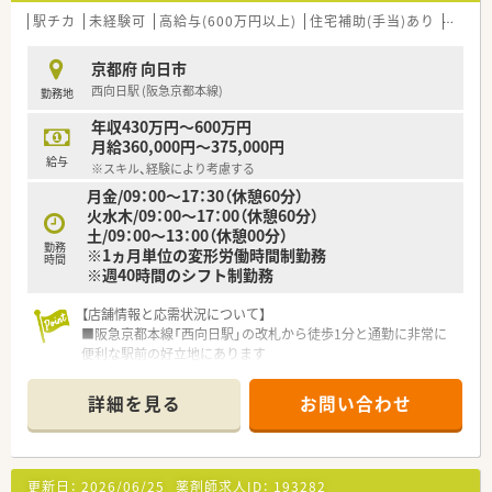
りの買い物にも便利です。
駅チカ
未経験可
高給与(600万円以上)
住宅補助(手当)あり
シフト
■マンツーマン出店のため処方元との連携がスムーズで、働きや
すい関係性が築かれています。
京都府 向日市
■事務員によるサポート体制が整っており、薬剤師が専門業務に
西向日駅 (阪急京都本線)
勤務地
集中できる環境があります。
年収430万円～600万円
【想定されるキャリアイメージ】
月給360,000円～375,000円
■認定薬剤師取得の支援や専門研修があり、専門性を高めてスキ
給与
※スキル、経験により考慮する
ルアップすることが可能です。
月金/09：00～17：30（休憩60分）
■管理薬剤師や薬局長へのステップアップだけでなく、本社部門
火水木/09：00～17：00（休憩60分）
へのキャリアパスもあります。
土/09：00～13：00（休憩00分）
■年1回の面談を通じて自身のキャリアについて相談し、将来の
勤務
※1ヵ月単位の変形労働時間制勤務
目標を明確にすることが可能です。
時間
※週40時間のシフト制勤務
【店舗情報と応需状況について】
■阪急京都本線「西向日駅」の改札から徒歩1分と通勤に非常に
便利な駅前の好立地にあります
■在宅業務に特化した店舗であり、外来の処方箋応需は1日10枚
～20枚程度です
詳細を見る
お問い合わせ
■薬剤師は4名体制で、約200名の在宅患者様（施設・居宅が半々）
を中心に担当しています
【想定される業務内容】
更新日：
2026/06/25
薬剤師求人ID：
193282