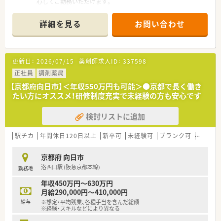
回の賞与支給もあるため安定した収入です。
心してご勤務いただけます。
＊------------------------------------------＊
【店舗情報と応需状況について】
詳細を見る
お問い合わせ
■洛西口駅から徒歩1分、桂川駅から徒歩7分の場所に位置して
おり、通勤に大変便利なアクセスの良い店舗です。
■内科や循環器科および歯科の処方箋をメインに応需しており、
1日あたりの処方箋枚数は約40枚となっております。
更新日：
2026/07/15
薬剤師求人ID：
337598
■常時複数名の薬剤師が在籍する体制を整えており、協力し合い
ながらスムーズかつ安全に日々の業務を進めています。
正社員
調剤薬局
【京都府向日市】＜年収550万円も可能＞●京都で長く働き
【法人特徴について】
たい方にオススメ！研修制度充実で未経験の方も安心です
■全国に466店舗を展開する大手調剤薬局グループでありなが
ら、地域密着型の店舗運営を大切にしている法人です。
検討リストに追加
■地域の皆様の役に立ち信頼される薬局を追求しており、近畿圏
内だけでも50店舗以上を出店している安定企業です。
■調剤過誤防止システムを全店舗に導入するなど、患者様の安全
駅チカ
年間休日120日以上
新卒可
未経験可
ブランク可
高給与(
を第一に考えた質の高い医療サービスを提供しています。
京都府 向日市
【職場環境と雰囲気】
洛西口駅 (阪急京都本線)
勤務地
■店内は清潔感溢れるすっきりとした空間となっており、患者様
だけでなく働くスタッフにとっても快適な環境です。
年収450万円～630万円
■新入社員の約8割が薬局の雰囲気の良さを入社理由に挙げるほ
月給290,000円～410,000円
ど、温かくコミュニケーションが活発な職場です。
給与
※想定・平均残業、各種手当を含んだ総額
■産前産後休業や育児休業からの復帰率が93パーセントと非常
※経験・スキルなどにより異なる
に高く、子育て中のスタッフに対する理解も深いです。