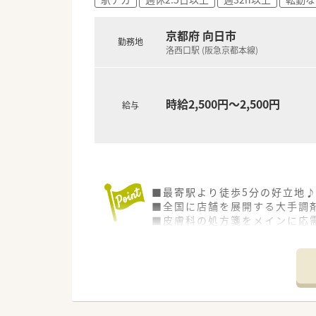
京都府 向日市
勤務地
洛西口駅 (阪急京都本線)
時給2,500円～2,500円
給与
■最寄駅より徒歩5分の好立地
■全国に店舗を展開する大手調
■皮膚科の処方箋をメインに応