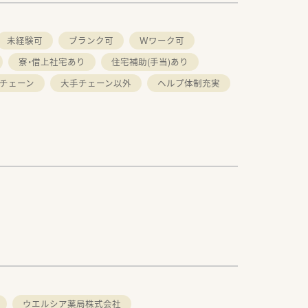
未経験可
ブランク可
Ｗワーク可
寮・借上社宅あり
住宅補助(手当)あり
チェーン
大手チェーン以外
ヘルプ体制充実
ウエルシア薬局株式会社