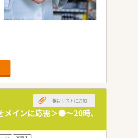
検討リストに追加
箋をメインに応需＞●～20時、
す
ェーン
高収入