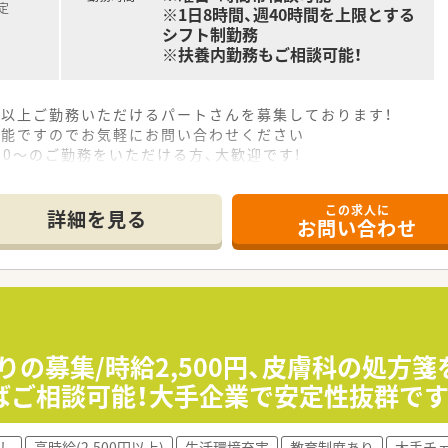
定
※1日8時間、週40時間を上限とする
シフト制勤務
※扶養内勤務もご相談可能！
日以上ご勤務いただけるパートさんを募集しております！
可能ですのでお気軽にお問い合わせください
00～のご勤務をいただける方、大歓迎です!
この求人に
詳細を見る
お問い合わせ
りの募集/時給2,500円、皮膚科の処方
ばご相談可能！大手企業で安定性抜群で
し
高時給(2,500円以上)
生活環境充実
教育制度あり
大手チ