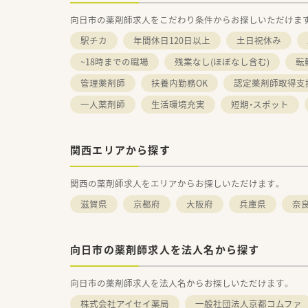
向日市の薬剤師求人をこだわり条件からお探しいただけま
駅チカ
年間休日120日以上
土日祝休み
~18時までの職場
残業なし(ほぼなし含む)
転
管理薬剤師
扶養内勤務OK
認定薬剤師取得支
一人薬剤師
生活環境充実
短期・スポット
関西エリアから探す
関西の薬剤師求人をエリアからお探しいただけます。
滋賀県
京都府
大阪府
兵庫県
奈
向日市の薬剤師求人を法人名から探す
向日市の薬剤師求人を法人名からお探しいただけます。
株式会社アイセイ薬局
一般社団法人京都コムファ