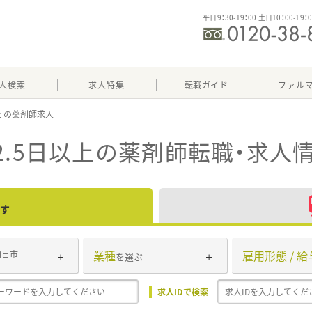
平日9：30-19：00 土日10：00-19：
人検索
求人特集
転職ガイド
ファル
上
.5日以上
の薬剤師転職・求人
す
業種
雇用形態 / 給
向日市
を選ぶ
求人IDで検索