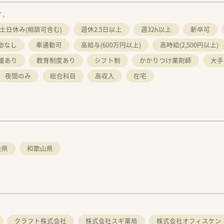
す。
土日休み(相談可含む)
週休2.5日以上
週32h以上
新卒可
勤なし
車通勤可
高給与(600万円以上)
高時給(2,500円以上)
援あり
教育制度あり
シフト制
かかりつけ薬剤師
大手
夜間のみ
総合科目
高収入
在宅
良県
和歌山県
クラフト株式会社
株式会社スギ薬局
株式会社オフィスケン