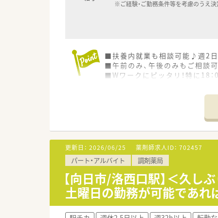
※ご経験・ご勤務条件等を考慮のうえ決
■扶養内就業も相談可能♪週2
■午前のみ、午後のみもご相談
■Wワークにピッタリ！特に18：
更新日：
2026/06/25
薬剤師求人ID：
702457
パート・アルバイト
調剤薬局
【向日市/洛西口駅】＜久しぶ
土曜日の勤務が可能であれ
駅チカ
週休2.5日以上
週32h以上
転勤な