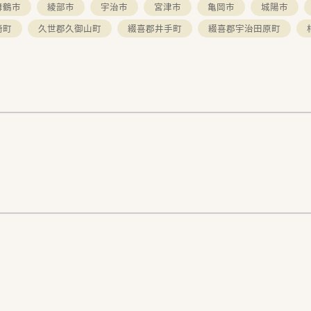
舞鶴市
綾部市
宇治市
宮津市
亀岡市
城陽市
崎町
久世郡久御山町
綴喜郡井手町
綴喜郡宇治田原町