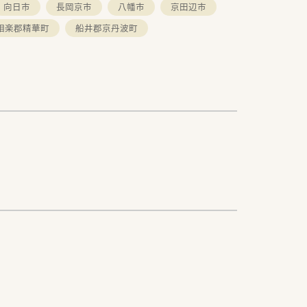
向日市
長岡京市
八幡市
京田辺市
相楽郡精華町
船井郡京丹波町