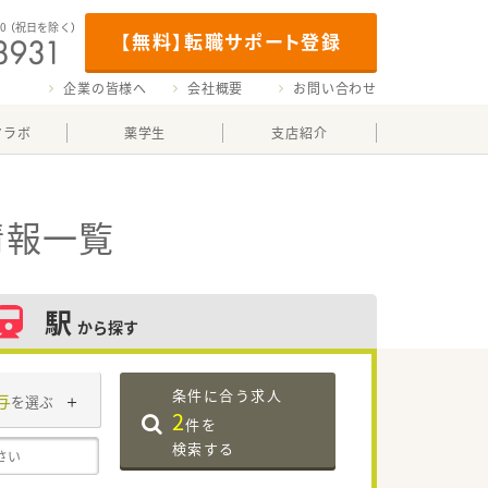
00
（祝日を除く）
【無料】転職サポート登録
企業の皆様へ
会社概要
お問い合わせ
マラボ
薬学生
支店紹介
情報一覧
駅
から探す
条件に合う求人
与
を選ぶ
2
件を
検索する