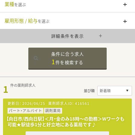
業種
を選ぶ
雇用形態 / 給与
を選ぶ
詳細条件を表示
条件に合う求人
1
件を
検索する
1
件の薬剤師求人
並び順
更新日：
2026/06/25
薬剤師求人ID：
416561
パート・アルバイト
調剤薬局
【向日市/西向日駅】＜月・金のみ18時～の勤務＞Wワークも
可能★駅徒歩1分と好立地にある薬局です♪