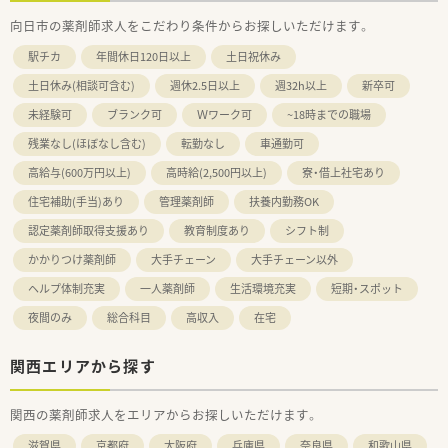
向日市の薬剤師求人をこだわり条件からお探しいただけます。
駅チカ
年間休日120日以上
土日祝休み
土日休み(相談可含む)
週休2.5日以上
週32h以上
新卒可
未経験可
ブランク可
Ｗワーク可
~18時までの職場
残業なし(ほぼなし含む)
転勤なし
車通勤可
高給与(600万円以上)
高時給(2,500円以上)
寮・借上社宅あり
住宅補助(手当)あり
管理薬剤師
扶養内勤務OK
認定薬剤師取得支援あり
教育制度あり
シフト制
かかりつけ薬剤師
大手チェーン
大手チェーン以外
ヘルプ体制充実
一人薬剤師
生活環境充実
短期・スポット
夜間のみ
総合科目
高収入
在宅
関西エリアから探す
関西の薬剤師求人をエリアからお探しいただけます。
滋賀県
京都府
大阪府
兵庫県
奈良県
和歌山県