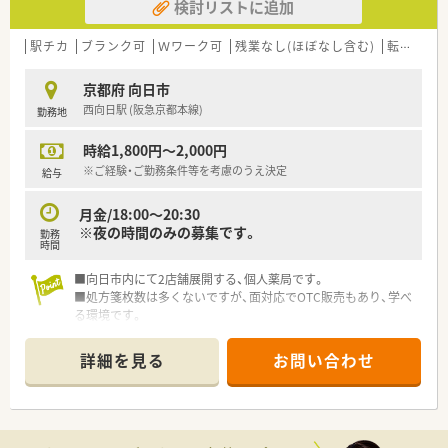
検討リストに追加
駅チカ
ブランク可
Ｗワーク可
残業なし(ほぼなし含む)
転勤なし
京都府 向日市
西向日駅 (阪急京都本線)
勤務地
時給1,800円～2,000円
※ご経験・ご勤務条件等を考慮のうえ決定
給与
月金/18:00～20:30
※夜の時間のみの募集です。
勤務
時間
■向日市内にて2店舗展開する、個人薬局です。
■処方箋枚数は多くないですが、面対応でOTC販売もあり、学べ
る環境です。
■もう1店舗も徒歩圏内になります。
詳細を見る
お問い合わせ