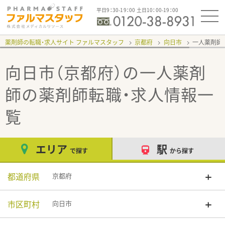
平日9：30-19：00 土日10：00-19：00
薬剤師の転職・求人サイト ファルマスタッフ
京都府
向日市
一人薬剤師
向日市（京都府）の一人薬剤
師
の薬剤師転職・求人情報一
覧
エリア
駅
で探す
から探す
都道府県
京都府
市区町村
向日市