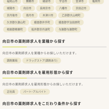
福知山市
舞鶴市
綾部市
宇治市
宮津市
亀岡市
城陽市
向日市
長岡京市
八幡市
京田辺市
京丹後市
南丹市
木津川市
乙訓郡大山崎町
久世郡久御山町
綴喜郡井手町
綴喜郡宇治田原町
相楽郡精華町
船井郡京丹波町
与謝郡与謝野町
向日市の薬剤師求人を業種から探す
向日市の薬剤師求人を業種からお探しいただけます。
調剤薬局
ドラッグストア(調剤あり)
向日市の薬剤師求人を雇用形態から探す
向日市の薬剤師求人を雇用形態からお探しいただけます。
正社員
パート・アルバイト
向日市の薬剤師求人をこだわり条件から探す