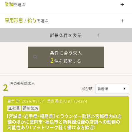
業種
を選ぶ
雇用形態 / 給与
を選ぶ
詳細条件を表示
条件に合う求人
2
件を
検索する
2
件の薬剤師求人
並び順
更新日：
2026/08/07
薬剤師求人ID：
734274
正社員
調剤薬局
【宮城県・岩手県・福島県】≪ラウンダー勤務≫宮城県内の店
舗のほかに盛岡市・福島市と新幹線沿線の店舗への勤務の
可能性あり！フットワーク軽く働ける方歓迎！