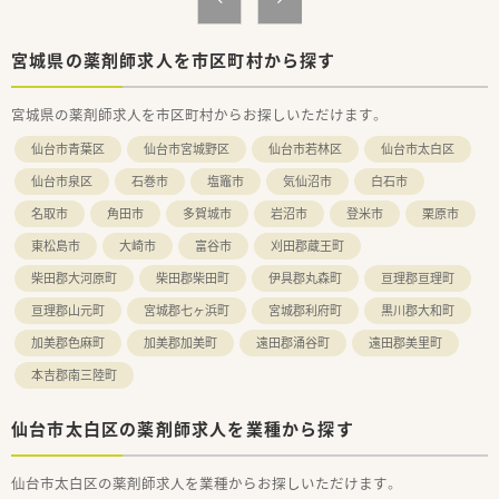
宮城県の薬剤師求人を市区町村から探す
宮城県の薬剤師求人を市区町村からお探しいただけます。
仙台市青葉区
仙台市宮城野区
仙台市若林区
仙台市太白区
仙台市泉区
石巻市
塩竈市
気仙沼市
白石市
名取市
角田市
多賀城市
岩沼市
登米市
栗原市
東松島市
大崎市
富谷市
刈田郡蔵王町
柴田郡大河原町
柴田郡柴田町
伊具郡丸森町
亘理郡亘理町
亘理郡山元町
宮城郡七ヶ浜町
宮城郡利府町
黒川郡大和町
加美郡色麻町
加美郡加美町
遠田郡涌谷町
遠田郡美里町
本吉郡南三陸町
仙台市太白区の薬剤師求人を業種から探す
仙台市太白区の薬剤師求人を業種からお探しいただけます。