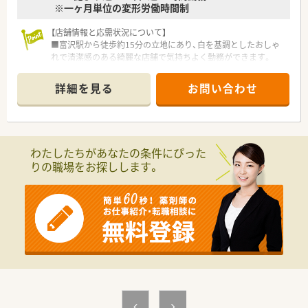
※一ヶ月単位の変形労働時間制
【店舗情報と応需状況について】
■富沢駅から徒歩約15分の立地にあり、白を基調としたおしゃ
れで清潔感のある綺麗な店舗で気持ちよく勤務ができます。
■小児科をメインに応需しており、1日あたり約90枚前後の処方
箋をスピーディーかつ丁寧に受け付けている薬局です。
詳細を見る
お問い合わせ
■店舗にはドライブスルー調剤の設備も導入されており、患者様
が車内で快適に待てるため地域でも好評を得ています。
【法人特徴について】
■宮城県と茨城県において合計7店舗を展開しており、クリニッ
わたしたちがあなたの条件にぴった
ク門前の薬局として医師と二人三脚で運営しています。
りの職場をお探しします。
■代表者自身も薬剤師として日々の現場に入っているため、従業
員との連携が非常に密であり風通しが良い社風です。
■地域に根差したかかりつけ薬局を目指しており、在宅医療や積
極的なかかりつけ薬剤師業務への取り組みに注力しています。
【こんな方にオススメ】
■処方元のドクターと密な連携を取りながら、地域医療へ貢献で
きることにやりがいを感じたい方に大変おすすめです。
■手厚い人員体制のもとで残業を減らし、プライベートの時間も
大切にしながら長期的に就業したい方に最適です。
■これまでの調剤経験を活かしつつ、これからは在宅医療の分野
にも積極的にチャレンジしてスキルを広げたい方向けです。