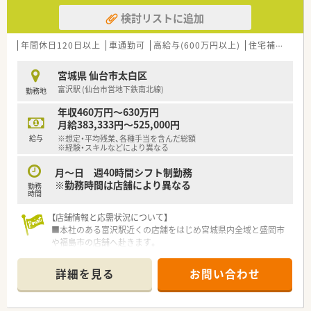
検討リストに追加
年間休日120日以上
車通勤可
高給与(600万円以上)
住宅補助(手当)あり
宮城県 仙台市太白区
富沢駅 (仙台市営地下鉄南北線)
勤務地
年収460万円～630万円
月給383,333円～525,000円
給与
※想定・平均残業、各種手当を含んだ総額
※経験・スキルなどにより異なる
月～日 週40時間シフト制勤務
※勤務時間は店舗により異なる
勤務
時間
【店舗情報と応需状況について】
■本社のある富沢駅近くの店舗をはじめ宮城県内全域と盛岡市
や福島市の店舗へ赴きます。
■配属先の各店舗にて様々な科目の処方箋を幅広く応需！経験を
積んでスキルアップが可能。
詳細を見る
お問い合わせ
■各現場では20代から60代まで温かいスタッフが在籍していま
す。平均年齢は男性39歳、女性35歳です！