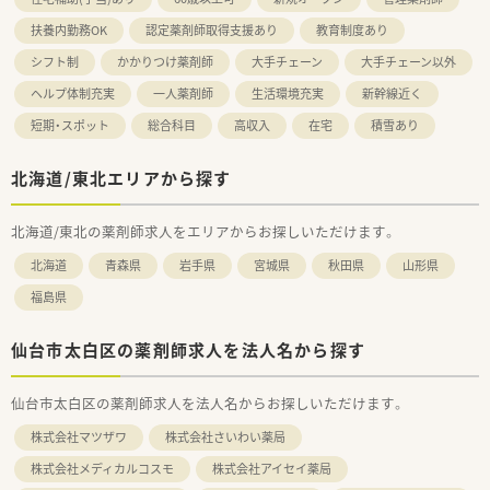
扶養内勤務OK
認定薬剤師取得支援あり
教育制度あり
シフト制
かかりつけ薬剤師
大手チェーン
大手チェーン以外
ヘルプ体制充実
一人薬剤師
生活環境充実
新幹線近く
短期・スポット
総合科目
高収入
在宅
積雪あり
北海道/東北エリアから探す
北海道/東北の薬剤師求人をエリアからお探しいただけます。
北海道
青森県
岩手県
宮城県
秋田県
山形県
福島県
仙台市太白区の薬剤師求人を法人名から探す
仙台市太白区の薬剤師求人を法人名からお探しいただけます。
株式会社マツザワ
株式会社さいわい薬局
株式会社メディカルコスモ
株式会社アイセイ薬局