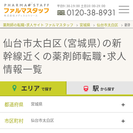
平日9：30-19：00 土日10：00-19：00
薬剤師の転職・求人サイト ファルマスタッフ
宮城県
仙台市太白区
新幹
仙台市太白区（宮城県）の新
幹線近く
の薬剤師転職・求人
情報一覧
エリア
駅
で探す
から探す
都道府県
宮城県
市区町村
仙台市太白区