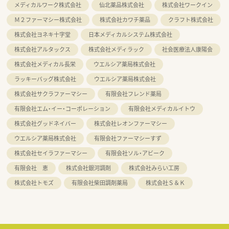
メディカルワーク株式会社
仙北薬品株式会社
株式会社ワークイン
Ｍ２ファーマシー株式会社
株式会社カワチ薬品
クラフト株式会社
株式会社ヨネキ十字堂
日本メディカルシステム株式会社
株式会社アルタックス
株式会社メディラック
社会医療法人康陽会
株式会社メディカル長栄
ウエルシア薬局株式会社
ラッキーバッグ株式会社
ウエルシア薬局株式会社
株式会社サクラファーマシー
有限会社フレンド薬局
有限会社エム・イー・コーポレーション
有限会社メディカルイトウ
株式会社グッドネイバー
株式会社レオンファーマシー
ウエルシア薬局株式会社
有限会社ファーマシーすず
株式会社セイラファーマシー
有限会社ソル・アビーク
有限会社 恵
株式会社銀河調剤
株式会社みらい工房
株式会社トモズ
有限会社柴田調剤薬局
株式会社Ｓ＆Ｋ