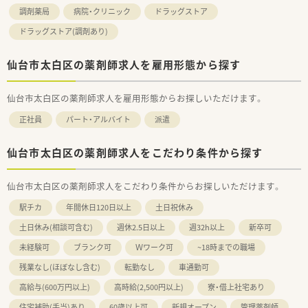
調剤薬局
病院・クリニック
ドラッグストア
ドラッグストア(調剤あり)
仙台市太白区の薬剤師求人を雇用形態から探す
仙台市太白区の薬剤師求人を雇用形態からお探しいただけます。
正社員
パート・アルバイト
派遣
仙台市太白区の薬剤師求人をこだわり条件から探す
仙台市太白区の薬剤師求人をこだわり条件からお探しいただけます。
駅チカ
年間休日120日以上
土日祝休み
土日休み(相談可含む)
週休2.5日以上
週32h以上
新卒可
未経験可
ブランク可
Ｗワーク可
~18時までの職場
残業なし(ほぼなし含む)
転勤なし
車通勤可
高給与(600万円以上)
高時給(2,500円以上)
寮・借上社宅あり
住宅補助(手当)あり
60歳以上可
新規オープン
管理薬剤師