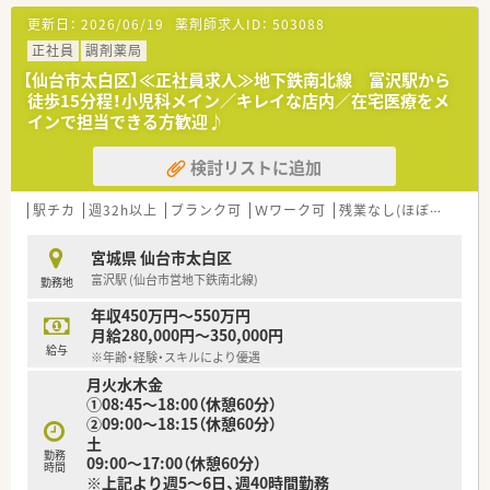
【想定されるキャリアイメージ】
更新日：
2026/06/19
薬剤師求人ID：
503088
■東北エリアの多様な現場を経験し高い対応力を身につけま
す。
正社員
調剤薬局
■現場での経験を評価され将来はマネジメント職も目指せま
【仙台市太白区】≪正社員求人≫地下鉄南北線 富沢駅から
す。
徒歩15分程！小児科メイン／キレイな店内／在宅医療をメ
■本部の業務や新規店舗の立ち上げ支援などへ挑戦可能です。
インで担当できる方歓迎♪
【こんな取り組みをしています】
検討リストに追加
■本部所属のヘルプ体制を強化し現場の働きやすさを高めま
す。
■時代の変化に応じて組織体制や社内規定を柔軟に見直しま
駅チカ
週32h以上
ブランク可
Ｗワーク可
残業なし(ほぼなし含む)
す。
■開業支援や在宅医療を通じて東北の医療体制を支えます。
宮城県 仙台市太白区
富沢駅 (仙台市営地下鉄南北線)
勤務地
【法人特徴について】
■宮城県を中心に岩手や福島など東北に20店以上展開します。
年収450万円～550万円
■地域医療への参画や在宅医療の推進に注力しています。
月給280,000円～350,000円
■クリニック開業コンサルティングなど独自事業も強みです。
給与
※年齢・経験・スキルにより優遇
月火水木金
①08:45～18:00（休憩60分）
②09:00～18:15（休憩60分）
土
勤務
09:00～17:00（休憩60分）
時間
※上記より週5～6日、週40時間勤務