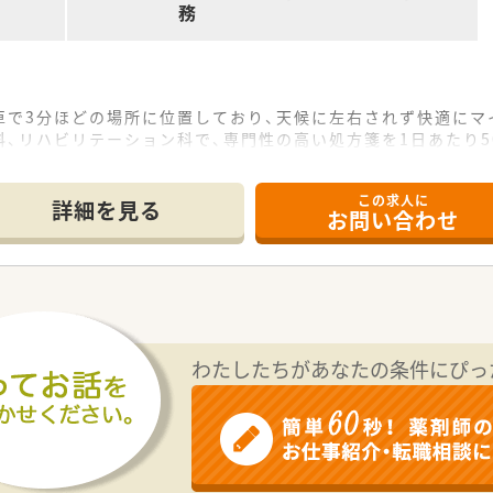
務
車で3分ほどの場所に位置しており、天候に左右されず快適にマ
、リハビリテーション科で、専門性の高い処方箋を1日あたり5
な店舗です。常勤薬剤師2名と事務スタッフ2名の合計4名体制
この求人に
詳細を見る
お問い合わせ
との距離が非常に近く、日頃から風通しの良い環境の中で働くこ
比較的若く、社員間の食事会や社員旅行など、横のつながりも大
互いに協力し合える体制であり、積極的に意見を出し合いながら
の管理業務に携わることで、薬局運営やマネジメントに関する
ての経験を積むことで、地域医療に深く貢献できる質の高い薬剤
わたしたちがあなたの条件にぴっ
ネージャーなどキャリアアップができる環境です。チャレンジ思
山形県に12店舗を展開しています。今後もドミナント展開で店
い方が多く、将来性のある経営を目指しています。在宅医療にも