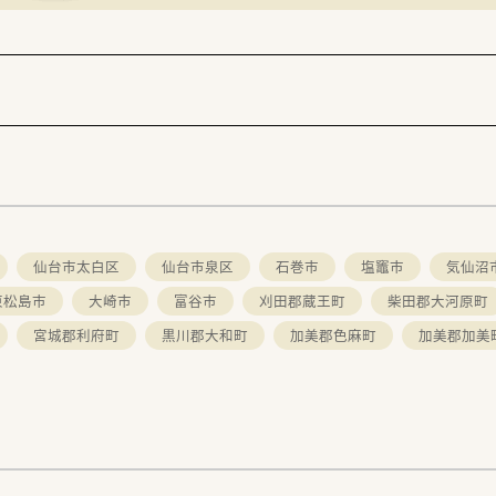
落ち着いた雰囲気のスタイリッシュなデザインに統一されてい
ます。
仙台市太白区
仙台市泉区
石巻市
塩竈市
気仙沼
東松島市
大崎市
富谷市
刈田郡蔵王町
柴田郡大河原町
宮城郡利府町
黒川郡大和町
加美郡色麻町
加美郡加美