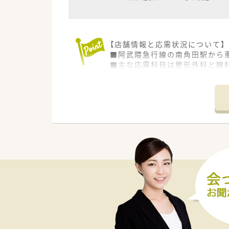
【店舗情報と応需状況について】
■阿武隈急行線の南角田駅から
■主な応需科目は整形外科と眼科
■デザインにこだわったきれい
【職場環境と雰囲気】
■経営者と現場で働くスタッフ
■前者の平均年齢が35．6歳と
■常勤薬剤師と事務スタッフが
【想定されるキャリアイメージ】
■実務経験を活かしながら店舗
■在宅やかかりつけ薬剤師とし
■将来、管理薬剤師やエリアマ
【法人特徴について】
■グループ法人含めて宮城県と
■門前に開業するドクターは若
ています。