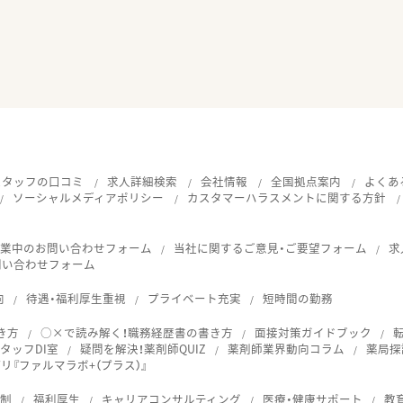
スタッフの口コミ
求人詳細検索
会社情報
全国拠点案内
よくあ
ソーシャルメディアポリシー
カスタマーハラスメントに関する方針
就業中のお問い合わせフォーム
当社に関するご意見・ご要望フォーム
求
問い合わせフォーム
向
待遇・福利厚生重視
プライベート充実
短時間の勤務
き方
○×で読み解く！職務経歴書の書き方
面接対策ガイドブック
タッフDI室
疑問を解決！薬剤師QUIZ
薬剤師業界動向コラム
薬局探
『ファルマラボ+（プラス）』
体制
福利厚生
キャリアコンサルティング
医療・健康サポート
教