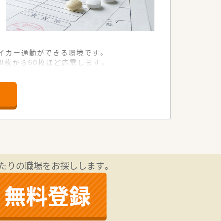
イカー通勤ができる環境です。
0枚から60枚ほど応需します。
で運営しています。
とができるのが魅力です。
事にする社風です。
店舗運営に関われます。
スキルを磨くことができます。
師へと成長が可能です。
たりの職場をお探しします。
考のある方にもおすすめの企業です。
舗を増やしていくお考えです。
積極的で、チャレンジできる環境が整っ