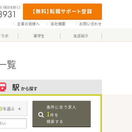
00
（祝日を除く）
【無料】転職サポート登録
企業の皆様へ
会社概要
お問い合わせ
マラボ
薬学生
支店紹介
一覧
駅
から探す
条件に合う求人
与
を選ぶ
1
件を
検索する