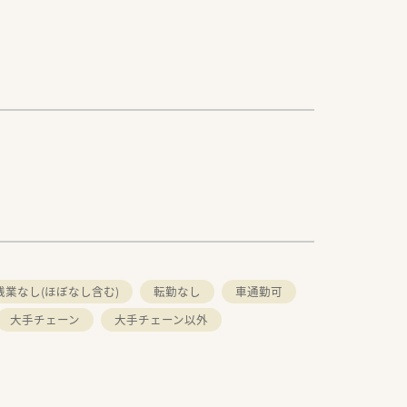
残業なし(ほぼなし含む)
転勤なし
車通勤可
大手チェーン
大手チェーン以外