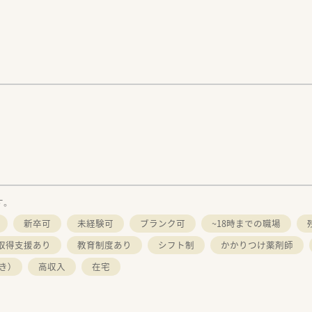
す。
新卒可
未経験可
ブランク可
~18時までの職場
取得支援あり
教育制度あり
シフト制
かかりつけ薬剤師
き）
高収入
在宅