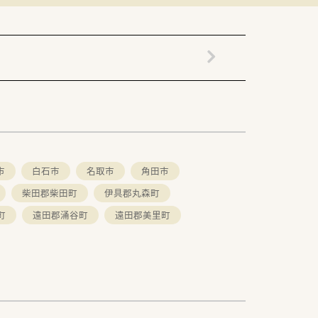
ます。患者様の居心地の良さや社員が働き
市
白石市
名取市
角田市
柴田郡柴田町
伊具郡丸森町
町
遠田郡涌谷町
遠田郡美里町