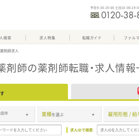
平日9：30-19：00 土日10：00-19：
人検索
求人特集
転職ガイド
ファル
薬剤師
の薬剤師転職・求人情報
す
業種
雇用形態 / 給
角田市
を選ぶ
求人IDで検索