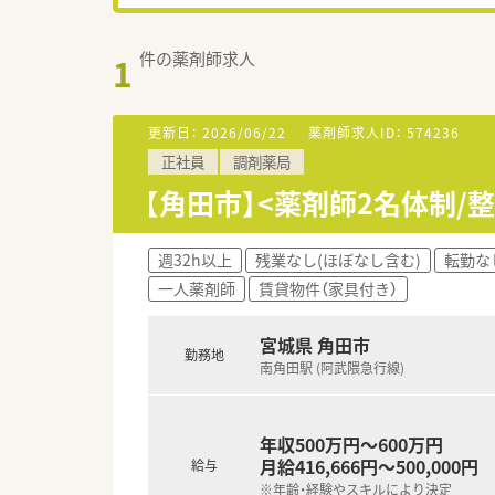
件の薬剤師求人
1
更新日：
2026/06/22
薬剤師求人ID：
574236
正社員
調剤薬局
【角田市】<薬剤師2名体制
週32h以上
残業なし(ほぼなし含む)
転勤な
一人薬剤師
賃貸物件（家具付き）
宮城県 角田市
勤務地
南角田駅 (阿武隈急行線)
年収500万円～600万円
月給416,666円～500,000円
給与
※年齢・経験やスキルにより決定