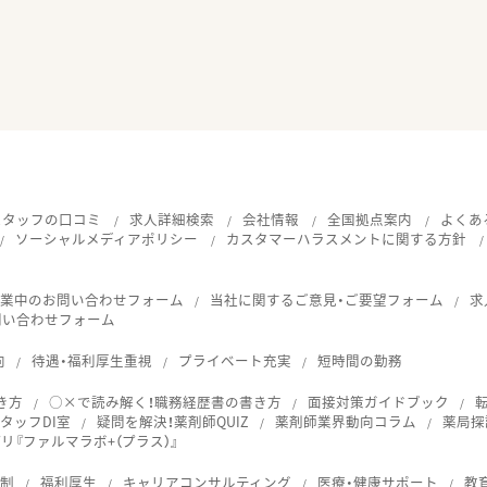
スタッフの口コミ
求人詳細検索
会社情報
全国拠点案内
よくあ
ソーシャルメディアポリシー
カスタマーハラスメントに関する方針
就業中のお問い合わせフォーム
当社に関するご意見・ご要望フォーム
求
問い合わせフォーム
向
待遇・福利厚生重視
プライベート充実
短時間の勤務
き方
○×で読み解く！職務経歴書の書き方
面接対策ガイドブック
タッフDI室
疑問を解決！薬剤師QUIZ
薬剤師業界動向コラム
薬局探
『ファルマラボ+（プラス）』
体制
福利厚生
キャリアコンサルティング
医療・健康サポート
教