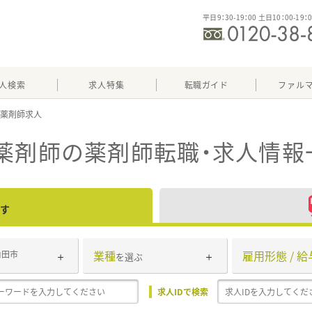
平日9：30-19：00 土日10：00-19：
人検索
求人特集
転職ガイド
ファル
薬剤師
の薬剤師転職・求人情報
す
業種
雇用形態 / 給
角田市
を選ぶ
求人IDで検索