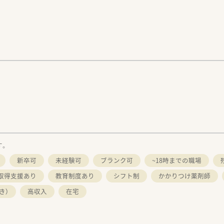
す。
新卒可
未経験可
ブランク可
~18時までの職場
取得支援あり
教育制度あり
シフト制
かかりつけ薬剤師
き）
高収入
在宅