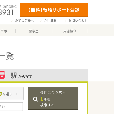
00
（祝日を除く）
【無料】転職サポート登録
企業の皆様へ
会社概要
お問い合わせ
マラボ
薬学生
支店紹介
一覧
駅
から探す
条件に合う求人
与
を選ぶ
1
件を
検索する