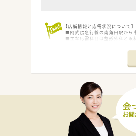
【店舗情報と応需状況について】
■阿武隈急行線の南角田駅から
■主な応需科目は整形外科と眼科
■デザインにこだわったきれい
【職場環境と雰囲気】
■経営者と現場で働くスタッフ
■前者の平均年齢が35．6歳と
■常勤薬剤師と事務スタッフが
【想定されるキャリアイメージ】
■実務経験を活かしながら店舗
■在宅やかかりつけ薬剤師とし
■将来、管理薬剤師やエリアマ
【法人特徴について】
■グループ法人含めて宮城県と
■門前に開業するドクターは若
ています。