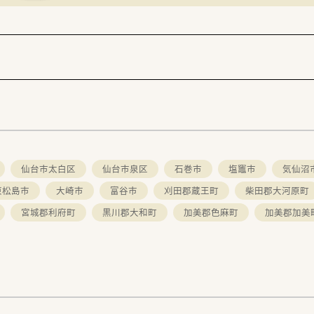
落ち着いた雰囲気のスタイリッシュなデザインに統一されてい
ます。
仙台市太白区
仙台市泉区
石巻市
塩竈市
気仙沼
東松島市
大崎市
富谷市
刈田郡蔵王町
柴田郡大河原町
宮城郡利府町
黒川郡大和町
加美郡色麻町
加美郡加美