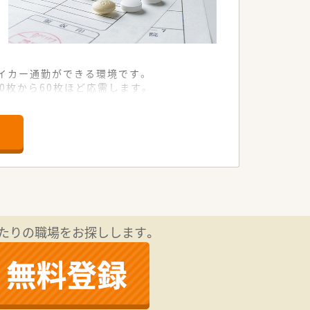
イカー通勤ができる環境です。
0枚から60枚ほど応需します。
で運営しています。
とができるのが魅力です。
事にする社風です。
店舗運営に関われます。
スキルを磨くことができます。
師へと成長が可能です。
たりの職場をお探しします。
考のある方にもおすすめの企業です。
舗を増やしていくお考えです。
積極的で、チャレンジできる環境が整っ