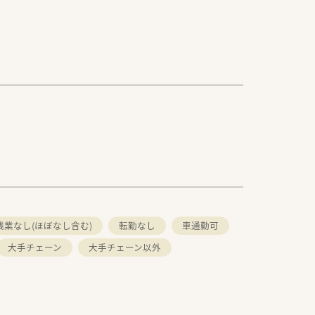
残業なし(ほぼなし含む)
転勤なし
車通勤可
大手チェーン
大手チェーン以外