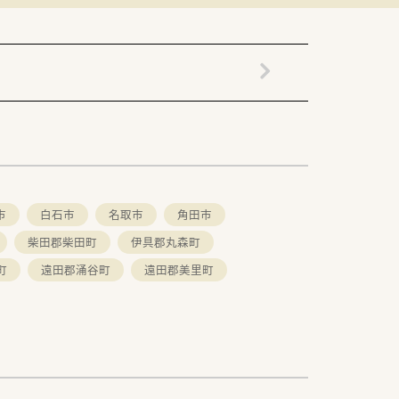
ます。患者様の居心地の良さや社員が働き
市
白石市
名取市
角田市
柴田郡柴田町
伊具郡丸森町
町
遠田郡涌谷町
遠田郡美里町