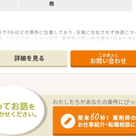
務
車で3分ほどの場所に位置しており、天候に左右されず快適にマ
、リハビリテーション科で、専門性の高い処方箋を1日あたり5
な店舗です。常勤薬剤師2名と事務スタッフ2名の合計4名体制
この求人に
詳細を見る
お問い合わせ
との距離が非常に近く、日頃から風通しの良い環境の中で働くこ
比較的若く、社員間の食事会や社員旅行など、横のつながりも大
互いに協力し合える体制であり、積極的に意見を出し合いながら
の管理業務に携わることで、薬局運営やマネジメントに関する
ての経験を積むことで、地域医療に深く貢献できる質の高い薬剤
わたしたちがあなたの条件にぴっ
ネージャーなどキャリアアップができる環境です。チャレンジ思
山形県に12店舗を展開しています。今後もドミナント展開で店
い方が多く、将来性のある経営を目指しています。在宅医療にも