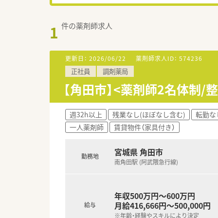
件の薬剤師求人
1
更新日：
2026/06/22
薬剤師求人ID：
574236
正社員
調剤薬局
【角田市】<薬剤師2名体制
週32h以上
残業なし(ほぼなし含む)
転勤な
一人薬剤師
賃貸物件（家具付き）
宮城県 角田市
勤務地
南角田駅 (阿武隈急行線)
年収500万円～600万円
月給416,666円～500,000円
給与
※年齢・経験やスキルにより決定