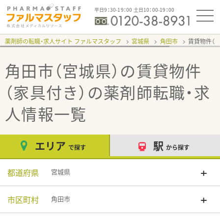
平日9：30-19：00 土日10：00-19：00
薬剤師の転職・求人サイト ファルマスタッフ
宮城県
角田市
賃貸物件（
角田市（宮城県）の賃貸物件
（家具付き）
の薬剤師転職・求
人情報一覧
エリア
駅
で探す
から探す
都道府県
宮城県
市区町村
角田市