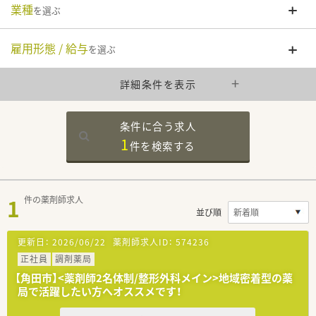
業種
を選ぶ
雇用形態 / 給与
を選ぶ
詳細条件を表示
条件に合う求人
1
件を
検索する
1
件の薬剤師求人
並び順
更新日：
2026/06/22
薬剤師求人ID：
574236
正社員
調剤薬局
【角田市】<薬剤師2名体制/整形外科メイン>地域密着型の薬
局で活躍したい方へオススメです！