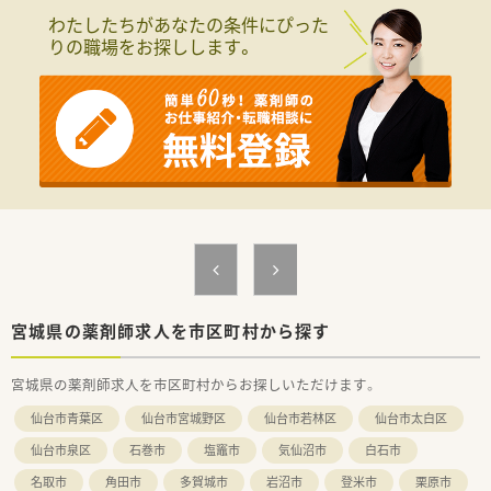
■経営者と現場で働くスタッフとの距離が非常に近く、日頃から
わたしたちがあなたの条件にぴった
風通しの良い環境の中で働くことができるのが魅力です。
りの職場をお探しします。
■前者の平均年齢が35．6歳と比較的若く、社員間の食事会や社
員旅行など、横のつながりも大事にする社風です。
■常勤薬剤師と事務スタッフが互いに協力し合える体制であり、
積極的に意見を出し合いながら店舗運営に関われます。
【想定されるキャリアイメージ】
■実務経験を活かしながら店舗の管理業務に携わることで、薬局
運営やマネジメントに関するスキルを磨くことができます。
■在宅やかかりつけ薬剤師としての経験を積むことで、地域医療
に深く貢献できる質の高い薬剤師へと成長が可能です。
■将来、管理薬剤師やエリアマネージャーなどキャリアアップが
できる環境です。チャレンジ思考のある方にもおすすめの企業
です。
【法人特徴について】
宮城県の薬剤師求人を市区町村から探す
■グループ法人含めて宮城県と山形県に12店舗を展開していま
す。今後もドミナント展開で店舗を増やしていくお考えです。
宮城県の薬剤師求人を市区町村からお探しいただけます。
■門前に開業するドクターは若い方が多く、将来性のある経営を
目指しています。在宅医療にも積極的で、チャレンジできる環境
仙台市青葉区
仙台市宮城野区
仙台市若林区
仙台市太白区
が整っています。
■全店舗デザインにこだわり、落ち着いた雰囲気のスタイリッシ
仙台市泉区
石巻市
塩竈市
気仙沼市
白石市
ュなデザインに統一されています。患者様の居心地の良さや社
名取市
角田市
多賀城市
岩沼市
登米市
栗原市
員が働きやすい環境を考えて作られています。