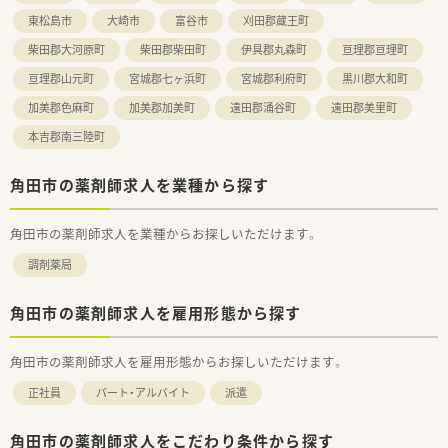
東松島市
大崎市
富谷市
刈田郡蔵王町
柴田郡大河原町
柴田郡柴田町
伊具郡丸森町
亘理郡亘理町
亘理郡山元町
宮城郡七ヶ浜町
宮城郡利府町
黒川郡大和町
加美郡色麻町
加美郡加美町
遠田郡涌谷町
遠田郡美里町
本吉郡南三陸町
角田市の薬剤師求人を業種から探す
角田市の薬剤師求人を業種からお探しいただけます。
調剤薬局
角田市の薬剤師求人を雇用形態から探す
角田市の薬剤師求人を雇用形態からお探しいただけます。
正社員
パート・アルバイト
派遣
角田市の薬剤師求人をこだわり条件から探す