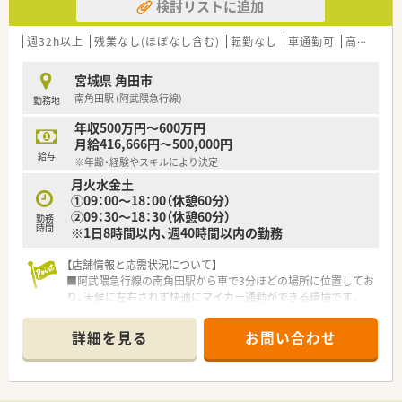
検討リストに追加
週32h以上
残業なし(ほぼなし含む)
転勤なし
車通勤可
高給与(600万円以上)
宮城県 角田市
南角田駅 (阿武隈急行線)
勤務地
年収500万円～600万円
月給416,666円～500,000円
給与
※年齢・経験やスキルにより決定
月火水金土
①09：00～18：00（休憩60分）
②09：30～18：30（休憩60分）
勤務
時間
※1日8時間以内、週40時間以内の勤務
【店舗情報と応需状況について】
■阿武隈急行線の南角田駅から車で3分ほどの場所に位置してお
り、天候に左右されず快適にマイカー通勤ができる環境です。
■主な応需科目は整形外科と眼科、リハビリテーション科で、専
門性の高い処方箋を1日あたり50枚から60枚ほど応需します。
詳細を見る
お問い合わせ
■デザインにこだわったきれいな店舗です。常勤薬剤師2名と事
務スタッフ2名の合計4名体制で運営しています。
【職場環境と雰囲気】