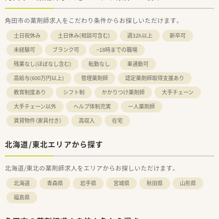
角田市の薬剤師求人をこだわり条件からお探しいただけます。
土日祝休み
土日休み(相談可含む)
週32h以上
新卒可
未経験可
ブランク可
~18時までの職場
残業なし(ほぼなし含む)
転勤なし
車通勤可
高給与(600万円以上)
管理薬剤師
認定薬剤師取得支援あり
教育制度あり
シフト制
かかりつけ薬剤師
大手チェーン
大手チェーン以外
ヘルプ体制充実
一人薬剤師
賃貸物件（家具付き）
高収入
在宅
北海道/東北エリアから探す
北海道/東北の薬剤師求人をエリアからお探しいただけます。
北海道
青森県
岩手県
宮城県
秋田県
山形県
福島県