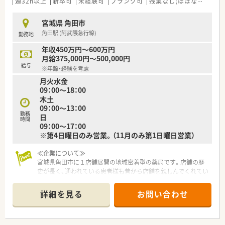
週32h以上
新卒可
未経験可
ブランク可
残業なし(ほぼなし含む)
宮城県 角田市
角田駅 (阿武隈急行線)
勤務地
年収450万円～600万円
月給375,000円～500,000円
給与
※年齢・経験を考慮
月火水金
09：00～18：00
木土
09：00～13：00
勤務
日
時間
09：00～17：00
※第4日曜日のみ営業。（11月のみ第1日曜日営業）
≪企業について≫
宮城県角田市に１店舗展開の地域密着型の薬局です。店舗の歴
史が長く、通われている患者様も昔から店舗を親しんでくれてい
る方も多くいらっしゃるのが特徴です。
じっくり投薬したい・患者様と向き合う時間を大事にしたい・そ
詳細を見る
お問い合わせ
ういった思いのある方にピッタリの企業です。