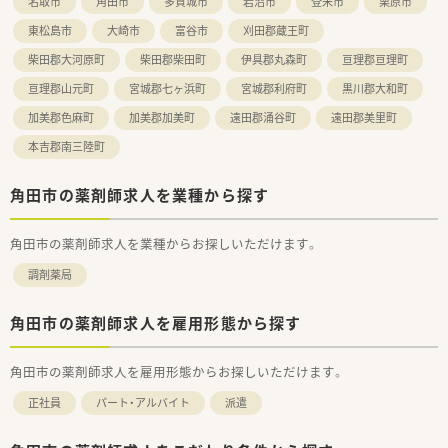
名取市
角田市
多賀城市
岩沼市
登米市
栗原市
東松島市
大崎市
富谷市
刈田郡蔵王町
柴田郡大河原町
柴田郡柴田町
伊具郡丸森町
亘理郡亘理町
亘理郡山元町
宮城郡七ヶ浜町
宮城郡利府町
黒川郡大和町
加美郡色麻町
加美郡加美町
遠田郡涌谷町
遠田郡美里町
本吉郡南三陸町
角田市の薬剤師求人を業種から探す
角田市の薬剤師求人を業種からお探しいただけます。
調剤薬局
角田市の薬剤師求人を雇用形態から探す
角田市の薬剤師求人を雇用形態からお探しいただけます。
正社員
パート・アルバイト
派遣