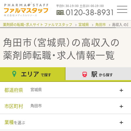
平日9：30-19：00 土日10：00-19：00
薬剤師の転職・求人サイト ファルマスタッフ
宮城県
角田市
高収入
角田市（宮城県）の高収入
の
薬剤師転職・求人情報一覧
エリア
駅
で探す
から探す
都道府県
宮城県
市区町村
角田市
業種
を選ぶ