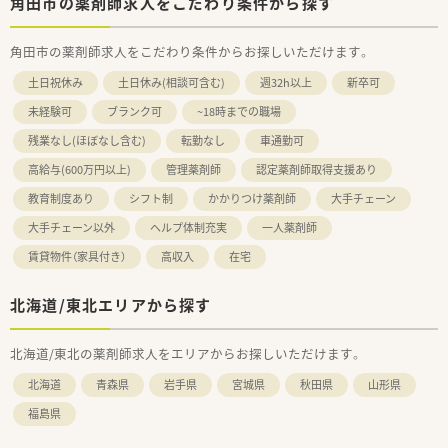
角田市の薬剤師求人をこだわり条件から探す
角田市の薬剤師求人をこだわり条件からお探しいただけます。
土日祝休み
土日休み(相談可含む)
週32h以上
新卒可
未経験可
ブランク可
~18時までの職場
残業なし(ほぼなし含む)
転勤なし
車通勤可
高給与(600万円以上)
管理薬剤師
認定薬剤師取得支援あり
教育制度あり
シフト制
かかりつけ薬剤師
大手チェーン
大手チェーン以外
ヘルプ体制充実
一人薬剤師
賃貸物件（家具付き）
高収入
在宅
北海道/東北エリアから探す
北海道/東北の薬剤師求人をエリアからお探しいただけます。
北海道
青森県
岩手県
宮城県
秋田県
山形県
福島県