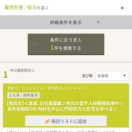
雇用形態 / 給与
を選ぶ
詳細条件を表示
条件に合う求人
1
件を
検索する
1
件の薬剤師求人
並び順
更新日：
2026/07/10
薬剤師求人ID：
474337
正社員
調剤薬局
【角田市】≪急募：正社員募集≫地元の若手人材積極採用中！/
高年収相談OK/内科を中心に門前処方と在宅も学べる◎
検討リストに追加