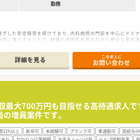
勤務
根ざした安定経営を続けており、内科病院の門前を中心にドミナ
極的に導入することで、組織の透明性を高めながら健全な薬局
て成長できるよう、研修や勉強会への費用補助など学習支援に
この求人に
詳細を見る
お問い合わせ
12分ほどの距離に位置しており、内科や消化器科を中心に1日9
膚科、外科、耳鼻科、漢方内科など非常に幅広い科目の処方箋
スタッフが在籍しており、事務スタッフも6名体制と厚いため業
待合室と、整理整頓された清潔感あふれる設備の中で気持ちよ
が非常にスムーズで、お互いを尊重し助け合う風土が根付いてい
、年収最大700万円も目指せる高待遇求人
んでおり、効率的に業務をこなせるだけでなく、ミスを防ぐため
局の増員案件です。
収550万円から最大700万円という地域でも高水準な給与体
週32h以上
新卒可
未経験可
ブランク可
車通勤可
高給与(6
されているため、ワークライフバランスを重視して長く安定して
度あり
かかりつけ薬剤師
大手チェーン以外
ヘルプ体制充実
などの相談も可能なため、生活環境の変化を伴う転職をご検討中