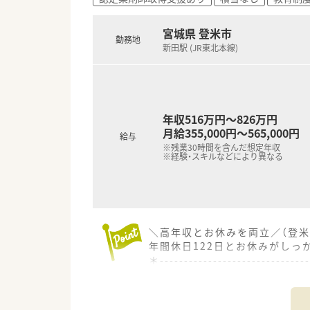
宮城県 登米市
勤務地
新田駅 (JR東北本線)
年収516万円～826万円
月給355,000円～565,000円
給与
※残業30時間を含んだ想定年収
※経験・スキルなどにより異なる
＼高年収とお休みを両立／（登米
年間休日122日とお休みがし
＊------------------------------
【店舗情報と応需状況について】
■最寄り駅の新田駅からはお車