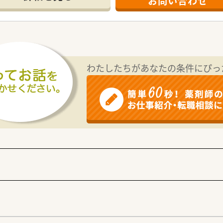
お問い合わせ
総合科目を1日あたり約60枚応需しており、幅広い疾患につい
3名とパート1名に事務員4名という体制で、協力しながらス
事業を柱とする健康の総合商社として、地域住民の生活を包括的
アアップ制度の3つを経営の軸に据えており、長期にわたり安心
わたしたちがあなたの条件にぴっ
ドライブスルー薬局を先駆けて設置するなど、既存の枠組みに捉
TC医薬品の販促イベントを企画したりと、スタッフ全員で明る
厚い人員体制が整っており、多忙な時間帯でも互いに助け合いな
得したスタッフが多数活躍しており、ライフステージが変化し