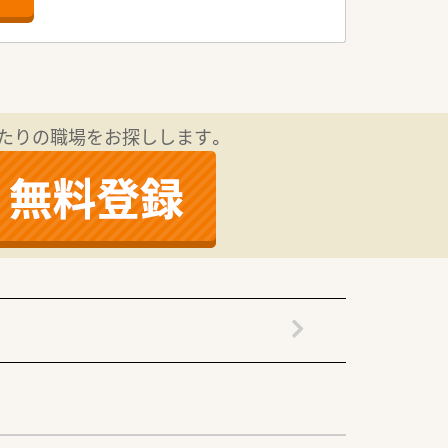
て実践的に学べる学習環境です。
ムーズに日々の業務に取り組んでいます。
にサポートしている大手企業です。
して勤務できる安定した基盤がありま
たりの職場をお探しします。
われず挑戦し続ける企業風土です。
く楽しく店舗運営を行っている職場です。
がら笑顔で業務に取り組める環境です。
ても長く働き続けられる温かい雰囲気で