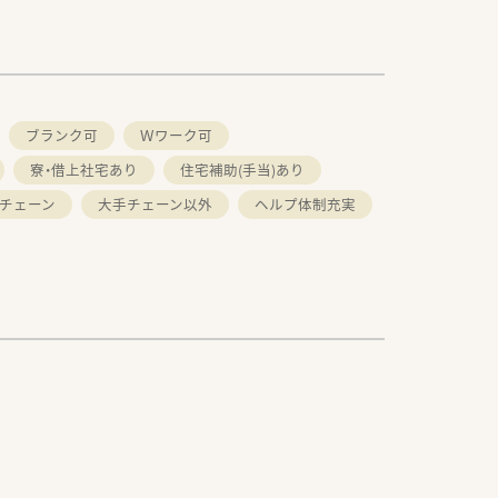
ブランク可
Ｗワーク可
寮・借上社宅あり
住宅補助(手当)あり
チェーン
大手チェーン以外
ヘルプ体制充実