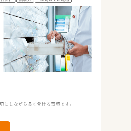
大切にしながら長く働ける環境です。
行っていただける店舗となっています。