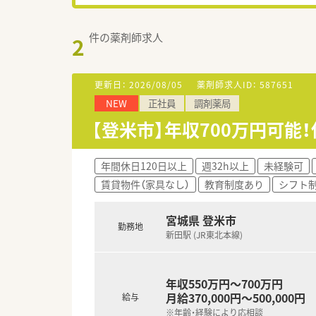
件の薬剤師求人
2
更新日：
2026/08/05
薬剤師求人ID：
587651
NEW
正社員
調剤薬局
【登米市】年収700万円可
年間休日120日以上
週32h以上
未経験可
賃貸物件（家具なし）
教育制度あり
シフト
宮城県 登米市
勤務地
新田駅 (JR東北本線)
年収550万円～700万円
月給370,000円～500,000円
給与
※年齢・経験により応相談