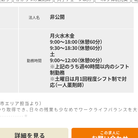
非公開
法人名
月火水木金
9:00～18:00（休憩60分）
9:30～18:30（休憩60分）
土
9:00～12:00（休憩00分）
勤務時間
※上記のうち週40時間以内のシフト
制勤務
※土曜日は月1回程度シフト制で対
応（一人薬剤師）
市エリア担当より）
っかり取得でき、日々の残業も少なめでワークライフバランスを
------------＊
この求人に
で約20分の距離に位置しており、毎日のマイカー通勤を快適に
詳細を見る