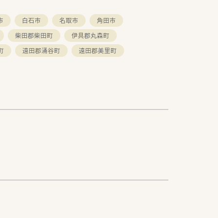
市
白石市
名取市
角田市
柴田郡柴田町
伊具郡丸森町
町
遠田郡涌谷町
遠田郡美里町