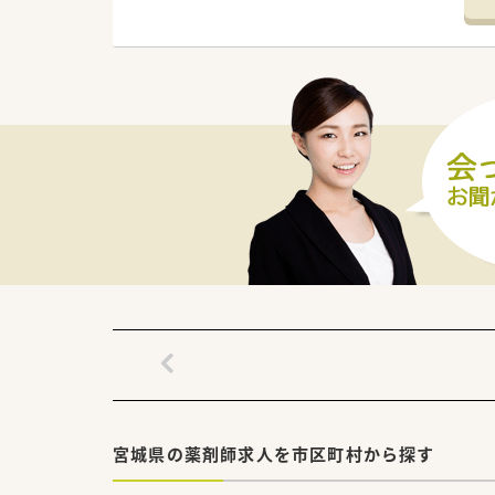
■目の前にある市民病院からの
■勤務するスタッフは常勤薬剤師
【法人特徴について】
■医療や介護や福祉など5つの
■在宅医療と生涯研修とキャリ
す。
■5年先を歩く薬局を目指して
【職場環境と雰囲気】
■お手製の看板を作成したりO
■薬剤師4名と事務員4名の手
■産前産後休暇や育児休暇を取
す。
宮城県の薬剤師求人を市区町村から探す