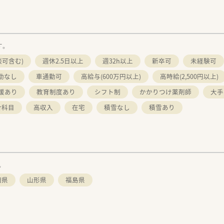
す。
談可含む)
週休2.5日以上
週32h以上
新卒可
未経験可
勤なし
車通勤可
高給与(600万円以上)
高時給(2,500円以上)
援あり
教育制度あり
シフト制
かかりつけ薬剤師
大手
合科目
高収入
在宅
積雪なし
積雪あり
。
田県
山形県
福島県