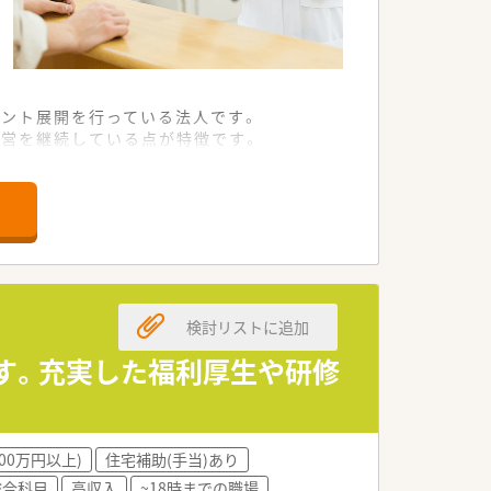
ント展開を行っている法人です。
運営を継続している点が特徴です。
非常に力を注いでいる企業様です。
0枚から150枚を応需します。
を受け付けています。
務に集中できる環境が整っています。
検討リストに追加
く実務に励むことができる環境です。
るため馴染みやすい職場です。
です。充実した福利厚生や研修
の仕組み作りが徹底されています。
系にてお迎えすることが可能です。
00万円以上)
住宅補助(手当)あり
働き続けたい方に最適な求人です。
総合科目
高収入
~18時までの職場
の方にも自信を持って推奨します。