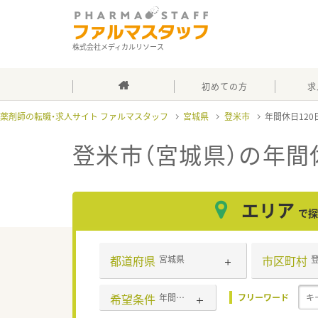
株式会社メディカルリソース
初めての方
求
薬剤師の転職・求人サイト ファルマスタッフ
宮城県
登米市
年間休日12
登米市（宮城県）の年間
エリア
で探
都道府県
市区町村
宮城県
希望条件
年間休日120日以上
フリーワード