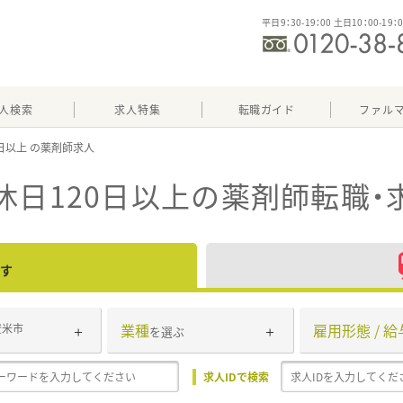
平日9：30-19：00 土日10：00-19：
人検索
求人特集
転職ガイド
ファル
0日以上
休日120日以上
の薬剤師転職・
す
業種
雇用形態 / 給
登米市
を選ぶ
求人IDで検索