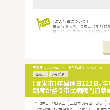
【法人特徴について】
■宮城県大崎市を拠点に地域に
■外部コンサルタント制度を積
■社員一人ひとりが薬剤師とし
【店舗情報と応需状況について】
■JR東北本線の新田駅から車で
■近隣にある医院より、内科や皮
■現在は男性2名と入れ替わり
更新日：
2026/08/06
薬剤師求人ID：
658778
【職場環境と雰囲気】
正社員
調剤薬局
■採光が取れた明るく心地よい
■薬剤師と事務スタッフの連携
【登米市】年間休日122日
■店舗内は最新機器の導入が進
制度が整う市民病院門前薬
【求人情報について】
■正社員の勤務薬剤師として、年
年間休日120日以上
土日休み(相談可含む)
■年間休日が120日以上確保
認定薬剤師取得支援あり
積雪なし
教育制
■住宅の準備や住宅手当の支給