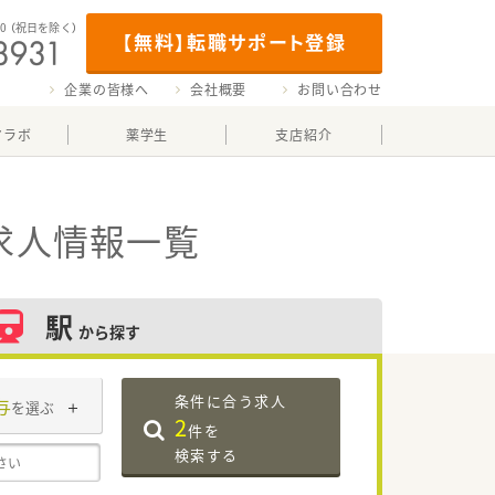
00
（祝日を除く）
【無料】転職サポート登録
企業の皆様へ
会社概要
お問い合わせ
マラボ
薬学生
支店紹介
求人情報一覧
駅
から探す
条件に合う求人
与
を選ぶ
2
件を
検索する