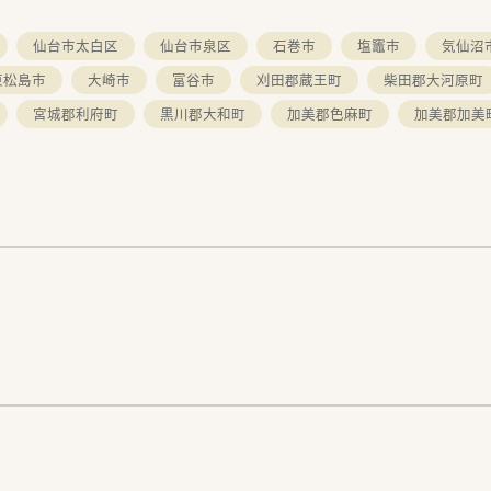
仙台市太白区
仙台市泉区
石巻市
塩竈市
気仙沼
東松島市
大崎市
富谷市
刈田郡蔵王町
柴田郡大河原町
宮城郡利府町
黒川郡大和町
加美郡色麻町
加美郡加美