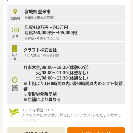
る強みを生かしていきます。
宮城県 登米市
★刷新された新規採用者研修
新田駅 (JR東北本線)
勤務地
中途入社ならではの悩みを解消し、さくら薬局グループのビジョ
ンや社内規定などをご案内。
年収419万円～743万円
同期入社の方との繋がりを踏まえ、『さくら薬局の薬剤師』とし
月給260,000円～405,000円
て、安心してキャリアをスタートいただくための研修です。
給与
※経験・各種手当による
店舗OJT・フォローアップや通常の社内研修と絡めて中途入社専
門の体系的な研修をご用意。
クラフト株式会社
安心して飛び込める体制が整備されています。
法人
さくら薬局 登米佐沼店
名
★業界トップクラスの認定薬局数と盤石化を図る組織体制
月水木金/08:00～18:30（休憩60分）
全店舗で地域連携薬局を目指している地域に根差した調剤薬局
火/08:00～11:30（休憩なし）
です。
土/08:00～13:30（休憩なし）
がん診療連携拠点病院等との密な連携を行いつつ、より高度な薬
※上記より1日8時間以内、週40時間以内のシフト制勤
学管理や、
勤務
務
高い専門性が求められる特殊な調剤に対応できる専門医療機関
時間
※変形労働時間制
連携薬局も取得しています。
※店舗により異なる
本社から業界動向などの情報が常に発信されており、患者様や医
療機関と信頼関係を築きやすい体制があるのも認定薬局が増え
＜こんな会社です＞
ている理由の1つです。
人々の人生に寄り添い、地域に「ライフケア」をもたらす薬局に
なるために。
★安心して働ける環境と福利厚生制度
さくら薬局グループでは様々な取り組みとともに、患者さまひと
年間休日が「126日相当時間」と業界トップクラスのさくら薬局
りひとりの人生に寄り添い、質の高い医療サービスを届ける薬剤
では産休・育休の希望取得率も100％！長く働き続けるための環