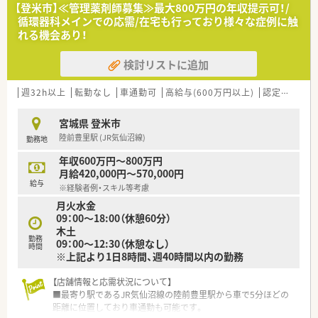
【店舗情報と応需状況について】
【登米市】≪管理薬剤師募集≫最大800万円の年収提示可！/
■JR東北本線の新田駅から車で12分ほどの距離に位置してお
循環器科メインでの応需/在宅も行っており様々な症例に触
り、内科や消化器科を中心に1日90枚から150枚を応需します。
れる機会あり！
■近隣にある医院より、内科や皮膚科、外科、耳鼻科、漢方内科な
ど非常に幅広い科目の処方箋を受け付けています。
検討リストに追加
■現在は男性2名と入れ替わりスタッフが在籍しており、事務ス
タッフも6名体制と厚いため業務に集中できる環境が整っていま
す。
週32h以上
転勤なし
車通勤可
高給与(600万円以上)
認定薬剤師取得支援あり
【職場環境と雰囲気】
宮城県 登米市
■採光が取れた明るく心地よい待合室と、整理整頓された清潔感
陸前豊里駅 (JR気仙沼線)
勤務地
あふれる設備の中で気持ちよく実務に励むことができる環境で
す。
年収600万円～800万円
■薬剤師と事務スタッフの連携が非常にスムーズで、お互いを尊
月給420,000円～570,000円
重し助け合う風土が根付いているため馴染みやすい職場です。
給与
※経験者例・スキル等考慮
■店舗内は最新機器の導入が進んでおり、効率的に業務をこなせ
月火水金
るだけでなく、ミスを防ぐための仕組み作りが徹底されていま
09：00～18:00（休憩60分）
す。
木土
勤務
09：00～12:30（休憩なし）
【求人情報について】
時間
※上記より1日8時間、週40時間以内の勤務
■正社員の勤務薬剤師として、年収550万円から最大700万円と
いう地域でも高水準な給与体系にてお迎えすることが可能で
す。
【店舗情報と応需状況について】
■年間休日が120日以上確保されているため、ワークライフバラ
■最寄り駅であるJR気仙沼線の陸前豊里駅から車で5分ほどの
ンスを重視して長く安定して働き続けたい方に最適な求人で
距離に位置しており車通勤も可能です。