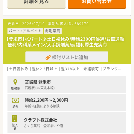
詳細を見る
お問い合わせ
師を求め育てています。
境づくりを考え、ライフステージに応じた福利厚生をご用意して
います。
＜特徴・ポイントのご紹介＞
また、患者さまへの想いをカタチにする「リトルチャレンジ制
★薬剤師を守る独自システム
度」では「現場主義」を念頭に、
更新日：
2026/07/10
薬剤師求人ID：
689170
業務をサポートするために様々なシステムを独自開発していま
地域・店舗ごとに異なる患者さまのニーズやスタッフの思いを実
す。
パート・アルバイト
現する取り組みも行っています。
調剤薬局
その一つが約20年前から導入され、進化を続けている調剤シス
入社後もひとりひとりの薬剤師像に近しい多彩なキャリアステ
【登米市】≪パート≫土日祝休み/時給2300円優遇/お車通勤
テム「SPITS」。
ップをご用意しております。
便利/内科系メイン/大手調剤薬局/福利厚生充実◎
処方箋受付から一連の調剤業務を連動させ、業務効率化を図るほ
こうした働きやすい環境づくりに力を入れている『さくら薬局グ
か、
ループ』でご活躍されてみませんか？
検討リストに追加
調剤過誤防止機能を高め、患者様と働くスタッフを守っていま
す。
システム改修が必要な制度変更があった場合も、迅速に対応でき
土日祝休み
週休2.5日以上
週32h以上
未経験可
ブランク可
車通
る強みを生かしていきます。
宮城県 登米市
★刷新された新規採用者研修
石越駅 (JR東北本線)
勤務地
中途入社ならではの悩みを解消し、さくら薬局グループのビジョ
ンや社内規定などをご案内。
時給2,200円～2,300円
同期入社の方との繋がりを踏まえ、『さくら薬局の薬剤師』とし
て、安心してキャリアをスタートいただくための研修です。
年齢・経験により応相談
給与
店舗OJT・フォローアップや通常の社内研修と絡めて中途入社専
門の体系的な研修をご用意。
クラフト株式会社
安心して飛び込める体制が整備されています。
法人
さくら薬局 登米まいや店
名
★業界トップクラスの認定薬局数と盤石化を図る組織体制