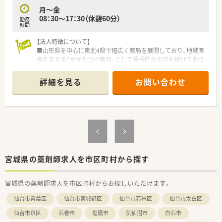
月～金
08：30～17：30（休憩60分）
勤務
時間
【法人特徴について】
■山形県を中心に東北4県で幅広く薬局を展開しており、地域医
療を支える「かかりつけ薬局」として積極的な出店を続けており
ます。
■門前薬局から敷地内薬局まで多様な店舗形態を持っており、薬
詳細を見る
お問い合わせ
剤師として幅広い経験を積むことが可能な教育体制の整った法
人です。
■基幹店舗への無菌調剤室の設置やDXの推進など、最新の機材
と設備投資を惜しまない先進的な経営姿勢が大きな特徴と言え
ます。
【店舗情報と応需状況について】
■JR気仙沼線の柳津駅からお車で12分ほどの場所に位置してお
り、広々とした駐車場も完備されているため自家用車での通勤に
宮城県の薬剤師求人を市区町村から探す
最適です。
■主な応需科目は内科と小児科となっており、1日あたりの処方
宮城県の薬剤師求人を市区町村からお探しいただけます。
箋枚数は平均100枚前後を安定して受け付けている活気ある店
舗です。
仙台市青葉区
仙台市宮城野区
仙台市若林区
仙台市太白区
■常勤薬剤師3名と事務スタッフ3名が在籍しており、相互に連
携を取りながら迅速かつ正確な調剤業務を日々遂行している環
仙台市泉区
石巻市
塩竈市
気仙沼市
白石市
境です。