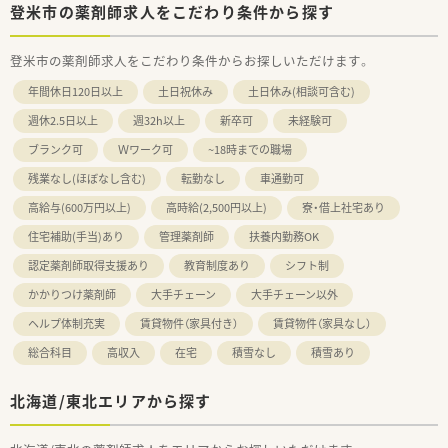
登米市の薬剤師求人をこだわり条件から探す
登米市の薬剤師求人をこだわり条件からお探しいただけます。
年間休日120日以上
土日祝休み
土日休み(相談可含む)
週休2.5日以上
週32h以上
新卒可
未経験可
ブランク可
Ｗワーク可
~18時までの職場
残業なし(ほぼなし含む)
転勤なし
車通勤可
高給与(600万円以上)
高時給(2,500円以上)
寮・借上社宅あり
住宅補助(手当)あり
管理薬剤師
扶養内勤務OK
認定薬剤師取得支援あり
教育制度あり
シフト制
かかりつけ薬剤師
大手チェーン
大手チェーン以外
ヘルプ体制充実
賃貸物件（家具付き）
賃貸物件（家具なし）
総合科目
高収入
在宅
積雪なし
積雪あり
北海道/東北エリアから探す