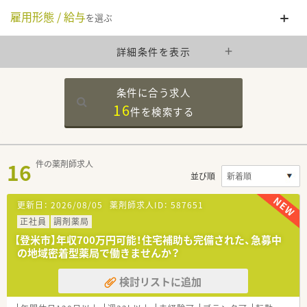
雇用形態 / 給与
を選ぶ
詳細条件を表示
条件に合う求人
16
件を
検索する
16
件の薬剤師求人
並び順
更新日：
2026/08/05
薬剤師求人ID：
587651
正社員
調剤薬局
【登米市】年収700万円可能！住宅補助も完備された、急募中
の地域密着型薬局で働きませんか？
検討リストに追加