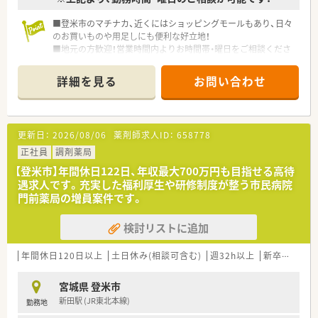
■登米市のマチナカ、近くにはショッピングモールもあり、日々
のお買いものや用足しにも便利な好立地！
■地元の方歓迎！営業時間内よりお時間帯・曜日をご相談くださ
い。
■女性の働きやすさを整えることにも配慮されています。
詳細を見る
お問い合わせ
明るく温かい雰囲気、丁寧な対応に定評のある薬局です。
■週20時間以上の勤務で社会保険加入！
更新日：
2026/08/06
薬剤師求人ID：
658778
正社員
調剤薬局
【登米市】年間休日122日、年収最大700万円も目指せる高待
遇求人です。充実した福利厚生や研修制度が整う市民病院
門前薬局の増員案件です。
検討リストに追加
年間休日120日以上
土日休み(相談可含む)
週32h以上
新卒可
未経
宮城県 登米市
新田駅 (JR東北本線)
勤務地