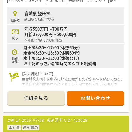
年間休日120日以上
週32h以上
未経験可
ブランク可
転勤なし
宮城県 登米市
新田駅 (JR東北本線)
勤務地
年収550万円～700万円
月給370,000円～500,000円
給与
※年齢・経験により応相談
月火/08:30～17:00（休憩60分）
水金/08:30～18:30（休憩60分）
木土/08:30～12:00（休憩なし）
勤務
時間
※上記のうち、週40時間のシフト制勤務
【法人特徴について】
■宮城県大崎市を拠点に地域に根ざした安定経営を続けており、
内科病院の門前を中心にドミナント展開を行っている法人で
す。
■外部コンサルタント制度を積極的に導入することで、組織の透
詳細を見る
お問い合わせ
明性を高めながら健全な薬局運営を継続している点が特徴で
す。
■社員一人ひとりが薬剤師として成長できるよう、研修や勉強会
への費用補助など学習支援に非常に力を注いでいる企業様で
更新日：
2026/07/28
薬剤師求人ID：
423025
す。
正社員
調剤薬局