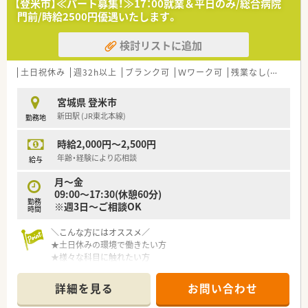
【登米市】≪パート募集！≫17：00就業＆平日のみ/総合病院
≪オススメポイント！≫
門前/時給2500円優遇いたします。
子育て世代の方も安心して働けるよう、時間有給制度や子育て支
援制度を取入れるなど、嬉しい福利厚生も多数。ライフスタイル
検討リストに追加
の変化に合わせて働き方の調整も出来ます。
土日祝休み
週32h以上
ブランク可
Ｗワーク可
残業なし(ほぼなし含む)
宮城県 登米市
新田駅 (JR東北本線)
勤務地
時給2,000円～2,500円
年齢・経験により応相談
給与
月～金
09:00～17:30(休憩60分)
勤務
※週3日～ご相談OK
時間
＼こんな方にはオススメ／
★土日休みの環境で働きたい方
★様々な科目に触れたい方
★子育てと両立しながらスキルアップしたい方
詳細を見る
お問い合わせ
≪薬局について≫
■土日休みの店舗です！