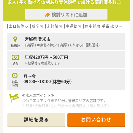
求人！長く働ける体制あり育休復帰で続ける薬剤師多数◎
という体制で、協力しながらスムーズに日々の業務に取り組んで
います。
検討リストに追加
【法人特徴について】
■医療や介護や福祉など5つの事業を柱とする健康の総合商社と
土日祝休み
新卒可
未経験可
車通勤可
住宅補助(手当)あり
認定
して、地域住民の生活を包括的にサポートしている大手企業で
す。
宮城県 登米市
■在宅医療と生涯研修とキャリアアップ制度の3つを経営の軸に
石越駅 (JR東北本線)／石越駅 (くりはら田園鉄道線)
勤務地
据えており、長期にわたり安心して勤務できる安定した基盤があ
ります。
年収420万円～500万円
■5年先を歩く薬局を目指してドライブスルー薬局を先駆けて設
置するなど、既存の枠組みに捉われず挑戦し続ける企業風土で
※経験等を考慮致します
給与
す。
月～金
【職場環境と雰囲気】
09：00～18：00（休憩60分）
勤務
■お手製の看板を作成したりOTC医薬品の販促イベントを企画
時間
したりと、スタッフ全員で明るく楽しく店舗運営を行っている職
場です。
≪求人のポイント≫
■薬剤師4名と事務員4名の手厚い人員体制が整っており、多忙
◇仙台エリアより車で60分。登米エリアの店舗です。
な時間帯でも互いに助け合いながら笑顔で業務に取り組める環
◇科目：総合科目（主に門前の総合病院より処方箋応需）
境です。
◇処方箋枚数:60枚、薬剤師人数体制：3名
■産前産後休暇や育児休暇を取得したスタッフが多数活躍して
◇音声入力の電子薬歴、監査システム、クリーンベンチなど設備
詳細を見る
お問い合わせ
おり、ライフステージが変化しても長く働き続けられる温かい雰
も充実
囲気です。
≪歓迎されるスキル・経験≫