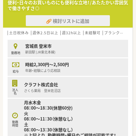
便利・日々のお買いものにも便利な立地！/あたたかい雰囲気
・転居をせず宮城県で働き続けたい方
で働きやすさ◎
・患者様に寄り添った対応ができる方
・患者様とのコミュニケーションを大切にできる方
検討リストに追加
土日祝休み
週休2.5日以上
週32h以上
未経験可
ブランク可
車通
宮城県 登米市
新田駅 (JR東北本線)
勤務地
時給2,300円～2,500円
年齢・経験により応相談
給与
クラフト株式会社
法人
さくら薬局 登米佐沼店
名
月水木金
08：00～18：30(休憩60分)
火
08：00～11：30（休憩なし）
勤務
土
時間
08：00～13：30（休憩なし）
※上記より、勤務時間・曜日のご相談が可能です！