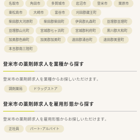
名取市
角田市
多賀城市
岩沼市
登米市
栗原市
【求人情報について】
東松島市
大崎市
富谷市
刈田郡蔵王町
■正社員としての想定年収は450万円から650万円と高水準であ
り、ご経験やスキルに応じて600万円以上の提示も十分に可能で
柴田郡大河原町
柴田郡柴田町
伊具郡丸森町
亘理郡亘理町
す。
亘理郡山元町
宮城郡七ヶ浜町
宮城郡利府町
黒川郡大和町
■昇給は年1回、賞与は年2回の支給があり、住宅手当や上限10万
円の役職手当など、各種手当が非常に手厚く用意されています。
加美郡色麻町
加美郡加美町
遠田郡涌谷町
遠田郡美里町
■奨学金返済サポートとして最大200万円の補助があるため、新
本吉郡南三陸町
卒の方や若手薬剤師の方も経済的な不安なく就業を開始できま
す。
登米市の薬剤師求人を業種から探す
【職場環境と雰囲気】
■チャレンジ精神を尊重し、社歴に関わらず新しいアイデアを積
極的に採用するベンチャー気質のある活気に満ちた職場環境で
登米市の薬剤師求人を業種からお探しいただけます。
す。
調剤薬局
■男女比は1対1とバランスが良く、特に男性薬剤師が管理職と
ドラッグストア
して多く活躍しているため、活発なコミュニケーションが魅力で
す。
登米市の薬剤師求人を雇用形態から探す
■3歳まで紙おむつを薬局で支給する独自の育児支援があり、子
育て世代のスタッフが互いに助け合う温かい雰囲気が醸成され
ています。
登米市の薬剤師求人を雇用形態からお探しいただけます。
正社員
パート・アルバイト