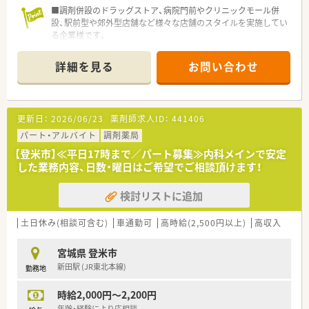
■調剤併設のドラッグストア、病院門前やクリニックモール併
設、駅前型や郊外型店舗など様々な店舗のスタイルを実施してい
る企業様です。
■OTC販売の求人になります。患者様に寄り添いコミュニケー
ションを取ることがお好きな方におすすめ！
詳細を見る
お問い合わせ
■商業施設からも近く、食事処も多いエリアで利便性◎
更新日：
2026/06/23
薬剤師求人ID：
441406
パート・アルバイト
調剤薬局
【登米市】≪平日17時まで／パート募集≫内科メインで安定
した業務内容、日数・曜日はご希望でご相談頂けます！
検討リストに追加
土日休み(相談可含む)
車通勤可
高時給(2,500円以上)
高収入
宮城県 登米市
新田駅 (JR東北本線)
勤務地
時給2,000円～2,200円
年齢・経験により応相談