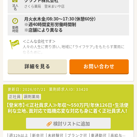
クラフト株式会社
法人
さくら薬局 登米まいや店
名
月火水木金/08:30～17:30（休憩60分）
※週40時間変形労働時間制
勤務
※店舗により異なる
時間
＜こんな会社です＞
人々の人生に寄り添い、地域に「ライフケア」をもたらす薬局に
なるために。
さくら薬局グループでは様々な取り組みとともに、患者さまひと
りひとりの人生に寄り添い、質の高い医療サービスを届ける薬剤
詳細を見る
お問い合わせ
師を求め育てています。
＜特徴・ポイントのご紹介＞
★薬剤師を守る独自システム
更新日：
2026/07/21
薬剤師求人ID：
33420
業務をサポートするために様々なシステムを独自開発していま
す。
正社員
調剤薬局
その一つが約20年前から導入され、進化を続けている調剤シス
【登米市】≪正社員求人≫年収～550万円/年休126日・生活便
テム「SPITS」。
利な立地、面対応で臨機応変な対応も身に着く正社員求人！
処方箋受付から一連の調剤業務を連動させ、業務効率化を図るほ
か、
検討リストに追加
調剤過誤防止機能を高め、患者様と働くスタッフを守っていま
す。
システム改修が必要な制度変更があった場合も、迅速に対応でき
週32h以上
新卒可
未経験可
ブランク可
車通勤可
高給与(600万円以上)