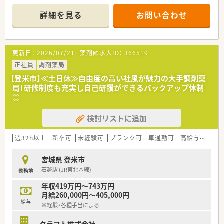
す。
■主な応需科目は循環器科となっており処方箋枚数は1日あたり
■住宅の準備や住宅手当の支給などの相談も可能なため、生活環
40枚から55枚程度となっております。
詳細を見る
お問い合わせ
境の変化を伴う転職をご検討中の方にも自信を持って推奨しま
■店舗の勤務体制は正社員薬剤師2名とパート薬剤師1名に加え
す。
て調剤事務が2名在籍しております。
【法人特徴について】
更新日：
2026/07/21
薬剤師求人ID：
366519
■宮城県内にて2店舗を展開しており創業から約60年にわたり
地域に根ざした経営を続けています。
正社員
調剤薬局
■代表取締役自身が薬剤師として現場に立っているため現場の
【登米市】≪土日休≫自由度の高い社風が魅力の大手調剤薬
意見が反映されやすい風通しの良い環境です。
局！研修制度も充実し自己研鑽ができるバックアップ体制
■スキルアップを目指すスタッフへの投資を惜しまず資格取得
◎
や勉強会への参加を積極的に支援しています。
検討リストに追加
【想定される業務内容】
■循環器科を中心とした処方箋の調剤および監査や患者様に対
する丁寧な服薬指導をお任せいたします。
週32h以上
新卒可
未経験可
ブランク可
車通勤可
高給与(600万円以上)
■月50件ほどの施設在宅業務を担当し患者様の状態に応じた薬
学的管理や服薬支援を行います。
宮城県 登米市
■管理薬剤師候補として将来的な店舗マネジメントや医薬品の
石越駅 (JR東北本線)
勤務地
在庫管理などの管理業務にも携わります。
年収419万円～743万円
月給260,000円～405,000円
給与
※経験・各種手当による