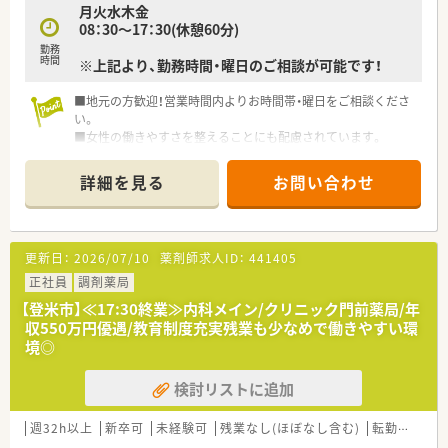
月火水木金
全店舗で地域連携薬局を目指している地域に根差した調剤薬局
08：30～17：30(休憩60分)
です。
勤務
がん診療連携拠点病院等との密な連携を行いつつ、より高度な薬
時間
※上記より、勤務時間・曜日のご相談が可能です！
学管理や、
高い専門性が求められる特殊な調剤に対応できる専門医療機関
■地元の方歓迎！営業時間内よりお時間帯・曜日をご相談くださ
連携薬局も取得しています。
い。
本社から業界動向などの情報が常に発信されており、患者様や医
■女性の働きやすさを整えることにも配慮されています。
療機関と信頼関係を築きやすい体制があるのも認定薬局が増え
明るく温かい雰囲気、丁寧な対応に定評のある薬局です。
ている理由の1つです。
■週20時間以上の勤務で社会保険加入！
詳細を見る
お問い合わせ
★安心して働ける環境と福利厚生制度
年間休日が「126日相当時間」と業界トップクラスのさくら薬局
では産休・育休の希望取得率も100％！長く働き続けるための環
境づくりを考え、ライフステージに応じた福利厚生をご用意して
更新日：
2026/07/10
薬剤師求人ID：
441405
います。
正社員
調剤薬局
また、患者さまへの想いをカタチにする「リトルチャレンジ制
度」では「現場主義」を念頭に、
【登米市】≪17:30終業≫内科メイン/クリニック門前薬局/年
地域・店舗ごとに異なる患者さまのニーズやスタッフの思いを実
収550万円優遇/教育制度充実残業も少なめで働きやすい環
現する取り組みも行っています。
境◎
入社後もひとりひとりの薬剤師像に近しい多彩なキャリアステ
ップをご用意しております。
検討リストに追加
こうした働きやすい環境づくりに力を入れている『さくら薬局グ
ループ』でご活躍されてみませんか？
週32h以上
新卒可
未経験可
残業なし(ほぼなし含む)
転勤なし