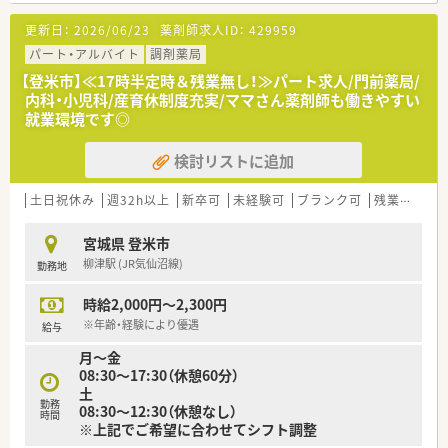
〇認定薬剤師・専門薬剤師を取得している方（研修認定薬剤師
更新日：
2026/06/23
薬剤師求人ID：
429959
以外）
〇病院経験・MR経験がある方
パート・アルバイト
調剤薬局
〇在宅経験があり、今後も在宅業務に積極的に関わりたい方
【登米市】≪17時半定時＆残業無し！≫パート求人/門前薬局/
内科・小児科/産育休制度充実/ママさん薬剤師も働きやすい
≪数字でみる同企業≫
就業環境です◎
■大学病院・総合病院を中心とした門前薬局への出店割合 約
63％
検討リストに追加
■全国の大学病院総数に対する出店割合 約50%
■従業員の男女比率 4:7（女性が多め）
■育休からの復帰者の社員定着率 97％
土日祝休み
週32h以上
新卒可
未経験可
ブランク可
残業なし(ほぼなし含む)
■在宅医療の実施実績 90%以上
■かかりつけ薬剤師の在籍店舗割合 86%
宮城県 登米市
柳津駅 (JR気仙沼線)
勤務地
≪企業について≫
大学病院や総合病院の門前薬局を中心に、全都道府県に約600店
時給2,000円～2,300円
舗以上を展開しています。
創業以来一貫して真の医薬分業を企業理念として掲げ、医薬分業
※年齢・経験により優遇
給与
の先駆けとして展開して参りました。
月～金
★安心の教育体制★
08:30～17:30（休憩60分）
入社1年目の方から中途入社の方まで、永続的に成長できる教育
土
制度を多数用意しています。
勤務
08:30～12:30（休憩なし）
新入社員集合研修、マンツーマン指導に基づくOJT 制度、e-
時間
※上記でご希望に合わせてシフト調整
Learning による研修システム、各種勉強会、接遇（CS）研修、管理