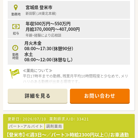
宮城県 登米市
新田駅 (JR東北本線)
勤務地
年収500万円～550万円
月給370,000円～407,000円
給与
年齢・経験により応相談
月火木金
08:00～17:30（休憩90分）
水土
勤務
時間
08:00～12:00（休憩なし）
≪薬局について≫
平日17時半までの勤務、残業月平均10時間程度と少なめで、メリ
ハリのある勤務が出来る環境です。
内科メインのクリニックより応需しており、薬剤師は2名体制で
対応しています。
詳細を見る
お問い合わせ
≪企業について≫
宮城県に多数店舗展開している企業様のグループ企業様となり
ます。代表も薬剤師のため、風通し良くご勤務いただけます。
更新日：
2026/07/10
薬剤師求人ID：
33421
eラーニングで研修認定の単位取得・更新費の負担を企業で行な
い、働く皆さんのスキルアップをサポートします！
パート・アルバイト
調剤薬局
【登米市】≪週3日～／パート≫時給2300円以上◎/お車通勤
≪こんな方にオススメ≫