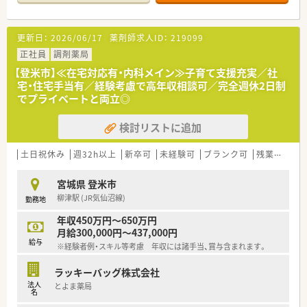
薬剤師研修システムの高度化はもとより、薬局における患者様本
位のアメニティ空間の構築、
細やかなコミュニケーションなど、“患者様の便利と快適の向
更新日：
2026/06/17
薬剤師求人ID：
219099
上”を推進しているモチベーションの高い企業です。
近くは自然に囲まれており、冬には白鳥が飛来する伊豆沼もあり
正社員
調剤薬局
ます。
【登米市】≪在宅対応有・内科メイン≫子育て支援充実／社
宅・住宅手当有／経験考慮で高年収相談可／完全週休2日制
でプライベートと両立◎
検討リストに追加
土日祝休み
週32h以上
新卒可
未経験可
ブランク可
残業なし(ほぼなし含む)
宮城県 登米市
柳津駅 (JR気仙沼線)
勤務地
年収450万円～650万円
月給300,000円～437,000円
給与
※経験者例・スキル等考慮 年収には諸手当、賞与含まれます。
ラッキーバッグ株式会社
法人
とよま薬局
名