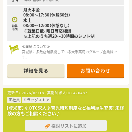
給与
月火木金
08:00～17:30（休憩60分）
水土
08:00～12:00（休憩なし）
勤務
時間
※就業日数、曜日等応相談
※上記のうち週20～30時間のシフト制
≪薬局について≫
宮城県に多数店舗展開している大手薬局のグループ企業様で
す。
安定経営で、県北エリアに2店舗展開されています。
市内中心部にも近く、お車での通勤に大変便利です。
詳細を見る
お問い合わせ
電子薬歴、調剤機器も揃い、業務サポートもしっり整っている職
場です。
更新日：
2026/06/18
薬剤師求人ID：
470487
正社員
ドラッグストア
【登米市】≪OTC求人≫育児時短制度など福利厚生充実！未経
験の方もご相談ください♪
検討リストに追加