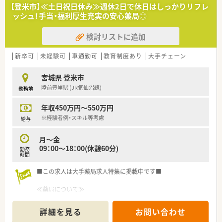
調剤に集中することで専門性を十分に発揮することができま
【登米市】≪土日祝日休み≫週休2日で休日はしっかりリフレ
す。
ッシュ！手当・福利厚生充実の安心薬局◎
■薬剤師として社会に貢献していくために、多様なキャリアパス
と教育制度が設けられています。
検討リストに追加
■プラチナくるみんマークも取得しており、子育てをサポートし
ている企業のため女性の方はもちろん、男性の育休取得者もいる
など男女ともに働きやすい社風です。
新卒可
未経験可
車通勤可
教育制度あり
大手チェーン
宮城県 登米市
陸前豊里駅 (JR気仙沼線)
勤務地
年収450万円～550万円
※経験者例・スキル等考慮
給与
月～金
09：00～18：00(休憩60分)
勤務
時間
■この求人は大手薬局求人特集に掲載中です■
≪薬局について≫
全国展開の大手企業様です。研修制度・福利厚生も充実の働きや
すさです。
詳細を見る
お問い合わせ
『QOL』の提供をミッションと考え、調剤及び管理業務の充実や