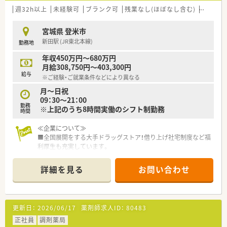
週32h以上
未経験可
ブランク可
残業なし(ほぼなし含む)
車通勤
宮城県 登米市
新田駅 (JR東北本線)
勤務地
年収450万円～680万円
月給308,750円～403,300円
給与
※ご経験・ご就業条件などにより異なる
月～日祝
09：30～21：00
勤務
※上記のうち8時間実働のシフト制勤務
時間
≪企業について≫
■全国展開をする大手ドラッグストア！借り上げ社宅制度など福
利厚生も充実しています。
■東証プライム上場企業で、経営面も安心！グループ企業を含め
全国44都道府県に展開しています。
詳細を見る
お問い合わせ
■店舗で働くスタッフを＜調剤・OTCカウンセリングスタッフ＞
と＜店舗運営スタッフ＞のふたつに分けた「1店舗2ライン制」を
導入し、患者様・お客様目線の接遇を実現されています。
■月1回の集合教育の他、現場実習もあり仕事を覚えやすい環境
更新日：
2026/06/17
薬剤師求人ID：
80483
です。薬剤師とそれ以外の職種で業務を割り振り、薬剤師の負荷
を軽減！薬剤師はレジ業務を軽減、OTCのカウンセリング販売や
正社員
調剤薬局