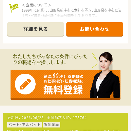
薬剤師研修、学会発表奨励、教育専任スタッフによる個別フォロ
＜ 企業について ＞
ー、認定薬剤師取得補助、大学病院実務研修 ほか
1999年に創業し、山形県新庄市に本社を置き、山形県を中心に岩
手県・宮城県・秋田県に薬局展開をしております。
創業当初より、門前ドクターとの連携を重視し店舗展開をしてい
る企業様です。地域の患者様とのつながりを大切にしたい、これ
詳細を見る
お問い合わせ
までの経験を活かして専門分野でスキルを磨きたいという方に
オススメです。
医療過疎となりやすい田舎のエリアに出店する傾向があり、地域
のかかりつけ薬局として機能しています。
また店舗展開が、門前薬局から敷地内薬局と幅広く展開してお
わたしたちがあなたの条件にぴった
り、様々な店舗形態で経験を積むことも可能です。
りの職場をお探しします。
年齢・経験に拘わらず、行動・成果に対する評価はしっかりとして
頂ける環境です。キャリアアップ志向がある方も着実にステッ
プアップ出来る職場です。
＜ 薬局について ＞
JR気仙沼線の柳津駅よりお車で11分の距離にある門前薬局で
す。
内科と小児科をメインで応需。
処方箋枚数は１日約100枚で薬剤師は3名で対応しています。
在宅についての知識を付けるとともに、内科・小児科の専門的な
知識もつけていくことが出来ます。
更新日：
2026/06/23
薬剤師求人ID：
175764
連続休暇制度なども導入しているため、プライベートとも両立し
パート・アルバイト
調剤薬局
働くことが出来る環境です。