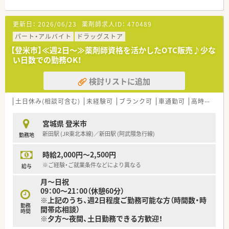
■総合病院の門前で1日80枚ほどの処方箋を応需しています。
■ベテランの薬剤師も在籍しており、ご経験に不安がある方でも
更新日：
2026/06/23
薬剤師求人ID：
470489
安心してスタートできる環境を整えています。
パート・アルバイト
ドラッグストア
≪企業について≫
【登米市】≪週2日～≫薬剤師資格を活かしたOTC販売♪少な
宮城県内を中心に東北エリアに10店舗以上展開中の地場チェー
い日数での勤務OK！
ン薬局です。
社長をはじめ経営陣はいつも現場目線でいてくれる社風の企業
検討リストに追加
です。
調剤薬局の運営にとどまらず、福祉・介護事業にも参入してお
り、会社としての安定感もございます。
土日休み(相談可含む)
未経験可
ブランク可
車通勤可
高時給(2,500円以上)
≪安心の設備環境が整っています≫
宮城県 登米市
業務効率化のため、最新機器の導入を積極的に行ない薬物事故防
新田駅 (JR東北本線)／新田駅 (阿武隈急行線)
勤務地
止はもちろん、本来業務に費やす筈だった時間を、患者様との時
間に変えてほしいという会社の願いもあります。薬剤師の本来
時給2,000円～2,500円
の仕事ができる環境を整えています。
※ご経験・ご就業条件などにより異なる
給与
月～日祝
09：00～21：00（休憩60分）
※上記のうち、週2日程度ご勤務可能な方（時間数・時
勤務
間帯応相談）
時間
※夕方～夜間、土日勤務できる方歓迎！