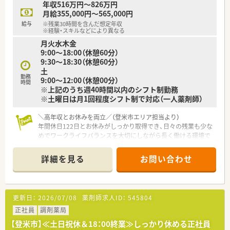
年収516万円～826万円
月給355,000円～565,000円
給与
※残業30時間を含んだ想定年収
※経験・スキルなどにより異なる
月火水木金
9:00～18:00（休憩60分）
9:30～18:30（休憩60分）
土
勤務
9:00～12:00（休憩00分）
時間
※上記のうち週40時間以内のシフト制勤務
※土曜日は月1回程度シフト制で対応（一人薬剤師）
＼高年収とお休みを両立／（登米市エリア担当より）
年間休日122日とお休みがしっかり取得でき、日々の残業も少な
めでワークライフバランスを大切にしながら長く働ける環境で
す。
＊------------------------------------------＊
詳細を見る
お問い合わせ
【店舗情報と応需状況について】
■最寄り駅の新田駅からはお車で約20分の距離に位置してお
り、毎日のマイカー通勤を快適に行っていただける店舗となって
更新日：
2026/07/08
薬剤師求人ID：
545804
います。
■目の前にある市民病院からの総合科目を1日あたり約60枚応
正社員
調剤薬局
需しており、幅広い疾患について実践的に学べる学習環境です。
【登米市】≪土日祝休＆18：00終業≫しっかり休める正社員
■勤務するスタッフは常勤薬剤師3名とパート1名に事務員4名