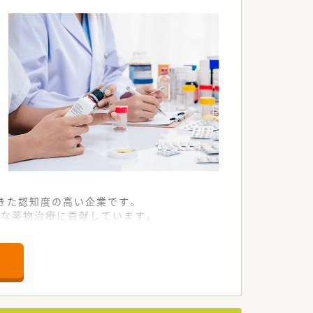
きた認知度の高い企業です。
全な薬物治療に貢献しています。
きやすい環境が整っています。
門前薬局として親しまれています。
落ち着いたペースで業務を行えます。
る地域に根ざした店舗環境です。