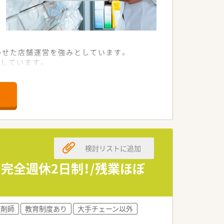
わせた店舗運営を強みとしています。
しています。
裁量を持って運営されています。
外科の処方箋を応需しています。
名の体制で運営されています。
業務にも積極的に取り組んでいます。
検討リストに追加
正当に評価して決定いたします。
ャリアを築くことが可能です。
完全週休2日制！/残業ほぼ
談に応じることが可能です。
活の基盤を固めることができます。
薬剤師
教育制度あり
大手チェーン以外
える高年収も十分に目指せます。
重視したい方には魅力的な条件です。