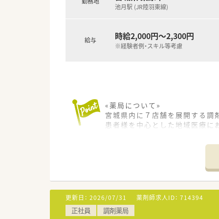
勤務地
池月駅 (JR陸羽東線)
時給2,000円～2,300円
給与
※経験者例・スキル等考慮
«薬局について»
宮城県内に７店舗を展開する調
患者様を中心とした地域医療に
尽力されております。
更新日：
2026/07/31
薬剤師求人ID：
714394
正社員
調剤薬局