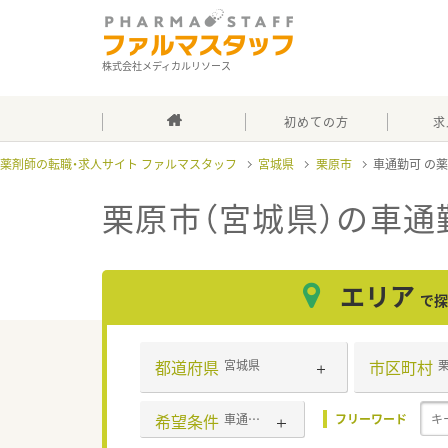
株式会社メディカルリソース
初めての方
求
薬剤師の転職・求人サイト ファルマスタッフ
宮城県
栗原市
車通勤可
栗原市（宮城県）の車通
エリア
で探
都道府県
市区町村
宮城県
希望条件
車通勤可
フリーワード