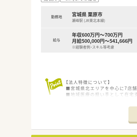
宮城県 栗原市
勤務地
瀬峰駅 (JR東北本線)
年収600万円～700万円
月給500,000円～541,666円
給与
※経験者例・スキル等考慮
【法人特徴について】
■宮城県北エリアを中心に7店
■地域医療の担い手として在宅
■大手チェーンのような厳しい
【店舗情報と応需状況について】
■JR東北本線の瀬峰駅から車
■内科を中心に多科目を応需して
■地域住民の方々のコミュニテ