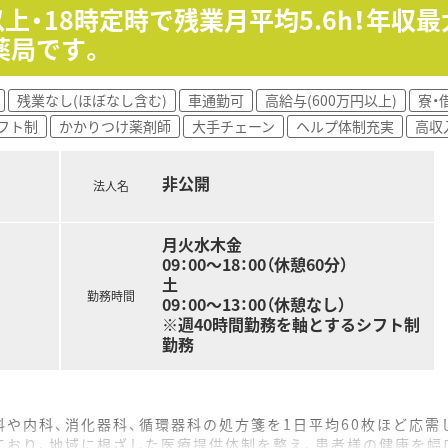
以上・18時定時で残業月平均5.6h！年収
薬局です。
残業なし(ほぼなし含む)
車通勤可
高給与(600万円以上)
寮・
フト制
かかりつけ薬剤師
大手チェーン
ヘルプ体制充実
高収
非公開
法人名
月火水木金
09：00～18：00（休憩60分）
土
勤務時間
09：00～13：00（休憩なし）
※週40時間勤務を軸とするシフト制
勤務
や内科、消化器科、循環器科の処方箋を1日平均60枚ほど応需
ており、地域に根ざした医療提供体制を整え、患者様の健康を幅