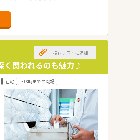
習できる環境が整っています。
務に取り組んでいます。
し続ける企業です。
成長を続けています。
検討リストに追加
に最新の知識を共有しています。
用できる制度があります。
深く関われるのも魅力♪
わせた働き方を提供します。
在宅
~18時までの職場