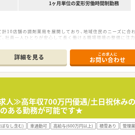
1ヶ月単位の変形労働時間制勤務
て計10店舗の調剤薬局を展開しており、地域住民のニーズに合
ど、社員一人ひとりが安心して長く働ける職場環境の整備に注力
タッフ主体で行うなど、地域に愛される薬局を目指して各店舗が
この求人に
詳細を見る
お問い合わせ
20分ほどの距離に位置しており、近隣のクリニックから内科や
どとなっており、薬剤師は常勤1名とパート1名、事務スタッフ2
の採用品目数を確保しており、外来調剤だけでなく居宅への在宅
ら530万円の提示が可能であり、これまでのご経験やスキルを
るため日々の努力が還元されやすく、安定した給与体系の中でキ
求人≫高年収700万円優遇/土日祝休みの
各種保険が完備されているほか、通勤用の車両貸与についても相
リのある勤務が可能です★
00万円以上からのスタートが可能であり、安定した固定給で生
ほぼなし含む)
車通勤可
高給与(600万円以上)
積雪あり
管理
などの貢献度に応じて評価がなされ、入社数年で530万円を超
の分月々の給与水準が高く設定されており、月々の手取り額を