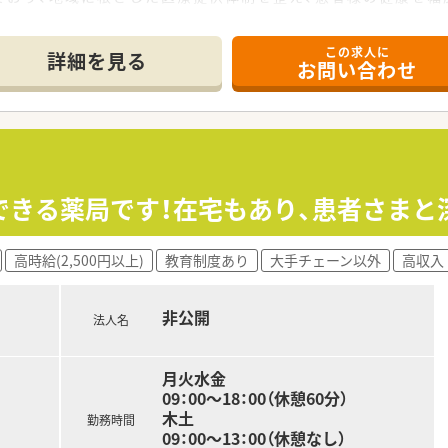
広く取り揃えており、様々な症例に対応できる充実した設備と学
この求人に
詳細を見る
お問い合わせ
掲げ、地域に密着した頼りになる身近な薬局を目指して日々の業
るよう、健康に関する身近なアドバイザーとして地域社会に貢献
を常に忘れず、薬局としての存在意義を全社員が日々考えながら
として、e-Learningの導入や定期的な勉強会を開催し、常
り、全国のホテルやレジャー施設、ショッピングなどを格安で利
できる薬局です！在宅もあり、患者さまと
ため、産休や育休の取得実績があり、ライフステージの変化に合
高時給(2,500円以上)
教育制度あり
大手チェーン以外
高収入
非公開
法人名
月火水金
09：00～18：00（休憩60分）
木土
勤務時間
09：00～13：00（休憩なし）