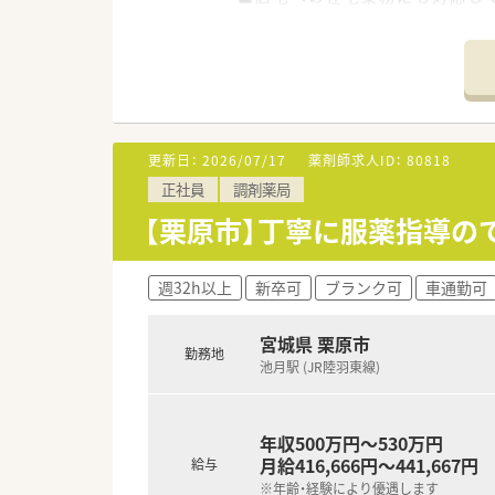
■1000品目以上の医薬品を幅
【法人特徴について】
■ふれあいと思いやりを理念に
■患者様が明るく元気に過ごせ
■笑顔での挨拶や感謝の気持ち
更新日：
2026/07/17
薬剤師求人ID：
80818
【こんな取り組みをしています】
正社員
調剤薬局
■スタッフのスキルアップを目的
■福利厚生倶楽部に加入してお
【栗原市】丁寧に服薬指導の
■仕事と家庭の両立を支援する
週32h以上
新卒可
ブランク可
車通勤可
宮城県 栗原市
勤務地
池月駅 (JR陸羽東線)
年収500万円～530万円
月給416,666円～441,667円
給与
※年齢・経験により優遇します