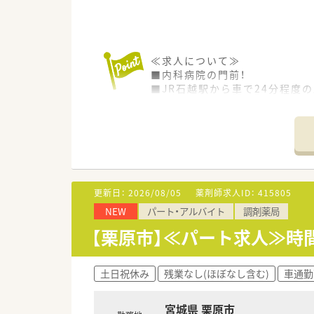
≪求人について≫
■内科病院の門前！
■JR石越駅から車で24分程度
■薬剤師常勤2名体制の店舗です
≪こんな方へオススメ≫
■お仕事とプライベートをしっ
■高年収で稼ぎたい方。
■地域密着で居住地を変えずに
■近い将来管理薬剤師として勤
更新日：
2026/08/05
薬剤師求人ID：
415805
NEW
パート・アルバイト
調剤薬局
≪企業について≫
■調剤薬局5店舗、ドラッグスト
【栗原市】≪パート求人≫時
■昭和53年に創設され50年近
■離職率が低く定着率が高いた
土日祝休み
残業なし(ほぼなし含む)
車通勤
宮城県 栗原市