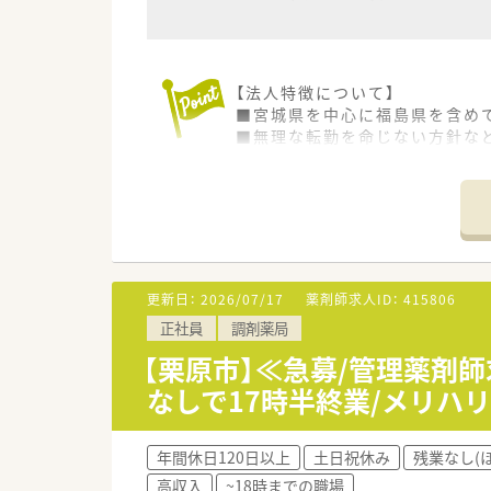
【法人特徴について】
■宮城県を中心に福島県を含め
■無理な転勤を命じない方針な
■季節ごとの店内装飾を現場ス
【店舗情報と応需状況について】
■JR陸羽東線の池月駅から車で
■処方箋枚数は1日平均55枚ほ
■地域の特性に合わせた医薬品
更新日：
2026/07/17
薬剤師求人ID：
415806
【求人情報について】
正社員
調剤薬局
■正社員として年収500万円か
■昇給は年1回4月に実施され
【栗原市】≪急募/管理薬剤師
■福利厚生として退職金制度や
なしで17時半終業/メリハ
【想定されるモデル年収】
■30代の経験者であれば年収5
年間休日120日以上
土日祝休み
残業なし(
■在宅業務への対応や店舗応援
高収入
~18時までの職場
■賞与設定はございませんがそ