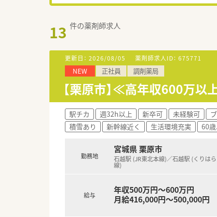
件の薬剤師求人
13
更新日：
2026/08/05
薬剤師求人ID：
675771
NEW
正社員
調剤薬局
【栗原市】≪高年収600万
駅チカ
週32h以上
新卒可
未経験可
ブ
積雪あり
新幹線近く
生活環境充実
60
宮城県 栗原市
勤務地
石越駅 (JR東北本線)／石越駅 (くりは
線)
年収500万円～600万円
給与
月給416,000円～500,000円