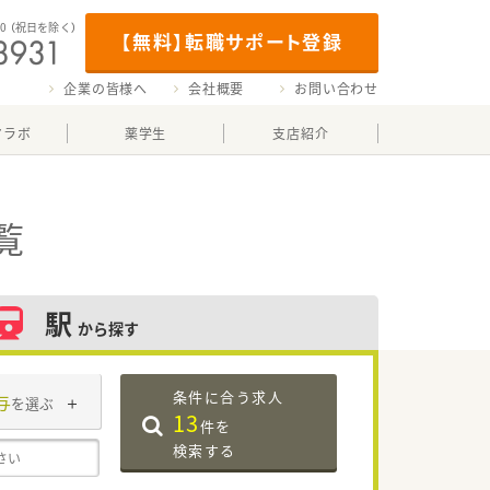
00
（祝日を除く）
【無料】転職サポート登録
企業の皆様へ
会社概要
お問い合わせ
マラボ
薬学生
支店紹介
覧
駅
から探す
条件に合う求人
与
を選ぶ
13
件を
検索する