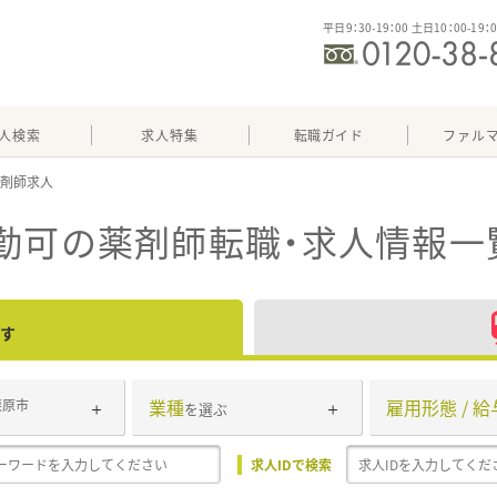
平日9：30-19：00 土日10：00-19：
人検索
求人特集
転職ガイド
ファル
勤可
の薬剤師転職・求人情報一
す
業種
雇用形態 / 給
栗原市
を選ぶ
求人IDで検索