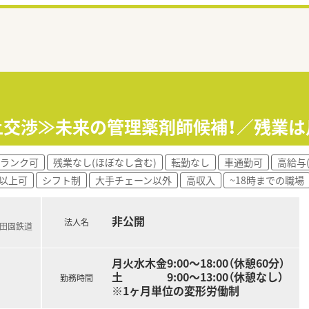
以上交渉≫未来の管理薬剤師候補！／残業は
ランク可
残業なし(ほぼなし含む)
転勤なし
車通勤可
高給与(
歳以上可
シフト制
大手チェーン以外
高収入
~18時までの職場
非公開
法人名
ら田園鉄道
月火水木金9:00～18:00（休憩60分）
土 9:00～13:00（休憩なし）
勤務時間
※1ヶ月単位の変形労働制