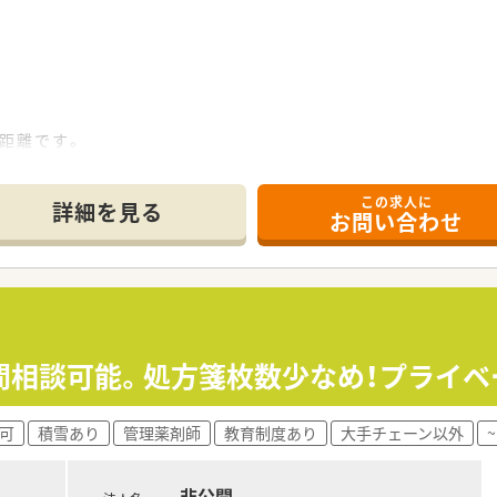
の距離です。
。薬剤師は共に60代・70代の2名体制で管理薬剤師候補を募集
この求人に
詳細を見る
お問い合わせ
かり分けてメリハリを付けたい方。
働きたい方。
務してみたい方。
ア3店舗を運営する地域密着型の企業です。
間相談可能。処方箋枚数少なめ！プライベ
く地域密着で地域医療に貢献してきました。
め、その結果高齢なスタッフも多くなってきており若返りを検討
可
積雪あり
管理薬剤師
教育制度あり
大手チェーン以外
非公開