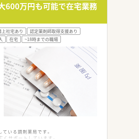
最大600万円も可能で在宅業務
借上社宅あり
認定薬剤師取得支援あり
入
在宅
~18時までの職場
している調剤薬局です。
広くサポートしています。