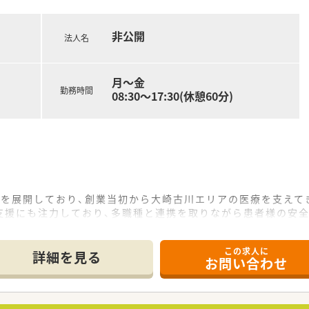
非公開
法人名
月～金
勤務時間
08:30～17:30(休憩60分)
舗を展開しており、創業当初から大崎古川エリアの医療を支えて
支援にも注力しており、多職種と連携を取りながら患者様の安
ルールに縛られすぎない自由な社風があり、定着率が高く長く働
この求人に
詳細を見る
お問い合わせ
で5分ほどの場所に位置しており、閑静な住宅街にある診療所の
いますが、処方箋枚数は1日あたり40〜50枚程度と、比較的
ィのような温かい雰囲気があり、幅広い年代の患者様が来局され