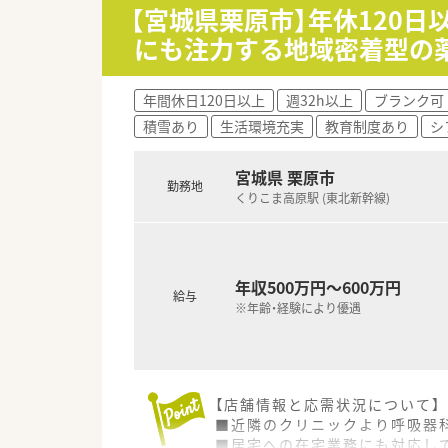
【宮城県栗原市】年休120日
にも注力する地域密着型の
年間休日120日以上
週32h以上
ブランク可
積雪あり
生活環境充実
教育制度あり
シ
宮城県 栗原市
勤務地
くりこま高原駅 (東北新幹線)
年収500万円～600万円
給与
※年齢・経験により優遇
【店舗情報と応需状況について】
■近隣のクリニックより呼吸器科
■居宅への在宅業務にも対応し