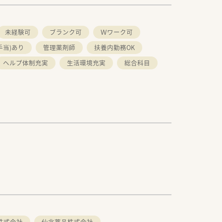
未経験可
ブランク可
Ｗワーク可
手当)あり
管理薬剤師
扶養内勤務OK
ヘルプ体制充実
生活環境充実
総合科目
株式会社
仙北薬品株式会社