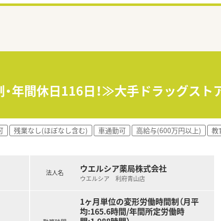
制・年間休日116日！≫大手ドラッグス
可
残業なし(ほぼなし含む)
車通勤可
高給与(600万円以上)
教
ウエルシア薬局株式会社
法人名
ウエルシア 利府青山店
1ヶ月単位の変形労働時間制（月平
均:165.6時間/年間所定労働時