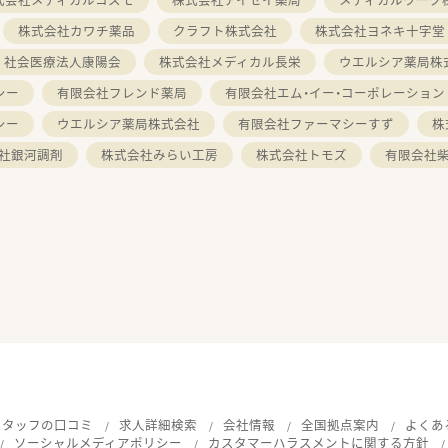
株式会社カワチ薬品
クラフト株式会社
株式会社ヨネキ十字堂
社会医療法人康陽会
株式会社メディカル長栄
ウエルシア薬局株
シー
有限会社フレンド薬局
有限会社エム・イー・コーポレーション
シー
ウエルシア薬局株式会社
有限会社ファーマシーすず
株
社銀河調剤
株式会社みらい工房
株式会社トモズ
有限会社
スタッフの口コミ
求人詳細検索
会社情報
全国拠点案内
よくあ
ソーシャルメディアポリシー
カスタマーハラスメントに関する方針