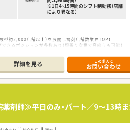
間:1,988時間）
勤務時間
※1日4~15時間のシフト制勤務（店舗
により異なる）
設型約2,000店舗以上）を展開し調剤店舗数業界TOP！
プできるポジションが多数あり！頑張り次第で高給与も可能！
、経験の少ない方でも500万前半スタートと業界TOP水準！
社内研修や外部組織と連携した研修を用意されています
この求人に
そ活躍できるキャリアパスが多種多様に用意されています。
詳細を見る
お問い合わせ
ジャーや営業部長等のマネジメントのポジションも増えます。
せるスペシャリストを目指すことも可能です。
部門等の本社スタッフなど活動領域は多種多様です。
おり、在宅医療へもしっかりと関わる事ができます。
能で、時短制度は小学5年生まで時短勤務ができるよう変更予定
イフバランスが整っています
員割引制度など嬉しいメリットもたくさんあります！
院薬剤師≫平日のみ・パート／9～13時ま
。
育制度あり
総合科目
漢方