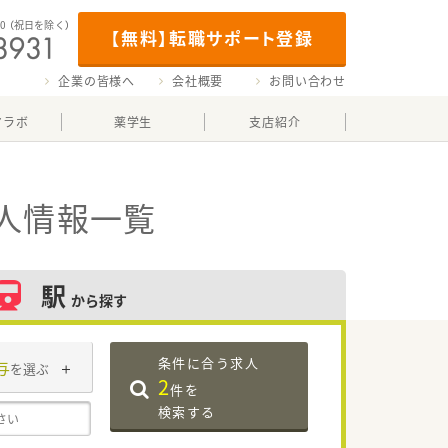
00
（祝日を除く）
【無料】転職サポート登録
企業の皆様へ
会社概要
お問い合わせ
マラボ
薬学生
支店紹介
人情報一覧
駅
から探す
条件に合う求人
与
を選ぶ
2
件を
検索する