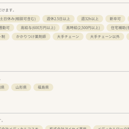
だけます。
土日休み(相談可含む)
週休2.5日以上
週32h以上
新卒可
通勤可
高給与(600万円以上)
高時給(2,500円以上)
住宅補助(
ト制
かかりつけ薬剤師
大手チェーン
大手チェーン以外
。
田県
山形県
福島県
す。
式会社メディカルコスモ
株式会社アイセイ薬局
メディカルワーク