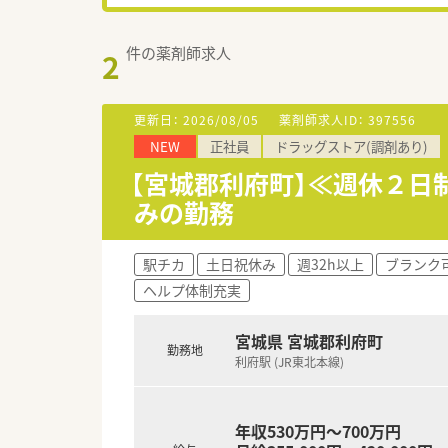
件の薬剤師求人
2
更新日：
2026/08/05
薬剤師求人ID：
397556
NEW
正社員
ドラッグストア(調剤あり)
【宮城郡利府町】≪週休２日
みの勤務
駅チカ
土日祝休み
週32h以上
ブランク
ヘルプ体制充実
宮城県 宮城郡利府町
勤務地
利府駅 (JR東北本線)
年収530万円～700万円