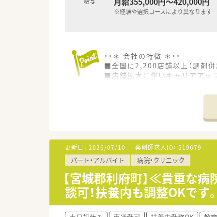
月給355,000円～420,000円
給与
※経験や選択コースにより異なります
・・＊ 会社の特徴 ＊・・
■全国に2,200店舗以上（調剤併
■店舗拡大に伴いキャリアアッ
■経験や勤務コースによりますが
■職種や職域に合わせ、豊富な
■薬剤師が中心の会社だからこ
■店舗拡大に伴い、エリアマネ
■在宅や教育等の専門性を活か
■その他にも、管理部門や商品
■在宅実施店舗は年々増加して
更新日：
2026/07/10
薬剤師求人ID：
519679
■育児休暇は3歳まで取得が可
パート・アルバイト
病院・クリニック
■年間休日が120日とワークラ
■日用品から常備薬まで、従業
【宮城郡利府町】≪貴重な病
談可！扶養内も調整OKです
土日祝休み
車通勤可
扶養内勤務OK
教