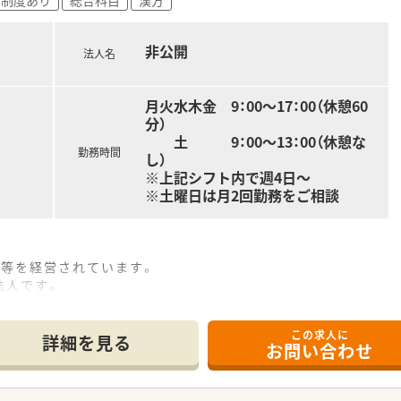
非公開
法人名
月火水木金 9：00～17：00（休憩60
分）
土 9：00～13：00（休憩な
勤務時間
し）
※上記シフト内で週4日～
※土曜日は月2回勤務をご相談
設等を経営されています。
法人です。
践を院是としており、
病院を目指して社会に貢献するため、
この求人に
ています。
詳細を見る
お問い合わせ