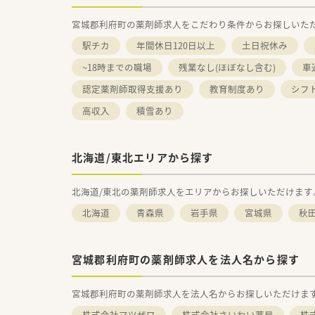
宮城郡利府町の薬剤師求人をこだわり条件からお探しいた
駅チカ
年間休日120日以上
土日祝休み
~18時までの職場
残業なし(ほぼなし含む)
車
認定薬剤師取得支援あり
教育制度あり
シフ
高収入
積雪あり
北海道/東北エリアから探す
北海道/東北の薬剤師求人をエリアからお探しいただけます
北海道
青森県
岩手県
宮城県
秋
宮城郡利府町の薬剤師求人を法人名から探す
宮城郡利府町の薬剤師求人を法人名からお探しいただけま
株式会社マツザワ
株式会社さいわい薬局
株