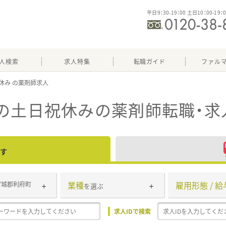
平日9：30-19：00 土日10：00-19：
人検索
求人特集
転職ガイド
ファル
休み
の土日祝休み
の薬剤師転職・求
す
業種
雇用形態 / 給
宮城郡利府町
を選ぶ
求人IDで検索