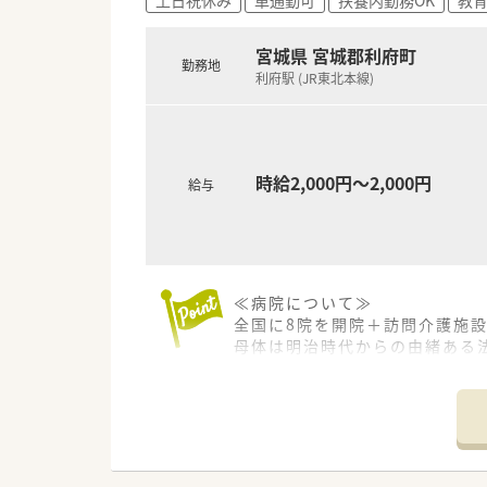
宮城県 宮城郡利府町
勤務地
利府駅 (JR東北本線)
時給2,000円～2,000円
給与
≪病院について≫
全国に8院を開院＋訪問介護施
母体は明治時代からの由緒ある
「安全・適切・親切」な医療の実
医療水準をたもち、信頼される
全職員が一丸となって勤務され