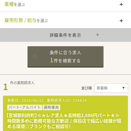
業種
を選ぶ
雇用形態 / 給与
を選ぶ
詳細条件を表示
条件に合う求人
1
件を
検索する
1
件の薬剤師求人
並び順
更新日：
2026/06/22
薬剤師求人ID：
724824
パート・アルバイト
調剤薬局
【宮城郡利府町】≪★レア求人★高時給2,686円パート★≫
時間数多めに勤務可能な方歓迎♪併設店で幅広い経験が積
める環境◎ブランクもご相談可！