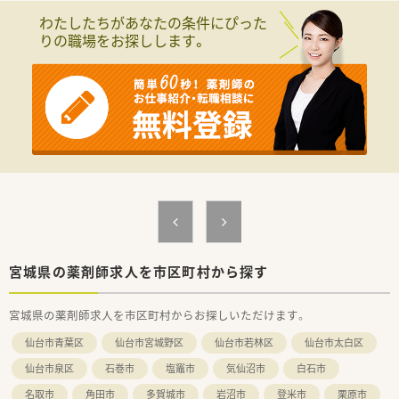
■日本を代表する大手総合小売企業が母体であり、非常に安定し
わたしたちがあなたの条件にぴった
た経営基盤が魅力です。
りの職場をお探しします。
■調剤だけでなくOTCも併設し、地域住民の健康をトータルでサ
ポートすることを目指しています。
■薬剤師の専門性を活かしつつ、店舗運営や商品開発など多様な
キャリアへ挑戦可能です。
【こんな方にオススメ】
■安定した環境で長く働きたい方、調剤だけでなくOTCにも挑戦
したい方におすすめです。
■患者様とじっくり向き合える環境で、コミュニケーションを大
切にしたい方です。
■ワークライフバランスを重視し、業界トップクラスの休日数を
求める方に最適です。
宮城県の薬剤師求人を市区町村から探す
宮城県の薬剤師求人を市区町村からお探しいただけます。
仙台市青葉区
仙台市宮城野区
仙台市若林区
仙台市太白区
仙台市泉区
石巻市
塩竈市
気仙沼市
白石市
名取市
角田市
多賀城市
岩沼市
登米市
栗原市