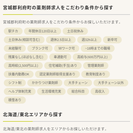
宮城郡利府町の薬剤師求人をこだわり条件から探す
宮城郡利府町の薬剤師求人をこだわり条件からお探しいただけます。
駅チカ
年間休日120日以上
土日祝休み
土日休み(相談可含む)
週休2.5日以上
週32h以上
新卒可
未経験可
ブランク可
Ｗワーク可
~18時までの職場
残業なし(ほぼなし含む)
車通勤可
高給与(600万円以上)
高時給(2,500円以上)
住宅補助(手当)あり
管理薬剤師
扶養内勤務OK
認定薬剤師取得支援あり
教育制度あり
シフト制
かかりつけ薬剤師
大手チェーン
大手チェーン以外
ヘルプ体制充実
生活環境充実
総合科目
高収入
積雪あり
北海道/東北エリアから探す
北海道/東北の薬剤師求人をエリアからお探しいただけます。