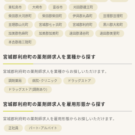
東松島市
大崎市
富谷市
刈田郡蔵王町
柴田郡大河原町
柴田郡柴田町
伊具郡丸森町
亘理郡亘理町
亘理郡山元町
宮城郡七ヶ浜町
宮城郡利府町
黒川郡大和町
加美郡色麻町
加美郡加美町
遠田郡涌谷町
遠田郡美里町
本吉郡南三陸町
宮城郡利府町の薬剤師求人を業種から探す
宮城郡利府町の薬剤師求人を業種からお探しいただけます。
調剤薬局
病院・クリニック
ドラッグストア
ドラッグストア(調剤あり)
宮城郡利府町の薬剤師求人を雇用形態から探す
宮城郡利府町の薬剤師求人を雇用形態からお探しいただけます。
正社員
パート・アルバイト