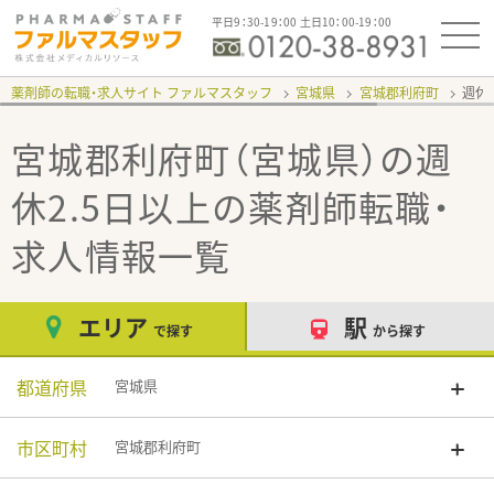
平日9：30-19：00 土日10：00-19：00
薬剤師の転職・求人サイト ファルマスタッフ
宮城県
宮城郡利府町
週休
宮城郡利府町（宮城県）の週
休2.5日以上
の薬剤師転職・
求人情報一覧
エリア
駅
で探す
から探す
都道府県
宮城県
市区町村
宮城郡利府町