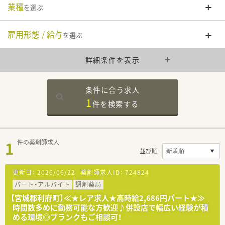
業種
を選ぶ
雇用形態 / 給与
を選ぶ
詳細条件を表示
条件に合う求人
1
件を
検索する
1
件の薬剤師求人
並び順
更新日：
2026/06/22
薬剤師求人ID：
724824
パート・アルバイト
調剤薬局
【宮城郡利府町】≪★レア求人★高時給2,686円パート★≫
時間数多めに勤務可能な方歓迎♪併設店で幅広い経験が積
める環境◎ブランクもご相談可！