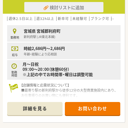
検討リストに追加
週休2.5日以上
週32h以上
新卒可
未経験可
ブランク可
Ｗワーク
宮城県 宮城郡利府町
新利府駅 (JR東北本線)
勤務地
時給2,686円～2,686円
年齢・経験により応相談
給与
月～日祝
09：00～20：00（休憩60分）
勤務
※上記の中でお時間帯・曜日は調整可能
時間
【店舗情報と応需状況について】
■最寄り駅の新利府駅から徒歩12分の大型商業施設内にあり、
お仕事帰りのお買い物にも便利です。
■主に眼科を中心に、近隣の医療機関から様々な処方箋を面で応
需しスキルアップが可能です。
詳細を見る
お問い合わせ
■1日の処方箋枚数は40枚前後で、常勤3名・パート3名の薬剤師
が在籍しています。
【法人特徴について】