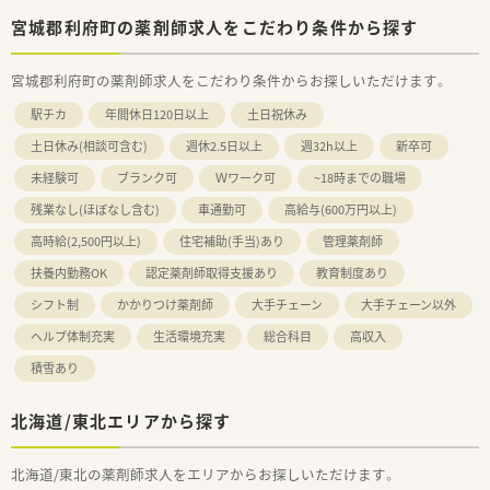
宮城郡利府町の薬剤師求人をこだわり条件から探す
宮城郡利府町の薬剤師求人をこだわり条件からお探しいただけます。
駅チカ
年間休日120日以上
土日祝休み
土日休み(相談可含む)
週休2.5日以上
週32h以上
新卒可
未経験可
ブランク可
Ｗワーク可
~18時までの職場
残業なし(ほぼなし含む)
車通勤可
高給与(600万円以上)
高時給(2,500円以上)
住宅補助(手当)あり
管理薬剤師
扶養内勤務OK
認定薬剤師取得支援あり
教育制度あり
シフト制
かかりつけ薬剤師
大手チェーン
大手チェーン以外
ヘルプ体制充実
生活環境充実
総合科目
高収入
積雪あり
北海道/東北エリアから探す
北海道/東北の薬剤師求人をエリアからお探しいただけます。