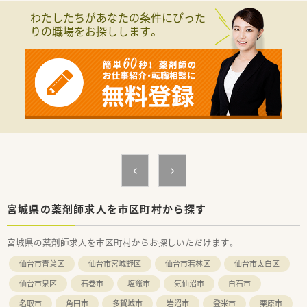
■日本を代表する大手総合小売企業が母体であり、非常に安定し
わたしたちがあなたの条件にぴった
た経営基盤が魅力です。
りの職場をお探しします。
■調剤だけでなくOTCも併設し、地域住民の健康をトータルでサ
ポートすることを目指しています。
■薬剤師の専門性を活かしつつ、店舗運営や商品開発など多様な
キャリアへ挑戦可能です。
【こんな方にオススメ】
■安定した環境で長く働きたい方、調剤だけでなくOTCにも挑戦
したい方におすすめです。
■患者様とじっくり向き合える環境で、コミュニケーションを大
切にしたい方です。
■ワークライフバランスを重視し、業界トップクラスの休日数を
求める方に最適です。
宮城県の薬剤師求人を市区町村から探す
宮城県の薬剤師求人を市区町村からお探しいただけます。
仙台市青葉区
仙台市宮城野区
仙台市若林区
仙台市太白区
仙台市泉区
石巻市
塩竈市
気仙沼市
白石市
名取市
角田市
多賀城市
岩沼市
登米市
栗原市