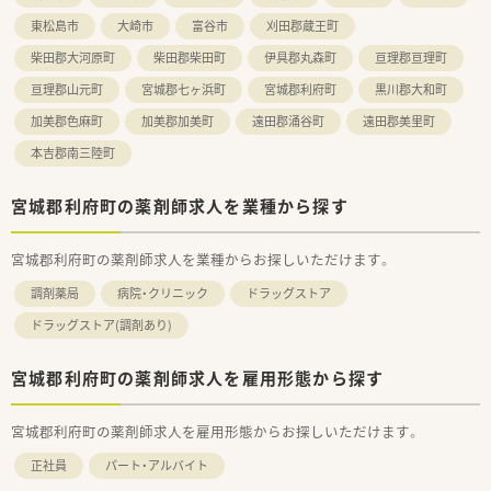
東松島市
大崎市
富谷市
刈田郡蔵王町
柴田郡大河原町
柴田郡柴田町
伊具郡丸森町
亘理郡亘理町
亘理郡山元町
宮城郡七ヶ浜町
宮城郡利府町
黒川郡大和町
加美郡色麻町
加美郡加美町
遠田郡涌谷町
遠田郡美里町
本吉郡南三陸町
宮城郡利府町の薬剤師求人を業種から探す
宮城郡利府町の薬剤師求人を業種からお探しいただけます。
調剤薬局
病院・クリニック
ドラッグストア
ドラッグストア(調剤あり)
宮城郡利府町の薬剤師求人を雇用形態から探す
宮城郡利府町の薬剤師求人を雇用形態からお探しいただけます。
正社員
パート・アルバイト