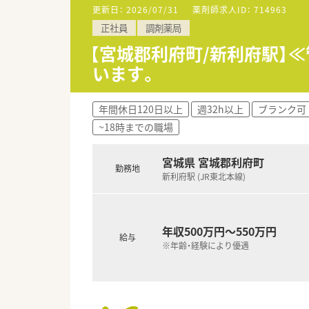
■在宅実施店舗は年々増加して
更新日：
2026/07/31
薬剤師求人ID：
714963
■育児休暇は3歳まで取得が可
正社員
調剤薬局
■年間休日が120日とワークラ
■日用品から常備薬まで、従業
【宮城郡利府町/新利府駅】
います。
年間休日120日以上
週32h以上
ブランク可
~18時までの職場
宮城県 宮城郡利府町
勤務地
新利府駅 (JR東北本線)
年収500万円～550万円
給与
※年齢・経験により優遇