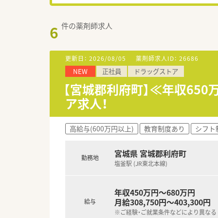
件の薬剤師求人
6
更新日：
2026/08/05
薬剤師求人ID：
26686
NEW
正社員
ドラッグストア
【宮城郡利府町】≪年収650
ア求人！
高給与(600万円以上)
教育制度あり
シフト
宮城県 宮城郡利府町
勤務地
塩釜駅 (JR東北本線)
年収450万円～680万円
月給308,750円～403,300円
給与
※ご経験・ご就業条件などにより異なる