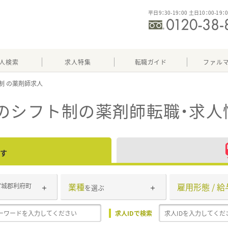
平日9：30-19：00 土日10：00-19：
人検索
求人特集
転職ガイド
ファル
制
のシフト制
の薬剤師転職・求人
す
業種
雇用形態 / 給
宮城郡利府町
を選ぶ
求人IDで検索