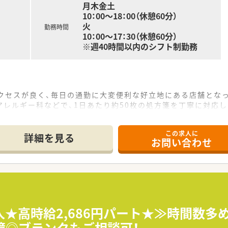
月木金土
10：00～18：00（休憩60分）
火
勤務時間
10：00～17：30（休憩60分）
※週40時間以内のシフト制勤務
アクセスが良く、毎日の通勤に大変便利な好立地にある店舗とな
レルギー科などで、1日あたり約50枚の処方箋を丁寧に対応し
が在籍しており、複数名体制で手厚い人員配置をしっかりと整え
この求人に
て】
詳細を見る
お問い合わせ
とした増員募集でです。
しており、患者様に笑顔で明るく挨拶ができるコミュニケーショ
があり、周囲と協力しながら業務に取り組める協調性のある方が
おり、日々の業務において患者様とのふれあいと思いやりを大切
くための健康に関するアドバイザーとして、身近な薬局であり続
人★高時給2,686円パート★≫時間数
ることは、笑顔で挨拶し、ありがとうという感謝の気持ちを忘れ
境◎ブランクもご相談可！