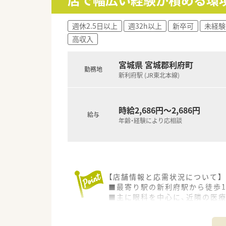
週休2.5日以上
週32h以上
新卒可
未経験
高収入
宮城県 宮城郡利府町
勤務地
新利府駅 (JR東北本線)
時給2,686円～2,686円
給与
年齢・経験により応相談
【店舗情報と応需状況について】
■最寄り駅の新利府駅から徒歩
■主に眼科を中心に、近隣の医
■1日の処方箋枚数は40枚前後