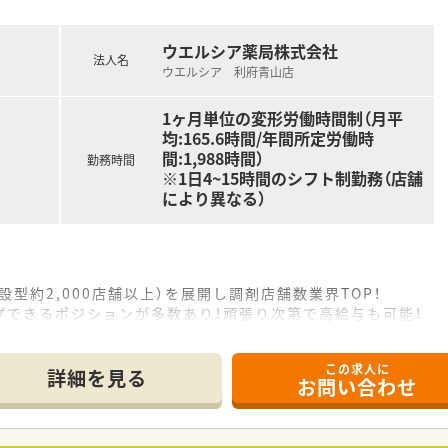
ウエルシア薬局株式会社
法人名
ウエルシア 利府青山店
1ヶ月単位の変形労働時間制（月平
均:165.6時間/年間所定労働時
間:1,988時間）
勤務時間
※1日4~15時間のシフト制勤務（店舗
により異なる）
設型約2,000店舗以上）を展開し調剤店舗数業界TOP！
プできるポジションが多数あり！頑張り次第で高給与も可能！
、経験の少ない方でも500万前半スタートと業界TOP水準！
社内研修や外部組織と連携した研修を用意されています
この求人に
そ活躍できるキャリアパスが多種多様に用意されています。
詳細を見る
お問い合わせ
ジャーや営業部長等のマネジメントのポジションも増えます。
せるスペシャリストを目指すことも可能です。
部門等の本社スタッフなど活動領域は多種多様です。