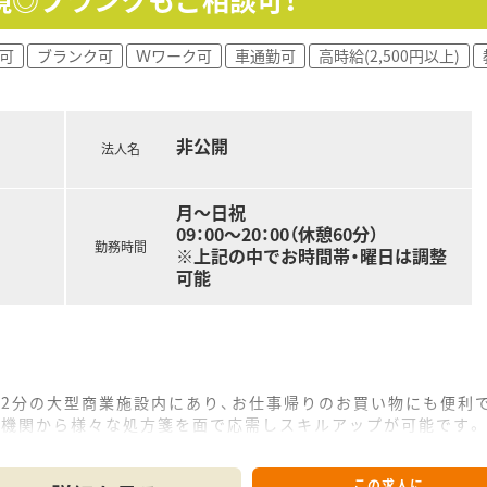
可
ブランク可
Ｗワーク可
車通勤可
高時給(2,500円以上)
非公開
法人名
月～日祝
09：00～20：00（休憩60分）
勤務時間
※上記の中でお時間帯・曜日は調整
可能
12分の大型商業施設内にあり、お仕事帰りのお買い物にも便利
療機関から様々な処方箋を面で応需しスキルアップが可能です。
で、常勤3名・パート3名の薬剤師が在籍しています。
この求人に