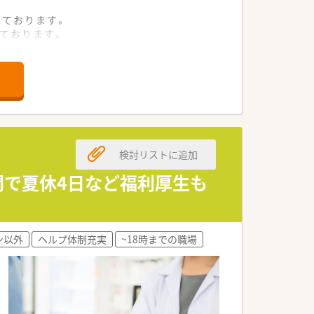
っております。
ております。
ております。
求めております。
ン力を重視します。
理想となります。
検討リストに追加
にしています。
けたい考えです。
間で夏休4日など福利厚生も
ないことです。
ン以外
ヘルプ体制充実
~18時までの職場