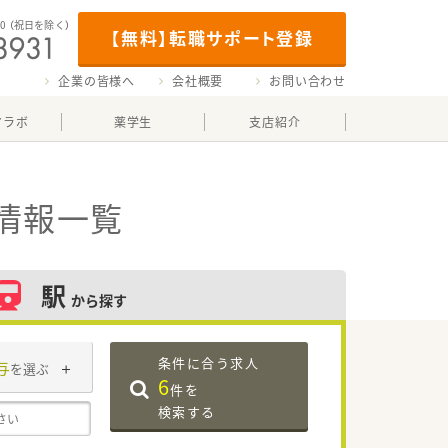
00
（祝日を除く）
【無料】転職サポート登録
企業の皆様へ
会社概要
お問い合わせ
マラボ
薬学生
支店紹介
情報一覧
駅
から探す
条件に合う求人
与
を選ぶ
6
件を
検索する