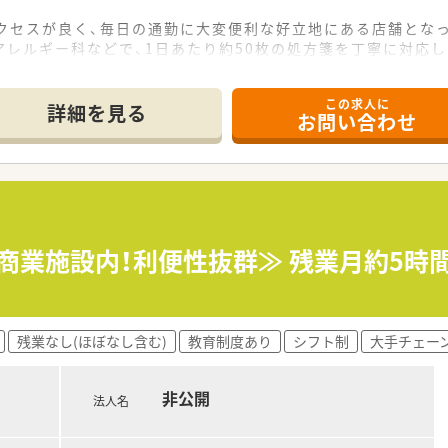
アクセスが良く、毎日の通勤に大変便利な好立地にある店舗とな
レルギー科などで、1日あたり約50枚の処方箋を丁寧に対応し
が在籍しており、複数名体制で手厚い人員配置をしっかりと整え
この求人に
て】
詳細を見る
お問い合わせ
とした増員募集であり、管理薬剤師としての経験をお持ちの方を
しており、患者様に笑顔で明るく挨拶ができるコミュニケーショ
があり、周囲と協力しながら業務に取り組める協調性のある方が
おり、日々の業務において患者様とのふれあいと思いやりを大切
くための健康に関するアドバイザーとして、身近な薬局であり続
≪商業施設内！利便性抜群≫ 残業月約5時
ることは、笑顔で挨拶し、ありがとうという感謝の気持ちを忘れ
残業なし(ほぼなし含む)
教育制度あり
シフト制
大手チェー
非公開
法人名