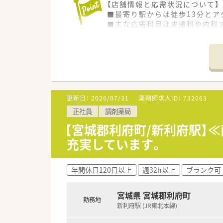
【店舗情報と応需状況について】
■最寄り駅からは徒歩13分と
■主な応需科目は皮膚科や内科ア
■常勤薬剤師2名と事務員3名
【募集背景と求める人物像につい
■今回は店舗の体制強化を目的
■地域密着型の店舗運営を目指
■若手スタッフの育成にも関心
更新日：
2026/07/31
薬剤師求人ID：
732063
【法人特徴について】
正社員
調剤薬局
■地域密着型の薬局を目指して
■明るく元気に過ごしていただ
【宮城郡利府町/新利府駅】
■日々の活動で常に心がけてい
充実しています。
年間休日120日以上
週32h以上
ブランク可
宮城県 宮城郡利府町
勤務地
新利府駅 (JR東北本線)