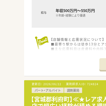
年収500万円～550万円
給与
※年齢・経験により優遇
【店舗情報と応需状況について】
■最寄り駅からは徒歩13分と
■主な応需科目は皮膚科や内科ア
■常勤薬剤師2名と事務員3名
【募集背景と求める人物像につい
■今回は店舗の体制強化を目的
■地域密着型の店舗運営を目指
■若手スタッフの育成にも関心
更新日：
2026/06/22
薬剤師求人ID：
724824
【法人特徴について】
パート・アルバイト
調剤薬局
■地域密着型の薬局を目指して
■明るく元気に過ごしていただ
【宮城郡利府町】≪★レア求
■日々の活動で常に心がけてい
店で幅広い経験が積める環