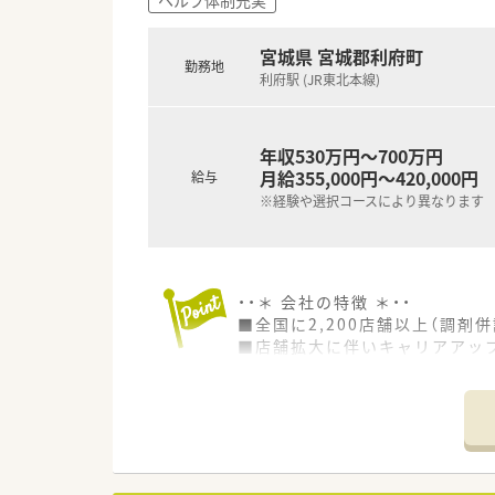
宮城県 宮城郡利府町
勤務地
利府駅 (JR東北本線)
年収530万円～700万円
月給355,000円～420,000円
給与
※経験や選択コースにより異なります
・・＊ 会社の特徴 ＊・・
■全国に2,200店舗以上（調剤併
■店舗拡大に伴いキャリアアッ
■経験や勤務コースによりますが
■職種や職域に合わせ、豊富な
■薬剤師が中心の会社だからこ
■店舗拡大に伴い、エリアマネ
■在宅や教育等の専門性を活か
■その他にも、管理部門や商品