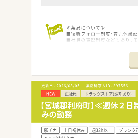
≪薬局について≫
■復職フォロー制度・育児休業
■社員の表彰制度などもあり、
更新日：
2026/08/05
薬剤師求人ID：
397556
NEW
正社員
ドラッグストア(調剤あり)
【宮城郡利府町】≪週休２日
みの勤務
駅チカ
土日祝休み
週32h以上
ブランク
ヘルプ体制充実