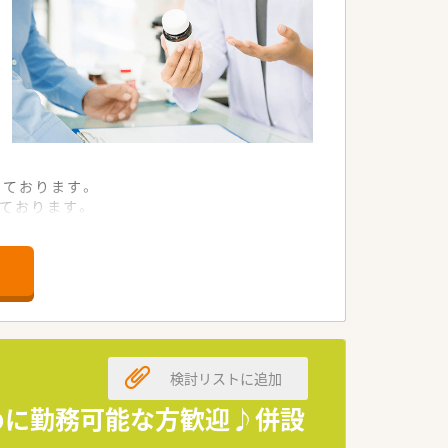
っております。
ております。
ております。
ン力を重視します。
理想となります。
検討リストに追加
にしています。
けたい考えです。
多めに勤務可能な方歓迎♪併設
ないことです。