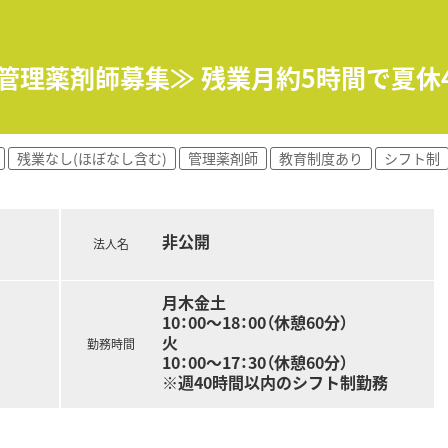
おり、在宅医療へもしっかりと関わる事ができます。
能で、時短制度は小学5年生まで時短勤務ができるよう変更予定
イフバランスが整っています
員割引制度など嬉しいメリットもたくさんあります！
≪管理薬剤師募集≫ 残業月約5時間で夏
残業なし(ほぼなし含む)
管理薬剤師
教育制度あり
シフト制
非公開
法人名
月木金土
10：00～18：00（休憩60分）
火
勤務時間
10：00～17：30（休憩60分）
※週40時間以内のシフト制勤務