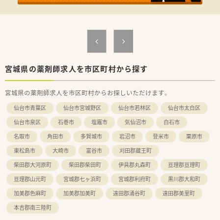
宮城県の薬剤師求人を市区町村から探す
宮城県の薬剤師求人を市区町村からお探しいただけます。
仙台市青葉区
仙台市宮城野区
仙台市若林区
仙台市太白区
仙台市泉区
石巻市
塩竈市
気仙沼市
白石市
名取市
角田市
多賀城市
岩沼市
登米市
栗原市
東松島市
大崎市
富谷市
刈田郡蔵王町
柴田郡大河原町
柴田郡柴田町
伊具郡丸森町
亘理郡亘理町
亘理郡山元町
宮城郡七ヶ浜町
宮城郡利府町
黒川郡大和町
加美郡色麻町
加美郡加美町
遠田郡涌谷町
遠田郡美里町
本吉郡南三陸町