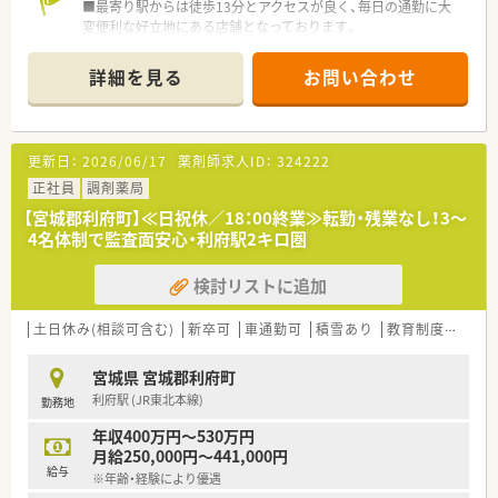
■最寄り駅からは徒歩13分とアクセスが良く、毎日の通勤に大
変便利な好立地にある店舗となっております。
■主な応需科目は皮膚科や内科アレルギー科などで、1日あたり
約50枚の処方箋を丁寧に対応しております。
詳細を見る
お問い合わせ
■常勤薬剤師2名と事務員3名が在籍しており、複数名体制で手
厚い人員配置をしっかりと整えております。
【募集背景と求める人物像について】
更新日：
2026/06/17
薬剤師求人ID：
324222
■今回は店舗の体制強化を目的とした増員募集でです。
■地域密着型の店舗運営を目指しており、患者様に笑顔で明るく
正社員
調剤薬局
挨拶ができるコミュニケーション力を重視します。
【宮城郡利府町】≪日祝休／18：00終業≫転勤・残業なし！3～
■若手スタッフの育成にも関心があり、周囲と協力しながら業務
4名体制で監査面安心・利府駅2キロ圏
に取り組める協調性のある方が理想となります。
検討リストに追加
【法人特徴について】
■地域密着型の薬局を目指しており、日々の業務において患者様
とのふれあいと思いやりを大切にしています。
土日休み(相談可含む)
新卒可
車通勤可
積雪あり
教育制度あり
■明るく元気に過ごしていただくための健康に関するアドバイ
ザーとして、身近な薬局であり続けたい考えです。
宮城県 宮城郡利府町
■日々の活動で常に心がけていることは、笑顔で挨拶し、ありが
利府駅 (JR東北本線)
勤務地
とうという感謝の気持ちを忘れないことです。
年収400万円～530万円
月給250,000円～441,000円
給与
※年齢・経験により優遇