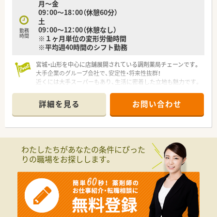
月～金
09：00～18：00（休憩60分）
土
09：00～12：00（休憩なし）
勤務
時間
※１ヶ月単位の変形労働時間
※平均週40時間のシフト勤務
宮城・山形を中心に店舗展開されている調剤薬局チェーンです。
大手企業のグループ会社で、安定性・将来性抜群！
近くには大手スーパーもあり、生活に密着した立地も魅力です。
ダブレット型電子薬歴も導入され、ますます業務がスムースに。
穏やかな管理薬剤師のもと、経験に不安がある方でも全面的にバ
詳細を見る
お問い合わせ
ックアップ頂けます。
わたしたちがあなたの条件にぴった
りの職場をお探しします。