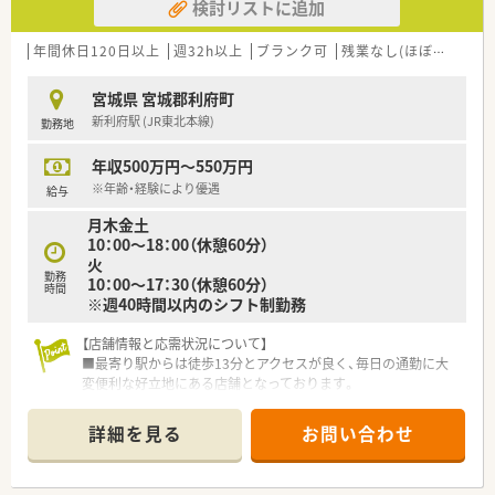
検討リストに追加
年間休日120日以上
週32h以上
ブランク可
残業なし(ほぼなし含む)
宮城県 宮城郡利府町
新利府駅 (JR東北本線)
勤務地
年収500万円～550万円
※年齢・経験により優遇
給与
月木金土
10：00～18：00（休憩60分）
火
勤務
10：00～17：30（休憩60分）
時間
※週40時間以内のシフト制勤務
【店舗情報と応需状況について】
■最寄り駅からは徒歩13分とアクセスが良く、毎日の通勤に大
変便利な好立地にある店舗となっております。
■主な応需科目は皮膚科や内科アレルギー科などで、1日あたり
約50枚の処方箋を丁寧に対応しております。
詳細を見る
お問い合わせ
■常勤薬剤師2名と事務員3名が在籍しており、複数名体制で手
厚い人員配置をしっかりと整えております。