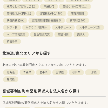
残業なし(ほぼなし含む)
車通勤可
高給与(600万円以上)
高時給(2,500円以上)
住宅補助(手当)あり
管理薬剤師
扶養内勤務OK
認定薬剤師取得支援あり
教育制度あり
シフト制
かかりつけ薬剤師
大手チェーン
大手チェーン以外
ヘルプ体制充実
生活環境充実
総合科目
高収入
積雪あり
北海道/東北エリアから探す
北海道/東北の薬剤師求人をエリアからお探しいただけます。
北海道
青森県
岩手県
宮城県
秋田県
山形県
福島県
宮城郡利府町の薬剤師求人を法人名から探す
宮城郡利府町の薬剤師求人を法人名からお探しいただけます。