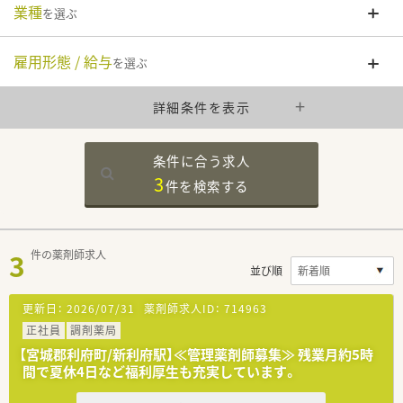
業種
を選ぶ
雇用形態 / 給与
を選ぶ
詳細条件を表示
条件に合う求人
3
件を
検索する
3
件の薬剤師求人
並び順
更新日：
2026/07/31
薬剤師求人ID：
714963
正社員
調剤薬局
【宮城郡利府町/新利府駅】≪管理薬剤師募集≫ 残業月約5時
間で夏休4日など福利厚生も充実しています。