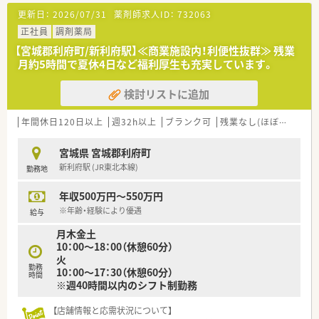
【募集背景と求める人物像について】
更新日：
2026/07/31
薬剤師求人ID：
732063
■今回は店舗の体制強化を目的とした増員募集であり、管理薬剤
師としての経験をお持ちの方を求めております。
正社員
調剤薬局
■地域密着型の店舗運営を目指しており、患者様に笑顔で明るく
【宮城郡利府町/新利府駅】≪商業施設内！利便性抜群≫ 残業
挨拶ができるコミュニケーション力を重視します。
月約5時間で夏休4日など福利厚生も充実しています。
■若手スタッフの育成にも関心があり、周囲と協力しながら業務
に取り組める協調性のある方が理想となります。
検討リストに追加
【法人特徴について】
■地域密着型の薬局を目指しており、日々の業務において患者様
年間休日120日以上
週32h以上
ブランク可
残業なし(ほぼなし含む)
とのふれあいと思いやりを大切にしています。
■明るく元気に過ごしていただくための健康に関するアドバイ
宮城県 宮城郡利府町
ザーとして、身近な薬局であり続けたい考えです。
新利府駅 (JR東北本線)
勤務地
■日々の活動で常に心がけていることは、笑顔で挨拶し、ありが
とうという感謝の気持ちを忘れないことです。
年収500万円～550万円
※年齢・経験により優遇
給与
月木金土
10：00～18：00（休憩60分）
火
勤務
10：00～17：30（休憩60分）
時間
※週40時間以内のシフト制勤務
【店舗情報と応需状況について】