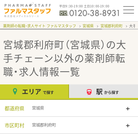
平日9：30-19：00 土日10：00-19：00
薬剤師の転職・求人サイト ファルマスタッフ
宮城県
宮城郡利府町
大手
宮城郡利府町（宮城県）の大
手チェーン以外
の薬剤師転
職・求人情報一覧
エリア
駅
で探す
から探す
都道府県
宮城県
市区町村
宮城郡利府町