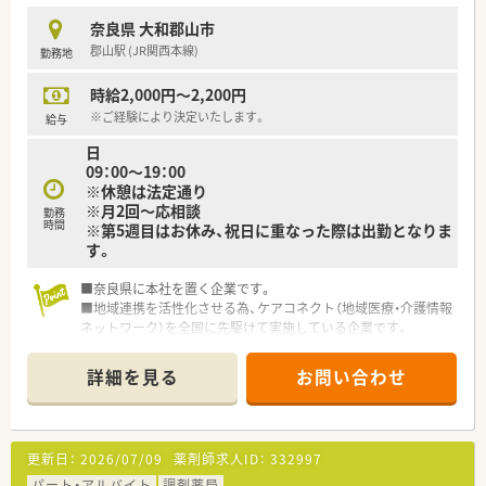
奈良県 大和郡山市
郡山駅 (JR関西本線)
勤務地
時給2,000円～2,200円
※ご経験により決定いたします。
給与
日
09：00～19：00
※休憩は法定通り
※月2回～応相談
勤務
時間
※第5週目はお休み、祝日に重なった際は出勤となりま
す。
■奈良県に本社を置く企業です。
■地域連携を活性化させる為、ケアコネクト（地域医療・介護情報
ネットワーク）を全国に先駆けて実施している企業です。
■ボトムアップを大切にする会社！在宅推進チームや学会発表チ
ーム、マニュアルチームなど手上げ式で有志を募り、やりたい仕
詳細を見る
お問い合わせ
事をしてもらいながら社内を活気付けたいという考えです。
■ワークライフバランスも重視されています。
更新日：
2026/07/09
薬剤師求人ID：
332997
パート・アルバイト
調剤薬局