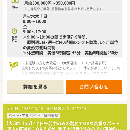
月給300,000円～350,000円
給与
※ご経験やご年齢、前職給与を考慮の上で決定致します。
月火水木土日
9:00～19:00
金
9:00～17:00
※9:00～19:00の間で実働7~9時間、
勤務
時間
原則週5日・週平均40時間のシフト勤務、1ヶ月単位
の変形労働時間制
※休憩時間 実働6時間超：45分 実働8時間超：60分
＼未経験の方も大歓迎！／（大和郡山市エリア担当より）
充実したOJTや近隣店舗からのフォロー体制が整っています。お
互い様精神の根付く職場で、安心してスタートできます。
【店舗情報と応需状況について】
詳細を見る
お問い合わせ
■郡山駅から徒歩18分に位置しており、近隣にお住まいの方や
マイカーでの通勤をご希望の方にも便利な環境です。
■主に小児科クリニックからの処方箋を1日あたり50枚から60
枚ほど応需しており、専門的な経験が積めます。
更新日：
2026/06/16
薬剤師求人ID：
697290
■常勤薬剤師2名と複数名の事務スタッフが在籍し、和やかな雰
囲気の中で地域の患者様へ丁寧に服薬指導します。
パート・アルバイト
調剤薬局
【大和郡山市】<平日午前中のみの勤務でOKな貴重なパート
【求人情報について】
求人>車通勤もOKですが、駅チカ徒歩3分なので電車通勤も