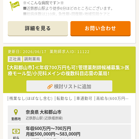
※＜こんな病院です＞※
■近鉄郡山駅より徒歩6分ほどのところにございます。
■総病床数は210床。急性期・回復期・地域包括ケアと
それぞれ患者様の状態にあわせて退院支援を行っています。
老人保健施設、訪問看護ステーションなども併設されており、
詳細を見る
お問い合わせ
退院後も法人全体でサポートできる環境がございます。
■透析センター、心臓カテーテル等も行っており、専門性を高め
たい方も歓迎です。
更新日：
2026/06/17
薬剤師求人ID：
11122
※＜業務内容＞※
■調剤・投薬・監査等、入院患者様のお薬のご準備をメインでお願
正社員
調剤薬局
いいたします。
【大和郡山市】≪年収700万円も可！管理薬剤師候補募集≫医
療モール型/小児科メインの複数科目応需の薬局！
※＜こんな方にもオススメ＞※
■病院薬剤師として勤務を希望している方
検討リストに追加
■時間に制限があるが正社員としてしっかり勤務したい方
■整形外科、透析、心臓カテーテル等、専門的な知識も深めてい
きたい方
残業なし(ほぼなし含む)
転勤なし
車通勤可
高給与(600万円以上)
等々…少しでも気になった方はお気軽にお問い合わせ下さい。
奈良県 大和郡山市
近鉄郡山駅 (近鉄橿原線)
勤務地
年収600万円～700万円
月給500,000円～583,000円
給与