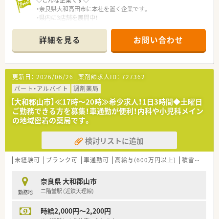
◇こんな企業です◇
・奈良県大和高田市に本社を置く企業です。
・県内に3店舗を展開中！
・全国組織に属しており、女性が長く勤務できる環境が整ってい
ます。
詳細を見る
お問い合わせ
更新日：
2026/06/26
薬剤師求人ID：
727362
パート・アルバイト
調剤薬局
【大和郡山市】≪17時～20時≫希少求人！1日3時間◆土曜日
ご勤務できる方を募集！車通勤が便利！内科や小児科メイン
の地域密着の薬局です。
検討リストに追加
未経験可
ブランク可
車通勤可
高給与(600万円以上)
積雪なし
奈良県 大和郡山市
二階堂駅 (近鉄天理線)
勤務地
時給2,000円～2,200円