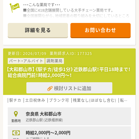
・・・こんな薬局です・・・
■全国に418店舗展開している大手チェーン薬局です。
■全国展開ながら、地域密着の取り組みを大切にしているところ
も特徴です♪
■病院門前2割、クリニック門前/モールが8割の展開です！地域
詳細を見る
お問い合わせ
の方やドクターとしっかりコミュニケーションを取りたい方に
もおすすめです。
■病態研修、医薬品研修、マナー・コミュニケーション研修など
のほか、認定薬剤師取得のための助成制度も設けています。
更新日：
2026/07/09
薬剤師求人ID：
177325
パート・アルバイト
調剤薬局
【大和郡山市】《駅チカ/徒歩1分》近鉄郡山駅！平日18時まで！
総合病院門前！時給2,000円～！
検討リストに追加
駅チカ
土日祝休み
ブランク可
残業なし(ほぼなし含む)
転勤なし
奈良県 大和郡山市
近鉄郡山駅 (近鉄橿原線)
勤務地
時給2,000円～2,000円
※ご経験による