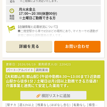
※ご経験により決定いたします。
給与
月火水金土
17：00～20：00(休憩00分)
勤務
※土曜日ご勤務できる方
時間
【店舗情報と応需状況について】
■二階堂駅から車で8分ほどの場所にあり、マイカーでの通勤が
非常に便利な調剤薬局の求人です。
■主に近隣の医療機関から内科や小児科の処方箋を1日約80枚
応需しており、地域医療に貢献できます。
詳細を見る
お問い合わせ
■医薬品の採用品目数は約1000品目と幅広く、様々な症例に触
れながら知識を深めることができる環境です。
【法人特徴について】
更新日：
2026/06/19
薬剤師求人ID：
220423
■2012年に設立され、県内に複数店舗を展開しながら着実に地
域での信頼と実績を積み重ねている企業です。
パート・アルバイト
調剤薬局
■OTC販売や在宅業務にも積極的に取り組んでおり、地域住民の
【大和郡山市/郡山駅】《午前中勤務8:30～13:00まで》近鉄郡
健康を総合的にサポートしています。
山駅から徒歩1分♪土曜日は月2回以上勤務できる方優遇！
■スタッフ同士の仲が良く風通しの良い社風で、誠実にお応えす
介護事業と連携にて安定した薬局です。
ることをモットーに店舗運営を行っています。
検討リストに追加
【こんな取り組みをしています】
■地域の患者様に寄り添い、処方箋がなくても気軽に健康相談が
できるような薬局づくりを推進しています。
駅チカ
週32h以上
残業なし(ほぼなし含む)
転勤なし
積雪なし
6