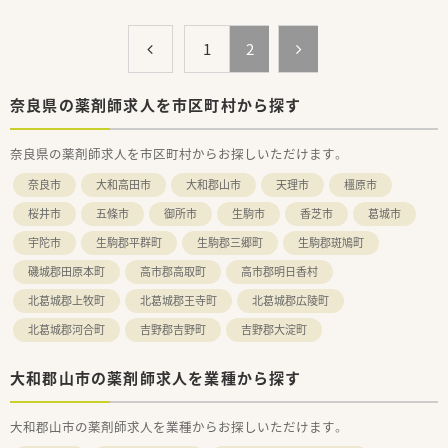
1
2
奈良県の薬剤師求人を市区町村から探す
奈良県の薬剤師求人を市区町村からお探しいただけます。
奈良市
大和高田市
大和郡山市
天理市
橿原市
桜井市
五條市
御所市
生駒市
香芝市
葛城市
宇陀市
生駒郡平群町
生駒郡三郷町
生駒郡斑鳩町
磯城郡田原本町
高市郡高取町
高市郡明日香村
北葛城郡上牧町
北葛城郡王寺町
北葛城郡広陵町
北葛城郡河合町
吉野郡吉野町
吉野郡大淀町
大和郡山市の薬剤師求人を業種から探す
大和郡山市の薬剤師求人を業種からお探しいただけます。