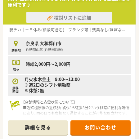
■正社員としての採用となり、これまでのご経験などをしっかり
便利です♪
と考慮した上で年収480万円から600万円の提示です。
■年間休日は120日以上を確保しており、祝日を含まない週休2
検討リストに追加
日制を導入しているためお休みが充実しています。
■残業代は1分単位で正確に計算されて支給されるため、働いた
時間に対して納得感を持って業務に取り組めます。
駅チカ
土日休み(相談可含む)
ブランク可
残業なし(ほぼなし含む)
【勤務実態について】
奈良県 大和郡山市
■平日と日祝の休みを組み合わせた無理のないシフト制で、月間
近鉄郡山駅 (近鉄橿原線)
勤務地
の規定労働時間を満たせば柔軟な働き方が可能です。
■全体的な平均残業時間は月に7時間程度と非常に少なく、ワー
クライフバランスを重視する方に適した環境です。
時給2,000円～2,000円
■近隣に複数の店舗を展開しているため応援体制が盤石で、急な
給与
体調不良やお子様の行事でも休みを取りやすいです。
月火水木金土 9:00～13:00
※週2日のシフト制勤務
勤務
※休憩：無
時間
【店舗情報と応需状況について】
■近鉄橿原線の近鉄郡山駅から徒歩3分という非常に便利な場所
にあり、雨の日でも負担なく通勤することが可能な好立地です。
■主な応需科目は内科が中心となっており、近隣にある3件の医
療施設から150名程度の処方箋を安定して受け付けています。
詳細を見る
お問い合わせ
■処方箋枚数は1日平均40枚程度で月間では約800枚から1,000
枚ほどとなり、常時2名体制でゆとりを持って対応します。