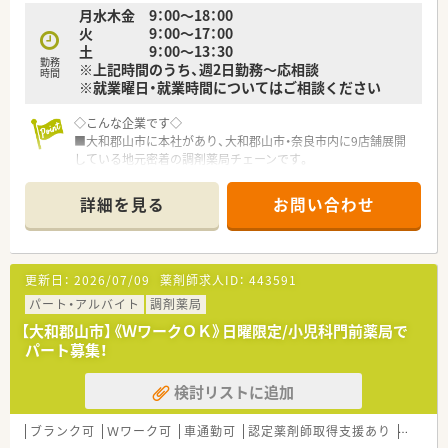
月水木金 9：00～18：00
火 9：00～17：00
土 9：00～13：30
勤務
※上記時間のうち、週2日勤務～応相談
時間
※就業曜日・就業時間についてはご相談ください
◇こんな企業です◇
■大和郡山市に本社があり、大和郡山市・奈良市内に9店舗展開
している地元密着の調剤薬局チェーンです。
■木目をふんだんに使用した温かみのある店舗を作られており、
一見すると薬局というよりかはお洒落なカフェ風の店舗です。
詳細を見る
お問い合わせ
■店舗により取り組みは様々ですが処方箋が無くても近隣の
方々が気軽に来局いただけるように近隣の方々との交流を図っ
ておられます。
■患者様対応・コンプライアンス・社員満足度の向上などにも積
更新日：
2026/07/09
薬剤師求人ID：
443591
極的な取り組みをされています。
パート・アルバイト
調剤薬局
【大和郡山市】《ＷワークＯＫ》日曜限定/小児科門前薬局で
パート募集！
検討リストに追加
ブランク可
Ｗワーク可
車通勤可
認定薬剤師取得支援あり
積雪な