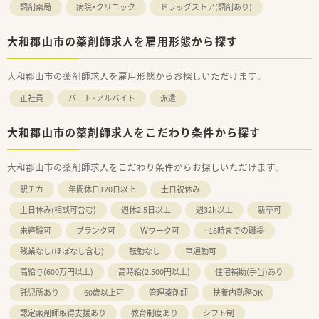
調剤薬局
病院・クリニック
ドラッグストア(調剤あり)
大和郡山市の薬剤師求人を雇用形態から探す
大和郡山市の薬剤師求人を雇用形態からお探しいただけます。
正社員
パート・アルバイト
派遣
大和郡山市の薬剤師求人をこだわり条件から探す
大和郡山市の薬剤師求人をこだわり条件からお探しいただけます。
駅チカ
年間休日120日以上
土日祝休み
土日休み(相談可含む)
週休2.5日以上
週32h以上
新卒可
未経験可
ブランク可
Ｗワーク可
~18時までの職場
残業なし(ほぼなし含む)
転勤なし
車通勤可
高給与(600万円以上)
高時給(2,500円以上)
住宅補助(手当)あり
託児所あり
60歳以上可
管理薬剤師
扶養内勤務OK
認定薬剤師取得支援あり
教育制度あり
シフト制