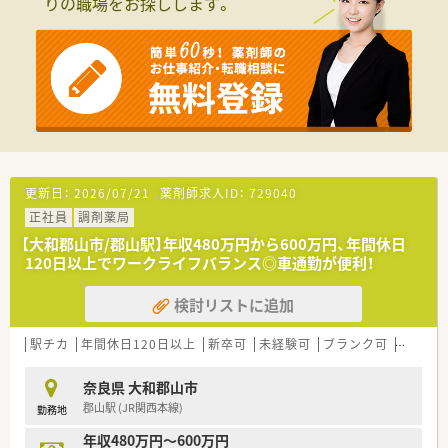
りの職場をお探しします。
更新日：
2026/07/21
薬剤師求人ID：
729040
正社員
調剤薬局
【大和郡山市/郡山駅】年収480万円から600万円、年間休日
120日以上でワークライフバランス◎車通勤が便利！
検討リストに追加
駅チカ
年間休日120日以上
新卒可
未経験可
ブランク可
車通勤
奈良県 大和郡山市
郡山駅 (JR関西本線)
勤務地
年収480万円～600万円