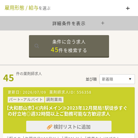
雇用形態 / 給与
を選ぶ
詳細条件を表示
条件に合う求人
45
件を
検索する
45
件の薬剤師求人
並び順
更新日：
2026/07/09
薬剤師求人ID：
556358
パート・アルバイト
調剤薬局
【大和郡山市】≪内科メイン≫2023年12月開局！駅徒歩すぐ
の好立地◎週32時間以上ご勤務可能な方歓迎求人
検討リストに追加