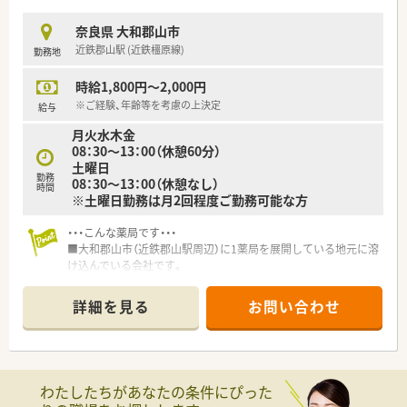
■スタッフのスキルアップを支援するため、外部の研修参加に対
する費用補助制度などを設けて活動しています。
奈良県 大和郡山市
■経験が浅い業務や不安な点があっても、先輩スタッフが丁寧に
近鉄郡山駅 (近鉄橿原線)
勤務地
指導しサポートする教育体制を整えています。
時給1,800円～2,000円
※ご経験、年齢等を考慮の上決定
給与
月火水木金
08：30～13：00（休憩60分）
土曜日
勤務
08：30～13：00（休憩なし）
時間
※土曜日勤務は月2回程度ご勤務可能な方
・・・こんな薬局です・・・
■大和郡山市（近鉄郡山駅周辺）に1薬局を展開している地元に溶
け込んでいる会社です。
■薬局の隣にカフェを併設したり、様々なイベントを企画したり
と、非常に地元の患者様を大切にされています。
詳細を見る
お問い合わせ
■社員の定着率抜群！非常に働きやすい環境です。
わたしたちがあなたの条件にぴった