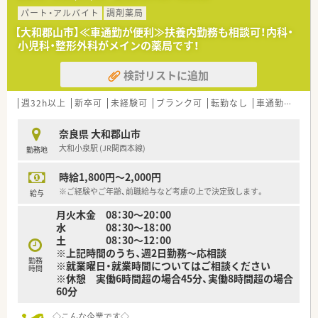
で、比較的希望休は取りやすい環境です。
パート・アルバイト
調剤薬局
■隣接するクリニックからの処方箋がメインです。
【大和郡山市】≪車通勤が便利≫扶養内勤務も相談可！内科・
■近隣に複数店舗展開されており、配属先については面接後に最
小児科・整形外科がメインの薬局です！
終決定いたします。
当店舗以外での配属となる場合もございます。
検討リストに追加
<休日＆研修制度充実>
■正社員の方は年間休日120日以上！残業時間も平均10時間未満
週32h以上
新卒可
未経験可
ブランク可
転勤なし
車通勤可
認
とプライベートと両立しやすい会社です。
■別途店舗ごとに研修会や、会社として資格取得や外部研修の支
奈良県 大和郡山市
援があったりと、スキルアップをサポートしてもらえる環境も整
大和小泉駅 (JR関西本線)
勤務地
っています。
時給1,800円～2,000円
<お人柄重視の採用>
■ご経験よりもお人柄を重視！
※ご経験やご年齢、前職給与など考慮の上で決定致します。
給与
患者様や店舗スタッフへの目配り・気配りがしっかりとできる方
月火木金 08：30～20：00
を求めています。
水 08：30～18：00
土 08：30～12：00
※上記時間のうち、週2日勤務～応相談
勤務
※就業曜日・就業時間についてはご相談ください
時間
※休憩 実働6時間超の場合45分、実働8時間超の場合
60分
◇こんな企業です◇