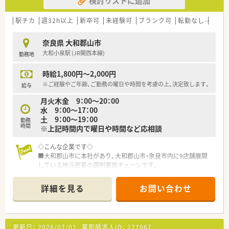
検討リストに追加
駅チカ
週32h以上
新卒可
未経験可
ブランク可
転勤なし
車通
奈良県 大和郡山市
大和小泉駅 (JR関西本線)
勤務地
時給1,800円～2,000円
※ご経験やご年齢、ご勤務の曜日や時間を考慮の上、決定致します。
給与
月火木金 9：00～20：00
水 9：00～17：00
土 9：00～19：00
勤務
時間
※上記時間内で曜日や時間など応相談
◇こんな企業です◇
■大和郡山市に本社があり、大和郡山市・奈良市内に9店舗展開
している地元密着の調剤薬局チェーンです。
■木目をふんだんに使用した温かみのある店舗を作られており、
一見すると薬局というよりかはお洒落なカフェ風の店舗です。
詳細を見る
お問い合わせ
■店舗により取り組みは様々ですが処方箋が無くても近隣の
方々が気軽に来局いただけるように近隣の方々との交流を図っ
ておられます。
■患者様対応・コンプライアンス・社員満足度の向上などにも積
更新日：
2026/07/02
薬剤師求人ID：
227967