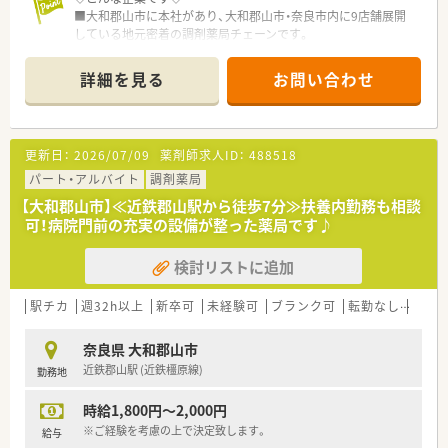
■大和郡山市に本社があり、大和郡山市・奈良市内に9店舗展開
している地元密着の調剤薬局チェーンです。
■木目をふんだんに使用した温かみのある店舗を作られており、
一見すると薬局というよりかはお洒落なカフェ風の店舗です。
詳細を見る
お問い合わせ
■店舗により取り組みは様々ですが処方箋が無くても近隣の
方々が気軽に来局いただけるように近隣の方々との交流を図っ
ておられます。
■患者様対応・コンプライアンス・社員満足度の向上などにも積
更新日：
2026/07/09
薬剤師求人ID：
488518
極的な取り組みをされています。
■ウェルネスに力を入れており、薬だけではなく普段の生活から
パート・アルバイト
調剤薬局
健康をサポートできるよう取り組みをされています。
【大和郡山市】≪近鉄郡山駅から徒歩7分≫扶養内勤務も相談
■管理栄養士が4名在籍されており、食生活のサポートも行って
可！病院門前の充実の設備が整った薬局です♪
います。
■西大寺の店舗では月1回マルシェを開催しており地元の農家さ
検討リストに追加
んが栽培した野菜などを販売しています。
駅チカ
週32h以上
新卒可
未経験可
ブランク可
転勤なし
車通
奈良県 大和郡山市
近鉄郡山駅 (近鉄橿原線)
勤務地
時給1,800円～2,000円
※ご経験を考慮の上で決定致します。
給与