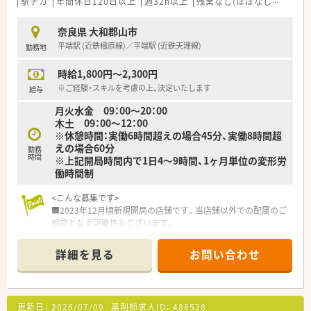
駅チカ
年間休日120日以上
週32h以上
残業なし(ほぼなし含む)
車
奈良県 大和郡山市
平端駅 (近鉄橿原線)／平端駅 (近鉄天理線)
勤務地
時給1,800円～2,300円
※ご経験・スキルを考慮の上、決定いたします
給与
月火水金 09：00～20：00
木土 09：00～12：00
※休憩時間：実働6時間超えの場合45分、実働8時間超
えの場合60分
勤務
時間
※上記開局時間内で1日4～9時間、1ヶ月単位の変形労
働時間制
<こんな募集です>
■2023年12月頃新規開局の店舗です。当店舗以外での配属のご
相談となる可能性もございます。
■1人薬剤師でのご勤務となる可能性もございます。
■内科・小児科の処方をメインで取り扱います。
詳細を見る
お問い合わせ
■ご経験者の方優遇いたします。
<こんな調剤薬局です>
■奈良県内を中心に22店舗展開している調剤薬局です。
更新日：
2026/07/09
薬剤師求人ID：
488528
■奈良県南部にも多数店舗があり、ヘルプ体制もございますの