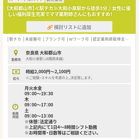
【大和郡山市】≪駅チカ≫大和小泉駅から徒歩3分♪女性に優
しい福利厚生充実でママ薬剤師さんにもおすすめ！
検討リストに追加
駅チカ
未経験可
ブランク可
Ｗワーク可
認定薬剤師取得支援あり
奈良県 大和郡山市
大和小泉駅 (JR関西本線)
勤務地
時給2,000円～2,100円
※ご経験・スキルを考慮の上、決定致します。
給与
月火水金
09：00～19：30
木
09：00～17：00
土
勤務
09：00～13：00
時間
※休憩：法定通り
※上記内にて1日4～8時間シフト勤務
※お時間帯・日数等はご相談ください。