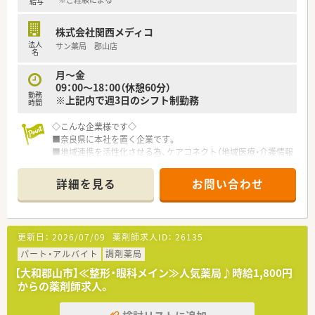
給与
株式会社関西メディコ
法人
サン薬局 郡山店
名
月～金
09：00～18：00（休憩60分）
勤務
※上記内で週3日のシフト制勤務
時間
◇こんな企業様です◇
■奈良県に本社を置く企業です。
■地域連携を活性化させる為、ケアコネクト（地域医療・介護情報
ネットワーク）を全国に先駆けて実施していいます。
■ボトムアップを大切にする会社！在宅推進チームや学会発表チ
詳細を見る
お問い合わせ
ーム、マニュアルチームなど、手上げ式で有志を募り、やりたい
仕事をしてもらいながら社内を活気づけたいとの考えをお持ち
でいらっしゃいます。
■ライフワークバランスも重視されており、有休取得率100％、
更新日：
2026/07/09
薬剤師求人ID：
26135
育休取得・復帰率100％、平均残業時間7ｈ/月、離職率5％など従
業員満足度は非常に高いです。
パート・アルバイト
調剤薬局
【大和郡山市】≪整形・眼科メイン≫人気薬局♪時給1,800円
からの薬剤師求人。