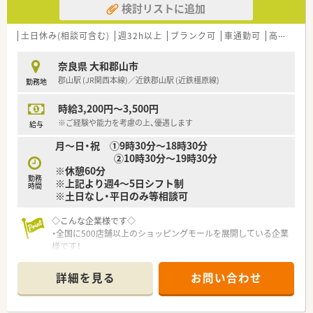
検討リストに追加
■在宅に関しては敷地内の徒歩圏内にある施設を担当されてい
ます。
土日休み(相談可含む)
週32h以上
ブランク可
車通勤可
高時給(2,500円以上)
≪ こんな方にオススメ ≫
■管理薬剤師のご経験を生かしたい方
奈良県 大和郡山市
■患者様対応をしっかりと行いたい方
郡山駅 (JR関西本線)／近鉄郡山駅 (近鉄橿原線)
勤務地
■広域処方対応のご経験のある方
時給3,200円～3,500円
≪ こんな会社です ≫
■医療モール内にある調剤薬局を1店舗運営されています。
※ご経験や能力を考慮の上、優遇します
給与
■グループ会社としては介護施設やクリニックの運営も行って
月～日・祝 ①9時30分～18時30分
います。
②10時30分～19時30分
奈良・京都・大阪などの関西を中心に介護施設の運営を行ってい
※休憩60分
ます。
勤務
※上記より週4～5日シフト制
時間
※土日なし・平日のみ等相談可
◇こんな企業様です◇
・全国に500店舗以上のショッピングモールを展開している企業
様です！
詳細を見る
お問い合わせ