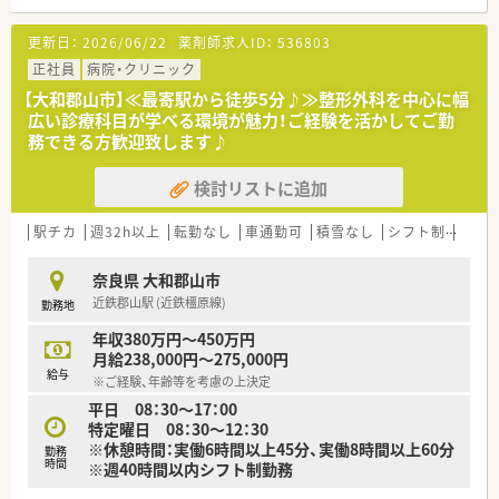
【勤務実態について】
更新日：
2026/06/22
薬剤師求人ID：
536803
■残業はほとんど発生しないため、終業後のプライベートな時間
や家庭での時間を大切にしながら長く働くことが可能です。
正社員
病院・クリニック
■土日休みについても相談が可能となっており、個々のライフス
【大和郡山市】≪最寄駅から徒歩5分♪≫整形外科を中心に幅
タイルに合わせた柔軟なシフト調整を積極的に行っています。
広い診療科目が学べる環境が魅力！ご経験を活かしてご勤
■車での通勤も許可されているため、公共交通機関の時間を気に
務できる方歓迎致します♪
することなく自分のペースで通える環境が整っています。
検討リストに追加
【法人特徴について】
■大和郡山市を中心に2店舗の調剤薬局を運営しており、地域に
根ざした密着型の医療サービスを長年提供し続けている法人で
駅チカ
週32h以上
転勤なし
車通勤可
積雪なし
シフト制
~18
す。
■代表者自身が現役の薬剤師として現場に立ち、従業員と同じ目
奈良県 大和郡山市
線で業務を把握しているため風通しが非常に良いのが特徴で
近鉄郡山駅 (近鉄橿原線)
勤務地
す。
■薬剤師会にも精通した代表が運営しており、最新の業界動向を
年収380万円～450万円
いち早く取り入れながら地域医療の質を向上させています。
月給238,000円～275,000円
給与
※ご経験、年齢等を考慮の上決定
平日 08：30～17：00
特定曜日 08：30～12：30
※休憩時間：実働6時間以上45分、実働8時間以上60分
勤務
時間
※週40時間以内シフト制勤務