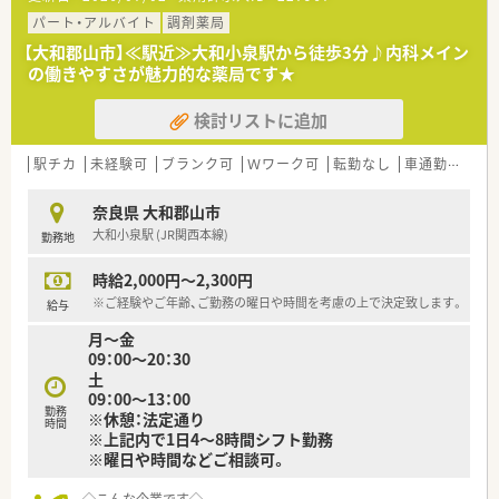
極的な取り組みをされています。
■ウェルネスに力を入れており、薬だけではなく普段の生活から
パート・アルバイト
調剤薬局
健康をサポートできるよう取り組みをされています。
【大和郡山市】≪駅近≫大和小泉駅から徒歩3分♪内科メイン
■管理栄養士が4名在籍されており、食生活のサポートも行って
の働きやすさが魅力的な薬局です★
います。
■西大寺の店舗では月1回マルシェを開催しており地元の農家さ
検討リストに追加
んが栽培した野菜などを販売しています。
駅チカ
未経験可
ブランク可
Ｗワーク可
転勤なし
車通勤可
教
奈良県 大和郡山市
大和小泉駅 (JR関西本線)
勤務地
時給2,000円～2,300円
※ご経験やご年齢、ご勤務の曜日や時間を考慮の上で決定致します。
給与
月～金
09：00～20：30
土
09：00～13：00
勤務
※休憩：法定通り
時間
※上記内で1日4～8時間シフト勤務
※曜日や時間などご相談可。