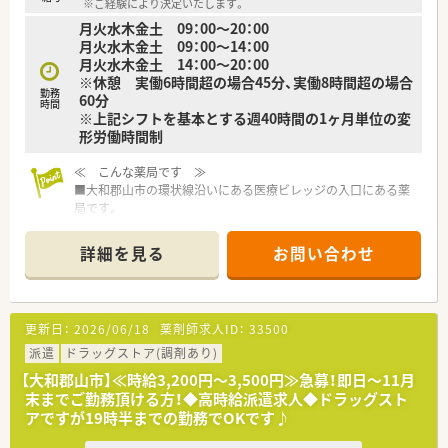
※ご経験により決定いたします。
月火水木金土 09：00～20：00
月火水木金土 09：00～14：00
月火水木金土 14：00～20：00
※休憩 実働6時間超の場合45分、実働8時間超の場合
勤務
60分
時間
※上記シフトを基本とする週40時間の1ヶ月単位の変
形労働時間制
≪ こんな薬局です ≫
■大和郡山市の環状線沿いにある医療ビレッジの入口にある薬
局です。
■近隣には郵便局、コンビニ、外資大手ファーストフード店、ガ
ソリンスタンド、などがあります。
詳細を見る
お問い合わせ
■調剤室が大変広く大きなガラス張りになっており、調剤室を囲
むようにカウンターや待合ソファーが設置されています。
■常勤の方は元々MRをされていた60代男性で、他はパートの皆
様になります★30～50代まで幅広い年代の方が活躍中！
更新日：
2026/06/18
薬剤師求人ID：
33500
≪ 業務内容 ≫
派遣
ドラッグストア(調剤あり)
■1日の平均処方箋枚数は120～130枚/日。
【大和郡山市】≪時給3,200円～3,500円≫急募！即日～11月
■薬剤師の方は常時4～5名が在籍されており、事務さんも常時3
末までご勤務頂ける方！◆高時給派遣求人◆ドラッグスト
～4名在籍されています。
アですが19時半までの勤務でOKです♪
■内科, 外科, 小児科, 眼科, 整形外科, 皮膚科, 在宅(施設)幅広く
対応していますが、メインは小児科になります。