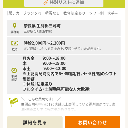
検討リストに追加
駅チカ
ブランク可
積雪なし
教育制度あり
シフト制
大手チェーン
奈良県 生駒郡三郷町
三郷駅 (JR関西本線)
勤務地
時給2,000円～2,200円
※ご経験・スキルを考慮の上、交渉させていただきます。
給与
月火金 9:00～18:00
木 9:00～19:00
水土 9:00～12:00
※上記開局時間内で6～8時間/日、4～5日/週のシフト
勤務
制勤務
時間
※休憩：法定通り
フルタイム・土曜勤務可能な方大歓迎！
＼ こんな薬局です！ ／
■関西圏を中心に130店舗以上展開している調剤薬局です。東
海・関東エリアにも店舗があります。
■社長は女性薬剤師様。子育ても経験されておられるので、女性
の働き方に対して大変理解ある会社です。
詳細を見る
お問い合わせ
■患者様にストレスなく過ごして頂くため、内外装共におしゃれ