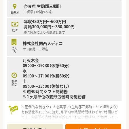
奈良県 生駒郡三郷町
三郷駅 (JR関西本線)
勤務地
年収480万円～600万円
月給300,000円～350,000円
給与
※ご経験により考慮致します
株式会社関西メディコ
法人
サン薬局 三郷店
名
月火木金
09：00～19：30（休憩60分）
水
09：00～17：00（休憩60分）
土
勤務
時間
09：00～13：00（休憩なし）
※週40時間シフト制勤務
※1ヶ月単位の変形労働時間制勤務
＼圧倒的な働きやすさを実感／（生駒郡三郷町エリア担当より）
有休消化率100％に加え、月平均の残業時間はわずか7時間ほど
です。店舗間の応援体制が盤石で「お互い様精神」が根付いてい
るため、休暇の相談が非常にしやすい環境です。
＊------------------------------------------＊