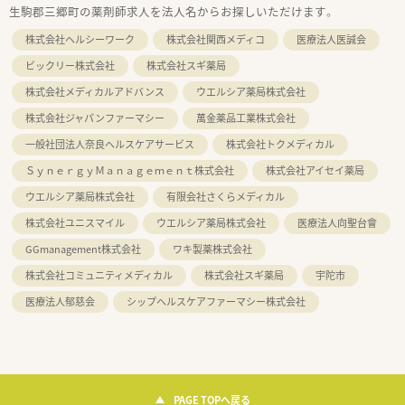
生駒郡三郷町の薬剤師求人を法人名からお探しいただけます。
株式会社ヘルシーワーク
株式会社関西メディコ
医療法人医誠会
ビックリー株式会社
株式会社スギ薬局
株式会社メディカルアドバンス
ウエルシア薬局株式会社
株式会社ジャパンファーマシー
萬金薬品工業株式会社
一般社団法人奈良ヘルスケアサービス
株式会社トクメディカル
ＳｙｎｅｒｇｙＭａｎａｇｅｍｅｎｔ株式会社
株式会社アイセイ薬局
ウエルシア薬局株式会社
有限会社さくらメディカル
株式会社ユニスマイル
ウエルシア薬局株式会社
医療法人向聖台會
GGmanagement株式会社
ワキ製薬株式会社
株式会社コミュニティメディカル
株式会社スギ薬局
宇陀市
医療法人郁慈会
シップヘルスケアファーマシー株式会社
PAGE TOPへ戻る