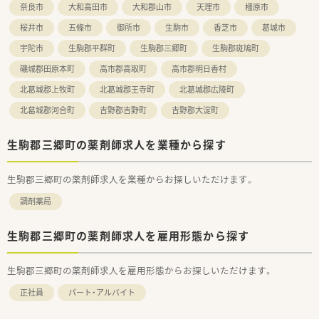
奈良市
大和高田市
大和郡山市
天理市
橿原市
桜井市
五條市
御所市
生駒市
香芝市
葛城市
宇陀市
生駒郡平群町
生駒郡三郷町
生駒郡斑鳩町
磯城郡田原本町
高市郡高取町
高市郡明日香村
北葛城郡上牧町
北葛城郡王寺町
北葛城郡広陵町
北葛城郡河合町
吉野郡吉野町
吉野郡大淀町
生駒郡三郷町の薬剤師求人を業種から探す
生駒郡三郷町の薬剤師求人を業種からお探しいただけます。
調剤薬局
生駒郡三郷町の薬剤師求人を雇用形態から探す
生駒郡三郷町の薬剤師求人を雇用形態からお探しいただけます。
正社員
パート・アルバイト