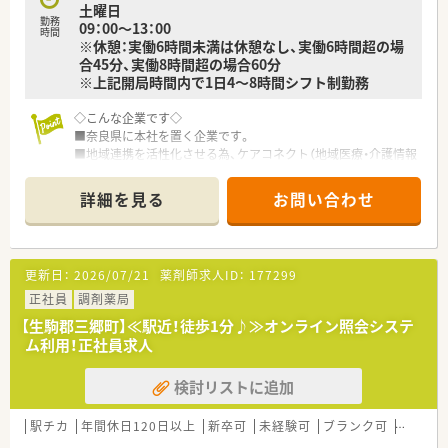
土曜日
勤務
09：00～13：00
時間
※休憩：実働6時間未満は休憩なし、実働6時間超の場
合45分、実働8時間超の場合60分
※上記開局時間内で1日4～8時間シフト制勤務
◇こんな企業です◇
■奈良県に本社を置く企業です。
■地域連携を活性化させる為、ケアコネクト（地域医療・介護情報
ネットワーク）を全国に先駆けて実施している企業です。
■ボトムアップを大切にする会社です。在宅推進チームや学会
詳細を見る
お問い合わせ
発表チーム、マニュアルチームなど手上げ式で有志を募り、やり
たい仕事をしてもらいながら社内を活気付けたいという考えで
す。
■ライフワークバランスも重視されており、有休取得率100％、
更新日：
2026/07/21
薬剤師求人ID：
177299
育休取得・復帰率100％、平均残業時間7ｈ/月、離職率5％など従
業員満足度は非常に高いです。
正社員
調剤薬局
■ボトムアップ・地域連携・ライフワークバランスを実現してい
【生駒郡三郷町】≪駅近！徒歩1分♪≫オンライン照会システ
る結果、「優良企業ガイド 2018」にて奈良県1位を獲得！
ム利用！正社員求人
検討リストに追加
駅チカ
年間休日120日以上
新卒可
未経験可
ブランク可
高給与(