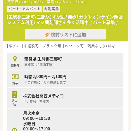
更新日：
2026/06/22
薬剤師求人ID：
177300
■主に処方箋に基づいた調剤業務や監査、患者様一人ひとりへの
服薬指導を担当します。
パート・アルバイト
調剤薬局
■事務作業は本部がサポートしてくれるため、薬剤師業務に専念
【生駒郡三郷町/三郷駅】≪駅近！徒歩1分♪≫オンライン照会
できる環境が整っています。
システム利用！ママ薬剤師さん多く活躍中♪パート募集♪
■門前医療機関との連携が深く、処方内容について密に確認でき
る体制で業務に従事します。
検討リストに追加
【職場環境と雰囲気】
■オシャレな内装や海外雑貨で飾られた店舗が多く、ストレスな
駅チカ
未経験可
ブランク可
Ｗワーク可
残業なし(ほぼなし含む)
く働ける空間を追求します。
■本部がシフト作成を一括でおこなうなど、現場スタッフを支え
奈良県 生駒郡三郷町
るバックアップ体制があります。
三郷駅 (JR関西本線)
勤務地
■ボトムアップを大切にする社風で、役職にとらわれず意見を出
し合える和やかな環境です。
時給2,000円～2,100円
【こんな方が活躍中】
※ご経験により考慮致します
給与
■患者様の健康と安心を第一に考え、地域住民の方から頼られる
存在として勤務しています。
株式会社関西メディコ
■女性の働き方に理解がある環境で、子育て経験のある薬剤師も
法人
サン薬局 三郷店
多数活躍している職場です。
名
■薬剤師業務に特化できる環境で、自身の調剤スキルを最大限に
月火木金
発揮したい方が活躍中です。
09：00～19：30
水曜日
09：00～17：00