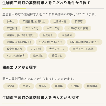
生駒郡三郷町の薬剤師求人をこだわり条件から探す
生駒郡三郷町の薬剤師求人をこだわり条件からお探しいただけます。
駅チカ
年間休日120日以上
土日祝休み
新卒可
未経験可
ブランク可
Ｗワーク可
~18時までの職場
残業なし(ほぼなし含む)
転勤なし
車通勤可
高給与(600万円以上)
住宅補助(手当)あり
認定薬剤師取得支援あり
教育制度あり
シフト制
大手チェーン
大手チェーン以外
ヘルプ体制充実
総合科目
積雪なし
関西エリアから探す
関西の薬剤師求人をエリアからお探しいただけます。
滋賀県
京都府
大阪府
兵庫県
奈良県
和歌山県
生駒郡三郷町の薬剤師求人を法人名から探す