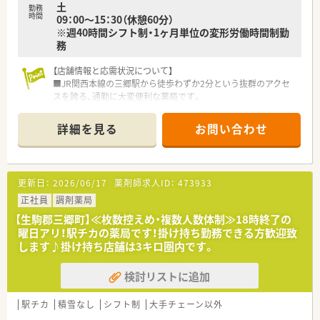
土
勤務
時間
09：00～15：30（休憩60分）
※週40時間シフト制・1ヶ月単位の変形労働時間制勤
務
【店舗情報と応需状況について】
■JR関西本線の三郷駅から徒歩わずか2分という抜群のアクセ
スを誇る、通勤に大変便利な薬局です。
■主に泌尿器科と内科の処方箋を応需しており、施設への在宅医
療にも積極的に取り組んでいます。
詳細を見る
お問い合わせ
■1日の処方箋枚数は60～70枚で、現在は常勤薬剤師1名とパー
ト薬剤師2名、事務スタッフで運営しています。
【職場環境と雰囲気】
更新日：
2026/06/17
薬剤師求人ID：
473933
■一日あたりの処方箋枚数が少ないため、焦ることなく自分のペ
ースでじっくりと業務に取り組めます。
正社員
調剤薬局
■地域に密着した店舗のため、顔なじみの患者様が多く、アット
【生駒郡三郷町】≪枚数控えめ・複数人数体制≫18時終了の
ホームで温かい雰囲気が特徴です。
曜日アリ！駅チカの薬局です！掛け持ち勤務できる方歓迎致
■急なお休みにも法人全体で対応できるヘルプ体制が整ってお
します♪掛け持ち店舗は3キロ圏内です。
り、安心して働くことができる職場です。
検討リストに追加
【法人特徴について】
■奈良県内を中心に27店舗の調剤薬局を展開し、地域住民の健
康を支えている安定企業です。
駅チカ
積雪なし
シフト制
大手チェーン以外
■「現場の薬剤師が主役」という方針を掲げており、各店舗の特