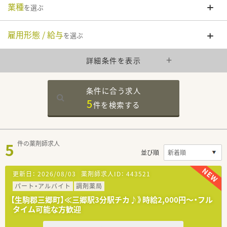
業種
を選ぶ
雇用形態 / 給与
を選ぶ
詳細条件を表示
条件に合う求人
5
件を
検索する
5
件の薬剤師求人
並び順
更新日：
2026/08/03
薬剤師求人ID：
443521
パート・アルバイト
調剤薬局
【生駒郡三郷町】≪三郷駅3分駅チカ♪》時給2,000円～・フル
タイム可能な方歓迎