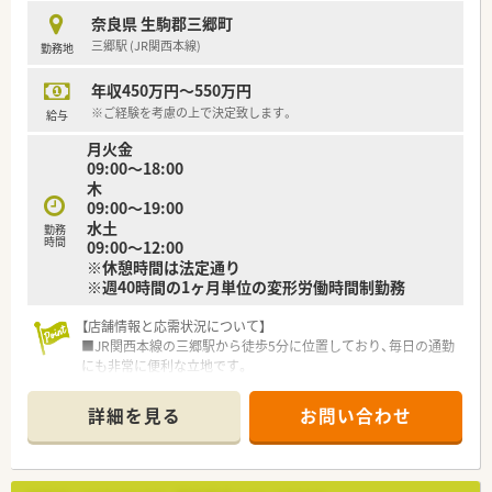
色を活かした運営を尊重する社風です。
奈良県 生駒郡三郷町
■充実したヘルプ体制が整っているため、組織全体で支え合いな
三郷駅 (JR関西本線)
勤務地
がら希望休も取得しやすい環境です。
年収450万円～550万円
※ご経験を考慮の上で決定致します。
給与
月火金
09:00～18:00
木
09:00～19:00
水土
勤務
時間
09:00～12:00
※休憩時間は法定通り
※週40時間の1ヶ月単位の変形労働時間制勤務
【店舗情報と応需状況について】
■JR関西本線の三郷駅から徒歩5分に位置しており、毎日の通勤
にも非常に便利な立地です。
■内科や外科、整形外科など幅広い科目を応需しており、1日25
枚から30枚の処方を扱います。
詳細を見る
お問い合わせ
■薬剤師2名体制に加えて事務員2名が在籍しており、安定した
運営ができる職場環境です。
【想定される業務内容】