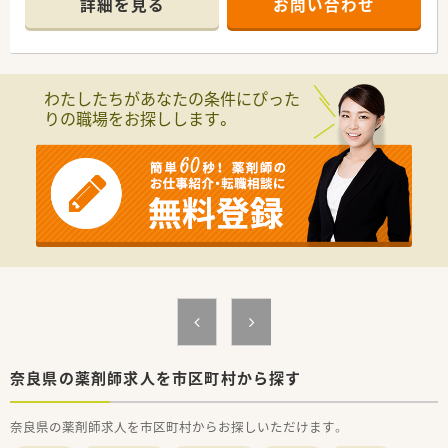
詳細を見る
お問い合わせ
【店舗情報と応需状況について】
■JR関西本線の三郷駅から徒歩1分という、各方面から非常に通
勤しやすい駅チカの抜群な立地にございます。
■門前にあるやわらぎクリニックより内科、外科、消化器科、整
わたしたちがあなたの条件にぴった
形外科、小児科の処方箋をバランスよく受けています。
りの職場をお探しします。
■1日あたりの処方箋応需枚数は平均40枚となっており、1人薬
剤師になることは絶対にない安心の体制を整えています。
【想定される業務内容】
■処方箋に基づいた正確な調剤作業をはじめ、調剤ミスを防ぐ厳
格な監査、および患者様に合わせた適切な服薬指導を行います。
■内科から小児科、整形外科まで幅広い疾患の多科目の処方に触
れながら、1,200品目の医薬品の適切な管理を行います。
■投薬時に簡単なメモを残しておけば、その後は医療事務スタッ
フが薬歴の記載をサポートしてくれる先進的な業務体制です。
【職場環境と雰囲気】
■店舗には常勤薬剤師2名に対しパート薬剤師が2名在籍してお
り、開局時間内は常時2名から3名体制で手厚く稼働しています。
■近隣エリアに多数の姉妹店がドミナント展開されているため
奈良県の薬剤師求人を市区町村から探す
応援体制が非常に強く、急なお休みも快くフォローし合えます。
■社内では30年以上前から役職名での呼び方を禁止しており、
奈良県の薬剤師求人を市区町村からお探しいただけます。
全員を「さん」で呼び合う非常にフラットで温かい雰囲気です。