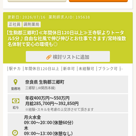
な雰囲気作りを心掛け、店舗づくりにもこだわりを持っていま
す。
■新規出店の他にＭ＆Ａでの店舗拡大にも力を入れており、採算
更新日：
2026/07/16
薬剤師求人ID：
195638
が見込めない薬局でも、薬局が無いと困る患者様がいれば地域の
為に買い取り運営する程、地域貢献に意欲的な取り組みをしてい
正社員
調剤薬局
ます。
【生駒郡三郷町】≪年間休日120日以上≫王寺駅よりトータ
ル5分♪自由な社風で伸び伸びとお仕事できます/常時複数
＼ コンサルタントおすすめポイント★ ／
名体制で安心の環境も◎
■ヘルプ体制充実！近隣に店舗展開が多いだけでなく、ラウンダ
ー勤務の社員さんもいらっしゃるので、急なお休みが発生する場
検討リストに追加
合も安心出来ます。
■薬局事業の他にも、医師の開業支援事業も手掛けており、クリ
ニックの開院と同時に新規出店をおこないますので、医師との協
駅チカ
年間休日120日以上
新卒可
未経験可
ブランク可
住宅補助
力関係が深いのも特徴です。
奈良県 生駒郡三郷町
＼ こんな方におすすめ！ ／
三郷駅 (JR関西本線)
勤務地
★働く女性に優しい会社で働きたい方
★大人数の環境が苦手な方
年収400万円～550万円
月給285,700円～392,850円
給与
※経験・スキルを考慮の上交渉させて頂きます
月火水金
09：00～20：00（休憩60分）
木
09：00～13：00（休憩なし）