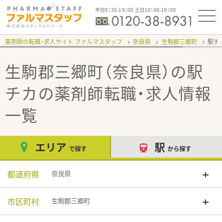
平日9：30-19：00 土日10：00-19：00
薬剤師の転職・求人サイト ファルマスタッフ
奈良県
生駒郡三郷町
駅チ
生駒郡三郷町（奈良県）の駅
チカ
の薬剤師転職・求人情報
一覧
エリア
駅
で探す
から探す
都道府県
奈良県
市区町村
生駒郡三郷町