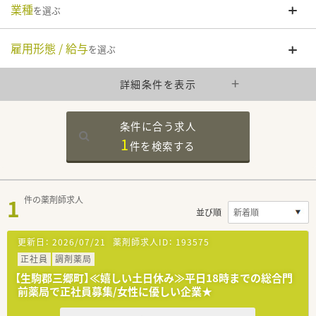
業種
を選ぶ
雇用形態 / 給与
を選ぶ
詳細条件を表示
条件に合う求人
1
件を
検索する
1
件の薬剤師求人
並び順
更新日：
2026/07/21
薬剤師求人ID：
193575
正社員
調剤薬局
【生駒郡三郷町】≪嬉しい土日休み≫平日18時までの総合門
前薬局で正社員募集/女性に優しい企業★