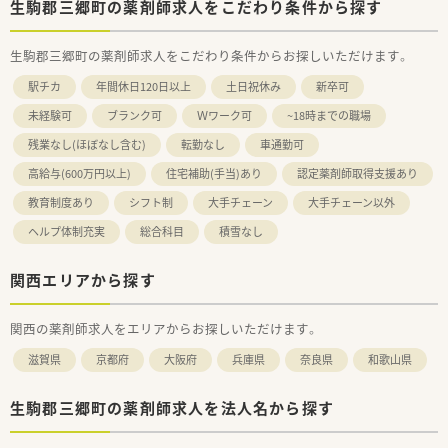
生駒郡三郷町の薬剤師求人をこだわり条件から探す
生駒郡三郷町の薬剤師求人をこだわり条件からお探しいただけます。
駅チカ
年間休日120日以上
土日祝休み
新卒可
未経験可
ブランク可
Ｗワーク可
~18時までの職場
残業なし(ほぼなし含む)
転勤なし
車通勤可
高給与(600万円以上)
住宅補助(手当)あり
認定薬剤師取得支援あり
教育制度あり
シフト制
大手チェーン
大手チェーン以外
ヘルプ体制充実
総合科目
積雪なし
関西エリアから探す
関西の薬剤師求人をエリアからお探しいただけます。
滋賀県
京都府
大阪府
兵庫県
奈良県
和歌山県
生駒郡三郷町の薬剤師求人を法人名から探す