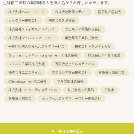
生駒郡三郷町の薬剤師求人を法人名からお探しいただけます。
株式会社ヘルシーワーク
株式会社関西メディコ
医療法人医誠会
ビックリー株式会社
株式会社スギ薬局
株式会社メディカルアドバンス
ウエルシア薬局株式会社
株式会社ジャパンファーマシー
萬金薬品工業株式会社
一般社団法人奈良ヘルスケアサービス
株式会社トクメディカル
ＳｙｎｅｒｇｙＭａｎａｇｅｍｅｎｔ株式会社
株式会社アイセイ薬局
ウエルシア薬局株式会社
有限会社さくらメディカル
株式会社ユニスマイル
ウエルシア薬局株式会社
医療法人向聖台會
GGmanagement株式会社
ワキ製薬株式会社
株式会社コミュニティメディカル
株式会社スギ薬局
宇陀市
医療法人郁慈会
シップヘルスケアファーマシー株式会社
PAGE TOPへ戻る