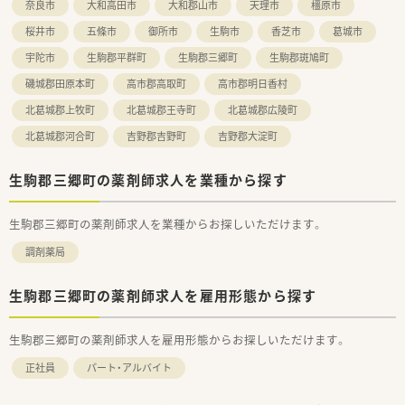
奈良市
大和高田市
大和郡山市
天理市
橿原市
桜井市
五條市
御所市
生駒市
香芝市
葛城市
宇陀市
生駒郡平群町
生駒郡三郷町
生駒郡斑鳩町
磯城郡田原本町
高市郡高取町
高市郡明日香村
北葛城郡上牧町
北葛城郡王寺町
北葛城郡広陵町
北葛城郡河合町
吉野郡吉野町
吉野郡大淀町
生駒郡三郷町の薬剤師求人を業種から探す
生駒郡三郷町の薬剤師求人を業種からお探しいただけます。
調剤薬局
生駒郡三郷町の薬剤師求人を雇用形態から探す
生駒郡三郷町の薬剤師求人を雇用形態からお探しいただけます。
正社員
パート・アルバイト