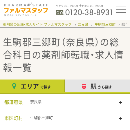
平日9：30-19：00 土日10：00-19：00
薬剤師の転職・求人サイト ファルマスタッフ
奈良県
生駒郡三郷町
総合
生駒郡三郷町（奈良県）の総
合科目
の薬剤師転職・求人情
報一覧
エリア
駅
で探す
から探す
都道府県
奈良県
市区町村
生駒郡三郷町