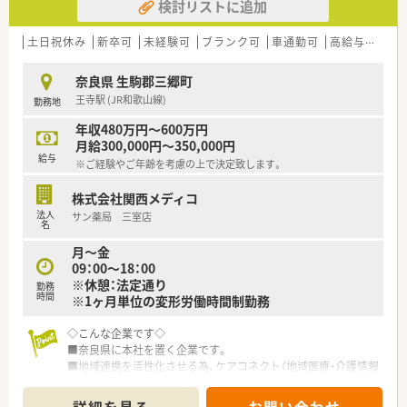
検討リストに追加
土日祝休み
新卒可
未経験可
ブランク可
車通勤可
高給与(600万円以上)
奈良県 生駒郡三郷町
王寺駅 (JR和歌山線)
勤務地
年収480万円～600万円
月給300,000円～350,000円
給与
※ご経験やご年齢を考慮の上で決定致します。
株式会社関西メディコ
法人
サン薬局 三室店
名
月～金
09：00～18：00
※休憩：法定通り
勤務
時間
※1ヶ月単位の変形労働時間制勤務
◇こんな企業です◇
■奈良県に本社を置く企業です。
■地域連携を活性化させる為、ケアコネクト（地域医療・介護情報
ネットワーク）を全国に先駆けて実施している企業です。
■ボトムアップを大切にする会社です。在宅推進チームや学会