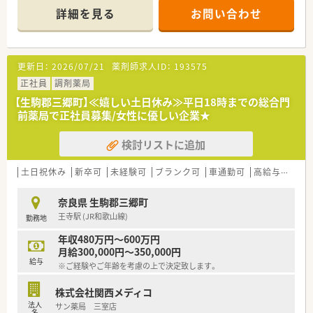
療にも積極的に取り組んでいます。
詳細を見る
お問い合わせ
■1日の処方箋枚数は60～70枚で、現在は常勤薬剤師1名とパー
ト薬剤師2名、事務スタッフで運営しています。
【職場環境と雰囲気】
更新日：
2026/07/21
薬剤師求人ID：
193575
■一日あたりの処方箋枚数が少ないため、焦ることなく自分のペ
ースでじっくりと業務に取り組めます。
正社員
調剤薬局
■地域に密着した店舗のため、顔なじみの患者様が多く、アット
【生駒郡三郷町】≪嬉しい土日休み≫平日18時までの総合門
ホームで温かい雰囲気が特徴です。
前薬局で正社員募集/女性に優しい企業★
■急なお休みにも法人全体で対応できるヘルプ体制が整ってお
り、安心して働くことができる職場です。
検討リストに追加
【法人特徴について】
■奈良県内を中心に27店舗の調剤薬局を展開し、地域住民の健
土日祝休み
新卒可
未経験可
ブランク可
車通勤可
高給与(600万円以上)
康を支えている安定企業です。
■「現場の薬剤師が主役」という方針を掲げており、各店舗の特
奈良県 生駒郡三郷町
色を活かした運営を尊重する社風です。
王寺駅 (JR和歌山線)
勤務地
■充実したヘルプ体制が整っているため、組織全体で支え合いな
がら希望休も取得しやすい環境です。
年収480万円～600万円
月給300,000円～350,000円
給与
※ご経験やご年齢を考慮の上で決定致します。
株式会社関西メディコ
法人
サン薬局 三室店
名