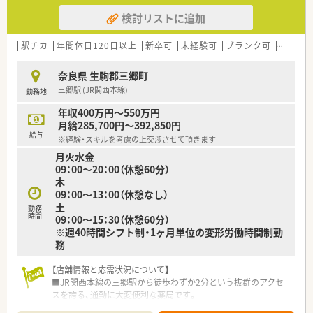
検討リストに追加
駅チカ
年間休日120日以上
新卒可
未経験可
ブランク可
住宅補助
奈良県 生駒郡三郷町
三郷駅 (JR関西本線)
勤務地
年収400万円～550万円
月給285,700円～392,850円
給与
※経験・スキルを考慮の上交渉させて頂きます
月火水金
09：00～20：00（休憩60分）
木
09：00～13：00（休憩なし）
土
勤務
時間
09：00～15：30（休憩60分）
※週40時間シフト制・1ヶ月単位の変形労働時間制勤
務
【店舗情報と応需状況について】
■JR関西本線の三郷駅から徒歩わずか2分という抜群のアクセ
スを誇る、通勤に大変便利な薬局です。
■主に泌尿器科と内科の処方箋を応需しており、施設への在宅医