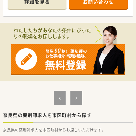
詳細を見る
お問い合わせ
【店舗情報と応需状況について】
■JR関西本線の三郷駅から徒歩1分という、各方面から非常に通
勤しやすい駅チカの抜群な立地にございます。
■門前にあるやわらぎクリニックより内科、外科、消化器科、整
わたしたちがあなたの条件にぴった
形外科、小児科の処方箋をバランスよく受けています。
りの職場をお探しします。
■1日あたりの処方箋応需枚数は平均40枚となっており、1人薬
剤師になることは絶対にない安心の体制を整えています。
【想定される業務内容】
■処方箋に基づいた正確な調剤作業をはじめ、調剤ミスを防ぐ厳
格な監査、および患者様に合わせた適切な服薬指導を行います。
■内科から小児科、整形外科まで幅広い疾患の多科目の処方に触
れながら、1,200品目の医薬品の適切な管理を行います。
■投薬時に簡単なメモを残しておけば、その後は医療事務スタッ
フが薬歴の記載をサポートしてくれる先進的な業務体制です。
【職場環境と雰囲気】
■店舗には常勤薬剤師2名に対しパート薬剤師が2名在籍してお
り、開局時間内は常時2名から3名体制で手厚く稼働しています。
■近隣エリアに多数の姉妹店がドミナント展開されているため
奈良県の薬剤師求人を市区町村から探す
応援体制が非常に強く、急なお休みも快くフォローし合えます。
■社内では30年以上前から役職名での呼び方を禁止しており、
奈良県の薬剤師求人を市区町村からお探しいただけます。
全員を「さん」で呼び合う非常にフラットで温かい雰囲気です。