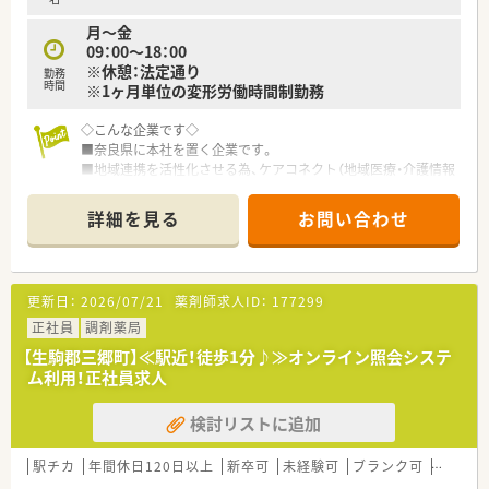
月～金
09：00～18：00
※休憩：法定通り
勤務
時間
※1ヶ月単位の変形労働時間制勤務
◇こんな企業です◇
■奈良県に本社を置く企業です。
■地域連携を活性化させる為、ケアコネクト（地域医療・介護情報
ネットワーク）を全国に先駆けて実施している企業です。
■ボトムアップを大切にする会社です。在宅推進チームや学会
詳細を見る
お問い合わせ
発表チーム、マニュアルチームなど手上げ式で有志を募り、やり
たい仕事をしてもらいながら社内を活気付けたいという考えで
す。
■ライフワークバランスも重視されており、有休取得率100％、
更新日：
2026/07/21
薬剤師求人ID：
177299
育休取得・復帰率100％、平均残業時間7ｈ/月、離職率5％など従
業員満足度は非常に高いです。
正社員
調剤薬局
■ボトムアップ・地域連携・ライフワークバランスを実現してい
【生駒郡三郷町】≪駅近！徒歩1分♪≫オンライン照会システ
る結果、「優良企業ガイド 2018」にて奈良県1位を獲得！
ム利用！正社員求人
検討リストに追加
駅チカ
年間休日120日以上
新卒可
未経験可
ブランク可
高給与(