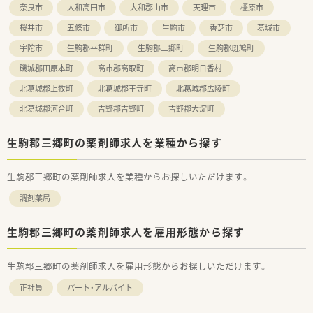
奈良市
大和高田市
大和郡山市
天理市
橿原市
桜井市
五條市
御所市
生駒市
香芝市
葛城市
宇陀市
生駒郡平群町
生駒郡三郷町
生駒郡斑鳩町
磯城郡田原本町
高市郡高取町
高市郡明日香村
北葛城郡上牧町
北葛城郡王寺町
北葛城郡広陵町
北葛城郡河合町
吉野郡吉野町
吉野郡大淀町
生駒郡三郷町の薬剤師求人を業種から探す
生駒郡三郷町の薬剤師求人を業種からお探しいただけます。
調剤薬局
生駒郡三郷町の薬剤師求人を雇用形態から探す
生駒郡三郷町の薬剤師求人を雇用形態からお探しいただけます。
正社員
パート・アルバイト