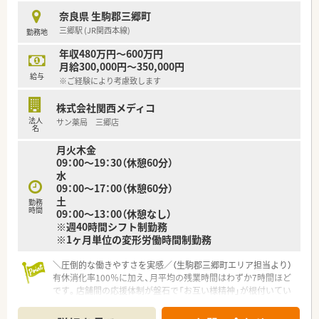
奈良県 生駒郡三郷町
三郷駅 (JR関西本線)
勤務地
年収480万円～600万円
月給300,000円～350,000円
給与
※ご経験により考慮致します
株式会社関西メディコ
法人
サン薬局 三郷店
名
月火木金
09：00～19：30（休憩60分）
水
09：00～17：00（休憩60分）
土
勤務
時間
09：00～13：00（休憩なし）
※週40時間シフト制勤務
※1ヶ月単位の変形労働時間制勤務
＼圧倒的な働きやすさを実感／（生駒郡三郷町エリア担当より）
有休消化率100％に加え、月平均の残業時間はわずか7時間ほど
です。店舗間の応援体制が盤石で「お互い様精神」が根付いてい
るため、休暇の相談が非常にしやすい環境です。
＊------------------------------------------＊