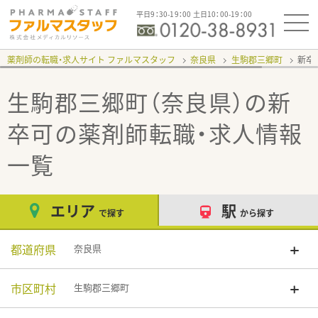
平日9：30-19：00 土日10：00-19：00
薬剤師の転職・求人サイト ファルマスタッフ
奈良県
生駒郡三郷町
新卒
生駒郡三郷町（奈良県）の新
卒可
の薬剤師転職・求人情報
一覧
エリア
駅
で探す
から探す
都道府県
奈良県
市区町村
生駒郡三郷町