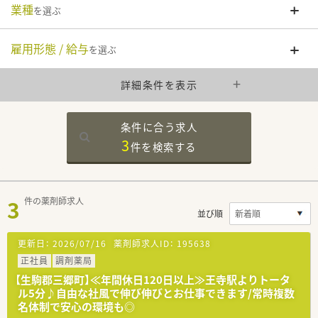
業種
を選ぶ
雇用形態 / 給与
を選ぶ
詳細条件を表示
条件に合う求人
3
件を
検索する
3
件の薬剤師求人
並び順
更新日：
2026/07/16
薬剤師求人ID：
195638
正社員
調剤薬局
【生駒郡三郷町】≪年間休日120日以上≫王寺駅よりトータ
ル5分♪自由な社風で伸び伸びとお仕事できます/常時複数
名体制で安心の環境も◎