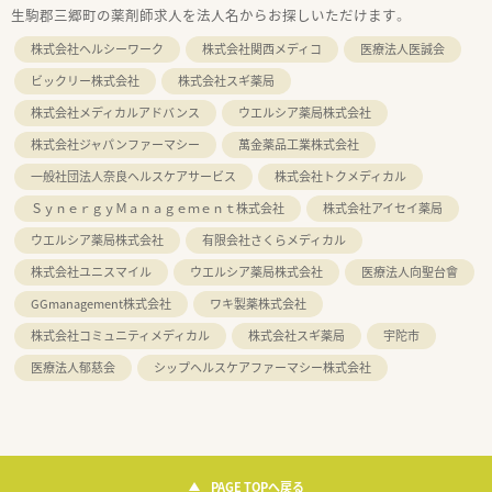
生駒郡三郷町の薬剤師求人を法人名からお探しいただけます。
株式会社ヘルシーワーク
株式会社関西メディコ
医療法人医誠会
ビックリー株式会社
株式会社スギ薬局
株式会社メディカルアドバンス
ウエルシア薬局株式会社
株式会社ジャパンファーマシー
萬金薬品工業株式会社
一般社団法人奈良ヘルスケアサービス
株式会社トクメディカル
ＳｙｎｅｒｇｙＭａｎａｇｅｍｅｎｔ株式会社
株式会社アイセイ薬局
ウエルシア薬局株式会社
有限会社さくらメディカル
株式会社ユニスマイル
ウエルシア薬局株式会社
医療法人向聖台會
GGmanagement株式会社
ワキ製薬株式会社
株式会社コミュニティメディカル
株式会社スギ薬局
宇陀市
医療法人郁慈会
シップヘルスケアファーマシー株式会社
PAGE TOPへ戻る