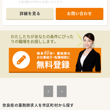
お車通勤が可能な店舗となります。
≪ 業務内容 ≫
詳細を見る
お問い合わせ
１日の平均処方箋枚数は30枚、常勤１名・非常勤２名が在籍する
店舗です。時間によっては一人薬剤師になるのでご自身の裁量
で働いていただけます！
主に精神科がメインになります。
わたしたちがあなたの条件にぴった
≪ 研修制度 ≫
りの職場をお探しします。
■定期的に勉強会を大阪エリアで開催をされており、任意で参加
することができます。
■新人社員研修、薬局OJT研修、在宅医療研修、認定薬剤師支援制
度、月１回の定期全体研修会など一緒にスキルアップを考えてお
ります。
≪ こんな会社です ≫
■関西を中心に130店舗以上ある調剤薬局チェーン！
■代表は女性薬剤師様で子育ても経験されており、女性の働き方
に対して大変理解があります。
■薬局事業の他にも、医師の開業支援事業も手掛けており、クリ
ニックの開院と同時に新規出店をおこないますので、医師との協
力関係が深いのも特徴です。
■店舗づくりにもこだわりを持っており、患者様がお薬を受け取
るまでの時間を少しでも
奈良県の薬剤師求人を市区町村から探す
ストレスなく過ごして頂く為、内外装共にオシャレな雰囲気作り