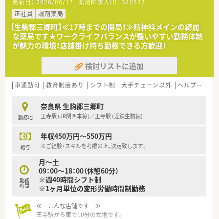
更新日：
2026/06/17
薬剤師求人ID：
340532
育休取得・復帰率100％、平均残業時間7ｈ/月、離職率5％など従
業員満足度は非常に高いです。
正社員
調剤薬局
■ボトムアップ・地域連携・ライフワークバランスを実現してい
【生駒郡三郷町】≪17時までの開局！≫精神科メインの綺麗
る結果、「優良企業ガイド 2018」にて奈良県1位を獲得！
な薬局です★ワークライフバランスが整いやすい勤務体制
が魅力の環境！店舗掛け持ち勤務できる方歓迎！
検討リストに追加
車通勤可
教育制度あり
シフト制
大手チェーン以外
ヘルプ体制充実
奈良県 生駒郡三郷町
王寺駅 (JR関西本線)／王寺駅 (近鉄生駒線)
勤務地
年収450万円～550万円
※ご経験・スキルを考慮の上、決定致します。
給与
月～土
09：00～18：00（休憩60分）
※週40時間シフト制
勤務
時間
※1ヶ月単位の変形労働時間制勤務
≪ こんな店舗です ≫
王寺駅から車で10分の立地です。