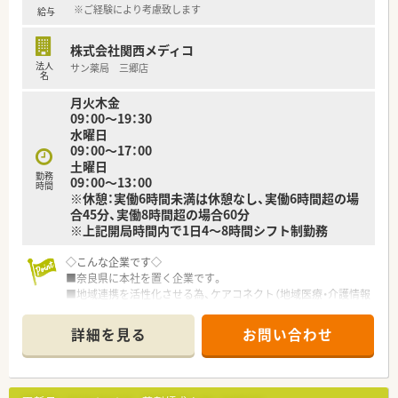
※ご経験により考慮致します
給与
株式会社関西メディコ
法人
サン薬局 三郷店
名
月火木金
09：00～19：30
水曜日
09：00～17：00
土曜日
勤務
09：00～13：00
時間
※休憩：実働6時間未満は休憩なし、実働6時間超の場
合45分、実働8時間超の場合60分
※上記開局時間内で1日4～8時間シフト制勤務
◇こんな企業です◇
■奈良県に本社を置く企業です。
■地域連携を活性化させる為、ケアコネクト（地域医療・介護情報
ネットワーク）を全国に先駆けて実施している企業です。
■ボトムアップを大切にする会社です。在宅推進チームや学会
詳細を見る
お問い合わせ
発表チーム、マニュアルチームなど手上げ式で有志を募り、やり
たい仕事をしてもらいながら社内を活気付けたいという考えで
す。
■ライフワークバランスも重視されており、有休取得率100％、