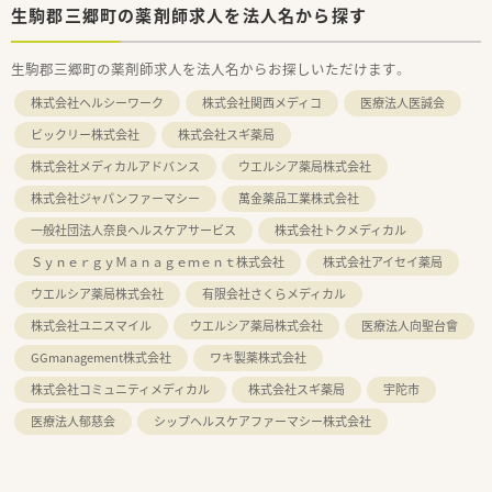
生駒郡三郷町の薬剤師求人を法人名から探す
生駒郡三郷町の薬剤師求人を法人名からお探しいただけます。
株式会社ヘルシーワーク
株式会社関西メディコ
医療法人医誠会
ビックリー株式会社
株式会社スギ薬局
株式会社メディカルアドバンス
ウエルシア薬局株式会社
株式会社ジャパンファーマシー
萬金薬品工業株式会社
一般社団法人奈良ヘルスケアサービス
株式会社トクメディカル
ＳｙｎｅｒｇｙＭａｎａｇｅｍｅｎｔ株式会社
株式会社アイセイ薬局
ウエルシア薬局株式会社
有限会社さくらメディカル
株式会社ユニスマイル
ウエルシア薬局株式会社
医療法人向聖台會
GGmanagement株式会社
ワキ製薬株式会社
株式会社コミュニティメディカル
株式会社スギ薬局
宇陀市
医療法人郁慈会
シップヘルスケアファーマシー株式会社