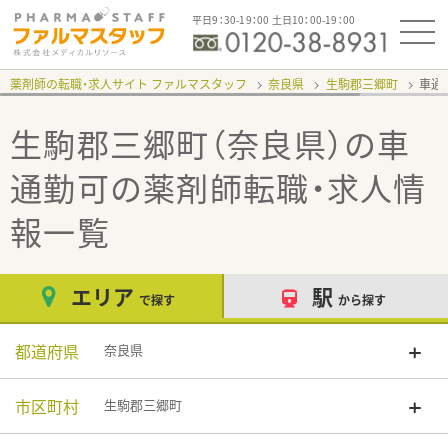
平日9：30-19：00 土日10：00-19：00
薬剤師の転職・求人サイト ファルマスタッフ
奈良県
生駒郡三郷町
車通
生駒郡三郷町（奈良県）の車
通勤可
の薬剤師転職・求人情
報一覧
エリア
駅
で探す
から探す
都道府県
奈良県
市区町村
生駒郡三郷町