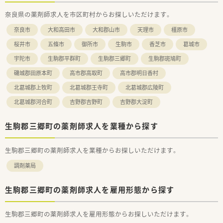
を心掛け、海外雑貨などので店舗を楽しく飾り付けております。
奈良県の薬剤師求人を市区町村からお探しいただけます。
■会社の中には役職が無く、社員からのボトムアップを非常に大
切にされる薬局様です。
奈良市
大和高田市
大和郡山市
天理市
橿原市
■各店舗の従業員のシフト作成など、事務的な作業は本部で一括
しておこないます。
桜井市
五條市
御所市
生駒市
香芝市
葛城市
■定期的に勉強会を大阪エリアで開催をされており、任意で参加
宇陀市
生駒郡平群町
生駒郡三郷町
生駒郡斑鳩町
することができます。
■定年制を設けておりますが、70歳でも現役で働いている薬剤
磯城郡田原本町
高市郡高取町
高市郡明日香村
師様もいらっしゃり、本人の意欲があればいつまでも活躍できる
チャンスを与えてくれる会社です。
北葛城郡上牧町
北葛城郡王寺町
北葛城郡広陵町
北葛城郡河合町
吉野郡吉野町
吉野郡大淀町
生駒郡三郷町の薬剤師求人を業種から探す
生駒郡三郷町の薬剤師求人を業種からお探しいただけます。
調剤薬局
生駒郡三郷町の薬剤師求人を雇用形態から探す
生駒郡三郷町の薬剤師求人を雇用形態からお探しいただけます。