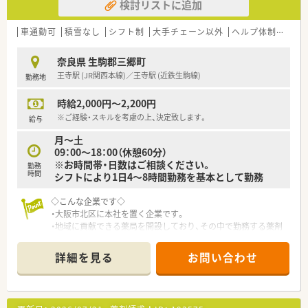
検討リストに追加
車通勤可
積雪なし
シフト制
大手チェーン以外
ヘルプ体制充実
奈良県 生駒郡三郷町
王寺駅 (JR関西本線)／王寺駅 (近鉄生駒線)
勤務地
時給2,000円～2,200円
※ご経験・スキルを考慮の上、決定致します。
給与
月～土
09：00～18：00（休憩60分）
※お時間帯・日数はご相談ください。
勤務
時間
シフトにより1日4～8時間勤務を基本として勤務
◇こんな企業です◇
・大阪市北区に本社を置く企業です。
・地域に貢献できる薬局を開設しており、その中で勤務する薬剤
師さんにも成長のチャンスを与えてくれる環境です。
・「独立支援」や「店舗継承」にも積極的に取組んでいます。
詳細を見る
お問い合わせ