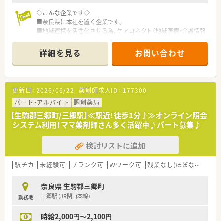
◇こんな企業です◇
■奈良県に本社を置く企業です。
■地域連携を活性化させる為、ケアコネクト（地域医療・介護情報
ネットワーク）を全国に先駆けて実施している企業です。
■ボトムアップを大切にする会社です。在宅推進チームや学会
詳細を見る
お問い合わせ
発表チーム、マニュアルチームなど手上げ式で有志を募り、やり
たい仕事をしてもらいながら社内を活気付けたいという考えで
す。
■ライフワークバランスも重視されており、有休取得率100％、
更新日：
2026/06/22
薬剤師求人ID：
177300
育休取得・復帰率100％、平均残業時間7ｈ/月、離職率5％など従
業員満足度は非常に高いです。
パート・アルバイト
調剤薬局
■ボトムアップ・地域連携・ライフワークバランスを実現してい
【生駒郡三郷町/三郷駅】≪駅近！徒歩1分♪≫オンライン照会
る結果、「優良企業ガイド 2018」にて奈良県1位を獲得！
システム利用！ママ薬剤師さん多く活躍中♪パート募集♪
検討リストに追加
駅チカ
未経験可
ブランク可
Ｗワーク可
残業なし(ほぼなし含む)
奈良県 生駒郡三郷町
三郷駅 (JR関西本線)
勤務地
時給2,000円～2,100円