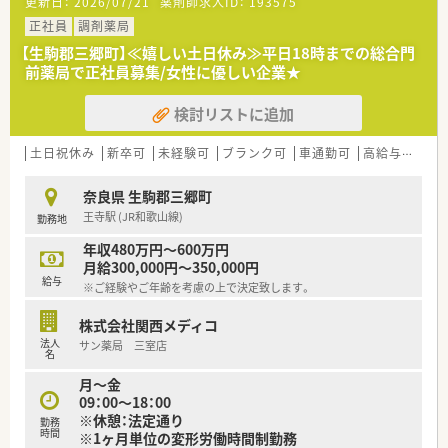
更新日：
2026/07/21
薬剤師求人ID：
193575
正社員
調剤薬局
【生駒郡三郷町】≪嬉しい土日休み≫平日18時までの総合門
前薬局で正社員募集/女性に優しい企業★
検討リストに追加
土日祝休み
新卒可
未経験可
ブランク可
車通勤可
高給与(600万円以上)
奈良県 生駒郡三郷町
王寺駅 (JR和歌山線)
勤務地
年収480万円～600万円
月給300,000円～350,000円
給与
※ご経験やご年齢を考慮の上で決定致します。
株式会社関西メディコ
法人
サン薬局 三室店
名
月～金
09：00～18：00
※休憩：法定通り
勤務
時間
※1ヶ月単位の変形労働時間制勤務