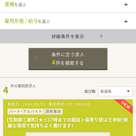
業種
を選ぶ
雇用形態 / 給与
を選ぶ
詳細条件を表示
条件に合う求人
4
件を
検索する
4
件の薬剤師求人
並び順
更新日：
2026/08/03
薬剤師求人ID：
340530
パート・アルバイト
調剤薬局
【生駒郡三郷町】★≪17時までの開局≫最寄り駅は王寺駅/綺
麗な環境で気持ちよく働けます！