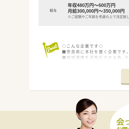
年収480万円～600万円
月給300,000円～350,000円
給与
※ご経験やご年齢を考慮の上で決定致
◇こんな企業です◇
■奈良県に本社を置く企業です
■地域連携を活性化させる為、ケ
■ボトムアップを大切にする会
をしてもらいながら社内を活気
■ライフワークバランスも重視さ
度は非常に高いです。
■ボトムアップ・地域連携・ライ