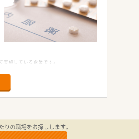
て実施している企業です。
ど手上げ式で有志を募り、やりたい仕事
業時間7ｈ/月、離職率5％など従業員満足
」にて奈良県1位を獲得！
たりの職場をお探しします。