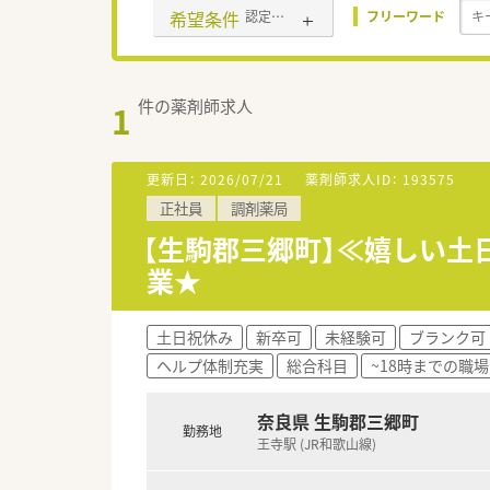
希望条件
認定薬剤師取得支援あり
フリーワード
件の薬剤師求人
1
更新日：
2026/07/21
薬剤師求人ID：
193575
正社員
調剤薬局
【生駒郡三郷町】≪嬉しい土
業★
土日祝休み
新卒可
未経験可
ブランク可
ヘルプ体制充実
総合科目
~18時までの職場
奈良県 生駒郡三郷町
勤務地
王寺駅 (JR和歌山線)