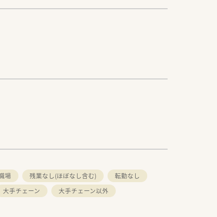
の職場
残業なし(ほぼなし含む)
転勤なし
大手チェーン
大手チェーン以外