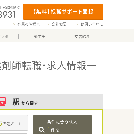
00
（祝日を除く）
【無料】転職サポート登録
企業の皆様へ
会社概要
お問い合わせ
マラボ
薬学生
支店紹介
薬剤師転職・求人情報一
駅
から探す
条件に合う求人
与
を選ぶ
1
件を