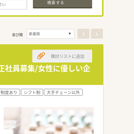
検索する
並び順
検討リストに追加
正社員募集/女性に優しい企
育制度あり
シフト制
大手チェーン以外