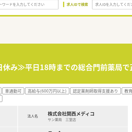
求人IDで検索
日休み≫平日18時までの総合門前薬局で
車通勤可
高給与(600万円以上)
認定薬剤師取得支援あり
教
株式会社関西メディコ
法人名
サン薬局 三室店