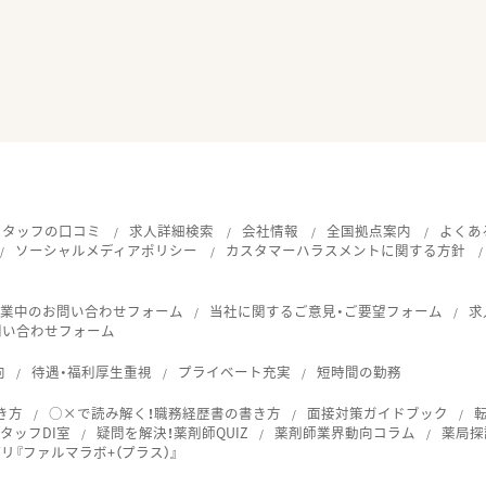
スタッフの口コミ
求人詳細検索
会社情報
全国拠点案内
よくあ
ソーシャルメディアポリシー
カスタマーハラスメントに関する方針
就業中のお問い合わせフォーム
当社に関するご意見・ご要望フォーム
求
問い合わせフォーム
向
待遇・福利厚生重視
プライベート充実
短時間の勤務
き方
○×で読み解く！職務経歴書の書き方
面接対策ガイドブック
タッフDI室
疑問を解決！薬剤師QUIZ
薬剤師業界動向コラム
薬局探
『ファルマラボ+（プラス）』