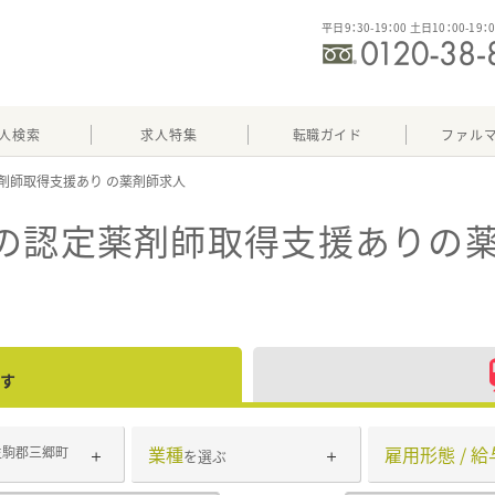
平日9：30-19：00 土日10：00-19：
人検索
求人特集
転職ガイド
ファル
剤師取得支援あり
）の認定薬剤師取得支援あり
の
す
業種
雇用形態 / 給
生駒郡三郷町
を選ぶ