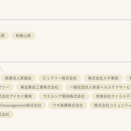
良県
和歌山県
す。
医療法人医誠会
ビックリー株式会社
株式会社スギ薬局
マシー
萬金薬品工業株式会社
一般社団法人奈良ヘルスケアサービ
式会社アイセイ薬局
ウエルシア薬局株式会社
有限会社さくらメデ
GGmanagement株式会社
ワキ製薬株式会社
株式会社コミュニテ
式会社