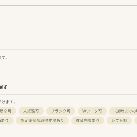
。
ます。
探す
だけます。
新卒可
未経験可
ブランク可
Ｗワーク可
~18時まで
)あり
認定薬剤師取得支援あり
教育制度あり
シフト制