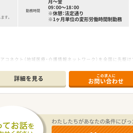
月～金
09：00～18：00
勤務時間
※休憩：法定通り
します。
※1ヶ月単位の変形労働時間制勤務
。
アコネクト（地域医療・介護情報ネットワーク）を全国に先駆け
社です。在宅推進チームや学会発表チーム、マニュアルチームな
付けたいという考えです。
この求人に
れており、有休取得率100％、育休取得・復帰率100％、平均残
詳細を見る
お問い合わせ
フワークバランスを実現している結果、「優良企業ガイド 2018
わたしたちがあなたの条件にぴっ