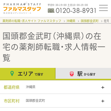
平日9：30-19：00 土日10：00-19：00
薬剤師の転職・求人サイト ファルマスタッフ
沖縄県
国頭郡金武町
在宅
国頭郡金武町（沖縄県）の在
宅
の薬剤師転職・求人情報一
覧
エリア
駅
で探す
から探す
都道府県
沖縄県
市区町村
国頭郡金武町