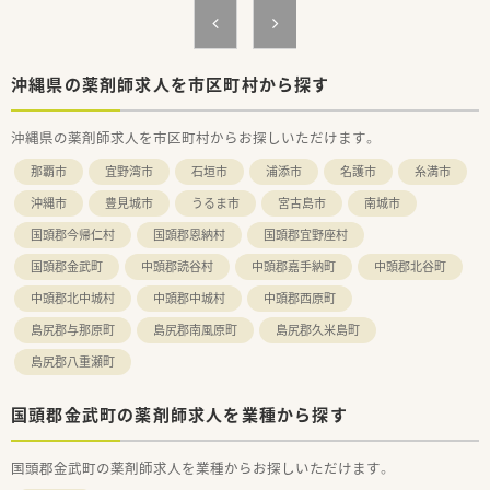
ご希望条件に合わせて求人をお探しします！
まずはお気軽にお問い合わせください。
沖縄県の薬剤師求人を市区町村から探す
沖縄県の薬剤師求人を市区町村からお探しいただけます。
那覇市
宜野湾市
石垣市
浦添市
名護市
糸満市
沖縄市
豊見城市
うるま市
宮古島市
南城市
国頭郡今帰仁村
国頭郡恩納村
国頭郡宜野座村
国頭郡金武町
中頭郡読谷村
中頭郡嘉手納町
中頭郡北谷町
中頭郡北中城村
中頭郡中城村
中頭郡西原町
島尻郡与那原町
島尻郡南風原町
島尻郡久米島町
島尻郡八重瀬町
国頭郡金武町の薬剤師求人を業種から探す
国頭郡金武町の薬剤師求人を業種からお探しいただけます。