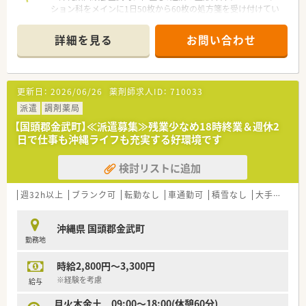
ション科をメインに1日50枚から60枚の処方箋を受け付けてい
ます。
■地域の患者様との距離が近く、一人ひとりに寄り添った丁寧な
詳細を見る
お問い合わせ
服薬指導を行うことができる、地域密着型の落ち着いた調剤薬局
です。
■現在は薬剤師1名体制で運営しており、欠員補充のための募集
ですので、今までのご経験を活かして即戦力として活躍いただけ
更新日：
2026/06/26
薬剤師求人ID：
710033
ます。
派遣
調剤薬局
【募集背景と求める人物像について】
【国頭郡金武町】≪派遣募集≫残業少なめ18時終業＆週休2
■今回は欠員による補充募集となっており、地域医療を支える一
日で仕事も沖縄ライフも充実する好環境です
員として責任感を持って業務に取り組んでいただける方を求め
ています。
検討リストに追加
■患者様とのコミュニケーションを大切にし、お薬の相談だけで
なく健康全般のアドバイスも積極的に行える薬剤師さんを歓迎
します。
週32h以上
ブランク可
転勤なし
車通勤可
積雪なし
大手チェーン以外
■採用においてはご本人の希望条件を丁寧にヒアリングし、お互
いの価値観が合致することを大切にしているため、まずはご相談
沖縄県 国頭郡金武町
ください。
勤務地
【法人特徴について】
時給2,800円～3,300円
■特定の科目に特化した応需スタイルが特徴であり、整形外科分
野における深い知識と経験を積むことができる魅力的な環境で
※経験を考慮
給与
す。
月火木金土 09:00～18:00(休憩60分)
■現場の意見を尊重する風通しの良い社風があり、一人ひとりの