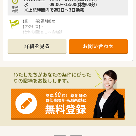
水 09:00～13:00(休憩00分)
薬剤師が主体性を持って店舗づくりに関わることが推奨されて
勤務
※上記時間内で週2日～3日勤務
います。
時間
■大手チェーンとは異なる小回りの利く体制が整っており、転勤
の心配をすることなく腰を据えて長く働き続けることが可能な
【業 種】調剤薬局
法人です。
【アクセス】‐
【契約期間】即日～応相談
【求人情報について】
【想定時給】2,800～3,300円
■年収は450万円から600万円の間で提示され、これまでのキャ
【勤務時間】
詳細を見る
お問い合わせ
リアやスキルを十分に考慮した上で納得のいく決定を目指して
月火木金土 09:00～18:00(休憩60分)
います。
水 09:00～13:00(休憩00分)
■週32時間以上の勤務から相談が可能であり、正社員として安
※上記時間内で週2日～3日勤務
定した雇用を維持しながら個々のライフスタイルに合わせた働
【応需科目】リハビリテーション科,整形外科ほか
き方を選べます。
【応需枚数】50～60枚/日
わたしたちがあなたの条件にぴった
■昇給は年1回、賞与は年2回の支給実績があり、日々の努力や業
【人員体制】
りの職場をお探しします。
績がしっかりと給与に反映される仕組みが整っているため安心
薬剤師:1名
です。
********************************
＼手厚いサポートが魅力のファルマスタッフ／
■万全のサポート体制：2名体制で担当がつきしっかりサポート！
■各種保険を完備：社会保険(週20時間以上)/雇用保険/薬剤師賠
償責任保険
■充実の休暇制度：有給休暇(6ヶ月以上勤務)、夏季休暇、慶弔休
暇など