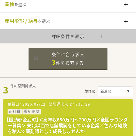
業種
を選ぶ
雇用形態 / 給与
を選ぶ
詳細条件を表示
条件に合う求人
3
件を
検索する
3
件の薬剤師求人
並び順
更新日：
2026/07/22
薬剤師求人ID：
733729
正社員
調剤薬局
【国頭郡金武町】＜高年収650万円～700万円×全国ラウンダ
ー募集＞ 東北以西で店舗展開をしている企業／色んな経験
を積んで薬剤師として成長しませんか