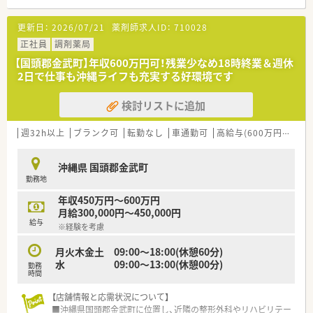
車通勤が可能で快適に通勤できる店舗です。
■内科や眼科および脳神経外科などの処方箋を1日に50枚から
更新日：
2026/07/21
薬剤師求人ID：
710028
60枚ほど応需しており、在宅業務もございます。
■現在の店舗の勤務者数は薬剤師1名体制となっており、今回新
正社員
調剤薬局
たなメンバーを迎えて体制強化を図ります。
【国頭郡金武町】年収600万円可！残業少なめ18時終業＆週休
2日で仕事も沖縄ライフも充実する好環境です
【法人特徴について】
■調剤薬局事業を全国に展開しており、複数のグループ企業と連
検討リストに追加
携しながら地域医療に貢献している法人です。
■薬剤師としての業務だけでなく、副業などにも寛容で従業員の
多様な働き方を肯定する柔軟な社風があります。
週32h以上
ブランク可
転勤なし
車通勤可
高給与(600万円以上)
■従業員の自主性を重んじるビジョンを掲げており、一人ひとり
のライフスタイルに寄り添う経営が特徴です。
沖縄県 国頭郡金武町
勤務地
【やりがい/おすすめポイント】
■大手のチェーン薬局とは異なる独自のアットホームな雰囲気
年収450万円～600万円
があり、一人ひとりの意見が反映されやすい環境です。
月給300,000円～450,000円
■グループ店舗を巡回するラウンダー業務は変化に富んでおり、
給与
※経験を考慮
毎日新鮮な気持ちで業務に取り組めるのが魅力です。
■調剤薬局での経験を活かして入社した場合、初年度から年収
月火木金土 09:00～18:00(休憩60分)
650万円という高待遇でのスタートが見込まれます。
水 09:00～13:00(休憩00分)
勤務
時間
【店舗情報と応需状況について】
■沖縄県国頭郡金武町に位置し、近隣の整形外科やリハビリテー