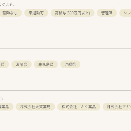
だけます。
転勤なし
車通勤可
高給与(600万円以上)
管理職
シ
分県
宮崎県
鹿児島県
沖縄県
す。
護薬品
株式会社大賀薬局
株式会社 ふく薬品
株式会社アガ