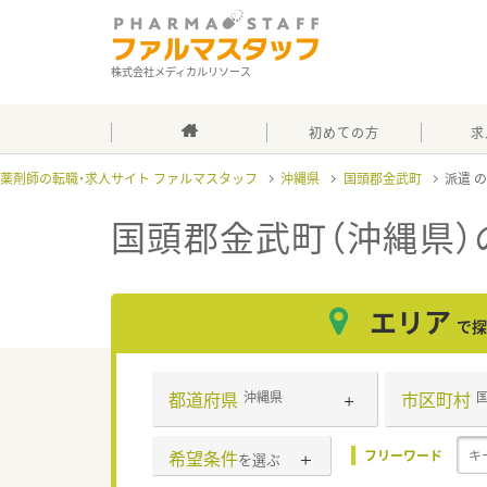
株式会社メディカルリソース
初めての方
求
薬剤師の転職・求人サイト ファルマスタッフ
沖縄県
国頭郡金武町
派遣
国頭郡金武町（沖縄県）
エリア
で探
都道府県
市区町村
沖縄県
希望条件
フリーワード
を選ぶ