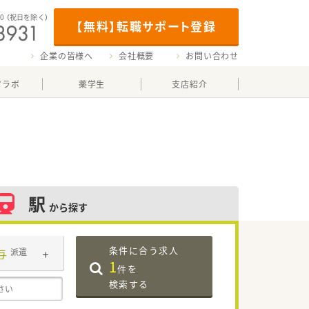
00
（祝日を除く）
【無料】転職サポート登録
企業の皆様へ
会社概要
お問い合わせ
マラボ
薬学生
支店紹介
駅
から探す
条件に合う求人
与
派遣
1
件を
検索する