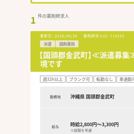
件の薬剤師求人
1
更新日：
2026/06/26
薬剤師求人ID：
710033
派遣
調剤薬局
【国頭郡金武町】≪派遣募集
境です
週32h以上
ブランク可
転勤なし
車通勤
沖縄県 国頭郡金武町
勤務地
時給2,800円～3,300円
給与
※経験を考慮