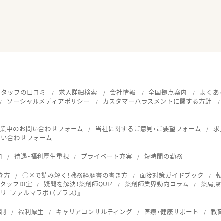
スタッフの口コミ
求人詳細検索
会社情報
全国拠点案内
よくあ
ソーシャルメディアポリシー
カスタマーハラスメントに関する方針
就業中のお問い合わせフォーム
当社に関するご意見・ご要望フォーム
求
問い合わせフォーム
向
待遇・福利厚生重視
プライベート充実
短時間の勤務
き方
○×で読み解く！職務経歴書の書き方
面接対策ガイドブック
タッフDI室
疑問を解決！薬剤師QUIZ
薬剤師業界動向コラム
薬局探
『ファルマラボ+（プラス）』
体制
福利厚生
キャリアコンサルティング
医療・健康サポート
教