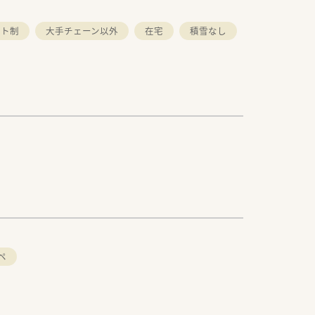
フト制
大手チェーン以外
在宅
積雪なし
ペ