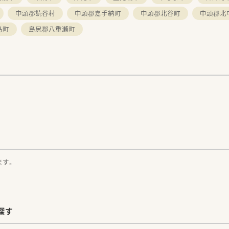
中頭郡読谷村
中頭郡嘉手納町
中頭郡北谷町
中頭郡北
島町
島尻郡八重瀬町
。
ます。
探す