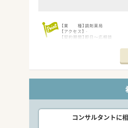
【業 種】調剤薬局
【アクセス】‐
【契約期間】即日～応相談
【想定時給】2,800～3,300円
【勤務時間】
月火木金土 09:00～18:00(休
水 09:00～13:00(休憩
※上記時間内で週2日～3日勤務
【応需科目】リハビリテーション
【応需枚数】50～60枚/日
【人員体制】
薬剤師:1名
*************************
＼手厚いサポートが魅力のファ
■万全のサポート体制：2名体制
コンサルタントに
■各種保険を完備：社会保険(週2
■充実の休暇制度：有給休暇(6