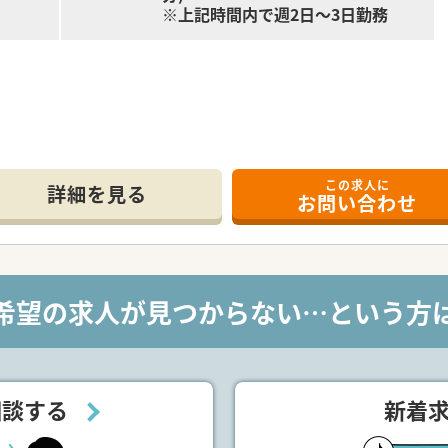
※上記時間内で週2日～3日勤務
この求人に
憩60分)
詳細を見る
お問い合わせ
00分)
科,整形外科ほか
希望の求人が見つからない…という方
*******
ルマスタッフ／
で担当がつきしっかりサポート！
相談する
新着
0時間以上)/雇用保険/薬剤師賠償責任保険
ヶ月以上勤務)、夏季休暇、慶弔休暇など