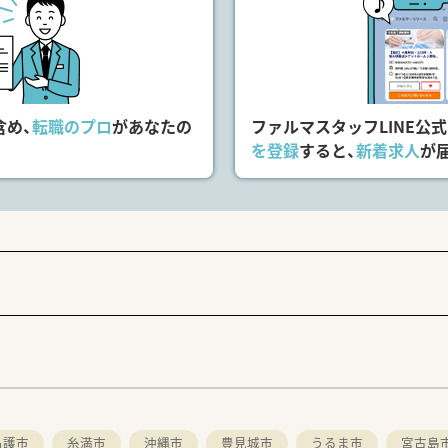
探しします！
ださい。
含め、
転職のプロ
があなたの
ファルマスタッフLINE公
を登録
すると、
新着求人
が
名護市
糸満市
沖縄市
豊見城市
うるま市
宮古島