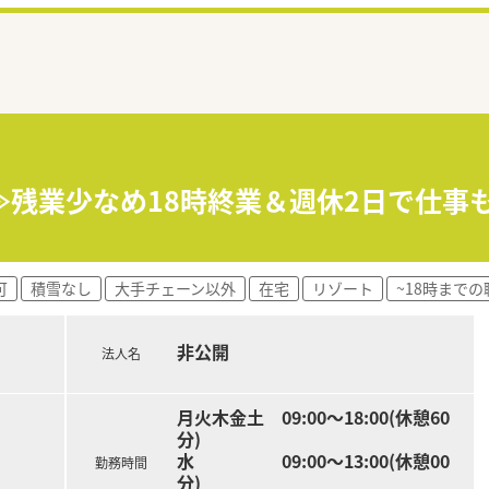
≫残業少なめ18時終業＆週休2日で仕事
可
積雪なし
大手チェーン以外
在宅
リゾート
~18時までの
非公開
法人名
月火木金土 09:00～18:00(休憩60
分)
水 09:00～13:00(休憩00
勤務時間
分)